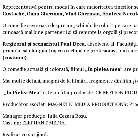
Reprezentativă pentru modul în care majoritatea tinerilor se 
Costache, Oana Gherman, Vlad Gherman, Azaleea Necula, 
O comedie savuroasă despre un „schimb de roluri” pe care pat
cunoască mai bine partenerii și să renunțe la orgolii și precon
Regizorul și scenaristul Paul Decu
, absolvent al Facultăți
primului său lungmetraj cu o echipă de profesioniști din car
(costume)
.
O comedie actuală și colorată, filmul
„În pielea mea”
are pre
Mai multe detalii, imagini de la filmări, fragmente din film și
„În Pielea Mea”
este un film produs de: CB MOTION PICT
Producător asociat: MAGNETIC MEDIA PRODUCTIONS; Produ
Manager producție: Iulia Cezara Roșu.
Casting: ELEPHANT MEDIA.
Realizat cu sprijinul: