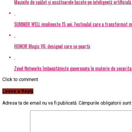
Mașinile de spălat și uscătoarele bazate pe inteligență artificială
SUMMER WELL implineste 15 ani. Festivalul care a transformat muz
HONOR Magic V6: designul care se poartă
Zyxel Networks îmbunătățește guvernanța în materie de securitate
Click to comment
Leave a Reply
Adresa ta de email nu va fi publicată.
Câmpurile obligatorii sun