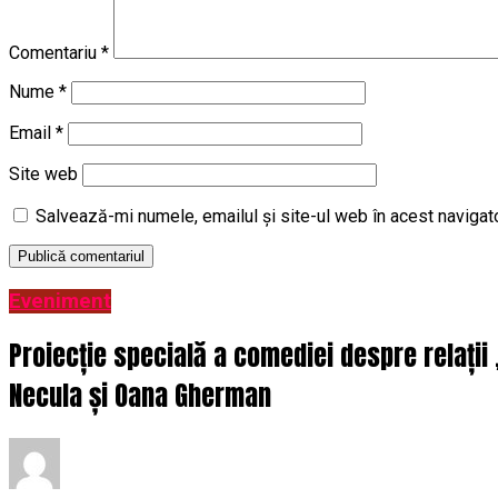
Comentariu
*
Nume
*
Email
*
Site web
Salvează-mi numele, emailul și site-ul web în acest navigat
Eveniment
Proiecție specială a comediei despre relații
Necula și Oana Gherman