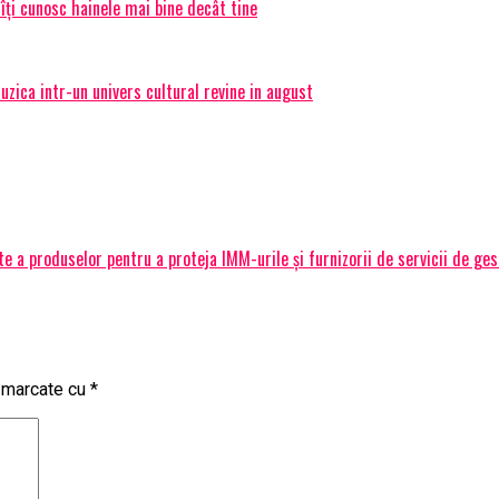
 îți cunosc hainele mai bine decât tine
ica intr-un univers cultural revine in august
 a produselor pentru a proteja IMM-urile și furnizorii de servicii de ge
t marcate cu
*