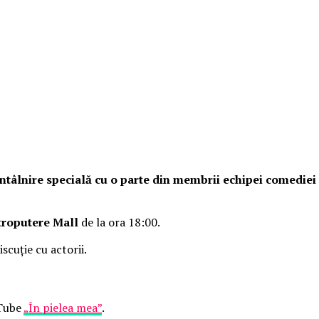
o întâlnire specială cu o parte din membrii echipei comedie
troputere Mall
de la ora 18:00.
iscuție cu actorii.
uTube
„În pielea mea”
.