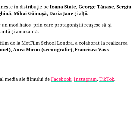
unește în distribuție pe
Ioana State, George Tănase, Sergiu
hină, Mihai Găinușă, Daria Jane
și alții.
 un mod haios prin care protagoniștii reușesc să-și
xantă și amuzantă.
 film de la MetFilm School Londra, a colaborat la realizarea
net), Anca Miron (scenografie), Francisca Vass
ial media ale filmului de
Facebook
,
Instagram
,
TikTok
.