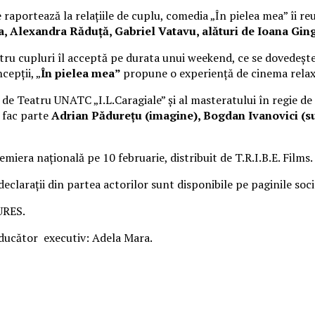
raportează la relațiile de cuplu, comedia „În pielea mea” îi re
Alexandra Răduță, Gabriel Vatavu, alături de Ioana Ging
ru cupluri îl acceptă pe durata unui weekend, ce se dovedește
cepții, „
În pielea mea”
propune o experiență de cinema rela
i de Teatru UNATC „I.L.Caragiale” și al masteratului în regie de
e fac parte
Adrian Pădurețu (imagine), Bogdan Ivanovici (su
miera națională pe 10 februarie, distribuit de T.R.I.B.E. Films.
 declarații din partea actorilor sunt disponibile pe paginile soc
URES.
cător executiv: Adela Mara.