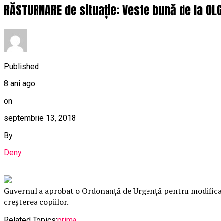
RĂSTURNARE de situație: Veste bună de la OLG
Published
8 ani ago
on
septembrie 13, 2018
By
Deny
Guvernul a aprobat o Ordonanță de Urgență pentru modificar
creșterea copiilor.
Related Topics:
prima