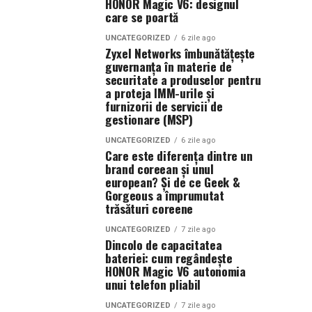
HONOR Magic V6: designul
care se poartă
UNCATEGORIZED
6 zile ago
Zyxel Networks îmbunătățește
guvernanța în materie de
securitate a produselor pentru
a proteja IMM-urile și
furnizorii de servicii de
gestionare (MSP)
UNCATEGORIZED
6 zile ago
Care este diferența dintre un
brand coreean și unul
european? Și de ce Geek &
Gorgeous a împrumutat
trăsături coreene
UNCATEGORIZED
7 zile ago
Dincolo de capacitatea
bateriei: cum regândește
HONOR Magic V6 autonomia
unui telefon pliabil
UNCATEGORIZED
7 zile ago