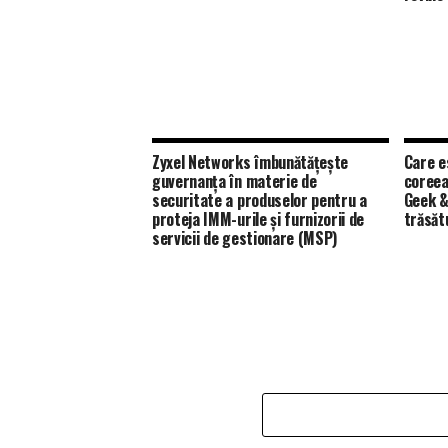
Zyxel Networks îmbunătățește
Care e
guvernanța în materie de
coreea
securitate a produselor pentru a
Geek &
proteja IMM-urile și furnizorii de
trăsăt
servicii de gestionare (MSP)