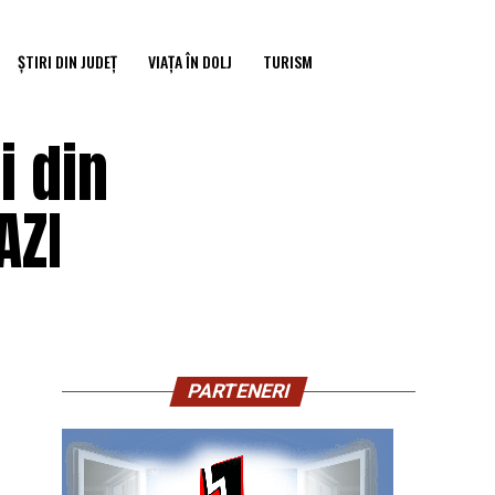
ȘTIRI DIN JUDEȚ
VIAȚA ÎN DOLJ
TURISM
i din
AZI
PARTENERI