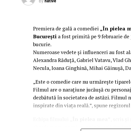
By
native
Producător asociat: MAGNETIC MEDIA PR
Manager producție: Iulia Cezara Roșu.
Casting: ELEPHANT MEDIA.
Premiera de gală a comediei
„În pielea 
București
a fost primită pe 9 februarie de 
Realizat cu sprijinul:
bucurie.
Numeroase vedete și influenceri au fost al
Co-finanțatori:
C&C HOUSE RESIDENCE
Alexandra Răduță, Gabriel Vatavu, Vlad G
FREON
Necula, Ioana Ginghină, Mihai Găinușă, Da
Sponsori
: CLINICA RMN TINERETULUI;
„Este o comedie care nu urmărește tiparel
PALACE; ȘERBAN & ASOCIAȚII; ESTEEM 
Filmul are o narațiune jucăușă cu personaj
MERLIN’S; DOWNTOWN FITNESS MATEI
dezbătută în societatea de astăzi. Filmul n
PESCAR; UNIVERSITATEA DE ȘTIINȚE 
inspirate din viața reală.”, spune regizoru
BUCUREȘTI
Echipa filmului
„În pielea mea”
, scris ș
Parteneri
: AUTO ITALIA IMPEX SRL; 
abordare amuzantă a unei situații des întâl
RESORT – JURILOVCA; SCEMTOVICI & 