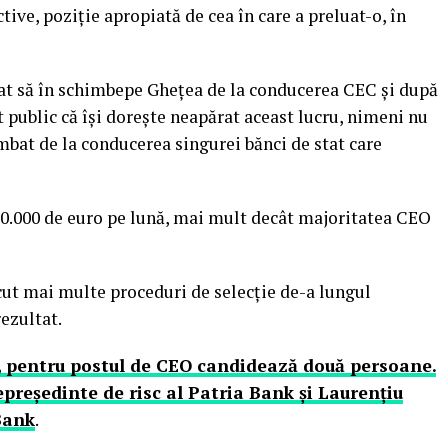
tive, poziţie apropiată de cea în care a preluat-o, în
at să în schimbepe Gheţea de la conducerea CEC şi după
t public că îşi doreşte neapărat aceast lucru, nimeni nu
mbat de la conducerea singurei bănci de stat care
a 30.000 de euro pe lună, mai mult decât majoritatea CEO
cut mai multe proceduri de selecţie de-a lungul
ezultat.
, pentru postul de CEO candidează două persoane.
preşedinte de risc al Patria Bank şi Laurenţiu
Bank
.