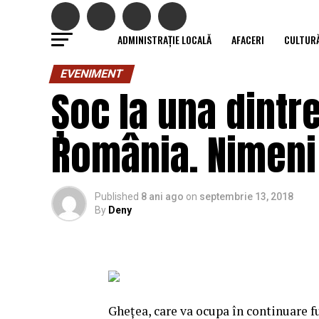
ADMINISTRAȚIE LOCALĂ
AFACERI
CULTUR
EVENIMENT
Șoc la una dintr
România. Nimeni 
Published
8 ani ago
on
septembrie 13, 2018
By
Deny
Gheţea, care va ocupa în continuare f