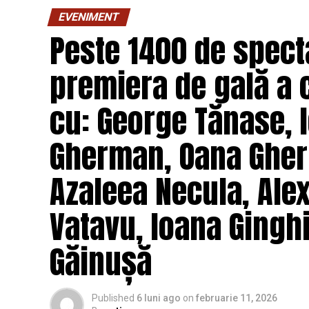
unui weekend, ce se dovedește un mod haio
EVENIMENT
mai bine partenerii și să renunțe la orgolii
Peste 1400 de specta
experiență de cinema relaxantă și amuzan
premiera de gală a 
Regizorul și scenaristul Paul Decu
, ab
„I.L.Caragiale” și al masteratului în regie
cu: George Tănase, I
realizarea primului său lungmetraj cu o ec
Pădurețu (imagine), Bogdan Ivanovici 
Gherman, Oana Gher
Vass (costume)
.
Azaleea Necula, Ale
O comedie actuală și colorată, filmul
„În 
februarie, distribuit de T.R.I.B.E. Films.
Vatavu, Ioana Ginghi
Mai multe detalii, imagini de la filmări, f
Găinușă
sunt disponibile pe paginile social media 
„În Pielea Mea”
este un film produs d
Published
6 luni ago
on
februarie 11, 2026