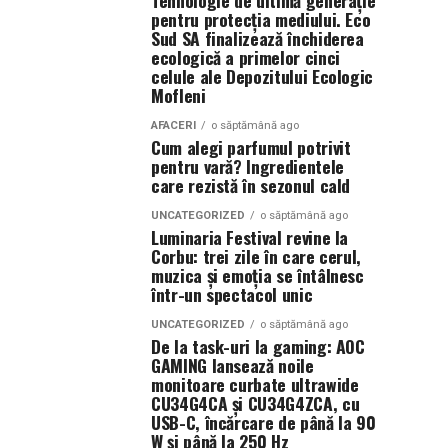
Tehnologie de ultimă generație
pentru protecția mediului. Eco
Sud SA finalizează închiderea
ecologică a primelor cinci
celule ale Depozitului Ecologic
Mofleni
AFACERI
o săptămână ago
Cum alegi parfumul potrivit
pentru vară? Ingredientele
care rezistă în sezonul cald
UNCATEGORIZED
o săptămână ago
Luminaria Festival revine la
Corbu: trei zile în care cerul,
muzica și emoția se întâlnesc
într-un spectacol unic
UNCATEGORIZED
o săptămână ago
De la task-uri la gaming: AOC
GAMING lansează noile
monitoare curbate ultrawide
CU34G4CA și CU34G4ZCA, cu
USB-C, încărcare de până la 90
W și până la 250 Hz