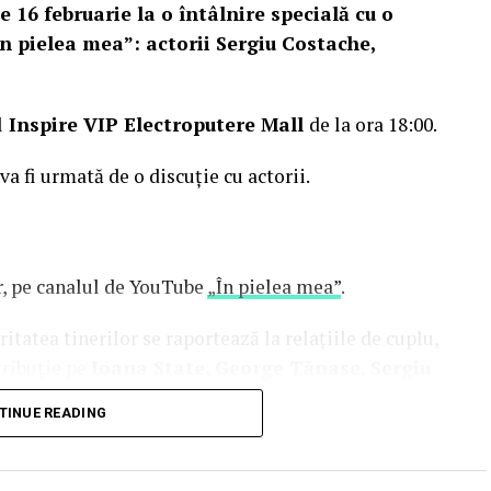
e 16 februarie la o întâlnire specială cu o
n pielea mea”: actorii Sergiu Costache,
l
Inspire VIP Electroputere Mall
de la ora 18:00.
 va fi urmată de o discuție cu actorii.
or, pe canalul de YouTube
„În pielea mea”
.
tatea tinerilor se raportează la relațiile de cuplu,
tribuție pe
Ioana State, George Tănase, Sergiu
n, Azaleea Necula, Alexandra Răduță,
TINUE READING
hină, Mihai Găinușă, Daria Jane
și alții.
oluri” pe care patru cupluri îl acceptă pe durata