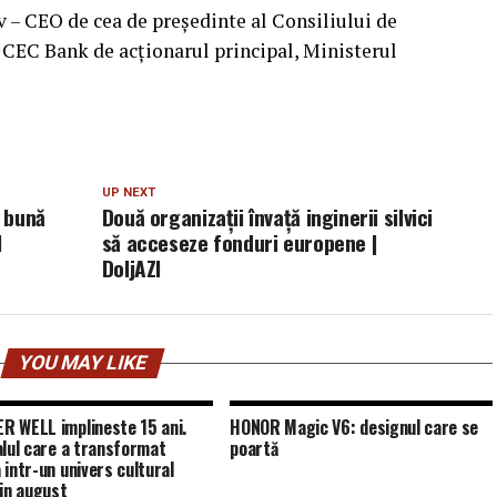
v – CEO de cea de preşedinte al Consiliului de
 CEC Bank de acţionarul principal, Ministerul
UP NEXT
 bună
Două organizații învață inginerii silvici
I
să acceseze fonduri europene |
DoljAZI
YOU MAY LIKE
 WELL implineste 15 ani.
HONOR Magic V6: designul care se
alul care a transformat
poartă
 intr-un univers cultural
 in august