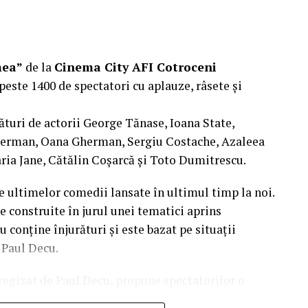
ODUCTIONS; Producător executiv: Adela Mara.
mea”
de la
Cinema City AFI Cotroceni
peste 1400 de spectatori cu aplauze, râsete și
ături de actorii George Tănase, Ioana State,
, S&I BEST CORPORATION WEB DESIGN, CLIMA
herman, Oana Gherman, Sergiu Costache, Azaleea
ria Jane, Cătălin Coșarcă și Toto Dumitrescu.
 CLINICA IMAMED; OMV PETROM; MIKO BEAUTY
e ultimelor comedii lansate în ultimul timp la noi.
BODY SCULPT & SPA; PIZZERIA VOLARE;
e construite în jurul unei tematici aprins
 BASARAB; THE COFFEE HOUSE; CLAUMAR
u conține înjurături și este bazat pe situații
AGRONOMICE ȘI MEDICINĂ VETERINARĂ
l Paul Decu.
i regizat de Paul Decu, propune spectatorilor o
KGM BUCUREȘTI – SMT PALLADY; RAZELM LUXURY
nite în micile certuri dintr-un cuplu: pentru cine e
BENOWITZ GALLERY; CREATIVE AVOCADOS;