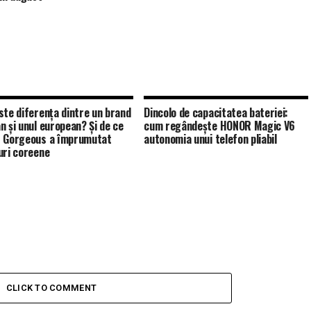
ste diferența dintre un brand
Dincolo de capacitatea bateriei:
n și unul european? Și de ce
cum regândește HONOR Magic V6
 Gorgeous a împrumutat
autonomia unui telefon pliabil
uri coreene
CLICK TO COMMENT