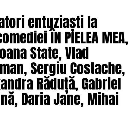
s prin care protagoniștii reușesc să-și cunoască
 și preconcepții, „
În pielea mea”
propune o
tori entuziaști la
tă.
comediei ÎN PIELEA MEA,
solvent al Facultății de Teatru UNATC
 de film de la MetFilm School Londra, a colaborat la
oana State, Vlad
hipă de profesioniști din care fac parte
Adrian
(sunet), Anca Miron (scenografie), Francisca
man, Sergiu Costache,
xandra Răduță, Gabriel
pielea mea”
are premiera națională pe 10
nă, Daria Jane, Mihai
ragmente din film și declarații din partea actorilor
ale filmului de
Facebook
,
Instagram
,
TikTok
.
e: CB MOTION PICTURES.