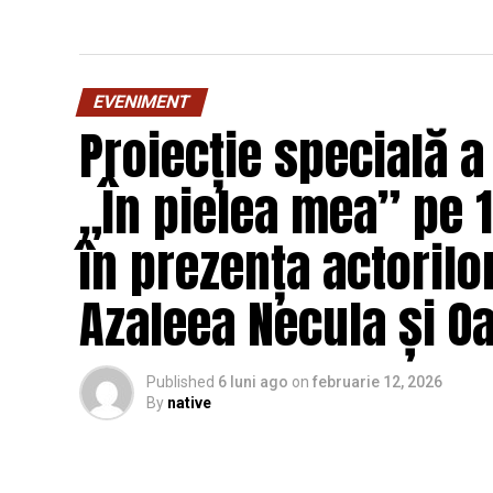
EVENIMENT
Proiecție specială a
„În pielea mea” pe 1
în prezența actorilo
Azaleea Necula și 
Published
6 luni ago
on
februarie 12, 2026
By
native