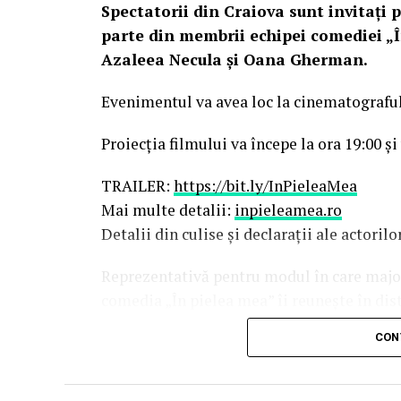
Spectatorii din Craiova sunt invitați p
parte din membrii echipei comediei „Î
Azaleea Necula și Oana Gherman.
Evenimentul va avea loc la cinematografu
Proiecția filmului va începe la ora 19:00 și
TRAILER:
https://bit.ly/InPieleaMea
Mai multe detalii:
inpieleamea.ro
Detalii din culise și declarații ale actoril
Reprezentativă pentru modul în care majori
comedia „În pielea mea” îi reunește în dis
Costache, Oana Gherman, Vlad Gherma
CON
Gabriel Vatavu, alături de Ioana Ging
O comedie savuroasă despre un „schimb de r