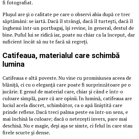
fi fotografiat.
Plușul are și o calitate pe care o observi abia după ce trec
săptămâni: se iartă. Dacă îl strângi, dacă îl turtești, dacă îl
înghesui într-un portbagaj, își revine, în general, destul de
bine. Puful lui se ridică iar, poate nu chiar ca la început, dar
suficient încât să nu te facă să regreți.
Catifeaua, materialul care schimbă
lumina
Catifeaua e altă poveste. Nu vine cu promisiunea aceea de
blăniță, ci cu o eleganță care poate fi surprinzătoare pe o
jucărie. E genul de material care, chiar și când e într-o
culoare simplă, pare că are opinii. În lumină, catifeaua are
luciul acela discret, schimbător, ca o apă liniștită care
prinde reflexe. Dacă treci palma peste ea într-un sens, e
mai închisă la culoare; dacă o netezești invers, pare mai
deschisă. Nu e magie, deși așa se simte, ci felul în care stau
firele scurte și dense.