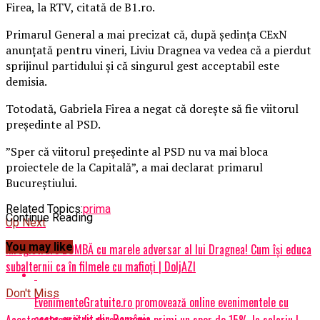
Firea, la RTV, citată de B1.ro.
Primarul General a mai precizat că, după şedinţa CExN
anunţată pentru vineri, Liviu Dragnea va vedea că a pierdut
sprijinul partidului şi că singurul gest acceptabil este
demisia.
Totodată, Gabriela Firea a negat că doreşte să fie viitorul
preşedinte al PSD.
”Sper că viitorul preşedinte al PSD nu va mai bloca
proiectele de la Capitală”, a mai declarat primarul
Bucureştiului.
Related Topics:
prima
Continue Reading
Up Next
You may like
Înregistrare BOMBĂ cu marele adversar al lui Dragnea! Cum își educa
subalternii ca în filmele cu mafioți | DoljAZI
Don't Miss
EvenimenteGratuite.ro promovează online evenimentele cu
acces gratuit din România