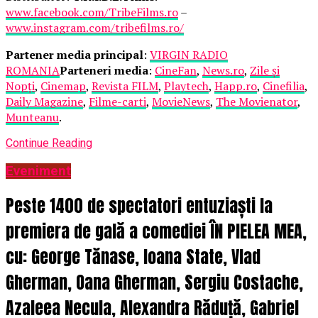
www.facebook.com/TribeFilms.ro
–
www.instagram.com/tribefilms.ro/
Partener media principal
:
VIRGIN RADIO
ROMANIA
Parteneri media
:
CineFan
,
News.ro
,
Zile și
Nopți
,
Cinemap
,
Revista FILM
,
Playtech
,
Happ.ro
,
Cinefilia
,
Daily Magazine
,
Filme-carti
,
MovieNews
,
The Movienator
,
Munteanu
.
Continue Reading
Eveniment
Peste 1400 de spectatori entuziaști la
premiera de gală a comediei ÎN PIELEA MEA,
cu: George Tănase, Ioana State, Vlad
Gherman, Oana Gherman, Sergiu Costache,
Azaleea Necula, Alexandra Răduță, Gabriel