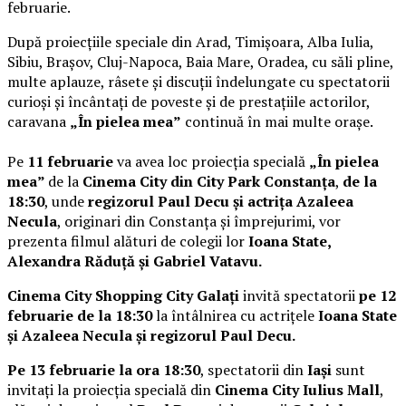
februarie.
După proiecțiile speciale din Arad, Timișoara, Alba Iulia,
Sibiu, Brașov, Cluj-Napoca, Baia Mare, Oradea, cu săli pline,
multe aplauze, râsete și discuții îndelungate cu spectatorii
curioși și încântați de poveste și de prestațiile actorilor,
caravana
„În pielea mea”
continuă în mai multe orașe.
Pe
11 februarie
va avea loc proiecția specială
„În pielea
mea”
de la
Cinema City din City Park Constanța
,
de la
18:30
, unde
regizorul Paul Decu și actrița Azaleea
Necula
, originari din Constanța și împrejurimi, vor
prezenta filmul alături de colegii lor
Ioana State,
Alexandra Răduță și Gabriel Vatavu.
Cinema City Shopping City Galați
invită spectatorii
pe 12
februarie de la 18:30
la întâlnirea cu actrițele
Ioana State
și Azaleea Necula și regizorul Paul Decu.
Pe 13 februarie la ora 18:30
, spectatorii din
Iași
sunt
invitați la proiecția specială din
Cinema City Iulius Mall
,