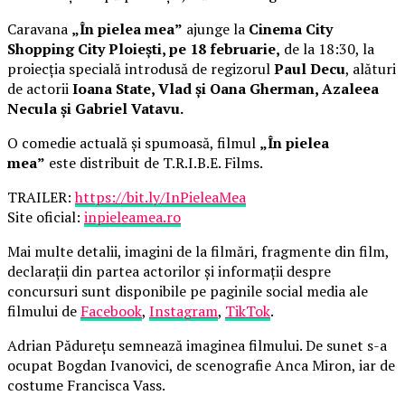
Caravana
„În pielea mea”
ajunge la
Cinema City
Shopping City Ploiești, pe 18 februarie,
de la 18:30, la
proiecția specială introdusă de regizorul
Paul Decu
, alături
de actorii
Ioana State, Vlad și Oana Gherman, Azaleea
Necula și Gabriel Vatavu.
O comedie actuală și spumoasă, filmul
„În pielea
mea”
este distribuit de T.R.I.B.E. Films.
TRAILER:
https://bit.ly/InPieleaMea
Site oficial:
inpieleamea.ro
Mai multe detalii, imagini de la filmări, fragmente din film,
declarații din partea actorilor și informații despre
concursuri sunt disponibile pe paginile social media ale
filmului de
Facebook
,
Instagram
,
TikTok
.
Adrian Pădurețu semnează imaginea filmului. De sunet s-a
ocupat Bogdan Ivanovici, de scenografie Anca Miron, iar de
costume Francisca Vass.