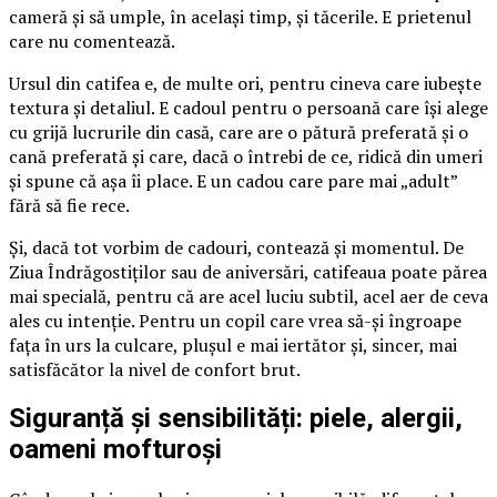
cameră și să umple, în același timp, și tăcerile. E prietenul
care nu comentează.
Ursul din catifea e, de multe ori, pentru cineva care iubește
textura și detaliul. E cadoul pentru o persoană care își alege
cu grijă lucrurile din casă, care are o pătură preferată și o
cană preferată și care, dacă o întrebi de ce, ridică din umeri
și spune că așa îi place. E un cadou care pare mai „adult”
fără să fie rece.
Și, dacă tot vorbim de cadouri, contează și momentul. De
Ziua Îndrăgostiților sau de aniversări, catifeaua poate părea
mai specială, pentru că are acel luciu subtil, acel aer de ceva
ales cu intenție. Pentru un copil care vrea să-și îngroape
fața în urs la culcare, plușul e mai iertător și, sincer, mai
satisfăcător la nivel de confort brut.
Siguranță și sensibilități: piele, alergii,
oameni mofturoși