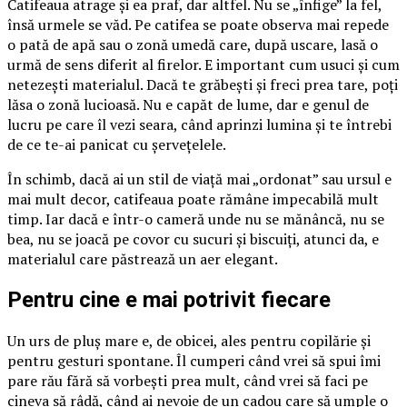
Catifeaua atrage și ea praf, dar altfel. Nu se „înfige” la fel,
însă urmele se văd. Pe catifea se poate observa mai repede
o pată de apă sau o zonă umedă care, după uscare, lasă o
urmă de sens diferit al firelor. E important cum usuci și cum
netezești materialul. Dacă te grăbești și freci prea tare, poți
lăsa o zonă lucioasă. Nu e capăt de lume, dar e genul de
lucru pe care îl vezi seara, când aprinzi lumina și te întrebi
de ce te-ai panicat cu șervețelele.
În schimb, dacă ai un stil de viață mai „ordonat” sau ursul e
mai mult decor, catifeaua poate rămâne impecabilă mult
timp. Iar dacă e într-o cameră unde nu se mănâncă, nu se
bea, nu se joacă pe covor cu sucuri și biscuiți, atunci da, e
materialul care păstrează un aer elegant.
Pentru cine e mai potrivit fiecare
Un urs de pluș mare e, de obicei, ales pentru copilărie și
pentru gesturi spontane. Îl cumperi când vrei să spui îmi
pare rău fără să vorbești prea mult, când vrei să faci pe
cineva să râdă, când ai nevoie de un cadou care să umple o