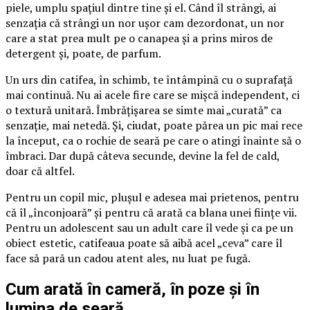
piele, umplu spațiul dintre tine și el. Când îl strângi, ai
senzația că strângi un nor ușor cam dezordonat, un nor
care a stat prea mult pe o canapea și a prins miros de
detergent și, poate, de parfum.
Un urs din catifea, în schimb, te întâmpină cu o suprafață
mai continuă. Nu ai acele fire care se mișcă independent, ci
o textură unitară. Îmbrățișarea se simte mai „curată” ca
senzație, mai netedă. Și, ciudat, poate părea un pic mai rece
la început, ca o rochie de seară pe care o atingi înainte să o
îmbraci. Dar după câteva secunde, devine la fel de cald,
doar că altfel.
Pentru un copil mic, plușul e adesea mai prietenos, pentru
că îl „înconjoară” și pentru că arată ca blana unei ființe vii.
Pentru un adolescent sau un adult care îl vede și ca pe un
obiect estetic, catifeaua poate să aibă acel „ceva” care îl
face să pară un cadou atent ales, nu luat pe fugă.
Cum arată în cameră, în poze și în
lumina de seară