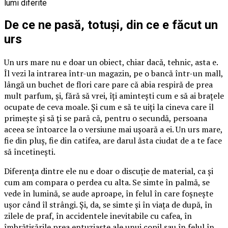
De ce ne pasă, totuși, din ce e făcut un
urs
Un urs mare nu e doar un obiect, chiar dacă, tehnic, asta e.
Îl vezi la intrarea într-un magazin, pe o bancă într-un mall,
lângă un buchet de flori care pare că abia respiră de prea
mult parfum, și, fără să vrei, îți amintești cum e să ai brațele
ocupate de ceva moale. Și cum e să te uiți la cineva care îl
primește și să ți se pară că, pentru o secundă, persoana
aceea se întoarce la o versiune mai ușoară a ei. Un urs mare,
fie din pluș, fie din catifea, are darul ăsta ciudat de a te face
să încetinești.
Diferența dintre ele nu e doar o discuție de material, ca și
cum am compara o perdea cu alta. Se simte în palmă, se
vede în lumină, se aude aproape, în felul în care foșnește
ușor când îl strângi. Și, da, se simte și în viața de după, în
zilele de praf, în accidentele inevitabile cu cafea, în
îmbrățișările prea entuziaste ale unui copil sau în felul în