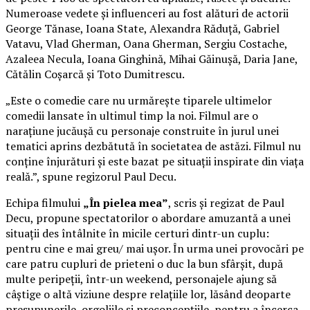
Numeroase vedete și influenceri au fost alături de actorii
George Tănase, Ioana State, Alexandra Răduță, Gabriel
Vatavu, Vlad Gherman, Oana Gherman, Sergiu Costache,
Azaleea Necula, Ioana Ginghină, Mihai Găinușă, Daria Jane,
Cătălin Coșarcă și Toto Dumitrescu.
„Este o comedie care nu urmărește tiparele ultimelor
comedii lansate în ultimul timp la noi. Filmul are o
narațiune jucăușă cu personaje construite în jurul unei
tematici aprins dezbătută în societatea de astăzi. Filmul nu
conține înjurături și este bazat pe situații inspirate din viața
reală.”, spune regizorul Paul Decu.
Echipa filmului
„În pielea mea”
, scris și regizat de Paul
Decu, propune spectatorilor o abordare amuzantă a unei
situații des întâlnite în micile certuri dintr-un cuplu:
pentru cine e mai greu/ mai ușor. În urma unei provocări pe
care patru cupluri de prieteni o duc la bun sfârșit, după
multe peripeții, într-un weekend, personajele ajung să
câștige o altă viziune despre relațiile lor, lăsând deoparte
presupunerile, orgoliile și preconcepțiile, pentru a încerca