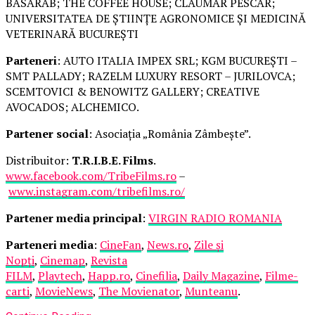
BASARAB; THE COFFEE HOUSE; CLAUMAR PESCAR;
UNIVERSITATEA DE ȘTIINȚE AGRONOMICE ȘI MEDICINĂ
VETERINARĂ BUCUREȘTI
Parteneri
: AUTO ITALIA IMPEX SRL; KGM BUCUREȘTI –
SMT PALLADY; RAZELM LUXURY RESORT – JURILOVCA;
SCEMTOVICI & BENOWITZ GALLERY; CREATIVE
AVOCADOS; ALCHEMICO.
Partener social
: Asociația „România Zâmbește”.
Distribuitor:
T.R.I.B.E. Films
.
www.facebook.com/TribeFilms.ro
–
www.instagram.com/tribefilms.ro/
Partener media principal
:
VIRGIN RADIO ROMANIA
Parteneri media
:
CineFan
,
News.ro
,
Zile și
Nopți
,
Cinemap
,
Revista
FILM
,
Playtech
,
Happ.ro
,
Cinefilia
,
Daily Magazine
,
Filme-
carti
,
MovieNews
,
The Movienator
,
Munteanu
.