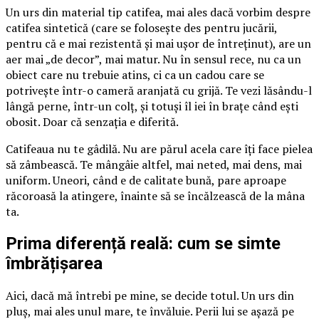
Un urs din material tip catifea, mai ales dacă vorbim despre
catifea sintetică (care se folosește des pentru jucării,
pentru că e mai rezistentă și mai ușor de întreținut), are un
aer mai „de decor”, mai matur. Nu în sensul rece, nu ca un
obiect care nu trebuie atins, ci ca un cadou care se
potrivește într-o cameră aranjată cu grijă. Te vezi lăsându-l
lângă perne, într-un colț, și totuși îl iei în brațe când ești
obosit. Doar că senzația e diferită.
Catifeaua nu te gâdilă. Nu are părul acela care îți face pielea
să zâmbească. Te mângâie altfel, mai neted, mai dens, mai
uniform. Uneori, când e de calitate bună, pare aproape
răcoroasă la atingere, înainte să se încălzească de la mâna
ta.
Prima diferență reală: cum se simte
îmbrățișarea
Aici, dacă mă întrebi pe mine, se decide totul. Un urs din
pluș, mai ales unul mare, te învăluie. Perii lui se așază pe