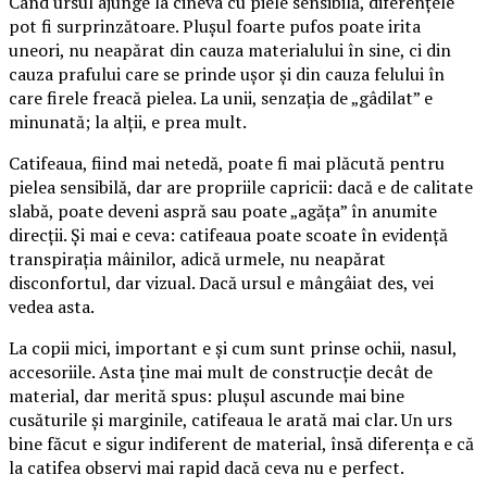
Când ursul ajunge la cineva cu piele sensibilă, diferențele
pot fi surprinzătoare. Plușul foarte pufos poate irita
uneori, nu neapărat din cauza materialului în sine, ci din
cauza prafului care se prinde ușor și din cauza felului în
care firele freacă pielea. La unii, senzația de „gâdilat” e
minunată; la alții, e prea mult.
Catifeaua, fiind mai netedă, poate fi mai plăcută pentru
pielea sensibilă, dar are propriile capricii: dacă e de calitate
slabă, poate deveni aspră sau poate „agăța” în anumite
direcții. Și mai e ceva: catifeaua poate scoate în evidență
transpirația mâinilor, adică urmele, nu neapărat
disconfortul, dar vizual. Dacă ursul e mângâiat des, vei
vedea asta.
La copii mici, important e și cum sunt prinse ochii, nasul,
accesoriile. Asta ține mai mult de construcție decât de
material, dar merită spus: plușul ascunde mai bine
cusăturile și marginile, catifeaua le arată mai clar. Un urs
bine făcut e sigur indiferent de material, însă diferența e că
la catifea observi mai rapid dacă ceva nu e perfect.