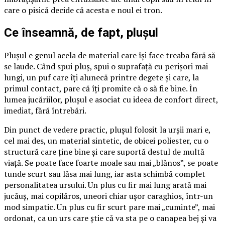
care o pisică decide că acesta e noul ei tron.
Ce înseamnă, de fapt, plușul
Plușul e genul acela de material care își face treaba fără să
se laude. Când spui pluș, spui o suprafață cu perișori mai
lungi, un puf care îți alunecă printre degete și care, la
primul contact, pare că îți promite că o să fie bine. În
lumea jucăriilor, plușul e asociat cu ideea de confort direct,
imediat, fără întrebări.
Din punct de vedere practic, plușul folosit la urșii mari e,
cel mai des, un material sintetic, de obicei poliester, cu o
structură care ține bine și care suportă destul de multă
viață. Se poate face foarte moale sau mai „blănos”, se poate
tunde scurt sau lăsa mai lung, iar asta schimbă complet
personalitatea ursului. Un plus cu fir mai lung arată mai
jucăuș, mai copilăros, uneori chiar ușor caraghios, într-un
mod simpatic. Un plus cu fir scurt pare mai „cuminte”, mai
ordonat, ca un urs care știe că va sta pe o canapea bej și va