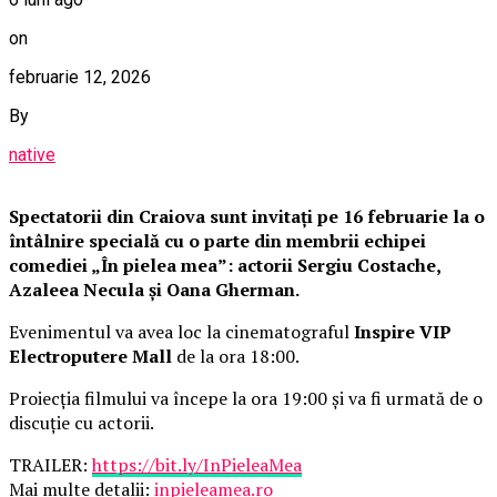
on
februarie 12, 2026
By
native
Spectatorii din Craiova sunt invitați pe 16 februarie la o
întâlnire specială cu o parte din membrii echipei
comediei „În pielea mea”: actorii Sergiu Costache,
Azaleea Necula și Oana Gherman.
Evenimentul va avea loc la cinematograful
Inspire VIP
Electroputere Mall
de la ora 18:00.
Proiecția filmului va începe la ora 19:00 și va fi urmată de o
discuție cu actorii.
TRAILER:
https://bit.ly/InPieleaMea
Mai multe detalii:
inpieleamea.ro