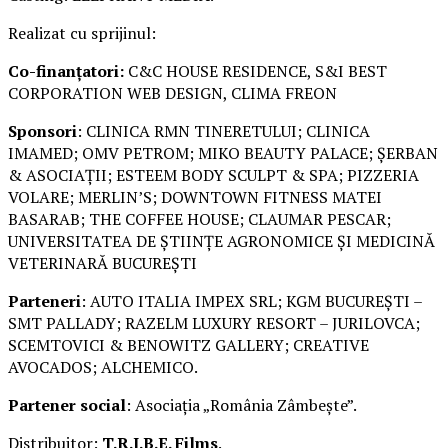
Realizat cu sprijinul:
Co-finanțatori:
C&C HOUSE RESIDENCE, S&I BEST
CORPORATION WEB DESIGN, CLIMA FREON
Sponsori
: CLINICA RMN TINERETULUI; CLINICA
IMAMED; OMV PETROM; MIKO BEAUTY PALACE; ȘERBAN
& ASOCIAȚII; ESTEEM BODY SCULPT & SPA; PIZZERIA
VOLARE; MERLIN’S; DOWNTOWN FITNESS MATEI
BASARAB; THE COFFEE HOUSE; CLAUMAR PESCAR;
UNIVERSITATEA DE ȘTIINȚE AGRONOMICE ȘI MEDICINĂ
VETERINARĂ BUCUREȘTI
Parteneri
: AUTO ITALIA IMPEX SRL; KGM BUCUREȘTI –
SMT PALLADY; RAZELM LUXURY RESORT – JURILOVCA;
SCEMTOVICI & BENOWITZ GALLERY; CREATIVE
AVOCADOS; ALCHEMICO.
Partener social
: Asociația „România Zâmbește”.
Distribuitor:
T.R.I.B.E. Films
.