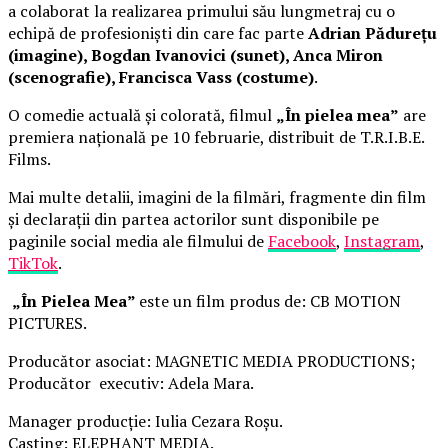
a colaborat la realizarea primului său lungmetraj cu o
echipă de profesioniști din care fac parte
Adrian Pădurețu
(imagine), Bogdan Ivanovici (sunet), Anca Miron
(scenografie), Francisca Vass (costume)
.
O comedie actuală și colorată, filmul
„În pielea mea”
are
premiera națională pe 10 februarie, distribuit de T.R.I.B.E.
Films.
Mai multe detalii, imagini de la filmări, fragmente din film
și declarații din partea actorilor sunt disponibile pe
paginile social media ale filmului de
Facebook
,
Instagram
,
TikTok
.
„În Pielea Mea”
este un film produs de: CB MOTION
PICTURES.
Producător asociat: MAGNETIC MEDIA PRODUCTIONS;
Producător executiv: Adela Mara.
Manager producție: Iulia Cezara Roșu.
Casting: ELEPHANT MEDIA.