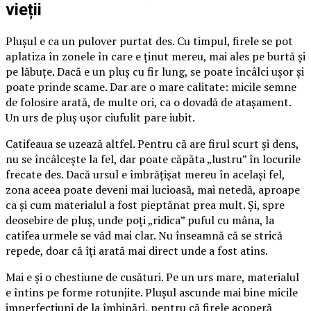
vieții
Plușul e ca un pulover purtat des. Cu timpul, firele se pot
aplatiza în zonele în care e ținut mereu, mai ales pe burtă și
pe lăbuțe. Dacă e un pluș cu fir lung, se poate încâlci ușor și
poate prinde scame. Dar are o mare calitate: micile semne
de folosire arată, de multe ori, ca o dovadă de atașament.
Un urs de pluș ușor ciufulit pare iubit.
Catifeaua se uzează altfel. Pentru că are firul scurt și dens,
nu se încâlcește la fel, dar poate căpăta „lustru” în locurile
frecate des. Dacă ursul e îmbrățișat mereu în același fel,
zona aceea poate deveni mai lucioasă, mai netedă, aproape
ca și cum materialul a fost pieptănat prea mult. Și, spre
deosebire de pluș, unde poți „ridica” puful cu mâna, la
catifea urmele se văd mai clar. Nu înseamnă că se strică
repede, doar că îți arată mai direct unde a fost atins.
Mai e și o chestiune de cusături. Pe un urs mare, materialul
e întins pe forme rotunjite. Plușul ascunde mai bine micile
imperfecțiuni de la îmbinări, pentru că firele acoperă