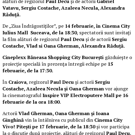
alături de regizorul
Paul Decu
și de actorii
Gabriel
Vatavu, Sergiu Costache, Azaleea Necula, Alexandra
Răduță.
De „Ziua Îndrăgostiților”, pe
14 februarie, în Cinema City
Iulius Mall Suceava, de la 18:30
, spectatorii sunt invitați
la film alături de regizorul
Paul Decu
și de actorii
Sergiu
Costache, Vlad si Oana Gherman, Alexandra Răduță.
Cineplexx Băneasa Shopping City București
găzduiește o
proiecție specială în prezența întregii echipe pe
15
februarie, de la 17:30.
În
Craiova
, regizorul
Paul Decu
și actorii
Sergiu
Costache, Azaleea Necula și Oana Gherman
vor ajunge
la cinematograful
Inspire VIP Electroputere Mall pe 16
februarie de la ora 18:00
.
Actorii
Vlad Gherman, Oana Gherman și Ioana
Ginghină
vin la întâlnirea cu publicul din
Cinema City
Vivo! Pitești pe 17 februarie, de la 18:30
și vor participa
la o discuție după proiecție, alături de regizorul
Paul Decu.