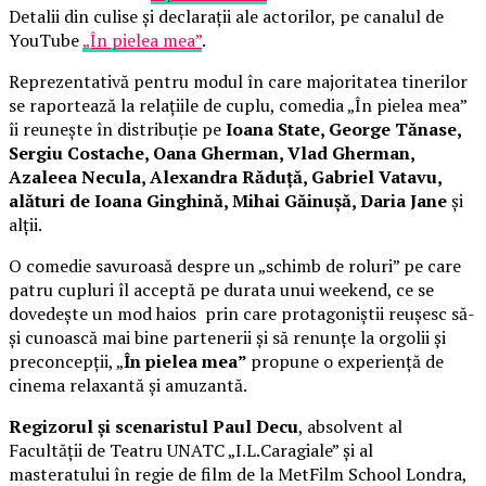
Detalii din culise și declarații ale actorilor, pe canalul de
YouTube
„În pielea mea”
.
Reprezentativă pentru modul în care majoritatea tinerilor
se raportează la relațiile de cuplu, comedia „În pielea mea”
îi reunește în distribuție pe
Ioana State, George Tănase,
Sergiu Costache, Oana Gherman, Vlad Gherman,
Azaleea Necula, Alexandra Răduță, Gabriel Vatavu,
alături de Ioana Ginghină, Mihai Găinușă, Daria Jane
și
alții.
O comedie savuroasă despre un „schimb de roluri” pe care
patru cupluri îl acceptă pe durata unui weekend, ce se
dovedește un mod haios prin care protagoniștii reușesc să-
și cunoască mai bine partenerii și să renunțe la orgolii și
preconcepții, „
În pielea mea”
propune o experiență de
cinema relaxantă și amuzantă.
Regizorul și scenaristul Paul Decu
, absolvent al
Facultății de Teatru UNATC „I.L.Caragiale” și al
masteratului în regie de film de la MetFilm School Londra,