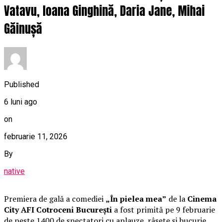
Vatavu, Ioana Ginghină, Daria Jane, Mihai
Găinușă
Published
6 luni ago
on
februarie 11, 2026
By
native
Premiera de gală a comediei
„În pielea mea”
de la
Cinema
City AFI Cotroceni București
a fost primită pe 9 februarie
de peste 1400 de spectatori cu aplauze, râsete și bucurie.