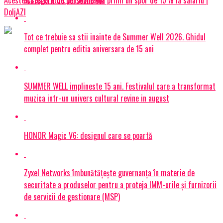
Aceste categorii de persoane vor primi un spor de 15% la salariu |
DoljAZI
Tot ce trebuie sa stii inainte de Summer Well 2026. Ghidul
complet pentru editia aniversara de 15 ani
SUMMER WELL implineste 15 ani. Festivalul care a transformat
muzica intr-un univers cultural revine in august
HONOR Magic V6: designul care se poartă
Zyxel Networks îmbunătățește guvernanța în materie de
securitate a produselor pentru a proteja IMM-urile și furnizorii
de servicii de gestionare (MSP)