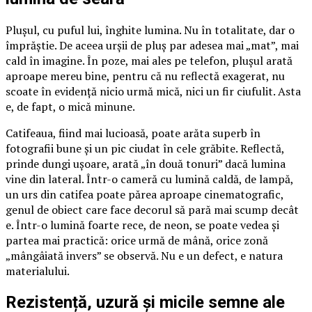
Plușul, cu puful lui, înghite lumina. Nu în totalitate, dar o
împrăștie. De aceea urșii de pluș par adesea mai „mat”, mai
cald în imagine. În poze, mai ales pe telefon, plușul arată
aproape mereu bine, pentru că nu reflectă exagerat, nu
scoate în evidență nicio urmă mică, nici un fir ciufulit. Asta
e, de fapt, o mică minune.
Catifeaua, fiind mai lucioasă, poate arăta superb în
fotografii bune și un pic ciudat în cele grăbite. Reflectă,
prinde dungi ușoare, arată „în două tonuri” dacă lumina
vine din lateral. Într-o cameră cu lumină caldă, de lampă,
un urs din catifea poate părea aproape cinematografic,
genul de obiect care face decorul să pară mai scump decât
e. Într-o lumină foarte rece, de neon, se poate vedea și
partea mai practică: orice urmă de mână, orice zonă
„mângâiată invers” se observă. Nu e un defect, e natura
materialului.
Rezistență, uzură și micile semne ale