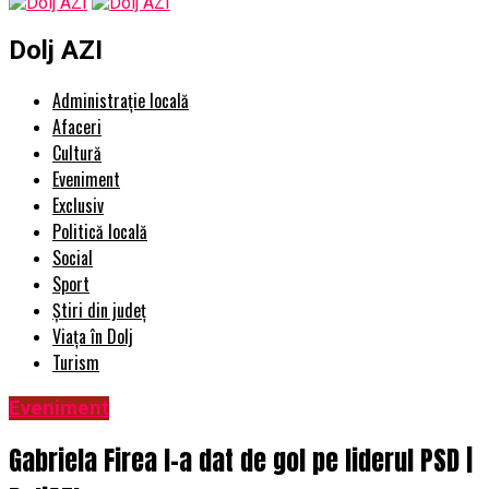
Dolj AZI
Administrație locală
Afaceri
Cultură
Eveniment
Exclusiv
Politică locală
Social
Sport
Știri din județ
Viața în Dolj
Turism
Eveniment
Gabriela Firea l-a dat de gol pe liderul PSD |