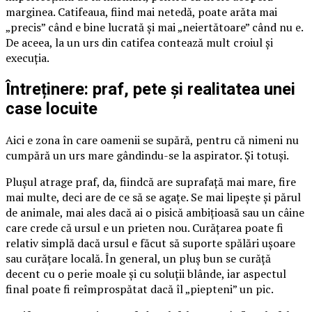
marginea. Catifeaua, fiind mai netedă, poate arăta mai
„precis” când e bine lucrată și mai „neiertătoare” când nu e.
De aceea, la un urs din catifea contează mult croiul și
execuția.
Întreținere: praf, pete și realitatea unei
case locuite
Aici e zona în care oamenii se supără, pentru că nimeni nu
cumpără un urs mare gândindu-se la aspirator. Și totuși.
Plușul atrage praf, da, fiindcă are suprafață mai mare, fire
mai multe, deci are de ce să se agațe. Se mai lipește și părul
de animale, mai ales dacă ai o pisică ambițioasă sau un câine
care crede că ursul e un prieten nou. Curățarea poate fi
relativ simplă dacă ursul e făcut să suporte spălări ușoare
sau curățare locală. În general, un pluș bun se curăță
decent cu o perie moale și cu soluții blânde, iar aspectul
final poate fi reîmprospătat dacă îl „piepteni” un pic.