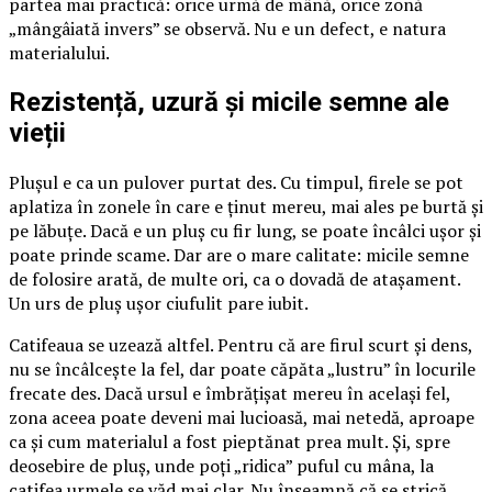
partea mai practică: orice urmă de mână, orice zonă
„mângâiată invers” se observă. Nu e un defect, e natura
materialului.
Rezistență, uzură și micile semne ale
vieții
Plușul e ca un pulover purtat des. Cu timpul, firele se pot
aplatiza în zonele în care e ținut mereu, mai ales pe burtă și
pe lăbuțe. Dacă e un pluș cu fir lung, se poate încâlci ușor și
poate prinde scame. Dar are o mare calitate: micile semne
de folosire arată, de multe ori, ca o dovadă de atașament.
Un urs de pluș ușor ciufulit pare iubit.
Catifeaua se uzează altfel. Pentru că are firul scurt și dens,
nu se încâlcește la fel, dar poate căpăta „lustru” în locurile
frecate des. Dacă ursul e îmbrățișat mereu în același fel,
zona aceea poate deveni mai lucioasă, mai netedă, aproape
ca și cum materialul a fost pieptănat prea mult. Și, spre
deosebire de pluș, unde poți „ridica” puful cu mâna, la
catifea urmele se văd mai clar. Nu înseamnă că se strică