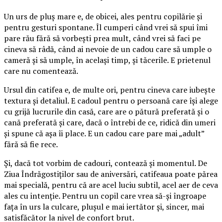
Un urs de pluș mare e, de obicei, ales pentru copilărie și
pentru gesturi spontane. Îl cumperi când vrei să spui îmi
pare rău fără să vorbești prea mult, când vrei să faci pe
cineva să râdă, când ai nevoie de un cadou care să umple o
cameră și să umple, în același timp, și tăcerile. E prietenul
care nu comentează.
Ursul din catifea e, de multe ori, pentru cineva care iubește
textura și detaliul. E cadoul pentru o persoană care își alege
cu grijă lucrurile din casă, care are o pătură preferată și o
cană preferată și care, dacă o întrebi de ce, ridică din umeri
și spune că așa îi place. E un cadou care pare mai „adult”
fără să fie rece.
Și, dacă tot vorbim de cadouri, contează și momentul. De
Ziua Îndrăgostiților sau de aniversări, catifeaua poate părea
mai specială, pentru că are acel luciu subtil, acel aer de ceva
ales cu intenție. Pentru un copil care vrea să-și îngroape
fața în urs la culcare, plușul e mai iertător și, sincer, mai
satisfăcător la nivel de confort brut.