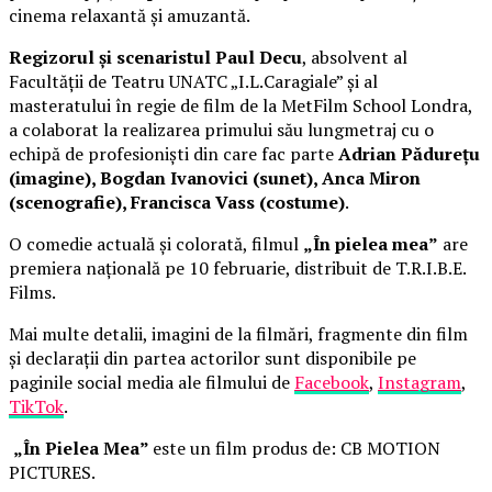
cinema relaxantă și amuzantă.
Regizorul și scenaristul Paul Decu
, absolvent al
Facultății de Teatru UNATC „I.L.Caragiale” și al
masteratului în regie de film de la MetFilm School Londra,
a colaborat la realizarea primului său lungmetraj cu o
echipă de profesioniști din care fac parte
Adrian Pădurețu
(imagine), Bogdan Ivanovici (sunet), Anca Miron
(scenografie), Francisca Vass (costume)
.
O comedie actuală și colorată, filmul
„În pielea mea”
are
premiera națională pe 10 februarie, distribuit de T.R.I.B.E.
Films.
Mai multe detalii, imagini de la filmări, fragmente din film
și declarații din partea actorilor sunt disponibile pe
paginile social media ale filmului de
Facebook
,
Instagram
,
TikTok
.
„În Pielea Mea”
este un film produs de: CB MOTION
PICTURES.