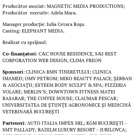
Producător asociat: MAGNETIC MEDIA PRODUCTIONS;
Producător executiv: Adela Mara.
Manager producție: Iulia Cezara Roșu.
Casting: ELEPHANT MEDIA.
Realizat cu sprijinul:
Co-finanțatori:
C&C HOUSE RESIDENCE, S&I BEST
CORPORATION WEB DESIGN, CLIMA FREON
Sponsori
: CLINICA RMN TINERETULUI; CLINICA
IMAMED; OMV PETROM; MIKO BEAUTY PALACE; ȘERBAN
& ASOCIAȚII; ESTEEM BODY SCULPT & SPA; PIZZERIA
VOLARE; MERLIN’S; DOWNTOWN FITNESS MATEI
BASARAB; THE COFFEE HOUSE; CLAUMAR PESCAR;
UNIVERSITATEA DE ȘTIINȚE AGRONOMICE ȘI MEDICINĂ
VETERINARĂ BUCUREȘTI
Parteneri
: AUTO ITALIA IMPEX SRL; KGM BUCUREȘTI –
SMT PALLADY; RAZELM LUXURY RESORT – JURILOVCA;