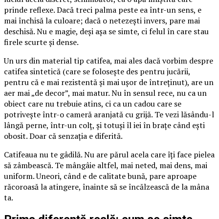
prinde reflexe. Dacă treci palma peste ea într-un sens, e
mai închisă la culoare; dacă o netezești invers, pare mai
deschisă. Nu e magie, deși așa se simte, ci felul în care stau
firele scurte și dense.
Un urs din material tip catifea, mai ales dacă vorbim despre
catifea sintetică (care se folosește des pentru jucării,
pentru că e mai rezistentă și mai ușor de întreținut), are un
aer mai „de decor”, mai matur. Nu în sensul rece, nu ca un
obiect care nu trebuie atins, ci ca un cadou care se
potrivește într-o cameră aranjată cu grijă. Te vezi lăsându-l
lângă perne, într-un colț, și totuși îl iei în brațe când ești
obosit. Doar că senzația e diferită.
Catifeaua nu te gâdilă. Nu are părul acela care îți face pielea
să zâmbească. Te mângâie altfel, mai neted, mai dens, mai
uniform. Uneori, când e de calitate bună, pare aproape
răcoroasă la atingere, înainte să se încălzească de la mâna
ta.