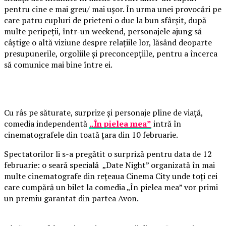
pentru cine e mai greu/ mai ușor. În urma unei provocări pe
care patru cupluri de prieteni o duc la bun sfârșit, după
multe peripeții, într-un weekend, personajele ajung să
câștige o altă viziune despre relațiile lor, lăsând deoparte
presupunerile, orgoliile și preconcepțiile, pentru a încerca
să comunice mai bine între ei.
Cu râs pe săturate, surprize și personaje pline de viață,
comedia independentă
„În pielea mea”
intră în
cinematografele din toată țara din 10 februarie.
Spectatorilor li s-a pregătit o surpriză pentru data de 12
februarie: o seară specială „Date Night” organizată în mai
multe cinematografe din rețeaua Cinema City unde toți cei
care cumpără un bilet la comedia „În pielea mea” vor primi
un premiu garantat din partea Avon.