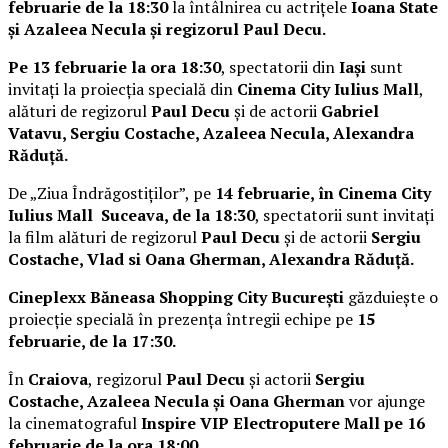
februarie de la 18:30
la întâlnirea cu actrițele
Ioana State
și Azaleea Necula și regizorul Paul Decu.
Pe 13 februarie la ora 18:30
, spectatorii din
Iași
sunt
invitați la proiecția specială din
Cinema City Iulius Mall
,
alături de regizorul
Paul Decu
și de actorii
Gabriel
Vatavu, Sergiu Costache, Azaleea Necula, Alexandra
Răduță.
De „Ziua Îndrăgostiților”, pe
14 februarie, în Cinema City
Iulius Mall Suceava, de la 18:30
, spectatorii sunt invitați
la film alături de regizorul
Paul Decu
și de actorii
Sergiu
Costache, Vlad si Oana Gherman, Alexandra Răduță.
Cineplexx Băneasa Shopping City București
găzduiește o
proiecție specială în prezența întregii echipe pe
15
februarie, de la 17:30.
În
Craiova
, regizorul
Paul Decu
și actorii
Sergiu
Costache, Azaleea Necula și Oana Gherman
vor ajunge
la cinematograful
Inspire VIP Electroputere Mall pe 16
februarie de la ora 18:00
.