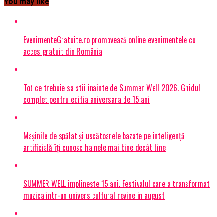
You may like
EvenimenteGratuite.ro promovează online evenimentele cu
acces gratuit din România
Tot ce trebuie sa stii inainte de Summer Well 2026. Ghidul
complet pentru editia aniversara de 15 ani
Mașinile de spălat și uscătoarele bazate pe inteligență
artificială îți cunosc hainele mai bine decât tine
SUMMER WELL implineste 15 ani. Festivalul care a transformat
muzica intr-un univers cultural revine in august