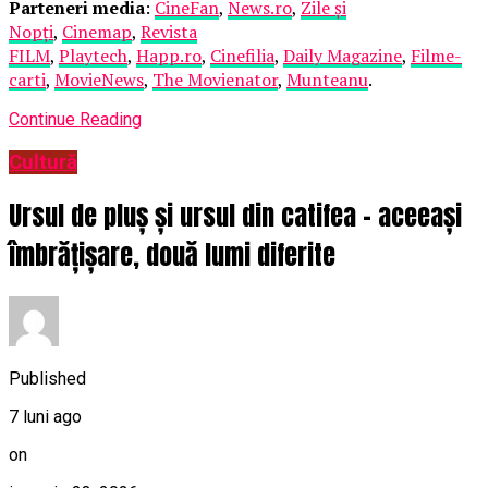
Parteneri media
:
CineFan
,
News.ro
,
Zile și
Nopți
,
Cinemap
,
Revista
FILM
,
Playtech
,
Happ.ro
,
Cinefilia
,
Daily Magazine
,
Filme-
carti
,
MovieNews
,
The Movienator
,
Munteanu
.
Continue Reading
Cultură
Ursul de pluș și ursul din catifea – aceeași
îmbrățișare, două lumi diferite
Published
7 luni ago
on