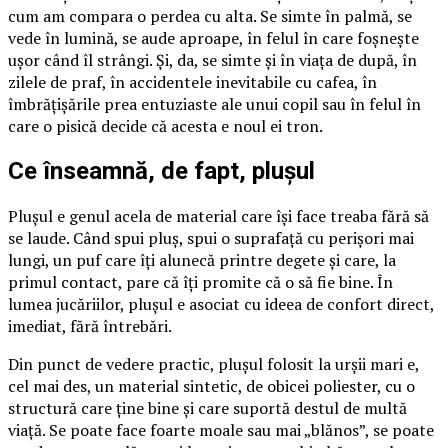
cum am compara o perdea cu alta. Se simte în palmă, se
vede în lumină, se aude aproape, în felul în care foșnește
ușor când îl strângi. Și, da, se simte și în viața de după, în
zilele de praf, în accidentele inevitabile cu cafea, în
îmbrățișările prea entuziaste ale unui copil sau în felul în
care o pisică decide că acesta e noul ei tron.
Ce înseamnă, de fapt, plușul
Plușul e genul acela de material care își face treaba fără să
se laude. Când spui pluș, spui o suprafață cu perișori mai
lungi, un puf care îți alunecă printre degete și care, la
primul contact, pare că îți promite că o să fie bine. În
lumea jucăriilor, plușul e asociat cu ideea de confort direct,
imediat, fără întrebări.
Din punct de vedere practic, plușul folosit la urșii mari e,
cel mai des, un material sintetic, de obicei poliester, cu o
structură care ține bine și care suportă destul de multă
viață. Se poate face foarte moale sau mai „blănos”, se poate