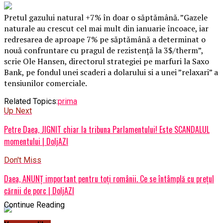
Pretul gazului natural +7% în doar o săptămână. ”Gazele
naturale au crescut cel mai mult din ianuarie încoace, iar
redresarea de aproape 7% pe săptămână a determinat o
nouă confruntare cu pragul de rezistență la 3$/therm”,
scrie Ole Hansen, directorul strategiei pe marfuri la Saxo
Bank, pe fondul unei scaderi a dolarului si a unei ”relaxari” a
tensiunilor comerciale.
Related Topics:
prima
Up Next
Petre Daea, JIGNIT chiar la tribuna Parlamentului! Este SCANDALUL
momentului | DoljAZI
Don't Miss
Daea, ANUNȚ important pentru toți românii. Ce se întâmplă cu prețul
cărnii de porc | DoljAZI
Continue Reading