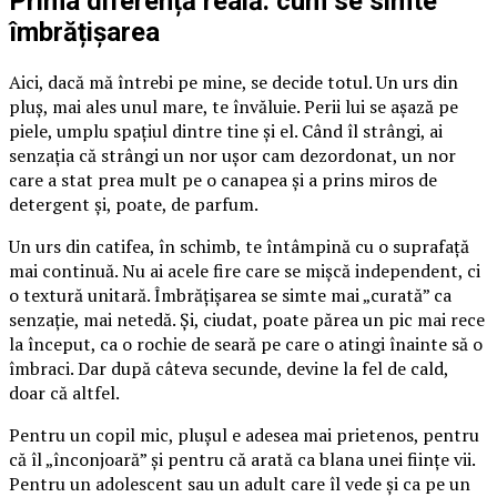
Prima diferență reală: cum se simte
îmbrățișarea
Aici, dacă mă întrebi pe mine, se decide totul. Un urs din
pluș, mai ales unul mare, te învăluie. Perii lui se așază pe
piele, umplu spațiul dintre tine și el. Când îl strângi, ai
senzația că strângi un nor ușor cam dezordonat, un nor
care a stat prea mult pe o canapea și a prins miros de
detergent și, poate, de parfum.
Un urs din catifea, în schimb, te întâmpină cu o suprafață
mai continuă. Nu ai acele fire care se mișcă independent, ci
o textură unitară. Îmbrățișarea se simte mai „curată” ca
senzație, mai netedă. Și, ciudat, poate părea un pic mai rece
la început, ca o rochie de seară pe care o atingi înainte să o
îmbraci. Dar după câteva secunde, devine la fel de cald,
doar că altfel.
Pentru un copil mic, plușul e adesea mai prietenos, pentru
că îl „înconjoară” și pentru că arată ca blana unei ființe vii.
Pentru un adolescent sau un adult care îl vede și ca pe un