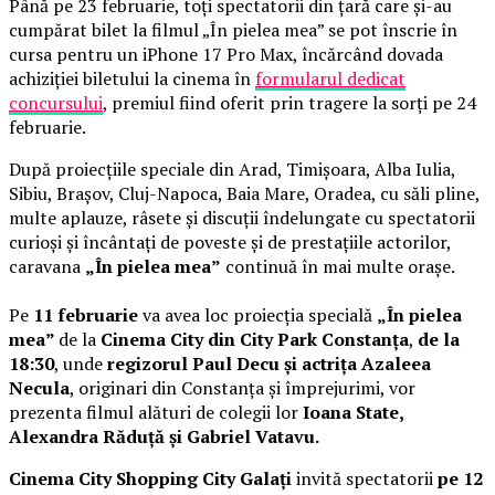
Până pe 23 februarie, toți spectatorii din țară care și-au
cumpărat bilet la filmul „În pielea mea” se pot înscrie în
cursa pentru un iPhone 17 Pro Max, încărcând dovada
achiziției biletului la cinema în
formularul dedicat
concursului
, premiul fiind oferit prin tragere la sorți pe 24
februarie.
După proiecțiile speciale din Arad, Timișoara, Alba Iulia,
Sibiu, Brașov, Cluj-Napoca, Baia Mare, Oradea, cu săli pline,
multe aplauze, râsete și discuții îndelungate cu spectatorii
curioși și încântați de poveste și de prestațiile actorilor,
caravana
„În pielea mea”
continuă în mai multe orașe.
Pe
11 februarie
va avea loc proiecția specială
„În pielea
mea”
de la
Cinema City din City Park Constanța
,
de la
18:30
, unde
regizorul Paul Decu și actrița Azaleea
Necula
, originari din Constanța și împrejurimi, vor
prezenta filmul alături de colegii lor
Ioana State,
Alexandra Răduță și Gabriel Vatavu.
Cinema City Shopping City Galați
invită spectatorii
pe 12