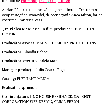
filmului de
Facebook
,
Instagram
,
TikTok
.
Adrian Pădurețu semnează imaginea filmului. De sunet s-a
ocupat Bogdan Ivanovici, de scenografie Anca Miron, iar de
costume Francisca Vass.
„În Pielea Mea”
este un film produs de: CB MOTION
PICTURES.
Producător asociat: MAGNETIC MEDIA PRODUCTIONS
Producător: Claudiu Boboc
Producător executiv: Adela Mara
Manager producție: Iulia Cezara Roșu
Casting: ELEPHANT MEDIA
Realizat cu sprijinul:
Co-finanțatori:
C&C HOUSE RESIDENCE, S&I BEST
CORPORATION WEB DESIGN, CLIMA FREON