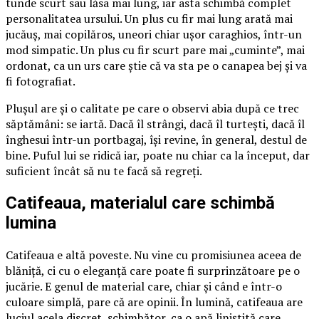
tunde scurt sau lăsa mai lung, iar asta schimbă complet
personalitatea ursului. Un plus cu fir mai lung arată mai
jucăuș, mai copilăros, uneori chiar ușor caraghios, într-un
mod simpatic. Un plus cu fir scurt pare mai „cuminte”, mai
ordonat, ca un urs care știe că va sta pe o canapea bej și va
fi fotografiat.
Plușul are și o calitate pe care o observi abia după ce trec
săptămâni: se iartă. Dacă îl strângi, dacă îl turtești, dacă îl
înghesui într-un portbagaj, își revine, în general, destul de
bine. Puful lui se ridică iar, poate nu chiar ca la început, dar
suficient încât să nu te facă să regreți.
Catifeaua, materialul care schimbă
lumina
Catifeaua e altă poveste. Nu vine cu promisiunea aceea de
blăniță, ci cu o eleganță care poate fi surprinzătoare pe o
jucărie. E genul de material care, chiar și când e într-o
culoare simplă, pare că are opinii. În lumină, catifeaua are
luciul acela discret, schimbător, ca o apă liniștită care