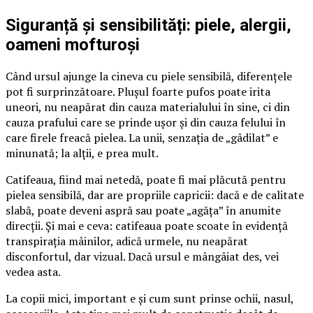
Siguranță și sensibilități: piele, alergii,
oameni mofturoși
Când ursul ajunge la cineva cu piele sensibilă, diferențele
pot fi surprinzătoare. Plușul foarte pufos poate irita
uneori, nu neapărat din cauza materialului în sine, ci din
cauza prafului care se prinde ușor și din cauza felului în
care firele freacă pielea. La unii, senzația de „gâdilat” e
minunată; la alții, e prea mult.
Catifeaua, fiind mai netedă, poate fi mai plăcută pentru
pielea sensibilă, dar are propriile capricii: dacă e de calitate
slabă, poate deveni aspră sau poate „agăța” în anumite
direcții. Și mai e ceva: catifeaua poate scoate în evidență
transpirația mâinilor, adică urmele, nu neapărat
disconfortul, dar vizual. Dacă ursul e mângâiat des, vei
vedea asta.
La copii mici, important e și cum sunt prinse ochii, nasul,