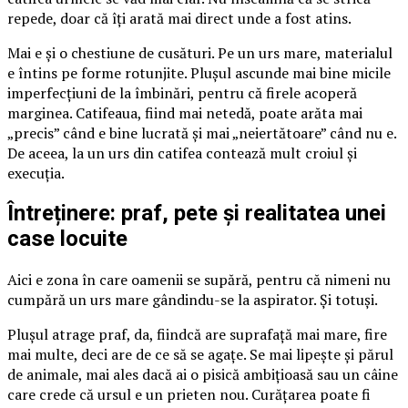
repede, doar că îți arată mai direct unde a fost atins.
Mai e și o chestiune de cusături. Pe un urs mare, materialul
e întins pe forme rotunjite. Plușul ascunde mai bine micile
imperfecțiuni de la îmbinări, pentru că firele acoperă
marginea. Catifeaua, fiind mai netedă, poate arăta mai
„precis” când e bine lucrată și mai „neiertătoare” când nu e.
De aceea, la un urs din catifea contează mult croiul și
execuția.
Întreținere: praf, pete și realitatea unei
case locuite
Aici e zona în care oamenii se supără, pentru că nimeni nu
cumpără un urs mare gândindu-se la aspirator. Și totuși.
Plușul atrage praf, da, fiindcă are suprafață mai mare, fire
mai multe, deci are de ce să se agațe. Se mai lipește și părul
de animale, mai ales dacă ai o pisică ambițioasă sau un câine
care crede că ursul e un prieten nou. Curățarea poate fi