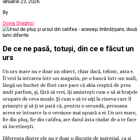
ianuarie 23, 2026
By
Doina Draghici
De ce ne pasă, totuși, din ce e făcut un
urs
Un urs mare nu e doar un obiect, chiar dacă, tehnic, asta e.
Îl vezi la intrarea într-un magazin, pe o bancă într-un mall,
lângă un buchet de flori care pare că abia respiră de prea
mult parfum, și, fără să vrei, îți amintești cum e să ai brațele
ocupate de ceva moale. Și cum e să te uiți la cineva care îl
primește și să ți se pară că, pentru o secundă, persoana
aceea se întoarce la o versiune mai ușoară a ei. Un urs mare,
fie din pluș, fie din catifea, are darul ăsta ciudat de a te face
să încetinești.
Diferența dintre ele nu e doar o discuție de material, ca și