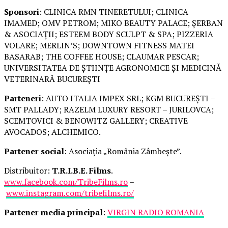
Sponsori
: CLINICA RMN TINERETULUI; CLINICA
IMAMED; OMV PETROM; MIKO BEAUTY PALACE; ȘERBAN
& ASOCIAȚII; ESTEEM BODY SCULPT & SPA; PIZZERIA
VOLARE; MERLIN’S; DOWNTOWN FITNESS MATEI
BASARAB; THE COFFEE HOUSE; CLAUMAR PESCAR;
UNIVERSITATEA DE ȘTIINȚE AGRONOMICE ȘI MEDICINĂ
VETERINARĂ BUCUREȘTI
Parteneri
: AUTO ITALIA IMPEX SRL; KGM BUCUREȘTI –
SMT PALLADY; RAZELM LUXURY RESORT – JURILOVCA;
SCEMTOVICI & BENOWITZ GALLERY; CREATIVE
AVOCADOS; ALCHEMICO.
Partener social
: Asociația „România Zâmbește”.
Distribuitor:
T.R.I.B.E. Films
.
www.facebook.com/TribeFilms.ro
–
www.instagram.com/tribefilms.ro/
Partener media principal
:
VIRGIN RADIO ROMANIA