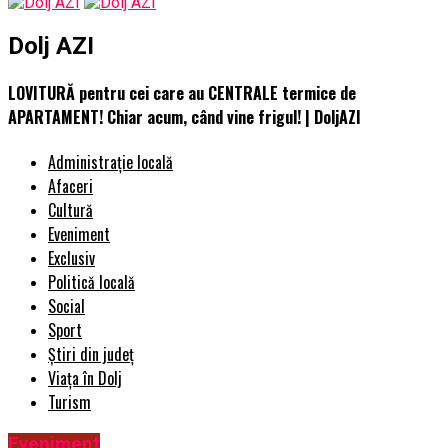
Dolj AZI
LOVITURĂ pentru cei care au CENTRALE termice de
APARTAMENT! Chiar acum, când vine frigul! | DoljAZI
Administrație locală
Afaceri
Cultură
Eveniment
Exclusiv
Politică locală
Social
Sport
Știri din județ
Viața în Dolj
Turism
Eveniment