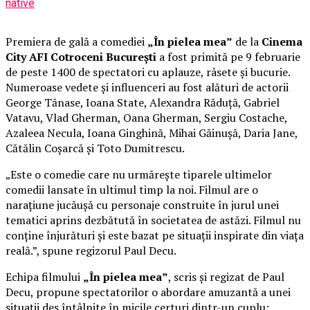
native
Premiera de gală a comediei
„În pielea mea”
de la
Cinema
City AFI Cotroceni București
a fost primită pe 9 februarie
de peste 1400 de spectatori cu aplauze, râsete și bucurie.
Numeroase vedete și influenceri au fost alături de actorii
George Tănase, Ioana State, Alexandra Răduță, Gabriel
Vatavu, Vlad Gherman, Oana Gherman, Sergiu Costache,
Azaleea Necula, Ioana Ginghină, Mihai Găinușă, Daria Jane,
Cătălin Coșarcă și Toto Dumitrescu.
„Este o comedie care nu urmărește tiparele ultimelor
comedii lansate în ultimul timp la noi. Filmul are o
narațiune jucăușă cu personaje construite în jurul unei
tematici aprins dezbătută în societatea de astăzi. Filmul nu
conține înjurături și este bazat pe situații inspirate din viața
reală.”, spune regizorul Paul Decu.
Echipa filmului
„În pielea mea”
, scris și regizat de Paul
Decu, propune spectatorilor o abordare amuzantă a unei
situații des întâlnite în micile certuri dintr-un cuplu: