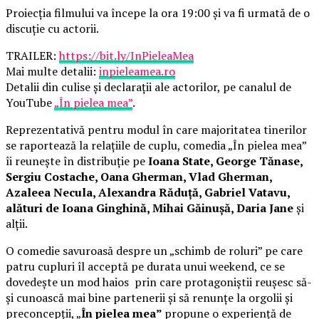
Proiecția filmului va începe la ora 19:00 și va fi urmată de o
discuție cu actorii.
TRAILER:
https://bit.ly/InPieleaMea
Mai multe detalii:
inpieleamea.ro
Detalii din culise și declarații ale actorilor, pe canalul de
YouTube
„În pielea mea”
.
Reprezentativă pentru modul în care majoritatea tinerilor
se raportează la relațiile de cuplu, comedia „În pielea mea”
îi reunește în distribuție pe
Ioana State, George Tănase,
Sergiu Costache, Oana Gherman, Vlad Gherman,
Azaleea Necula, Alexandra Răduță, Gabriel Vatavu,
alături de Ioana Ginghină, Mihai Găinușă, Daria Jane
și
alții.
O comedie savuroasă despre un „schimb de roluri” pe care
patru cupluri îl acceptă pe durata unui weekend, ce se
dovedește un mod haios prin care protagoniștii reușesc să-
și cunoască mai bine partenerii și să renunțe la orgolii și
preconcepții, „
În pielea mea”
propune o experiență de