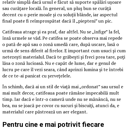
relativ simplă dacă ursul e făcut să suporte spălări ușoare
sau curățare locală. În general, un pluș bun se curăță
decent cu o perie moale și cu soluții blânde, iar aspectul
final poate fi reîmprospătat dacă îl „piepteni” un pic.
Catifeaua atrage și ea praf, dar altfel. Nu se „înfige” la fel,
însă urmele se văd. Pe catifea se poate observa mai repede
o pată de apă sau o zonă umedă care, după uscare, lasă o
urmă de sens diferit al firelor. E important cum usuci și cum
netezești materialul. Dacă te grăbești și freci prea tare, poți
lăsa o zonă lucioasă. Nu e capăt de lume, dar e genul de
lucru pe care îl vezi seara, când aprinzi lumina și te întrebi
de ce te-ai panicat cu șervețelele.
În schimb, dacă ai un stil de viață mai „ordonat” sau ursul e
mai mult decor, catifeaua poate rămâne impecabilă mult
timp. Iar dacă e într-o cameră unde nu se mănâncă, nu se
bea, nu se joacă pe covor cu sucuri și biscuiți, atunci da, e
materialul care păstrează un aer elegant.
Pentru cine e mai potrivit fiecare