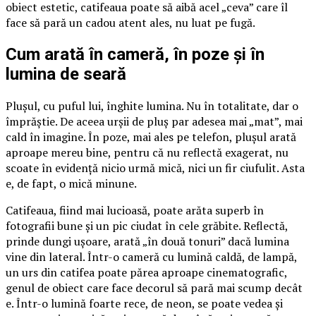
obiect estetic, catifeaua poate să aibă acel „ceva” care îl
face să pară un cadou atent ales, nu luat pe fugă.
Cum arată în cameră, în poze și în
lumina de seară
Plușul, cu puful lui, înghite lumina. Nu în totalitate, dar o
împrăștie. De aceea urșii de pluș par adesea mai „mat”, mai
cald în imagine. În poze, mai ales pe telefon, plușul arată
aproape mereu bine, pentru că nu reflectă exagerat, nu
scoate în evidență nicio urmă mică, nici un fir ciufulit. Asta
e, de fapt, o mică minune.
Catifeaua, fiind mai lucioasă, poate arăta superb în
fotografii bune și un pic ciudat în cele grăbite. Reflectă,
prinde dungi ușoare, arată „în două tonuri” dacă lumina
vine din lateral. Într-o cameră cu lumină caldă, de lampă,
un urs din catifea poate părea aproape cinematografic,
genul de obiect care face decorul să pară mai scump decât
e. Într-o lumină foarte rece, de neon, se poate vedea și