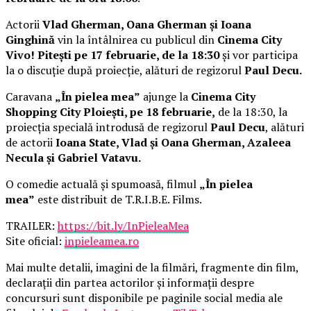
Actorii
Vlad Gherman, Oana Gherman și Ioana
Ginghină
vin la întâlnirea cu publicul din
Cinema City
Vivo! Pitești pe 17 februarie, de la 18:30
și vor participa
la o discuție după proiecție, alături de regizorul
Paul Decu.
Caravana
„În pielea mea”
ajunge la
Cinema City
Shopping City Ploiești, pe 18 februarie,
de la 18:30, la
proiecția specială introdusă de regizorul
Paul Decu
, alături
de actorii
Ioana State, Vlad și Oana Gherman, Azaleea
Necula și Gabriel Vatavu.
O comedie actuală și spumoasă, filmul
„În pielea
mea”
este distribuit de T.R.I.B.E. Films.
TRAILER:
https://bit.ly/InPieleaMea
Site oficial:
inpieleamea.ro
Mai multe detalii, imagini de la filmări, fragmente din film,
declarații din partea actorilor și informații despre
concursuri sunt disponibile pe paginile social media ale