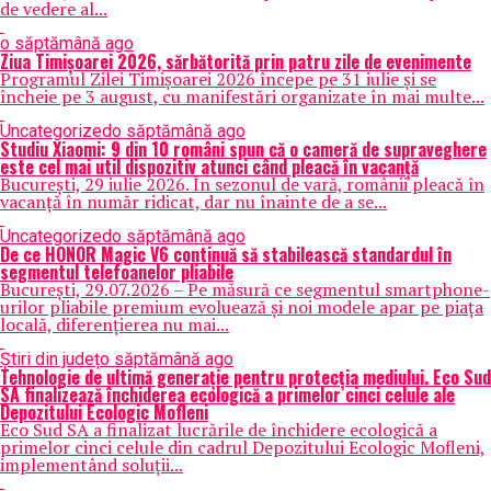
de vedere al...
o săptămână ago
Ziua Timișoarei 2026, sărbătorită prin patru zile de evenimente
Programul Zilei Timișoarei 2026 începe pe 31 iulie și se
încheie pe 3 august, cu manifestări organizate în mai multe...
Uncategorized
o săptămână ago
Studiu Xiaomi: 9 din 10 români spun că o cameră de supraveghere
este cel mai util dispozitiv atunci când pleacă în vacanță
București, 29 iulie 2026. În sezonul de vară, românii pleacă în
vacanță în număr ridicat, dar nu înainte de a se...
Uncategorized
o săptămână ago
De ce HONOR Magic V6 continuă să stabilească standardul în
segmentul telefoanelor pliabile
București, 29.07.2026 – Pe măsură ce segmentul smartphone-
urilor pliabile premium evoluează și noi modele apar pe piața
locală, diferențierea nu mai...
Știri din județ
o săptămână ago
Tehnologie de ultimă generație pentru protecția mediului. Eco Sud
SA finalizează închiderea ecologică a primelor cinci celule ale
Depozitului Ecologic Mofleni
Eco Sud SA a finalizat lucrările de închidere ecologică a
primelor cinci celule din cadrul Depozitului Ecologic Mofleni,
implementând soluții...