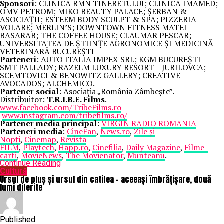
Sponsori
: CLINICA RMN TINERETULUI; CLINICA IMAMED;
OMV PETROM; MIKO BEAUTY PALACE; ȘERBAN &
ASOCIAȚII; ESTEEM BODY SCULPT & SPA; PIZZERIA
VOLARE; MERLIN’S; DOWNTOWN FITNESS MATEI
BASARAB; THE COFFEE HOUSE; CLAUMAR PESCAR;
UNIVERSITATEA DE ȘTIINȚE AGRONOMICE ȘI MEDICINĂ
VETERINARĂ BUCUREȘTI
Parteneri
: AUTO ITALIA IMPEX SRL; KGM BUCUREȘTI –
SMT PALLADY; RAZELM LUXURY RESORT – JURILOVCA;
SCEMTOVICI & BENOWITZ GALLERY; CREATIVE
AVOCADOS; ALCHEMICO.
Partener social
: Asociația „România Zâmbește”.
Distribuitor:
T.R.I.B.E. Films
.
www.facebook.com/TribeFilms.ro
–
www.instagram.com/tribefilms.ro/
Partener media principal
:
VIRGIN RADIO ROMANIA
Parteneri media
:
CineFan
,
News.ro
,
Zile și
Nopți
,
Cinemap
,
Revista
FILM
,
Playtech
,
Happ.ro
,
Cinefilia
,
Daily Magazine
,
Filme-
carti
,
MovieNews
,
The Movienator
,
Munteanu
.
Continue Reading
Cultură
Ursul de pluș și ursul din catifea – aceeași îmbrățișare, două
lumi diferite
Published