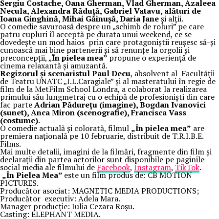
Sergiu Costache, Oana Gherman, Vlad Gherman, Azaleea
Necula, Alexandra Răduță, Gabriel Vatavu, alături de
Ioana Ginghină, Mihai Găinușă, Daria Jane
și alții.
O comedie savuroasă despre un „schimb de roluri” pe care
patru cupluri îl acceptă pe durata unui weekend, ce se
dovedește un mod haios prin care protagoniștii reușesc să-și
cunoască mai bine partenerii și să renunțe la orgolii și
preconcepții, „
În pielea mea”
propune o experiență de
cinema relaxantă și amuzantă.
Regizorul și scenaristul Paul Decu
, absolvent al Facultății
de Teatru UNATC „I.L.Caragiale” și al masteratului în regie de
film de la MetFilm School Londra, a colaborat la realizarea
primului său lungmetraj cu o echipă de profesioniști din care
fac parte
Adrian Pădurețu (imagine), Bogdan Ivanovici
(sunet), Anca Miron (scenografie), Francisca Vass
(costume)
.
O comedie actuală și colorată, filmul
„În pielea mea”
are
premiera națională pe 10 februarie, distribuit de T.R.I.B.E.
Films.
Mai multe detalii, imagini de la filmări, fragmente din film și
declarații din partea actorilor sunt disponibile pe paginile
social media ale filmului de
Facebook
,
Instagram
,
TikTok
.
„În Pielea Mea”
este un film produs de: CB MOTION
PICTURES.
Producător asociat: MAGNETIC MEDIA PRODUCTIONS;
Producător executiv: Adela Mara.
Manager producție: Iulia Cezara Roșu.
Casting: ELEPHANT MEDIA.