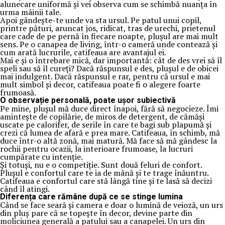
alunecare uniformă și vei observa cum se schimbă nuanța în
urma mâinii tale.
Apoi gândește-te unde va sta ursul. Pe patul unui copil,
printre pături, aruncat jos, ridicat, tras de urechi, prietenul
care cade de pe pernă în fiecare noapte, plușul are mai mult
sens. Pe o canapea de living, într-o cameră unde contează și
cum arată lucrurile, catifeaua are avantajul ei.
Mai e și o întrebare mică, dar importantă: cât de des vrei să îl
speli sau să îl cureți? Dacă răspunsul e des, plușul e de obicei
mai indulgent. Dacă răspunsul e rar, pentru că ursul e mai
mult simbol și decor, catifeaua poate fi o alegere foarte
frumoasă.
O observație personală, poate ușor subiectivă
Pe mine, plușul mă duce direct înapoi, fără să negocieze. Îmi
amintește de copilărie, de miros de detergent, de cămăși
uscate pe calorifer, de serile în care te bagi sub plapumă și
crezi că lumea de afară e prea mare. Catifeaua, în schimb, mă
duce într-o altă zonă, mai matură. Mă face să mă gândesc la
rochii pentru ocazii, la interioare frumoase, la lucruri
cumpărate cu intenție.
Și totuși, nu e o competiție. Sunt două feluri de confort.
Plușul e confortul care te ia de mână și te trage înăuntru.
Catifeaua e confortul care stă lângă tine și te lasă să decizi
când îl atingi.
Diferența care rămâne după ce se stinge lumina
Când se face seară și camera e doar o lumină de veioză, un urs
din pluș pare că se topește în decor, devine parte din
moliciunea generală a patului sau a canapelei. Un urs din