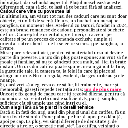
îmbrățișat, dar schimbă aspectul. Plușul maschează aceste
diferențe și, cum să zic, te lasă să te bucuri fără să analizezi.
Cadoul care vine cu povestea lui
În ultimul an, am văzut tot mai des cadouri care nu sunt doar
obiecte, ci un fel de scenă. Un urs, un buchet, un mesaj pe
panglică, un moment ales. Atelierul cu Daruri, fondat in 2024,
este un brand romanesc de cadouri personalizate si buchete
de flori. Conceptul e orientat spre tineri, cu accent pe
calitate si pe un proces de comanda exclusiv, simplu si
orientat catre client — de la selectie si mesaj pe panglica, la
livrare.
Mi se pare relevant aici, pentru că materialul ursului devine
parte din poveste. Un urs din pluș poate spune: am vrut să fie
moale și familiar, să nu te gândești prea mult, să-l iei în brațe
instant. Un urs din catifea poate spune: m-am gândit la tine,
la gusturile tale, la camera ta, la felul în care îți place să
atingi lucrurile. Nu e o regulă, evident, dar gesturile au și ele
nuanțe.
Și, dacă vrei să alegi ceva care să fie, literalmente, mare și
memorabil, găsești repede tentația asta:
urs de plus mare
.
Uneori e fix genul de cadou care îți rezolvă dilema, pentru că
nu mai stai să te întrebi dacă e suficient. E, pur și simplu,
suficient cât să umple ușa când intri cu el.
Cum alegi fără să te pierzi în detalii tehnice
Dacă ai în față doi urși, unul din pluș și unul din catifea, fă un
lucru foarte simplu. Pune palma pe burtă, apoi pe o lăbuță,
apoi pe cap. La pluș, vei simți diferențe de densitate și de
direcție a firelor, o senzație mai „vie”. La catifea, vei simți o