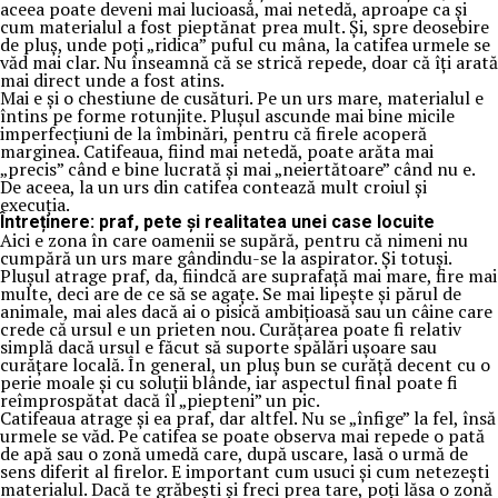
aceea poate deveni mai lucioasă, mai netedă, aproape ca și
cum materialul a fost pieptănat prea mult. Și, spre deosebire
de pluș, unde poți „ridica” puful cu mâna, la catifea urmele se
văd mai clar. Nu înseamnă că se strică repede, doar că îți arată
mai direct unde a fost atins.
Mai e și o chestiune de cusături. Pe un urs mare, materialul e
întins pe forme rotunjite. Plușul ascunde mai bine micile
imperfecțiuni de la îmbinări, pentru că firele acoperă
marginea. Catifeaua, fiind mai netedă, poate arăta mai
„precis” când e bine lucrată și mai „neiertătoare” când nu e.
De aceea, la un urs din catifea contează mult croiul și
execuția.
Întreținere: praf, pete și realitatea unei case locuite
Aici e zona în care oamenii se supără, pentru că nimeni nu
cumpără un urs mare gândindu-se la aspirator. Și totuși.
Plușul atrage praf, da, fiindcă are suprafață mai mare, fire mai
multe, deci are de ce să se agațe. Se mai lipește și părul de
animale, mai ales dacă ai o pisică ambițioasă sau un câine care
crede că ursul e un prieten nou. Curățarea poate fi relativ
simplă dacă ursul e făcut să suporte spălări ușoare sau
curățare locală. În general, un pluș bun se curăță decent cu o
perie moale și cu soluții blânde, iar aspectul final poate fi
reîmprospătat dacă îl „piepteni” un pic.
Catifeaua atrage și ea praf, dar altfel. Nu se „înfige” la fel, însă
urmele se văd. Pe catifea se poate observa mai repede o pată
de apă sau o zonă umedă care, după uscare, lasă o urmă de
sens diferit al firelor. E important cum usuci și cum netezești
materialul. Dacă te grăbești și freci prea tare, poți lăsa o zonă