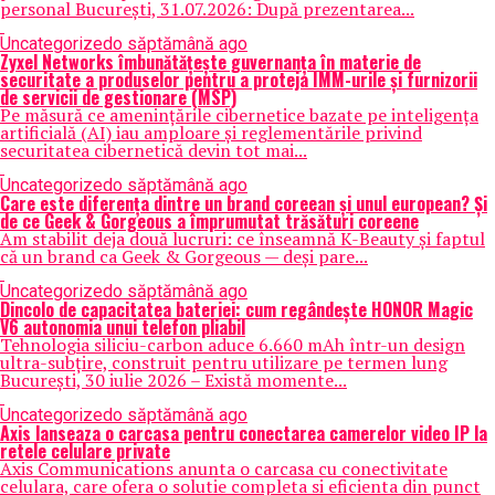
personal București, 31.07.2026: După prezentarea...
Uncategorized
o săptămână ago
Zyxel Networks îmbunătățește guvernanța în materie de
securitate a produselor pentru a proteja IMM-urile și furnizorii
de servicii de gestionare (MSP)
Pe măsură ce amenințările cibernetice bazate pe inteligența
artificială (AI) iau amploare și reglementările privind
securitatea cibernetică devin tot mai...
Uncategorized
o săptămână ago
Care este diferența dintre un brand coreean și unul european? Și
de ce Geek & Gorgeous a împrumutat trăsături coreene
Am stabilit deja două lucruri: ce înseamnă K-Beauty și faptul
că un brand ca Geek & Gorgeous — deși pare...
Uncategorized
o săptămână ago
Dincolo de capacitatea bateriei: cum regândește HONOR Magic
V6 autonomia unui telefon pliabil
Tehnologia siliciu-carbon aduce 6.660 mAh într-un design
ultra-subțire, construit pentru utilizare pe termen lung
București, 30 iulie 2026 – Există momente...
Uncategorized
o săptămână ago
Axis lanseaza o carcasa pentru conectarea camerelor video IP la
retele celulare private
Axis Communications anunta o carcasa cu conectivitate
celulara, care ofera o solutie completa si eficienta din punct