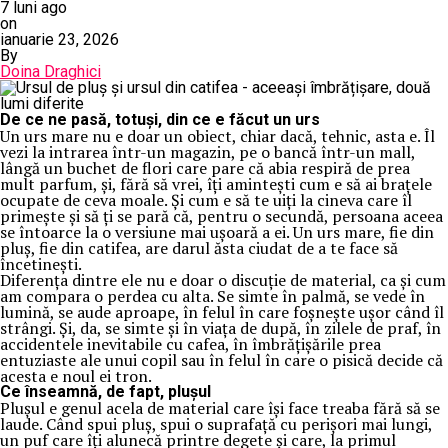
7 luni ago
on
ianuarie 23, 2026
By
Doina Draghici
De ce ne pasă, totuși, din ce e făcut un urs
Un urs mare nu e doar un obiect, chiar dacă, tehnic, asta e. Îl
vezi la intrarea într-un magazin, pe o bancă într-un mall,
lângă un buchet de flori care pare că abia respiră de prea
mult parfum, și, fără să vrei, îți amintești cum e să ai brațele
ocupate de ceva moale. Și cum e să te uiți la cineva care îl
primește și să ți se pară că, pentru o secundă, persoana aceea
se întoarce la o versiune mai ușoară a ei. Un urs mare, fie din
pluș, fie din catifea, are darul ăsta ciudat de a te face să
încetinești.
Diferența dintre ele nu e doar o discuție de material, ca și cum
am compara o perdea cu alta. Se simte în palmă, se vede în
lumină, se aude aproape, în felul în care foșnește ușor când îl
strângi. Și, da, se simte și în viața de după, în zilele de praf, în
accidentele inevitabile cu cafea, în îmbrățișările prea
entuziaste ale unui copil sau în felul în care o pisică decide că
acesta e noul ei tron.
Ce înseamnă, de fapt, plușul
Plușul e genul acela de material care își face treaba fără să se
laude. Când spui pluș, spui o suprafață cu perișori mai lungi,
un puf care îți alunecă printre degete și care, la primul