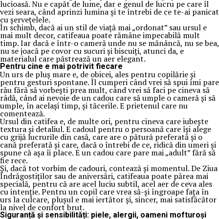
lucioasă. Nu e capăt de lume, dar e genul de lucru pe care îl
vezi seara, când aprinzi lumina și te întrebi de ce te-ai panicat
cu șervețelele.
În schimb, dacă ai un stil de viață mai „ordonat” sau ursul e
mai mult decor, catifeaua poate rămâne impecabilă mult
timp. Iar dacă e într-o cameră unde nu se mănâncă, nu se bea,
nu se joacă pe covor cu sucuri și biscuiți, atunci da, e
materialul care păstrează un aer elegant.
Pentru cine e mai potrivit fiecare
Un urs de pluș mare e, de obicei, ales pentru copilărie și
pentru gesturi spontane. Îl cumperi când vrei să spui îmi pare
rău fără să vorbești prea mult, când vrei să faci pe cineva să
râdă, când ai nevoie de un cadou care să umple o cameră și să
umple, în același timp, și tăcerile. E prietenul care nu
comentează.
Ursul din catifea e, de multe ori, pentru cineva care iubește
textura și detaliul. E cadoul pentru o persoană care își alege
cu grijă lucrurile din casă, care are o pătură preferată și o
cană preferată și care, dacă o întrebi de ce, ridică din umeri și
spune că așa îi place. E un cadou care pare mai „adult” fără să
fie rece.
Și, dacă tot vorbim de cadouri, contează și momentul. De Ziua
Îndrăgostiților sau de aniversări, catifeaua poate părea mai
specială, pentru că are acel luciu subtil, acel aer de ceva ales
cu intenție. Pentru un copil care vrea să-și îngroape fața în
urs la culcare, plușul e mai iertător și, sincer, mai satisfăcător
la nivel de confort brut.
Siguranță și sensibilități: piele, alergii, oameni mofturoși