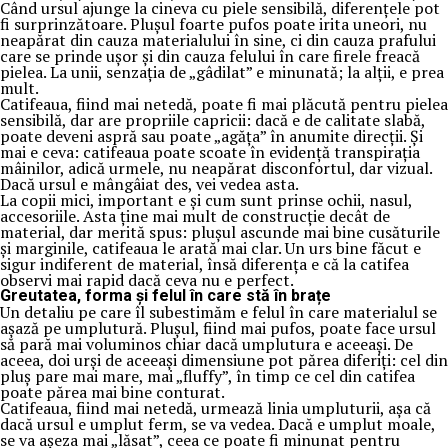
Când ursul ajunge la cineva cu piele sensibilă, diferențele pot
fi surprinzătoare. Plușul foarte pufos poate irita uneori, nu
neapărat din cauza materialului în sine, ci din cauza prafului
care se prinde ușor și din cauza felului în care firele freacă
pielea. La unii, senzația de „gâdilat” e minunată; la alții, e prea
mult.
Catifeaua, fiind mai netedă, poate fi mai plăcută pentru pielea
sensibilă, dar are propriile capricii: dacă e de calitate slabă,
poate deveni aspră sau poate „agăța” în anumite direcții. Și
mai e ceva: catifeaua poate scoate în evidență transpirația
mâinilor, adică urmele, nu neapărat disconfortul, dar vizual.
Dacă ursul e mângâiat des, vei vedea asta.
La copii mici, important e și cum sunt prinse ochii, nasul,
accesoriile. Asta ține mai mult de construcție decât de
material, dar merită spus: plușul ascunde mai bine cusăturile
și marginile, catifeaua le arată mai clar. Un urs bine făcut e
sigur indiferent de material, însă diferența e că la catifea
observi mai rapid dacă ceva nu e perfect.
Greutatea, forma și felul în care stă în brațe
Un detaliu pe care îl subestimăm e felul în care materialul se
așază pe umplutură. Plușul, fiind mai pufos, poate face ursul
să pară mai voluminos chiar dacă umplutura e aceeași. De
aceea, doi urși de aceeași dimensiune pot părea diferiți: cel din
pluș pare mai mare, mai „fluffy”, în timp ce cel din catifea
poate părea mai bine conturat.
Catifeaua, fiind mai netedă, urmează linia umpluturii, așa că
dacă ursul e umplut ferm, se va vedea. Dacă e umplut moale,
se va așeza mai „lăsat”, ceea ce poate fi minunat pentru