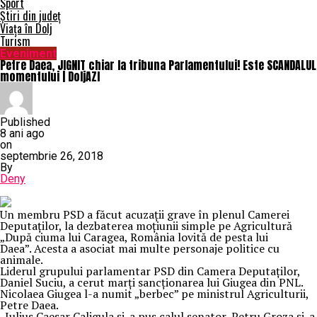
Sport
Știri din județ
Viața în Dolj
Turism
Eveniment
Petre Daea, JIGNIT chiar la tribuna Parlamentului! Este SCANDALUL
momentului | DoljAZI
Published
8 ani ago
on
septembrie 26, 2018
By
Deny
Un membru PSD a făcut acuzaţii grave în plenul Camerei
Deputaţilor, la dezbaterea moţiunii simple pe Agricultură
„După ciuma lui Caragea, România lovită de pesta lui
Daea”. Acesta a asociat mai multe personaje politice cu
animale.
Liderul grupului parlamentar PSD din Camera Deputaţilor,
Daniel Suciu, a cerut marţi sancţionarea lui Giugea din PNL.
Nicolaea Giugea l-a numit „berbec” pe ministrul Agriculturii,
Petre Daea.
„Iulius Caesar Caligula şi-a pus calul senator, Petru Groza şi-a