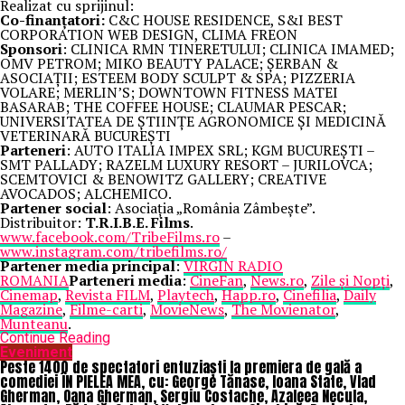
Realizat cu sprijinul:
Co-finanțatori:
C&C HOUSE RESIDENCE, S&I BEST
CORPORATION WEB DESIGN, CLIMA FREON
Sponsori
: CLINICA RMN TINERETULUI; CLINICA IMAMED;
OMV PETROM; MIKO BEAUTY PALACE; ȘERBAN &
ASOCIAȚII; ESTEEM BODY SCULPT & SPA; PIZZERIA
VOLARE; MERLIN’S; DOWNTOWN FITNESS MATEI
BASARAB; THE COFFEE HOUSE; CLAUMAR PESCAR;
UNIVERSITATEA DE ȘTIINȚE AGRONOMICE ȘI MEDICINĂ
VETERINARĂ BUCUREȘTI
Parteneri
: AUTO ITALIA IMPEX SRL; KGM BUCUREȘTI –
SMT PALLADY; RAZELM LUXURY RESORT – JURILOVCA;
SCEMTOVICI & BENOWITZ GALLERY; CREATIVE
AVOCADOS; ALCHEMICO.
Partener social
: Asociația „România Zâmbește”.
Distribuitor:
T.R.I.B.E. Films
.
www.facebook.com/TribeFilms.ro
–
www.instagram.com/tribefilms.ro/
Partener media principal
:
VIRGIN RADIO
ROMANIA
Parteneri media
:
CineFan
,
News.ro
,
Zile și Nopți
,
Cinemap
,
Revista FILM
,
Playtech
,
Happ.ro
,
Cinefilia
,
Daily
Magazine
,
Filme-carti
,
MovieNews
,
The Movienator
,
Munteanu
.
Continue Reading
Eveniment
Peste 1400 de spectatori entuziaști la premiera de gală a
comediei ÎN PIELEA MEA, cu: George Tănase, Ioana State, Vlad
Gherman, Oana Gherman, Sergiu Costache, Azaleea Necula,