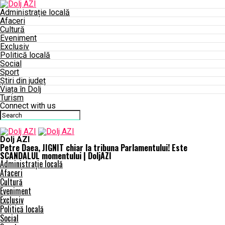
Administrație locală
Afaceri
Cultură
Eveniment
Exclusiv
Politică locală
Social
Sport
Știri din județ
Viața în Dolj
Turism
Connect with us
Dolj AZI
Petre Daea, JIGNIT chiar la tribuna Parlamentului! Este
SCANDALUL momentului | DoljAZI
Administrație locală
Afaceri
Cultură
Eveniment
Exclusiv
Politică locală
Social