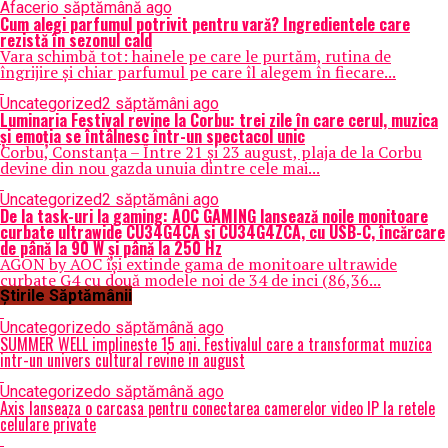
Afaceri
o săptămână ago
Cum alegi parfumul potrivit pentru vară? Ingredientele care
rezistă în sezonul cald
Vara schimbă tot: hainele pe care le purtăm, rutina de
îngrijire și chiar parfumul pe care îl alegem în fiecare...
Uncategorized
2 săptămâni ago
Luminaria Festival revine la Corbu: trei zile în care cerul, muzica
și emoția se întâlnesc într-un spectacol unic
Corbu, Constanța – Între 21 și 23 august, plaja de la Corbu
devine din nou gazda unuia dintre cele mai...
Uncategorized
2 săptămâni ago
De la task-uri la gaming: AOC GAMING lansează noile monitoare
curbate ultrawide CU34G4CA și CU34G4ZCA, cu USB-C, încărcare
de până la 90 W și până la 250 Hz
AGON by AOC își extinde gama de monitoare ultrawide
curbate G4 cu două modele noi de 34 de inci (86,36...
Știrile Săptămânii
Uncategorized
o săptămână ago
SUMMER WELL implineste 15 ani. Festivalul care a transformat muzica
intr-un univers cultural revine in august
Uncategorized
o săptămână ago
Axis lanseaza o carcasa pentru conectarea camerelor video IP la retele
celulare private