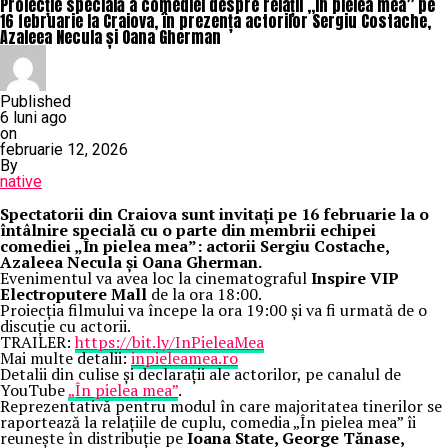
Proiecție specială a comediei despre relații „În pielea mea” pe
16 februarie la Craiova, în prezența actorilor Sergiu Costache,
Azaleea Necula și Oana Gherman
Published
6 luni ago
on
februarie 12, 2026
By
native
Spectatorii din Craiova sunt invitați pe 16 februarie la o
întâlnire specială cu o parte din membrii echipei
comediei „În pielea mea”: actorii Sergiu Costache,
Azaleea Necula și Oana Gherman.
Evenimentul va avea loc la cinematograful
Inspire VIP
Electroputere Mall
de la ora 18:00.
Proiecția filmului va începe la ora 19:00 și va fi urmată de o
discuție cu actorii.
TRAILER:
https://bit.ly/InPieleaMea
Mai multe detalii:
inpieleamea.ro
Detalii din culise și declarații ale actorilor, pe canalul de
YouTube
„În pielea mea”
.
Reprezentativă pentru modul în care majoritatea tinerilor se
raportează la relațiile de cuplu, comedia „În pielea mea” îi
reunește în distribuție pe
Ioana State, George Tănase,