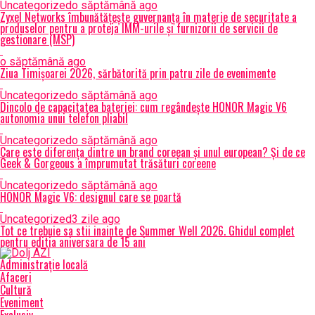
Uncategorized
o săptămână ago
Zyxel Networks îmbunătățește guvernanța în materie de securitate a
produselor pentru a proteja IMM-urile și furnizorii de servicii de
gestionare (MSP)
o săptămână ago
Ziua Timișoarei 2026, sărbătorită prin patru zile de evenimente
Uncategorized
o săptămână ago
Dincolo de capacitatea bateriei: cum regândește HONOR Magic V6
autonomia unui telefon pliabil
Uncategorized
o săptămână ago
Care este diferența dintre un brand coreean și unul european? Și de ce
Geek & Gorgeous a împrumutat trăsături coreene
Uncategorized
o săptămână ago
HONOR Magic V6: designul care se poartă
Uncategorized
3 zile ago
Tot ce trebuie sa stii inainte de Summer Well 2026. Ghidul complet
pentru editia aniversara de 15 ani
Administrație locală
Afaceri
Cultură
Eveniment