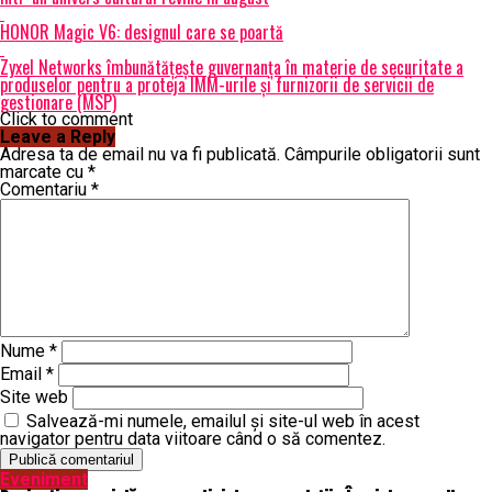
HONOR Magic V6: designul care se poartă
Zyxel Networks îmbunătățește guvernanța în materie de securitate a
produselor pentru a proteja IMM-urile și furnizorii de servicii de
gestionare (MSP)
Click to comment
Leave a Reply
Adresa ta de email nu va fi publicată.
Câmpurile obligatorii sunt
marcate cu
*
Comentariu
*
Nume
*
Email
*
Site web
Salvează-mi numele, emailul și site-ul web în acest
navigator pentru data viitoare când o să comentez.
Eveniment