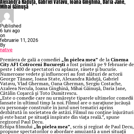
Alexandra Răduță, Gabriel Vatavu, Ioana Ginghină, Daria Jane,
Mihai Găinușă
Published
6 luni ago
on
februarie 11, 2026
By
native
Premiera de gală a comediei
„În pielea mea”
de la
Cinema
City AFI Cotroceni București
a fost primită pe 9 februarie de
peste 1400 de spectatori cu aplauze, râsete și bucurie.
Numeroase vedete și influenceri au fost alături de actorii
George Tănase, Ioana State, Alexandra Răduță, Gabriel
Vatavu, Vlad Gherman, Oana Gherman, Sergiu Costache,
Azaleea Necula, Ioana Ginghină, Mihai Găinușă, Daria Jane,
Cătălin Coșarcă și Toto Dumitrescu.
„Este o comedie care nu urmărește tiparele ultimelor comedii
lansate în ultimul timp la noi. Filmul are o narațiune jucăușă
cu personaje construite în jurul unei tematici aprins
dezbătută în societatea de astăzi. Filmul nu conține înjurături
și este bazat pe situații inspirate din viața reală.”, spune
regizorul Paul Decu.
Echipa filmului
„În pielea mea”
, scris și regizat de Paul Decu,
propune spectatorilor o abordare amuzantă a unei situații