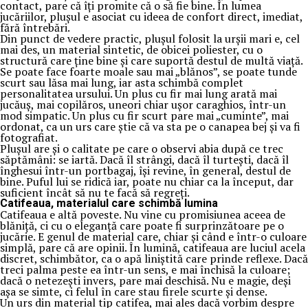
contact, pare că îți promite că o să fie bine. În lumea
jucăriilor, plușul e asociat cu ideea de confort direct, imediat,
fără întrebări.
Din punct de vedere practic, plușul folosit la urșii mari e, cel
mai des, un material sintetic, de obicei poliester, cu o
structură care ține bine și care suportă destul de multă viață.
Se poate face foarte moale sau mai „blănos”, se poate tunde
scurt sau lăsa mai lung, iar asta schimbă complet
personalitatea ursului. Un plus cu fir mai lung arată mai
jucăuș, mai copilăros, uneori chiar ușor caraghios, într-un
mod simpatic. Un plus cu fir scurt pare mai „cuminte”, mai
ordonat, ca un urs care știe că va sta pe o canapea bej și va fi
fotografiat.
Plușul are și o calitate pe care o observi abia după ce trec
săptămâni: se iartă. Dacă îl strângi, dacă îl turtești, dacă îl
înghesui într-un portbagaj, își revine, în general, destul de
bine. Puful lui se ridică iar, poate nu chiar ca la început, dar
suficient încât să nu te facă să regreți.
Catifeaua, materialul care schimbă lumina
Catifeaua e altă poveste. Nu vine cu promisiunea aceea de
blăniță, ci cu o eleganță care poate fi surprinzătoare pe o
jucărie. E genul de material care, chiar și când e într-o culoare
simplă, pare că are opinii. În lumină, catifeaua are luciul acela
discret, schimbător, ca o apă liniștită care prinde reflexe. Dacă
treci palma peste ea într-un sens, e mai închisă la culoare;
dacă o netezești invers, pare mai deschisă. Nu e magie, deși
așa se simte, ci felul în care stau firele scurte și dense.
Un urs din material tip catifea, mai ales dacă vorbim despre