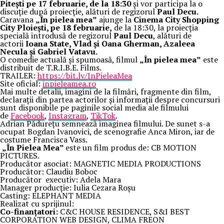
Pitești pe 17 februarie, de la 18:30
și vor participa la o
discuție după proiecție, alături de regizorul
Paul Decu.
Caravana
„În pielea mea”
ajunge la
Cinema City Shopping
City Ploiești, pe 18 februarie,
de la 18:30, la proiecția
specială introdusă de regizorul
Paul Decu
, alături de
actorii
Ioana State, Vlad și Oana Gherman, Azaleea
Necula și Gabriel Vatavu.
O comedie actuală și spumoasă, filmul
„În pielea mea”
este
distribuit de T.R.I.B.E. Films.
TRAILER:
https://bit.ly/InPieleaMea
Site oficial:
inpieleamea.ro
Mai multe detalii, imagini de la filmări, fragmente din film,
declarații din partea actorilor și informații despre concursuri
sunt disponibile pe paginile social media ale filmului
de
Facebook
,
Instagram
,
TikTok
.
Adrian Pădurețu semnează imaginea filmului. De sunet s-a
ocupat Bogdan Ivanovici, de scenografie Anca Miron, iar de
costume Francisca Vass.
„În Pielea Mea”
este un film produs de: CB MOTION
PICTURES.
Producător asociat: MAGNETIC MEDIA PRODUCTIONS
Producător: Claudiu Boboc
Producător executiv: Adela Mara
Manager producție: Iulia Cezara Roșu
Casting: ELEPHANT MEDIA
Realizat cu sprijinul:
Co-finanțatori:
C&C HOUSE RESIDENCE, S&I BEST
CORPORATION WEB DESIGN, CLIMA FREON