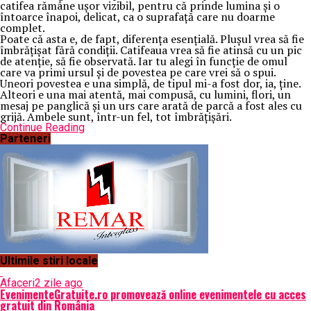
catifea rămâne ușor vizibil, pentru că prinde lumina și o
întoarce înapoi, delicat, ca o suprafață care nu doarme
complet.
Poate că asta e, de fapt, diferența esențială. Plușul vrea să fie
îmbrățișat fără condiții. Catifeaua vrea să fie atinsă cu un pic
de atenție, să fie observată. Iar tu alegi în funcție de omul
care va primi ursul și de povestea pe care vrei să o spui.
Uneori povestea e una simplă, de tipul mi-a fost dor, ia, ține.
Alteori e una mai atentă, mai compusă, cu lumini, flori, un
mesaj pe panglică și un urs care arată de parcă a fost ales cu
grijă. Ambele sunt, într-un fel, tot îmbrățișări.
Continue Reading
Parteneri
Ultimile stiri locale
Afaceri
2 zile ago
EvenimenteGratuite.ro promovează online evenimentele cu acces
gratuit din România