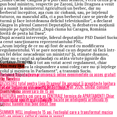
pus boul ministru, respectiv pe Zaroni, Liviu Dragnea a venit
şi a numit la ministerul Agriculturii un berbec, dar nu
berbecul începător, aşa cum zic ciobanii, sau, pe înţelesul
tuturor, nu masculul alfa, ci a pus berbecul care se pierde de
turmă şi face întotdeauna deliciul televiziunilor”, a declarat
Giugea în plenul Camerei Deputaţilor, la dezbaterea moţiunii
simple pe Agricultură „După ciuma lui Caragea, România
lovită de pesta lui Daea”.
După această intervenţie, liderul deputaţilor PSD Daniel Suciu
a cerut sancţionarea reprezentantului PNL.
„Acum înţeleg de ce nu aţi fost de acord cu modificarea
regulamentului. Vi se pare normal ca un deputat să facă într-
un fel deloc neacademic un ministru? Şi, stimate doamne,
chiar nu e cazul să aplaudaţi cu atâta virtute jignirile din
Continue Reading
Parlament. Şi, dacă tot am votat acest regulament, chiar
You may like
solicit tragerea la răspundere a unui coleg care nu-şi înţelege
rolul şi menirea în Parlament”, a transmis Suciu.
EvenimenteGratuite.ro promovează online evenimentele cu acces gratuit
Related Topics:
prima
din România
Up Next
DEZASTRU total pentru Liviu Dragnea! Un apropiat îi pregătește lovitura
Tot ce trebuie sa stii inainte de Summer Well 2026. Ghidul complet
fatală! Jocuri periculoase (SURSE) | DoljAZI
pentru editia aniversara de 15 ani
Don't Miss
LOVITURĂ pentru cei care au CENTRALE termice de APARTAMENT! Chiar
Mașinile de spălat și uscătoarele bazate pe inteligență artificială îți
acum, când vine frigul! | DoljAZI
cunosc hainele mai bine decât tine
SUMMER WELL implineste 15 ani. Festivalul care a transformat muzica
intr-un univers cultural revine in august