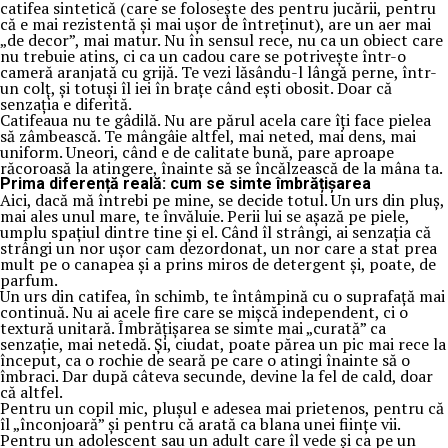
catifea sintetică (care se folosește des pentru jucării, pentru
că e mai rezistentă și mai ușor de întreținut), are un aer mai
„de decor”, mai matur. Nu în sensul rece, nu ca un obiect care
nu trebuie atins, ci ca un cadou care se potrivește într-o
cameră aranjată cu grijă. Te vezi lăsându-l lângă perne, într-
un colț, și totuși îl iei în brațe când ești obosit. Doar că
senzația e diferită.
Catifeaua nu te gâdilă. Nu are părul acela care îți face pielea
să zâmbească. Te mângâie altfel, mai neted, mai dens, mai
uniform. Uneori, când e de calitate bună, pare aproape
răcoroasă la atingere, înainte să se încălzească de la mâna ta.
Prima diferență reală: cum se simte îmbrățișarea
Aici, dacă mă întrebi pe mine, se decide totul. Un urs din pluș,
mai ales unul mare, te învăluie. Perii lui se așază pe piele,
umplu spațiul dintre tine și el. Când îl strângi, ai senzația că
strângi un nor ușor cam dezordonat, un nor care a stat prea
mult pe o canapea și a prins miros de detergent și, poate, de
parfum.
Un urs din catifea, în schimb, te întâmpină cu o suprafață mai
continuă. Nu ai acele fire care se mișcă independent, ci o
textură unitară. Îmbrățișarea se simte mai „curată” ca
senzație, mai netedă. Și, ciudat, poate părea un pic mai rece la
început, ca o rochie de seară pe care o atingi înainte să o
îmbraci. Dar după câteva secunde, devine la fel de cald, doar
că altfel.
Pentru un copil mic, plușul e adesea mai prietenos, pentru că
îl „înconjoară” și pentru că arată ca blana unei ființe vii.
Pentru un adolescent sau un adult care îl vede și ca pe un