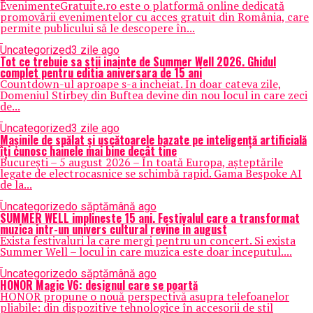
EvenimenteGratuite.ro este o platformă online dedicată
promovării evenimentelor cu acces gratuit din România, care
permite publicului să le descopere în...
Uncategorized
3 zile ago
Tot ce trebuie sa stii inainte de Summer Well 2026. Ghidul
complet pentru editia aniversara de 15 ani
Countdown-ul aproape s-a incheiat. In doar cateva zile,
Domeniul Stirbey din Buftea devine din nou locul in care zeci
de...
Uncategorized
3 zile ago
Mașinile de spălat și uscătoarele bazate pe inteligență artificială
îți cunosc hainele mai bine decât tine
București – 5 august 2026 – În toată Europa, așteptările
legate de electrocasnice se schimbă rapid. Gama Bespoke AI
de la...
Uncategorized
o săptămână ago
SUMMER WELL implineste 15 ani. Festivalul care a transformat
muzica intr-un univers cultural revine in august
Exista festivaluri la care mergi pentru un concert. Si exista
Summer Well – locul in care muzica este doar inceputul....
Uncategorized
o săptămână ago
HONOR Magic V6: designul care se poartă
HONOR propune o nouă perspectivă asupra telefoanelor
pliabile: din dispozitive tehnologice în accesorii de stil