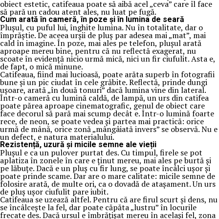
obiect estetic, catifeaua poate să aibă acel „ceva” care îl face
să pară un cadou atent ales, nu luat pe fugă.
Cum arată în cameră, în poze și în lumina de seară
Plușul, cu puful lui, înghite lumina. Nu în totalitate, dar o
împrăștie. De aceea urșii de pluș par adesea mai „mat”, mai
cald în imagine. În poze, mai ales pe telefon, plușul arată
aproape mereu bine, pentru că nu reflectă exagerat, nu
scoate în evidență nicio urmă mică, nici un fir ciufulit. Asta e,
de fapt, o mică minune.
Catifeaua, fiind mai lucioasă, poate arăta superb în fotografii
bune și un pic ciudat în cele grăbite. Reflectă, prinde dungi
ușoare, arată „în două tonuri” dacă lumina vine din lateral.
Într-o cameră cu lumină caldă, de lampă, un urs din catifea
poate părea aproape cinematografic, genul de obiect care
face decorul să pară mai scump decât e. Într-o lumină foarte
rece, de neon, se poate vedea și partea mai practică: orice
urmă de mână, orice zonă „mângâiată invers” se observă. Nu e
un defect, e natura materialului.
Rezistență, uzură și micile semne ale vieții
Plușul e ca un pulover purtat des. Cu timpul, firele se pot
aplatiza în zonele în care e ținut mereu, mai ales pe burtă și
pe lăbuțe. Dacă e un pluș cu fir lung, se poate încâlci ușor și
poate prinde scame. Dar are o mare calitate: micile semne de
folosire arată, de multe ori, ca o dovadă de atașament. Un urs
de pluș ușor ciufulit pare iubit.
Catifeaua se uzează altfel. Pentru că are firul scurt și dens, nu
se încâlcește la fel, dar poate căpăta „lustru” în locurile
frecate des. Dacă ursul e îmbrățișat mereu în același fel, zona