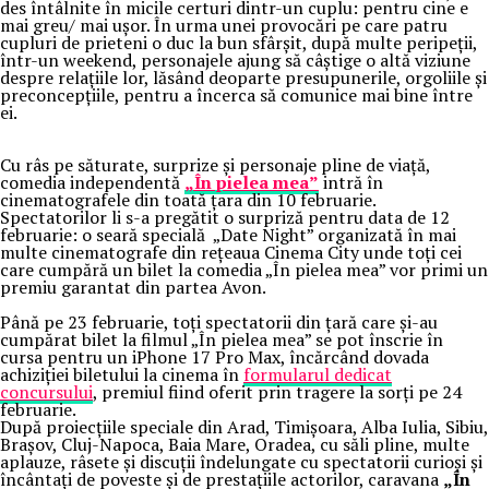
des întâlnite în micile certuri dintr-un cuplu: pentru cine e
mai greu/ mai ușor. În urma unei provocări pe care patru
cupluri de prieteni o duc la bun sfârșit, după multe peripeții,
într-un weekend, personajele ajung să câștige o altă viziune
despre relațiile lor, lăsând deoparte presupunerile, orgoliile și
preconcepțiile, pentru a încerca să comunice mai bine între
ei.
Cu râs pe săturate, surprize și personaje pline de viață,
comedia independentă
„În pielea mea”
intră în
cinematografele din toată țara din 10 februarie.
Spectatorilor li s-a pregătit o surpriză pentru data de 12
februarie: o seară specială „Date Night” organizată în mai
multe cinematografe din rețeaua Cinema City unde toți cei
care cumpără un bilet la comedia „În pielea mea” vor primi un
premiu garantat din partea Avon.
Până pe 23 februarie, toți spectatorii din țară care și-au
cumpărat bilet la filmul „În pielea mea” se pot înscrie în
cursa pentru un iPhone 17 Pro Max, încărcând dovada
achiziției biletului la cinema în
formularul dedicat
concursului
, premiul fiind oferit prin tragere la sorți pe 24
februarie.
După proiecțiile speciale din Arad, Timișoara, Alba Iulia, Sibiu,
Brașov, Cluj-Napoca, Baia Mare, Oradea, cu săli pline, multe
aplauze, râsete și discuții îndelungate cu spectatorii curioși și
încântați de poveste și de prestațiile actorilor, caravana
„În