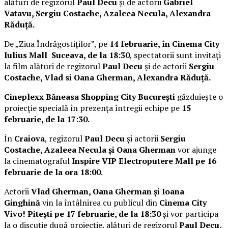
alături de regizorul
Paul Decu
și de actorii
Gabriel
Vatavu, Sergiu Costache, Azaleea Necula, Alexandra
Răduță.
De „Ziua Îndrăgostiților”, pe
14 februarie, în Cinema City
Iulius Mall Suceava, de la 18:30
, spectatorii sunt invitați
la film alături de regizorul
Paul Decu
și de actorii
Sergiu
Costache, Vlad si Oana Gherman, Alexandra Răduță.
Cineplexx Băneasa Shopping City București
găzduiește o
proiecție specială în prezența întregii echipe pe
15
februarie, de la 17:30.
În
Craiova
, regizorul
Paul Decu
și actorii
Sergiu
Costache, Azaleea Necula și Oana Gherman
vor ajunge
la cinematograful
Inspire VIP Electroputere Mall pe 16
februarie de la ora 18:00
.
Actorii
Vlad Gherman, Oana Gherman și Ioana
Ginghină
vin la întâlnirea cu publicul din
Cinema City
Vivo! Pitești pe 17 februarie, de la 18:30
și vor participa
la o discuție după proiecție, alături de regizorul
Paul Decu.