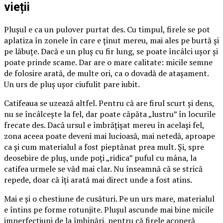
vieții
Plușul e ca un pulover purtat des. Cu timpul, firele se pot
aplatiza în zonele în care e ținut mereu, mai ales pe burtă și
pe lăbuțe. Dacă e un pluș cu fir lung, se poate încâlci ușor și
poate prinde scame. Dar are o mare calitate: micile semne
de folosire arată, de multe ori, ca o dovadă de atașament.
Un urs de pluș ușor ciufulit pare iubit.
Catifeaua se uzează altfel. Pentru că are firul scurt și dens,
nu se încâlcește la fel, dar poate căpăta „lustru” în locurile
frecate des. Dacă ursul e îmbrățișat mereu în același fel,
zona aceea poate deveni mai lucioasă, mai netedă, aproape
ca și cum materialul a fost pieptănat prea mult. Și, spre
deosebire de pluș, unde poți „ridica” puful cu mâna, la
catifea urmele se văd mai clar. Nu înseamnă că se strică
repede, doar că îți arată mai direct unde a fost atins.
Mai e și o chestiune de cusături. Pe un urs mare, materialul
e întins pe forme rotunjite. Plușul ascunde mai bine micile
imperfecțiuni de la îmbinări, pentru că firele acoperă