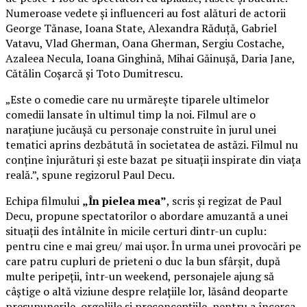
Numeroase vedete și influenceri au fost alături de actorii
George Tănase, Ioana State, Alexandra Răduță, Gabriel
Vatavu, Vlad Gherman, Oana Gherman, Sergiu Costache,
Azaleea Necula, Ioana Ginghină, Mihai Găinușă, Daria Jane,
Cătălin Coșarcă și Toto Dumitrescu.
„Este o comedie care nu urmărește tiparele ultimelor
comedii lansate în ultimul timp la noi. Filmul are o
narațiune jucăușă cu personaje construite în jurul unei
tematici aprins dezbătută în societatea de astăzi. Filmul nu
conține înjurături și este bazat pe situații inspirate din viața
reală.”, spune regizorul Paul Decu.
Echipa filmului
„În pielea mea”
, scris și regizat de Paul
Decu, propune spectatorilor o abordare amuzantă a unei
situații des întâlnite în micile certuri dintr-un cuplu:
pentru cine e mai greu/ mai ușor. În urma unei provocări pe
care patru cupluri de prieteni o duc la bun sfârșit, după
multe peripeții, într-un weekend, personajele ajung să
câștige o altă viziune despre relațiile lor, lăsând deoparte
presupunerile, orgoliile și preconcepțiile, pentru a încerca