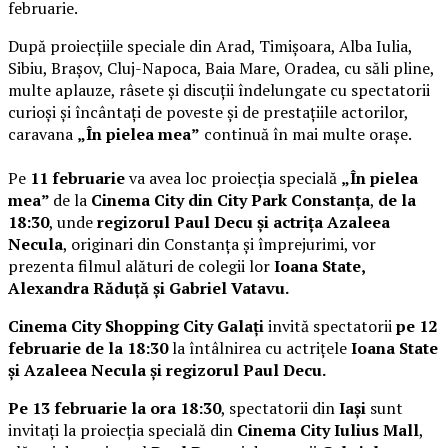
februarie.
După proiecțiile speciale din Arad, Timișoara, Alba Iulia,
Sibiu, Brașov, Cluj-Napoca, Baia Mare, Oradea, cu săli pline,
multe aplauze, râsete și discuții îndelungate cu spectatorii
curioși și încântați de poveste și de prestațiile actorilor,
caravana
„În pielea mea”
continuă în mai multe orașe.
Pe
11 februarie
va avea loc proiecția specială
„În pielea
mea”
de la
Cinema City din City Park Constanța
,
de la
18:30
, unde
regizorul Paul Decu și actrița Azaleea
Necula
, originari din Constanța și împrejurimi, vor
prezenta filmul alături de colegii lor
Ioana State,
Alexandra Răduță și Gabriel Vatavu.
Cinema City Shopping City Galați
invită spectatorii
pe 12
februarie de la 18:30
la întâlnirea cu actrițele
Ioana State
și Azaleea Necula și regizorul Paul Decu.
Pe 13 februarie la ora 18:30
, spectatorii din
Iași
sunt
invitați la proiecția specială din
Cinema City Iulius Mall
,