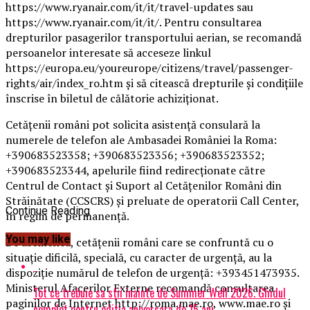
https://www.ryanair.com/it/it/travel-updates sau
https://www.ryanair.com/it/it/. Pentru consultarea
drepturilor pasagerilor transportului aerian, se recomandă
persoanelor interesate să acceseze linkul
https://europa.eu/youreurope/citizens/travel/passenger-
rights/air/index_ro.htm şi să citească drepturile şi condiţiile
înscrise în biletul de călătorie achiziţionat.
Cetăţenii români pot solicita asistenţă consulară la
numerele de telefon ale Ambasadei României la Roma:
+390683523358; +390683523356; +390683523352;
+390683523344, apelurile fiind redirecţionate către
Centrul de Contact şi Suport al Cetăţenilor Români din
Străinătate (CCSCRS) şi preluate de operatorii Call Center,
Continue Reading
în regim de permanenţă.
You may like
De asemenea, cetăţenii români care se confruntă cu o
situaţie dificilă, specială, cu caracter de urgenţă, au la
dispoziţie numărul de telefon de urgenţă: +393451473935.
Ministerul Afacerilor Externe recomandă consultarea
Tot ce trebuie sa stii inainte de Summer Well 2026. Ghidul
paginilor de Internet http://roma.mae.ro, www.mae.ro şi
complet pentru editia aniversara de 15 ani