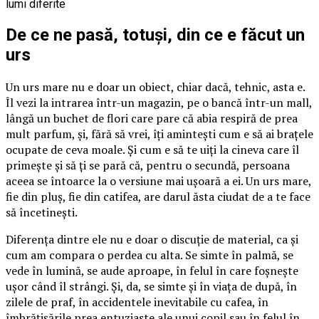
De ce ne pasă, totuși, din ce e făcut un
urs
Un urs mare nu e doar un obiect, chiar dacă, tehnic, asta e.
Îl vezi la intrarea într-un magazin, pe o bancă într-un mall,
lângă un buchet de flori care pare că abia respiră de prea
mult parfum, și, fără să vrei, îți amintești cum e să ai brațele
ocupate de ceva moale. Și cum e să te uiți la cineva care îl
primește și să ți se pară că, pentru o secundă, persoana
aceea se întoarce la o versiune mai ușoară a ei. Un urs mare,
fie din pluș, fie din catifea, are darul ăsta ciudat de a te face
să încetinești.
Diferența dintre ele nu e doar o discuție de material, ca și
cum am compara o perdea cu alta. Se simte în palmă, se
vede în lumină, se aude aproape, în felul în care foșnește
ușor când îl strângi. Și, da, se simte și în viața de după, în
zilele de praf, în accidentele inevitabile cu cafea, în
îmbrățișările prea entuziaste ale unui copil sau în felul în