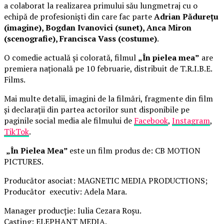
a colaborat la realizarea primului său lungmetraj cu o
echipă de profesioniști din care fac parte
Adrian Pădurețu
(imagine), Bogdan Ivanovici (sunet), Anca Miron
(scenografie), Francisca Vass (costume)
.
O comedie actuală și colorată, filmul
„În pielea mea”
are
premiera națională pe 10 februarie, distribuit de T.R.I.B.E.
Films.
Mai multe detalii, imagini de la filmări, fragmente din film
și declarații din partea actorilor sunt disponibile pe
paginile social media ale filmului de
Facebook
,
Instagram
,
TikTok
.
„În Pielea Mea”
este un film produs de: CB MOTION
PICTURES.
Producător asociat: MAGNETIC MEDIA PRODUCTIONS;
Producător executiv: Adela Mara.
Manager producție: Iulia Cezara Roșu.
Casting: ELEPHANT MEDIA.