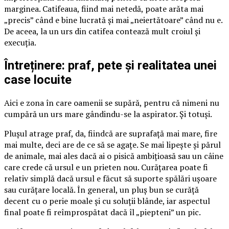
marginea. Catifeaua, fiind mai netedă, poate arăta mai
„precis” când e bine lucrată și mai „neiertătoare” când nu e.
De aceea, la un urs din catifea contează mult croiul și
execuția.
Întreținere: praf, pete și realitatea unei
case locuite
Aici e zona în care oamenii se supără, pentru că nimeni nu
cumpără un urs mare gândindu-se la aspirator. Și totuși.
Plușul atrage praf, da, fiindcă are suprafață mai mare, fire
mai multe, deci are de ce să se agațe. Se mai lipește și părul
de animale, mai ales dacă ai o pisică ambițioasă sau un câine
care crede că ursul e un prieten nou. Curățarea poate fi
relativ simplă dacă ursul e făcut să suporte spălări ușoare
sau curățare locală. În general, un pluș bun se curăță
decent cu o perie moale și cu soluții blânde, iar aspectul
final poate fi reîmprospătat dacă îl „piepteni” un pic.