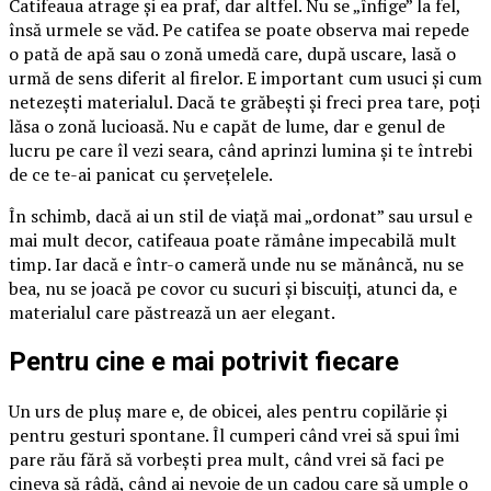
Catifeaua atrage și ea praf, dar altfel. Nu se „înfige” la fel,
însă urmele se văd. Pe catifea se poate observa mai repede
o pată de apă sau o zonă umedă care, după uscare, lasă o
urmă de sens diferit al firelor. E important cum usuci și cum
netezești materialul. Dacă te grăbești și freci prea tare, poți
lăsa o zonă lucioasă. Nu e capăt de lume, dar e genul de
lucru pe care îl vezi seara, când aprinzi lumina și te întrebi
de ce te-ai panicat cu șervețelele.
În schimb, dacă ai un stil de viață mai „ordonat” sau ursul e
mai mult decor, catifeaua poate rămâne impecabilă mult
timp. Iar dacă e într-o cameră unde nu se mănâncă, nu se
bea, nu se joacă pe covor cu sucuri și biscuiți, atunci da, e
materialul care păstrează un aer elegant.
Pentru cine e mai potrivit fiecare
Un urs de pluș mare e, de obicei, ales pentru copilărie și
pentru gesturi spontane. Îl cumperi când vrei să spui îmi
pare rău fără să vorbești prea mult, când vrei să faci pe
cineva să râdă, când ai nevoie de un cadou care să umple o