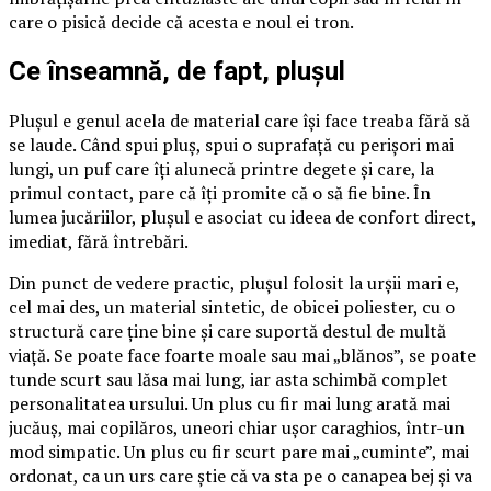
care o pisică decide că acesta e noul ei tron.
Ce înseamnă, de fapt, plușul
Plușul e genul acela de material care își face treaba fără să
se laude. Când spui pluș, spui o suprafață cu perișori mai
lungi, un puf care îți alunecă printre degete și care, la
primul contact, pare că îți promite că o să fie bine. În
lumea jucăriilor, plușul e asociat cu ideea de confort direct,
imediat, fără întrebări.
Din punct de vedere practic, plușul folosit la urșii mari e,
cel mai des, un material sintetic, de obicei poliester, cu o
structură care ține bine și care suportă destul de multă
viață. Se poate face foarte moale sau mai „blănos”, se poate
tunde scurt sau lăsa mai lung, iar asta schimbă complet
personalitatea ursului. Un plus cu fir mai lung arată mai
jucăuș, mai copilăros, uneori chiar ușor caraghios, într-un
mod simpatic. Un plus cu fir scurt pare mai „cuminte”, mai
ordonat, ca un urs care știe că va sta pe o canapea bej și va