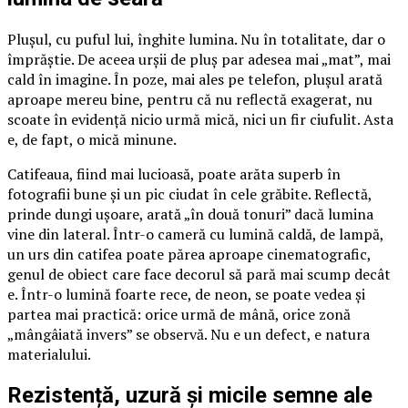
Plușul, cu puful lui, înghite lumina. Nu în totalitate, dar o
împrăștie. De aceea urșii de pluș par adesea mai „mat”, mai
cald în imagine. În poze, mai ales pe telefon, plușul arată
aproape mereu bine, pentru că nu reflectă exagerat, nu
scoate în evidență nicio urmă mică, nici un fir ciufulit. Asta
e, de fapt, o mică minune.
Catifeaua, fiind mai lucioasă, poate arăta superb în
fotografii bune și un pic ciudat în cele grăbite. Reflectă,
prinde dungi ușoare, arată „în două tonuri” dacă lumina
vine din lateral. Într-o cameră cu lumină caldă, de lampă,
un urs din catifea poate părea aproape cinematografic,
genul de obiect care face decorul să pară mai scump decât
e. Într-o lumină foarte rece, de neon, se poate vedea și
partea mai practică: orice urmă de mână, orice zonă
„mângâiată invers” se observă. Nu e un defect, e natura
materialului.
Rezistență, uzură și micile semne ale