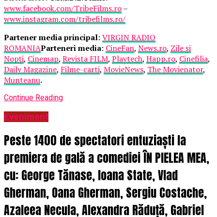
www.facebook.com/TribeFilms.ro
–
www.instagram.com/tribefilms.ro/
Partener media principal
:
VIRGIN RADIO
ROMANIA
Parteneri media
:
CineFan
,
News.ro
,
Zile și
Nopți
,
Cinemap
,
Revista FILM
,
Playtech
,
Happ.ro
,
Cinefilia
,
Daily Magazine
,
Filme-carti
,
MovieNews
,
The Movienator
,
Munteanu
.
Continue Reading
Eveniment
Peste 1400 de spectatori entuziaști la
premiera de gală a comediei ÎN PIELEA MEA,
cu: George Tănase, Ioana State, Vlad
Gherman, Oana Gherman, Sergiu Costache,
Azaleea Necula, Alexandra Răduță, Gabriel