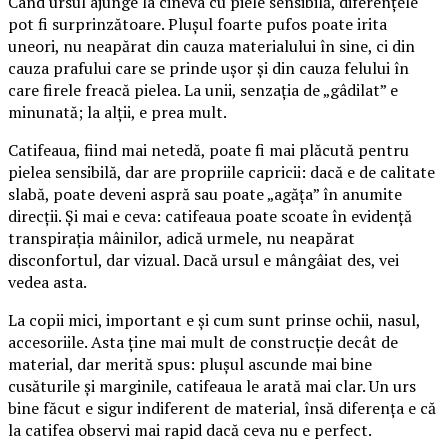
Când ursul ajunge la cineva cu piele sensibilă, diferențele
pot fi surprinzătoare. Plușul foarte pufos poate irita
uneori, nu neapărat din cauza materialului în sine, ci din
cauza prafului care se prinde ușor și din cauza felului în
care firele freacă pielea. La unii, senzația de „gâdilat” e
minunată; la alții, e prea mult.
Catifeaua, fiind mai netedă, poate fi mai plăcută pentru
pielea sensibilă, dar are propriile capricii: dacă e de calitate
slabă, poate deveni aspră sau poate „agăța” în anumite
direcții. Și mai e ceva: catifeaua poate scoate în evidență
transpirația mâinilor, adică urmele, nu neapărat
disconfortul, dar vizual. Dacă ursul e mângâiat des, vei
vedea asta.
La copii mici, important e și cum sunt prinse ochii, nasul,
accesoriile. Asta ține mai mult de construcție decât de
material, dar merită spus: plușul ascunde mai bine
cusăturile și marginile, catifeaua le arată mai clar. Un urs
bine făcut e sigur indiferent de material, însă diferența e că
la catifea observi mai rapid dacă ceva nu e perfect.