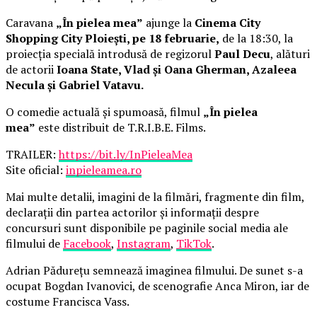
Caravana
„În pielea mea”
ajunge la
Cinema City
Shopping City Ploiești, pe 18 februarie,
de la 18:30, la
proiecția specială introdusă de regizorul
Paul Decu
, alături
de actorii
Ioana State, Vlad și Oana Gherman, Azaleea
Necula și Gabriel Vatavu.
O comedie actuală și spumoasă, filmul
„În pielea
mea”
este distribuit de T.R.I.B.E. Films.
TRAILER:
https://bit.ly/InPieleaMea
Site oficial:
inpieleamea.ro
Mai multe detalii, imagini de la filmări, fragmente din film,
declarații din partea actorilor și informații despre
concursuri sunt disponibile pe paginile social media ale
filmului de
Facebook
,
Instagram
,
TikTok
.
Adrian Pădurețu semnează imaginea filmului. De sunet s-a
ocupat Bogdan Ivanovici, de scenografie Anca Miron, iar de
costume Francisca Vass.