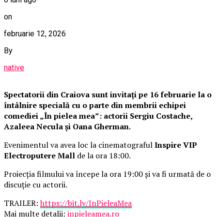
on
februarie 12, 2026
By
native
Spectatorii din Craiova sunt invitați pe 16 februarie la o
întâlnire specială cu o parte din membrii echipei
comediei „În pielea mea”: actorii Sergiu Costache,
Azaleea Necula și Oana Gherman.
Evenimentul va avea loc la cinematograful
Inspire VIP
Electroputere Mall
de la ora 18:00.
Proiecția filmului va începe la ora 19:00 și va fi urmată de o
discuție cu actorii.
TRAILER:
https://bit.ly/InPieleaMea
Mai multe detalii:
inpieleamea.ro