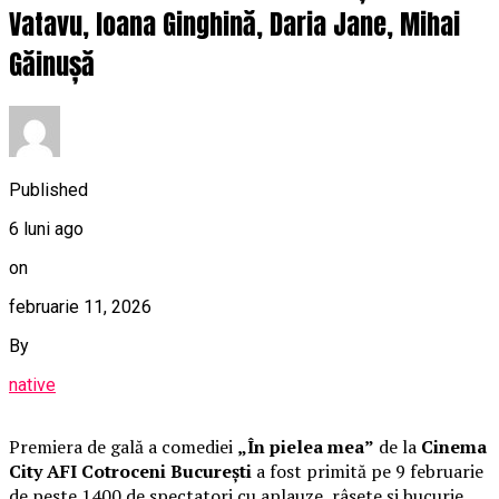
Vatavu, Ioana Ginghină, Daria Jane, Mihai
Găinușă
Published
6 luni ago
on
februarie 11, 2026
By
native
Premiera de gală a comediei
„În pielea mea”
de la
Cinema
City AFI Cotroceni București
a fost primită pe 9 februarie
de peste 1400 de spectatori cu aplauze, râsete și bucurie.