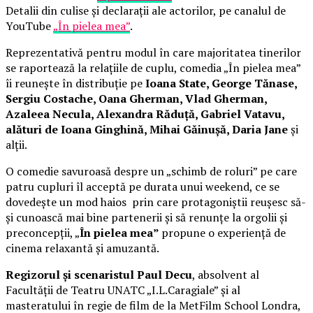
Detalii din culise și declarații ale actorilor, pe canalul de
YouTube
„În pielea mea”
.
Reprezentativă pentru modul în care majoritatea tinerilor
se raportează la relațiile de cuplu, comedia „În pielea mea”
îi reunește în distribuție pe
Ioana State, George Tănase,
Sergiu Costache, Oana Gherman, Vlad Gherman,
Azaleea Necula, Alexandra Răduță, Gabriel Vatavu,
alături de Ioana Ginghină, Mihai Găinușă, Daria Jane
și
alții.
O comedie savuroasă despre un „schimb de roluri” pe care
patru cupluri îl acceptă pe durata unui weekend, ce se
dovedește un mod haios prin care protagoniștii reușesc să-
și cunoască mai bine partenerii și să renunțe la orgolii și
preconcepții, „
În pielea mea”
propune o experiență de
cinema relaxantă și amuzantă.
Regizorul și scenaristul Paul Decu
, absolvent al
Facultății de Teatru UNATC „I.L.Caragiale” și al
masteratului în regie de film de la MetFilm School Londra,