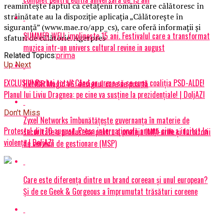
reaminteşte faptul că cetăţenii români care călătoresc în
străinătate au la dispoziţie aplicaţia „Călătoreşte în
siguranţă” (www.mae.ro/app_cs), care oferă informaţii şi
SUMMER WELL implineste 15 ani. Festivalul care a transformat
sfaturi de călătorie. Agerpres
muzica intr-un univers cultural revine in august
Related Topics:
prima
Up Next
EXCLUSIV! Război total! Când ar urma să se rupă coaliția PSD-ALDE!
HONOR Magic V6: designul care se poartă
Planul lui Liviu Dragnea: pe cine va susține la prezidențiale! | DoljAZI
Don't Miss
Zyxel Networks îmbunătățește guvernanța în materie de
Protestul din 10 august. Presa internațională anunță cine a incitat la
securitate a produselor pentru a proteja IMM-urile și furnizorii
violență | DoljAZI
de servicii de gestionare (MSP)
Care este diferența dintre un brand coreean și unul european?
Și de ce Geek & Gorgeous a împrumutat trăsături coreene