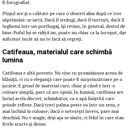
fi fotografiat.
Plușul are și o calitate pe care o observi abia după ce trec
săptămâni: se iartă. Dacă îl strângi, dacă îl turtești, dacă îl
înghesui într-un portbagaj, își revine, în general, destul de
bine. Puful lui se ridică iar, poate nu chiar ca la început, dar
suficient încât să nu te facă să regreți.
Catifeaua, materialul care schimbă
lumina
Catifeaua e altă poveste. Nu vine cu promisiunea aceea de
blăniță, ci cu o eleganță care poate fi surprinzătoare pe o
jucărie. E genul de material care, chiar și când e într-o
culoare simplă, pare că are opinii. În lumină, catifeaua are
luciul acela discret, schimbător, ca o apă liniștită care
prinde reflexe. Dacă treci palma peste ea într-un sens, e
mai închisă la culoare; dacă o netezești invers, pare mai
deschisă. Nu e magie, deși așa se simte, ci felul în care stau
firele scurte și dense.