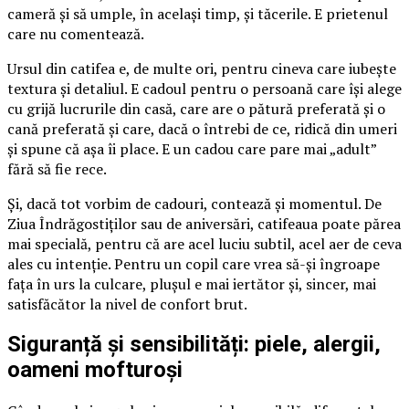
cameră și să umple, în același timp, și tăcerile. E prietenul
care nu comentează.
Ursul din catifea e, de multe ori, pentru cineva care iubește
textura și detaliul. E cadoul pentru o persoană care își alege
cu grijă lucrurile din casă, care are o pătură preferată și o
cană preferată și care, dacă o întrebi de ce, ridică din umeri
și spune că așa îi place. E un cadou care pare mai „adult”
fără să fie rece.
Și, dacă tot vorbim de cadouri, contează și momentul. De
Ziua Îndrăgostiților sau de aniversări, catifeaua poate părea
mai specială, pentru că are acel luciu subtil, acel aer de ceva
ales cu intenție. Pentru un copil care vrea să-și îngroape
fața în urs la culcare, plușul e mai iertător și, sincer, mai
satisfăcător la nivel de confort brut.
Siguranță și sensibilități: piele, alergii,
oameni mofturoși