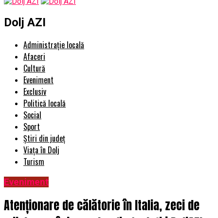
Dolj AZI
Administrație locală
Afaceri
Cultură
Eveniment
Exclusiv
Politică locală
Social
Sport
Știri din județ
Viața în Dolj
Turism
Eveniment
Atenționare de călătorie în Italia, zeci de