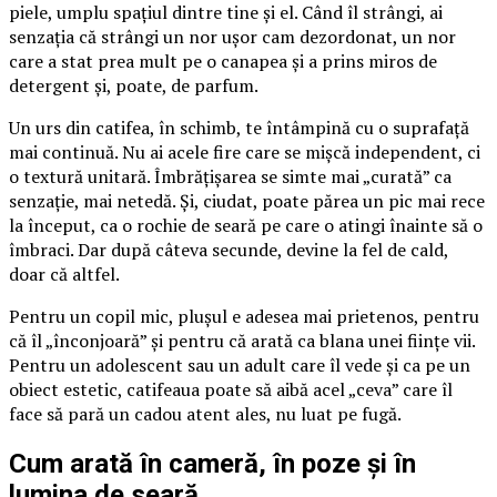
piele, umplu spațiul dintre tine și el. Când îl strângi, ai
senzația că strângi un nor ușor cam dezordonat, un nor
care a stat prea mult pe o canapea și a prins miros de
detergent și, poate, de parfum.
Un urs din catifea, în schimb, te întâmpină cu o suprafață
mai continuă. Nu ai acele fire care se mișcă independent, ci
o textură unitară. Îmbrățișarea se simte mai „curată” ca
senzație, mai netedă. Și, ciudat, poate părea un pic mai rece
la început, ca o rochie de seară pe care o atingi înainte să o
îmbraci. Dar după câteva secunde, devine la fel de cald,
doar că altfel.
Pentru un copil mic, plușul e adesea mai prietenos, pentru
că îl „înconjoară” și pentru că arată ca blana unei ființe vii.
Pentru un adolescent sau un adult care îl vede și ca pe un
obiect estetic, catifeaua poate să aibă acel „ceva” care îl
face să pară un cadou atent ales, nu luat pe fugă.
Cum arată în cameră, în poze și în
lumina de seară