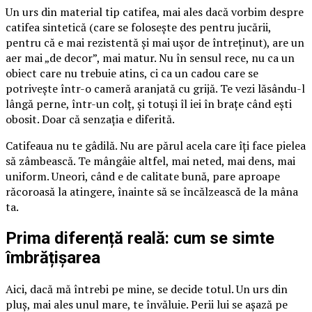
Un urs din material tip catifea, mai ales dacă vorbim despre
catifea sintetică (care se folosește des pentru jucării,
pentru că e mai rezistentă și mai ușor de întreținut), are un
aer mai „de decor”, mai matur. Nu în sensul rece, nu ca un
obiect care nu trebuie atins, ci ca un cadou care se
potrivește într-o cameră aranjată cu grijă. Te vezi lăsându-l
lângă perne, într-un colț, și totuși îl iei în brațe când ești
obosit. Doar că senzația e diferită.
Catifeaua nu te gâdilă. Nu are părul acela care îți face pielea
să zâmbească. Te mângâie altfel, mai neted, mai dens, mai
uniform. Uneori, când e de calitate bună, pare aproape
răcoroasă la atingere, înainte să se încălzească de la mâna
ta.
Prima diferență reală: cum se simte
îmbrățișarea
Aici, dacă mă întrebi pe mine, se decide totul. Un urs din
pluș, mai ales unul mare, te învăluie. Perii lui se așază pe