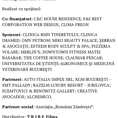
Realizat cu sprijinul:
Co-finanțatori:
C&C HOUSE RESIDENCE, S&I BEST
CORPORATION WEB DESIGN, CLIMA FREON
Sponsori
: CLINICA RMN TINERETULUI; CLINICA
IMAMED; OMV PETROM; MIKO BEAUTY PALACE; ȘERBAN
& ASOCIAȚII; ESTEEM BODY SCULPT & SPA; PIZZERIA
VOLARE; MERLIN’S; DOWNTOWN FITNESS MATEI
BASARAB; THE COFFEE HOUSE; CLAUMAR PESCAR;
UNIVERSITATEA DE ȘTIINȚE AGRONOMICE ȘI MEDICINĂ
VETERINARĂ BUCUREȘTI
Parteneri
: AUTO ITALIA IMPEX SRL; KGM BUCUREȘTI –
SMT PALLADY; RAZELM LUXURY RESORT – JURILOVCA;
SCEMTOVICI & BENOWITZ GALLERY; CREATIVE
AVOCADOS; ALCHEMICO.
Partener social
: Asociația „România Zâmbește”.
Distribuitor:
T.R.I.B.E. Films
.