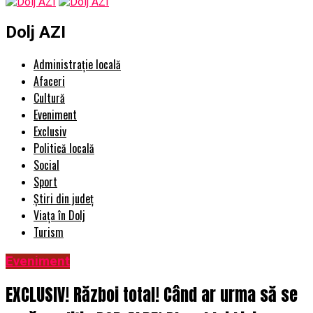
Dolj AZI
Administrație locală
Afaceri
Cultură
Eveniment
Exclusiv
Politică locală
Social
Sport
Știri din județ
Viața în Dolj
Turism
Eveniment
EXCLUSIV! Război total! Când ar urma să se