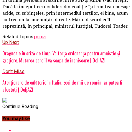
În ultima perioadă atacurile între PSD și ALDE s-au întețit.
Dacă la început cei doi lideri din coaliție își trimiteau mesaje
acide, cu subînțeles, prin intermediul terților, ei bine, acum
au trecum la amenințări directe. Mărul discordiei îl
reprezintă, în principal, ministrul Justiției, Tudorel Toader.
Related Topics:
prima
Up Next
Dragnea e în criză de timp. Va forţa ordonanța pentru amnistie și
grațiere. Mutarea care îl va scăpa de închisoare | DoljAZI
Don't Miss
Atenționare de călătorie în Italia, zeci de mii de români ar putea fi
afectați | DoljAZI
Continue Reading
You may like