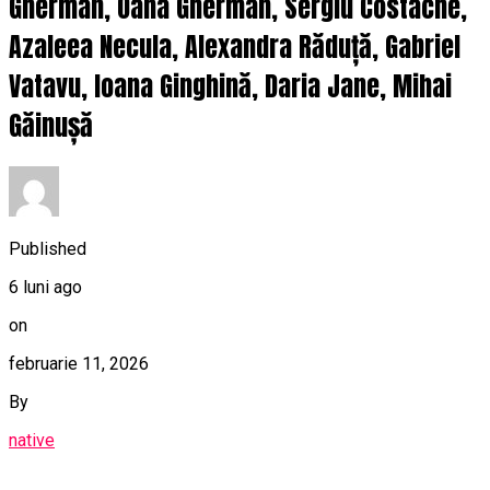
Gherman, Oana Gherman, Sergiu Costache,
Azaleea Necula, Alexandra Răduță, Gabriel
Vatavu, Ioana Ginghină, Daria Jane, Mihai
Găinușă
Published
6 luni ago
on
februarie 11, 2026
By
native