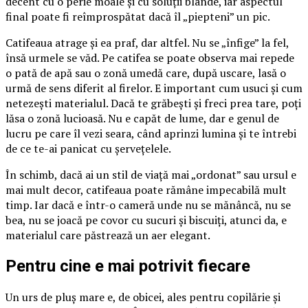
decent cu o perie moale și cu soluții blânde, iar aspectul
final poate fi reîmprospătat dacă îl „piepteni” un pic.
Catifeaua atrage și ea praf, dar altfel. Nu se „înfige” la fel,
însă urmele se văd. Pe catifea se poate observa mai repede
o pată de apă sau o zonă umedă care, după uscare, lasă o
urmă de sens diferit al firelor. E important cum usuci și cum
netezești materialul. Dacă te grăbești și freci prea tare, poți
lăsa o zonă lucioasă. Nu e capăt de lume, dar e genul de
lucru pe care îl vezi seara, când aprinzi lumina și te întrebi
de ce te-ai panicat cu șervețelele.
În schimb, dacă ai un stil de viață mai „ordonat” sau ursul e
mai mult decor, catifeaua poate rămâne impecabilă mult
timp. Iar dacă e într-o cameră unde nu se mănâncă, nu se
bea, nu se joacă pe covor cu sucuri și biscuiți, atunci da, e
materialul care păstrează un aer elegant.
Pentru cine e mai potrivit fiecare
Un urs de pluș mare e, de obicei, ales pentru copilărie și