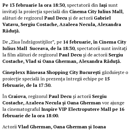
Pe 13 februarie la ora 18:30
, spectatorii din
Iași
sunt
invitați la proiecția specială din
Cinema City Iulius Mall
,
alături de regizorul
Paul Decu
și de actorii
Gabriel
Vatavu, Sergiu Costache, Azaleea Necula, Alexandra
Răduță.
De „Ziua Îndrăgostiților”, pe
14 februarie, în Cinema City
Iulius Mall Suceava, de la 18:30
, spectatorii sunt invitați
la film alături de regizorul
Paul Decu
și de actorii
Sergiu
Costache, Vlad si Oana Gherman, Alexandra Răduță.
Cineplexx Băneasa Shopping City București
găzduiește o
proiecție specială în prezența întregii echipe pe
15
februarie, de la 17:30.
În
Craiova
, regizorul
Paul Decu
și actorii
Sergiu
Costache, Azaleea Necula și Oana Gherman
vor ajunge
la cinematograful
Inspire VIP Electroputere Mall pe 16
februarie de la ora 18:00
.
Actorii
Vlad Gherman, Oana Gherman și Ioana