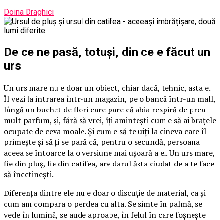
Doina Draghici
De ce ne pasă, totuși, din ce e făcut un
urs
Un urs mare nu e doar un obiect, chiar dacă, tehnic, asta e.
Îl vezi la intrarea într-un magazin, pe o bancă într-un mall,
lângă un buchet de flori care pare că abia respiră de prea
mult parfum, și, fără să vrei, îți amintești cum e să ai brațele
ocupate de ceva moale. Și cum e să te uiți la cineva care îl
primește și să ți se pară că, pentru o secundă, persoana
aceea se întoarce la o versiune mai ușoară a ei. Un urs mare,
fie din pluș, fie din catifea, are darul ăsta ciudat de a te face
să încetinești.
Diferența dintre ele nu e doar o discuție de material, ca și
cum am compara o perdea cu alta. Se simte în palmă, se
vede în lumină, se aude aproape, în felul în care foșnește