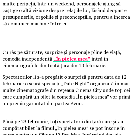
multe peripeții, într-un weekend, personajele ajung să
câștige o altă viziune despre relațiile lor, lăsând deoparte
presupunerile, orgoliile și preconcepțiile, pentru a încerca
să comunice mai bine între ei.
Cu râs pe săturate, surprize și personaje pline de viață,
comedia independentă
„În pielea mea”
intră în
cinematografele din toată țara din 10 februarie.
Spectatorilor li s-a pregătit o surpriză pentru data de 12
februarie: o seară specială „Date Night” organizată în mai
multe cinematografe din rețeaua Cinema City unde toți cei
care cumpără un bilet la comedia „În pielea mea” vor primi
un premiu garantat din partea Avon.
Până pe 23 februarie, toți spectatorii din țară care și-au
cumpărat bilet la filmul „În pielea mea” se pot înscrie în
cursa pentru un iPhone 17 Pro Max, încărcând dovada