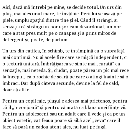
Aici, dacă mă întrebi pe mine, se decide totul. Un urs din
pluș, mai ales unul mare, te învăluie. Perii lui se așază pe
piele, umplu spațiul dintre tine și el. Când îl strângi, ai
senzația că strângi un nor ușor cam dezordonat, un nor
care a stat prea mult pe o canapea și a prins miros de
detergent și, poate, de parfum.
Un urs din catifea, în schimb, te întâmpină cu o suprafață
mai continuă. Nu ai acele fire care se mișcă independent, ci
o textură unitară. Îmbrățișarea se simte mai „curată” ca
senzație, mai netedă. Și, ciudat, poate părea un pic mai rece
la început, ca o rochie de seară pe care o atingi înainte să o
îmbraci. Dar după câteva secunde, devine la fel de cald,
doar că altfel.
Pentru un copil mic, plușul e adesea mai prietenos, pentru
că îl „înconjoară” și pentru că arată ca blana unei ființe vii.
Pentru un adolescent sau un adult care îl vede și ca pe un
obiect estetic, catifeaua poate să aibă acel „ceva” care îl
face să pară un cadou atent ales, nu luat pe fugă.