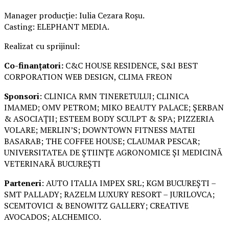
Manager producție: Iulia Cezara Roșu.
Casting: ELEPHANT MEDIA.
Realizat cu sprijinul:
Co-finanțatori:
C&C HOUSE RESIDENCE, S&I BEST
CORPORATION WEB DESIGN, CLIMA FREON
Sponsori
: CLINICA RMN TINERETULUI; CLINICA
IMAMED; OMV PETROM; MIKO BEAUTY PALACE; ȘERBAN
& ASOCIAȚII; ESTEEM BODY SCULPT & SPA; PIZZERIA
VOLARE; MERLIN’S; DOWNTOWN FITNESS MATEI
BASARAB; THE COFFEE HOUSE; CLAUMAR PESCAR;
UNIVERSITATEA DE ȘTIINȚE AGRONOMICE ȘI MEDICINĂ
VETERINARĂ BUCUREȘTI
Parteneri
: AUTO ITALIA IMPEX SRL; KGM BUCUREȘTI –
SMT PALLADY; RAZELM LUXURY RESORT – JURILOVCA;
SCEMTOVICI & BENOWITZ GALLERY; CREATIVE
AVOCADOS; ALCHEMICO.