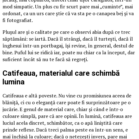
mod simpatic. Un plus cu fir scurt pare mai „cuminte”, mai
ordonat, ca un urs care știe că va sta pe o canapea bej și va
fi fotografiat.
Plușul are și o calitate pe care o observi abia după ce trec
săptămâni: se iartă. Dacă îl strângi, dacă îl turtești, dacă îl
înghesui într-un portbagaj, își revine, în general, destul de
bine. Puful lui se ridică iar, poate nu chiar ca la început, dar
suficient încât să nu te facă să regreți.
Catifeaua, materialul care schimbă
lumina
Catifeaua e altă poveste. Nu vine cu promisiunea aceea de
blăniță, ci cu o eleganță care poate fi surprinzătoare pe o
jucărie. E genul de material care, chiar și când e într-o
culoare simplă, pare că are opinii. În lumină, catifeaua are
luciul acela discret, schimbător, ca o apă liniștită care
prinde reflexe. Dacă treci palma peste ea într-un sens, e
mai închisă la culoare; dacă o netezești invers, pare mai