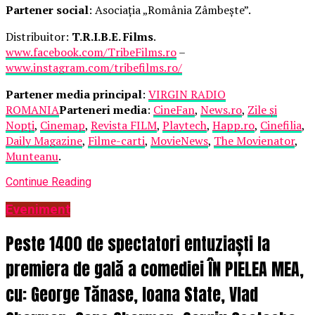
Partener social
: Asociația „România Zâmbește”.
Distribuitor:
T.R.I.B.E. Films
.
www.facebook.com/TribeFilms.ro
–
www.instagram.com/tribefilms.ro/
Partener media principal
:
VIRGIN RADIO
ROMANIA
Parteneri media
:
CineFan
,
News.ro
,
Zile și
Nopți
,
Cinemap
,
Revista FILM
,
Playtech
,
Happ.ro
,
Cinefilia
,
Daily Magazine
,
Filme-carti
,
MovieNews
,
The Movienator
,
Munteanu
.
Continue Reading
Eveniment
Peste 1400 de spectatori entuziaști la
premiera de gală a comediei ÎN PIELEA MEA,
cu: George Tănase, Ioana State, Vlad