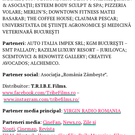
& ASOCIAȚII; ESTEEM BODY SCULPT & SPA; PIZZERIA
VOLARE; MERLIN’S; DOWNTOWN FITNESS MATEI
BASARAB; THE COFFEE HOUSE; CLAUMAR PESCAR;
UNIVERSITATEA DE ȘTIINȚE AGRONOMICE ȘI MEDICINĂ
VETERINARĂ BUCUREȘTI
Parteneri
: AUTO ITALIA IMPEX SRL; KGM BUCUREȘTI –
SMT PALLADY; RAZELM LUXURY RESORT – JURILOVCA;
SCEMTOVICI & BENOWITZ GALLERY; CREATIVE
AVOCADOS; ALCHEMICO.
Partener social
: Asociația „România Zâmbește”.
Distribuitor:
T.R.I.B.E. Films
.
www.facebook.com/TribeFilms.ro
–
www.instagram.com/tribefilms.ro/
Partener media principal
:
VIRGIN RADIO ROMANIA
Parteneri media
:
CineFan
,
News.ro
,
Zile și
Nopți
,
Cinemap
,
Revista