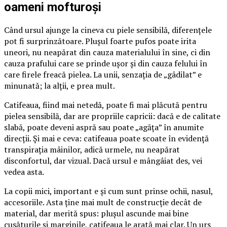
oameni mofturoși
Când ursul ajunge la cineva cu piele sensibilă, diferențele
pot fi surprinzătoare. Plușul foarte pufos poate irita
uneori, nu neapărat din cauza materialului în sine, ci din
cauza prafului care se prinde ușor și din cauza felului în
care firele freacă pielea. La unii, senzația de „gâdilat” e
minunată; la alții, e prea mult.
Catifeaua, fiind mai netedă, poate fi mai plăcută pentru
pielea sensibilă, dar are propriile capricii: dacă e de calitate
slabă, poate deveni aspră sau poate „agăța” în anumite
direcții. Și mai e ceva: catifeaua poate scoate în evidență
transpirația mâinilor, adică urmele, nu neapărat
disconfortul, dar vizual. Dacă ursul e mângâiat des, vei
vedea asta.
La copii mici, important e și cum sunt prinse ochii, nasul,
accesoriile. Asta ține mai mult de construcție decât de
material, dar merită spus: plușul ascunde mai bine
cusăturile și marginile, catifeaua le arată mai clar. Un urs