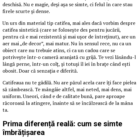
deschisă. Nu e magie, deși așa se simte, ci felul în care stau
firele scurte și dense.
Un urs din material tip catifea, mai ales dacă vorbim despre
catifea sintetică (care se folosește des pentru jucării,
pentru că e mai rezistentă și mai ușor de întreținut), are un
aer mai „de decor”, mai matur. Nu în sensul rece, nu ca un
obiect care nu trebuie atins, ci ca un cadou care se
potrivește într-o cameră aranjată cu grijă. Te vezi lăsându-l
lângă perne, într-un colț, și totuși îl iei în brațe când ești
obosit. Doar că senzația e diferită.
Catifeaua nu te gâdilă. Nu are părul acela care îți face pielea
să zâmbească. Te mângâie altfel, mai neted, mai dens, mai
uniform. Uneori, când e de calitate bună, pare aproape
răcoroasă la atingere, înainte să se încălzească de la mâna
ta.
Prima diferență reală: cum se simte
îmbrățișarea