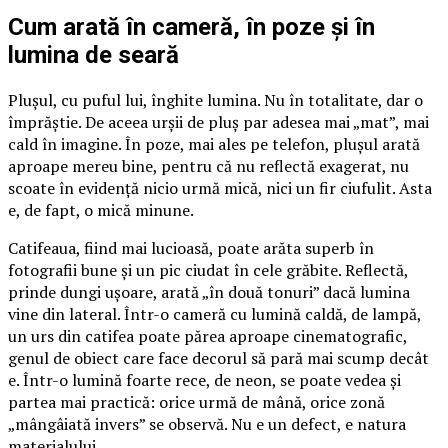
Cum arată în cameră, în poze și în
lumina de seară
Plușul, cu puful lui, înghite lumina. Nu în totalitate, dar o
împrăștie. De aceea urșii de pluș par adesea mai „mat”, mai
cald în imagine. În poze, mai ales pe telefon, plușul arată
aproape mereu bine, pentru că nu reflectă exagerat, nu
scoate în evidență nicio urmă mică, nici un fir ciufulit. Asta
e, de fapt, o mică minune.
Catifeaua, fiind mai lucioasă, poate arăta superb în
fotografii bune și un pic ciudat în cele grăbite. Reflectă,
prinde dungi ușoare, arată „în două tonuri” dacă lumina
vine din lateral. Într-o cameră cu lumină caldă, de lampă,
un urs din catifea poate părea aproape cinematografic,
genul de obiect care face decorul să pară mai scump decât
e. Într-o lumină foarte rece, de neon, se poate vedea și
partea mai practică: orice urmă de mână, orice zonă
„mângâiată invers” se observă. Nu e un defect, e natura
materialului.