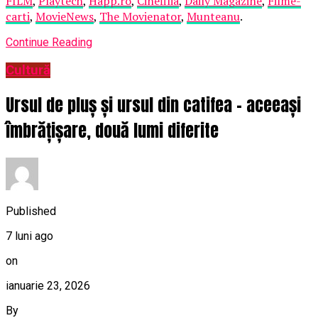
FILM
,
Playtech
,
Happ.ro
,
Cinefilia
,
Daily Magazine
,
Filme-
carti
,
MovieNews
,
The Movienator
,
Munteanu
.
Continue Reading
Cultură
Ursul de pluș și ursul din catifea – aceeași
îmbrățișare, două lumi diferite
Published
7 luni ago
on
ianuarie 23, 2026
By