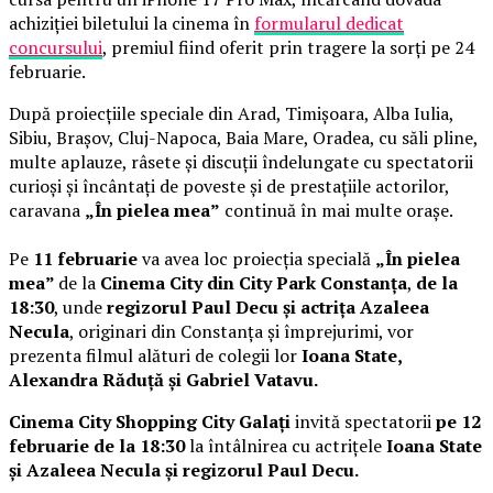
achiziției biletului la cinema în
formularul dedicat
concursului
, premiul fiind oferit prin tragere la sorți pe 24
februarie.
După proiecțiile speciale din Arad, Timișoara, Alba Iulia,
Sibiu, Brașov, Cluj-Napoca, Baia Mare, Oradea, cu săli pline,
multe aplauze, râsete și discuții îndelungate cu spectatorii
curioși și încântați de poveste și de prestațiile actorilor,
caravana
„În pielea mea”
continuă în mai multe orașe.
Pe
11 februarie
va avea loc proiecția specială
„În pielea
mea”
de la
Cinema City din City Park Constanța
,
de la
18:30
, unde
regizorul Paul Decu și actrița Azaleea
Necula
, originari din Constanța și împrejurimi, vor
prezenta filmul alături de colegii lor
Ioana State,
Alexandra Răduță și Gabriel Vatavu.
Cinema City Shopping City Galați
invită spectatorii
pe 12
februarie de la 18:30
la întâlnirea cu actrițele
Ioana State
și Azaleea Necula și regizorul Paul Decu.