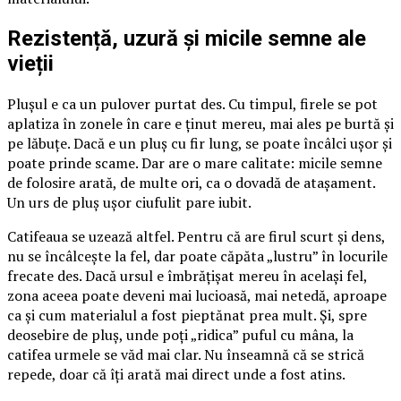
Rezistență, uzură și micile semne ale
vieții
Plușul e ca un pulover purtat des. Cu timpul, firele se pot
aplatiza în zonele în care e ținut mereu, mai ales pe burtă și
pe lăbuțe. Dacă e un pluș cu fir lung, se poate încâlci ușor și
poate prinde scame. Dar are o mare calitate: micile semne
de folosire arată, de multe ori, ca o dovadă de atașament.
Un urs de pluș ușor ciufulit pare iubit.
Catifeaua se uzează altfel. Pentru că are firul scurt și dens,
nu se încâlcește la fel, dar poate căpăta „lustru” în locurile
frecate des. Dacă ursul e îmbrățișat mereu în același fel,
zona aceea poate deveni mai lucioasă, mai netedă, aproape
ca și cum materialul a fost pieptănat prea mult. Și, spre
deosebire de pluș, unde poți „ridica” puful cu mâna, la
catifea urmele se văd mai clar. Nu înseamnă că se strică
repede, doar că îți arată mai direct unde a fost atins.