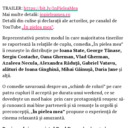
TRAILER:
https://bit.ly/InPieleaMea
Mai multe detalii:
inpieleamea.ro
Detalii din culise și declarații ale actorilor, pe canalul de
YouTube
„În pielea mea”
.
Reprezentativă pentru modul în care majoritatea tinerilor
se raportează la relațiile de cuplu, comedia „În pielea mea”
îi reunește în distribuție pe
Ioana State, George Tănase,
Sergiu Costache, Oana Gherman, Vlad Gherman,
Azaleea Necula, Alexandra Răduță, Gabriel Vatavu,
alături de Ioana Ginghină, Mihai Găinușă, Daria Jane
și
alții.
O comedie savuroasă despre un „schimb de roluri” pe care
patru cupluri îl acceptă pe durata unui weekend, ce se
dovedește un mod haios prin care protagoniștii reușesc să-
și cunoască mai bine partenerii și să renunțe la orgolii și
preconcepții, „
În pielea mea”
propune o experiență de
cinema relaxantă și amuzantă.