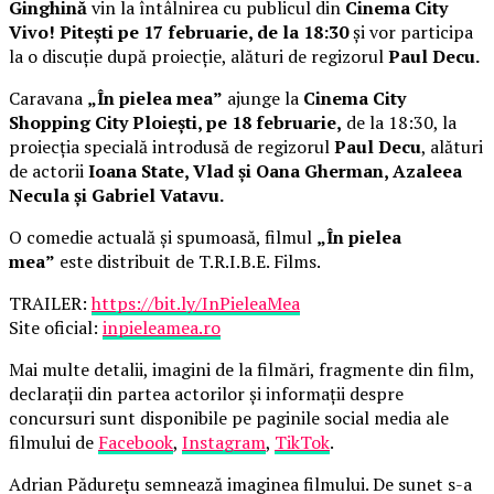
Ginghină
vin la întâlnirea cu publicul din
Cinema City
Vivo! Pitești pe 17 februarie, de la 18:30
și vor participa
la o discuție după proiecție, alături de regizorul
Paul Decu.
Caravana
„În pielea mea”
ajunge la
Cinema City
Shopping City Ploiești, pe 18 februarie,
de la 18:30, la
proiecția specială introdusă de regizorul
Paul Decu
, alături
de actorii
Ioana State, Vlad și Oana Gherman, Azaleea
Necula și Gabriel Vatavu.
O comedie actuală și spumoasă, filmul
„În pielea
mea”
este distribuit de T.R.I.B.E. Films.
TRAILER:
https://bit.ly/InPieleaMea
Site oficial:
inpieleamea.ro
Mai multe detalii, imagini de la filmări, fragmente din film,
declarații din partea actorilor și informații despre
concursuri sunt disponibile pe paginile social media ale
filmului de
Facebook
,
Instagram
,
TikTok
.
Adrian Pădurețu semnează imaginea filmului. De sunet s-a