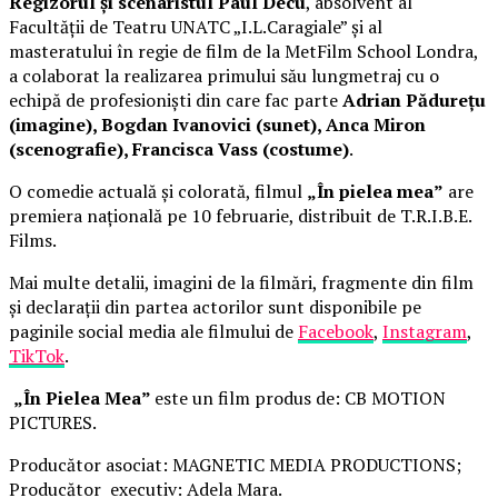
Regizorul și scenaristul Paul Decu
, absolvent al
Facultății de Teatru UNATC „I.L.Caragiale” și al
masteratului în regie de film de la MetFilm School Londra,
a colaborat la realizarea primului său lungmetraj cu o
echipă de profesioniști din care fac parte
Adrian Pădurețu
(imagine), Bogdan Ivanovici (sunet), Anca Miron
(scenografie), Francisca Vass (costume)
.
O comedie actuală și colorată, filmul
„În pielea mea”
are
premiera națională pe 10 februarie, distribuit de T.R.I.B.E.
Films.
Mai multe detalii, imagini de la filmări, fragmente din film
și declarații din partea actorilor sunt disponibile pe
paginile social media ale filmului de
Facebook
,
Instagram
,
TikTok
.
„În Pielea Mea”
este un film produs de: CB MOTION
PICTURES.
Producător asociat: MAGNETIC MEDIA PRODUCTIONS;
Producător executiv: Adela Mara.