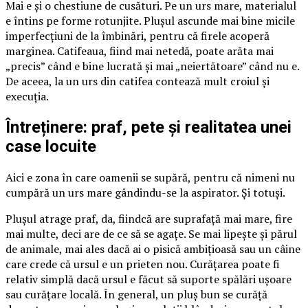
Mai e și o chestiune de cusături. Pe un urs mare, materialul
e întins pe forme rotunjite. Plușul ascunde mai bine micile
imperfecțiuni de la îmbinări, pentru că firele acoperă
marginea. Catifeaua, fiind mai netedă, poate arăta mai
„precis” când e bine lucrată și mai „neiertătoare” când nu e.
De aceea, la un urs din catifea contează mult croiul și
execuția.
Întreținere: praf, pete și realitatea unei
case locuite
Aici e zona în care oamenii se supără, pentru că nimeni nu
cumpără un urs mare gândindu-se la aspirator. Și totuși.
Plușul atrage praf, da, fiindcă are suprafață mai mare, fire
mai multe, deci are de ce să se agațe. Se mai lipește și părul
de animale, mai ales dacă ai o pisică ambițioasă sau un câine
care crede că ursul e un prieten nou. Curățarea poate fi
relativ simplă dacă ursul e făcut să suporte spălări ușoare
sau curățare locală. În general, un pluș bun se curăță