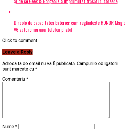
Și de ce Geek & Gorgeous a împrumutat trăsături coreene
Dincolo de capacitatea bateriei: cum regândește HONOR Magic
V6 autonomia unui telefon pliabil
Click to comment
Leave a Reply
Adresa ta de email nu va fi publicată.
Câmpurile obligatorii
sunt marcate cu
*
Comentariu
*
Nume
*