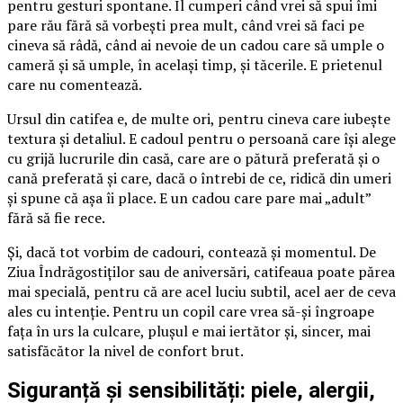
pentru gesturi spontane. Îl cumperi când vrei să spui îmi
pare rău fără să vorbești prea mult, când vrei să faci pe
cineva să râdă, când ai nevoie de un cadou care să umple o
cameră și să umple, în același timp, și tăcerile. E prietenul
care nu comentează.
Ursul din catifea e, de multe ori, pentru cineva care iubește
textura și detaliul. E cadoul pentru o persoană care își alege
cu grijă lucrurile din casă, care are o pătură preferată și o
cană preferată și care, dacă o întrebi de ce, ridică din umeri
și spune că așa îi place. E un cadou care pare mai „adult”
fără să fie rece.
Și, dacă tot vorbim de cadouri, contează și momentul. De
Ziua Îndrăgostiților sau de aniversări, catifeaua poate părea
mai specială, pentru că are acel luciu subtil, acel aer de ceva
ales cu intenție. Pentru un copil care vrea să-și îngroape
fața în urs la culcare, plușul e mai iertător și, sincer, mai
satisfăcător la nivel de confort brut.
Siguranță și sensibilități: piele, alergii,