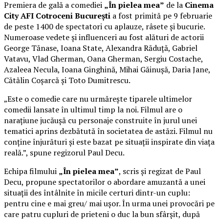
Premiera de gală a comediei
„În pielea mea”
de la
Cinema
City AFI Cotroceni București
a fost primită pe 9 februarie
de peste 1400 de spectatori cu aplauze, râsete și bucurie.
Numeroase vedete și influenceri au fost alături de actorii
George Tănase, Ioana State, Alexandra Răduță, Gabriel
Vatavu, Vlad Gherman, Oana Gherman, Sergiu Costache,
Azaleea Necula, Ioana Ginghină, Mihai Găinușă, Daria Jane,
Cătălin Coșarcă și Toto Dumitrescu.
„Este o comedie care nu urmărește tiparele ultimelor
comedii lansate în ultimul timp la noi. Filmul are o
narațiune jucăușă cu personaje construite în jurul unei
tematici aprins dezbătută în societatea de astăzi. Filmul nu
conține înjurături și este bazat pe situații inspirate din viața
reală.”, spune regizorul Paul Decu.
Echipa filmului
„În pielea mea”
, scris și regizat de Paul
Decu, propune spectatorilor o abordare amuzantă a unei
situații des întâlnite în micile certuri dintr-un cuplu:
pentru cine e mai greu/ mai ușor. În urma unei provocări pe
care patru cupluri de prieteni o duc la bun sfârșit, după