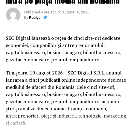
Published
4 ore ago
on
august 10, 2026
By
Publyo
SEO Digital lansează o rețea de cinci site-uri dedicate
economiei, companiilor și antreprenoriatului:
capitalbusiness.ro, businessmag.ro, bilantbusiness.ro,
gazetaeconomica.ro și ziarulcompaniilor.ro.
Timișoara, 10 august 2026 – SEO Digital S.R.L. anunță
lansarea a cinci publicații online independente dedicate
mediului de afaceri din România. Cele cinci site-uri,
capitalbusiness.ro, businessmag.ro, bilantbusiness.ro,
gazetaeconomica.ro și ziarulcompaniilor.ro, acoperă
știri și analize din economie, finanțe, companii,
antreprenoriat, piețe și industrii, tehnologie, marketing
și carieră.