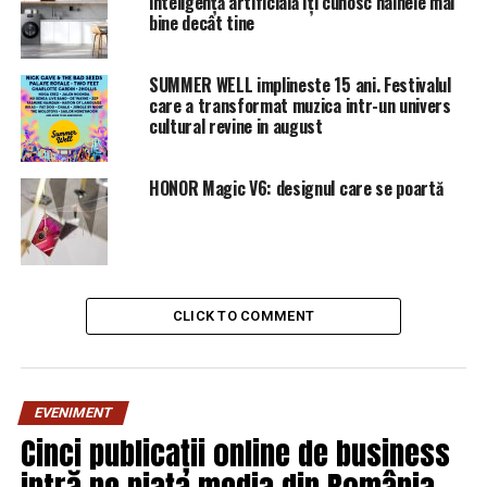
inteligență artificială îți cunosc hainele mai
bine decât tine
SUMMER WELL implineste 15 ani. Festivalul
care a transformat muzica intr-un univers
cultural revine in august
HONOR Magic V6: designul care se poartă
CLICK TO COMMENT
EVENIMENT
Cinci publicații online de business
intră pe piața media din România