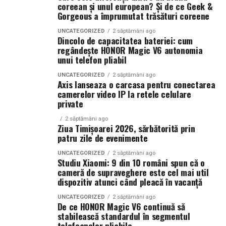
coreean și unul european? Și de ce Geek &
Gorgeous a împrumutat trăsături coreene
Cinema City Shopping City Galați
invită spectatorii
pe
12 februarie de la 18:30
la întâlnirea cu actrițele
Ioana
UNCATEGORIZED
2 săptămâni ago
Dincolo de capacitatea bateriei: cum
State și Azaleea Necula și regizorul Paul Decu.
regândește HONOR Magic V6 autonomia
unui telefon pliabil
Pe 13 februarie la ora 18:30
, spectatorii din
Iași
sunt
UNCATEGORIZED
2 săptămâni ago
invitați la proiecția specială din
Cinema City Iulius
Axis lanseaza o carcasa pentru conectarea
Mall
, alături de regizorul
Paul Decu
și de
camerelor video IP la retele celulare
private
actorii
Gabriel Vatavu, Sergiu Costache, Azaleea
Necula, Alexandra Răduță.
2 săptămâni ago
Ziua Timișoarei 2026, sărbătorită prin
patru zile de evenimente
De „Ziua Îndrăgostiților”, pe
14 februarie, în Cinema
City Iulius Mall Suceava, de la 18:30
, spectatorii sunt
UNCATEGORIZED
2 săptămâni ago
invitați la film alături de regizorul
Studiu Xiaomi: 9 din 10 români spun că o
Paul Decu
și de
cameră de supraveghere este cel mai util
actorii
Sergiu Costache, Vlad si Oana Gherman,
dispozitiv atunci când pleacă în vacanță
Alexandra Răduță.
UNCATEGORIZED
2 săptămâni ago
De ce HONOR Magic V6 continuă să
Cineplexx Băneasa Shopping City
stabilească standardul în segmentul
București
găzduiește o proiecție specială în prezența
telefoanelor pliabile