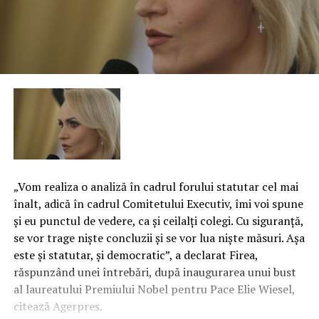
„Vom realiza o analiză în cadrul forului statutar cel mai
înalt, adică în cadrul Comitetului Executiv, îmi voi spune
şi eu punctul de vedere, ca şi ceilalţi colegi. Cu siguranţă,
se vor trage nişte concluzii şi se vor lua nişte măsuri. Aşa
este şi statutar, şi democratic”, a declarat Firea,
răspunzând unei întrebări, după inaugurarea unui bust
al laureatului Premiului Nobel pentru Pace Elie Wiesel,
citează Agerpres.