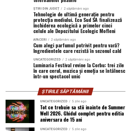
întregii echipe pe
15 februarie, de la 17:30.
ȘTIRI DIN JUDEȚ
2 săptămâni ago
Tehnologie de ultimă generație pentru
În
Craiova
, regizorul
Paul Decu
și actorii
Sergiu
protecția mediului. Eco Sud SA finalizează
Costache, Azaleea Necula și Oana Gherman
vor
închiderea ecologică a primelor cinci
celule ale Depozitului Ecologic Mofleni
ajunge la cinematograful
Inspire VIP Electroputere
Mall pe 16 februarie de la ora 18:00
.
AFACERI
2 săptămâni ago
Cum alegi parfumul potrivit pentru vară?
Ingredientele care rezistă în sezonul cald
Actorii
Vlad Gherman, Oana Gherman și Ioana
Ginghină
vin la întâlnirea cu publicul din
Cinema City
UNCATEGORIZED
2 săptămâni ago
Vivo! Pitești pe 17 februarie, de la 18:30
Luminaria Festival revine la Corbu: trei zile
și vor
în care cerul, muzica și emoția se întâlnesc
participa la o discuție după proiecție, alături de
într-un spectacol unic
regizorul
Paul Decu.
Caravana
„În pielea mea”
ajunge la
Cinema City
ȘTIRILE SĂPTĂMÂNII
Shopping City Ploiești, pe 18 februarie,
de la 18:30, la
UNCATEGORIZED
5 zile ago
proiecția specială introdusă de regizorul
Paul Decu
,
Tot ce trebuie sa stii inainte de Summer
alături de actorii
Ioana State, Vlad și Oana Gherman,
Well 2026. Ghidul complet pentru editia
aniversara de 15 ani
Azaleea Necula și Gabriel Vatavu.
UNCATEGORIZED
5 zile ago