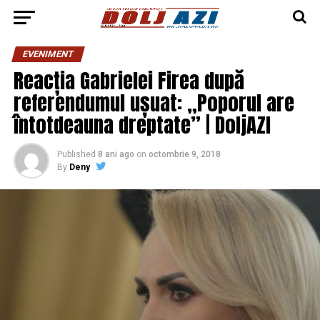
EVENIMENT
Reacția Gabrielei Firea după
referendumul ușuat: „Poporul are
întotdeauna dreptate” | DoljAZI
Published
8 ani ago
on
octombrie 9, 2018
By
Deny