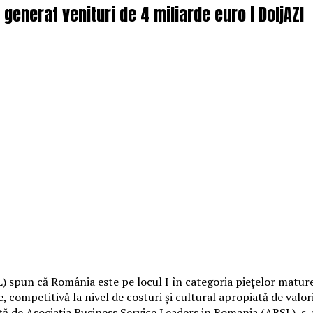
generat venituri de 4 miliarde euro | DoljAZI
SL) spun că România este pe locul I în categoria pieţelor matu
competitivă la nivel de costuri şi cultural apropiată de valoril
ă de Asociaţia Business Service Leaders in Romania (ABSL), s-a