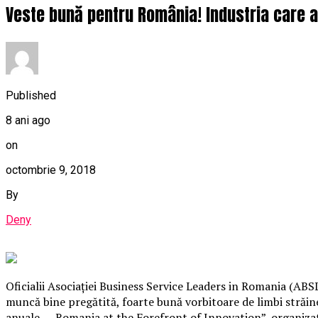
Veste bună pentru România! Industria care a 
Published
8 ani ago
on
octombrie 9, 2018
By
Deny
Oficialii Asociaţiei Business Service Leaders in Romania (AB
muncă bine pregătită, foarte bună vorbitoare de limbi străine, 
anuale – „Romania at the Forefront of Innovation”, organizat