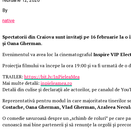
februarie 12, 2026
By
native
Spectatorii din Craiova sunt invitați pe 16 februarie la 
și Oana Gherman.
Evenimentul va avea loc la cinematograful
Inspire VIP Elec
Proiecția filmului va începe la ora 19:00 și va fi urmată de o d
TRAILER:
https://bit.ly/InPieleaMea
Mai multe detalii:
inpieleamea.ro
Detalii din culise și declarații ale actorilor, pe canalul de Yo
Reprezentativă pentru modul în care majoritatea tinerilor se 
Costache, Oana Gherman, Vlad Gherman, Azaleea Necula, 
O comedie savuroasă despre un „schimb de roluri” pe care pat
cunoască mai bine partenerii și să renunțe la orgolii și precon