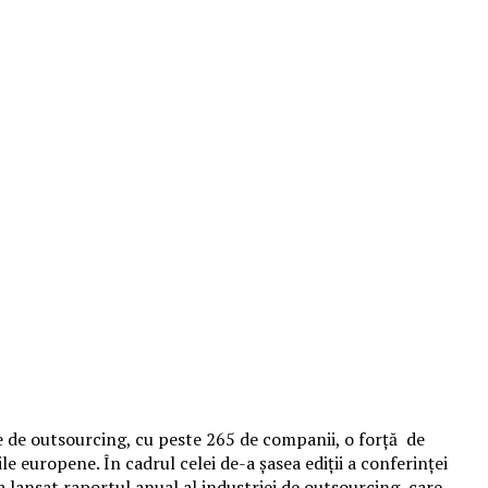
re de outsourcing, cu peste 265 de companii, o forţă de
e europene. În cadrul celei de-a şasea ediţii a conferinţei
 lansat raportul anual al industriei de outsourcing, care