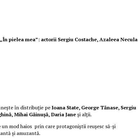
i „În pielea mea”: actorii Sergiu Costache, Azaleea Necula
unește în distribuție pe
Ioana State, George Tănase, Sergiu
hină, Mihai Găinușă, Daria Jane
și alții.
 un mod haios prin care protagoniștii reușesc să-și
xantă și amuzantă.