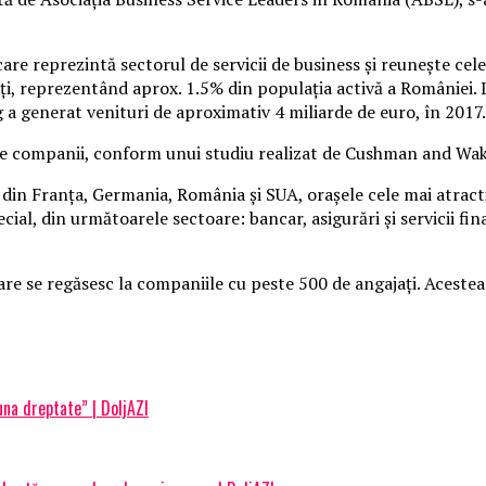
re reprezintă sectorul de servicii de business şi reuneşte cel
, reprezentând aprox. 1.5% din populaţia activă a României. De
a generat venituri de aproximativ 4 miliarde de euro, în 2017.
de companii, conform unui studiu realizat de Cushman and Wak
din Franţa, Germania, România şi SUA, oraşele cele mai atractiv
ial, din următoarele sectoare: bancar, asigurări şi servicii fin
re se regăsesc la companiile cu peste 500 de angajaţi. Acestea 
una dreptate” | DoljAZI