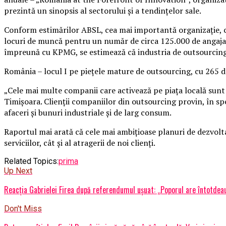
prezintă un sinopsis al sectorului şi a tendinţelor sale.
Conform estimărilor ABSL, cea mai importantă organizaţie, ca
locuri de muncă pentru un număr de circa 125.000 de angajaţi
împreună cu KPMG, se estimează că industria de outsourcing 
România – locul I pe pieţele mature de outsourcing, cu 265 
„Cele mai multe companii care activează pe piaţa locală sunt 
Timişoara. Clienţii companiilor din outsourcing provin, în spec
afaceri şi bunuri industriale şi de larg consum.
Raportul mai arată că cele mai ambiţioase planuri de dezvolta
serviciilor, cât şi al atragerii de noi clienţi.
Related Topics:
prima
Up Next
Reacția Gabrielei Firea după referendumul ușuat: „Poporul are întotdea
Don't Miss