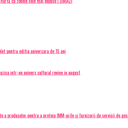
 hartă cu zonele cele mai expuse | DoljAZI
et pentru editia aniversara de 15 ani
ica intr-un univers cultural revine in august
 a produselor pentru a proteja IMM-urile și furnizorii de servicii de ge