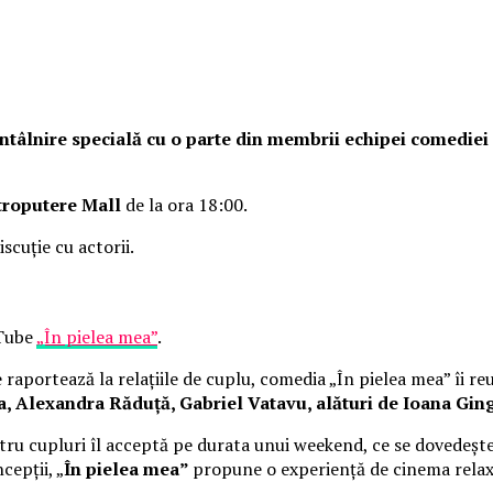
o întâlnire specială cu o parte din membrii echipei comedie
troputere Mall
de la ora 18:00.
iscuție cu actorii.
uTube
„În pielea mea”
.
raportează la relațiile de cuplu, comedia „În pielea mea” îi re
Alexandra Răduță, Gabriel Vatavu, alături de Ioana Ging
ru cupluri îl acceptă pe durata unui weekend, ce se dovedește
cepții, „
În pielea mea”
propune o experiență de cinema rela