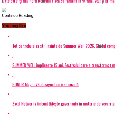
Date care îți dau fiori! Românii riscă să rămână în stradă. Vezi și prima
Continue Reading
You may like
Tot ce trebuie sa stii inainte de Summer Well 2026. Ghidul compl
SUMMER WELL implineste 15 ani. Festivalul care a transformat muz
HONOR Magic V6: designul care se poartă
Zyxel Networks îmbunătățește guvernanța în materie de securitate