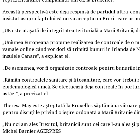
Această perspectivă este deja respinsă de partidul ultra-con
insistat asupra faptului că nu va accepta un Brexit care ar im
„UE este ataşată de integritatea teritorială a Marii Britanii,
„Uniunea Europeană propune realizarea de controale de o mani
vamale online când vor dori să trimită bunuri în Irlanda de N
insulele Canare”, a explicat el.
„De asemenea, vor fi organizate controale pentru bunurile indu
„Rămân controalele sanitare şi fitosanitare, care vor trebui 
epidemiologică unică. Se efectuează deja controale în porturi
astăzi”, a precizat el.
Theresa May este aşteptată la Bruxelles săptămâna viitoare 
pentru discuţiile privind o ieşire ordonată a Marii Britanie d
„Nu noi am ales Brexitul, britanicii sunt cei care l-au ales ş
Michel Barnier.AGERPRES