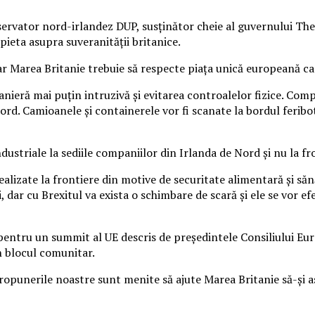
servator nord-irlandez DUP, susţinător cheie al guvernului Th
pieta asupra suveranităţii britanice.
 dar Marea Britanie trebuie să respecte piaţa unică europeană ca
eră mai puţin intruzivă şi evitarea controalelor fizice. Compa
ord. Camioanele şi containerele vor fi scanate la bordul feribot
striale la sediile companiilor din Irlanda de Nord şi nu la fro
realizate la frontiere din motive de securitate alimentară şi s
, dar cu Brexitul va exista o schimbare de scară şi ele se vor 
pentru un summit al UE descris de preşedintele Consiliului E
in blocul comunitar.
i propunerile noastre sunt menite să ajute Marea Britanie să-şi 