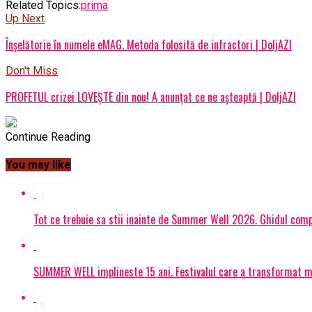
Related Topics:
prima
Up Next
Înșelătorie în numele eMAG. Metoda folosită de infractori | DoljAZI
Don't Miss
PROFETUL crizei LOVEȘTE din nou! A anunțat ce ne așteaptă | DoljAZI
Continue Reading
You may like
Tot ce trebuie sa stii inainte de Summer Well 2026. Ghidul compl
SUMMER WELL implineste 15 ani. Festivalul care a transformat muz