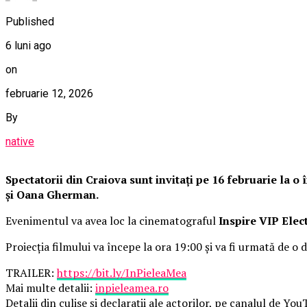
Published
6 luni ago
on
februarie 12, 2026
By
native
Spectatorii din Craiova sunt invitați pe 16 februarie la 
și Oana Gherman.
Evenimentul va avea loc la cinematograful
Inspire VIP Elec
Proiecția filmului va începe la ora 19:00 și va fi urmată de o d
TRAILER:
https://bit.ly/InPieleaMea
Mai multe detalii:
inpieleamea.ro
Detalii din culise și declarații ale actorilor, pe canalul de Yo