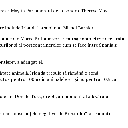
eresei May în Parlamentul de la Londra.
Theresa May a
re include Irlanda”, a subliniat Michel Barnier.
niile din Marea Britanie vor trebui să completeze declaraţii
urilor şi al portcontainerelor cum se face între Spania şi
ntiere”, a adăugat el.
ănătate animală. Irlanda trebuie să rămână o zonă
efectua pentru 100% din animalele vii, şi nu pentru 10% ca
uropean, Donald Tusk, drept „un moment al adevărului”
asume consecinţele negative ale Brexitului”, a reamintit