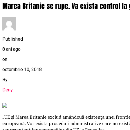
Marea Britanie se rupe. Va exista control la g
Published
8 ani ago
on
octombrie 10, 2018
By
Deny
„UE şi Marea Britanie exclud amândouă existenţa unei frontiere
europeană. Vor exista proceduri administrative care nu există 
reprezentanţilor companiilor din UE la Bruxelles.