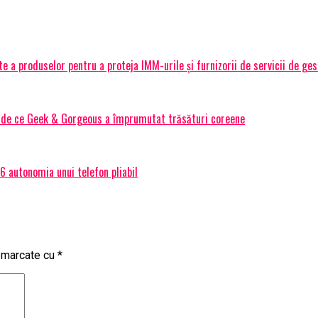
 a produselor pentru a proteja IMM-urile și furnizorii de servicii de ge
Și de ce Geek & Gorgeous a împrumutat trăsături coreene
 autonomia unui telefon pliabil
t marcate cu
*