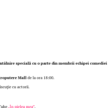
o întâlnire specială cu o parte din membrii echipei comedie
troputere Mall
de la ora 18:00.
iscuție cu actorii.
uTube
„În pielea mea”
.