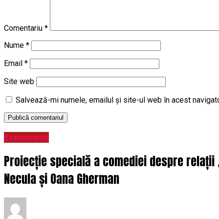
Comentariu
*
Nume
*
Email
*
Site web
Salvează-mi numele, emailul și site-ul web în acest navigat
Eveniment
Proiecție specială a comediei despre relații
Necula și Oana Gherman