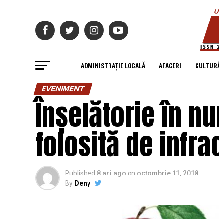
ADMINISTRAȚIE LOCALĂ
AFACERI
CULTUR
EVENIMENT
Înșelătorie în 
folosită de infrac
Published
8 ani ago
on
octombrie 11, 2018
By
Deny