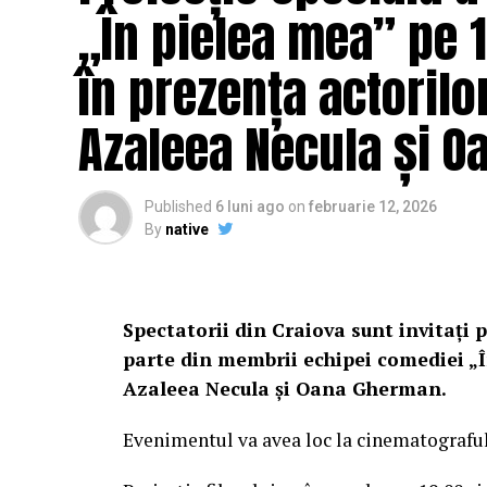
„În pielea mea” pe 1
în prezența actorilo
Azaleea Necula și 
Published
6 luni ago
on
februarie 12, 2026
By
native
Spectatorii din Craiova sunt invitați p
parte din membrii echipei comediei „Î
Azaleea Necula și Oana Gherman.
Evenimentul va avea loc la cinematografu