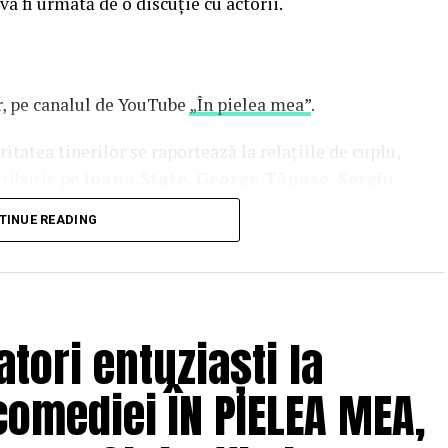
 va fi urmată de o discuție cu actorii.
or, pe canalul de YouTube
„În pielea mea”
.
tatea tinerilor se raportează la relațiile de cuplu,
tribuție pe
Ioana State, George Tănase, Sergiu
n, Azaleea Necula, Alexandra Răduță,
TINUE READING
hină, Mihai Găinușă, Daria Jane
și alții.
oluri” pe care patru cupluri îl acceptă pe durata
s prin care protagoniștii reușesc să-și cunoască
 și preconcepții, „
În pielea mea”
propune o
tori entuziaști la
tă.
comediei ÎN PIELEA MEA,
solvent al Facultății de Teatru UNATC
 de film de la MetFilm School Londra, a colaborat la