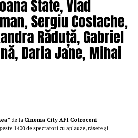
oana State, Vlad
hipă de profesioniști din care fac parte
Adrian
(sunet), Anca Miron (scenografie), Francisca
man, Sergiu Costache,
xandra Răduță, Gabriel
pielea mea”
are premiera națională pe 10
nă, Daria Jane, Mihai
ragmente din film și declarații din partea actorilor
ale filmului de
Facebook
,
Instagram
,
TikTok
.
e: CB MOTION PICTURES.
ODUCTIONS; Producător executiv: Adela Mara.
mea”
de la
Cinema City AFI Cotroceni
peste 1400 de spectatori cu aplauze, râsete și