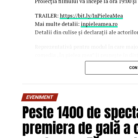
Proiecția filmului va începe la ora 19:00 și
TRAILER:
https://bit.ly/InPieleaMea
Mai multe detalii:
inpieleamea.ro
Detalii din culise și declarații ale actoril
Reprezentativă pentru modul în care majori
comedia „În pielea mea” îi reunește în dis
Costache, Oana Gherman, Vlad Gherma
CON
Gabriel Vatavu, alături de Ioana Ging
O comedie savuroasă despre un „schimb de r
unui weekend, ce se dovedește un mod haio
EVENIMENT
mai bine partenerii și să renunțe la orgolii
Peste 1400 de specta
experiență de cinema relaxantă și amuzan
premiera de gală a 
Regizorul și scenaristul Paul Decu
, ab
„I.L.Caragiale” și al masteratului în regie