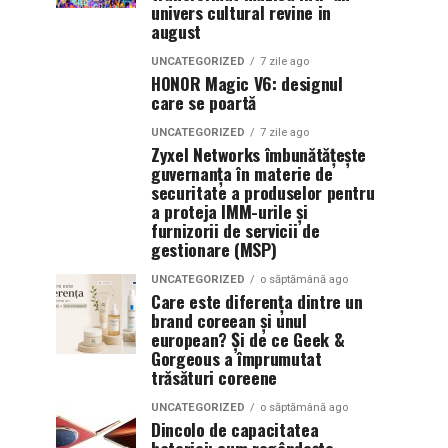
univers cultural revine in
august
UNCATEGORIZED
7 zile ago
HONOR Magic V6: designul
care se poartă
UNCATEGORIZED
7 zile ago
Zyxel Networks îmbunătățește
guvernanța în materie de
securitate a produselor pentru
a proteja IMM-urile și
furnizorii de servicii de
gestionare (MSP)
UNCATEGORIZED
o săptămână ago
Care este diferența dintre un
brand coreean și unul
european? Și de ce Geek &
Gorgeous a împrumutat
trăsături coreene
UNCATEGORIZED
o săptămână ago
Dincolo de capacitatea