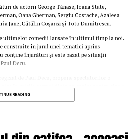
ături de actorii George Tănase, Ioana State,
, S&I BEST CORPORATION WEB DESIGN, CLIMA
herman, Oana Gherman, Sergiu Costache, Azaleea
ria Jane, Cătălin Coșarcă și Toto Dumitrescu.
 CLINICA IMAMED; OMV PETROM; MIKO BEAUTY
e ultimelor comedii lansate în ultimul timp la noi.
BODY SCULPT & SPA; PIZZERIA VOLARE;
e construite în jurul unei tematici aprins
 BASARAB; THE COFFEE HOUSE; CLAUMAR
u conține înjurături și este bazat pe situații
AGRONOMICE ȘI MEDICINĂ VETERINARĂ
l Paul Decu.
i regizat de Paul Decu, propune spectatorilor o
KGM BUCUREȘTI – SMT PALLADY; RAZELM LUXURY
nite în micile certuri dintr-un cuplu: pentru cine e
BENOWITZ GALLERY; CREATIVE AVOCADOS;
 pe care patru cupluri de prieteni o duc la bun
TINUE READING
end, personajele ajung să câștige o altă viziune
punerile, orgoliile și preconcepțiile, pentru a
mbește”.
nstagram.com/tribefilms.ro/