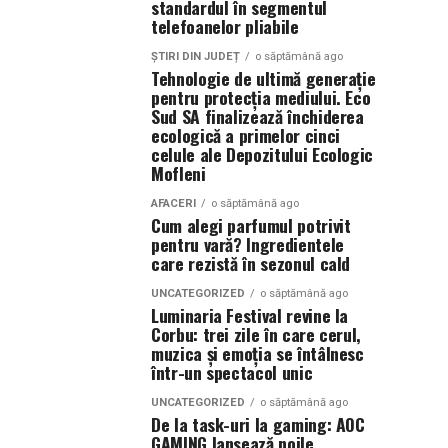
standardul în segmentul
telefoanelor pliabile
ȘTIRI DIN JUDEȚ
o săptămână ago
Tehnologie de ultimă generație
pentru protecția mediului. Eco
Sud SA finalizează închiderea
ecologică a primelor cinci
celule ale Depozitului Ecologic
Mofleni
AFACERI
o săptămână ago
Cum alegi parfumul potrivit
pentru vară? Ingredientele
care rezistă în sezonul cald
UNCATEGORIZED
o săptămână ago
Luminaria Festival revine la
Corbu: trei zile în care cerul,
muzica și emoția se întâlnesc
într-un spectacol unic
UNCATEGORIZED
o săptămână ago
De la task-uri la gaming: AOC
GAMING lansează noile