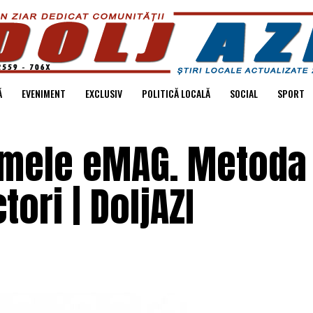
Ă
EVENIMENT
EXCLUSIV
POLITICĂ LOCALĂ
SOCIAL
SPORT
numele eMAG. Metoda
tori | DoljAZI