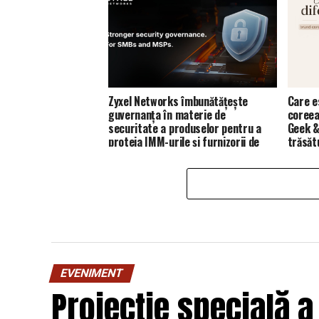
Zyxel Networks îmbunătățește
Care e
guvernanța în materie de
coreea
securitate a produselor pentru a
Geek &
proteja IMM-urile și furnizorii de
trăsăt
servicii de gestionare (MSP)
EVENIMENT
Proiecție specială a