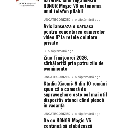
bateriei: cum regândește
HONOR Magic V6 autonomia
unui telefon pliabil
UNCATEGORIZED
o săptămână ago
Axis lanseaza o carcasa
pentru conectarea camerelor
video IP la retele celulare
private
o săptămână ago
Ziua Timișoarei 2026,
sărbătorită prin patru zile de
evenimente
UNCATEGORIZED
o săptămână ago
Studiu Xiaomi: 9 din 10 români
spun că o cameră de
supraveghere este cel mai util
dispozitiv atunci când pleacă
în vacanță
UNCATEGORIZED
o săptămână ago
De ce HONOR Magic V6
continuă să stabilească