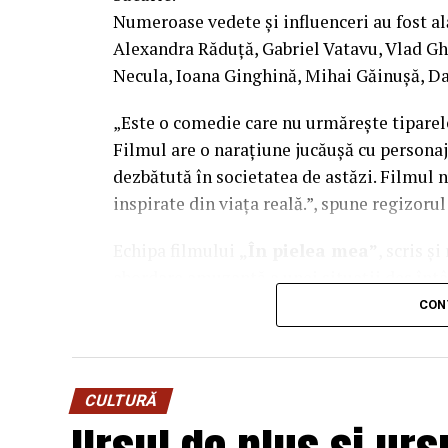
Numeroase vedete și influenceri au fost al
Co-finanțatori:
C&C HOUSE RESIDENCE
Alexandra Răduță, Gabriel Vatavu, Vlad G
FREON
Necula, Ioana Ginghină, Mihai Găinușă, Da
Sponsori
: CLINICA RMN TINERETULUI;
„Este o comedie care nu urmărește tiparel
PALACE; ȘERBAN & ASOCIAȚII; ESTEEM 
Filmul are o narațiune jucăușă cu personaj
MERLIN’S; DOWNTOWN FITNESS MATEI
dezbătută în societatea de astăzi. Filmul n
PESCAR; UNIVERSITATEA DE ȘTIINȚE 
inspirate din viața reală.”, spune regizoru
BUCUREȘTI
Echipa filmului
„În pielea mea”
, scris ș
Parteneri
: AUTO ITALIA IMPEX SRL; 
abordare amuzantă a unei situații des întâl
RESORT – JURILOVCA; SCEMTOVICI & 
mai greu/ mai ușor. În urma unei provocări
CON
ALCHEMICO.
sfârșit, după multe peripeții, într-un week
despre relațiile lor, lăsând deoparte presu
Partener social
: Asociația „România Zâ
încerca să comunice mai bine între ei.
CULTURĂ
Distribuitor:
T.R.I.B.E. Films
.
www.facebook.com/TribeFilms.ro
–
www.i