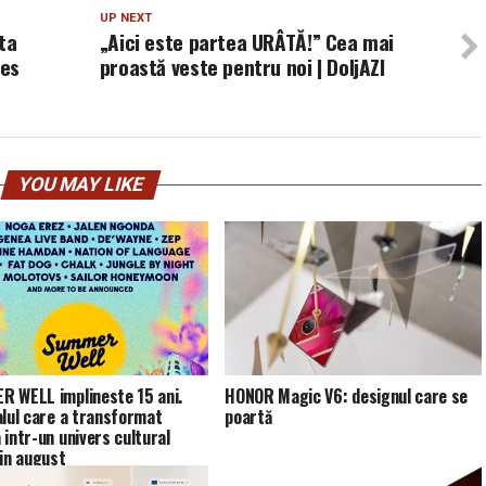
UP NEXT
ta
„Aici este partea URÂTĂ!” Cea mai
les
proastă veste pentru noi | DoljAZI
YOU MAY LIKE
 WELL implineste 15 ani.
HONOR Magic V6: designul care se
alul care a transformat
poartă
 intr-un univers cultural
 in august