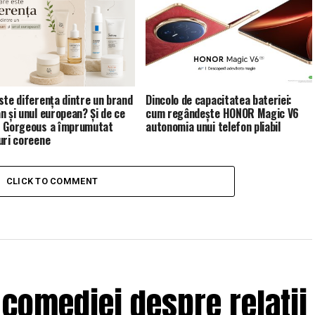
ste diferența dintre un brand
Dincolo de capacitatea bateriei:
n și unul european? Și de ce
cum regândește HONOR Magic V6
 Gorgeous a împrumutat
autonomia unui telefon pliabil
uri coreene
CLICK TO COMMENT
 comediei despre relații