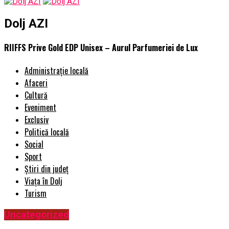
Dolj AZI
RIIFFS Prive Gold EDP Unisex – Aurul Parfumeriei de Lux
Administrație locală
Afaceri
Cultură
Eveniment
Exclusiv
Politică locală
Social
Sport
Știri din județ
Viața în Dolj
Turism
Uncategorized