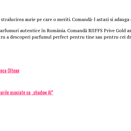
stralucirea aurie pe care o meriti. Comandă-l astazi si adauga o
rfumuri autentice în România. Comandă RIIFFS Prive Gold astăz
ntru a descoperi parfumul perfect pentru tine sau pentru cei dr
Anca Oltean
urile asociate cu „shadow AI”