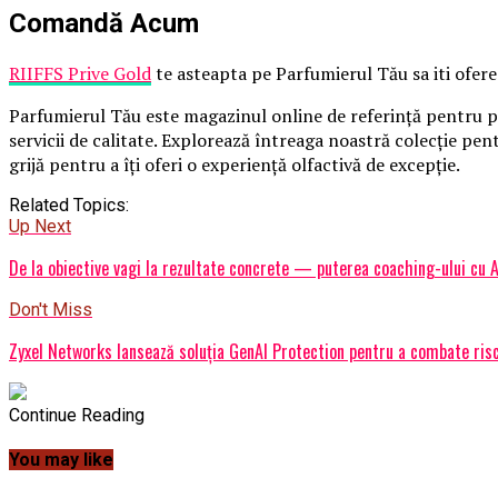
Comandă Acum
RIIFFS Prive Gold
te asteapta pe Parfumierul Tău sa iti ofere 
Parfumierul Tău este magazinul online de referință pentru pa
servicii de calitate. Explorează întreaga noastră colecție pe
grijă pentru a îți oferi o experiență olfactivă de excepție.
Related Topics:
Up Next
De la obiective vagi la rezultate concrete — puterea coaching-ului cu 
Don't Miss
Zyxel Networks lansează soluția GenAI Protection pentru a combate risc
Continue Reading
You may like