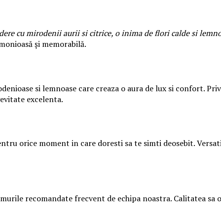
ere cu mirodenii aurii si citrice, o inima de flori calde si lem
armonioasă și memorabilă.
enioase si lemnoase care creaza o aura de lux si confort. Priv
gevitate excelenta.
tru orice moment in care doresti sa te simti deosebit. Versatil
urile recomandate frecvent de echipa noastra. Calitatea sa olf