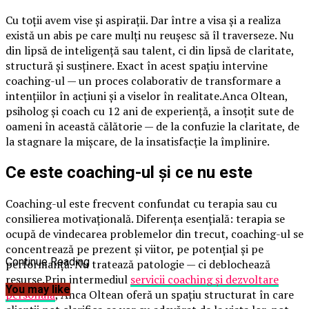
Cu toții avem vise și aspirații. Dar între a visa și a realiza
există un abis pe care mulți nu reușesc să îl traverseze. Nu
din lipsă de inteligență sau talent, ci din lipsă de claritate,
structură și susținere. Exact în acest spațiu intervine
coaching-ul — un proces colaborativ de transformare a
intențiilor în acțiuni și a viselor în realitate.Anca Oltean,
psiholog și coach cu 12 ani de experiență, a însoțit sute de
oameni în această călătorie — de la confuzie la claritate, de
la stagnare la mișcare, de la insatisfacție la împlinire.
Ce este coaching-ul și ce nu este
Coaching-ul este frecvent confundat cu terapia sau cu
consilierea motivațională. Diferența esențială: terapia se
ocupă de vindecarea problemelor din trecut, coaching-ul se
concentrează pe prezent și viitor, pe potențial și pe
Continue Reading
performanță. Nu tratează patologie — ci deblochează
resurse.Prin intermediul
servicii coaching și dezvoltare
You may like
personală
, Anca Oltean oferă un spațiu structurat în care