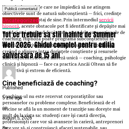
Uneori, obstacolele care ne împiedică să ne atingem
obiectivele sunt de natură subconștientă — frici, credințe
limitante sau sabotaj de sine. Prin intermediul
servicii
Uncategorized
hipnoză
, aceste obstacole pot fi identificate și depășite mai
rapid și mai profund decât prin metodele convenționale de
Tot ce trebuie sa stii inainte de Summer
coaching. Hipnoza poate programa subconștientul în
Well 2026. Ghidul complet pentru editia
direcția obiectivelor stabilite în sesiunile de coaching,
creând o aliniere între dorințele conștiente și resursele
aniversara de 15 ani
subconștiente.Această sinteză unică — coaching, psihologie
clinică și hipnoză — face ca practica Ancăi Oltean să fie
distinctivă și extrem de eficientă.
Cine beneficiază de coaching?
Published
Coaching-ul nu este rezervat corporatiștilor sau
5 zile ago
persoanelor cu probleme complexe. Beneficiează de el
on
oricine se află la un moment de tranziție sau dorește mai
mult de la viața sa: studenți care își caută direcția,
august 5, 2026
profesioniști care vor să avanseze în carieră, antreprenori
care vor să-și construiască afaceri sustenabile, sau
By