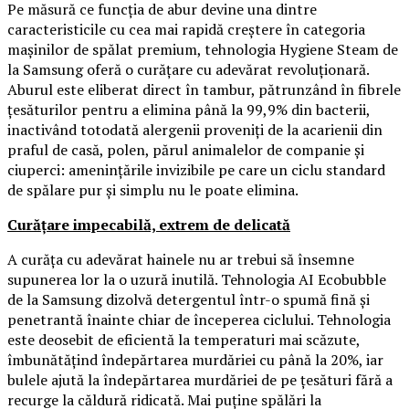
Pe măsură ce funcția de abur devine una dintre
caracteristicile cu cea mai rapidă creștere în categoria
mașinilor de spălat premium, tehnologia Hygiene Steam de
la Samsung oferă o curățare cu adevărat revoluționară.
Aburul este eliberat direct în tambur, pătrunzând în fibrele
țesăturilor pentru a elimina până la 99,9% din bacterii,
inactivând totodată alergenii proveniți de la acarienii din
praful de casă, polen, părul animalelor de companie și
ciuperci: amenințările invizibile pe care un ciclu standard
de spălare pur și simplu nu le poate elimina.
Curățare impecabilă, extrem de delicată
A curăța cu adevărat hainele nu ar trebui să însemne
supunerea lor la o uzură inutilă. Tehnologia AI Ecobubble
de la Samsung dizolvă detergentul într-o spumă fină și
penetrantă înainte chiar de începerea ciclului. Tehnologia
este deosebit de eficientă la temperaturi mai scăzute,
îmbunătățind îndepărtarea murdăriei cu până la 20%, iar
bulele ajută la îndepărtarea murdăriei de pe țesături fără a
recurge la căldură ridicată. Mai puține spălări la