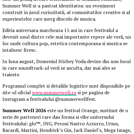
Summer Well si-a pastrat identitatea: un eveniment
construit in jurul curiozitatii, al comunitatilor creative si al
experientelor care merg dincolo de muzica.
Editia aniversara marcheaza 15 ani in care festivalul a
devenit unul dintre cele mai importante repere ale verii, un
loc unde cultura pop, estetica contemporana si muzica se
intalnesc firesc.
In luna august, Domeniul Stirbey Voda devine din nou locul
in care soundtrack-ul verii se asculta, dar mai ales se
traieste.
Programul complet si detaliile logistice sunt disponibile pe
site-ul oficial
www.summerwell.ro
si pe pagina de
Instagram a festivalului @summerwellfest.
Summer Well 2026
este un festival Orange, sustinut de o
serie de parteneri care dau forma si vibe universului
festivalului: glo™, ING, Peroni Nastro Azzurro, Ursus,
Bacardi, Martini, Hendrick’s Gin, Jack Daniel’s, Mega Image,