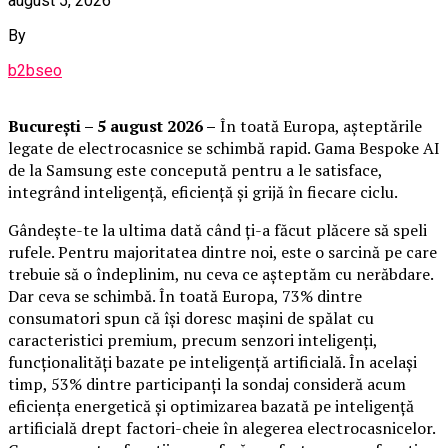
august 5, 2026
By
b2bseo
București – 5 august 2026 –
În toată Europa, așteptările
legate de electrocasnice se schimbă rapid. Gama Bespoke AI
de la Samsung este concepută pentru a le satisface,
integrând inteligență, eficiență și grijă în fiecare ciclu.
Gândește-te la ultima dată când ți-a făcut plăcere să speli
rufele. Pentru majoritatea dintre noi, este o sarcină pe care
trebuie să o îndeplinim, nu ceva ce așteptăm cu nerăbdare.
Dar ceva se schimbă. În toată Europa, 73% dintre
consumatori spun că își doresc mașini de spălat cu
caracteristici premium, precum senzori inteligenți,
funcționalități bazate pe inteligență artificială. În același
timp, 53% dintre participanți la sondaj consideră acum
eficiența energetică și optimizarea bazată pe inteligență
artificială drept factori-cheie în alegerea electrocasnicelor.