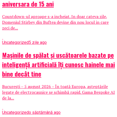
aniversara de 15 ani
Countdown-ul aproape s-a incheiat. In doar cateva zile,
Domeniul Stirbey din Buftea devine din nou locul in care
zeci de...
Uncategorized
5 zile ago
Mașinile de spălat și uscătoarele bazate pe
inteligență artificială îți cunosc hainele mai
bine decât tine
București – 5 august 2026 – În toată Europa, așteptările
legate de electrocasnice se schimbă rapid. Gama Bespoke AI
de la...
Uncategorized
o săptămână ago