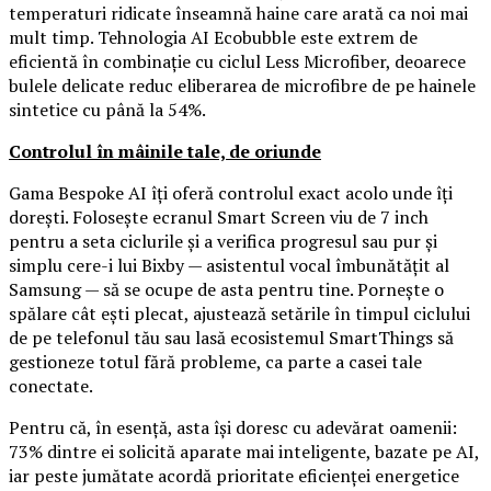
temperaturi ridicate înseamnă haine care arată ca noi mai
mult timp. Tehnologia AI Ecobubble este extrem de
eficientă în combinație cu ciclul Less Microfiber, deoarece
bulele delicate reduc eliberarea de microfibre de pe hainele
sintetice cu până la 54%.
Controlul în mâinile tale, de oriunde
Gama Bespoke AI îți oferă controlul exact acolo unde îți
dorești. Folosește ecranul Smart Screen viu de 7 inch
pentru a seta ciclurile și a verifica progresul sau pur și
simplu cere-i lui Bixby — asistentul vocal îmbunătățit al
Samsung — să se ocupe de asta pentru tine. Pornește o
spălare cât ești plecat, ajustează setările în timpul ciclului
de pe telefonul tău sau lasă ecosistemul SmartThings să
gestioneze totul fără probleme, ca parte a casei tale
conectate.
Pentru că, în esență, asta își doresc cu adevărat oamenii:
73% dintre ei solicită aparate mai inteligente, bazate pe AI,
iar peste jumătate acordă prioritate eficienței energetice