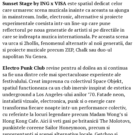
Sunset Stage by ING x VISA
este spatiul dedicat celor
care urmaresc scena muzicala inainte ca aceasta sa ajunga
in mainstream. Indie, electronic, alternative si proiecte
experimentale coexista intr-un line-up care pune
reflectorul pe noua generatie de artisti si pe directiile in
care se indreapta muzica internationala. Pe aceasta scena
va urca si 2hollis, fenomenul alternativ al noii generatii, dar
si proiecte muzicale precum ZEP, Chalk sau duo-ul
napolitan Nu Genea.
Electro Punk Club
revine pentru al doilea an si continua
sa fie una dintre cele mai spectaculoase experiente ale
festivalului. Creat impreuna cu colectivul Space Objekt,
spatiul functioneaza ca un club imersiv inspirat de estetica
underground a Los Angeles-ului anilor ’70. Fatade neon,
instalatii vizuale, electronica, punk si o energie care
transforma fiecare noapte intr-un performance colectiv,
cu referinte la locuri legendare precum Madam Wong’s si
Hong Kong Cafe. Aici ii veti gasi pe britanicii The Molotovs,
punkistele coreene Sailor Honeymoon, precum si
reprezentanti ai scenei alternative locale, Getchoo si