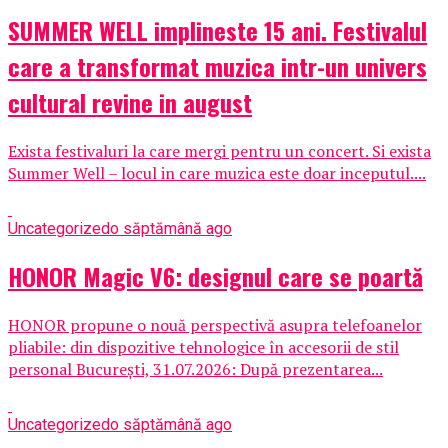
SUMMER WELL implineste 15 ani. Festivalul
care a transformat muzica intr-un univers
cultural revine in august
Exista festivaluri la care mergi pentru un concert. Si exista
Summer Well – locul in care muzica este doar inceputul....
Uncategorized
o săptămână ago
HONOR Magic V6: designul care se poartă
HONOR propune o nouă perspectivă asupra telefoanelor
pliabile: din dispozitive tehnologice în accesorii de stil
personal București, 31.07.2026: După prezentarea...
Uncategorized
o săptămână ago