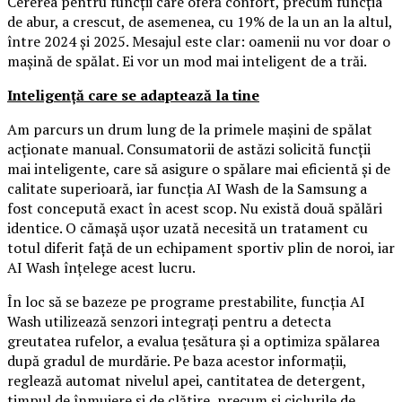
Cererea pentru funcții care oferă confort, precum funcția
de abur, a crescut, de asemenea, cu 19% de la un an la altul,
între 2024 și 2025. Mesajul este clar: oamenii nu vor doar o
mașină de spălat. Ei vor un mod mai inteligent de a trăi.
Inteligență care se adaptează la tine
Am parcurs un drum lung de la primele mașini de spălat
acționate manual. Consumatorii de astăzi solicită funcții
mai inteligente, care să asigure o spălare mai eficientă și de
calitate superioară, iar funcția AI Wash de la Samsung a
fost concepută exact în acest scop. Nu există două spălări
identice. O cămașă ușor uzată necesită un tratament cu
totul diferit față de un echipament sportiv plin de noroi, iar
AI Wash înțelege acest lucru.
În loc să se bazeze pe programe prestabilite, funcția AI
Wash utilizează senzori integrați pentru a detecta
greutatea rufelor, a evalua țesătura și a optimiza spălarea
după gradul de murdărie. Pe baza acestor informații,
reglează automat nivelul apei, cantitatea de detergent,
timpul de înmuiere și de clătire, precum și ciclurile de