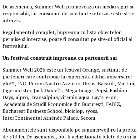
De asemenea, Summer Well promoveaza un mediu sigur si
responsabil, iar consumul de substante interzise este strict
interzis.
Regulamentul complet, impreuna cu lista obiectelor
permise si interzise, poate fi consultat pe site-ul oficial al
festivalului.
Un festival construit
impreuna cu partenerii sai
Summer Well 2026 este un festival Orange, sustinut de
parteneri care contribuie la experienta editiei aniversare:
glo™, ING, Peroni Nastro Azzurro, Ursus, Bacardi, Martini,
Jagermeister, Jack Daniel’s, Mega Image, Pepsi, Fashion
Days, alpro, Transalpina, vitamin aqua, Lay’s, e-on,
Academia de Studii Economice din Bucuresti, FABIZ,
Bucharest Business School, biciclop, syoss,
InterContinental Athénée Palace, Secom.
Abonamentele sunt disponibile pe summerwell.ro la pretul
de 513 lei. De asemenea, pot fi achizitionate bilete de o zi la