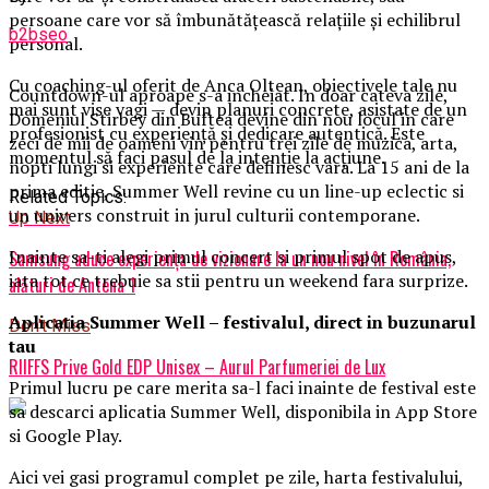
persoane care vor să îmbunătățească relațiile și echilibrul
b2bseo
personal.
Cu coaching-ul oferit de Anca Oltean, obiectivele tale nu
Countdown-ul aproape s-a incheiat. In doar cateva zile,
mai sunt vise vagi — devin planuri concrete, asistate de un
Domeniul Stirbey din Buftea devine din nou locul in care
profesionist cu experiență și dedicare autentică. Este
zeci de mii de oameni vin pentru trei zile de muzica, arta,
momentul să faci pasul de la intenție la acțiune.
nopti lungi si experiente care definesc vara. La 15 ani de la
prima editie, Summer Well revine cu un line-up eclectic si
Related Topics:
un univers construit in jurul culturii contemporane.
Up Next
Inainte sa-ti alegi primul concert si primul spot de apus,
Samsung aduce experiența de vizionare la un nou nivel în România,
iata tot ce trebuie sa stii pentru un weekend fara surprize.
alături de Antena 1
Aplica
t
ia Summer Well
– festivalul, direct in buzunarul
Don't Miss
tau
RIIFFS Prive Gold EDP Unisex – Aurul Parfumeriei de Lux
Primul lucru pe care merita sa-l faci inainte de festival este
sa descarci aplicatia Summer Well, disponibila in App Store
si Google Play.
Aici vei gasi programul complet pe zile, harta festivalului,