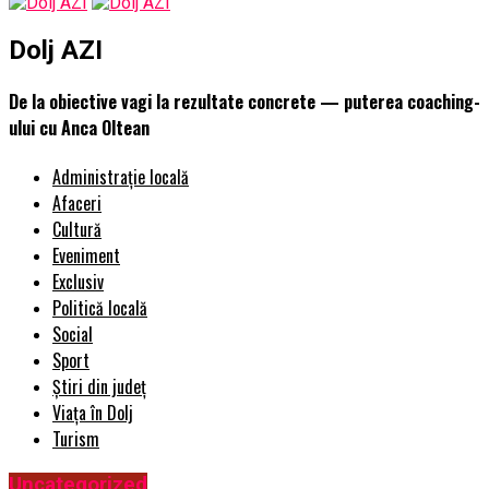
Dolj AZI
De la obiective vagi la rezultate concrete — puterea coaching-
ului cu Anca Oltean
Administrație locală
Afaceri
Cultură
Eveniment
Exclusiv
Politică locală
Social
Sport
Știri din județ
Viața în Dolj
Turism
Uncategorized