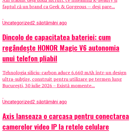
Am stabilit deja două lucruri: ce înseamnă K-Beauty și
faptul că un brand ca Geek & Gorgeous — deși pare...
Uncategorized
2 săptămâni ago
Dincolo de capacitatea bateriei: cum
regândește HONOR Magic V6 autonomia
unui telefon pliabil
Tehnologia siliciu-carbon aduce 6.660 mAh într-un design
ultra-subțire, construit pentru utilizare pe termen lung
București, 30 iulie 2026 – Există momente...
Uncategorized
2 săptămâni ago
Axis lanseaza o carcasa pentru conectarea
camerelor video IP la retele celulare