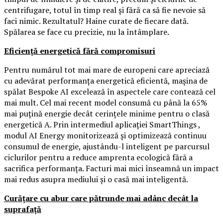
centrifugare, totul în timp real și fără ca să fie nevoie să
faci nimic. Rezultatul? Haine curate de fiecare dată.
Spălarea se face cu precizie, nu la întâmplare.
Eficiență energetică fără compromisuri
Pentru numărul tot mai mare de europeni care apreciază
cu adevărat performanța energetică eficientă, mașina de
spălat Bespoke AI excelează în aspectele care contează cel
mai mult. Cel mai recent model consumă cu până la 65%
mai puțină energie decât cerințele minime pentru o clasă
energetică A. Prin intermediul aplicației SmartThings ,
modul AI Energy monitorizează și optimizează continuu
consumul de energie, ajustându-l inteligent pe parcursul
ciclurilor pentru a reduce amprenta ecologică fără a
sacrifica performanța. Facturi mai mici înseamnă un impact
mai redus asupra mediului și o casă mai inteligentă.
Curățare cu abur care pătrunde mai adânc decât la
suprafață