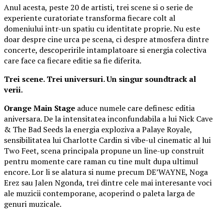
Anul acesta, peste 20 de artisti, trei scene si o serie de
experiente curatoriate transforma fiecare colt al
domeniului intr-un spatiu cu identitate proprie. Nu este
doar despre cine urca pe scena, ci despre atmosfera dintre
concerte, descoperirile intamplatoare si energia colectiva
care face ca fiecare editie sa fie diferita.
Trei scene. Trei universuri. Un singur soundtrack al
verii.
Orange Main Stage
aduce numele care definesc editia
aniversara. De la intensitatea inconfundabila a lui Nick Cave
& The Bad Seeds la energia exploziva a Palaye Royale,
sensibilitatea lui Charlotte Cardin si vibe-ul cinematic al lui
Two Feet, scena principala propune un line-up construit
pentru momente care raman cu tine mult dupa ultimul
encore. Lor li se alatura si nume precum DE’WAYNE, Noga
Erez sau Jalen Ngonda, trei dintre cele mai interesante voci
ale muzicii contemporane, acoperind o paleta larga de
genuri muzicale.