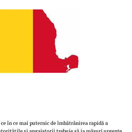
ce în ce mai puternic de îmbătrânirea rapidă a
utorităţile şi angajatorii trebuie să ia măsuri urgente