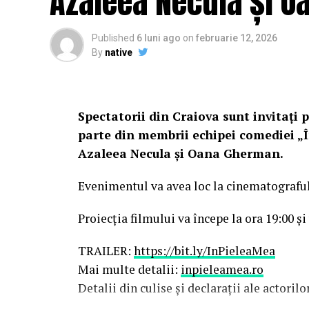
Azaleea Necula și 
Published
6 luni ago
on
februarie 12, 2026
By
native
Spectatorii din Craiova sunt invitați p
parte din membrii echipei comediei „Î
Azaleea Necula și Oana Gherman.
Evenimentul va avea loc la cinematografu
Proiecția filmului va începe la ora 19:00 și
TRAILER:
https://bit.ly/InPieleaMea
Mai multe detalii:
inpieleamea.ro
Detalii din culise și declarații ale actoril