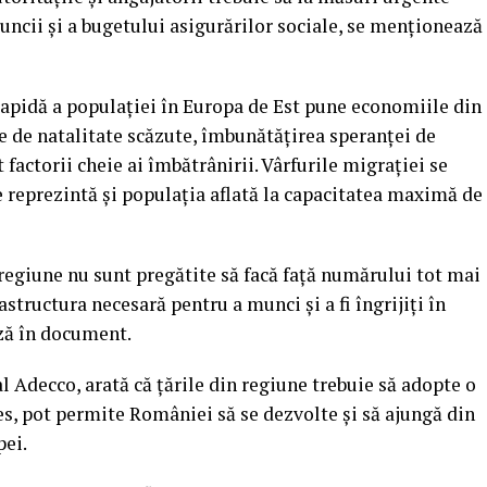
uncii şi a bugetului asigurărilor sociale, se menţionează
rapidă a populaţiei în Europa de Est pune economiile din
e de natalitate scăzute, îmbunătăţirea speranţei de
 factorii cheie ai îmbătrânirii. Vârfurile migraţiei se
e reprezintă şi populaţia aflată la capacitatea maximă de
 regiune nu sunt pregătite să facă faţă numărului tot mai
rastructura necesară pentru a munci şi a fi îngrijiţi în
ază în document.
l Adecco, arată că ţările din regiune trebuie să adopte o
ces, pot permite României să se dezvolte şi să ajungă din
pei.