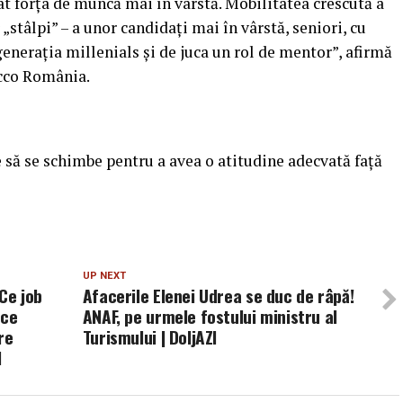
ât forţa de muncă mai în vârstă. Mobilitatea crescută a
„stâlpi” – a unor candidaţi mai în vârstă, seniori, cu
eneraţia millenials şi de juca un rol de mentor”, afirmă
cco România.
e să se schimbe pentru a avea o atitudine adecvată faţă
UP NEXT
 Ce job
Afacerile Elenei Udrea se duc de râpă!
 ce
ANAF, pe urmele fostului ministru al
re
Turismului | DoljAZI
I