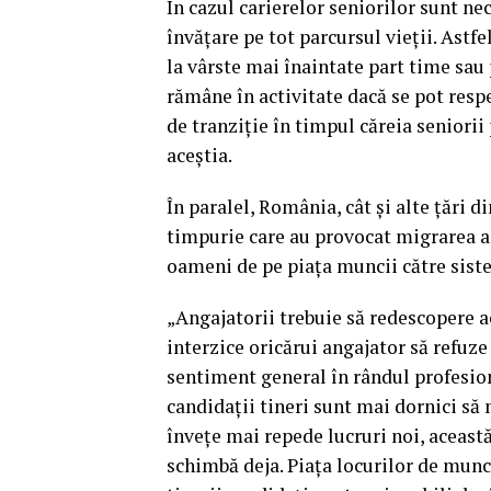
În cazul carierelor seniorilor sunt ne
învăţare pe tot parcursul vieţii. Astf
la vârste mai înaintate part time sau
rămâne în activitate dacă se pot respe
de tranziţie în timpul căreia seniori
aceştia.
În paralel, România, cât şi alte ţări 
timpurie care au provocat migrarea art
oameni de pe piaţa muncii către sist
„Angajatorii trebuie să redescopere a
interzice oricărui angajator să refuze
sentiment general în rândul profesio
candidaţii tineri sunt mai dornici să
înveţe mai repede lucruri noi, această
schimbă deja. Piaţa locurilor de munc