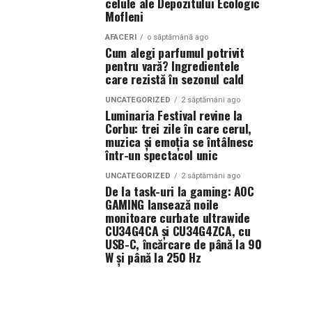
celule ale Depozitului Ecologic
Mofleni
AFACERI
o săptămână ago
Cum alegi parfumul potrivit
pentru vară? Ingredientele
care rezistă în sezonul cald
UNCATEGORIZED
2 săptămâni ago
Luminaria Festival revine la
Corbu: trei zile în care cerul,
muzica și emoția se întâlnesc
într-un spectacol unic
UNCATEGORIZED
2 săptămâni ago
De la task-uri la gaming: AOC
GAMING lansează noile
monitoare curbate ultrawide
CU34G4CA și CU34G4ZCA, cu
USB-C, încărcare de până la 90
W și până la 250 Hz