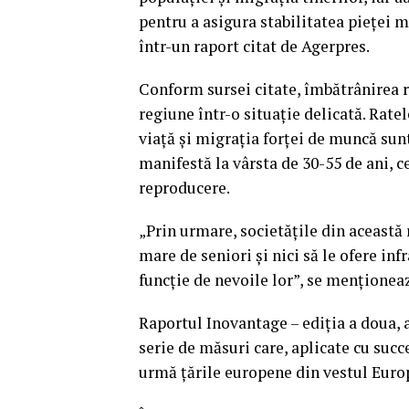
pentru a asigura stabilitatea pieţei m
într-un raport citat de Agerpres.
Conform sursei citate, îmbătrânirea 
regiune într-o situaţie delicată.
Ratel
viaţă şi migraţia forţei de muncă sunt
manifestă la vârsta de 30-55 de ani, c
reproducere.
„Prin urmare, societăţile din această
mare de seniori şi nici să le ofere inf
funcţie de nevoile lor”, se menţione
Raportul Inovantage – ediţia a doua, a
serie de măsuri care, aplicate cu suc
urmă ţările europene din vestul Euro