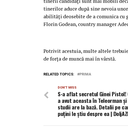
tinerii candidaţi sunt mai mobili dec
tinerilor aduce după sine nevoia unor 
abilităţi deosebite de a comunica cu g
Florin Godean, country manager Ade
Potrivit acestuia, multe altele trebui
de forţa de muncă mai în vârstă.
RELATED TOPICS:
PRIMA
DON'T MISS
S-a aflat secretul Ginei Pistol!
a avut aceasta în Teleorman și
studii are la bază. Detalii pe ca
puțini le știu despre ea | DoljAZ