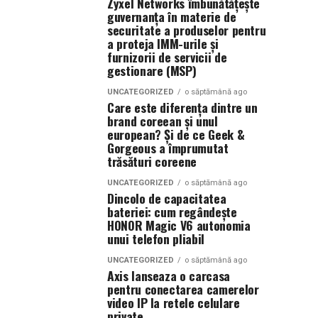
Zyxel Networks îmbunătățește
guvernanța în materie de
securitate a produselor pentru
a proteja IMM-urile și
furnizorii de servicii de
gestionare (MSP)
UNCATEGORIZED
o săptămână ago
Care este diferența dintre un
brand coreean și unul
european? Și de ce Geek &
Gorgeous a împrumutat
trăsături coreene
UNCATEGORIZED
o săptămână ago
Dincolo de capacitatea
bateriei: cum regândește
HONOR Magic V6 autonomia
unui telefon pliabil
UNCATEGORIZED
o săptămână ago
Axis lanseaza o carcasa
pentru conectarea camerelor
video IP la retele celulare
private