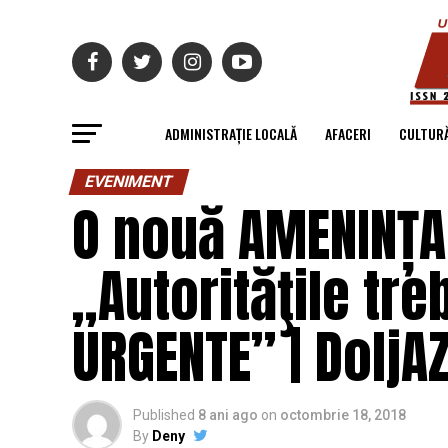
ADMINISTRAȚIE LOCALĂ
AFACERI
CULTUR
EVENIMENT
O nouă AMENINȚA
„Autorităţile tre
URGENTE” | DoljAZ
Published
8 ani ago
on
octombrie 18, 2018
By
Deny