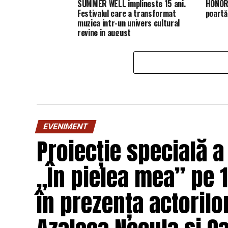
SUMMER WELL implineste 15 ani.
HONOR 
Festivalul care a transformat
poartă
muzica intr-un univers cultural
revine in august
EVENIMENT
Proiecție specială a
„În pielea mea” pe 1
în prezența actorilo