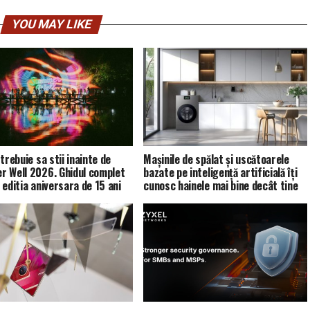
YOU MAY LIKE
trebuie sa stii inainte de
Mașinile de spălat și uscătoarele
 Well 2026. Ghidul complet
bazate pe inteligență artificială îți
 editia aniversara de 15 ani
cunosc hainele mai bine decât tine