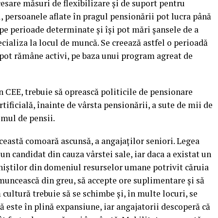
cesare măsuri de flexibilizare şi de suport pentru
el, persoanele aflate în pragul pensionării pot lucra până
 pe perioade determinate şi îşi pot mări şansele de a
cializa la locul de muncă. Se creează astfel o perioadă
i pot rămâne activi, pe baza unui program agreat de
din CEE, trebuie să oprească politicile de pensionare
ificială, înainte de vârsta pensionării, a sute de mii de
emul de pensii.
ceastă comoară ascunsă, a angajaţilor seniori. Legea
 un candidat din cauza vârstei sale, iar daca a existat un
niştilor din domeniul resurselor umane potrivit căruia
 muncească din greu, să accepte ore suplimentare şi să
 cultură trebuie să se schimbe şi, în multe locuri, se
ă este în plină expansiune, iar angajatorii descoperă că