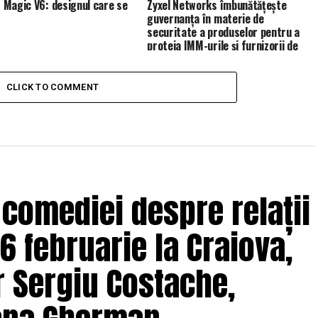
Magic V6: designul care se
Zyxel Networks îmbunătățește
guvernanța în materie de
securitate a produselor pentru a
proteja IMM-urile și furnizorii de
servicii de gestionare (MSP)
CLICK TO COMMENT
 comediei despre relații
6 februarie la Craiova,
r Sergiu Costache,