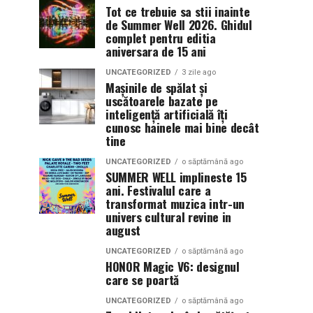
Tot ce trebuie sa stii inainte
de Summer Well 2026. Ghidul
complet pentru editia
aniversara de 15 ani
UNCATEGORIZED
3 zile ago
Mașinile de spălat și
uscătoarele bazate pe
inteligență artificială îți
cunosc hainele mai bine decât
tine
UNCATEGORIZED
o săptămână ago
SUMMER WELL implineste 15
ani. Festivalul care a
transformat muzica intr-un
univers cultural revine in
august
UNCATEGORIZED
o săptămână ago
HONOR Magic V6: designul
care se poartă
UNCATEGORIZED
o săptămână ago