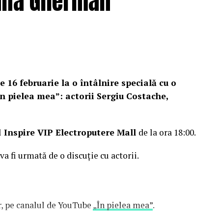
Oana Gherman
e 16 februarie la o întâlnire specială cu o
n pielea mea”: actorii Sergiu Costache,
l
Inspire VIP Electroputere Mall
de la ora 18:00.
 va fi urmată de o discuție cu actorii.
or, pe canalul de YouTube
„În pielea mea”
.