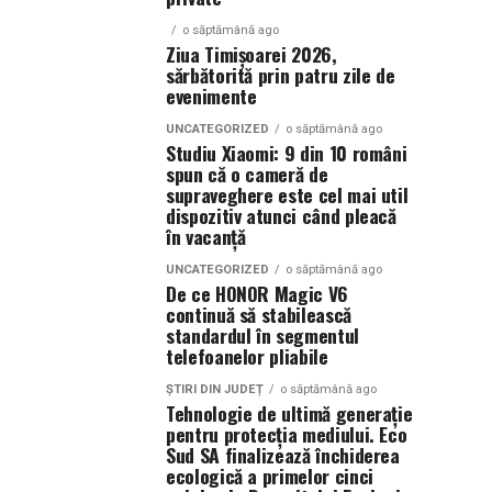
o săptămână ago
Ziua Timișoarei 2026,
sărbătorită prin patru zile de
evenimente
UNCATEGORIZED
o săptămână ago
Studiu Xiaomi: 9 din 10 români
spun că o cameră de
supraveghere este cel mai util
dispozitiv atunci când pleacă
în vacanță
UNCATEGORIZED
o săptămână ago
De ce HONOR Magic V6
continuă să stabilească
standardul în segmentul
telefoanelor pliabile
ȘTIRI DIN JUDEȚ
o săptămână ago
Tehnologie de ultimă generație
pentru protecția mediului. Eco
Sud SA finalizează închiderea
ecologică a primelor cinci