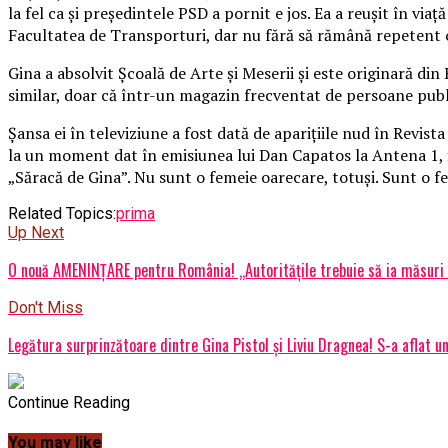
la fel ca şi preşedintele PSD a pornit e jos. Ea a reuşit în via
Facultatea de Transporturi, dar nu fără să rămână repetent 
Gina a absolvit Școală de Arte şi Meserii şi este originară din
similar, doar că într-un magazin frecventat de persoane publ
Șansa ei în televiziune a fost dată de apariţiile nud în Revi
la un moment dat în emisiunea lui Dan Capatos la Antena 1, f
„Săracă de Gina”. Nu sunt o femeie oarecare, totuşi. Sunt o
Related Topics:
prima
Up Next
O nouă AMENINȚARE pentru România! „Autorităţile trebuie să ia măsuri
Don't Miss
Legătura surprinzătoare dintre Gina Pistol și Liviu Dragnea! S-a aflat un
Continue Reading
You may like