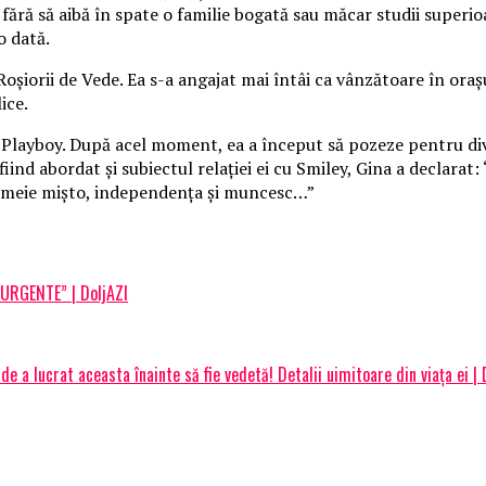
ţă fără să aibă în spate o familie bogată sau măcar studii superio
o dată.
 Roşiorii de Vede. Ea s-a angajat mai întâi ca vânzătoare în ora
ice.
sta Playboy. După acel moment, ea a început să pozeze pentru di
iind abordat şi subiectul relaţiei ei cu Smiley, Gina a declar
 femeie mişto, independenţa şi muncesc…”
 URGENTE” | DoljAZI
de a lucrat aceasta înainte să fie vedetă! Detalii uimitoare din viața ei | 