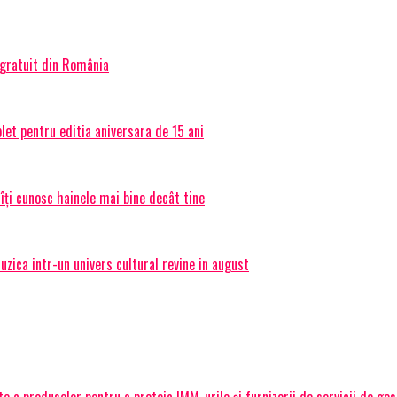
 gratuit din România
et pentru editia aniversara de 15 ani
 îți cunosc hainele mai bine decât tine
ica intr-un univers cultural revine in august
 a produselor pentru a proteja IMM-urile și furnizorii de servicii de ge