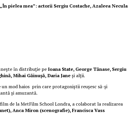
i „În pielea mea”: actorii Sergiu Costache, Azaleea Necula
unește în distribuție pe
Ioana State, George Tănase, Sergiu
hină, Mihai Găinușă, Daria Jane
și alții.
 un mod haios prin care protagoniștii reușesc să-și
xantă și amuzantă.
 film de la MetFilm School Londra, a colaborat la realizarea
net), Anca Miron (scenografie), Francisca Vass