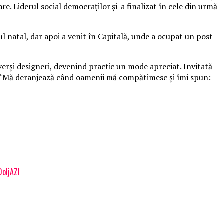
are. Liderul social democraţilor şi-a finalizat în cele din urmă
şul natal, dar apoi a venit în Capitală, unde a ocupat un post
verşi designeri, devenind practic un mode apreciat. Invitată
at: “Mă deranjează când oamenii mă compătimesc şi îmi spun:
DoljAZI