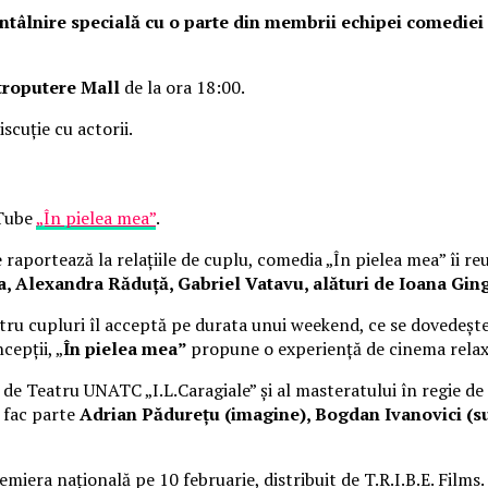
o întâlnire specială cu o parte din membrii echipei comedie
troputere Mall
de la ora 18:00.
iscuție cu actorii.
uTube
„În pielea mea”
.
raportează la relațiile de cuplu, comedia „În pielea mea” îi re
Alexandra Răduță, Gabriel Vatavu, alături de Ioana Ging
ru cupluri îl acceptă pe durata unui weekend, ce se dovedește
cepții, „
În pielea mea”
propune o experiență de cinema rela
i de Teatru UNATC „I.L.Caragiale” și al masteratului în regie de
e fac parte
Adrian Pădurețu (imagine), Bogdan Ivanovici (su
miera națională pe 10 februarie, distribuit de T.R.I.B.E. Films.