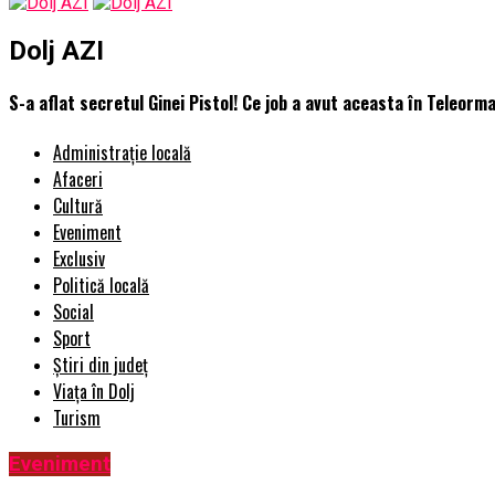
Dolj AZI
S-a aflat secretul Ginei Pistol! Ce job a avut aceasta în Teleorman 
Administrație locală
Afaceri
Cultură
Eveniment
Exclusiv
Politică locală
Social
Sport
Știri din județ
Viața în Dolj
Turism
Eveniment