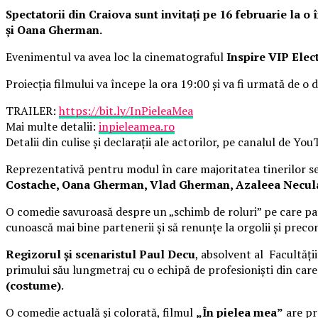
Spectatorii din Craiova sunt invitați pe 16 februarie la 
și Oana Gherman.
Evenimentul va avea loc la cinematograful
Inspire VIP Elec
Proiecția filmului va începe la ora 19:00 și va fi urmată de o d
TRAILER:
https://bit.ly/InPieleaMea
Mai multe detalii:
inpieleamea.ro
Detalii din culise și declarații ale actorilor, pe canalul de Yo
Reprezentativă pentru modul în care majoritatea tinerilor se 
Costache, Oana Gherman, Vlad Gherman, Azaleea Necula, 
O comedie savuroasă despre un „schimb de roluri” pe care pat
cunoască mai bine partenerii și să renunțe la orgolii și precon
Regizorul și scenaristul Paul Decu
, absolvent al Facultăți
primului său lungmetraj cu o echipă de profesioniști din car
(costume)
.
O comedie actuală și colorată, filmul
„În pielea mea”
are pre