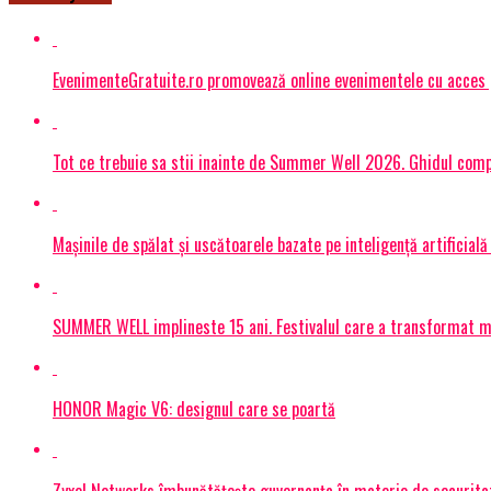
EvenimenteGratuite.ro promovează online evenimentele cu acces
Tot ce trebuie sa stii inainte de Summer Well 2026. Ghidul compl
Mașinile de spălat și uscătoarele bazate pe inteligență artificială
SUMMER WELL implineste 15 ani. Festivalul care a transformat muz
HONOR Magic V6: designul care se poartă
Zyxel Networks îmbunătățește guvernanța în materie de securitate