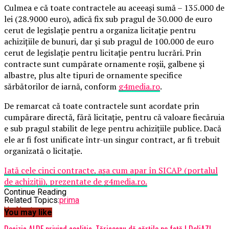
Culmea e că toate contractele au aceeaşi sumă – 135.000 de
lei (28.9000 euro), adică fix sub pragul de 30.000 de euro
cerut de legislaţie pentru a organiza licitaţie pentru
achiziţiile de bunuri, dar şi sub pragul de 100.000 de euro
cerut de legislaţie pentru licitaţie pentru lucrări. Prin
contracte sunt cumpărate ornamente roşii, galbene şi
albastre, plus alte tipuri de ornamente specifice
sărbătorilor de iarnă, conform
g4media.ro
.
De remarcat că toate contractele sunt acordate prin
cumpărare directă, fără licitaţie, pentru că valoare fiecăruia
e sub pragul stabilit de lege pentru achiziţiile publice. Dacă
ele ar fi fost unificate într-un singur contract, ar fi trebuit
organizată o licitaţie.
Iată cele cinci contracte, aşa cum apar în SICAP (portalul
de achiziţii), prezentate de g4media.ro.
Continue Reading
Related Topics:
prima
Up Next
You may like
Decizia ALDE privind coaliția. Tăriceanu dă cărțile pe față | DoljAZI