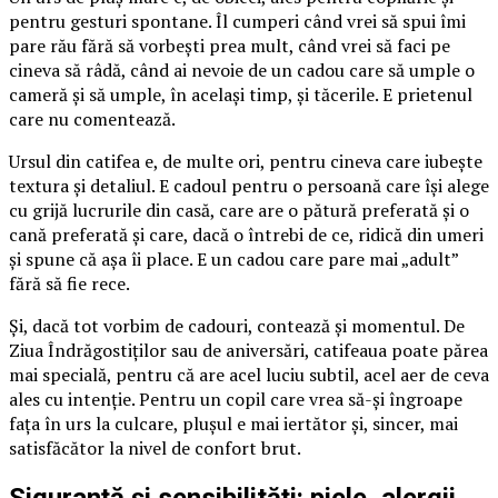
pentru gesturi spontane. Îl cumperi când vrei să spui îmi
pare rău fără să vorbești prea mult, când vrei să faci pe
cineva să râdă, când ai nevoie de un cadou care să umple o
cameră și să umple, în același timp, și tăcerile. E prietenul
care nu comentează.
Ursul din catifea e, de multe ori, pentru cineva care iubește
textura și detaliul. E cadoul pentru o persoană care își alege
cu grijă lucrurile din casă, care are o pătură preferată și o
cană preferată și care, dacă o întrebi de ce, ridică din umeri
și spune că așa îi place. E un cadou care pare mai „adult”
fără să fie rece.
Și, dacă tot vorbim de cadouri, contează și momentul. De
Ziua Îndrăgostiților sau de aniversări, catifeaua poate părea
mai specială, pentru că are acel luciu subtil, acel aer de ceva
ales cu intenție. Pentru un copil care vrea să-și îngroape
fața în urs la culcare, plușul e mai iertător și, sincer, mai
satisfăcător la nivel de confort brut.