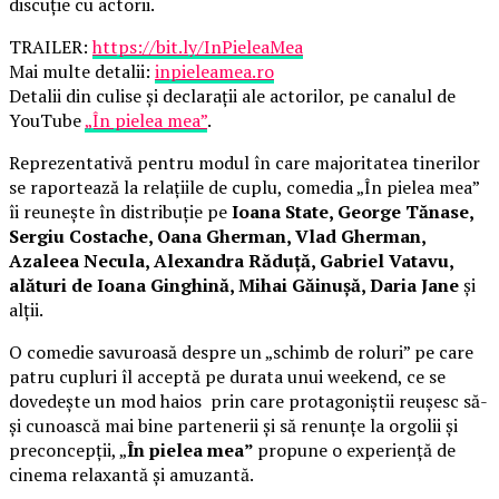
discuție cu actorii.
TRAILER:
https://bit.ly/InPieleaMea
Mai multe detalii:
inpieleamea.ro
Detalii din culise și declarații ale actorilor, pe canalul de
YouTube
„În pielea mea”
.
Reprezentativă pentru modul în care majoritatea tinerilor
se raportează la relațiile de cuplu, comedia „În pielea mea”
îi reunește în distribuție pe
Ioana State, George Tănase,
Sergiu Costache, Oana Gherman, Vlad Gherman,
Azaleea Necula, Alexandra Răduță, Gabriel Vatavu,
alături de Ioana Ginghină, Mihai Găinușă, Daria Jane
și
alții.
O comedie savuroasă despre un „schimb de roluri” pe care
patru cupluri îl acceptă pe durata unui weekend, ce se
dovedește un mod haios prin care protagoniștii reușesc să-
și cunoască mai bine partenerii și să renunțe la orgolii și
preconcepții, „
În pielea mea”
propune o experiență de
cinema relaxantă și amuzantă.