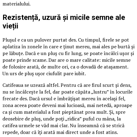
materialului.
Rezistență, uzură și micile semne ale
vieții
Plușul e ca un pulover purtat des. Cu timpul, firele se pot
aplatiza în zonele în care e ținut mereu, mai ales pe burtă și
pe lăbuțe. Dacă e un pluș cu fir lung, se poate încâlci ușor și
poate prinde scame. Dar are o mare calitate: micile semne
de folosire arată, de multe ori, ca o dovadă de atașament.
Un urs de pluș ușor ciufulit pare iubit.
Catifeaua se uzează altfel. Pentru că are firul scurt și dens,
nu se încâlcește la fel, dar poate căpăta „lustru” în locurile
frecate des. Dacă ursul e îmbrățișat mereu în același fel,
zona aceea poate deveni mai lucioasă, mai netedă, aproape
ca și cum materialul a fost pieptănat prea mult. Și, spre
deosebire de pluș, unde poți „ridica” puful cu mâna, la
catifea urmele se văd mai clar. Nu înseamnă că se strică
repede, doar că îți arată mai direct unde a fost atins.