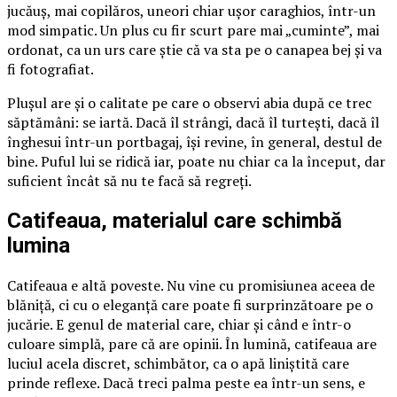
jucăuș, mai copilăros, uneori chiar ușor caraghios, într-un
mod simpatic. Un plus cu fir scurt pare mai „cuminte”, mai
ordonat, ca un urs care știe că va sta pe o canapea bej și va
fi fotografiat.
Plușul are și o calitate pe care o observi abia după ce trec
săptămâni: se iartă. Dacă îl strângi, dacă îl turtești, dacă îl
înghesui într-un portbagaj, își revine, în general, destul de
bine. Puful lui se ridică iar, poate nu chiar ca la început, dar
suficient încât să nu te facă să regreți.
Catifeaua, materialul care schimbă
lumina
Catifeaua e altă poveste. Nu vine cu promisiunea aceea de
blăniță, ci cu o eleganță care poate fi surprinzătoare pe o
jucărie. E genul de material care, chiar și când e într-o
culoare simplă, pare că are opinii. În lumină, catifeaua are
luciul acela discret, schimbător, ca o apă liniștită care
prinde reflexe. Dacă treci palma peste ea într-un sens, e