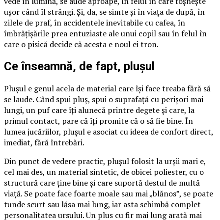
vede în lumină, se aude aproape, în felul în care foșnește
ușor când îl strângi. Și, da, se simte și în viața de după, în
zilele de praf, în accidentele inevitabile cu cafea, în
îmbrățișările prea entuziaste ale unui copil sau în felul în
care o pisică decide că acesta e noul ei tron.
Ce înseamnă, de fapt, plușul
Plușul e genul acela de material care își face treaba fără să
se laude. Când spui pluș, spui o suprafață cu perișori mai
lungi, un puf care îți alunecă printre degete și care, la
primul contact, pare că îți promite că o să fie bine. În
lumea jucăriilor, plușul e asociat cu ideea de confort direct,
imediat, fără întrebări.
Din punct de vedere practic, plușul folosit la urșii mari e,
cel mai des, un material sintetic, de obicei poliester, cu o
structură care ține bine și care suportă destul de multă
viață. Se poate face foarte moale sau mai „blănos”, se poate
tunde scurt sau lăsa mai lung, iar asta schimbă complet
personalitatea ursului. Un plus cu fir mai lung arată mai