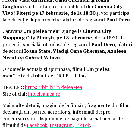
Ginghină
vin la întâlnirea cu publicul din
Cinema City
Vivo! Pitești pe 17 februarie, de la 18:30
și vor participa
la o discuție după proiecție, alături de regizorul
Paul Decu.
Caravana
„În pielea mea”
ajunge la
Cinema City
Shopping City Ploiești, pe 18 februarie,
de la 18:30, la
proiecția specială introdusă de regizorul
Paul Decu
, alături
de actorii
Ioana State, Vlad și Oana Gherman, Azaleea
Necula și Gabriel Vatavu.
O comedie actuală și spumoasă, filmul
„În pielea
mea”
este distribuit de T.R.I.B.E. Films.
TRAILER:
https://bit.ly/InPieleaMea
Site oficial:
inpieleamea.ro
Mai multe detalii, imagini de la filmări, fragmente din film,
declarații din partea actorilor și informații despre
concursuri sunt disponibile pe paginile social media ale
filmului de
Facebook
,
Instagram
,
TikTok
.