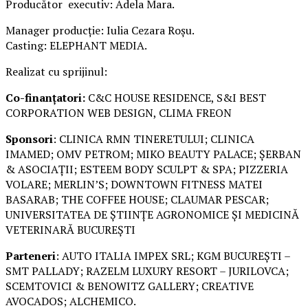
Producător executiv: Adela Mara.
Manager producție: Iulia Cezara Roșu.
Casting: ELEPHANT MEDIA.
Realizat cu sprijinul:
Co-finanțatori:
C&C HOUSE RESIDENCE, S&I BEST
CORPORATION WEB DESIGN, CLIMA FREON
Sponsori
: CLINICA RMN TINERETULUI; CLINICA
IMAMED; OMV PETROM; MIKO BEAUTY PALACE; ȘERBAN
& ASOCIAȚII; ESTEEM BODY SCULPT & SPA; PIZZERIA
VOLARE; MERLIN’S; DOWNTOWN FITNESS MATEI
BASARAB; THE COFFEE HOUSE; CLAUMAR PESCAR;
UNIVERSITATEA DE ȘTIINȚE AGRONOMICE ȘI MEDICINĂ
VETERINARĂ BUCUREȘTI
Parteneri
: AUTO ITALIA IMPEX SRL; KGM BUCUREȘTI –
SMT PALLADY; RAZELM LUXURY RESORT – JURILOVCA;
SCEMTOVICI & BENOWITZ GALLERY; CREATIVE
AVOCADOS; ALCHEMICO.