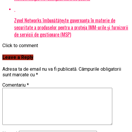
Zyxel Networks îmbunătățește guvernanța în materie de
securitate a produselor pentru a proteja IMM-urile și furnizorii
de servicii de gestionare (MSP)
Click to comment
Leave a Reply
Adresa ta de email nu va fi publicată.
Câmpurile obligatorii
sunt marcate cu
*
Comentariu
*