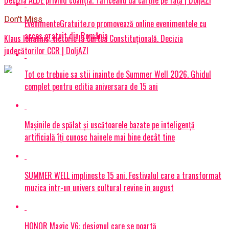
Don't Miss
EvenimenteGratuite.ro promovează online evenimentele cu
acces gratuit din România
Klaus Iohannis, victorie la Curtea Constituțională. Decizia
judecătorilor CCR | DoljAZI
Tot ce trebuie sa stii inainte de Summer Well 2026. Ghidul
complet pentru editia aniversara de 15 ani
Mașinile de spălat și uscătoarele bazate pe inteligență
artificială îți cunosc hainele mai bine decât tine
SUMMER WELL implineste 15 ani. Festivalul care a transformat
muzica intr-un univers cultural revine in august
HONOR Magic V6: designul care se poartă