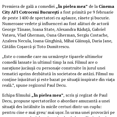
Premiera de gală a comediei
„În pielea mea”
de la
Cinema
City AFI Cotroceni București
a fost primită pe 9 februarie
de peste 1400 de spectatori cu aplauze, râsete și bucurie.
Numeroase vedete și influenceri au fost alături de actorii
George Tănase, Ioana State, Alexandra Răduță, Gabriel
Vatavu, Vlad Gherman, Oana Gherman, Sergiu Costache,
Azaleea Necula, Ioana Ginghină, Mihai Găinușă, Daria Jane,
Cătălin Coșarcă și Toto Dumitrescu.
„Este o comedie care nu urmărește tiparele ultimelor
comedii lansate în ultimul timp la noi. Filmul are o
narațiune jucăușă cu personaje construite în jurul unei
tematici aprins dezbătută în societatea de astăzi. Filmul nu
conține înjurături și este bazat pe situații inspirate din viața
reală.”, spune regizorul Paul Decu.
Echipa filmului
„În pielea mea”
, scris și regizat de Paul
Decu, propune spectatorilor o abordare amuzantă a unei
situații des întâlnite în micile certuri dintr-un cuplu:
pentru cine e mai greu/ mai ușor. În urma unei provocări pe