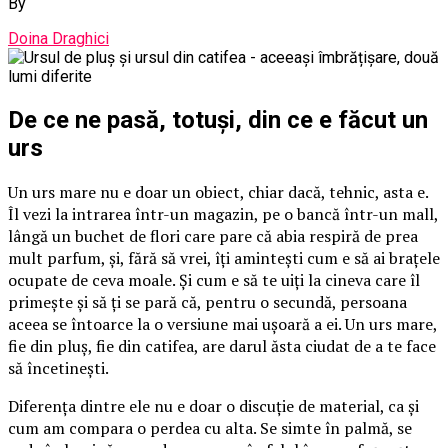
By
Doina Draghici
De ce ne pasă, totuși, din ce e făcut un
urs
Un urs mare nu e doar un obiect, chiar dacă, tehnic, asta e.
Îl vezi la intrarea într-un magazin, pe o bancă într-un mall,
lângă un buchet de flori care pare că abia respiră de prea
mult parfum, și, fără să vrei, îți amintești cum e să ai brațele
ocupate de ceva moale. Și cum e să te uiți la cineva care îl
primește și să ți se pară că, pentru o secundă, persoana
aceea se întoarce la o versiune mai ușoară a ei. Un urs mare,
fie din pluș, fie din catifea, are darul ăsta ciudat de a te face
să încetinești.
Diferența dintre ele nu e doar o discuție de material, ca și
cum am compara o perdea cu alta. Se simte în palmă, se