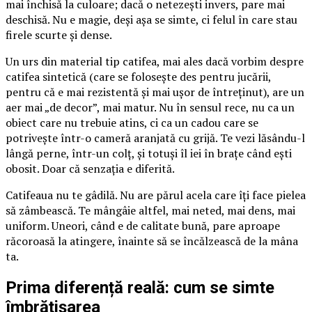
mai închisă la culoare; dacă o netezești invers, pare mai
deschisă. Nu e magie, deși așa se simte, ci felul în care stau
firele scurte și dense.
Un urs din material tip catifea, mai ales dacă vorbim despre
catifea sintetică (care se folosește des pentru jucării,
pentru că e mai rezistentă și mai ușor de întreținut), are un
aer mai „de decor”, mai matur. Nu în sensul rece, nu ca un
obiect care nu trebuie atins, ci ca un cadou care se
potrivește într-o cameră aranjată cu grijă. Te vezi lăsându-l
lângă perne, într-un colț, și totuși îl iei în brațe când ești
obosit. Doar că senzația e diferită.
Catifeaua nu te gâdilă. Nu are părul acela care îți face pielea
să zâmbească. Te mângâie altfel, mai neted, mai dens, mai
uniform. Uneori, când e de calitate bună, pare aproape
răcoroasă la atingere, înainte să se încălzească de la mâna
ta.
Prima diferență reală: cum se simte
îmbrățișarea