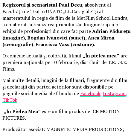
Regizorul și scenaristul Paul Decu
, absolvent al
Facultății de Teatru UNATC „I.L.Caragiale” și al
masteratului în regie de film de la MetFilm School Londra,
a colaborat la realizarea primului său lungmetraj cu o
echipă de profesioniști din care fac parte
Adrian Pădurețu
(imagine), Bogdan Ivanovici (sunet), Anca Miron
(scenografie), Francisca Vass (costume)
.
O comedie actuală și colorată, filmul
„În pielea mea”
are
premiera națională pe 10 februarie, distribuit de T.R.I.B.E.
Films.
Mai multe detalii, imagini de la filmări, fragmente din film
și declarații din partea actorilor sunt disponibile pe
paginile social media ale filmului de
Facebook
,
Instagram
,
TikTok
.
„În Pielea Mea”
este un film produs de: CB MOTION
PICTURES.
Producător asociat: MAGNETIC MEDIA PRODUCTIONS;