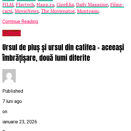
FILM
,
Playtech
,
Happ.ro
,
Cinefilia
,
Daily Magazine
,
Filme-
carti
,
MovieNews
,
The Movienator
,
Munteanu
.
Continue Reading
Cultură
Ursul de pluș și ursul din catifea – aceeași
îmbrățișare, două lumi diferite
Published
7 luni ago
on
ianuarie 23, 2026