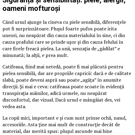
Siguranță și sensibilități: piele, alergii,
oameni mofturoși
Când ursul ajunge la cineva cu piele sensibilă, diferențele
pot fi surprinzătoare. Plușul foarte pufos poate irita
uneori, nu neapărat din cauza materialului în sine, ci din
cauza prafului care se prinde ușor și din cauza felului în
care firele freacă pielea. La unii, senzația de „gâdilat” e
minunată; la alții, e prea mult.
Catifeaua, fiind mai netedă, poate fi mai plăcută pentru
pielea sensibilă, dar are propriile capricii: dacă e de calitate
slabă, poate deveni aspră sau poate „agăța” în anumite
direcții. Și mai e ceva: catifeaua poate scoate în evidență
transpirația mâinilor, adică urmele, nu neapărat
disconfortul, dar vizual. Dacă ursul e mângâiat des, vei
vedea asta.
La copii mici, important e și cum sunt prinse ochii, nasul,
accesoriile. Asta ține mai mult de construcție decât de
material, dar merită spus: plușul ascunde mai bine