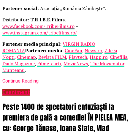
Partener social
: Asociația „România Zâmbește”.
Distribuitor:
T.R.I.B.E. Films
.
www.facebook.com/TribeFilms.ro
–
www.instagram.com/tribefilms.ro/
Partener media principal
:
VIRGIN RADIO
ROMANIA
Parteneri media
:
CineFan
,
News.ro
,
Zile și
Nopți
,
Cinemap
,
Revista FILM
,
Playtech
,
Happ.ro
,
Cinefilia
,
Daily Magazine
,
Filme-carti
,
MovieNews
,
The Movienator
,
Munteanu
.
Continue Reading
Eveniment
Peste 1400 de spectatori entuziaști la
premiera de gală a comediei ÎN PIELEA MEA,
cu: George Tănase, Ioana State, Vlad