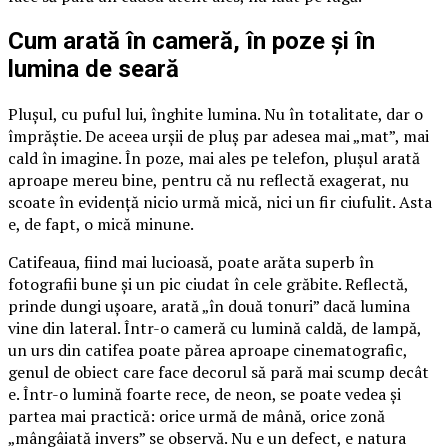
Cum arată în cameră, în poze și în
lumina de seară
Plușul, cu puful lui, înghite lumina. Nu în totalitate, dar o
împrăștie. De aceea urșii de pluș par adesea mai „mat”, mai
cald în imagine. În poze, mai ales pe telefon, plușul arată
aproape mereu bine, pentru că nu reflectă exagerat, nu
scoate în evidență nicio urmă mică, nici un fir ciufulit. Asta
e, de fapt, o mică minune.
Catifeaua, fiind mai lucioasă, poate arăta superb în
fotografii bune și un pic ciudat în cele grăbite. Reflectă,
prinde dungi ușoare, arată „în două tonuri” dacă lumina
vine din lateral. Într-o cameră cu lumină caldă, de lampă,
un urs din catifea poate părea aproape cinematografic,
genul de obiect care face decorul să pară mai scump decât
e. Într-o lumină foarte rece, de neon, se poate vedea și
partea mai practică: orice urmă de mână, orice zonă
„mângâiată invers” se observă. Nu e un defect, e natura