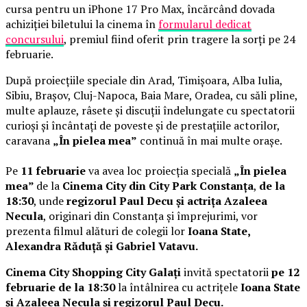
cursa pentru un iPhone 17 Pro Max, încărcând dovada
achiziției biletului la cinema în
formularul dedicat
concursului
, premiul fiind oferit prin tragere la sorți pe 24
februarie.
După proiecțiile speciale din Arad, Timișoara, Alba Iulia,
Sibiu, Brașov, Cluj-Napoca, Baia Mare, Oradea, cu săli pline,
multe aplauze, râsete și discuții îndelungate cu spectatorii
curioși și încântați de poveste și de prestațiile actorilor,
caravana
„În pielea mea”
continuă în mai multe orașe.
Pe
11 februarie
va avea loc proiecția specială
„În pielea
mea”
de la
Cinema City din City Park Constanța
,
de la
18:30
, unde
regizorul Paul Decu și actrița Azaleea
Necula
, originari din Constanța și împrejurimi, vor
prezenta filmul alături de colegii lor
Ioana State,
Alexandra Răduță și Gabriel Vatavu.
Cinema City Shopping City Galați
invită spectatorii
pe 12
februarie de la 18:30
la întâlnirea cu actrițele
Ioana State
și Azaleea Necula și regizorul Paul Decu.