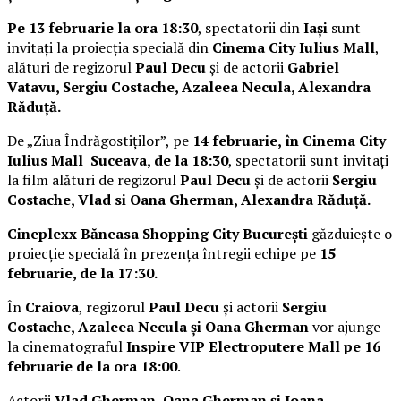
Pe 13 februarie la ora 18:30
, spectatorii din
Iași
sunt
invitați la proiecția specială din
Cinema City Iulius Mall
,
alături de regizorul
Paul Decu
și de actorii
Gabriel
Vatavu, Sergiu Costache, Azaleea Necula, Alexandra
Răduță.
De „Ziua Îndrăgostiților”, pe
14 februarie, în Cinema City
Iulius Mall Suceava, de la 18:30
, spectatorii sunt invitați
la film alături de regizorul
Paul Decu
și de actorii
Sergiu
Costache, Vlad si Oana Gherman, Alexandra Răduță.
Cineplexx Băneasa Shopping City București
găzduiește o
proiecție specială în prezența întregii echipe pe
15
februarie, de la 17:30.
În
Craiova
, regizorul
Paul Decu
și actorii
Sergiu
Costache, Azaleea Necula și Oana Gherman
vor ajunge
la cinematograful
Inspire VIP Electroputere Mall pe 16
februarie de la ora 18:00
.
Actorii
Vlad Gherman, Oana Gherman și Ioana