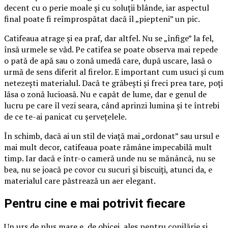
decent cu o perie moale și cu soluții blânde, iar aspectul
final poate fi reîmprospătat dacă îl „piepteni” un pic.
Catifeaua atrage și ea praf, dar altfel. Nu se „înfige” la fel,
însă urmele se văd. Pe catifea se poate observa mai repede
o pată de apă sau o zonă umedă care, după uscare, lasă o
urmă de sens diferit al firelor. E important cum usuci și cum
netezești materialul. Dacă te grăbești și freci prea tare, poți
lăsa o zonă lucioasă. Nu e capăt de lume, dar e genul de
lucru pe care îl vezi seara, când aprinzi lumina și te întrebi
de ce te-ai panicat cu șervețelele.
În schimb, dacă ai un stil de viață mai „ordonat” sau ursul e
mai mult decor, catifeaua poate rămâne impecabilă mult
timp. Iar dacă e într-o cameră unde nu se mănâncă, nu se
bea, nu se joacă pe covor cu sucuri și biscuiți, atunci da, e
materialul care păstrează un aer elegant.
Pentru cine e mai potrivit fiecare
Un urs de pluș mare e, de obicei, ales pentru copilărie și