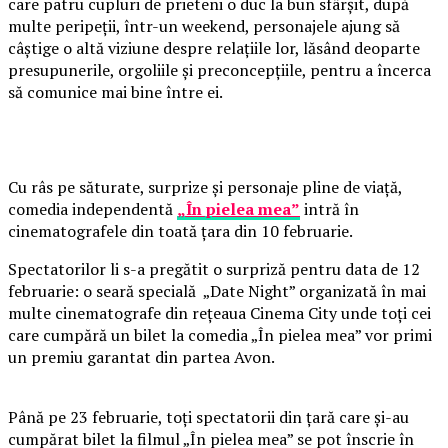
care patru cupluri de prieteni o duc la bun sfârșit, după
multe peripeții, într-un weekend, personajele ajung să
câștige o altă viziune despre relațiile lor, lăsând deoparte
presupunerile, orgoliile și preconcepțiile, pentru a încerca
să comunice mai bine între ei.
Cu râs pe săturate, surprize și personaje pline de viață,
comedia independentă
„În pielea mea”
intră în
cinematografele din toată țara din 10 februarie.
Spectatorilor li s-a pregătit o surpriză pentru data de 12
februarie: o seară specială „Date Night” organizată în mai
multe cinematografe din rețeaua Cinema City unde toți cei
care cumpără un bilet la comedia „În pielea mea” vor primi
un premiu garantat din partea Avon.
Până pe 23 februarie, toți spectatorii din țară care și-au
cumpărat bilet la filmul „În pielea mea” se pot înscrie în