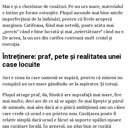
Mai e și o chestiune de cusături. Pe un urs mare, materialul
e întins pe forme rotunjite. Plușul ascunde mai bine micile
imperfecțiuni de la îmbinări, pentru că firele acoperă
marginea. Catifeaua, fiind mai netedă, poate arăta mai
„precis” când e bine lucrată și mai „neiertătoare” când nu e.
De aceea, la un urs din catifea contează mult croiul și
execuția.
Întreținere: praf, pete și realitatea unei
case locuite
Aici e zona în care oamenii se supără, pentru că nimeni nu
cumpără un urs mare gândindu-se la aspirator. Și totuși.
Plușul atrage praf, da, fiindcă are suprafață mai mare, fire
mai multe, deci are de ce să se agațe. Se mai lipește și părul
de animale, mai ales dacă ai o pisică ambițioasă sau un câine
care crede că ursul e un prieten nou. Curățarea poate fi
relativ simplă dacă ursul e făcut să suporte spălări ușoare
sau curățare locală. În general, un pluș bun se curăță