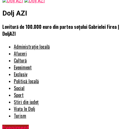
Dolj AZI
Lovitură de 100.000 euro din partea soțului Gabrielei Firea |
DoljAZI
Administrație locală
Afaceri
Cultură
Eveniment
Exclusiv
Politică locală
Social
Sport
Știri din județ
Viața în Dolj
Turism
Eveniment