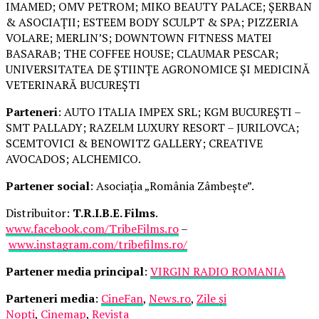
IMAMED; OMV PETROM; MIKO BEAUTY PALACE; ȘERBAN
& ASOCIAȚII; ESTEEM BODY SCULPT & SPA; PIZZERIA
VOLARE; MERLIN’S; DOWNTOWN FITNESS MATEI
BASARAB; THE COFFEE HOUSE; CLAUMAR PESCAR;
UNIVERSITATEA DE ȘTIINȚE AGRONOMICE ȘI MEDICINĂ
VETERINARĂ BUCUREȘTI
Parteneri
: AUTO ITALIA IMPEX SRL; KGM BUCUREȘTI –
SMT PALLADY; RAZELM LUXURY RESORT – JURILOVCA;
SCEMTOVICI & BENOWITZ GALLERY; CREATIVE
AVOCADOS; ALCHEMICO.
Partener social
: Asociația „România Zâmbește”.
Distribuitor:
T.R.I.B.E. Films
.
www.facebook.com/TribeFilms.ro
–
www.instagram.com/tribefilms.ro/
Partener media principal
:
VIRGIN RADIO ROMANIA
Parteneri media
:
CineFan
,
News.ro
,
Zile și
Nopți
,
Cinemap
,
Revista