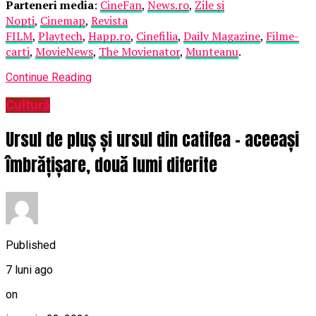
Parteneri media
:
CineFan
,
News.ro
,
Zile și
Nopți
,
Cinemap
,
Revista
FILM
,
Playtech
,
Happ.ro
,
Cinefilia
,
Daily Magazine
,
Filme-
carti
,
MovieNews
,
The Movienator
,
Munteanu
.
Continue Reading
Cultură
Ursul de pluș și ursul din catifea – aceeași
îmbrățișare, două lumi diferite
Published
7 luni ago
on