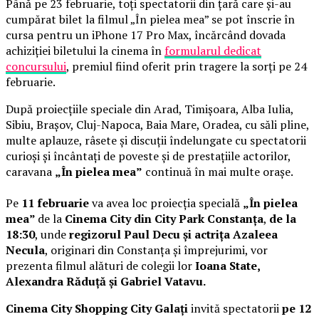
Până pe 23 februarie, toți spectatorii din țară care și-au
cumpărat bilet la filmul „În pielea mea” se pot înscrie în
cursa pentru un iPhone 17 Pro Max, încărcând dovada
achiziției biletului la cinema în
formularul dedicat
concursului
, premiul fiind oferit prin tragere la sorți pe 24
februarie.
După proiecțiile speciale din Arad, Timișoara, Alba Iulia,
Sibiu, Brașov, Cluj-Napoca, Baia Mare, Oradea, cu săli pline,
multe aplauze, râsete și discuții îndelungate cu spectatorii
curioși și încântați de poveste și de prestațiile actorilor,
caravana
„În pielea mea”
continuă în mai multe orașe.
Pe
11 februarie
va avea loc proiecția specială
„În pielea
mea”
de la
Cinema City din City Park Constanța
,
de la
18:30
, unde
regizorul Paul Decu și actrița Azaleea
Necula
, originari din Constanța și împrejurimi, vor
prezenta filmul alături de colegii lor
Ioana State,
Alexandra Răduță și Gabriel Vatavu.
Cinema City Shopping City Galați
invită spectatorii
pe 12