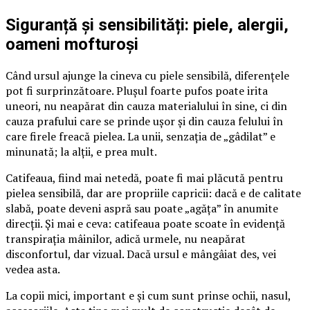
Siguranță și sensibilități: piele, alergii,
oameni mofturoși
Când ursul ajunge la cineva cu piele sensibilă, diferențele
pot fi surprinzătoare. Plușul foarte pufos poate irita
uneori, nu neapărat din cauza materialului în sine, ci din
cauza prafului care se prinde ușor și din cauza felului în
care firele freacă pielea. La unii, senzația de „gâdilat” e
minunată; la alții, e prea mult.
Catifeaua, fiind mai netedă, poate fi mai plăcută pentru
pielea sensibilă, dar are propriile capricii: dacă e de calitate
slabă, poate deveni aspră sau poate „agăța” în anumite
direcții. Și mai e ceva: catifeaua poate scoate în evidență
transpirația mâinilor, adică urmele, nu neapărat
disconfortul, dar vizual. Dacă ursul e mângâiat des, vei
vedea asta.
La copii mici, important e și cum sunt prinse ochii, nasul,