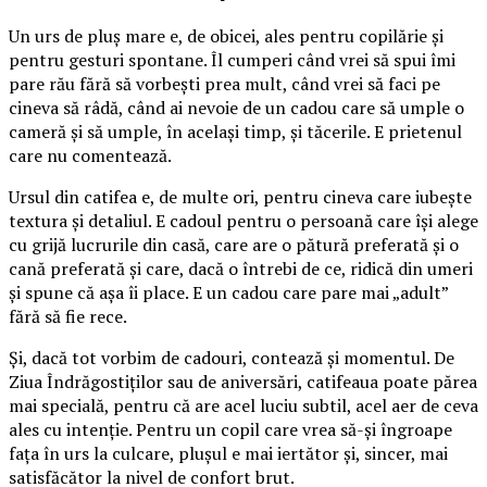
Un urs de pluș mare e, de obicei, ales pentru copilărie și
pentru gesturi spontane. Îl cumperi când vrei să spui îmi
pare rău fără să vorbești prea mult, când vrei să faci pe
cineva să râdă, când ai nevoie de un cadou care să umple o
cameră și să umple, în același timp, și tăcerile. E prietenul
care nu comentează.
Ursul din catifea e, de multe ori, pentru cineva care iubește
textura și detaliul. E cadoul pentru o persoană care își alege
cu grijă lucrurile din casă, care are o pătură preferată și o
cană preferată și care, dacă o întrebi de ce, ridică din umeri
și spune că așa îi place. E un cadou care pare mai „adult”
fără să fie rece.
Și, dacă tot vorbim de cadouri, contează și momentul. De
Ziua Îndrăgostiților sau de aniversări, catifeaua poate părea
mai specială, pentru că are acel luciu subtil, acel aer de ceva
ales cu intenție. Pentru un copil care vrea să-și îngroape
fața în urs la culcare, plușul e mai iertător și, sincer, mai
satisfăcător la nivel de confort brut.