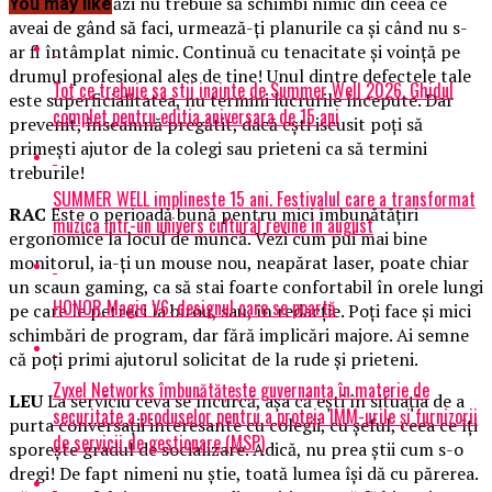
GEMENI
Astăzi nu trebuie să schimbi nimic din ceea ce
You may like
aveai de gând să faci, urmează-ţi planurile ca şi când nu s-
ar fi întâmplat nimic. Continuă cu tenacitate şi voinţă pe
drumul profesional ales de tine! Unul dintre defectele tale
Tot ce trebuie sa stii inainte de Summer Well 2026. Ghidul
este superficialitatea, nu termini lucrurile începute. Dar
complet pentru editia aniversara de 15 ani
prevenit, înseamnă pregătit, dacă eşti iscusit poţi să
primeşti ajutor de la colegi sau prieteni ca să termini
treburile!
SUMMER WELL implineste 15 ani. Festivalul care a transformat
RAC
Este o perioadă bună pentru mici îmbunătăţiri
muzica intr-un univers cultural revine in august
ergonomice la locul de muncă. Vezi cum pui mai bine
monitorul, ia-ţi un mouse nou, neapărat laser, poate chiar
un scaun gaming, ca să stai foarte confortabil în orele lungi
HONOR Magic V6: designul care se poartă
pe care le petreci la birou, sau, în redacţie. Poţi face şi mici
schimbări de program, dar fără implicări majore. Ai semne
că poţi primi ajutorul solicitat de la rude şi prieteni.
Zyxel Networks îmbunătățește guvernanța în materie de
LEU
La serviciu ceva se încurcă, aşa că eşti în situaţia de a
securitate a produselor pentru a proteja IMM-urile și furnizorii
purta conversaţii interesante cu colegii, cu şeful, ceea ce îţi
de servicii de gestionare (MSP)
sporeşte gradul de socializare. Adică, nu prea ştii cum s-o
dregi! De fapt nimeni nu ştie, toată lumea îşi dă cu părerea.