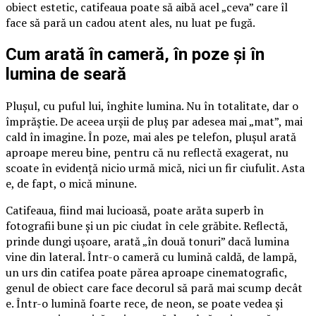
obiect estetic, catifeaua poate să aibă acel „ceva” care îl
face să pară un cadou atent ales, nu luat pe fugă.
Cum arată în cameră, în poze și în
lumina de seară
Plușul, cu puful lui, înghite lumina. Nu în totalitate, dar o
împrăștie. De aceea urșii de pluș par adesea mai „mat”, mai
cald în imagine. În poze, mai ales pe telefon, plușul arată
aproape mereu bine, pentru că nu reflectă exagerat, nu
scoate în evidență nicio urmă mică, nici un fir ciufulit. Asta
e, de fapt, o mică minune.
Catifeaua, fiind mai lucioasă, poate arăta superb în
fotografii bune și un pic ciudat în cele grăbite. Reflectă,
prinde dungi ușoare, arată „în două tonuri” dacă lumina
vine din lateral. Într-o cameră cu lumină caldă, de lampă,
un urs din catifea poate părea aproape cinematografic,
genul de obiect care face decorul să pară mai scump decât
e. Într-o lumină foarte rece, de neon, se poate vedea și