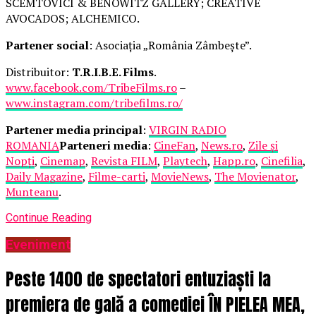
SCEMTOVICI & BENOWITZ GALLERY; CREATIVE
AVOCADOS; ALCHEMICO.
Partener social
: Asociația „România Zâmbește”.
Distribuitor:
T.R.I.B.E. Films
.
www.facebook.com/TribeFilms.ro
–
www.instagram.com/tribefilms.ro/
Partener media principal
:
VIRGIN RADIO
ROMANIA
Parteneri media
:
CineFan
,
News.ro
,
Zile și
Nopți
,
Cinemap
,
Revista FILM
,
Playtech
,
Happ.ro
,
Cinefilia
,
Daily Magazine
,
Filme-carti
,
MovieNews
,
The Movienator
,
Munteanu
.
Continue Reading
Eveniment
Peste 1400 de spectatori entuziaști la
premiera de gală a comediei ÎN PIELEA MEA,