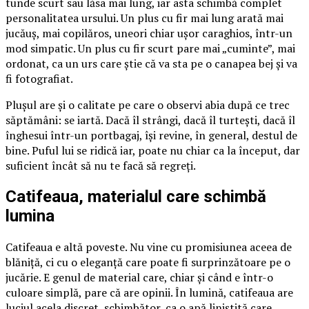
tunde scurt sau lăsa mai lung, iar asta schimbă complet
personalitatea ursului. Un plus cu fir mai lung arată mai
jucăuș, mai copilăros, uneori chiar ușor caraghios, într-un
mod simpatic. Un plus cu fir scurt pare mai „cuminte”, mai
ordonat, ca un urs care știe că va sta pe o canapea bej și va
fi fotografiat.
Plușul are și o calitate pe care o observi abia după ce trec
săptămâni: se iartă. Dacă îl strângi, dacă îl turtești, dacă îl
înghesui într-un portbagaj, își revine, în general, destul de
bine. Puful lui se ridică iar, poate nu chiar ca la început, dar
suficient încât să nu te facă să regreți.
Catifeaua, materialul care schimbă
lumina
Catifeaua e altă poveste. Nu vine cu promisiunea aceea de
blăniță, ci cu o eleganță care poate fi surprinzătoare pe o
jucărie. E genul de material care, chiar și când e într-o
culoare simplă, pare că are opinii. În lumină, catifeaua are
luciul acela discret, schimbător, ca o apă liniștită care