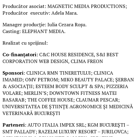
Producător asociat: MAGNETIC MEDIA PRODUCTIONS;
Producător executiv: Adela Mara.
Manager producție: Iulia Cezara Roșu.
Casting: ELEPHANT MEDIA.
Realizat cu sprijinul:
Co-finanțatori:
C&C HOUSE RESIDENCE, S&I BEST
CORPORATION WEB DESIGN, CLIMA FREON
Sponsori
: CLINICA RMN TINERETULUI; CLINICA
IMAMED; OMV PETROM; MIKO BEAUTY PALACE; ȘERBAN
& ASOCIAȚII; ESTEEM BODY SCULPT & SPA; PIZZERIA
VOLARE; MERLIN’S; DOWNTOWN FITNESS MATEI
BASARAB; THE COFFEE HOUSE; CLAUMAR PESCAR;
UNIVERSITATEA DE ȘTIINȚE AGRONOMICE ȘI MEDICINĂ
VETERINARĂ BUCUREȘTI
Parteneri
: AUTO ITALIA IMPEX SRL; KGM BUCUREȘTI –
SMT PALLADY; RAZELM LUXURY RESORT – JURILOVCA;