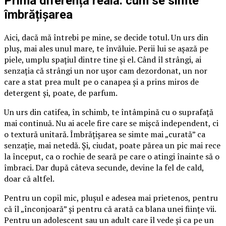
Prima diferență reală: cum se simte
îmbrățișarea
Aici, dacă mă întrebi pe mine, se decide totul. Un urs din
pluș, mai ales unul mare, te învăluie. Perii lui se așază pe
piele, umplu spațiul dintre tine și el. Când îl strângi, ai
senzația că strângi un nor ușor cam dezordonat, un nor
care a stat prea mult pe o canapea și a prins miros de
detergent și, poate, de parfum.
Un urs din catifea, în schimb, te întâmpină cu o suprafață
mai continuă. Nu ai acele fire care se mișcă independent, ci
o textură unitară. Îmbrățișarea se simte mai „curată” ca
senzație, mai netedă. Și, ciudat, poate părea un pic mai rece
la început, ca o rochie de seară pe care o atingi înainte să o
îmbraci. Dar după câteva secunde, devine la fel de cald,
doar că altfel.
Pentru un copil mic, plușul e adesea mai prietenos, pentru
că îl „înconjoară” și pentru că arată ca blana unei ființe vii.
Pentru un adolescent sau un adult care îl vede și ca pe un