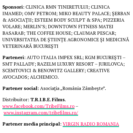
Sponsori
: CLINICA RMN TINERETULUI; CLINICA
IMAMED; OMV PETROM; MIKO BEAUTY PALACE; ȘERBAN
& ASOCIAȚII; ESTEEM BODY SCULPT & SPA; PIZZERIA
VOLARE; MERLIN’S; DOWNTOWN FITNESS MATEI
BASARAB; THE COFFEE HOUSE; CLAUMAR PESCAR;
UNIVERSITATEA DE ȘTIINȚE AGRONOMICE ȘI MEDICINĂ
VETERINARĂ BUCUREȘTI
Parteneri
: AUTO ITALIA IMPEX SRL; KGM BUCUREȘTI –
SMT PALLADY; RAZELM LUXURY RESORT – JURILOVCA;
SCEMTOVICI & BENOWITZ GALLERY; CREATIVE
AVOCADOS; ALCHEMICO.
Partener social
: Asociația „România Zâmbește”.
Distribuitor:
T.R.I.B.E. Films
.
www.facebook.com/TribeFilms.ro
–
www.instagram.com/tribefilms.ro/
Partener media principal
:
VIRGIN RADIO ROMANIA