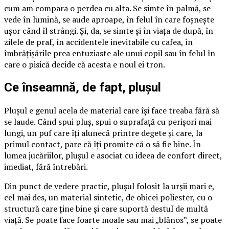
cum am compara o perdea cu alta. Se simte în palmă, se
vede în lumină, se aude aproape, în felul în care foșnește
ușor când îl strângi. Și, da, se simte și în viața de după, în
zilele de praf, în accidentele inevitabile cu cafea, în
îmbrățișările prea entuziaste ale unui copil sau în felul în
care o pisică decide că acesta e noul ei tron.
Ce înseamnă, de fapt, plușul
Plușul e genul acela de material care își face treaba fără să
se laude. Când spui pluș, spui o suprafață cu perișori mai
lungi, un puf care îți alunecă printre degete și care, la
primul contact, pare că îți promite că o să fie bine. În
lumea jucăriilor, plușul e asociat cu ideea de confort direct,
imediat, fără întrebări.
Din punct de vedere practic, plușul folosit la urșii mari e,
cel mai des, un material sintetic, de obicei poliester, cu o
structură care ține bine și care suportă destul de multă
viață. Se poate face foarte moale sau mai „blănos”, se poate