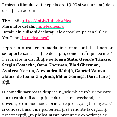
Proiecția filmului va începe la ora 19:00 și va fi urmată de o
discuție cu actorii.
TRAILER:
https://bit.ly/InPieleaMea
Mai multe detalii:
inpieleamea.ro
Detalii din culise și declarații ale actorilor, pe canalul de
YouTube
„În pielea mea”
.
Reprezentativă pentru modul în care majoritatea tinerilor
se raportează la relațiile de cuplu, comedia „În pielea mea”
îi reunește în distribuție pe
Ioana State, George Tănase,
Sergiu Costache, Oana Gherman, Vlad Gherman,
Azaleea Necula, Alexandra Răduță, Gabriel Vatavu,
alături de Ioana Ginghină, Mihai Găinușă, Daria Jane
și
alții.
O comedie savuroasă despre un „schimb de roluri” pe care
patru cupluri îl acceptă pe durata unui weekend, ce se
dovedește un mod haios prin care protagoniștii reușesc să-
și cunoască mai bine partenerii și să renunțe la orgolii și
preconcepții, „
În pielea mea”
propune o experiență de