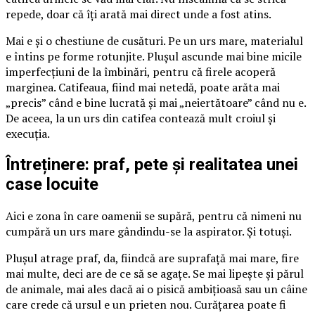
repede, doar că îți arată mai direct unde a fost atins.
Mai e și o chestiune de cusături. Pe un urs mare, materialul
e întins pe forme rotunjite. Plușul ascunde mai bine micile
imperfecțiuni de la îmbinări, pentru că firele acoperă
marginea. Catifeaua, fiind mai netedă, poate arăta mai
„precis” când e bine lucrată și mai „neiertătoare” când nu e.
De aceea, la un urs din catifea contează mult croiul și
execuția.
Întreținere: praf, pete și realitatea unei
case locuite
Aici e zona în care oamenii se supără, pentru că nimeni nu
cumpără un urs mare gândindu-se la aspirator. Și totuși.
Plușul atrage praf, da, fiindcă are suprafață mai mare, fire
mai multe, deci are de ce să se agațe. Se mai lipește și părul
de animale, mai ales dacă ai o pisică ambițioasă sau un câine
care crede că ursul e un prieten nou. Curățarea poate fi