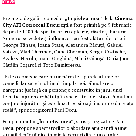
native
Premiera de gală a comediei
„În pielea mea”
de la
Cinema
City AFI Cotroceni București
a fost primită pe 9 februarie
de peste 1400 de spectatori cu aplauze, râsete și bucurie.
Numeroase vedete și influenceri au fost alături de actorii
George Tănase, Ioana State, Alexandra Răduță, Gabriel
Vatavu, Vlad Gherman, Oana Gherman, Sergiu Costache,
Azaleea Necula, Ioana Ginghină, Mihai Găinușă, Daria Jane,
Cătălin Coșarcă și Toto Dumitrescu.
„Este o comedie care nu urmărește tiparele ultimelor
comedii lansate în ultimul timp la noi. Filmul are o
narațiune jucăușă cu personaje construite în jurul unei
tematici aprins dezbătută în societatea de astăzi. Filmul nu
conține înjurături și este bazat pe situații inspirate din viața
reală.”, spune regizorul Paul Decu.
Echipa filmului
„În pielea mea”
, scris și regizat de Paul
Decu, propune spectatorilor o abordare amuzantă a unei
situații des întâlnite în micile certuri dintr-un cuplu: