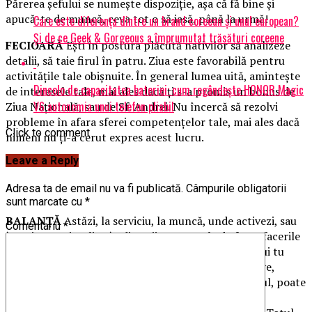
Părerea şefului se numeşte dispoziţie, aşa că fă bine şi
apucă-te de muncă, ceva tot o să iasă, până la urmă!
Care este diferența dintre un brand coreean și unul european?
Și de ce Geek & Gorgeous a împrumutat trăsături coreene
FECIOARĂ
Eşti în postura plăcută nativilor să analizeze
detalii, să taie firul în patru. Ziua este favorabilă pentru
activităţile tale obişnuite. În general lumea uită, aminteşte
Dincolo de capacitatea bateriei: cum regândește HONOR Magic
de interesele tale, mai ales dacă ţi s-a promis un bonus de
V6 autonomia unui telefon pliabil
Ziua Naţională, sau de Sf. Andrei. Nu încercă să rezolvi
probleme în afara sferei competenţelor tale, mai ales dacă
Click to comment
nimeni nu ţi-a cerut expres acest lucru.
Leave a Reply
Adresa ta de email nu va fi publicată.
Câmpurile obligatorii
sunt marcate cu
*
BALANŢĂ
Astăzi, la serviciu, la muncă, unde activezi, sau
Comentariu
*
înveţi, nu te implica în discuţii cu semnele de foc. Afacerile
sunt afaceri, nu este nimic personal – trebuie să spui tu
clar, unora care cred că i-ai păcălit. Oferă alternative,
compensaţii, dar în anul viitor, poate moare măgarul, poate
pierde samarul,
timpul rezolvă totul şi orice
. Evită