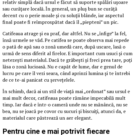
relativ simplă dacă ursul e făcut să suporte spălări ușoare
sau curățare locală. În general, un pluș bun se curăță
decent cu o perie moale și cu soluții blânde, iar aspectul
final poate fi reîmprospătat dacă îl „piepteni” un pic.
Catifeaua atrage și ea praf, dar altfel. Nu se „înfige” la fel,
însă urmele se văd. Pe catifea se poate observa mai repede
o pată de apă sau o zonă umedă care, după uscare, lasă o
urmă de sens diferit al firelor. E important cum usuci și cum
netezești materialul. Dacă te grăbești și freci prea tare, poți
lăsa o zonă lucioasă. Nu e capăt de lume, dar e genul de
lucru pe care îl vezi seara, când aprinzi lumina și te întrebi
de ce te-ai panicat cu șervețelele.
În schimb, dacă ai un stil de viață mai „ordonat” sau ursul e
mai mult decor, catifeaua poate rămâne impecabilă mult
timp. Iar dacă e într-o cameră unde nu se mănâncă, nu se
bea, nu se joacă pe covor cu sucuri și biscuiți, atunci da, e
materialul care păstrează un aer elegant.
Pentru cine e mai potrivit fiecare