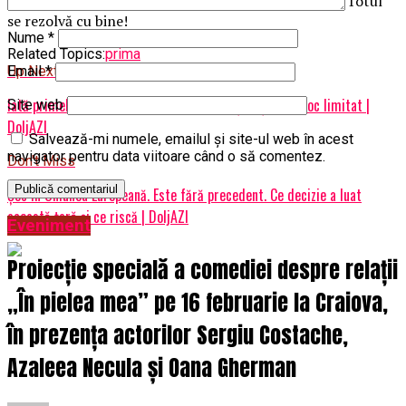
nerăbdarea şi graba, mai ales în ultima parte a zilei. Totul
se rezolvă cu bine!
Nume
*
Related Topics:
prima
Up Next
Email
*
Iată primele reduceri. Ce telefon de top îți poți lua. Stoc limitat |
Site web
DoljAZI
Salvează-mi numele, emailul și site-ul web în acest
navigator pentru data viitoare când o să comentez.
Don't Miss
Șoc în Uniunea Europeană. Este fără precedent. Ce decizie a luat
această țară și ce riscă | DoljAZI
Eveniment
Proiecție specială a comediei despre relații
„În pielea mea” pe 16 februarie la Craiova,
în prezența actorilor Sergiu Costache,
Azaleea Necula și Oana Gherman