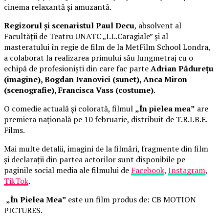
cinema relaxantă și amuzantă.
Regizorul și scenaristul Paul Decu
, absolvent al
Facultății de Teatru UNATC „I.L.Caragiale” și al
masteratului în regie de film de la MetFilm School Londra,
a colaborat la realizarea primului său lungmetraj cu o
echipă de profesioniști din care fac parte
Adrian Pădurețu
(imagine), Bogdan Ivanovici (sunet), Anca Miron
(scenografie), Francisca Vass (costume)
.
O comedie actuală și colorată, filmul
„În pielea mea”
are
premiera națională pe 10 februarie, distribuit de T.R.I.B.E.
Films.
Mai multe detalii, imagini de la filmări, fragmente din film
și declarații din partea actorilor sunt disponibile pe
paginile social media ale filmului de
Facebook
,
Instagram
,
TikTok
.
„În Pielea Mea”
este un film produs de: CB MOTION
PICTURES.