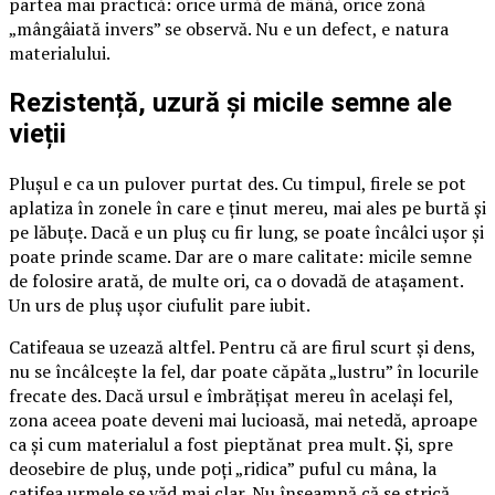
partea mai practică: orice urmă de mână, orice zonă
„mângâiată invers” se observă. Nu e un defect, e natura
materialului.
Rezistență, uzură și micile semne ale
vieții
Plușul e ca un pulover purtat des. Cu timpul, firele se pot
aplatiza în zonele în care e ținut mereu, mai ales pe burtă și
pe lăbuțe. Dacă e un pluș cu fir lung, se poate încâlci ușor și
poate prinde scame. Dar are o mare calitate: micile semne
de folosire arată, de multe ori, ca o dovadă de atașament.
Un urs de pluș ușor ciufulit pare iubit.
Catifeaua se uzează altfel. Pentru că are firul scurt și dens,
nu se încâlcește la fel, dar poate căpăta „lustru” în locurile
frecate des. Dacă ursul e îmbrățișat mereu în același fel,
zona aceea poate deveni mai lucioasă, mai netedă, aproape
ca și cum materialul a fost pieptănat prea mult. Și, spre
deosebire de pluș, unde poți „ridica” puful cu mâna, la
catifea urmele se văd mai clar. Nu înseamnă că se strică