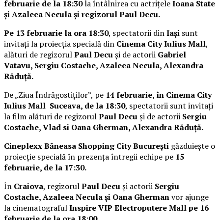
februarie de la 18:30
la întâlnirea cu actrițele
Ioana State
și Azaleea Necula și regizorul Paul Decu.
Pe 13 februarie la ora 18:30
, spectatorii din
Iași
sunt
invitați la proiecția specială din
Cinema City Iulius Mall
,
alături de regizorul
Paul Decu
și de actorii
Gabriel
Vatavu, Sergiu Costache, Azaleea Necula, Alexandra
Răduță.
De „Ziua Îndrăgostiților”, pe
14 februarie, în Cinema City
Iulius Mall Suceava, de la 18:30
, spectatorii sunt invitați
la film alături de regizorul
Paul Decu
și de actorii
Sergiu
Costache, Vlad si Oana Gherman, Alexandra Răduță.
Cineplexx Băneasa Shopping City București
găzduiește o
proiecție specială în prezența întregii echipe pe
15
februarie, de la 17:30.
În
Craiova
, regizorul
Paul Decu
și actorii
Sergiu
Costache, Azaleea Necula și Oana Gherman
vor ajunge
la cinematograful
Inspire VIP Electroputere Mall pe 16
februarie de la ora 18:00
.