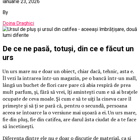
ianuarie 23, 2026
By
Doina Draghici
De ce ne pasă, totuși, din ce e făcut un
urs
Un urs mare nu e doar un obiect, chiar dacă, tehnic, asta e.
Îl vezi la intrarea într-un magazin, pe o bancă într-un mall,
lângă un buchet de flori care pare că abia respiră de prea
mult parfum, și, fără să vrei, îți amintești cum e să ai brațele
ocupate de ceva moale. Și cum e să te uiți la cineva care îl
primește și să ți se pară că, pentru o secundă, persoana
aceea se întoarce la o versiune mai ușoară a ei. Un urs mare,
fie din pluș, fie din catifea, are darul ăsta ciudat de a te face
să încetinești.
Diferența dintre ele nu e doar o discuție de material, ca și