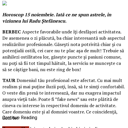
Horoscop 15 noiembrie. Iată ce ne spun astrele, în
viziunea lui Radu Ștefănescu.
BERBEC
Aspecte favorabile unde îţi desfăşori activitatea.
De asemenea o zi plăcută, ba chiar interesantă sub aspectul
realizărilor profesionale. Găseşti nota potrivită chiar şi cu
potenţialii ostili, cei care nu te plac aşa de mult! Trebuie să
anihilezi ostilitatea lor, găseşte puncte şi pasiuni comune,
nu poţi să fii tot timpul hăituit, la serviciu se munceşte ca
să se câştige bani, nu este ring de box!
TAUR
Domeniul tău profesional este afectat. Cu mai mult
realism şi mai puţine iluzii poţi, însă, să te simţi confortabil.
O veste din presă te interesează, dar nu exagera impactul
asupra vieţii tale. Poate fi ”fake news” sau este plătită de
cineva cu interese în respectivul domeniu de activitate.
Care domeniu este şi al domniei voastre. Ce coincidenţă,
dom’le!
Continue Reading