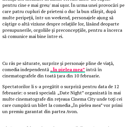
pentru cine e mai greu/ mai ușor. În urma unei provocări pe
care patru cupluri de prieteni o duc la bun sfârșit, după
multe peripeții, într-un weekend, personajele ajung să
câștige o altă viziune despre relațiile lor, lăsând deoparte
presupunerile, orgoliile și preconcepțiile, pentru a încerca
să comunice mai bine între ei.
Cu râs pe săturate, surprize și personaje pline de viață,
comedia independentă
„În pielea mea”
intră în
cinematografele din toată țara din 10 februarie.
Spectatorilor li s-a pregătit o surpriză pentru data de 12
februarie: o seară specială „Date Night” organizată în mai
multe cinematografe din rețeaua Cinema City unde toți cei
care cumpără un bilet la comedia „În pielea mea” vor primi
un premiu garantat din partea Avon.