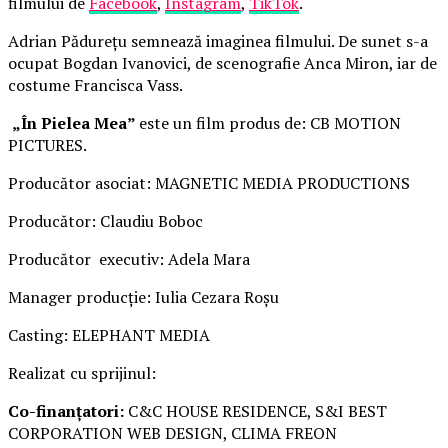
filmului de
Facebook
,
Instagram
,
TikTok
.
Adrian Pădurețu semnează imaginea filmului. De sunet s-a
ocupat Bogdan Ivanovici, de scenografie Anca Miron, iar de
costume Francisca Vass.
„În Pielea Mea”
este un film produs de: CB MOTION
PICTURES.
Producător asociat: MAGNETIC MEDIA PRODUCTIONS
Producător: Claudiu Boboc
Producător executiv: Adela Mara
Manager producție: Iulia Cezara Roșu
Casting: ELEPHANT MEDIA
Realizat cu sprijinul:
Co-finanțatori:
C&C HOUSE RESIDENCE, S&I BEST
CORPORATION WEB DESIGN, CLIMA FREON