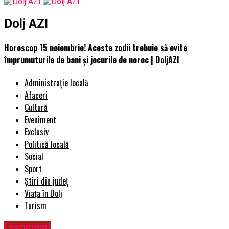
Dolj AZI
Horoscop 15 noiembrie! Aceste zodii trebuie să evite
împrumuturile de bani și jocurile de noroc | DoljAZI
Administrație locală
Afaceri
Cultură
Eveniment
Exclusiv
Politică locală
Social
Sport
Știri din județ
Viața în Dolj
Turism
Eveniment