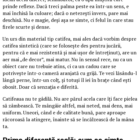
prinde reflexe. Dacă treci palma peste ea într-un sens, e
mai închisă la culoare; dacă o netezești invers, pare mai
deschisă. Nu e magie, deși așa se simte, ci felul în care stau
firele scurte și dense.
Un urs din material tip catifea, mai ales dacă vorbim despre
catifea sintetică (care se folosește des pentru jucării,
pentru că e mai rezistentă și mai ușor de întreținut), are un
aer mai „de decor”, mai matur. Nu în sensul rece, nu ca un
obiect care nu trebuie atins, ci ca un cadou care se
potrivește într-o cameră aranjată cu grijă. Te vezi lăsându-l
lângă perne, într-un colț, și totuși îl iei în brațe când ești
obosit. Doar că senzația e diferită.
Catifeaua nu te gâdilă. Nu are părul acela care îți face pielea
să zâmbească. Te mângâie altfel, mai neted, mai dens, mai
uniform. Uneori, când e de calitate bună, pare aproape
răcoroasă la atingere, înainte să se încălzească de la mâna
ta.