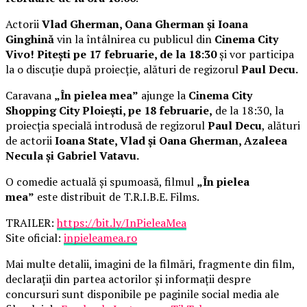
Actorii
Vlad Gherman, Oana Gherman și Ioana
Ginghină
vin la întâlnirea cu publicul din
Cinema City
Vivo! Pitești pe 17 februarie, de la 18:30
și vor participa
la o discuție după proiecție, alături de regizorul
Paul Decu.
Caravana
„În pielea mea”
ajunge la
Cinema City
Shopping City Ploiești, pe 18 februarie,
de la 18:30, la
proiecția specială introdusă de regizorul
Paul Decu
, alături
de actorii
Ioana State, Vlad și Oana Gherman, Azaleea
Necula și Gabriel Vatavu.
O comedie actuală și spumoasă, filmul
„În pielea
mea”
este distribuit de T.R.I.B.E. Films.
TRAILER:
https://bit.ly/InPieleaMea
Site oficial:
inpieleamea.ro
Mai multe detalii, imagini de la filmări, fragmente din film,
declarații din partea actorilor și informații despre
concursuri sunt disponibile pe paginile social media ale