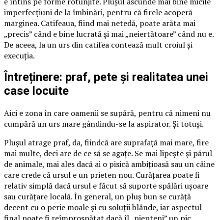
e întins pe forme rotunjite. Plușul ascunde mai bine micile
imperfecțiuni de la îmbinări, pentru că firele acoperă
marginea. Catifeaua, fiind mai netedă, poate arăta mai
„precis” când e bine lucrată și mai „neiertătoare” când nu e.
De aceea, la un urs din catifea contează mult croiul și
execuția.
Întreținere: praf, pete și realitatea unei
case locuite
Aici e zona în care oamenii se supără, pentru că nimeni nu
cumpără un urs mare gândindu-se la aspirator. Și totuși.
Plușul atrage praf, da, fiindcă are suprafață mai mare, fire
mai multe, deci are de ce să se agațe. Se mai lipește și părul
de animale, mai ales dacă ai o pisică ambițioasă sau un câine
care crede că ursul e un prieten nou. Curățarea poate fi
relativ simplă dacă ursul e făcut să suporte spălări ușoare
sau curățare locală. În general, un pluș bun se curăță
decent cu o perie moale și cu soluții blânde, iar aspectul
final poate fi reîmprospătat dacă îl „piepteni” un pic.