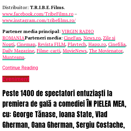
Distribuitor:
T.R.I.B.E. Films
.
www.facebook.com/TribeFilms.ro
–
www.instagram.com/tribefilms.ro/
Partener media principal
:
VIRGIN RADIO
ROMANIA
Parteneri media
:
CineFan
,
News.ro
,
Zile și
Nopți
,
Cinemap
,
Revista FILM
,
Playtech
,
Happ.ro
,
Cinefilia
,
Daily Magazine
,
Filme-carti
,
MovieNews
,
The Movienator
,
Munteanu
.
Continue Reading
Eveniment
Peste 1400 de spectatori entuziaști la
premiera de gală a comediei ÎN PIELEA MEA,
cu: George Tănase, Ioana State, Vlad
Gherman, Oana Gherman, Sergiu Costache,