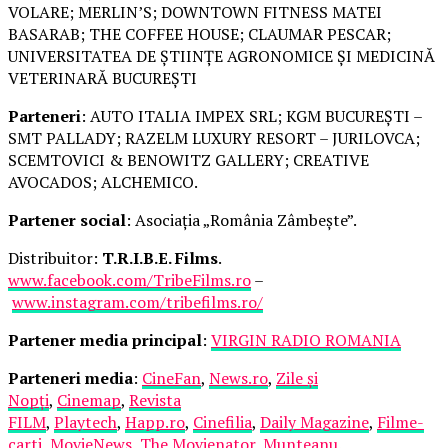
VOLARE; MERLIN’S; DOWNTOWN FITNESS MATEI
BASARAB; THE COFFEE HOUSE; CLAUMAR PESCAR;
UNIVERSITATEA DE ȘTIINȚE AGRONOMICE ȘI MEDICINĂ
VETERINARĂ BUCUREȘTI
Parteneri
: AUTO ITALIA IMPEX SRL; KGM BUCUREȘTI –
SMT PALLADY; RAZELM LUXURY RESORT – JURILOVCA;
SCEMTOVICI & BENOWITZ GALLERY; CREATIVE
AVOCADOS; ALCHEMICO.
Partener social
: Asociația „România Zâmbește”.
Distribuitor:
T.R.I.B.E. Films
.
www.facebook.com/TribeFilms.ro
–
www.instagram.com/tribefilms.ro/
Partener media principal
:
VIRGIN RADIO ROMANIA
Parteneri media
:
CineFan
,
News.ro
,
Zile și
Nopți
,
Cinemap
,
Revista
FILM
,
Playtech
,
Happ.ro
,
Cinefilia
,
Daily Magazine
,
Filme-
carti
,
MovieNews
,
The Movienator
,
Munteanu
.