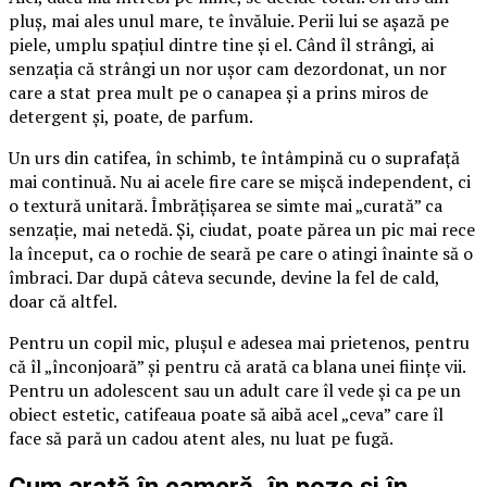
pluș, mai ales unul mare, te învăluie. Perii lui se așază pe
piele, umplu spațiul dintre tine și el. Când îl strângi, ai
senzația că strângi un nor ușor cam dezordonat, un nor
care a stat prea mult pe o canapea și a prins miros de
detergent și, poate, de parfum.
Un urs din catifea, în schimb, te întâmpină cu o suprafață
mai continuă. Nu ai acele fire care se mișcă independent, ci
o textură unitară. Îmbrățișarea se simte mai „curată” ca
senzație, mai netedă. Și, ciudat, poate părea un pic mai rece
la început, ca o rochie de seară pe care o atingi înainte să o
îmbraci. Dar după câteva secunde, devine la fel de cald,
doar că altfel.
Pentru un copil mic, plușul e adesea mai prietenos, pentru
că îl „înconjoară” și pentru că arată ca blana unei ființe vii.
Pentru un adolescent sau un adult care îl vede și ca pe un
obiect estetic, catifeaua poate să aibă acel „ceva” care îl
face să pară un cadou atent ales, nu luat pe fugă.
Cum arată în cameră, în poze și în