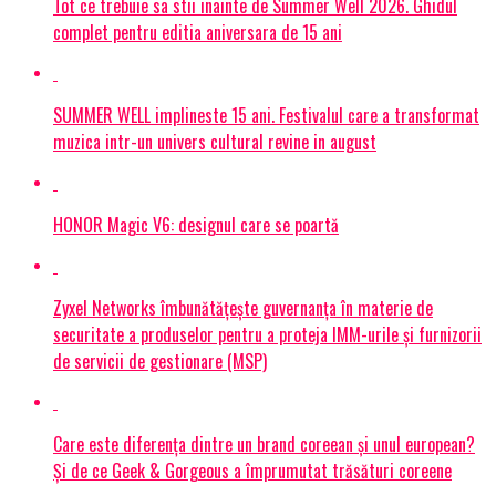
Tot ce trebuie sa stii inainte de Summer Well 2026. Ghidul
complet pentru editia aniversara de 15 ani
SUMMER WELL implineste 15 ani. Festivalul care a transformat
muzica intr-un univers cultural revine in august
HONOR Magic V6: designul care se poartă
Zyxel Networks îmbunătățește guvernanța în materie de
securitate a produselor pentru a proteja IMM-urile și furnizorii
de servicii de gestionare (MSP)
Care este diferența dintre un brand coreean și unul european?
Și de ce Geek & Gorgeous a împrumutat trăsături coreene