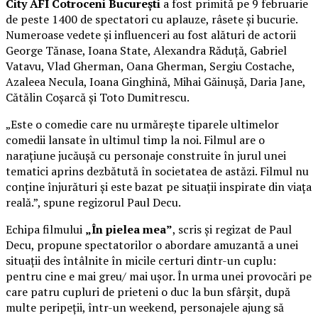
City AFI Cotroceni București
a fost primită pe 9 februarie
de peste 1400 de spectatori cu aplauze, râsete și bucurie.
Numeroase vedete și influenceri au fost alături de actorii
George Tănase, Ioana State, Alexandra Răduță, Gabriel
Vatavu, Vlad Gherman, Oana Gherman, Sergiu Costache,
Azaleea Necula, Ioana Ginghină, Mihai Găinușă, Daria Jane,
Cătălin Coșarcă și Toto Dumitrescu.
„Este o comedie care nu urmărește tiparele ultimelor
comedii lansate în ultimul timp la noi. Filmul are o
narațiune jucăușă cu personaje construite în jurul unei
tematici aprins dezbătută în societatea de astăzi. Filmul nu
conține înjurături și este bazat pe situații inspirate din viața
reală.”, spune regizorul Paul Decu.
Echipa filmului
„În pielea mea”
, scris și regizat de Paul
Decu, propune spectatorilor o abordare amuzantă a unei
situații des întâlnite în micile certuri dintr-un cuplu:
pentru cine e mai greu/ mai ușor. În urma unei provocări pe
care patru cupluri de prieteni o duc la bun sfârșit, după
multe peripeții, într-un weekend, personajele ajung să