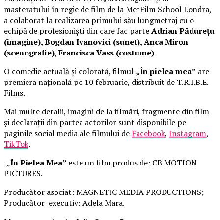
masteratului în regie de film de la MetFilm School Londra,
a colaborat la realizarea primului său lungmetraj cu o
echipă de profesioniști din care fac parte
Adrian Pădurețu
(imagine), Bogdan Ivanovici (sunet), Anca Miron
(scenografie), Francisca Vass (costume)
.
O comedie actuală și colorată, filmul
„În pielea mea”
are
premiera națională pe 10 februarie, distribuit de T.R.I.B.E.
Films.
Mai multe detalii, imagini de la filmări, fragmente din film
și declarații din partea actorilor sunt disponibile pe
paginile social media ale filmului de
Facebook
,
Instagram
,
TikTok
.
„În Pielea Mea”
este un film produs de: CB MOTION
PICTURES.
Producător asociat: MAGNETIC MEDIA PRODUCTIONS;
Producător executiv: Adela Mara.