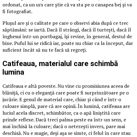
ordonat, ca un urs care știe că va sta pe o canapea bej și va
fi fotografiat.
Plușul are și o calitate pe care o observi abia după ce trec
săptămâni: se iartă. Dacă îl strângi, dacă îl turtești, dacă îl
înghesui într-un portbagaj, își revine, în general, destul de
bine. Puful lui se ridică iar, poate nu chiar ca la început, dar
suficient încât să nu te facă să regreți.
Catifeaua, materialul care schimbă
lumina
Catifeaua e altă poveste. Nu vine cu promisiunea aceea de
blăniță, ci cu o eleganță care poate fi surprinzătoare pe o
jucărie. E genul de material care, chiar și când e într-o
culoare simplă, pare că are opinii. În lumină, catifeaua are
luciul acela discret, schimbător, ca o apă liniștită care
prinde reflexe. Dacă treci palma peste ea într-un sens, e
mai închisă la culoare; dacă o netezești invers, pare mai
deschisă. Nu e magie, deși așa se simte, ci felul în care stau