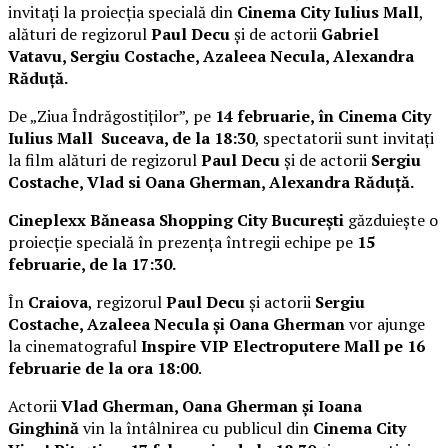
invitați la proiecția specială din
Cinema City Iulius Mall
,
alături de regizorul
Paul Decu
și de actorii
Gabriel
Vatavu, Sergiu Costache, Azaleea Necula, Alexandra
Răduță.
De „Ziua Îndrăgostiților”, pe
14 februarie, în Cinema City
Iulius Mall Suceava, de la 18:30
, spectatorii sunt invitați
la film alături de regizorul
Paul Decu
și de actorii
Sergiu
Costache, Vlad si Oana Gherman, Alexandra Răduță.
Cineplexx Băneasa Shopping City București
găzduiește o
proiecție specială în prezența întregii echipe pe
15
februarie, de la 17:30.
În
Craiova
, regizorul
Paul Decu
și actorii
Sergiu
Costache, Azaleea Necula și Oana Gherman
vor ajunge
la cinematograful
Inspire VIP Electroputere Mall pe 16
februarie de la ora 18:00
.
Actorii
Vlad Gherman, Oana Gherman și Ioana
Ginghină
vin la întâlnirea cu publicul din
Cinema City