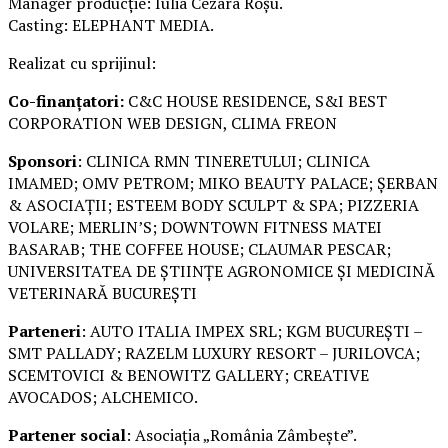
Manager producție: Iulia Cezara Roșu.
Casting: ELEPHANT MEDIA.
Realizat cu sprijinul:
Co-finanțatori:
C&C HOUSE RESIDENCE, S&I BEST
CORPORATION WEB DESIGN, CLIMA FREON
Sponsori
: CLINICA RMN TINERETULUI; CLINICA
IMAMED; OMV PETROM; MIKO BEAUTY PALACE; ȘERBAN
& ASOCIAȚII; ESTEEM BODY SCULPT & SPA; PIZZERIA
VOLARE; MERLIN’S; DOWNTOWN FITNESS MATEI
BASARAB; THE COFFEE HOUSE; CLAUMAR PESCAR;
UNIVERSITATEA DE ȘTIINȚE AGRONOMICE ȘI MEDICINĂ
VETERINARĂ BUCUREȘTI
Parteneri
: AUTO ITALIA IMPEX SRL; KGM BUCUREȘTI –
SMT PALLADY; RAZELM LUXURY RESORT – JURILOVCA;
SCEMTOVICI & BENOWITZ GALLERY; CREATIVE
AVOCADOS; ALCHEMICO.
Partener social
: Asociația „România Zâmbește”.