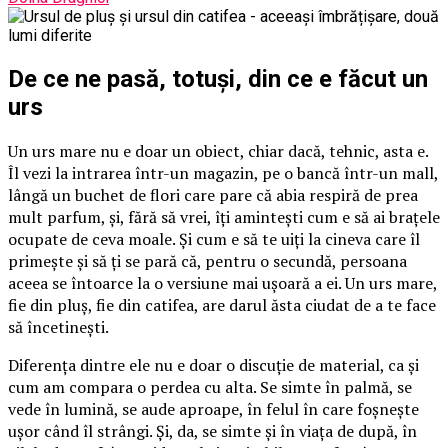
De ce ne pasă, totuși, din ce e făcut un
urs
Un urs mare nu e doar un obiect, chiar dacă, tehnic, asta e.
Îl vezi la intrarea într-un magazin, pe o bancă într-un mall,
lângă un buchet de flori care pare că abia respiră de prea
mult parfum, și, fără să vrei, îți amintești cum e să ai brațele
ocupate de ceva moale. Și cum e să te uiți la cineva care îl
primește și să ți se pară că, pentru o secundă, persoana
aceea se întoarce la o versiune mai ușoară a ei. Un urs mare,
fie din pluș, fie din catifea, are darul ăsta ciudat de a te face
să încetinești.
Diferența dintre ele nu e doar o discuție de material, ca și
cum am compara o perdea cu alta. Se simte în palmă, se
vede în lumină, se aude aproape, în felul în care foșnește
ușor când îl strângi. Și, da, se simte și în viața de după, în