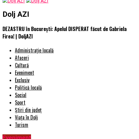
Dolj AZI
DEZASTRU în București: Apelul DISPERAT făcut de Gabriela
Firea! | DoljAZI
Administrație locală
Afaceri
Cultură
Eveniment
Exclusiv
Politică locală
Social
Sport
Știri din județ
Viața în Dolj
Turism
Eveniment