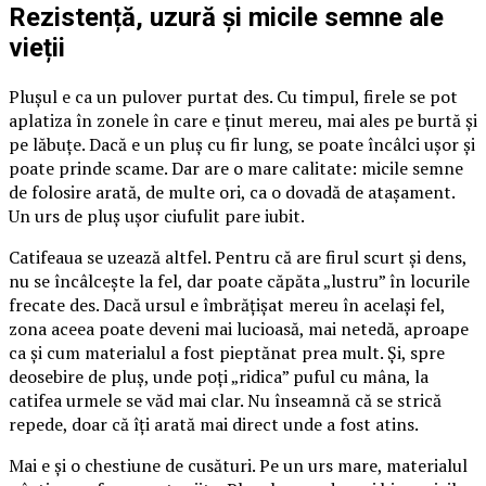
Rezistență, uzură și micile semne ale
vieții
Plușul e ca un pulover purtat des. Cu timpul, firele se pot
aplatiza în zonele în care e ținut mereu, mai ales pe burtă și
pe lăbuțe. Dacă e un pluș cu fir lung, se poate încâlci ușor și
poate prinde scame. Dar are o mare calitate: micile semne
de folosire arată, de multe ori, ca o dovadă de atașament.
Un urs de pluș ușor ciufulit pare iubit.
Catifeaua se uzează altfel. Pentru că are firul scurt și dens,
nu se încâlcește la fel, dar poate căpăta „lustru” în locurile
frecate des. Dacă ursul e îmbrățișat mereu în același fel,
zona aceea poate deveni mai lucioasă, mai netedă, aproape
ca și cum materialul a fost pieptănat prea mult. Și, spre
deosebire de pluș, unde poți „ridica” puful cu mâna, la
catifea urmele se văd mai clar. Nu înseamnă că se strică
repede, doar că îți arată mai direct unde a fost atins.
Mai e și o chestiune de cusături. Pe un urs mare, materialul