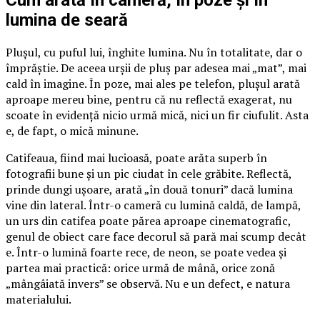
lumina de seară
Plușul, cu puful lui, înghite lumina. Nu în totalitate, dar o
împrăștie. De aceea urșii de pluș par adesea mai „mat”, mai
cald în imagine. În poze, mai ales pe telefon, plușul arată
aproape mereu bine, pentru că nu reflectă exagerat, nu
scoate în evidență nicio urmă mică, nici un fir ciufulit. Asta
e, de fapt, o mică minune.
Catifeaua, fiind mai lucioasă, poate arăta superb în
fotografii bune și un pic ciudat în cele grăbite. Reflectă,
prinde dungi ușoare, arată „în două tonuri” dacă lumina
vine din lateral. Într-o cameră cu lumină caldă, de lampă,
un urs din catifea poate părea aproape cinematografic,
genul de obiect care face decorul să pară mai scump decât
e. Într-o lumină foarte rece, de neon, se poate vedea și
partea mai practică: orice urmă de mână, orice zonă
„mângâiată invers” se observă. Nu e un defect, e natura
materialului.