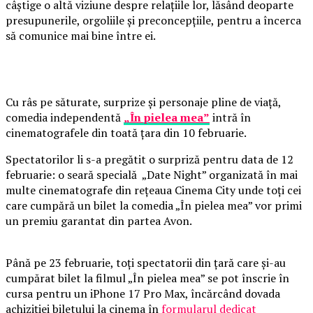
câștige o altă viziune despre relațiile lor, lăsând deoparte
presupunerile, orgoliile și preconcepțiile, pentru a încerca
să comunice mai bine între ei.
Cu râs pe săturate, surprize și personaje pline de viață,
comedia independentă
„În pielea mea”
intră în
cinematografele din toată țara din 10 februarie.
Spectatorilor li s-a pregătit o surpriză pentru data de 12
februarie: o seară specială „Date Night” organizată în mai
multe cinematografe din rețeaua Cinema City unde toți cei
care cumpără un bilet la comedia „În pielea mea” vor primi
un premiu garantat din partea Avon.
Până pe 23 februarie, toți spectatorii din țară care și-au
cumpărat bilet la filmul „În pielea mea” se pot înscrie în
cursa pentru un iPhone 17 Pro Max, încărcând dovada
achiziției biletului la cinema în
formularul dedicat