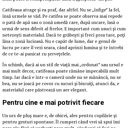
Catifeaua atrage și ea praf, dar altfel. Nu se „înfige” la fel,
însă urmele se văd. Pe catifea se poate observa mai repede
o pată de apă sau o zonă umedă care, după uscare, lasă o
urmă de sens diferit al firelor. E important cum usuci și cum
netezești materialul. Dacă te grăbești și freci prea tare, poți
lăsa o zonă lucioasă. Nu e capăt de lume, dar e genul de
lucru pe care îl vezi seara, când aprinzi lumina și te întrebi
de ce te-ai panicat cu șervețelele.
În schimb, dacă ai un stil de viață mai „ordonat” sau ursul e
mai mult decor, catifeaua poate rămâne impecabilă mult
timp. Iar dacă e într-o cameră unde nu se mănâncă, nu se
bea, nu se joacă pe covor cu sucuri și biscuiți, atunci da, e
materialul care păstrează un aer elegant.
Pentru cine e mai potrivit fiecare
Un urs de pluș mare e, de obicei, ales pentru copilărie și
pentru gesturi spontane. Îl cumperi când vrei să spui îmi