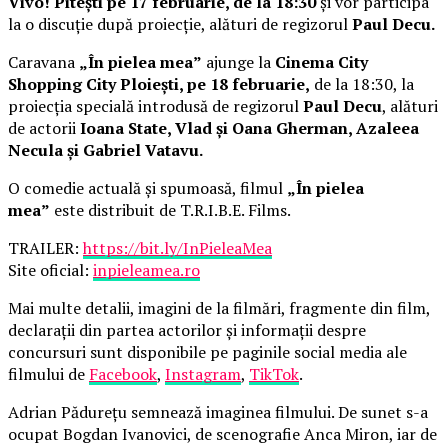
Vivo! Pitești pe 17 februarie, de la 18:30
și vor participa
la o discuție după proiecție, alături de regizorul
Paul Decu.
Caravana
„În pielea mea”
ajunge la
Cinema City
Shopping City Ploiești, pe 18 februarie,
de la 18:30, la
proiecția specială introdusă de regizorul
Paul Decu
, alături
de actorii
Ioana State, Vlad și Oana Gherman, Azaleea
Necula și Gabriel Vatavu.
O comedie actuală și spumoasă, filmul
„În pielea
mea”
este distribuit de T.R.I.B.E. Films.
TRAILER:
https://bit.ly/InPieleaMea
Site oficial:
inpieleamea.ro
Mai multe detalii, imagini de la filmări, fragmente din film,
declarații din partea actorilor și informații despre
concursuri sunt disponibile pe paginile social media ale
filmului de
Facebook
,
Instagram
,
TikTok
.
Adrian Pădurețu semnează imaginea filmului. De sunet s-a
ocupat Bogdan Ivanovici, de scenografie Anca Miron, iar de