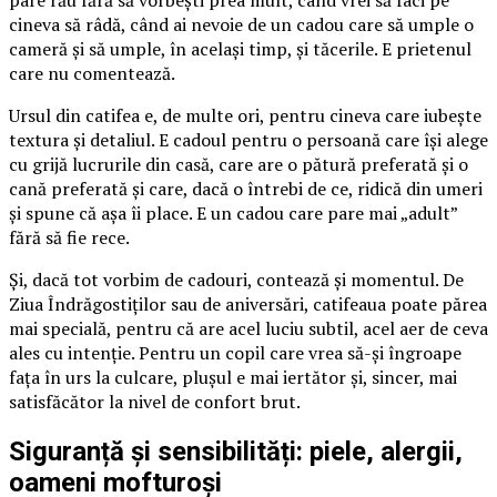
pare rău fără să vorbești prea mult, când vrei să faci pe
cineva să râdă, când ai nevoie de un cadou care să umple o
cameră și să umple, în același timp, și tăcerile. E prietenul
care nu comentează.
Ursul din catifea e, de multe ori, pentru cineva care iubește
textura și detaliul. E cadoul pentru o persoană care își alege
cu grijă lucrurile din casă, care are o pătură preferată și o
cană preferată și care, dacă o întrebi de ce, ridică din umeri
și spune că așa îi place. E un cadou care pare mai „adult”
fără să fie rece.
Și, dacă tot vorbim de cadouri, contează și momentul. De
Ziua Îndrăgostiților sau de aniversări, catifeaua poate părea
mai specială, pentru că are acel luciu subtil, acel aer de ceva
ales cu intenție. Pentru un copil care vrea să-și îngroape
fața în urs la culcare, plușul e mai iertător și, sincer, mai
satisfăcător la nivel de confort brut.
Siguranță și sensibilități: piele, alergii,
oameni mofturoși