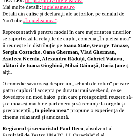
TRAILER:
https://bit.ly/InPieleaMea
Mai multe detalii:
inpieleamea.ro
Detalii din culise și declarații ale actorilor, pe canalul de
YouTube
„În pielea mea”
.
Reprezentativă pentru modul în care majoritatea tinerilor
se raportează la relațiile de cuplu, comedia „În pielea mea”
îi reunește în distribuție pe
Ioana State, George Tănase,
Sergiu Costache, Oana Gherman, Vlad Gherman,
Azaleea Necula, Alexandra Răduță, Gabriel Vatavu,
alături de Ioana Ginghină, Mihai Găinușă, Daria Jane
și
alții.
O comedie savuroasă despre un „schimb de roluri” pe care
patru cupluri îl acceptă pe durata unui weekend, ce se
dovedește un mod haios prin care protagoniștii reușesc să-
și cunoască mai bine partenerii și să renunțe la orgolii și
preconcepții, „
În pielea mea”
propune o experiență de
cinema relaxantă și amuzantă.
Regizorul și scenaristul Paul Decu
, absolvent al
Facultății de Teatru UNATC „I.L.Caragiale” și al