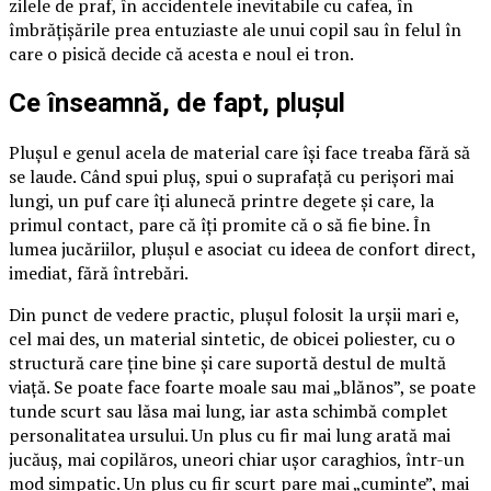
zilele de praf, în accidentele inevitabile cu cafea, în
îmbrățișările prea entuziaste ale unui copil sau în felul în
care o pisică decide că acesta e noul ei tron.
Ce înseamnă, de fapt, plușul
Plușul e genul acela de material care își face treaba fără să
se laude. Când spui pluș, spui o suprafață cu perișori mai
lungi, un puf care îți alunecă printre degete și care, la
primul contact, pare că îți promite că o să fie bine. În
lumea jucăriilor, plușul e asociat cu ideea de confort direct,
imediat, fără întrebări.
Din punct de vedere practic, plușul folosit la urșii mari e,
cel mai des, un material sintetic, de obicei poliester, cu o
structură care ține bine și care suportă destul de multă
viață. Se poate face foarte moale sau mai „blănos”, se poate
tunde scurt sau lăsa mai lung, iar asta schimbă complet
personalitatea ursului. Un plus cu fir mai lung arată mai
jucăuș, mai copilăros, uneori chiar ușor caraghios, într-un
mod simpatic. Un plus cu fir scurt pare mai „cuminte”, mai