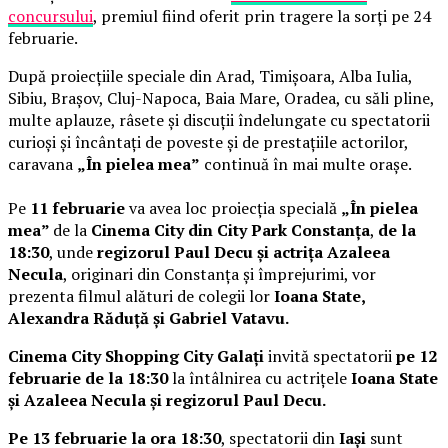
concursului
, premiul fiind oferit prin tragere la sorți pe 24
februarie.
După proiecțiile speciale din Arad, Timișoara, Alba Iulia,
Sibiu, Brașov, Cluj-Napoca, Baia Mare, Oradea, cu săli pline,
multe aplauze, râsete și discuții îndelungate cu spectatorii
curioși și încântați de poveste și de prestațiile actorilor,
caravana
„În pielea mea”
continuă în mai multe orașe.
Pe
11 februarie
va avea loc proiecția specială
„În pielea
mea”
de la
Cinema City din City Park Constanța
,
de la
18:30
, unde
regizorul Paul Decu și actrița Azaleea
Necula
, originari din Constanța și împrejurimi, vor
prezenta filmul alături de colegii lor
Ioana State,
Alexandra Răduță și Gabriel Vatavu.
Cinema City Shopping City Galați
invită spectatorii
pe 12
februarie de la 18:30
la întâlnirea cu actrițele
Ioana State
și Azaleea Necula și regizorul Paul Decu.
Pe 13 februarie la ora 18:30
, spectatorii din
Iași
sunt