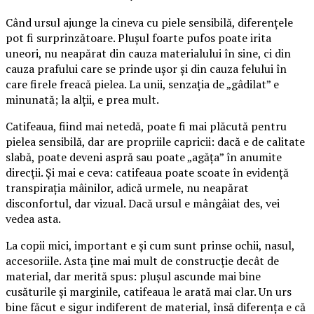
Când ursul ajunge la cineva cu piele sensibilă, diferențele
pot fi surprinzătoare. Plușul foarte pufos poate irita
uneori, nu neapărat din cauza materialului în sine, ci din
cauza prafului care se prinde ușor și din cauza felului în
care firele freacă pielea. La unii, senzația de „gâdilat” e
minunată; la alții, e prea mult.
Catifeaua, fiind mai netedă, poate fi mai plăcută pentru
pielea sensibilă, dar are propriile capricii: dacă e de calitate
slabă, poate deveni aspră sau poate „agăța” în anumite
direcții. Și mai e ceva: catifeaua poate scoate în evidență
transpirația mâinilor, adică urmele, nu neapărat
disconfortul, dar vizual. Dacă ursul e mângâiat des, vei
vedea asta.
La copii mici, important e și cum sunt prinse ochii, nasul,
accesoriile. Asta ține mai mult de construcție decât de
material, dar merită spus: plușul ascunde mai bine
cusăturile și marginile, catifeaua le arată mai clar. Un urs
bine făcut e sigur indiferent de material, însă diferența e că