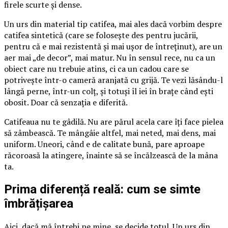
firele scurte și dense.
Un urs din material tip catifea, mai ales dacă vorbim despre
catifea sintetică (care se folosește des pentru jucării,
pentru că e mai rezistentă și mai ușor de întreținut), are un
aer mai „de decor”, mai matur. Nu în sensul rece, nu ca un
obiect care nu trebuie atins, ci ca un cadou care se
potrivește într-o cameră aranjată cu grijă. Te vezi lăsându-l
lângă perne, într-un colț, și totuși îl iei în brațe când ești
obosit. Doar că senzația e diferită.
Catifeaua nu te gâdilă. Nu are părul acela care îți face pielea
să zâmbească. Te mângâie altfel, mai neted, mai dens, mai
uniform. Uneori, când e de calitate bună, pare aproape
răcoroasă la atingere, înainte să se încălzească de la mâna
ta.
Prima diferență reală: cum se simte
îmbrățișarea
Aici, dacă mă întrebi pe mine, se decide totul. Un urs din