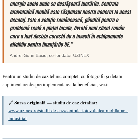
energie acolo unde se desfășoară lucrările. Centrala
fotovoltaică mobilă este răspunsul nostru concret la acest
decalaj. Este o soluție românească, gândită pentru o
problemă reală a pieței locale, livrată unui client român
care a luat decizia corectă de a investi în echipamente
eligibile pentru finanțările UE.”
Andrei-Sorin Baciu
, co-fondator
UZINEX
Pentru un studiu de caz tehnic complet, cu fotografii și detalii
suplimentare despre implementarea la beneficiar, vezi:
Sursa originală — studiu de caz detaliat:
🔗
www.uzinex.ro/studii-de-caz/centrala-fotovoltaica-mobila-ars-
industrial