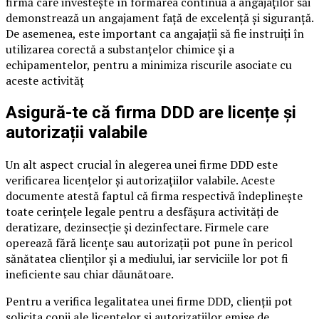
firmă care investește în formarea continuă a angajaților săi
demonstrează un angajament față de excelență și siguranță.
De asemenea, este important ca angajații să fie instruiți în
utilizarea corectă a substanțelor chimice și a
echipamentelor, pentru a minimiza riscurile asociate cu
aceste activităț
Asigură-te că firma DDD are licențe și
autorizații valabile
Un alt aspect crucial în alegerea unei firme DDD este
verificarea licențelor și autorizațiilor valabile. Aceste
documente atestă faptul că firma respectivă îndeplinește
toate cerințele legale pentru a desfășura activități de
deratizare, dezinsecție și dezinfectare. Firmele care
operează fără licențe sau autorizații pot pune în pericol
sănătatea clienților și a mediului, iar serviciile lor pot fi
ineficiente sau chiar dăunătoare.
Pentru a verifica legalitatea unei firme DDD, clienții pot
solicita copii ale licențelor și autorizațiilor emise de