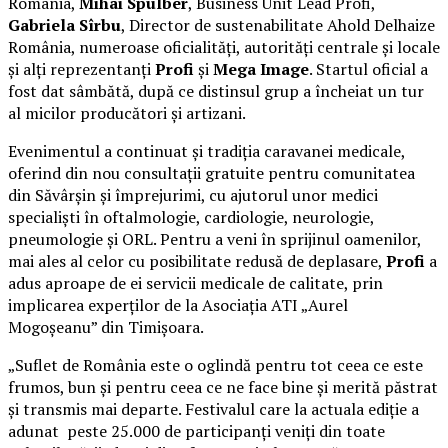
România,
Mihai Spulber
, Business Unit Lead Profi,
Gabriela Sîrbu
, Director de sustenabilitate Ahold Delhaize
România, numeroase oficialități, autorități centrale și locale
și alți reprezentanți
Profi
și
Mega Image
. Startul oficial a
fost dat sâmbătă, după ce distinsul grup a încheiat un tur
al micilor producători și artizani.
Evenimentul a continuat și tradiția caravanei medicale,
oferind din nou consultații gratuite pentru comunitatea
din Săvârșin și împrejurimi, cu ajutorul unor medici
specialiști în oftalmologie, cardiologie, neurologie,
pneumologie și ORL. Pentru a veni în sprijinul oamenilor,
mai ales al celor cu posibilitate redusă de deplasare,
Profi
a
adus aproape de ei servicii medicale de calitate, prin
implicarea experților de la Asociația ATI „Aurel
Mogoșeanu” din Timișoara.
„Suflet de România este o oglindă pentru tot ceea ce este
frumos, bun și pentru ceea ce ne face bine și merită păstrat
și transmis mai departe. Festivalul care la actuala ediție a
adunat peste 25.000 de participanți veniți din toate