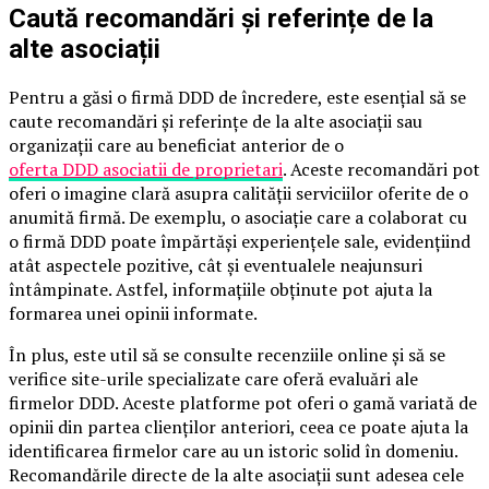
Caută recomandări și referințe de la
alte asociații
Pentru a găsi o firmă DDD de încredere, este esențial să se
caute recomandări și referințe de la alte asociații sau
organizații care au beneficiat anterior de o
oferta DDD asociatii de proprietari
. Aceste recomandări pot
oferi o imagine clară asupra calității serviciilor oferite de o
anumită firmă. De exemplu, o asociație care a colaborat cu
o firmă DDD poate împărtăși experiențele sale, evidențiind
atât aspectele pozitive, cât și eventualele neajunsuri
întâmpinate. Astfel, informațiile obținute pot ajuta la
formarea unei opinii informate.
În plus, este util să se consulte recenziile online și să se
verifice site-urile specializate care oferă evaluări ale
firmelor DDD. Aceste platforme pot oferi o gamă variată de
opinii din partea clienților anteriori, ceea ce poate ajuta la
identificarea firmelor care au un istoric solid în domeniu.
Recomandările directe de la alte asociații sunt adesea cele