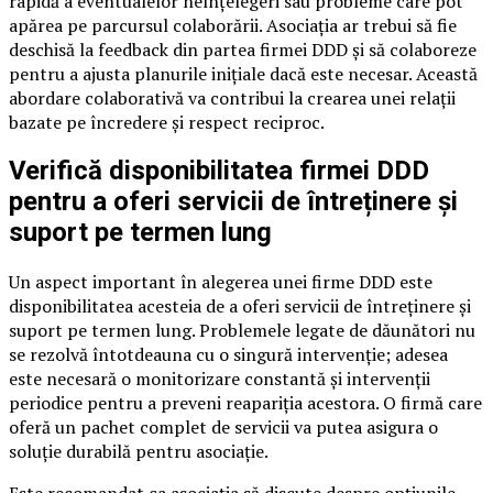
rapidă a eventualelor neînțelegeri sau probleme care pot
apărea pe parcursul colaborării. Asociația ar trebui să fie
deschisă la feedback din partea firmei DDD și să colaboreze
pentru a ajusta planurile inițiale dacă este necesar. Această
abordare colaborativă va contribui la crearea unei relații
bazate pe încredere și respect reciproc.
Verifică disponibilitatea firmei DDD
pentru a oferi servicii de întreținere și
suport pe termen lung
Un aspect important în alegerea unei firme DDD este
disponibilitatea acesteia de a oferi servicii de întreținere și
suport pe termen lung. Problemele legate de dăunători nu
se rezolvă întotdeauna cu o singură intervenție; adesea
este necesară o monitorizare constantă și intervenții
periodice pentru a preveni reapariția acestora. O firmă care
oferă un pachet complet de servicii va putea asigura o
soluție durabilă pentru asociație.