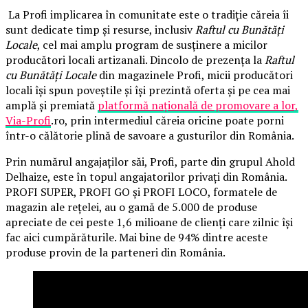
La Profi implicarea în comunitate este o tradiție căreia îi
sunt dedicate timp și resurse, inclusiv
Raftul cu Bunătăți
Locale
, cel mai amplu program de susținere a micilor
producători locali artizanali. Dincolo de prezența la
Raftul
cu Bunătăți Locale
din magazinele Profi, micii producători
locali își spun poveștile și își prezintă oferta și pe cea mai
amplă și premiată
platformă națională de promovare a lor,
Via-Profi
.ro, prin intermediul căreia oricine poate porni
într-o călătorie plină de savoare a gusturilor din România.
Prin numărul angajaților săi, Profi, parte din grupul Ahold
Delhaize, este în topul angajatorilor privați din România.
PROFI SUPER, PROFI GO și PROFI LOCO, formatele de
magazin ale rețelei, au o gamă de 5.000 de produse
apreciate de cei peste 1,6 milioane de clienți care zilnic își
fac aici cumpărăturile. Mai bine de 94% dintre aceste
produse provin de la parteneri din România.