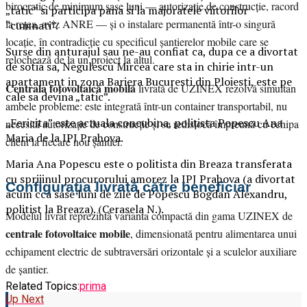
birocratic de minimum șase luni — autorizație de construcție, racord
„tatic” si participa pana si la majoratele viitorilor
la rețea, aviz ANRE — și o instalare permanentă într-o singură
“cumnati”.
locație, în contradicție cu specificul șantierelor mobile care se
Surse din anturajul sau ne-au confiat ca, dupa ce a divortat
relochează de la un proiect la altul.
de sotia sa, Negulescu Mircea care sta in chirie intr-un
apartament in zona Bariera Bucuresti din Ploiesti, este pe
Centrala fotovoltaică mobilă
livrată de UZINEX rezolvă simultan
cale sa devina „tatic”.
ambele probleme: este integrată într-un container transportabil, nu
„Fericita” este actuala concubina, polițista Popescu Ana
necesită autorizație de construcție și se redislocă împreună cu echipa
Maria de la IPJ Prahova.
client la fiecare nou șantier.
Maria Ana Popescu este o politista din Breaza transferata
cu sprijinul procurorului amorez la IPJ Prahova (a divortat
Configurația livrată către beneficiar
acum cca sase luni de zile de Popescu Bogdan Alexandru,
politist la Breaza). (Cerasela N.).
Modelul livrat reprezintă varianta compactă din gama UZINEX de
centrale fotovoltaice mobile
, dimensionată pentru alimentarea unui
echipament electric de subtraversări orizontale și a sculelor auxiliare
de șantier.
Related Topics:
prima
Up Next