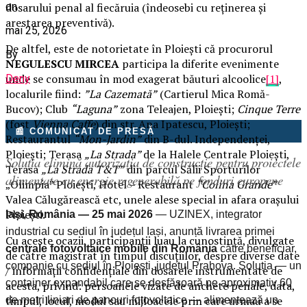
on
dosarului penal al fiecăruia (îndeosebi cu reţinerea şi
arestarea preventivă).
mai 25, 2026
De altfel, este de notorietate în Ploieşti că procurorul
By
NEGULESCU MIRCEA
participa la diferite evenimente
unde se consumau în mod exagerat băuturi alcoolice
[1]
,
Deny
localurile fiind:
”La Cazemată”
(Cartierul Mica Romă-
Bucov); Club
“Laguna”
zona Teleajen, Ploiești;
Cinque Terre
(fost
Vienna Caffe
) din str. Ana Ipatescu, Ploieşti;
📰 COMUNICAT DE PRESĂ
Restaurantul
“Mon-Jardin”
din B-dul. Independenţei,
Ploieşti; Terasa
„La Strada”
de la Halele Centrale Ploieşti,
Soluția elimină autorizația de construcție pentru proiectele
Terasa
„La Strada T&T”
din parcul Sălii Sporturilor
alimentate cu energie regenerabilă pe fonduri europene
„Olimpia” Ploieşti, Hotel – Restaurant
“Colina Grande”
Valea Călugărească etc, unele alese special in afara oraşului
Ploieşti.
Iași, România — 25 mai 2026
— UZINEX, integrator
industrial cu sediul în județul Iași, anunță livrarea primei
Cu aceste ocazii, participanţii luau la cunostinţă, divulgate
centrale fotovoltaice mobile din România
către beneficiar,
de către magistrat în timpul discuţiilor, despre diverse date
companie cu sediul în Ploiești, județul Prahova. Soluția — un
/ informaţii confidenţiale din dosarele instrumentate de
container expandabil care se desfășoară pe aproximativ 60
acesta, privind: persoanele vizate de anchete penale, data,
timpul, locul, modul sau mijloacele prin care urmau a se
de metri liniari de panouri fotovoltaice — alimentează un