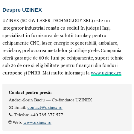
Despre UZINEX
UZINEX (SC GW LASER TECHNOLOGY SRL) este un
integrator industrial român cu sediul în județul Iași,
specializat în furnizarea de soluții turnkey pentru
echipamente CNC, laser, energie regenerabilă, ambalare,
reciclare, prelucrarea metalelor și utilaje grele. Compania
oferă garanție de 60 de luni pe echipamente, suport tehnic
sub 36 de ore și eligibilitate pentru finanțări din fonduri
europene și PNRR. Mai multe informații la
www.uzinex.ro
.
Contact pentru presă:
Andrei-Sorin Baciu — Co-fondator UZINEX
📧 Email:
contact@uzinex.ro
📞 Telefon: +40 785 377 577
🌐 Web:
www.uzinex.ro