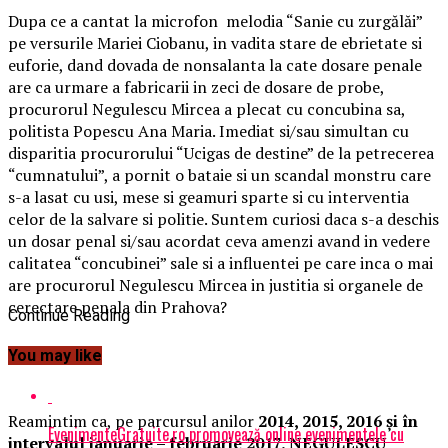
Dupa ce a cantat la microfon melodia “Sanie cu zurgălăi”
pe versurile Mariei Ciobanu, in vadita stare de ebrietate si
euforie, dand dovada de nonsalanta la cate dosare penale
are ca urmare a fabricarii in zeci de dosare de probe,
procurorul Negulescu Mircea a plecat cu concubina sa,
politista Popescu Ana Maria. Imediat si/sau simultan cu
disparitia procurorului “Ucigas de destine” de la petrecerea
“cumnatului”, a pornit o bataie si un scandal monstru care
s-a lasat cu usi, mese si geamuri sparte si cu interventia
celor de la salvare si politie. Suntem curiosi daca s-a deschis
un dosar penal si/sau acordat ceva amenzi avand in vedere
calitatea “concubinei” sale si a influentei pe care inca o mai
are procurorul Negulescu Mircea in justitia si organele de
cerectare penala din Prahova?
Continue Reading
You may like
Reamintim ca, pe parcursul anilor
2014, 2015, 2016 şi în
EvenimenteGratuite.ro promovează online evenimentele cu
intervalul ianuarie – februarie 2017,
NEGULESCU