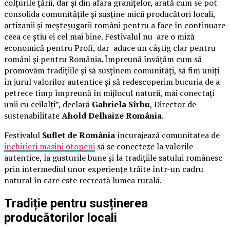
colțurile țării, dar și din afara granițelor, arată cum se pot
consolida comunitățile și susține micii producători locali,
artizanii și meșteșugarii români pentru a face în continuare
ceea ce știu ei cel mai bine. Festivalul nu are o miză
economică pentru Profi, dar aduce un câștig clar pentru
români și pentru România. Împreună învățăm cum să
promovăm tradițiile și să susținem comunități, să fim uniți
în jurul valorilor autentice și să redescoperim bucuria de a
petrece timp împreună în mijlocul naturii, mai conectați
unii cu ceilalți”, declară
Gabriela Sîrbu
, Director de
sustenabilitate
Ahold Delhaize România
.
Festivalul
Suflet de România
încurajează comunitatea de
inchirieri masini otopeni
să se conecteze la valorile
autentice, la gusturile bune și la tradițiile satului românesc
prin intermediul unor experiențe trăite într-un cadru
natural în care este recreată lumea rurală.
Tradiție pentru susținerea
producătorilor locali