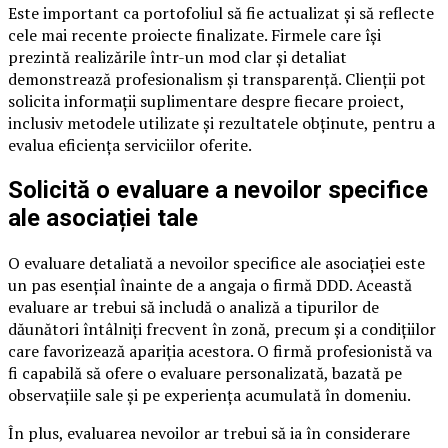
Este important ca portofoliul să fie actualizat și să reflecte
cele mai recente proiecte finalizate. Firmele care își
prezintă realizările într-un mod clar și detaliat
demonstrează profesionalism și transparență. Clienții pot
solicita informații suplimentare despre fiecare proiect,
inclusiv metodele utilizate și rezultatele obținute, pentru a
evalua eficiența serviciilor oferite.
Solicită o evaluare a nevoilor specifice
ale asociației tale
O evaluare detaliată a nevoilor specifice ale asociației este
un pas esențial înainte de a angaja o firmă DDD. Această
evaluare ar trebui să includă o analiză a tipurilor de
dăunători întâlniți frecvent în zonă, precum și a condițiilor
care favorizează apariția acestora. O firmă profesionistă va
fi capabilă să ofere o evaluare personalizată, bazată pe
observațiile sale și pe experiența acumulată în domeniu.
În plus, evaluarea nevoilor ar trebui să ia în considerare