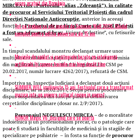
acces gratuit din România
MIRCEA (zis „Portocală”, alias „Zdreanţă”), în calitate
de procuror al Serviciului Teritorial Ploieşti din cadrul
Direcţiei Naţionale Anticorupţie
, anterior în aceeaşi
funcţie la
Parchetul de pe lângă Curtea de Apel Ploieşti
Tot ce trebuie sa stii inainte de Summer Well 2026. Ghidul
a fost un adevarat si brav
„Ucigaş de destine”, cu fetisurile
complet pentru editia aniversara de 15 ani
sale.
În timpul scandalului monstru declanşat urmare unor
Mașinile de spălat și uscătoarele bazate pe inteligență
multiple dezvăluiri în spaţiul public, şi-a înaintat demisia
artificială îți cunosc hainele mai bine decât tine
din magistratură (cererea fiind înregistrată la CSM pe
20.02.2017, număr lucrare 4262/2017), refuzată de CSM.
Împotriva sa, Inspecţia Judiciară a declanşat două acţiuni
SUMMER WELL implineste 15 ani. Festivalul care a transformat
disciplinare, iar la 28.02.2017, Secţia pentru procurori a
muzica intr-un univers cultural revine in august
dispus suspendarea din funcţie până la definitivarea
cercetărilor disciplinare (dosar nr. 2/P/2017).
Personajul NEGULESCU MIRCEA –
de o moralitate
HONOR Magic V6: designul care se poartă
îndoielnică şi un profesionalism precar, cu o patologie care
poate fi studiată în facultăţile de medicină şi în stagiile de
specializare pe psihiatrie
–
în fosta sa funcţie de
procuror