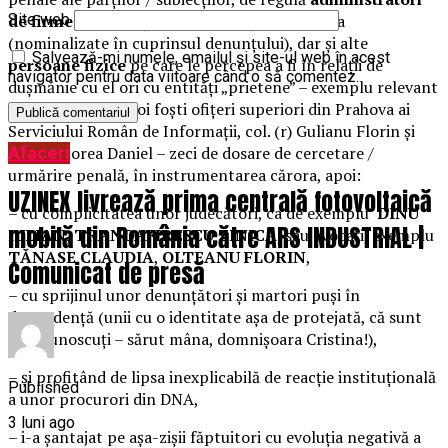
de firme
de pe piaţa locală a judeţului Prahova
Site web
(nominalizate în cuprinsul denunţului), dar şi alte
Salvează-mi numele, emailul și site-ul web în acest
persoane fizice
pe care le percepea a fi în relaţii de
navigator pentru data viitoare când o să comentez.
duşmănie cu el ori cu entităţi „prietene” – exemplu relevant
fiind cazul celor doi foşti ofiţeri superiori din Prahova ai
Serviciului Român de Informaţii, col. (r) Gulianu Florin şi
Afaceri
mr. (r) Florea Daniel – zeci de dosare de cercetare /
urmărire penală, în instrumentarea cărora, apoi:
UZINEX livrează prima centrală fotovoltaică
– cu complicitatea unor judecători, ca de exemplu
DINU
mobilă din România către ARS INDUSTRIAL |
IULIAN, TRANDAFIRESCU ZINICA
, sau avocaţi, exemplu
TĂNASE CLAUDIA
,
OLTEANU FLORIN
,
Comunicat de presă
– cu sprijinul unor denunţători şi martori puşi în
dependenţă (unii cu o identitate aşa de protejată, că sunt
deja cunoscuţi – sărut mâna, domnişoara Cristina!),
– şi profitând de lipsa inexplicabilă de reacţie instituţională
Published
a unor procurori din DNA,
3 luni ago
– i-a şantajat pe aşa-zişii făptuitori cu evoluţia negativă a