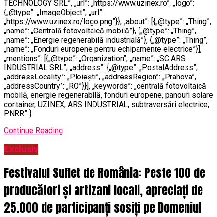
TECHNOLOGY SRL”, „url”: „https://www.uzinex.ro”, „logo”:
{„@type”: „ImageObject”, „url”:
„https://www.uzinex.ro/logo.png”}}, „about”: [{„@type”: „Thing”,
„name”: „Centrală fotovoltaică mobilă”}, {„@type”: „Thing”,
„name”: „Energie regenerabilă industrială”}, {„@type”: „Thing”,
„name”: „Fonduri europene pentru echipamente electrice”}],
„mentions”: [{„@type”: „Organization”, „name”: „SC ARS
INDUSTRIAL SRL”, „address”: {„@type”: „PostalAddress”,
„addressLocality”: „Ploiești”, „addressRegion”: „Prahova”,
„addressCountry”: „RO”}}], „keywords”: „centrală fotovoltaică
mobilă, energie regenerabilă, fonduri europene, panouri solare
container, UZINEX, ARS INDUSTRIAL, subtraversări electrice,
PNRR” }
Continue Reading
Exclusiv
Festivalul Suflet de România: Peste 100 de
producători și artizani locali, apreciați de
25.000 de participanți sosiți pe Domeniul