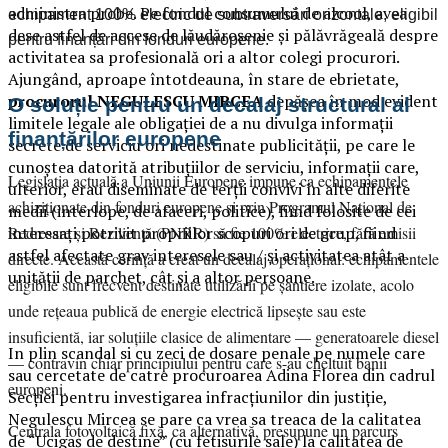
administra probe. Pe fondul consumului de alcool, avea
echipament 100% electric de subtraversări orizontale, eligibil
dese astfel de accese de lăudăroşenie şi pălăvrăgeală despre
pentru finanțări din fonduri europene.
activitatea sa profesională ori a altor colegi procurori.
Ajungând, aproape întotdeauna, în stare de ebrietate,
procurorul NEGULESCU MIRCEA
depăşea în mod evident
O soluție pentru un decalaj structural al
limitele legale ale obligaţiei de a nu divulga informaţii
finanțărilor europene
secrete de serviciu ori nedestinate publicităţii, pe care le
cunoştea datorită atribuţiilor de serviciu, informaţii care,
Legislația actuală a Uniunii Europene impune ca echipamentele
ulterior, erau diseminate de terţii convivi în alte diferite
achiziționate din fonduri europene și prin Programul Național de
medii (interlope, de afaceri, politice), fiind folosite de cei
interesaţi potrivit propriilor scopuri ori de grup, fiind
Redresare și Reziliență (PNRR) să fie 100% electrice, fără emisii
astfel afectate grav interesele sau / şi activitatea atât a
directe. Această cerință a creat un decalaj operațional: echipamentele
unităţii de parchet, cât şi a altor persoane.
eligibile sunt frecvent destinate utilizării pe șantiere izolate, acolo
unde rețeaua publică de energie electrică lipsește sau este
insuficientă, iar soluțiile clasice de alimentare — generatoarele diesel
In plin scandal si cu zeci de dosare penale pe numele care
— contravin chiar principiului pentru care s-au cheltuit banii
sau cercetate de catre procuroarea Adina Florea din cadrul
europeni.
Secției pentru investigarea infracțiunilor din justiție,
Negulescu Mircea se pare ca vrea sa treaca de la calitatea
Centrala fotovoltaică fixă, ca alternativă, presupune un parcurs
de “Ucigaş de destine” (cu fetisurile sale) la calitatea de