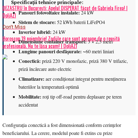
Specificații tehnice principale:
DEZASTRU în București: Apelul DISPERAT făcut de Gabriela Firea! |
Panouri fotovoltaice instalate:
24 kW
DoljAZI
Sistem de stocare:
52 kWh baterii LiFePO4
Don't Miss
Invertor hibrid:
24 kW
Horoscop 19 noiembrie! Zodiile care sunt aproape de o reușită
Dimensiune container transport:
3 × 2,5 metri
profesională. Nu te lăsa acum! | DoljAZI
Lungime panouri desfășurate:
~60 metri liniari
Conectică:
priză 220 V monofazic, priză 380 V trifazic,
priză încărcare auto electric
Climatizare:
aer condiționat integrat pentru menținerea
bateriilor la temperatură optimă
Mobilitate:
roți tip off-road pentru deplasare pe teren
accidentat
Configurația conectică a fost dimensionată conform cerințelor
beneficiarului. La cerere, modelul poate fi extins cu prize