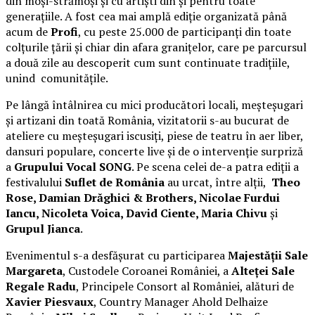
din moși-strămoși și cu artiști din și pentru toate
generațiile. A fost cea mai amplă ediție organizată până
acum de
Profi
, cu peste 25.000 de participanți din toate
colțurile țării și chiar din afara granițelor, care pe parcursul
a două zile au descoperit cum sunt continuate tradițiile,
unind comunitățile.
Pe lângă întâlnirea cu mici producători locali, meșteșugari
și artizani din toată România, vizitatorii s-au bucurat de
ateliere cu meșteșugari iscusiți, piese de teatru în aer liber,
dansuri populare, concerte live și de o intervenție surpriză
a
Grupului Vocal SONG
. Pe scena celei de-a patra ediții a
festivalului
Suflet de România
au urcat, între alții,
Theo
Rose, Damian Drăghici & Brothers, Nicolae Furdui
Iancu, Nicoleta Voica, David Ciente, Maria Chivu
și
Grupul Jianca
.
Evenimentul s-a desfășurat cu participarea
Majestății Sale
Margareta
, Custodele Coroanei României, a
Alteței Sale
Regale Radu
, Principele Consort al României, alături de
Xavier Piesvaux
, Country Manager Ahold Delhaize