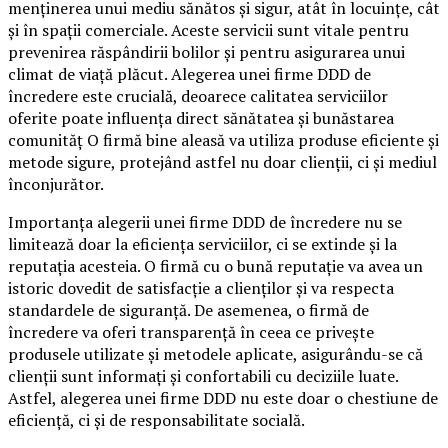
menținerea unui mediu sănătos și sigur, atât în locuințe, cât
și în spații comerciale. Aceste servicii sunt vitale pentru
prevenirea răspândirii bolilor și pentru asigurarea unui
climat de viață plăcut. Alegerea unei firme DDD de
încredere este crucială, deoarece calitatea serviciilor
oferite poate influența direct sănătatea și bunăstarea
comunităț O firmă bine aleasă va utiliza produse eficiente și
metode sigure, protejând astfel nu doar clienții, ci și mediul
înconjurător.
Importanța alegerii unei firme DDD de încredere nu se
limitează doar la eficiența serviciilor, ci se extinde și la
reputația acesteia. O firmă cu o bună reputație va avea un
istoric dovedit de satisfacție a clienților și va respecta
standardele de siguranță. De asemenea, o firmă de
încredere va oferi transparență în ceea ce privește
produsele utilizate și metodele aplicate, asigurându-se că
clienții sunt informați și confortabili cu deciziile luate.
Astfel, alegerea unei firme DDD nu este doar o chestiune de
eficiență, ci și de responsabilitate socială.