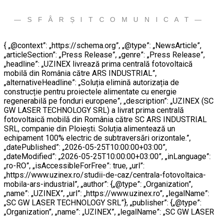
— S F Â R Ș I T C O M U N I C A T —
{ „@context”: „https://schema.org”, „@type”: „NewsArticle”,
„articleSection”: „Press Release”, „genre”: „Press Release”,
„headline”: „UZINEX livrează prima centrală fotovoltaică
mobilă din România către ARS INDUSTRIAL”,
„alternativeHeadline”: „Soluția elimină autorizația de
construcție pentru proiectele alimentate cu energie
regenerabilă pe fonduri europene”, „description”: „UZINEX (SC
GW LASER TECHNOLOGY SRL) a livrat prima centrală
fotovoltaică mobilă din România către SC ARS INDUSTRIAL
SRL, companie din Ploiești. Soluția alimentează un
echipament 100% electric de subtraversări orizontale.”,
„datePublished”: „2026-05-25T10:00:00+03:00”,
„dateModified”: „2026-05-25T10:00:00+03:00”, „inLanguage”:
„ro-RO”, „isAccessibleForFree”: true, „url”:
„https://www.uzinex.ro/studii-de-caz/centrala-fotovoltaica-
mobila-ars-industrial”, „author”: {„@type”: „Organization”,
„name”: „UZINEX”, „url”: „https://www.uzinex.ro”, „legalName”:
„SC GW LASER TECHNOLOGY SRL”}, „publisher”: {„@type”:
„Organization”, „name”: „UZINEX”, „legalName”: „SC GW LASER