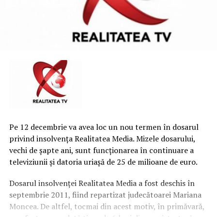
Pe 12 decembrie va avea loc un nou termen în dosarul
privind insolvenţa Realitatea Media. Mizele dosarului,
vechi de şapte ani, sunt funcţionarea în continuare a
televiziunii şi datoria uriaşă de 25 de milioane de euro.
Dosarul insolvenţei Realitatea Media a fost deschis în
septembrie 2011, fiind repartizat judecătoarei Mariana
Moncea. De altfel, tocmai din acest motiv, în primăvară,