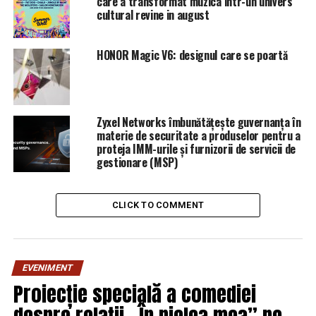
care a transformat muzica intr-un univers
oferă fonduri țărilor care le interzic | DoljAZI
cultural revine in august
DON'T MISS
Gabriela Firea nu va mai fi primar. Decizia care i-a
HONOR Magic V6: designul care se poartă
îngropat cariera de politician | DoljAZI
Zyxel Networks îmbunătățește guvernanța în
materie de securitate a produselor pentru a
proteja IMM-urile și furnizorii de servicii de
gestionare (MSP)
CLICK TO COMMENT
EVENIMENT
Proiecție specială a comediei
despre relații „În pielea mea” pe