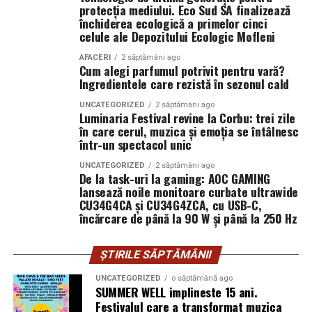
filmului de
Facebook
,
Instagram
,
TikTok
.
protecția mediului. Eco Sud SA finalizează
Prima diferență reală: cum se
închiderea ecologică a primelor cinci
Adrian Pădurețu semnează imaginea filmului. De sunet
celule ale Depozitului Ecologic Mofleni
simte îmbrățișarea
s-a ocupat Bogdan Ivanovici, de scenografie Anca
AFACERI
2 săptămâni ago
Miron, iar de costume Francisca Vass.
Cum alegi parfumul potrivit pentru vară?
Aici, dacă mă întrebi pe mine, se decide totul. Un urs din
Ingredientele care rezistă în sezonul cald
pluș, mai ales unul mare, te învăluie. Perii lui se așază pe
„În Pielea Mea”
este un film produs de: CB MOTION
piele, umplu spațiul dintre tine și el. Când îl strângi, ai
UNCATEGORIZED
2 săptămâni ago
PICTURES.
Luminaria Festival revine la Corbu: trei zile
senzația că strângi un nor ușor cam dezordonat, un nor
în care cerul, muzica și emoția se întâlnesc
care a stat prea mult pe o canapea și a prins miros de
într-un spectacol unic
Producător asociat: MAGNETIC MEDIA PRODUCTIONS
detergent și, poate, de parfum.
UNCATEGORIZED
2 săptămâni ago
Producător: Claudiu Boboc
De la task-uri la gaming: AOC GAMING
Un urs din catifea, în schimb, te întâmpină cu o
lansează noile monitoare curbate ultrawide
suprafață mai continuă. Nu ai acele fire care se mișcă
CU34G4CA și CU34G4ZCA, cu USB-C,
Producător executiv: Adela Mara
încărcare de până la 90 W și până la 250 Hz
independent, ci o textură unitară. Îmbrățișarea se simte
mai „curată” ca senzație, mai netedă. Și, ciudat, poate
Manager producție: Iulia Cezara Roșu
părea un pic mai rece la început, ca o rochie de seară pe
ȘTIRILE SĂPTĂMÂNII
Casting: ELEPHANT MEDIA
care o atingi înainte să o îmbraci. Dar după câteva
UNCATEGORIZED
o săptămână ago
secunde, devine la fel de cald, doar că altfel.
SUMMER WELL implineste 15 ani.
Realizat cu sprijinul:
Festivalul care a transformat muzica