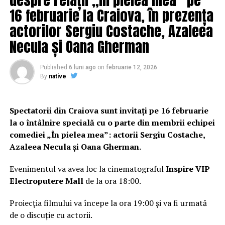
16 februarie la Craiova, în prezența
actorilor Sergiu Costache, Azaleea
Necula și Oana Gherman
Published
6 luni ago
on
februarie 12, 2026
By
native
Spectatorii din Craiova sunt invitați pe 16 februarie
la o întâlnire specială cu o parte din membrii echipei
comediei „În pielea mea”: actorii Sergiu Costache,
Azaleea Necula și Oana Gherman.
Evenimentul va avea loc la cinematograful
Inspire VIP
Electroputere Mall
de la ora 18:00.
Proiecția filmului va începe la ora 19:00 și va fi urmată
de o discuție cu actorii.