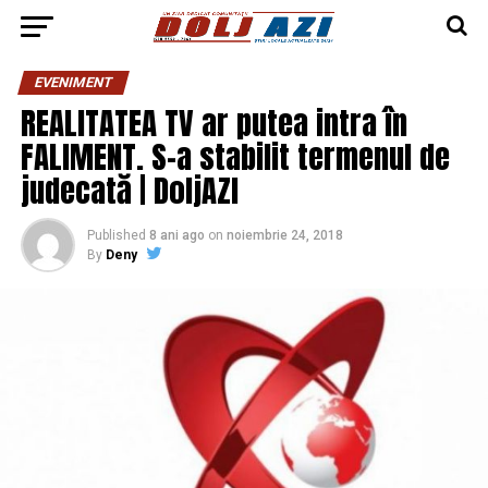
EVENIMENT
REALITATEA TV ar putea intra în
FALIMENT. S-a stabilit termenul de
judecată | DoljAZI
Published
8 ani ago
on
noiembrie 24, 2018
By
Deny