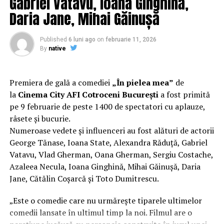
Gabriel Vatavu, Ioana Ginghină,
experiență de cinema relaxantă și amuzantă.
Daria Jane, Mihai Găinușă
Regizorul și scenaristul Paul Decu
, absolvent al
Facultății de Teatru UNATC „I.L.Caragiale” și al
Published
6 luni ago
on
februarie 11, 2026
masteratului în regie de film de la MetFilm School
By
native
Londra, a colaborat la realizarea primului său
lungmetraj cu o echipă de profesioniști din care fac
parte
Adrian Pădurețu (imagine), Bogdan Ivanovici
Premiera de gală a comediei
„În pielea mea”
de
(sunet), Anca Miron (scenografie), Francisca Vass
la
Cinema City AFI Cotroceni București
a fost primită
(costume)
.
pe 9 februarie de peste 1400 de spectatori cu aplauze,
râsete și bucurie.
O comedie actuală și colorată, filmul
„În pielea mea”
Numeroase vedete și influenceri au fost alături de actorii
are premiera națională pe 10 februarie, distribuit de
George Tănase, Ioana State, Alexandra Răduță, Gabriel
T.R.I.B.E. Films.
Vatavu, Vlad Gherman, Oana Gherman, Sergiu Costache,
Azaleea Necula, Ioana Ginghină, Mihai Găinușă, Daria
Mai multe detalii, imagini de la filmări, fragmente din
Jane, Cătălin Coșarcă și Toto Dumitrescu.
film și declarații din partea actorilor sunt disponibile pe
paginile social media ale filmului de
Facebook
,
„Este o comedie care nu urmărește tiparele ultimelor
Instagram
,
TikTok
.
comedii lansate în ultimul timp la noi. Filmul are o