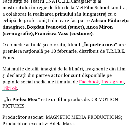
Facultății de Teatru UNATC „I.L.Caragiale” și al
masteratului în regie de film de la MetFilm School Londra,
a colaborat la realizarea primului său lungmetraj cu o
echipă de profesioniști din care fac parte
Adrian Pădurețu
(imagine), Bogdan Ivanovici (sunet), Anca Miron
(scenografie), Francisca Vass (costume)
.
O comedie actuală și colorată, filmul
„În pielea mea”
are
premiera națională pe 10 februarie, distribuit de T.R.I.B.E.
Films.
Mai multe detalii, imagini de la filmări, fragmente din film
și declarații din partea actorilor sunt disponibile pe
paginile social media ale filmului de
Facebook
,
Instagram
,
TikTok
.
„În Pielea Mea”
este un film produs de: CB MOTION
PICTURES.
Producător asociat: MAGNETIC MEDIA PRODUCTIONS;
Producător executiv: Adela Mara.