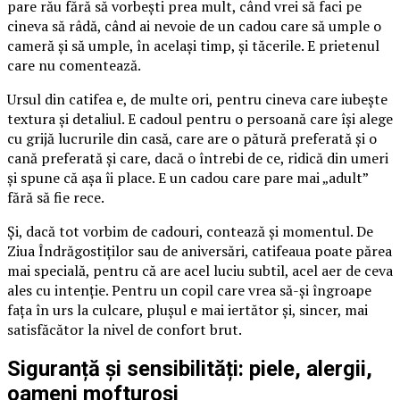
pare rău fără să vorbești prea mult, când vrei să faci pe
cineva să râdă, când ai nevoie de un cadou care să umple o
cameră și să umple, în același timp, și tăcerile. E prietenul
care nu comentează.
Ursul din catifea e, de multe ori, pentru cineva care iubește
textura și detaliul. E cadoul pentru o persoană care își alege
cu grijă lucrurile din casă, care are o pătură preferată și o
cană preferată și care, dacă o întrebi de ce, ridică din umeri
și spune că așa îi place. E un cadou care pare mai „adult”
fără să fie rece.
Și, dacă tot vorbim de cadouri, contează și momentul. De
Ziua Îndrăgostiților sau de aniversări, catifeaua poate părea
mai specială, pentru că are acel luciu subtil, acel aer de ceva
ales cu intenție. Pentru un copil care vrea să-și îngroape
fața în urs la culcare, plușul e mai iertător și, sincer, mai
satisfăcător la nivel de confort brut.
Siguranță și sensibilități: piele, alergii,
oameni mofturoși