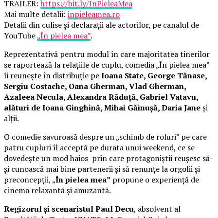
TRAILER:
https://bit.ly/InPieleaMea
Mai multe detalii:
inpieleamea.ro
Detalii din culise și declarații ale actorilor, pe canalul de
YouTube
„În pielea mea”
.
Reprezentativă pentru modul în care majoritatea tinerilor
se raportează la relațiile de cuplu, comedia „În pielea mea”
îi reunește în distribuție pe
Ioana State, George Tănase,
Sergiu Costache, Oana Gherman, Vlad Gherman,
Azaleea Necula, Alexandra Răduță, Gabriel Vatavu,
alături de Ioana Ginghină, Mihai Găinușă, Daria Jane
și
alții.
O comedie savuroasă despre un „schimb de roluri” pe care
patru cupluri îl acceptă pe durata unui weekend, ce se
dovedește un mod haios prin care protagoniștii reușesc să-
și cunoască mai bine partenerii și să renunțe la orgolii și
preconcepții, „
În pielea mea”
propune o experiență de
cinema relaxantă și amuzantă.
Regizorul și scenaristul Paul Decu
, absolvent al