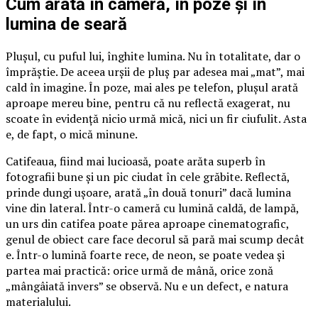
Cum arată în cameră, în poze și în
lumina de seară
Plușul, cu puful lui, înghite lumina. Nu în totalitate, dar o
împrăștie. De aceea urșii de pluș par adesea mai „mat”, mai
cald în imagine. În poze, mai ales pe telefon, plușul arată
aproape mereu bine, pentru că nu reflectă exagerat, nu
scoate în evidență nicio urmă mică, nici un fir ciufulit. Asta
e, de fapt, o mică minune.
Catifeaua, fiind mai lucioasă, poate arăta superb în
fotografii bune și un pic ciudat în cele grăbite. Reflectă,
prinde dungi ușoare, arată „în două tonuri” dacă lumina
vine din lateral. Într-o cameră cu lumină caldă, de lampă,
un urs din catifea poate părea aproape cinematografic,
genul de obiect care face decorul să pară mai scump decât
e. Într-o lumină foarte rece, de neon, se poate vedea și
partea mai practică: orice urmă de mână, orice zonă
„mângâiată invers” se observă. Nu e un defect, e natura
materialului.