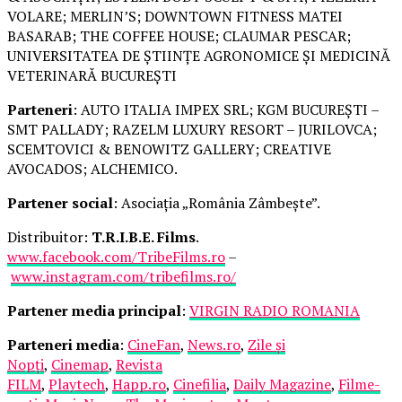
VOLARE; MERLIN’S; DOWNTOWN FITNESS MATEI
BASARAB; THE COFFEE HOUSE; CLAUMAR PESCAR;
UNIVERSITATEA DE ȘTIINȚE AGRONOMICE ȘI MEDICINĂ
VETERINARĂ BUCUREȘTI
Parteneri
: AUTO ITALIA IMPEX SRL; KGM BUCUREȘTI –
SMT PALLADY; RAZELM LUXURY RESORT – JURILOVCA;
SCEMTOVICI & BENOWITZ GALLERY; CREATIVE
AVOCADOS; ALCHEMICO.
Partener social
: Asociația „România Zâmbește”.
Distribuitor:
T.R.I.B.E. Films
.
www.facebook.com/TribeFilms.ro
–
www.instagram.com/tribefilms.ro/
Partener media principal
:
VIRGIN RADIO ROMANIA
Parteneri media
:
CineFan
,
News.ro
,
Zile și
Nopți
,
Cinemap
,
Revista
FILM
,
Playtech
,
Happ.ro
,
Cinefilia
,
Daily Magazine
,
Filme-