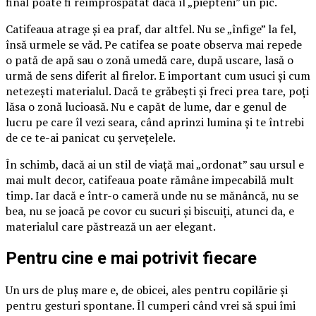
final poate fi reîmprospătat dacă îl „piepteni” un pic.
Catifeaua atrage și ea praf, dar altfel. Nu se „înfige” la fel,
însă urmele se văd. Pe catifea se poate observa mai repede
o pată de apă sau o zonă umedă care, după uscare, lasă o
urmă de sens diferit al firelor. E important cum usuci și cum
netezești materialul. Dacă te grăbești și freci prea tare, poți
lăsa o zonă lucioasă. Nu e capăt de lume, dar e genul de
lucru pe care îl vezi seara, când aprinzi lumina și te întrebi
de ce te-ai panicat cu șervețelele.
În schimb, dacă ai un stil de viață mai „ordonat” sau ursul e
mai mult decor, catifeaua poate rămâne impecabilă mult
timp. Iar dacă e într-o cameră unde nu se mănâncă, nu se
bea, nu se joacă pe covor cu sucuri și biscuiți, atunci da, e
materialul care păstrează un aer elegant.
Pentru cine e mai potrivit fiecare
Un urs de pluș mare e, de obicei, ales pentru copilărie și
pentru gesturi spontane. Îl cumperi când vrei să spui îmi