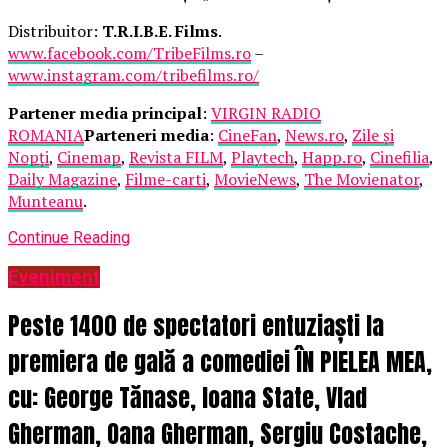
Distribuitor:
T.R.I.B.E. Films
.
www.facebook.com/TribeFilms.ro
–
www.instagram.com/tribefilms.ro/
Partener media principal
:
VIRGIN RADIO
ROMANIA
Parteneri media
:
CineFan
,
News.ro
,
Zile și
Nopți
,
Cinemap
,
Revista FILM
,
Playtech
,
Happ.ro
,
Cinefilia
,
Daily Magazine
,
Filme-carti
,
MovieNews
,
The Movienator
,
Munteanu
.
Continue Reading
Eveniment
Peste 1400 de spectatori entuziaști la
premiera de gală a comediei ÎN PIELEA MEA,
cu: George Tănase, Ioana State, Vlad
Gherman, Oana Gherman, Sergiu Costache,