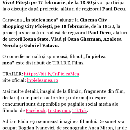
Vivo! Pitești pe 17 februarie, de la 18:30
și vor participa
la o discuție după proiecție, alături de regizorul
Paul Decu.
Caravana
„În pielea mea”
ajunge la
Cinema City
Shopping City Ploiești, pe 18 februarie,
de la 18:30, la
proiecția specială introdusă de regizorul
Paul Decu
, alături
de actorii
Ioana State, Vlad și Oana Gherman, Azaleea
Necula și Gabriel Vatavu.
O comedie actuală și spumoasă, filmul
„În pielea
mea”
este distribuit de T.R.I.B.E. Films.
TRAILER:
https://bit.ly/InPieleaMea
Site oficial:
inpieleamea.ro
Mai multe detalii, imagini de la filmări, fragmente din film,
declarații din partea actorilor și informații despre
concursuri sunt disponibile pe paginile social media ale
filmului de
Facebook
,
Instagram
,
TikTok
.
Adrian Pădurețu semnează imaginea filmului. De sunet s-a
ocupat Bogdan Ivanovici, de scenografie Anca Miron, iar de