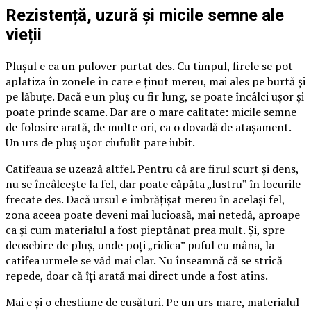
Rezistență, uzură și micile semne ale
vieții
Plușul e ca un pulover purtat des. Cu timpul, firele se pot
aplatiza în zonele în care e ținut mereu, mai ales pe burtă și
pe lăbuțe. Dacă e un pluș cu fir lung, se poate încâlci ușor și
poate prinde scame. Dar are o mare calitate: micile semne
de folosire arată, de multe ori, ca o dovadă de atașament.
Un urs de pluș ușor ciufulit pare iubit.
Catifeaua se uzează altfel. Pentru că are firul scurt și dens,
nu se încâlcește la fel, dar poate căpăta „lustru” în locurile
frecate des. Dacă ursul e îmbrățișat mereu în același fel,
zona aceea poate deveni mai lucioasă, mai netedă, aproape
ca și cum materialul a fost pieptănat prea mult. Și, spre
deosebire de pluș, unde poți „ridica” puful cu mâna, la
catifea urmele se văd mai clar. Nu înseamnă că se strică
repede, doar că îți arată mai direct unde a fost atins.
Mai e și o chestiune de cusături. Pe un urs mare, materialul