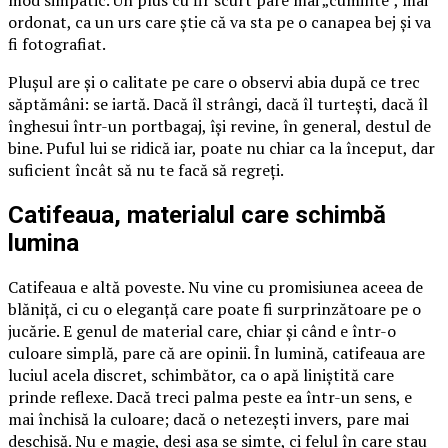
ordonat, ca un urs care știe că va sta pe o canapea bej și va
fi fotografiat.
Plușul are și o calitate pe care o observi abia după ce trec
săptămâni: se iartă. Dacă îl strângi, dacă îl turtești, dacă îl
înghesui într-un portbagaj, își revine, în general, destul de
bine. Puful lui se ridică iar, poate nu chiar ca la început, dar
suficient încât să nu te facă să regreți.
Catifeaua, materialul care schimbă
lumina
Catifeaua e altă poveste. Nu vine cu promisiunea aceea de
blăniță, ci cu o eleganță care poate fi surprinzătoare pe o
jucărie. E genul de material care, chiar și când e într-o
culoare simplă, pare că are opinii. În lumină, catifeaua are
luciul acela discret, schimbător, ca o apă liniștită care
prinde reflexe. Dacă treci palma peste ea într-un sens, e
mai închisă la culoare; dacă o netezești invers, pare mai
deschisă. Nu e magie, deși așa se simte, ci felul în care stau