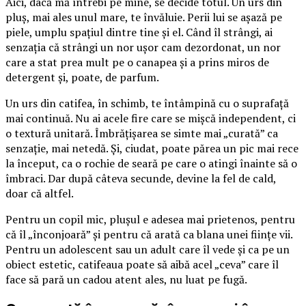
Aici, dacă mă întrebi pe mine, se decide totul. Un urs din
pluș, mai ales unul mare, te învăluie. Perii lui se așază pe
piele, umplu spațiul dintre tine și el. Când îl strângi, ai
senzația că strângi un nor ușor cam dezordonat, un nor
care a stat prea mult pe o canapea și a prins miros de
detergent și, poate, de parfum.
Un urs din catifea, în schimb, te întâmpină cu o suprafață
mai continuă. Nu ai acele fire care se mișcă independent, ci
o textură unitară. Îmbrățișarea se simte mai „curată” ca
senzație, mai netedă. Și, ciudat, poate părea un pic mai rece
la început, ca o rochie de seară pe care o atingi înainte să o
îmbraci. Dar după câteva secunde, devine la fel de cald,
doar că altfel.
Pentru un copil mic, plușul e adesea mai prietenos, pentru
că îl „înconjoară” și pentru că arată ca blana unei ființe vii.
Pentru un adolescent sau un adult care îl vede și ca pe un
obiect estetic, catifeaua poate să aibă acel „ceva” care îl
face să pară un cadou atent ales, nu luat pe fugă.