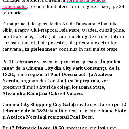
achiziției biletului la cinema în
formularul dedicat
concursului
, premiul fiind oferit prin tragere la sorți pe 24
februarie.
După proiecțiile speciale din Arad, Timișoara, Alba Iulia,
Sibiu, Brașov, Cluj-Napoca, Baia Mare, Oradea, cu săli pline,
multe aplauze, râsete și discuții îndelungate cu spectatorii
curioși și încântați de poveste și de prestațiile actorilor,
caravana
„În pielea mea”
continuă în mai multe orașe.
Pe
11 februarie
va avea loc proiecția specială
„În pielea
mea”
de la
Cinema City din City Park Constanța
,
de la
18:30
, unde
regizorul Paul Decu și actrița Azaleea
Necula
, originari din Constanța și împrejurimi, vor
prezenta filmul alături de colegii lor
Ioana State,
Alexandra Răduță și Gabriel Vatavu.
Cinema City Shopping City Galați
invită spectatorii
pe 12
februarie de la 18:30
la întâlnirea cu actrițele
Ioana State
și Azaleea Necula și regizorul Paul Decu.
Pe 13 februarie la ora 18:30
, spectatorii din
Iași
sunt