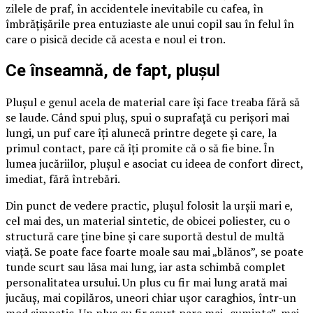
zilele de praf, în accidentele inevitabile cu cafea, în
îmbrățișările prea entuziaste ale unui copil sau în felul în
care o pisică decide că acesta e noul ei tron.
Ce înseamnă, de fapt, plușul
Plușul e genul acela de material care își face treaba fără să
se laude. Când spui pluș, spui o suprafață cu perișori mai
lungi, un puf care îți alunecă printre degete și care, la
primul contact, pare că îți promite că o să fie bine. În
lumea jucăriilor, plușul e asociat cu ideea de confort direct,
imediat, fără întrebări.
Din punct de vedere practic, plușul folosit la urșii mari e,
cel mai des, un material sintetic, de obicei poliester, cu o
structură care ține bine și care suportă destul de multă
viață. Se poate face foarte moale sau mai „blănos”, se poate
tunde scurt sau lăsa mai lung, iar asta schimbă complet
personalitatea ursului. Un plus cu fir mai lung arată mai
jucăuș, mai copilăros, uneori chiar ușor caraghios, într-un
mod simpatic. Un plus cu fir scurt pare mai „cuminte”, mai