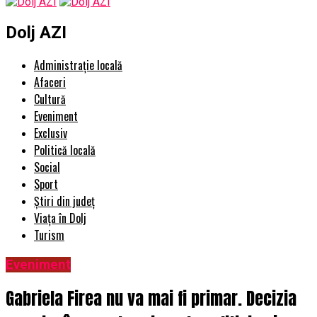
Dolj AZI
Administrație locală
Afaceri
Cultură
Eveniment
Exclusiv
Politică locală
Social
Sport
Știri din județ
Viața în Dolj
Turism
Eveniment
Gabriela Firea nu va mai fi primar. Decizia