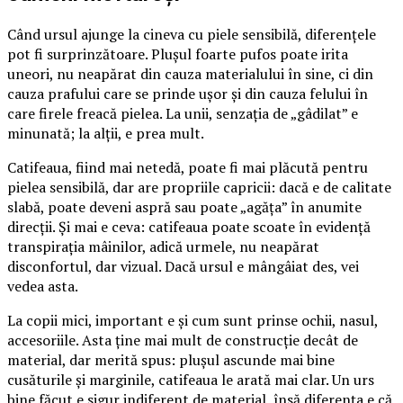
Când ursul ajunge la cineva cu piele sensibilă, diferențele
pot fi surprinzătoare. Plușul foarte pufos poate irita
uneori, nu neapărat din cauza materialului în sine, ci din
cauza prafului care se prinde ușor și din cauza felului în
care firele freacă pielea. La unii, senzația de „gâdilat” e
minunată; la alții, e prea mult.
Catifeaua, fiind mai netedă, poate fi mai plăcută pentru
pielea sensibilă, dar are propriile capricii: dacă e de calitate
slabă, poate deveni aspră sau poate „agăța” în anumite
direcții. Și mai e ceva: catifeaua poate scoate în evidență
transpirația mâinilor, adică urmele, nu neapărat
disconfortul, dar vizual. Dacă ursul e mângâiat des, vei
vedea asta.
La copii mici, important e și cum sunt prinse ochii, nasul,
accesoriile. Asta ține mai mult de construcție decât de
material, dar merită spus: plușul ascunde mai bine
cusăturile și marginile, catifeaua le arată mai clar. Un urs
bine făcut e sigur indiferent de material, însă diferența e că