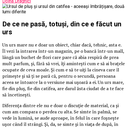
Doina Draghici
De ce ne pasă, totuși, din ce e făcut un
urs
Un urs mare nu e doar un obiect, chiar dacă, tehnic, asta e.
Îl vezi la intrarea într-un magazin, pe o bancă într-un mall,
lângă un buchet de flori care pare că abia respiră de prea
mult parfum, și, fără să vrei, îți amintești cum e să ai brațele
ocupate de ceva moale. Și cum e să te uiți la cineva care îl
primește și să ți se pară că, pentru o secundă, persoana
aceea se întoarce la o versiune mai ușoară a ei. Un urs mare,
fie din pluș, fie din catifea, are darul ăsta ciudat de a te face
să încetinești.
Diferența dintre ele nu e doar o discuție de material, ca și
cum am compara o perdea cu alta. Se simte în palmă, se
vede în lumină, se aude aproape, în felul în care foșnește
ușor când îl strângi. Și, da, se simte și în viața de după, în