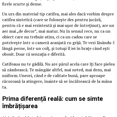
firele scurte și dense.
Un urs din material tip catifea, mai ales dacă vorbim despre
catifea sintetică (care se folosește des pentru jucării,
pentru că e mai rezistentă și mai ușor de întreținut), are un
aer mai „de decor”, mai matur. Nu în sensul rece, nu ca un
obiect care nu trebuie atins, ci ca un cadou care se
potrivește într-o cameră aranjată cu grijă. Te vezi lăsându-l
lângă perne, într-un colț, și totuși îl iei în brațe când ești
obosit. Doar că senzația e diferită.
Catifeaua nu te gâdilă. Nu are părul acela care îți face pielea
să zâmbească. Te mângâie altfel, mai neted, mai dens, mai
uniform. Uneori, când e de calitate bună, pare aproape
răcoroasă la atingere, înainte să se încălzească de la mâna
ta.
Prima diferență reală: cum se simte
îmbrățișarea