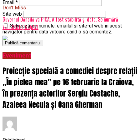
Email
*
Don't Miss
Site web
Guvernul Dăncilă va PICA. A fost stabilită și data. Se numără
Salvează-mi numele, emailul și site-ul web în acest
VOTURILE | DoljAZI
navigator pentru data viitoare când o să comentez.
Eveniment
Proiecție specială a comediei despre relații
„În pielea mea” pe 16 februarie la Craiova,
în prezența actorilor Sergiu Costache,
Azaleea Necula și Oana Gherman