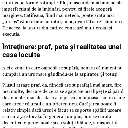
e întins pe forme rotunjite. Plușul ascunde mai bine micile
imperfecțiuni de la îmbinări, pentru că firele acoperă
marginea. Catifeaua, fiind mai netedă, poate arăta mai
„precis” când e bine lucrată și mai „neiertătoare” când nu e.
De aceea, la un urs din catifea contează mult croiul și
execuția.
Întreținere: praf, pete și realitatea unei
case locuite
Aici e zona în care oamenii se supără, pentru că nimeni nu
cumpără un urs mare gândindu-se la aspirator. Și totuși.
Plușul atrage praf, da, fiindcă are suprafață mai mare, fire
mai multe, deci are de ce să se agațe. Se mai lipește și părul
de animale, mai ales dacă ai o pisică ambițioasă sau un câine
care crede că ursul e un prieten nou. Curățarea poate fi
relativ simplă dacă ursul e făcut să suporte spălări ușoare
sau curățare locală. În general, un pluș bun se curăță
decent cu o perie moale și cu soluții blânde, iar aspectul