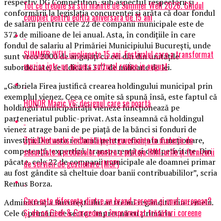
respectiv DG Competition, sub aspectul respectării şi
Tot ce trebuie sa stii inainte de Summer Well 2026. Ghidul
conformării la legislaţia concurenţei şi arăta că doar fondul
complet pentru editia aniversara de 15 ani
de salarii pentru cele 22 de companii municipale este de
372 de milioane de lei anual. Asta, în condiţiile în care
fondul de salariu al Primăriei Municipiului Bucureşti, unde
SUMMER WELL implineste 15 ani. Festivalul care a transformat
sunt vreo 2000 de angajaţi cu cei din din unităţile
muzica intr-un univers cultural revine in august
subordonate, se ridică la 377 de milioane de lei.
„Gabriela Firea justifică crearea holdingului municipal prin
exemplul vienez. Ceea ce omite să spună însă, este faptul că
HONOR Magic V6: designul care se poartă
holdingul municipalităţii vieneze funcţionează pe
parteneriatul public-privat. Asta înseamnă că holdingul
vienez atrage bani de pe piaţă de la bănci si fonduri de
Zyxel Networks îmbunătățește guvernanța în materie de
investiţii. Dar asta reclamă pentru eficienta funcţionare,
competenţă, expertiză, transparenţă şi competivitate. Din
securitate a produselor pentru a proteja IMM-urile și furnizorii
păcate, cele 22 de companii municipale ale doamnei primar
de servicii de gestionare (MSP)
au fost gândite să cheltuie doar banii contribuabililor”, scria
Remus Borza.
Care este diferența dintre un brand coreean și unul european?
Administraţia Bucureştiului ar trebui regândită din temelii.
Și de ce Geek & Gorgeous a împrumutat trăsături coreene
Cele 6 primării de sector împreună cu primăria