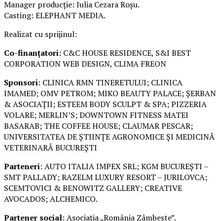
Manager producție: Iulia Cezara Roșu.
Casting: ELEPHANT MEDIA.
Realizat cu sprijinul:
Co-finanțatori:
C&C HOUSE RESIDENCE, S&I BEST
CORPORATION WEB DESIGN, CLIMA FREON
Sponsori
: CLINICA RMN TINERETULUI; CLINICA
IMAMED; OMV PETROM; MIKO BEAUTY PALACE; ȘERBAN
& ASOCIAȚII; ESTEEM BODY SCULPT & SPA; PIZZERIA
VOLARE; MERLIN’S; DOWNTOWN FITNESS MATEI
BASARAB; THE COFFEE HOUSE; CLAUMAR PESCAR;
UNIVERSITATEA DE ȘTIINȚE AGRONOMICE ȘI MEDICINĂ
VETERINARĂ BUCUREȘTI
Parteneri
: AUTO ITALIA IMPEX SRL; KGM BUCUREȘTI –
SMT PALLADY; RAZELM LUXURY RESORT – JURILOVCA;
SCEMTOVICI & BENOWITZ GALLERY; CREATIVE
AVOCADOS; ALCHEMICO.
Partener social
: Asociația „România Zâmbește”.