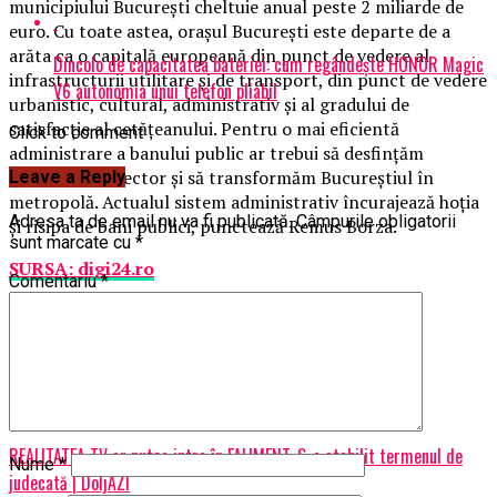
municipiului Bucureşti cheltuie anual peste 2 miliarde de
euro. Cu toate astea, oraşul Bucureşti este departe de a
arăta ca o capitală europeană din punct de vedere al
Dincolo de capacitatea bateriei: cum regândește HONOR Magic
infrastructurii utilitare şi de transport, din punct de vedere
V6 autonomia unui telefon pliabil
urbanistic, cultural, administrativ şi al gradului de
satisfacţie al cetăţeanului. Pentru o mai eficientă
Click to comment
administrare a banului public ar trebui să desfinţăm
primăriile de sector şi să transformăm Bucureştiul în
Leave a Reply
metropolă. Actualul sistem administrativ încurajează hoţia
Adresa ta de email nu va fi publicată.
Câmpurile obligatorii
şi risipa de bani publici, punctează Remus Borza.
sunt marcate cu
*
SURSA: digi24.ro
Comentariu
*
Related Topics:
prima
Up Next
REALITATEA TV ar putea intra în FALIMENT. S-a stabilit termenul de
Nume
*
judecată | DoljAZI