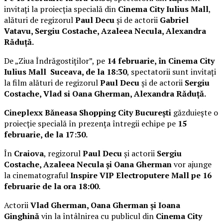
invitați la proiecția specială din
Cinema City Iulius Mall
,
alături de regizorul
Paul Decu
și de actorii
Gabriel
Vatavu, Sergiu Costache, Azaleea Necula, Alexandra
Răduță.
De „Ziua Îndrăgostiților”, pe
14 februarie, în Cinema City
Iulius Mall Suceava, de la 18:30
, spectatorii sunt invitați
la film alături de regizorul
Paul Decu
și de actorii
Sergiu
Costache, Vlad si Oana Gherman, Alexandra Răduță.
Cineplexx Băneasa Shopping City București
găzduiește o
proiecție specială în prezența întregii echipe pe
15
februarie, de la 17:30.
În
Craiova
, regizorul
Paul Decu
și actorii
Sergiu
Costache, Azaleea Necula și Oana Gherman
vor ajunge
la cinematograful
Inspire VIP Electroputere Mall pe 16
februarie de la ora 18:00
.
Actorii
Vlad Gherman, Oana Gherman și Ioana
Ginghină
vin la întâlnirea cu publicul din
Cinema City