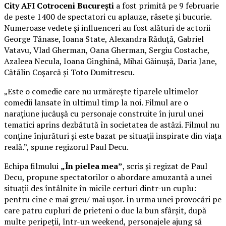
City AFI Cotroceni București
a fost primită pe 9 februarie
de peste 1400 de spectatori cu aplauze, râsete și bucurie.
Numeroase vedete și influenceri au fost alături de actorii
George Tănase, Ioana State, Alexandra Răduță, Gabriel
Vatavu, Vlad Gherman, Oana Gherman, Sergiu Costache,
Azaleea Necula, Ioana Ginghină, Mihai Găinușă, Daria Jane,
Cătălin Coșarcă și Toto Dumitrescu.
„Este o comedie care nu urmărește tiparele ultimelor
comedii lansate în ultimul timp la noi. Filmul are o
narațiune jucăușă cu personaje construite în jurul unei
tematici aprins dezbătută în societatea de astăzi. Filmul nu
conține înjurături și este bazat pe situații inspirate din viața
reală.”, spune regizorul Paul Decu.
Echipa filmului
„În pielea mea”
, scris și regizat de Paul
Decu, propune spectatorilor o abordare amuzantă a unei
situații des întâlnite în micile certuri dintr-un cuplu:
pentru cine e mai greu/ mai ușor. În urma unei provocări pe
care patru cupluri de prieteni o duc la bun sfârșit, după
multe peripeții, într-un weekend, personajele ajung să