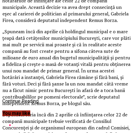
hotărârilor de înfiinţare ale celor 22 de companii
municipale. Această decizie va avea drept consecinţă un
eşec al carierei de politician al primarului general, Gabriela
Firea, consideră deputatul independent Remus Borza.
„Spuneam încă din aprilie că holdingul municipal e o mare
ţeapă dată cetăţenilor municipiului Bucureşti, care vor plăti
mai mult pe servicii mai proaste şi că în realitate aceste
companii au fost create pentru a sifona câteva sute de
milioane de euro anual din bugetul municipalităţii şi pentru
a fideliza şi creşte o masă de votanţi vitală pentru obţinerea
unui nou mandat de primar general.
În urma acestei
hotărâri a instanţei, Gabriela Firea rămâne şi fără bani, şi
fără voturi. Deci şi fără şanse la un nou mandat câtă vreme
nu a făcut nimic pentru Bucureşti în afară de a toca banii
contribuabililor pe pomeni electorale”, scrie deputatul
Continue Reading
independent Remus Borza, pe blogul său.
You may like
Deputatul scria încă din 2 aprilie că înfiinţarea celor 22 de
companii municipale trebuie verificată de Consiliul
Concurenţei şi de organismul european din cadrul Comisiei,