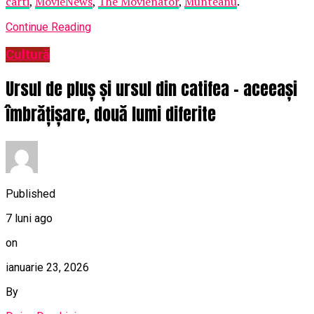
carti
,
MovieNews
,
The Movienator
,
Munteanu
.
Continue Reading
Cultură
Ursul de pluș și ursul din catifea – aceeași
îmbrățișare, două lumi diferite
Published
7 luni ago
on
ianuarie 23, 2026
By