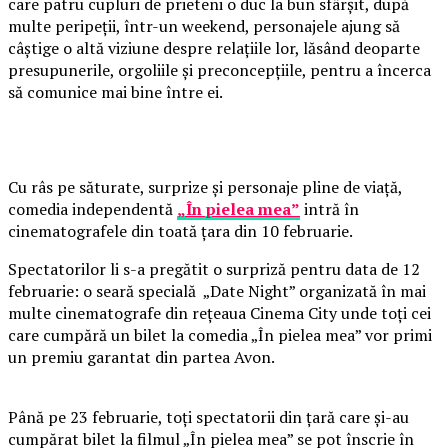
care patru cupluri de prieteni o duc la bun sfârșit, după
multe peripeții, într-un weekend, personajele ajung să
câștige o altă viziune despre relațiile lor, lăsând deoparte
presupunerile, orgoliile și preconcepțiile, pentru a încerca
să comunice mai bine între ei.
Cu râs pe săturate, surprize și personaje pline de viață,
comedia independentă
„În pielea mea”
intră în
cinematografele din toată țara din 10 februarie.
Spectatorilor li s-a pregătit o surpriză pentru data de 12
februarie: o seară specială „Date Night” organizată în mai
multe cinematografe din rețeaua Cinema City unde toți cei
care cumpără un bilet la comedia „În pielea mea” vor primi
un premiu garantat din partea Avon.
Până pe 23 februarie, toți spectatorii din țară care și-au
cumpărat bilet la filmul „În pielea mea” se pot înscrie în