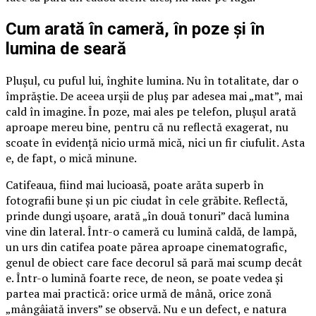
Cum arată în cameră, în poze și în
lumina de seară
Plușul, cu puful lui, înghite lumina. Nu în totalitate, dar o
împrăștie. De aceea urșii de pluș par adesea mai „mat”, mai
cald în imagine. În poze, mai ales pe telefon, plușul arată
aproape mereu bine, pentru că nu reflectă exagerat, nu
scoate în evidență nicio urmă mică, nici un fir ciufulit. Asta
e, de fapt, o mică minune.
Catifeaua, fiind mai lucioasă, poate arăta superb în
fotografii bune și un pic ciudat în cele grăbite. Reflectă,
prinde dungi ușoare, arată „în două tonuri” dacă lumina
vine din lateral. Într-o cameră cu lumină caldă, de lampă,
un urs din catifea poate părea aproape cinematografic,
genul de obiect care face decorul să pară mai scump decât
e. Într-o lumină foarte rece, de neon, se poate vedea și
partea mai practică: orice urmă de mână, orice zonă
„mângâiată invers” se observă. Nu e un defect, e natura