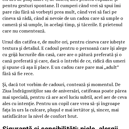
pentru gesturi spontane. Îl cumperi când vrei să spui îmi
pare rău fără să vorbești prea mult, când vrei să faci pe
cineva să râdă, când ai nevoie de un cadou care să umple o
cameră și să umple, în același timp, și tăcerile. E prietenul
care nu comentează.
Ursul din catifea e, de multe ori, pentru cineva care iubește
textura și detaliul. E cadoul pentru o persoană care își alege
cu grijă lucrurile din casă, care are o pătură preferată și o
cană preferată și care, dacă o întrebi de ce, ridică din umeri
și spune că așa îi place. E un cadou care pare mai „adult”
fără să fie rece.
Și, dacă tot vorbim de cadouri, contează și momentul. De
Ziua Îndrăgostiților sau de aniversări, catifeaua poate părea
mai specială, pentru că are acel luciu subtil, acel aer de ceva
ales cu intenție. Pentru un copil care vrea să-și îngroape
fața în urs la culcare, plușul e mai iertător și, sincer, mai
satisfăcător la nivel de confort brut.