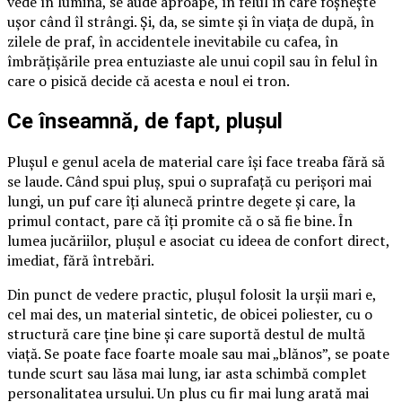
vede în lumină, se aude aproape, în felul în care foșnește
ușor când îl strângi. Și, da, se simte și în viața de după, în
zilele de praf, în accidentele inevitabile cu cafea, în
îmbrățișările prea entuziaste ale unui copil sau în felul în
care o pisică decide că acesta e noul ei tron.
Ce înseamnă, de fapt, plușul
Plușul e genul acela de material care își face treaba fără să
se laude. Când spui pluș, spui o suprafață cu perișori mai
lungi, un puf care îți alunecă printre degete și care, la
primul contact, pare că îți promite că o să fie bine. În
lumea jucăriilor, plușul e asociat cu ideea de confort direct,
imediat, fără întrebări.
Din punct de vedere practic, plușul folosit la urșii mari e,
cel mai des, un material sintetic, de obicei poliester, cu o
structură care ține bine și care suportă destul de multă
viață. Se poate face foarte moale sau mai „blănos”, se poate
tunde scurt sau lăsa mai lung, iar asta schimbă complet
personalitatea ursului. Un plus cu fir mai lung arată mai