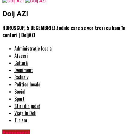
Dolj AZI
HOROSCOP, 5 DECEMBRIE! Zodiile care se vor trezi cu bani în
conturi | DoljAZI
Administrație locală
Afaceri
Cultură
Eveniment
Exclusiv
Politică locală
Social
Sport
Știri din județ
Viața în Dolj
Turism
Eveniment