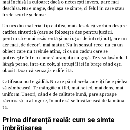
mai închisă la culoare; dacă o netezești invers, pare mai
deschisă. Nu e magie, deși așa se simte, ci felul în care stau
firele scurte și dense.
Un urs din material tip catifea, mai ales dacă vorbim despre
catifea sintetică (care se folosește des pentru jucării,
pentru că e mai rezistentă și mai ușor de întreținut), are un
aer mai „de decor”, mai matur. Nu în sensul rece, nu ca un
obiect care nu trebuie atins, ci ca un cadou care se
potrivește într-o cameră aranjată cu grijă. Te vezi lăsându-l
lângă perne, într-un colț, și totuși îl iei în brațe când ești
obosit. Doar că senzația e diferită.
Catifeaua nu te gâdilă. Nu are părul acela care îți face pielea
să zâmbească. Te mângâie altfel, mai neted, mai dens, mai
uniform. Uneori, când e de calitate bună, pare aproape
răcoroasă la atingere, înainte să se încălzească de la mâna
ta.
Prima diferență reală: cum se simte
îmbrățișarea