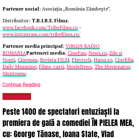
Partener social
: Asociația „România Zâmbește”.
Distribuitor:
T.R.I.B.E. Films
.
www.facebook.com/TribeFilms.ro
–
www.instagram.com/tribefilms.ro/
Partener media principal
:
VIRGIN RADIO
ROMANIA
Parteneri media
:
CineFan
,
News.ro
,
Zile și
Nopți
,
Cinemap
,
Revista FILM
,
Playtech
,
Happ.ro
,
Cinefilia
,
Daily Magazine
,
Filme-carti
,
MovieNews
,
The Movienator
,
Munteanu
.
Continue Reading
Eveniment
Peste 1400 de spectatori entuziaști la
premiera de gală a comediei ÎN PIELEA MEA,
cu: George Tănase, Ioana State, Vlad