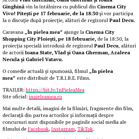
Ginghină
vin la întâlnirea cu publicul din
Cinema City
Vivo! Pitești pe 17 februarie, de la 18:30
și vor participa
la o discuție după proiecție, alături de regizorul
Paul Decu.
Caravana
„În pielea mea”
ajunge la
Cinema City
Shopping City Ploiești, pe 18 februarie,
de la 18:30, la
proiecția specială introdusă de regizorul
Paul Decu
, alături
de actorii
Ioana State, Vlad și Oana Gherman, Azaleea
Necula și Gabriel Vatavu.
O comedie actuală și spumoasă, filmul
„În pielea
mea”
este distribuit de T.R.I.B.E. Films.
TRAILER:
https://bit.ly/InPieleaMea
Site oficial:
inpieleamea.ro
Mai multe detalii, imagini de la filmări, fragmente din film,
declarații din partea actorilor și informații despre
concursuri sunt disponibile pe paginile social media ale
filmului de
Facebook
,
Instagram
,
TikTok
.