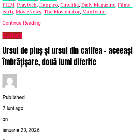
FILM
,
Playtech
,
Happ.ro
,
Cinefilia
,
Daily Magazine
,
Filme-
carti
,
MovieNews
,
The Movienator
,
Munteanu
.
Continue Reading
Cultură
Ursul de pluș și ursul din catifea – aceeași
îmbrățișare, două lumi diferite
Published
7 luni ago
on
ianuarie 23, 2026