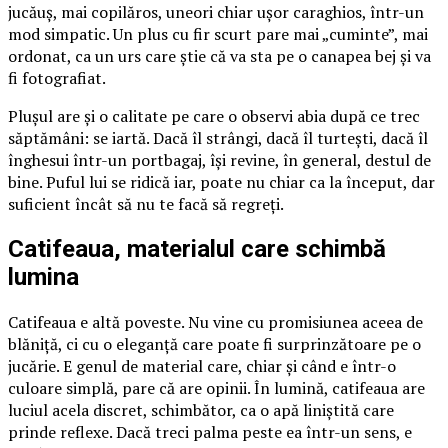
jucăuș, mai copilăros, uneori chiar ușor caraghios, într-un
mod simpatic. Un plus cu fir scurt pare mai „cuminte”, mai
ordonat, ca un urs care știe că va sta pe o canapea bej și va
fi fotografiat.
Plușul are și o calitate pe care o observi abia după ce trec
săptămâni: se iartă. Dacă îl strângi, dacă îl turtești, dacă îl
înghesui într-un portbagaj, își revine, în general, destul de
bine. Puful lui se ridică iar, poate nu chiar ca la început, dar
suficient încât să nu te facă să regreți.
Catifeaua, materialul care schimbă
lumina
Catifeaua e altă poveste. Nu vine cu promisiunea aceea de
blăniță, ci cu o eleganță care poate fi surprinzătoare pe o
jucărie. E genul de material care, chiar și când e într-o
culoare simplă, pare că are opinii. În lumină, catifeaua are
luciul acela discret, schimbător, ca o apă liniștită care
prinde reflexe. Dacă treci palma peste ea într-un sens, e