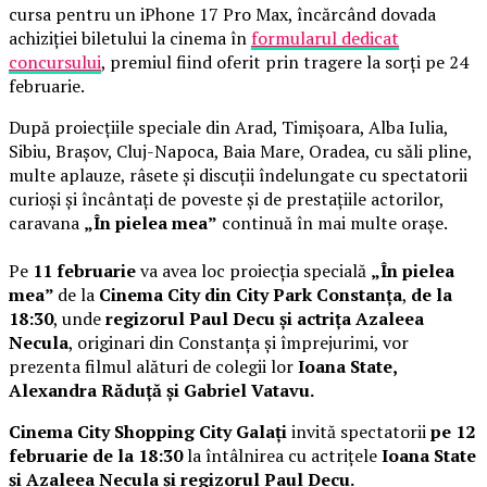
cursa pentru un iPhone 17 Pro Max, încărcând dovada
achiziției biletului la cinema în
formularul dedicat
concursului
, premiul fiind oferit prin tragere la sorți pe 24
februarie.
După proiecțiile speciale din Arad, Timișoara, Alba Iulia,
Sibiu, Brașov, Cluj-Napoca, Baia Mare, Oradea, cu săli pline,
multe aplauze, râsete și discuții îndelungate cu spectatorii
curioși și încântați de poveste și de prestațiile actorilor,
caravana
„În pielea mea”
continuă în mai multe orașe.
Pe
11 februarie
va avea loc proiecția specială
„În pielea
mea”
de la
Cinema City din City Park Constanța
,
de la
18:30
, unde
regizorul Paul Decu și actrița Azaleea
Necula
, originari din Constanța și împrejurimi, vor
prezenta filmul alături de colegii lor
Ioana State,
Alexandra Răduță și Gabriel Vatavu.
Cinema City Shopping City Galați
invită spectatorii
pe 12
februarie de la 18:30
la întâlnirea cu actrițele
Ioana State
și Azaleea Necula și regizorul Paul Decu.