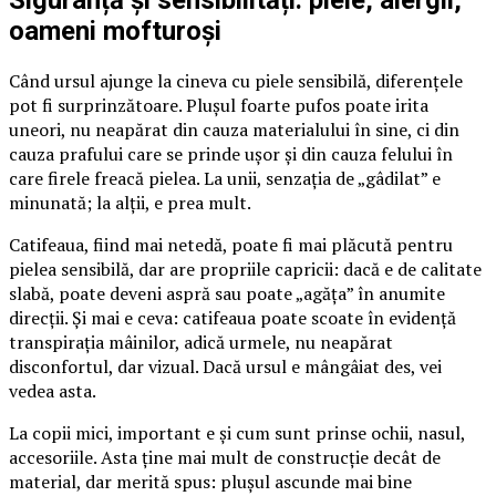
Siguranță și sensibilități: piele, alergii,
oameni mofturoși
Când ursul ajunge la cineva cu piele sensibilă, diferențele
pot fi surprinzătoare. Plușul foarte pufos poate irita
uneori, nu neapărat din cauza materialului în sine, ci din
cauza prafului care se prinde ușor și din cauza felului în
care firele freacă pielea. La unii, senzația de „gâdilat” e
minunată; la alții, e prea mult.
Catifeaua, fiind mai netedă, poate fi mai plăcută pentru
pielea sensibilă, dar are propriile capricii: dacă e de calitate
slabă, poate deveni aspră sau poate „agăța” în anumite
direcții. Și mai e ceva: catifeaua poate scoate în evidență
transpirația mâinilor, adică urmele, nu neapărat
disconfortul, dar vizual. Dacă ursul e mângâiat des, vei
vedea asta.
La copii mici, important e și cum sunt prinse ochii, nasul,
accesoriile. Asta ține mai mult de construcție decât de
material, dar merită spus: plușul ascunde mai bine