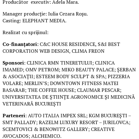
Producător executiv: Adela Mara.
Manager producție: Iulia Cezara Roșu.
Casting: ELEPHANT MEDIA.
Realizat cu sprijinul:
Co-finanțatori:
C&C HOUSE RESIDENCE, S&I BEST
CORPORATION WEB DESIGN, CLIMA FREON
Sponsori
: CLINICA RMN TINERETULUI; CLINICA
IMAMED; OMV PETROM; MIKO BEAUTY PALACE; ȘERBAN
& ASOCIAȚII; ESTEEM BODY SCULPT & SPA; PIZZERIA
VOLARE; MERLIN’S; DOWNTOWN FITNESS MATEI
BASARAB; THE COFFEE HOUSE; CLAUMAR PESCAR;
UNIVERSITATEA DE ȘTIINȚE AGRONOMICE ȘI MEDICINĂ
VETERINARĂ BUCUREȘTI
Parteneri
: AUTO ITALIA IMPEX SRL; KGM BUCUREȘTI –
SMT PALLADY; RAZELM LUXURY RESORT – JURILOVCA;
SCEMTOVICI & BENOWITZ GALLERY; CREATIVE
AVOCADOS; ALCHEMICO.