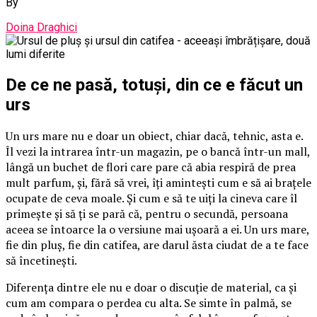
By
Doina Draghici
De ce ne pasă, totuși, din ce e făcut un
urs
Un urs mare nu e doar un obiect, chiar dacă, tehnic, asta e.
Îl vezi la intrarea într-un magazin, pe o bancă într-un mall,
lângă un buchet de flori care pare că abia respiră de prea
mult parfum, și, fără să vrei, îți amintești cum e să ai brațele
ocupate de ceva moale. Și cum e să te uiți la cineva care îl
primește și să ți se pară că, pentru o secundă, persoana
aceea se întoarce la o versiune mai ușoară a ei. Un urs mare,
fie din pluș, fie din catifea, are darul ăsta ciudat de a te face
să încetinești.
Diferența dintre ele nu e doar o discuție de material, ca și
cum am compara o perdea cu alta. Se simte în palmă, se