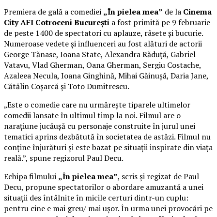
Premiera de gală a comediei
„În pielea mea”
de la
Cinema
City AFI Cotroceni București
a fost primită pe 9 februarie
de peste 1400 de spectatori cu aplauze, râsete și bucurie.
Numeroase vedete și influenceri au fost alături de actorii
George Tănase, Ioana State, Alexandra Răduță, Gabriel
Vatavu, Vlad Gherman, Oana Gherman, Sergiu Costache,
Azaleea Necula, Ioana Ginghină, Mihai Găinușă, Daria Jane,
Cătălin Coșarcă și Toto Dumitrescu.
„Este o comedie care nu urmărește tiparele ultimelor
comedii lansate în ultimul timp la noi. Filmul are o
narațiune jucăușă cu personaje construite în jurul unei
tematici aprins dezbătută în societatea de astăzi. Filmul nu
conține înjurături și este bazat pe situații inspirate din viața
reală.”, spune regizorul Paul Decu.
Echipa filmului
„În pielea mea”
, scris și regizat de Paul
Decu, propune spectatorilor o abordare amuzantă a unei
situații des întâlnite în micile certuri dintr-un cuplu:
pentru cine e mai greu/ mai ușor. În urma unei provocări pe