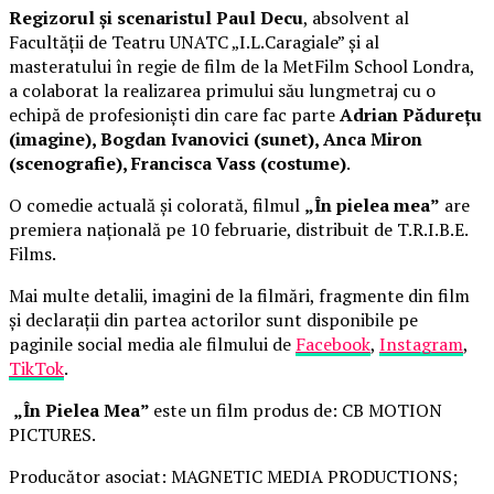
Regizorul și scenaristul Paul Decu
, absolvent al
Facultății de Teatru UNATC „I.L.Caragiale” și al
masteratului în regie de film de la MetFilm School Londra,
a colaborat la realizarea primului său lungmetraj cu o
echipă de profesioniști din care fac parte
Adrian Pădurețu
(imagine), Bogdan Ivanovici (sunet), Anca Miron
(scenografie), Francisca Vass (costume)
.
O comedie actuală și colorată, filmul
„În pielea mea”
are
premiera națională pe 10 februarie, distribuit de T.R.I.B.E.
Films.
Mai multe detalii, imagini de la filmări, fragmente din film
și declarații din partea actorilor sunt disponibile pe
paginile social media ale filmului de
Facebook
,
Instagram
,
TikTok
.
„În Pielea Mea”
este un film produs de: CB MOTION
PICTURES.
Producător asociat: MAGNETIC MEDIA PRODUCTIONS;