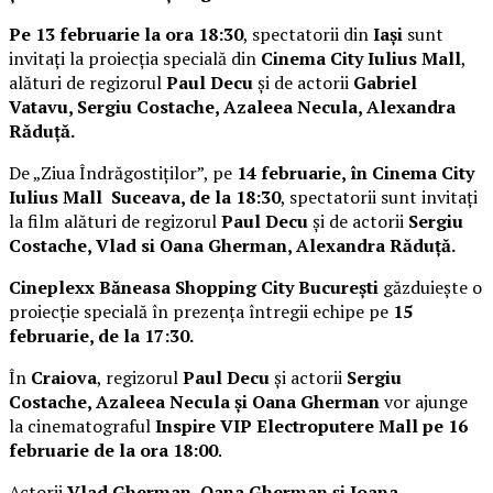
Pe 13 februarie la ora 18:30
, spectatorii din
Iași
sunt
invitați la proiecția specială din
Cinema City Iulius Mall
,
alături de regizorul
Paul Decu
și de actorii
Gabriel
Vatavu, Sergiu Costache, Azaleea Necula, Alexandra
Răduță.
De „Ziua Îndrăgostiților”, pe
14 februarie, în Cinema City
Iulius Mall Suceava, de la 18:30
, spectatorii sunt invitați
la film alături de regizorul
Paul Decu
și de actorii
Sergiu
Costache, Vlad si Oana Gherman, Alexandra Răduță.
Cineplexx Băneasa Shopping City București
găzduiește o
proiecție specială în prezența întregii echipe pe
15
februarie, de la 17:30.
În
Craiova
, regizorul
Paul Decu
și actorii
Sergiu
Costache, Azaleea Necula și Oana Gherman
vor ajunge
la cinematograful
Inspire VIP Electroputere Mall pe 16
februarie de la ora 18:00
.
Actorii
Vlad Gherman, Oana Gherman și Ioana