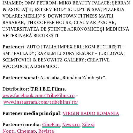
IMAMED; OMV PETROM; MIKO BEAUTY PALACE; ȘERBAN
& ASOCIAȚII; ESTEEM BODY SCULPT & SPA; PIZZERIA
VOLARE; MERLIN’S; DOWNTOWN FITNESS MATEI
BASARAB; THE COFFEE HOUSE; CLAUMAR PESCAR;
UNIVERSITATEA DE ȘTIINȚE AGRONOMICE ȘI MEDICINĂ
VETERINARĂ BUCUREȘTI
Parteneri
: AUTO ITALIA IMPEX SRL; KGM BUCUREȘTI –
SMT PALLADY; RAZELM LUXURY RESORT – JURILOVCA;
SCEMTOVICI & BENOWITZ GALLERY; CREATIVE
AVOCADOS; ALCHEMICO.
Partener social
: Asociația „România Zâmbește”.
Distribuitor:
T.R.I.B.E. Films
.
www.facebook.com/TribeFilms.ro
–
www.instagram.com/tribefilms.ro/
Partener media principal
:
VIRGIN RADIO ROMANIA
Parteneri media
:
CineFan
,
News.ro
,
Zile și
Nopți
,
Cinemap
,
Revista