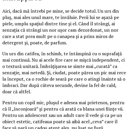
Aici, dacă mă întrebi pe mine, se decide totul. Un urs din
pluș, mai ales unul mare, te învăluie. Perii lui se așază pe
piele, umplu spațiul dintre tine și el. Când îl strângi, ai
senzația că strângi un nor ușor cam dezordonat, un nor
care a stat prea mult pe o canapea și a prins miros de
detergent și, poate, de parfum.
Un urs din catifea, în schimb, te întâmpină cu o suprafață
mai continuă. Nu ai acele fire care se mișcă independent, ci
o textură unitară. Îmbrățișarea se simte mai „curată” ca
senzație, mai netedă. Și, ciudat, poate părea un pic mai rece
la început, ca o rochie de seară pe care o atingi înainte să o
îmbraci. Dar după câteva secunde, devine la fel de cald,
doar că altfel.
Pentru un copil mic, plușul e adesea mai prietenos, pentru
că îl „înconjoară” și pentru că arată ca blana unei ființe vii.
Pentru un adolescent sau un adult care îl vede și ca pe un
obiect estetic, catifeaua poate să aibă acel „ceva” care îl
face să pară un cadou atent ales, nu luat pe fugă.