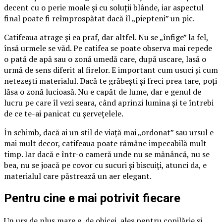
decent cu o perie moale și cu soluții blânde, iar aspectul
final poate fi reîmprospătat dacă îl „piepteni” un pic.
Catifeaua atrage și ea praf, dar altfel. Nu se „înfige” la fel,
însă urmele se văd. Pe catifea se poate observa mai repede
o pată de apă sau o zonă umedă care, după uscare, lasă o
urmă de sens diferit al firelor. E important cum usuci și cum
netezești materialul. Dacă te grăbești și freci prea tare, poți
lăsa o zonă lucioasă. Nu e capăt de lume, dar e genul de
lucru pe care îl vezi seara, când aprinzi lumina și te întrebi
de ce te-ai panicat cu șervețelele.
În schimb, dacă ai un stil de viață mai „ordonat” sau ursul e
mai mult decor, catifeaua poate rămâne impecabilă mult
timp. Iar dacă e într-o cameră unde nu se mănâncă, nu se
bea, nu se joacă pe covor cu sucuri și biscuiți, atunci da, e
materialul care păstrează un aer elegant.
Pentru cine e mai potrivit fiecare
Un urs de pluș mare e, de obicei, ales pentru copilărie și