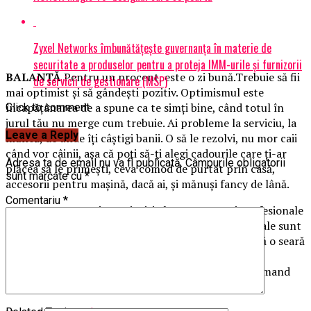
Zyxel Networks îmbunătățește guvernanța în materie de
securitate a produselor pentru a proteja IMM-urile și furnizorii
BALANŢĂ
Pentru un procent, este o zi bună.Trebuie să fii
de servicii de gestionare (MSP)
mai optimist şi să gândeşti pozitiv. Optimismul este
încapăţânarea de a spune ca te simţi bine, când totul în
Click to comment
jurul tău nu merge cum trebuie. Ai probleme la serviciu, la
Leave a Reply
muncă, de unde îţi câştigi banii. O să le rezolvi, nu mor caii
când vor câinii, aşa că poţi să-ţi alegi cadourile care ţi-ar
Adresa ta de email nu va fi publicată.
Câmpurile obligatorii
plăcea să le primeşti, ceva comod de purtat prin casă,
sunt marcate cu
*
accesorii pentru maşină, dacă ai, şi mănuşi fancy de lână.
Comentariu
*
SCORPION
Anumite amintiri ale unor eşecuri profesionale
nu-ţi dau pace. Evenimentele, situaţiile şi emoţiile tale sunt
colorate ca un caleidoscop. Lasă totul deoparte şi fă o seară
de Ajun la Moş Nicolae plăcută şi veselă şi cu ghete
lustruite! Cosmetice din seria cuir şi o tărie, îţi recomand
Țuica de Văleni, sunt cadourile tale.