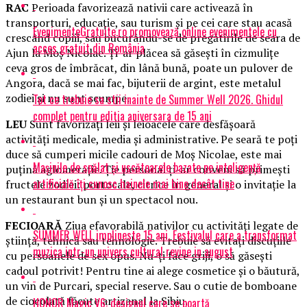
RAC
Perioada favorizează nativii care activează în
transporturi, educaţie, sau turism şi pe cei care stau acasă
EvenimenteGratuite.ro promovează online evenimentele cu
crescând copiii, sau bucurându-se de pregătirile de seara de
acces gratuit din România
Ajun la Moş Nicolae. Ți-ar plăcea să găseşti în cizmuliţe
ceva gros de îmbrăcat, din lână bună, poate un pulover de
Angora, dacă se mai fac, bijuterii de argint, este metalul
zodiei şi nu sunt scumpe.
Tot ce trebuie sa stii inainte de Summer Well 2026. Ghidul
complet pentru editia aniversara de 15 ani
LEU
Sunt favorizaţi leii şi leioacele care desfăşoară
activităţi medicale, media şi administrative. Pe seară te poţi
duce să cumperi micile cadouri de Moş Nicolae, este mai
Mașinile de spălat și uscătoarele bazate pe inteligență
puţină aglomeraţie. Ție personal ţi-ar conveni să primeşti
artificială îți cunosc hainele mai bine decât tine
fructele zodiei: portocale, citrice în general şi o invitaţie la
un restaurant bun şi un spectacol nou.
FECIOARĂ
Ziua efavorabilă nativilor cu activităţi legate de
SUMMER WELL implineste 15 ani. Festivalul care a transformat
ştiinţă, tehnică sau tehnologie. Trebuie să evitaţi discuţiile
muzica intr-un univers cultural revine in august
cu persoanele de sex opus. Nu-ţi face griji, o să găseşti
cadoul potrivit! Pentru tine ai alege cosmetice şi o băutură,
un vin de Purcari, special reserve. Sau o cutie de bomboane
de ciocolată făcute artizanal la Sibiu.
HONOR Magic V6: designul care se poartă