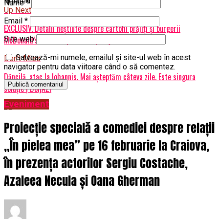
Related Topics:
prima
Nume
*
Up Next
Email
*
EXCLUSIV. Detalii neştiute despre cartofii prăjiţi şi burgerii
McDonald’s. Datele spun totul | DoljAZI
Site web
Salvează-mi numele, emailul și site-ul web în acest
Don't Miss
navigator pentru data viitoare când o să comentez.
Dăncilă, atac la Iohannis. Mai așteptăm câteva zile. Este singura
soluţie | DoljAZI
Eveniment
Proiecție specială a comediei despre relații
„În pielea mea” pe 16 februarie la Craiova,
în prezența actorilor Sergiu Costache,
Azaleea Necula și Oana Gherman