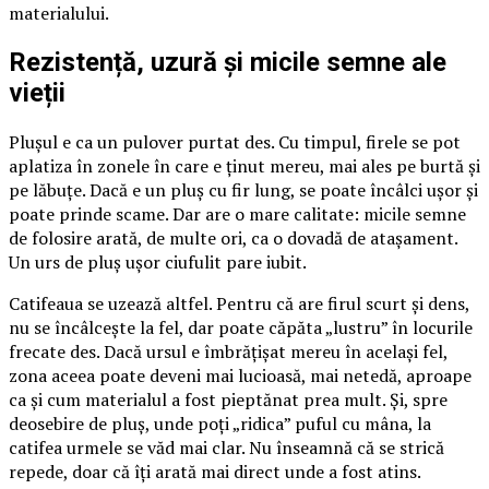
materialului.
Rezistență, uzură și micile semne ale
vieții
Plușul e ca un pulover purtat des. Cu timpul, firele se pot
aplatiza în zonele în care e ținut mereu, mai ales pe burtă și
pe lăbuțe. Dacă e un pluș cu fir lung, se poate încâlci ușor și
poate prinde scame. Dar are o mare calitate: micile semne
de folosire arată, de multe ori, ca o dovadă de atașament.
Un urs de pluș ușor ciufulit pare iubit.
Catifeaua se uzează altfel. Pentru că are firul scurt și dens,
nu se încâlcește la fel, dar poate căpăta „lustru” în locurile
frecate des. Dacă ursul e îmbrățișat mereu în același fel,
zona aceea poate deveni mai lucioasă, mai netedă, aproape
ca și cum materialul a fost pieptănat prea mult. Și, spre
deosebire de pluș, unde poți „ridica” puful cu mâna, la
catifea urmele se văd mai clar. Nu înseamnă că se strică
repede, doar că îți arată mai direct unde a fost atins.