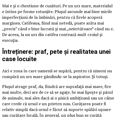
Mai e și o chestiune de cusături. Pe un urs mare, materialul
e întins pe forme rotunjite. Plușul ascunde mai bine micile
imperfecțiuni de la îmbinări, pentru că firele acoperă
marginea. Catifeaua, fiind mai netedă, poate arăta mai
„precis” când e bine lucrată și mai „neiertătoare” când nu e.
De aceea, la un urs din catifea contează mult croiul și
execuția.
Întreținere: praf, pete și realitatea unei
case locuite
Aici e zona în care oamenii se supără, pentru că nimeni nu
cumpără un urs mare gândindu-se la aspirator. Și totuși.
Plușul atrage praf, da, fiindcă are suprafață mai mare, fire
mai multe, deci are de ce să se agațe. Se mai lipește și părul
de animale, mai ales dacă ai o pisică ambițioasă sau un câine
care crede că ursul e un prieten nou. Curățarea poate fi
relativ simplă dacă ursul e făcut să suporte spălări ușoare
sau curățare locală. În general, un pluș bun se curăță