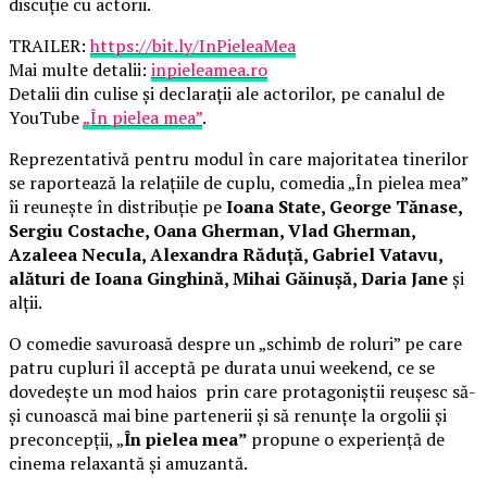
discuție cu actorii.
TRAILER:
https://bit.ly/InPieleaMea
Mai multe detalii:
inpieleamea.ro
Detalii din culise și declarații ale actorilor, pe canalul de
YouTube
„În pielea mea”
.
Reprezentativă pentru modul în care majoritatea tinerilor
se raportează la relațiile de cuplu, comedia „În pielea mea”
îi reunește în distribuție pe
Ioana State, George Tănase,
Sergiu Costache, Oana Gherman, Vlad Gherman,
Azaleea Necula, Alexandra Răduță, Gabriel Vatavu,
alături de Ioana Ginghină, Mihai Găinușă, Daria Jane
și
alții.
O comedie savuroasă despre un „schimb de roluri” pe care
patru cupluri îl acceptă pe durata unui weekend, ce se
dovedește un mod haios prin care protagoniștii reușesc să-
și cunoască mai bine partenerii și să renunțe la orgolii și
preconcepții, „
În pielea mea”
propune o experiență de
cinema relaxantă și amuzantă.