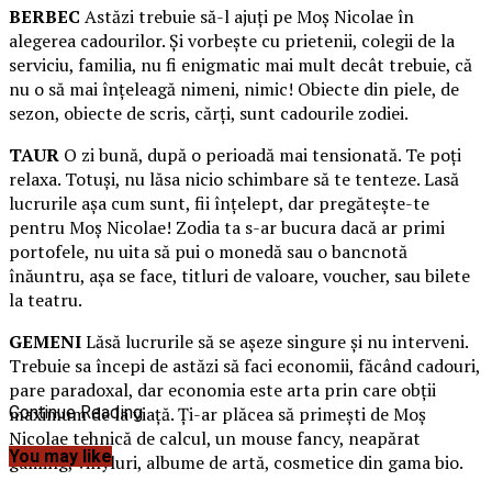
BERBEC
Astăzi trebuie să-l ajuţi pe Moş Nicolae în
alegerea cadourilor. Şi vorbeşte cu prietenii, colegii de la
serviciu, familia, nu fi enigmatic mai mult decât trebuie, că
nu o să mai înţeleagă nimeni, nimic! Obiecte din piele, de
sezon, obiecte de scris, cărţi, sunt cadourile zodiei.
TAUR
O zi bună, după o perioadă mai tensionată. Te poţi
relaxa. Totuşi, nu lăsa nicio schimbare să te tenteze.
Lasă
lucrurile aşa cum sunt, fii înţelept, dar pregăteşte-te
pentru Moş Nicolae! Zodia ta s-ar bucura dacă ar primi
portofele, nu uita să pui o monedă sau o bancnotă
înăuntru, aşa se face, titluri de valoare, voucher, sau bilete
la teatru.
GEMENI
Lăsă lucrurile să se aşeze singure şi nu interveni.
Trebuie sa începi de astăzi să faci economii, făcând cadouri,
pare paradoxal, dar economia este arta prin care obţii
maximum de la viaţă. Ți-ar plăcea să primeşti de Moş
Continue Reading
Nicolae tehnică de calcul, un mouse fancy, neapărat
You may like
gaming, vinyluri, albume de artă, cosmetice din gama bio.