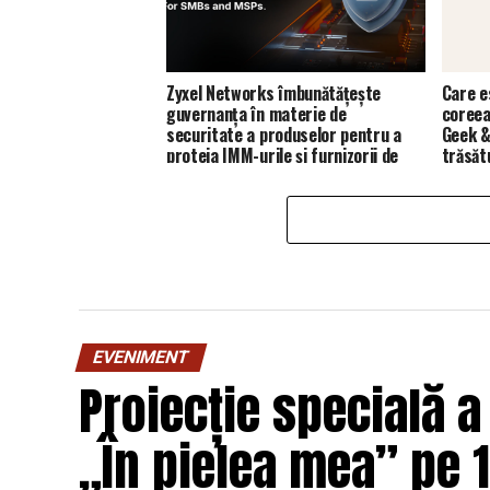
Zyxel Networks îmbunătățește
Care e
guvernanța în materie de
coreea
securitate a produselor pentru a
Geek &
proteja IMM-urile și furnizorii de
trăsăt
servicii de gestionare (MSP)
EVENIMENT
Proiecție specială a
„În pielea mea” pe 1