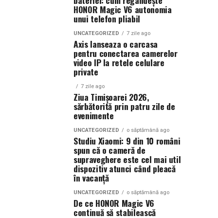
bateriei: cum regândește
HONOR Magic V6 autonomia
unui telefon pliabil
UNCATEGORIZED
7 zile ago
Axis lanseaza o carcasa
pentru conectarea camerelor
video IP la retele celulare
private
7 zile ago
Ziua Timișoarei 2026,
sărbătorită prin patru zile de
evenimente
UNCATEGORIZED
o săptămână ago
Studiu Xiaomi: 9 din 10 români
spun că o cameră de
supraveghere este cel mai util
dispozitiv atunci când pleacă
în vacanță
UNCATEGORIZED
o săptămână ago
De ce HONOR Magic V6
continuă să stabilească