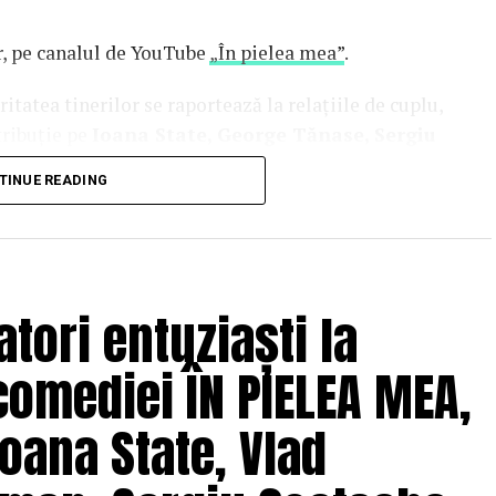
or, pe canalul de YouTube
„În pielea mea”
.
tatea tinerilor se raportează la relațiile de cuplu,
tribuție pe
Ioana State, George Tănase, Sergiu
n, Azaleea Necula, Alexandra Răduță,
TINUE READING
hină, Mihai Găinușă, Daria Jane
și alții.
oluri” pe care patru cupluri îl acceptă pe durata
s prin care protagoniștii reușesc să-și cunoască
 și preconcepții, „
În pielea mea”
propune o
tori entuziaști la
tă.
comediei ÎN PIELEA MEA,
solvent al Facultății de Teatru UNATC
 de film de la MetFilm School Londra, a colaborat la
oana State, Vlad
hipă de profesioniști din care fac parte
Adrian
(sunet), Anca Miron (scenografie), Francisca