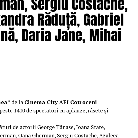
man, Sergiu Costache,
xandra Răduță, Gabriel
pielea mea”
are premiera națională pe 10
nă, Daria Jane, Mihai
ragmente din film și declarații din partea actorilor
ale filmului de
Facebook
,
Instagram
,
TikTok
.
e: CB MOTION PICTURES.
ODUCTIONS; Producător executiv: Adela Mara.
mea”
de la
Cinema City AFI Cotroceni
peste 1400 de spectatori cu aplauze, râsete și
ături de actorii George Tănase, Ioana State,
, S&I BEST CORPORATION WEB DESIGN, CLIMA
herman, Oana Gherman, Sergiu Costache, Azaleea