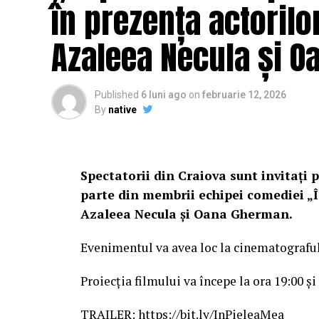
în prezența actorilo
Azaleea Necula și 
Published
6 luni ago
on
februarie 12, 2026
By
native
Spectatorii din Craiova sunt invitați p
parte din membrii echipei comediei „Î
Azaleea Necula și Oana Gherman.
Evenimentul va avea loc la cinematografu
Proiecția filmului va începe la ora 19:00 și
TRAILER:
https://bit.ly/InPieleaMea