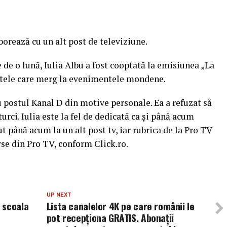
borează cu un alt post de televiziune.
 de o lună, Iulia Albu a fost cooptată la emisiunea „La
tele care merg la evenimentele mondene.
u postul Kanal D din motive personale. Ea a refuzat să
rci. Iulia este la fel de dedicată ca şi până acum
cut până acum la un alt post tv, iar rubrica de la Pro TV
urse din Pro TV, conform Click.ro.
UP NEXT
 scoala
Lista canalelor 4K pe care românii le
pot recepționa GRATIS. Abonații