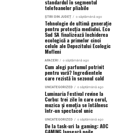
standardul în segmentul
telefoanelor pliabile
ȘTIRI DIN JUDEȚ
o săptămână ago
Tehnologie de ultimă generație
pentru protecția mediului. Eco
Sud SA finalizează închiderea
ecologică a primelor cinci
celule ale Depozitului Ecologic
Mofleni
AFACERI
o săptămână ago
Cum alegi parfumul potrivit
pentru vară? Ingredientele
care rezistă în sezonul cald
UNCATEGORIZED
o săptămână ago
Luminaria Festival revine la
Corbu: trei zile în care cerul,
muzica și emoția se întâlnesc
într-un spectacol unic
UNCATEGORIZED
o săptămână ago
De la task-uri la gaming: AOC
GAMING lansează noile