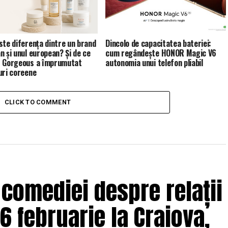
ste diferența dintre un brand
Dincolo de capacitatea bateriei:
n și unul european? Și de ce
cum regândește HONOR Magic V6
 Gorgeous a împrumutat
autonomia unui telefon pliabil
uri coreene
CLICK TO COMMENT
 comediei despre relații
6 februarie la Craiova,