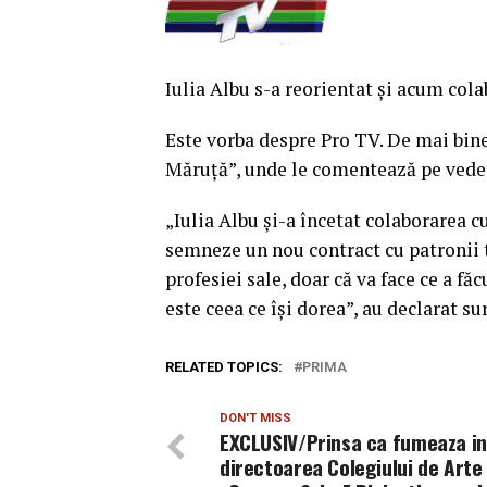
Iulia Albu s-a reorientat şi acum cola
Este vorba despre Pro TV. De mai bine
Măruţă”, unde le comentează pe vede
„Iulia Albu şi-a încetat colaborarea c
semneze un nou contract cu patronii tu
profesiei sale, doar că va face ce a fă
este ceea ce îşi dorea”, au declarat s
RELATED TOPICS:
PRIMA
DON'T MISS
EXCLUSIV/Prinsa ca fumeaza in
directoarea Colegiului de Arte