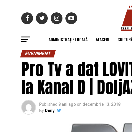
ADMINISTRAȚIE LOCALĂ
AFACERI
CULTUR
EVENIMENT
Pro Tv a dat LOVI
la Kanal D | DoljA
Published
8 ani ago
on
decembrie 13, 2018
By
Deny