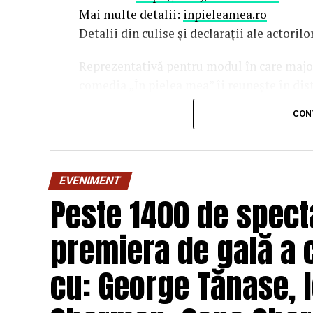
Mai multe detalii:
inpieleamea.ro
Detalii din culise și declarații ale actoril
Reprezentativă pentru modul în care majori
comedia „În pielea mea” îi reunește în dis
Costache, Oana Gherman, Vlad Gherma
CON
Gabriel Vatavu, alături de Ioana Ging
O comedie savuroasă despre un „schimb de r
unui weekend, ce se dovedește un mod haio
EVENIMENT
mai bine partenerii și să renunțe la orgolii
Peste 1400 de specta
experiență de cinema relaxantă și amuzan
premiera de gală a 
Regizorul și scenaristul Paul Decu
, ab
„I.L.Caragiale” și al masteratului în regie
cu: George Tănase, I
realizarea primului său lungmetraj cu o ec
Pădurețu (imagine), Bogdan Ivanovici 