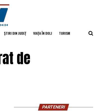
ȘTIRI DIN JUDEȚ
VIAȚA ÎN DOLJ
TURISM
rat de
PARTENERI