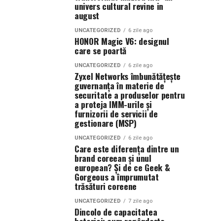
univers cultural revine in
august
UNCATEGORIZED
6 zile ago
HONOR Magic V6: designul
care se poartă
UNCATEGORIZED
6 zile ago
Zyxel Networks îmbunătățește
guvernanța în materie de
securitate a produselor pentru
a proteja IMM-urile și
furnizorii de servicii de
gestionare (MSP)
UNCATEGORIZED
6 zile ago
Care este diferența dintre un
brand coreean și unul
european? Și de ce Geek &
Gorgeous a împrumutat
trăsături coreene
UNCATEGORIZED
7 zile ago
Dincolo de capacitatea