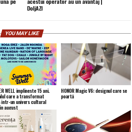
buna pe
acestui operator au un avantaj |
DoljAZI
YOU MAY LIKE
 WELL implineste 15 ani.
HONOR Magic V6: designul care se
alul care a transformat
poartă
 intr-un univers cultural
 in august