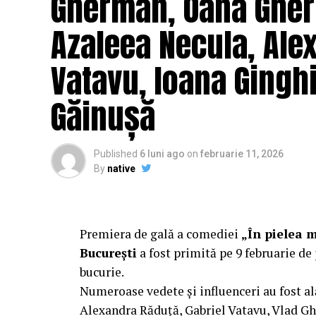
Gherman, Oana Gher
Vass (costume)
.
Azaleea Necula, Ale
O comedie actuală și colorată, filmul
„În 
februarie, distribuit de T.R.I.B.E. Films.
Vatavu, Ioana Ginghi
Mai multe detalii, imagini de la filmări, f
Găinușă
sunt disponibile pe paginile social media 
„În Pielea Mea”
este un film produs d
Published
6 luni ago
on
februarie 11, 2026
By
native
Producător asociat: MAGNETIC MEDIA PR
Manager producție: Iulia Cezara Roșu.
Casting: ELEPHANT MEDIA.
Premiera de gală a comediei
„În pielea 
București
a fost primită pe 9 februarie de 
Realizat cu sprijinul:
bucurie.
Numeroase vedete și influenceri au fost al
Co-finanțatori:
C&C HOUSE RESIDENCE
Alexandra Răduță, Gabriel Vatavu, Vlad G
FREON