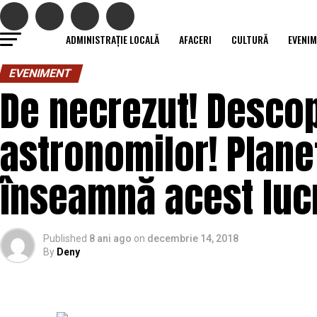
ADMINISTRAȚIE LOCALĂ
AFACERI
CULTURĂ
EVENI
EVENIMENT
De necrezut! Descop
astronomilor! Plane
înseamnă acest lucr
Published
8 ani ago
on
decembrie 14, 2018
By
Deny