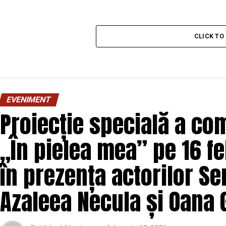
CLICK T
EVENIMENT
Proiecție specială a com
„În pielea mea” pe 16 fe
în prezența actorilor Se
Azaleea Necula și Oana