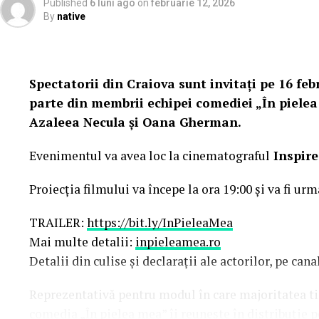
Published
6 luni ago
on
februarie 12, 2026
By
native
Spectatorii din Craiova sunt invitați pe 16 febr
parte din membrii echipei comediei „În pielea
Azaleea Necula și Oana Gherman.
Evenimentul va avea loc la cinematograful
Inspire
Proiecția filmului va începe la ora 19:00 și va fi urm
TRAILER:
https://bit.ly/InPieleaMea
Mai multe detalii:
inpieleamea.ro
Detalii din culise și declarații ale actorilor, pe ca
Reprezentativă pentru modul în care majoritatea tine
comedia „În pielea mea” îi reunește în distribuție 