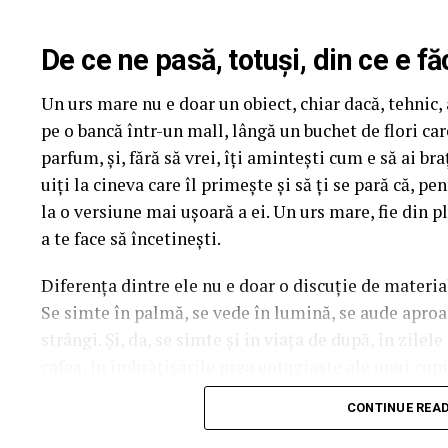
Până pe 23 februarie, toți spectatorii din țară care ș
De ce ne pasă, totuși, din ce e fă
mea” se pot înscrie în cursa pentru un iPhone 17 Pr
Un urs mare nu e doar un obiect, chiar dacă, tehnic, a
biletului la cinema în
formularul dedicat concursul
pe o bancă într-un mall, lângă un buchet de flori ca
sorți pe 24 februarie.
parfum, și, fără să vrei, îți amintești cum e să ai b
După proiecțiile speciale din Arad, Timișoara, Alba 
uiți la cineva care îl primește și să ți se pară că, p
Mare, Oradea, cu săli pline, multe aplauze, râsete ș
la o versiune mai ușoară a ei. Un urs mare, fie din pl
curioși și încântați de poveste și de prestațiile act
a te face să încetinești.
în mai multe orașe.
Diferența dintre ele nu e doar o discuție de materia
Se simte în palmă, se vede în lumină, se aude aproape
Pe
11 februarie
va avea loc proiecția specială
„În 
strângi. Și, da, se simte și în viața de după, în zilel
Park Constanța
,
de la 18:30
, unde
regizorul Pau
cafea, în îmbrățișările prea entuziaste ale unui copil
originari din Constanța și împrejurimi, vor prezenta
acesta e noul ei tron.
State, Alexandra Răduță și Gabriel Vatavu.
CONTINUE REA
Ce înseamnă, de fapt, plușul
Cinema City Shopping City Galați
invită specta