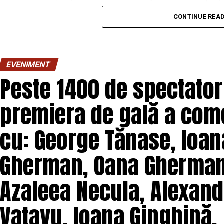
Costache, Oana Gherman, Vlad Gherman, Azal
CONTINUE REA
Gabriel Vatavu, alături de Ioana Ginghină, Mi
O comedie savuroasă despre un „schimb de roluri” pe
unui weekend, ce se dovedește un mod haios prin ca
EVENIMENT
mai bine partenerii și să renunțe la orgolii și precon
Peste 1400 de spectatori
experiență de cinema relaxantă și amuzantă.
premiera de gală a come
Regizorul și scenaristul Paul Decu
, absolvent a
„I.L.Caragiale” și al masteratului în regie de film 
cu: George Tănase, Ioana
realizarea primului său lungmetraj cu o echipă de p
Pădurețu (imagine), Bogdan Ivanovici (sunet),
Gherman, Oana Gherman,
Vass (costume)
.
Azaleea Necula, Alexand
O comedie actuală și colorată, filmul
„În pielea 
februarie, distribuit de T.R.I.B.E. Films.
Vatavu, Ioana Ginghină,