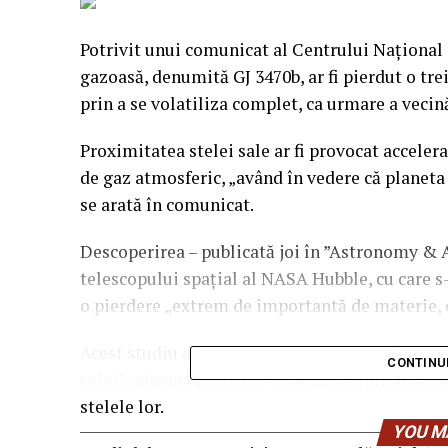
Potrivit unui comunicat al Centrului Naţional 
gazoasă, denumită GJ 3470b, ar fi pierdut o tre
prin a se volatiliza complet, ca urmare a vecină
Proximitatea stelei sale ar fi provocat acceler
de gaz atmosferic, „având în vedere că planeta 
se arată în comunicat.
Descoperirea – publicată joi în ”Astronomy & A
telescopului spaţial al NASA Hubble, cu care s
o pierdere „extrem de importantă de materie, c
Acest studiu a permis cercetătorilor să înţele
CONTINU
calzi”, giganţi gazoşi de marimea similară a l
stelele lor.
YOU M