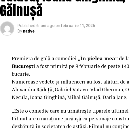
Mai multe detalii, imagini de la filmări, fragmente d
Găinușă
sunt disponibile pe paginile social media ale filmu
„În Pielea Mea”
este un film produs de: CB MO
Published
6 luni ago
on
februarie 11, 2026
By
native
Producător asociat: MAGNETIC MEDIA PRODUCTION
Manager producție: Iulia Cezara Roșu.
Casting: ELEPHANT MEDIA.
Premiera de gală a comediei
„În pielea mea”
de l
București
a fost primită pe 9 februarie de peste 140
Realizat cu sprijinul:
bucurie.
Numeroase vedete și influenceri au fost alături de 
Co-finanțatori:
C&C HOUSE RESIDENCE, S&I BE
Alexandra Răduță, Gabriel Vatavu, Vlad Gherman, 
FREON
Necula, Ioana Ginghină, Mihai Găinușă, Daria Jane,
Sponsori
: CLINICA RMN TINERETULUI; CLINIC
„Este o comedie care nu urmărește tiparele ultimelo
PALACE; ȘERBAN & ASOCIAȚII; ESTEEM BODY SC
Filmul are o narațiune jucăușă cu personaje construi
MERLIN’S; DOWNTOWN FITNESS MATEI BASARA
dezbătută în societatea de astăzi. Filmul nu conține 
PESCAR; UNIVERSITATEA DE ȘTIINȚE AGRONOMI