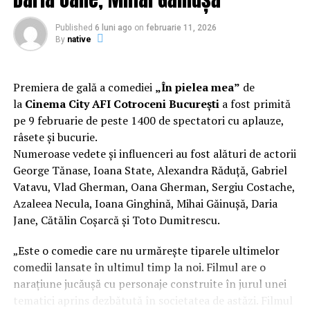
Regizorul și scenaristul Paul Decu
, absolvent al
Facultății de Teatru UNATC „I.L.Caragiale” și al
Published
6 luni ago
on
februarie 11, 2026
masteratului în regie de film de la MetFilm School
By
native
Londra, a colaborat la realizarea primului său
lungmetraj cu o echipă de profesioniști din care fac
parte
Adrian Pădurețu (imagine), Bogdan Ivanovici
Premiera de gală a comediei
„În pielea mea”
de
(sunet), Anca Miron (scenografie), Francisca Vass
la
Cinema City AFI Cotroceni București
a fost primită
(costume)
.
pe 9 februarie de peste 1400 de spectatori cu aplauze,
râsete și bucurie.
O comedie actuală și colorată, filmul
„În pielea mea”
Numeroase vedete și influenceri au fost alături de actorii
are premiera națională pe 10 februarie, distribuit de
George Tănase, Ioana State, Alexandra Răduță, Gabriel
T.R.I.B.E. Films.
Vatavu, Vlad Gherman, Oana Gherman, Sergiu Costache,
Azaleea Necula, Ioana Ginghină, Mihai Găinușă, Daria
Mai multe detalii, imagini de la filmări, fragmente din
Jane, Cătălin Coșarcă și Toto Dumitrescu.
film și declarații din partea actorilor sunt disponibile pe
paginile social media ale filmului de
Facebook
,
„Este o comedie care nu urmărește tiparele ultimelor
Instagram
,
TikTok
.
comedii lansate în ultimul timp la noi. Filmul are o
narațiune jucăușă cu personaje construite în jurul unei
„În Pielea Mea”
este un film produs de: CB MOTION
tematici aprins dezbătută în societatea de astăzi. Filmul