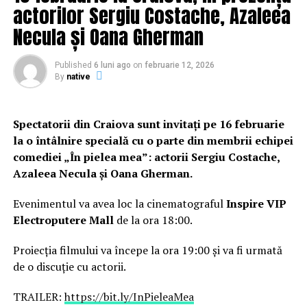
actorilor Sergiu Costache, Azaleea
Necula și Oana Gherman
Published
6 luni ago
on
februarie 12, 2026
By
native
Spectatorii din Craiova sunt invitați pe 16 februarie
la o întâlnire specială cu o parte din membrii echipei
comediei „În pielea mea”: actorii Sergiu Costache,
Azaleea Necula și Oana Gherman.
Evenimentul va avea loc la cinematograful
Inspire VIP
Electroputere Mall
de la ora 18:00.
Proiecția filmului va începe la ora 19:00 și va fi urmată
de o discuție cu actorii.
TRAILER:
https://bit.ly/InPieleaMea