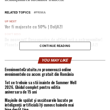
RELATED TOPICS:
PRIMA
UP NEXT
Vor fi majorate cu 50% | DoljAZI
DON'T MISS
De necrezut! Descoperire de ultimă oră a astronomilor!
Planeta se dizolvă. Ce înseamnă acest lucru | DoljAZI
CONTINUE READING
YOU MAY LIKE
EvenimenteGratuite.ro promovează online
evenimentele cu acces gratuit din România
Tot ce trebuie sa stii inainte de Summer Well
2026. Ghidul complet pentru editia
aniversara de 15 ani
Mașinile de spălat și uscătoarele bazate pe
inteligență artificială îți cunosc hainele mai
bine decât tine