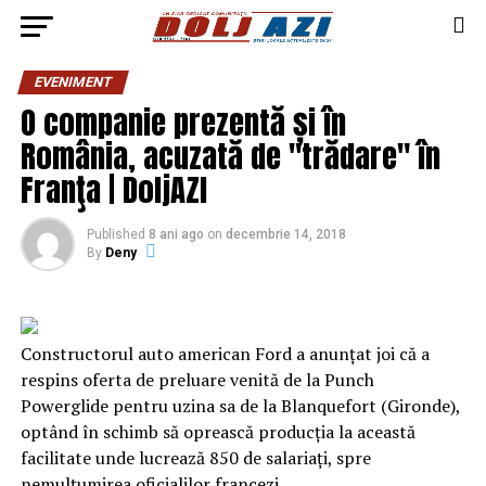
EVENIMENT
O companie prezentă și în
România, acuzată de "trădare" în
Franţa | DoljAZI
Published
8 ani ago
on
decembrie 14, 2018
By
Deny
Constructorul auto american Ford a anunţat joi că a
respins oferta de preluare venită de la Punch
Powerglide pentru uzina sa de la Blanquefort (Gironde),
optând în schimb să oprească producţia la această
facilitate unde lucrează 850 de salariaţi, spre
nemulţumirea oficialilor francezi.