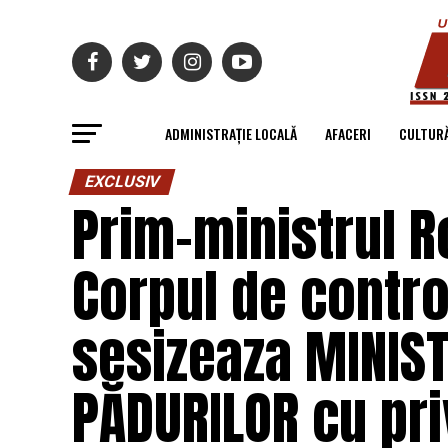
ADMINISTRAȚIE LOCALĂ
AFACERI
CULTUR
EXCLUSIV
Prim-ministrul R
Corpul de control
sesizeaza MINIST
PĂDURILOR cu pri