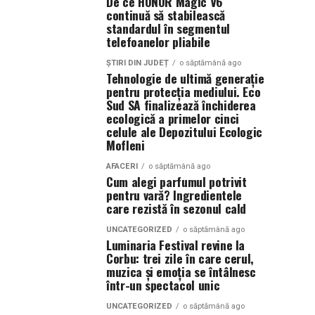
De ce HONOR Magic V6
continuă să stabilească
standardul în segmentul
telefoanelor pliabile
ȘTIRI DIN JUDEȚ
o săptămână ago
Tehnologie de ultimă generație
pentru protecția mediului. Eco
Sud SA finalizează închiderea
ecologică a primelor cinci
celule ale Depozitului Ecologic
Mofleni
AFACERI
o săptămână ago
Cum alegi parfumul potrivit
pentru vară? Ingredientele
care rezistă în sezonul cald
UNCATEGORIZED
o săptămână ago
Luminaria Festival revine la
Corbu: trei zile în care cerul,
muzica și emoția se întâlnesc
într-un spectacol unic
UNCATEGORIZED
o săptămână ago