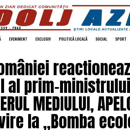
Ă
EVENIMENT
EXCLUSIV
POLITICĂ LOCALĂ
SOCIAL
SPORT
omâniei reactioneaz
 al prim-ministrului
ERUL MEDIULUI, APEL
vire la „Bomba ecol