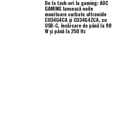
De la task-uri la gaming: AOC
GAMING lansează noile
monitoare curbate ultrawide
CU34G4CA și CU34G4ZCA, cu
USB-C, încărcare de până la 90
W și până la 250 Hz