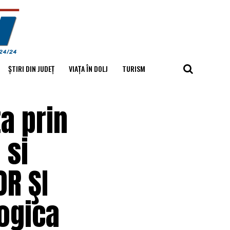
ȘTIRI DIN JUDEȚ
VIAȚA ÎN DOLJ
TURISM
a prin
 si
OR ŞI
ogica