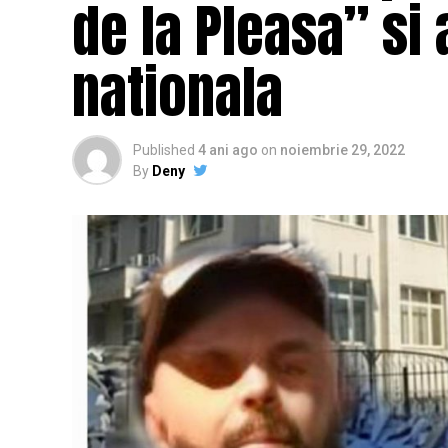
de la Pleasa” si 
nationala
Published
4 ani ago
on
noiembrie 29, 2022
By
Deny