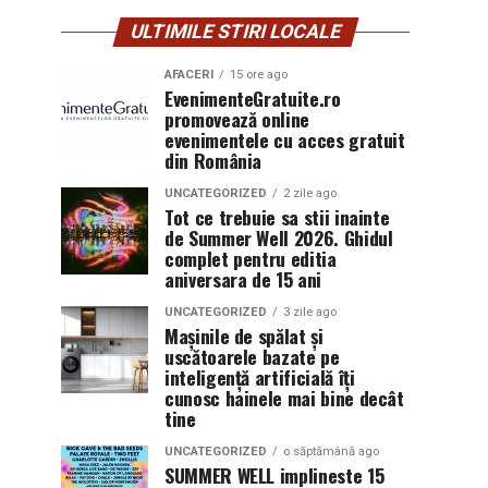
ULTIMILE STIRI LOCALE
AFACERI
15 ore ago
EvenimenteGratuite.ro
promovează online
evenimentele cu acces gratuit
din România
UNCATEGORIZED
2 zile ago
Tot ce trebuie sa stii inainte
de Summer Well 2026. Ghidul
complet pentru editia
aniversara de 15 ani
UNCATEGORIZED
3 zile ago
Mașinile de spălat și
uscătoarele bazate pe
inteligență artificială îți
cunosc hainele mai bine decât
tine
UNCATEGORIZED
o săptămână ago
SUMMER WELL implineste 15