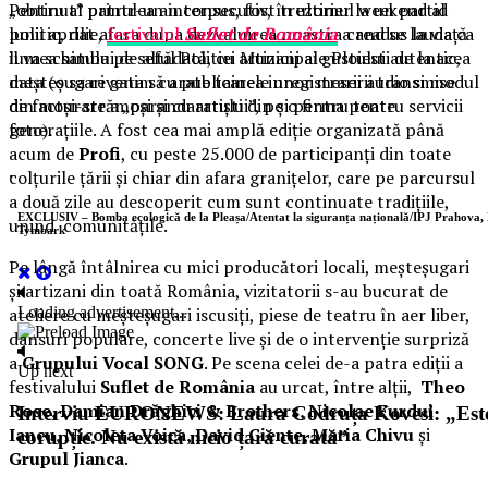
„obtinut” printr-un interpus, fost trezorier la un partid
Pentru al patrulea an consecutiv, în ultimul weekend al
politic, dat afara dupa dezvaluirea noastra cand se lauda ca
lunii aprilie,
festivalul
Suflet de România
a readus la viață
il va schimba pe seful Politiei Municipale Ploiesti de la acea
lumea satului de altădată, cu artizani ai gustului autentic,
data (o sa revenim cu publicarea inregistrarii audio si modul
meșteșugari gata să arate tainele unor meserii transmise
de facturare a „parandaratului”, pe o firma pentru servicii
din moși-strămoși și cu artiști din și pentru toate
foto).
generațiile. A fost cea mai amplă ediție organizată până
acum de
Profi
, cu peste 25.000 de participanți din toate
.
colțurile țării și chiar din afara granițelor, care pe parcursul
a două zile au descoperit cum sunt continuate tradițiile,
unind comunitățile.
Pe lângă întâlnirea cu mici producători locali, meșteșugari
și artizani din toată România, vizitatorii s-au bucurat de
ateliere cu meșteșugari iscusiți, piese de teatru în aer liber,
dansuri populare, concerte live și de o intervenție surpriză
a
Grupului Vocal SONG
. Pe scena celei de-a patra ediții a
festivalului
Suflet de România
au urcat, între alții,
Theo
Rose, Damian Drăghici & Brothers, Nicolae Furdui
Iancu, Nicoleta Voica, David Ciente, Maria Chivu
și
Grupul Jianca
.