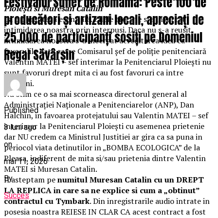
Festivalul Suflet de România: Peste 100 de
Ploieşti si Muresan Catalin
producători și artizani locali, apreciați de
Ca o paranteza esentiala. Zilele trecute s-a incercat
intimidarea noastra prin interpusi. Daca nu s-a reusit
25.000 de participanți sosiți pe Domeniul
intimidarea noastra s-a incercat acreditarea ideii ca
favorulile date catre Comisarul șef de poliție penitenciară
Regal Săvârșin
Valentin MATEI – sef interimar la Penitenciarul Ploieşti nu
sunt favoruri drept mita ci au fost favoruri ca intre
prieteni.
Nu stim ce o sa mai scorneasca directorul general al
Administraţiei Naţionale a Penitenciarelor (ANP), Dan
Published
Halchin, in favoarea protejatului sau Valentin MATEI – sef
interimar la Penitenciarul Ploieşti cu asemenea prietenie
3 luni ago
dar NU credem ca Ministrul Justitiei ar gira ca sa puna in
on
periocol viata detinutilor in „BOMBA ECOLOGICA” de la
Pleasa, indiferent de mita si/sau prietenia dintre Valentin
mai 11, 2026
MATEI si Muresan Catalin.
By
Il asteptam pe
numitul Muresan Catalin cu un DREPT
LA REPLICA in care sa ne explice si cum a „obtinut”
Succes
contractul cu Tymbark
. Din inregistrarile audio intrate in
posesia noastra REIESE IN CLAR CA acest contract a fost