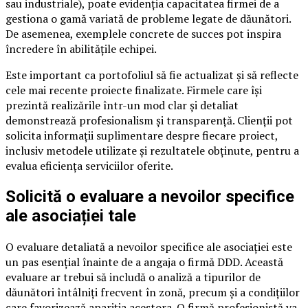
sau industriale), poate evidenția capacitatea firmei de a
gestiona o gamă variată de probleme legate de dăunători.
De asemenea, exemplele concrete de succes pot inspira
încredere în abilitățile echipei.
Este important ca portofoliul să fie actualizat și să reflecte
cele mai recente proiecte finalizate. Firmele care își
prezintă realizările într-un mod clar și detaliat
demonstrează profesionalism și transparență. Clienții pot
solicita informații suplimentare despre fiecare proiect,
inclusiv metodele utilizate și rezultatele obținute, pentru a
evalua eficiența serviciilor oferite.
Solicită o evaluare a nevoilor specifice
ale asociației tale
O evaluare detaliată a nevoilor specifice ale asociației este
un pas esențial înainte de a angaja o firmă DDD. Această
evaluare ar trebui să includă o analiză a tipurilor de
dăunători întâlniți frecvent în zonă, precum și a condițiilor
care favorizează apariția acestora. O firmă profesionistă va