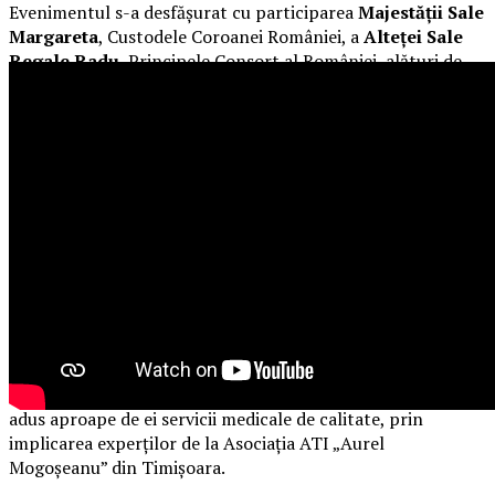
Evenimentul s-a desfășurat cu participarea
Majestății Sale
Margareta
, Custodele Coroanei României, a
Alteței Sale
Regale Radu
, Principele Consort al României, alături de
Xavier Piesvaux
, Country Manager Ahold Delhaize
România,
Mihai Spulber
, Business Unit Lead Profi,
Gabriela Sîrbu
, Director de sustenabilitate Ahold Delhaize
România, numeroase oficialități, autorități centrale și locale
și alți reprezentanți
Profi
și
Mega Image
. Startul oficial a
fost dat sâmbătă, după ce distinsul grup a încheiat un tur
al micilor producători și artizani.
Evenimentul a continuat și tradiția caravanei medicale,
oferind din nou consultații gratuite pentru comunitatea
din Săvârșin și împrejurimi, cu ajutorul unor medici
specialiști în oftalmologie, cardiologie, neurologie,
pneumologie și ORL. Pentru a veni în sprijinul oamenilor,
mai ales al celor cu posibilitate redusă de deplasare,
Profi
a
adus aproape de ei servicii medicale de calitate, prin
implicarea experților de la Asociația ATI „Aurel
Mogoșeanu” din Timișoara.