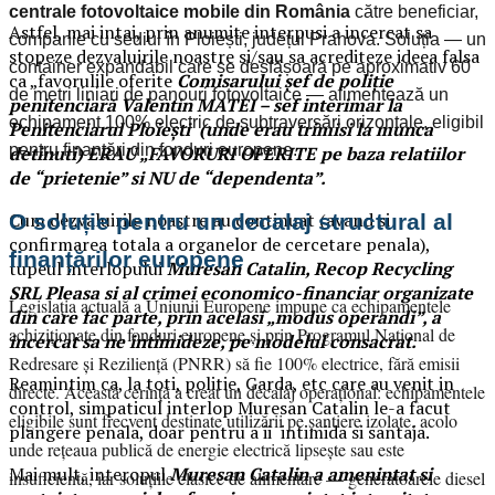
centrale fotovoltaice mobile din România
către beneficiar,
Astfel, mai intai, prin anumite interpusi a incercat sa
companie cu sediul în Ploiești, județul Prahova. Soluția — un
stopeze dezvaluirile noastre si/sau sa acrediteze ideea falsa
container expandabil care se desfășoară pe aproximativ 60
ca „favorulile oferite
Comisarului șef de poliție
de metri liniari de panouri fotovoltaice — alimentează un
penitenciară Valentin MATEI – sef interimar la
echipament 100% electric de subtraversări orizontale, eligibil
Penitenciarul Ploieşti (unde erau trimisi la munca
pentru finanțări din fonduri europene.
detinuti) ERAU „FAVORURI OFERITE pe baza relatiilor
de “prietenie” si NU de “dependenta”.
Cum dezvaluirile noastre au continuat (avand si
O soluție pentru un decalaj structural al
confirmarea totala a organelor de cercetare penala),
finanțărilor europene
tupeul interlopului
Muresan Catalin, Recop Recycling
SRL Pleasa si al crimei economico-financiar organizate
Legislația actuală a Uniunii Europene impune ca echipamentele
din care fac parte, prin acelasi „modus operandi”, a
achiziționate din fonduri europene și prin Programul Național de
incercat sa ne intimideze, pe modelul consacrat.
Redresare și Reziliență (PNRR) să fie 100% electrice, fără emisii
Reamintim ca, la toti, politie, Garda, etc care au venit in
directe. Această cerință a creat un decalaj operațional: echipamentele
control, simpaticul interlop Muresan Catalin le-a facut
eligibile sunt frecvent destinate utilizării pe șantiere izolate, acolo
plangere penala, doar pentru a ii intimida si santaja.
unde rețeaua publică de energie electrică lipsește sau este
Mai mult, interopul
Muresan Catalin a amenintat si
insuficientă, iar soluțiile clasice de alimentare — generatoarele diesel