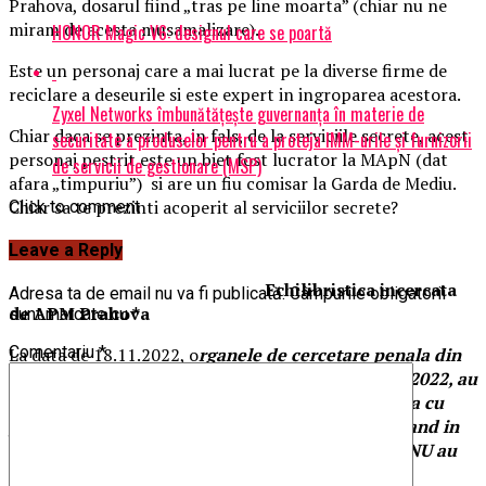
Prahova, dosarul fiind „tras pe line moarta” (chiar nu ne
miram de acesta musamalizare).
HONOR Magic V6: designul care se poartă
Este un personaj care a mai lucrat pe la diverse firme de
reciclare a deseurile si este expert in ingroparea acestora.
Zyxel Networks îmbunătățește guvernanța în materie de
Chiar daca se prezinta, in fals, de la serviciile secrete, acest
securitate a produselor pentru a proteja IMM-urile și furnizorii
personaj pestrit este un biet fost lucrator la MApN (dat
de servicii de gestionare (MSP)
afara „timpuriu”) si are un fiu comisar la Garda de Mediu.
Chiar sa te prezinti acoperit al serviciilor secrete?
Click to comment
Recapitulam
:
Leave a Reply
Echilibristica incercata
Adresa ta de email nu va fi publicată.
Câmpurile obligatorii
de APM Prahova
sunt marcate cu
*
Comentariu
*
La data de 18.11.2022, o
rganele de cercetare penala din
cadrul IPJ Prahova, prin adresa nr 239025/18.11.2022, au
confirmat dezvaluirile ziarului Incisiv de Prahova cu
privire la “Bomba ecologica de la Pleasa”, precizand in
clar: reprezentantii Recop Recycling SRL Pleasa NU au
respectat prevederile legale!