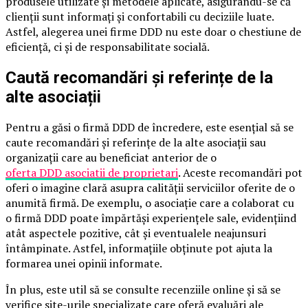
produsele utilizate și metodele aplicate, asigurându-se că
clienții sunt informați și confortabili cu deciziile luate.
Astfel, alegerea unei firme DDD nu este doar o chestiune de
eficiență, ci și de responsabilitate socială.
Caută recomandări și referințe de la
alte asociații
Pentru a găsi o firmă DDD de încredere, este esențial să se
caute recomandări și referințe de la alte asociații sau
organizații care au beneficiat anterior de o
oferta DDD asociatii de proprietari
. Aceste recomandări pot
oferi o imagine clară asupra calității serviciilor oferite de o
anumită firmă. De exemplu, o asociație care a colaborat cu
o firmă DDD poate împărtăși experiențele sale, evidențiind
atât aspectele pozitive, cât și eventualele neajunsuri
întâmpinate. Astfel, informațiile obținute pot ajuta la
formarea unei opinii informate.
În plus, este util să se consulte recenziile online și să se
verifice site-urile specializate care oferă evaluări ale