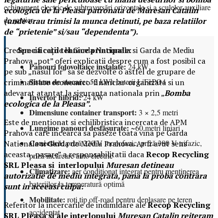
echipament electric de subtraversări orizontale și a sculelor auxiliare
ecologica de la Pleasa patronata de Muresan Catalin
de șantier.
(unde erau trimisi la munca detinuti, pe baza relatiilor
de “prietenie” si/sau “dependenta”).
Specificații tehnice principale:
Credem ca cei de la Garda Nationala si Garda de Mediu
Prahova „pot” oferi explicatii despre cum a fost posibil ca
Panouri fotovoltaice instalate:
24 kW
pe sub „nasul lor” sa se dezvolte o astfel de grupare de
Sistem de stocare:
52 kWh baterii LiFePO4
criminalitate economico-financiar-organizata si un
adevarat atantat la siguranta nationala prin „
Bomba
Invertor hibrid:
24 kW
ecologica de la Pleasa”.
Dimensiune container transport:
3 × 2,5 metri
Este de mentionat si echilibristica incercata de APM
Lungime panouri desfășurate:
~60 metri liniari
Prahova care incearca sa paseze toata vina pe Garda
Conectică:
priză 220 V monofazic, priză 380 V trifazic,
Nationala si Garda de Mediu Prahova. Ar fi avut sens
aceasta „pasare” a responsabilitatii daca
Recop Recycling
priză încărcare auto electric
SRL Pleasa si interlopului
Muresan detineau
Climatizare:
aer condiționat integrat pentru menținerea
autorizatie de mediu integrata, pana la proba contrara
bateriilor la temperatură optimă
sunt in aceeasi culpa:
Mobilitate:
roți tip off-road pentru deplasare pe teren
Referitor la incercarile de indimidare ale
Recop Recycling
accidentat
SRL Pleasa si ale interlopului
Muresan Catalin reiteram