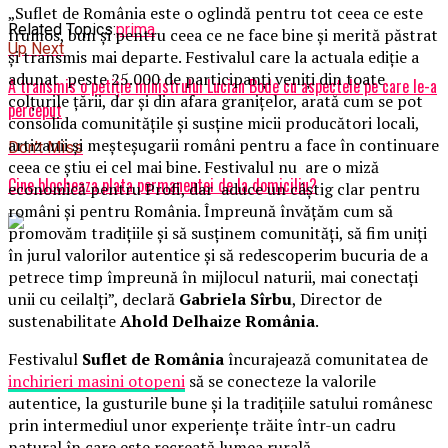
„Suflet de România este o oglindă pentru tot ceea ce este
Related Topics:
prima
frumos, bun și pentru ceea ce ne face bine și merită păstrat
Up Next
și transmis mai departe. Festivalul care la actuala ediție a
adunat peste 25.000 de participanți veniți din toate
A transmis o petiție ministrului Lucian Bode cu aspectele pe care le-a
colțurile țării, dar și din afara granițelor, arată cum se pot
perceput
consolida comunitățile și susține micii producători locali,
artizanii și meșteșugarii români pentru a face în continuare
Don't Miss
ceea ce știu ei cel mai bine. Festivalul nu are o miză
Cine blocheaza plata permanentei de la domiciliu?
economică pentru Profi, dar aduce un câștig clar pentru
români și pentru România. Împreună învățăm cum să
promovăm tradițiile și să susținem comunități, să fim uniți
în jurul valorilor autentice și să redescoperim bucuria de a
petrece timp împreună în mijlocul naturii, mai conectați
unii cu ceilalți”, declară
Gabriela Sîrbu
, Director de
sustenabilitate
Ahold Delhaize România
.
Festivalul
Suflet de România
încurajează comunitatea de
inchirieri masini otopeni
să se conecteze la valorile
autentice, la gusturile bune și la tradițiile satului românesc
prin intermediul unor experiențe trăite într-un cadru
natural în care este recreată lumea rurală.