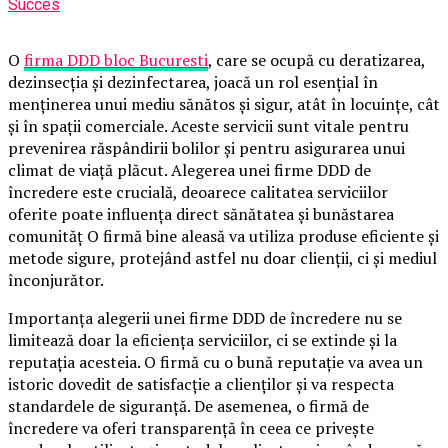
Succes
O
firma DDD bloc Bucuresti
, care se ocupă cu deratizarea,
dezinsecția și dezinfectarea, joacă un rol esențial în
menținerea unui mediu sănătos și sigur, atât în locuințe, cât
și în spații comerciale. Aceste servicii sunt vitale pentru
prevenirea răspândirii bolilor și pentru asigurarea unui
climat de viață plăcut. Alegerea unei firme DDD de
încredere este crucială, deoarece calitatea serviciilor
oferite poate influența direct sănătatea și bunăstarea
comunităț O firmă bine aleasă va utiliza produse eficiente și
metode sigure, protejând astfel nu doar clienții, ci și mediul
înconjurător.
Importanța alegerii unei firme DDD de încredere nu se
limitează doar la eficiența serviciilor, ci se extinde și la
reputația acesteia. O firmă cu o bună reputație va avea un
istoric dovedit de satisfacție a clienților și va respecta
standardele de siguranță. De asemenea, o firmă de
încredere va oferi transparență în ceea ce privește