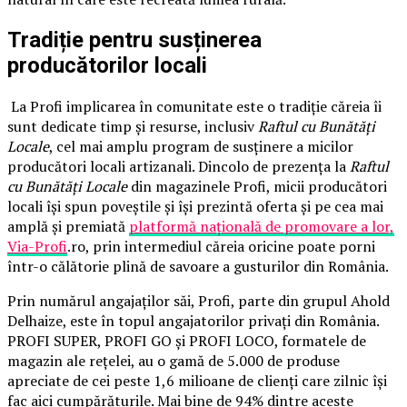
Tradiție pentru susținerea
producătorilor locali
La Profi implicarea în comunitate este o tradiție căreia îi
sunt dedicate timp și resurse, inclusiv
Raftul cu Bunătăți
Locale
, cel mai amplu program de susținere a micilor
producători locali artizanali. Dincolo de prezența la
Raftul
cu Bunătăți Locale
din magazinele Profi, micii producători
locali își spun poveștile și își prezintă oferta și pe cea mai
amplă și premiată
platformă națională de promovare a lor,
Via-Profi
.ro, prin intermediul căreia oricine poate porni
într-o călătorie plină de savoare a gusturilor din România.
Prin numărul angajaților săi, Profi, parte din grupul Ahold
Delhaize, este în topul angajatorilor privați din România.
PROFI SUPER, PROFI GO și PROFI LOCO, formatele de
magazin ale rețelei, au o gamă de 5.000 de produse
apreciate de cei peste 1,6 milioane de clienți care zilnic își
fac aici cumpărăturile. Mai bine de 94% dintre aceste