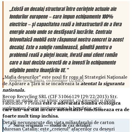
„Există un decalaj structural între cerințele actuale ale
fondurilor europene — care impun echipamente 100%
electrice — și capacitatea reală a infrastructurii de a livra
energie acolo unde se desfășoară lucrările. Centrala
fotovoltaică mobilă este răspunsul nostru concret la acest
decalaj. Este o soluție românească, gândită pentru o
problemă reală a pieței locale, livrată unui client român
care a luat decizia corectă de a investi în echipamente
eligibile pentru finanțările UE.”
„Mafia deseurilor” este noul fir roșu al Strategiei Naționale
Andrei-Sorin Baciu
, co-fondator
UZINEX
de Apărare a Țării si se incadreaza la
atentat la siguranta
nationala.
Recop Recycling SRL (CIF 31066129 J29/22/2013) Str.
Pentru un studiu de caz tehnic complet, cu fotografii și detalii
Fabricilor 9 Pleasa
este o adevarata bomba ecologica
suplimentare despre implementarea la beneficiar, vezi:
care intr-un stat in care autoritatile functioneaza era de
foarte mult timp inchisa.
Detalii necunoscute din viața miliardarului de carton
Sursa originală — studiu de caz detaliat:
🔗
Muresan Catalin: este „creierul” afacerilor cu deseuri