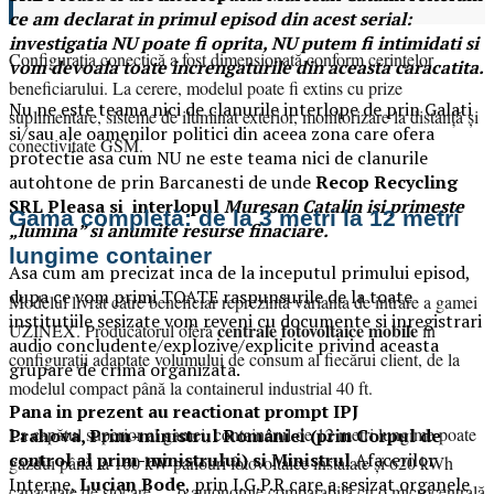
ce am declarat in primul episod din acest serial:
investigatia NU poate fi oprita, NU putem fi intimidati si
Configurația conectică a fost dimensionată conform cerințelor
vom devoala toate increngaturile din aceasta caracatita.
beneficiarului. La cerere, modelul poate fi extins cu prize
Nu ne este teama nici de clanurile interlope de prin Galati
suplimentare, sisteme de iluminat exterior, monitorizare la distanță și
si/sau ale oamenilor politici din aceea zona care ofera
conectivitate GSM.
protectie asa cum NU ne este teama nici de clanurile
autohtone de prin Barcanesti de unde
Recop Recycling
SRL Pleasa si interlopul
Muresan Catalin isi primeste
Gama completă: de la 3 metri la 12 metri
„lumina” si anumite resurse finaciare.
lungime container
Asa cum am precizat inca de la inceputul primului episod,
dupa ce vom primi TOATE raspunsurile de la toate
Modelul livrat către beneficiar reprezintă varianta de intrare a gamei
institutiile sesizate vom reveni cu documente si inregistrari
centrale fotovoltaice mobile
UZINEX. Producătorul oferă
în
audio concludente/explozive/explicite privind aceasta
configurații adaptate volumului de consum al fiecărui client, de la
grupare de crima organizata.
modelul compact până la containerul industrial 40 ft.
Pana in prezent au reactionat prompt IPJ
La capătul superior al gamei, containerul de 12 metri lungime poate
Prahova,
Prim-ministrul României (prin
Corpul de
control al prim-ministrului) si
Ministrul
Afacerilor
găzdui până la 160 kW panouri fotovoltaice instalate și 620 kWh
Interne,
Lucian Bode
, prin I.G.P.R care a sesizat organele
capacitate de stocare — o autonomie comparabilă cu o microcentrală