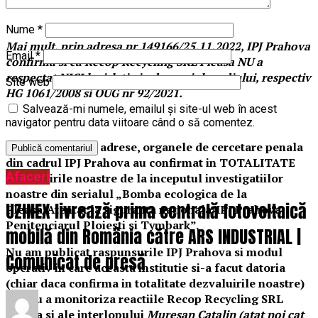
Nume
*
Mai mult, prin adresa nr 149166/25.11.2022, IPJ Prahova
Email
*
confirma si ca Recop Recycling SRL Pleasa NU a
respectat NICI legislatia in domeniul mediului, respectiv
Site web
HG 1061/2008 si OUG nr 92/2021.
Salvează-mi numele, emailul și site-ul web în acest
navigator pentru data viitoare când o să comentez.
Prin aceste doua adrese, organele de cercetare penala
din cadrul IPJ Prahova au confirmat in TOTALITATE
Afaceri
dezvaluirile noastre de la inceputul investigatiilor
noastre din serialul „Bomba ecologica de la
UZINEX livrează prima centrală fotovoltaică
Pleasa/Atentat la siguranta nationala/IPJ Prahova,
Penitenciarul Ploiesti si Tymbark”.
mobilă din România către ARS INDUSTRIAL |
Nu am publicat raspunsurile IPJ Prahova si modul
Comunicat de presă
operativ in care aceasta institutie si-a facut datoria
(chiar daca confirma in totalitate dezvaluirile noastre)
pentru a monitoriza reactiile Recop Recycling SRL
Pleasa si ale interlopului
Muresan Catalin (atat noi cat