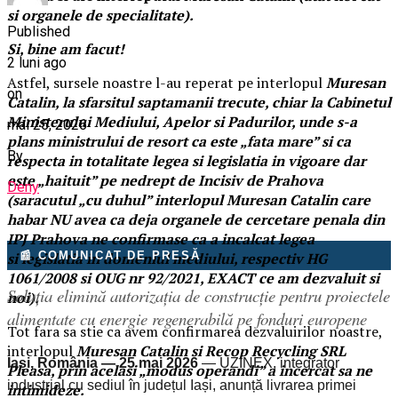
si organele de specialitate).
Published
Si, bine am facut!
2 luni ago
Astfel, sursele noastre l-au reperat pe interlopul
Muresan
on
Catalin, la sfarsitul saptamanii trecute, chiar la Cabinetul
Ministerului Mediului, Apelor si Padurilor, unde s-a
mai 25, 2026
plans ministrului de resort ca este „fata mare” si ca
By
respecta in totalitate legea si legislatia in vigoare dar
este „haituit” pe nedrept de Incisiv de Prahova
Deny
(saracutul „cu duhul” interlopul Muresan Catalin care
habar NU avea ca deja organele de cercetare penala din
IPJ Prahova ne confirmase ca a incalcat legea
📰 COMUNICAT DE PRESĂ
si legislatia in domeniul mediului, respectiv HG
1061/2008 si OUG nr 92/2021, EXACT ce am dezvaluit si
Soluția elimină autorizația de construcție pentru proiectele
noi).
alimentate cu energie regenerabilă pe fonduri europene
Tot fara sa stie ca avem confirmarea dezvaluirilor noastre,
interlopul
Muresan Catalin si Recop Recycling SRL
Iași, România — 25 mai 2026
— UZINEX, integrator
Pleasa, prin acelasi „modus operandi” a incercat sa ne
industrial cu sediul în județul Iași, anunță livrarea primei
intimideze.