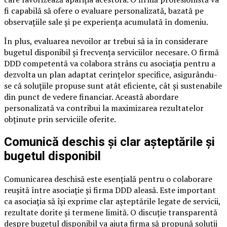
fi capabilă să ofere o evaluare personalizată, bazată pe
observațiile sale și pe experiența acumulată în domeniu.
În plus, evaluarea nevoilor ar trebui să ia în considerare
bugetul disponibil și frecvența serviciilor necesare. O firmă
DDD competentă va colabora strâns cu asociația pentru a
dezvolta un plan adaptat cerințelor specifice, asigurându-
se că soluțiile propuse sunt atât eficiente, cât și sustenabile
din punct de vedere financiar. Această abordare
personalizată va contribui la maximizarea rezultatelor
obținute prin serviciile oferite.
Comunică deschis și clar așteptările și
bugetul disponibil
Comunicarea deschisă este esențială pentru o colaborare
reușită între asociație și firma DDD aleasă. Este important
ca asociația să își exprime clar așteptările legate de servicii,
rezultate dorite și termene limită. O discuție transparentă
despre bugetul disponibil va ajuta firma să propună soluții