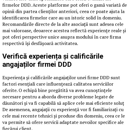
firmelor DDD. Aceste platforme pot oferi o gamă variată de
opinii din partea clienților anteriori, ceea ce poate ajuta la
identificarea firmelor care au un istoric solid în domeniu.
Recomandările directe de la alte asociații sunt adesea cele
mai valoroase, deoarece acestea reflectă experiențe reale și
pot oferi perspective unice asupra modului în care firma
respectivă își desfășoară activitatea.
Verifică experiența și calificările
angajaților firmei DDD
Experiența și calificările angajaților unei firme DDD sunt
factori esențiali care influențează calitatea serviciilor
oferite. O echipă bine pregătită va avea cunoștințele
necesare pentru a aborda diverse probleme legate de
dăunători și va fi capabilă să aplice cele mai eficiente soluț
De asemenea, angajații cu experiență vor fi familiarizați cu
cele mai recente tehnici și produse din domeniu, ceea ce le
va permite să ofere servicii adaptate nevoilor specifice ale
fiecărui client.