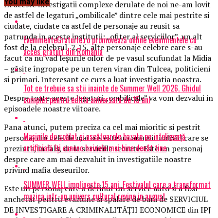
You may like
In aceste investigatii complexe derulate de noi ne-am lovit
de astfel de legaturi „ombilicale” dintre cele mai pestrite si
ciudate, ciudate ca astfel de personaje au reusit sa
patrunda in aceste institutii: „ofiter al serviciilor”, un alt
EvenimenteGratuite.ro promovează online evenimentele cu
fost de la celebrul 2,15, alte personaje celebre care s-au
acces gratuit din România
facut ca nu vad leșurile oilor de pe vasul scufundat la Midia
– găsite îngropate pe un teren viran din Tulcea, politicieni
si primari. Interesant ce curs a luat investigatia noastra.
Tot ce trebuie sa stii inainte de Summer Well 2026. Ghidul
Despre toate aceste legaturi „ombilicale” va vom dezvalui in
complet pentru editia aniversara de 15 ani
episoadele noastre viitoare.
Pana atunci, putem preciza ca cel mai mioritic si pestrit
Mașinile de spălat și uscătoarele bazate pe inteligență
personaj din cele de mai sus este un anumit individ care se
artificială îți cunosc hainele mai bine decât tine
prezinta, in fals, de la serviciile secrete. Este un personaj
despre care am mai dezvaluit in investigatiile noastre
privind mafia deseurilor.
SUMMER WELL implineste 15 ani. Festivalul care a transformat
Este un personaj care a detinut un service auto si a fost
muzica intr-un univers cultural revine in august
anchetat pentru evaziune si spalare de bani de SERVICIUL
DE INVESTIGARE A CRIMINALITĂŢII ECONOMICE din IPJ