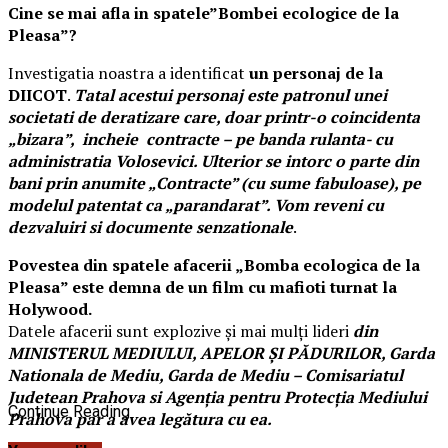
Cine se mai afla in spatele”Bombei ecologice de la
Pleasa”?
Investigatia noastra a identificat
un personaj de la
DIICOT
.
Tatal acestui personaj este patronul unei
societati de deratizare care, doar printr-o coincidenta
„bizara”, incheie contracte – pe banda rulanta- cu
administratia Volosevici. Ulterior se intorc o parte din
bani prin anumite „Contracte” (cu sume fabuloase), pe
modelul patentat ca „parandarat”. Vom reveni cu
dezvaluiri si documente senzationale
.
Povestea din spatele afacerii „Bomba ecologica de la
Pleasa” este demna de un film cu mafioti turnat la
Holywood.
Datele afacerii sunt explozive şi mai mulţi lideri
din
MINISTERUL MEDIULUI, APELOR ŞI PĂDURILOR, Garda
Nationala de Mediu, Garda de Mediu – Comisariatul
Judetean Prahova si Agenţia pentru Protecţia Mediului
Continue Reading
Prahova par a avea legătura cu ea.