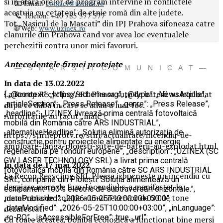
si in afara orelor de program intervine in conflictele
📧 Email:
contact@uzinex.ro
acestuia cu cetateni de etnie romă din alte judete.
📞 Telefon: +40 785 377 577
Tot „Nasicul de la Mascati” din IPJ Prahova sifoneaza catre
🌐 Web:
www.uzinex.ro
clanurile din Prahova cand vor avea loc eventualele
perchezitii contra unor mici favoruri.
Antecedentele firmei protejate
— S F Â R Ș I T C O M U N I C A T —
In data de 13.02.2022
La Recop Recycling SRL Pleasa sute de baterii au explodat
{ „@context”: „https://schema.org”, „@type”: „NewsArticle”,
„articleSection”: „Press Release”, „genre”: „Press Release”,
după ce duba în care se aflau a luat foc.
„headline”: „UZINEX livrează prima centrală fotovoltaică
Autoritatile au tacut „malc”.
mobilă din România către ARS INDUSTRIAL”,
„alternativeHeadline”: „Soluția elimină autorizația de
https://stirileprotv.ro/stiri/actualitate/incendiu-de-
construcție pentru proiectele alimentate cu energie
amploare-langa-ploiesti-sute-de-baterii-au-explodat.html
regenerabilă pe fonduri europene”, „description”: „UZINEX (SC
GW LASER TECHNOLOGY SRL) a livrat prima centrală
In data de 17 mai 2022
fotovoltaică mobilă din România către SC ARS INDUSTRIAL
La Recop Recycling SRL Pleasa izbucneste un incendiu cu
SRL, companie din Ploiești. Soluția alimentează un
degajare mare de fum. Incendiul s-a manifestat la
echipament 100% electric de subtraversări orizontale.”,
membrana de izolație a unui rezervor de 50 de tone
„datePublished”: „2026-05-25T10:00:00+03:00”,
„dateModified”: „2026-05-25T10:00:00+03:00”, „inLanguage”:
dezafectat.
„ro-RO”, „isAccessibleForFree”: true, „url”:
Cu toate acestea, bomba ecologica a functionat bine mersi