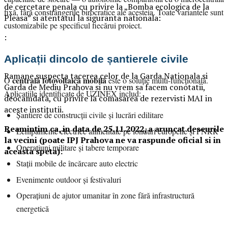
de cercetare penala cu privire la „Bomba ecologica de la
fixă, fără constrângerile birocratice ale acesteia. Toate variantele sunt
Pleasa” si atentatul la siguranta nationala:
customizabile pe specificul fiecărui proiect.
:
Aplicații dincolo de șantierele civile
Ramane suspecta tacerea celor de la Garda Nationala si
centrală fotovoltaică mobilă
O
este o soluție multi-funcțională.
Garda de Mediu Prahova si nu vrem sa facem conotatii,
Aplicațiile identificate de UZINEX includ:
deocamdata, cu privire la comasarea de rezervisti MAI in
aceste institutii.
Șantiere de construcții civile și lucrări edilitare
Reamintim ca, in data de 25.11.2022, a aruncat deseurile
Echipamente electrice alimentate pe fonduri europene și PNRR
la vecini (poate IPJ Prahova ne va raspunde oficial si in
Operațiuni militare și tabere temporare
aceasta speta):
Stații mobile de încărcare auto electric
Evenimente outdoor și festivaluri
Operațiuni de ajutor umanitar în zone fără infrastructură
energetică