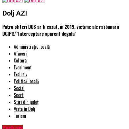
Dolj AZI
Patru ofiteri DOS ar fi cazut, in 2019, victime ale razbunarii
DGIPI!/”Interceptare aparent ilegala”
Administrație locală
Afaceri
Cultură
Eveniment
Exclusiv
Politică locală
Social
Sport
Știri din județ
Viața în Dolj
Turism
Exclusiv