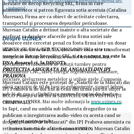
www.uzinex.ro/studii-de-caz/centrala-fotovoltaica-mobila-ars-
derulate de Recop Recycling SRL, firma in care
industrial
administrator si patron figureaza sotia acestuia (Catalina
Muresan). Firma are ca obiect de activitate colectarea,
transportul și procesarea deșeurilor periculoase.
Muresan Catalin a detinut inainte o alta societate dar a
preferat sa deruleze afacerile prin firma sotiei sale
Despre UZINEX
deoarece este cercetat penal cu fosta firma intr-un dosar
UZINEX (SC GW LASER TECHNOLOGY SRL) este un
aflat inca in lucru la D.N.A. (societate care si-a transformat
numele in Recop Recycling SRL, si
ca o scuza, nu este la
integrator industrial român cu sediul în județul Iași,
DNA dosarul ci, la DIICOT).
specializat în furnizarea de soluții turnkey pentru
PROTECTIA ASIGURATA DE ANGAJATI DIN IPJ
echipamente CNC, laser, energie regenerabilă, ambalare,
PRAHOVA
reciclare, prelucrarea metalelor și utilaje grele. Compania
Muresan Catalin este protejat de „Nasicul de la Mascati din
oferă garanție de 60 de luni pe echipamente, suport tehnic
IPJ Prahova si de doi fini ai celui din urma (un fin ofițer la
sub 36 de ore și eligibilitate pentru finanțări din fonduri
BCCO Ploiești si alt fin la SERVICIUL DE INVESTIGAŢII
europene și PNRR. Mai multe informații la
www.uzinex.ro
.
CRIMINALE).
In fapt, cand nu umbla sub influenta drogurilor (o sa
publicam o inregistrarea audio-video cu acesta cand se
Contact pentru presă:
droga), „Nasicul de la Mascati” din IPJ Prahova ameninta cu
retinerea oameni de afaceri concurenti cu Muresan Catalin
Andrei-Sorin Baciu — Co-fondator UZINEX