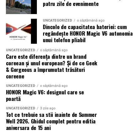
Mi s-a întâmplat o dată să simt o furnicătură în piciorul
patru zile de evenimente
stâng după vreo cincisprezece minute de scanare. Era
atât de insistentă încât mi-a luat câteva minute bune să
UNCATEGORIZED
o săptămână ago
o ignor. Pe urmă a dispărut singură, ca prin minune.
Dincolo de capacitatea bateriei: cum
regândește HONOR Magic V6 autonomia
Mintea, partea care suferă cel
unui telefon pliabil
mai mult
UNCATEGORIZED
o săptămână ago
Care este diferența dintre un brand
coreean și unul european? Și de ce Geek
Corpul se descurcă, în general. Stă, respiră, suportă
& Gorgeous a împrumutat trăsături
zgomotul. Mintea, însă, e altceva. Ea o ia razna când nu
coreene
are nimic de făcut și e închisă într-un spațiu îngust,
înconjurată de sunete ciudate.
UNCATEGORIZED
o săptămână ago
HONOR Magic V6: designul care se
poartă
Claustrofobia, un musafir
UNCATEGORIZED
3 zile ago
neașteptat
Tot ce trebuie sa stii inainte de Summer
Well 2026. Ghidul complet pentru editia
Mulți oameni descoperă în timpul unei rezonanțe că au,
aniversara de 15 ani
de fapt, o ușoară claustrofobie pe care nici nu și-o