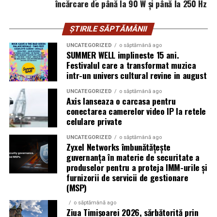
Pe scurt, mai bine o
anvelopă nouă
de buget decât una
încărcare de până la 90 W și până la 250 Hz
nimic deosebit. Suntem fiecare diferiți și corpurile
premium de ocazie.
noastre răspund altfel.
ȘTIRILE SĂPTĂMÂNII
Sursa foto:
https://davanti-tyres.com/
Mâncărimi, furnicături și alte mici
UNCATEGORIZED
o săptămână ago
SUMMER WELL implineste 15 ani.
curiozități ale corpului
Festivalul care a transformat muzica
intr-un univers cultural revine in august
Stând nemișcat timp îndelungat, pielea începe brusc să
ceară atenție. Apare o mâncărime imaginară pe nas, o
UNCATEGORIZED
o săptămână ago
Axis lanseaza o carcasa pentru
ușoară furnicătură în deget, o nevoie inexplicabilă să-ți
conectarea camerelor video IP la retele
miști umărul. Toate astea sunt răspunsuri normale ale
celulare private
corpului care, lăsat în pace, începe să-și amintească că
există.
UNCATEGORIZED
o săptămână ago
Zyxel Networks îmbunătățește
guvernanța în materie de securitate a
Trucul e să nu te miști. Dacă te scarpini sau îți miști
produselor pentru a proteja IMM-urile și
capul, imaginea poate fi compromisă și unele secvențe
furnizorii de servicii de gestionare
trebuie reluate. Asistenta îți va spune asta dinainte, dar
(MSP)
tot uităm.
o săptămână ago
Ziua Timișoarei 2026, sărbătorită prin