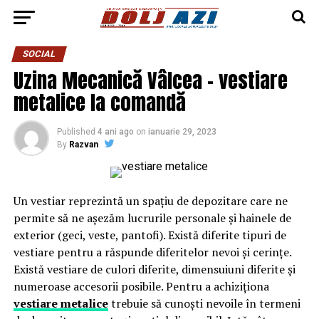
SOCIAL
Uzina Mecanică Vâlcea – vestiare
metalice la comandă
Published
4 ani ago
on
ianuarie 29, 2023
By
Razvan
Un vestiar reprezintă un spațiu de depozitare care ne
permite să ne așezăm lucrurile personale și hainele de
exterior (geci, veste, pantofi). Există diferite tipuri de
vestiare pentru a răspunde diferitelor nevoi și cerințe.
Există vestiare de culori diferite, dimensuiuni diferite și
numeroase accesorii posibile. Pentru a achiziționa
vestiare metalice
trebuie să cunoști nevoile în termeni