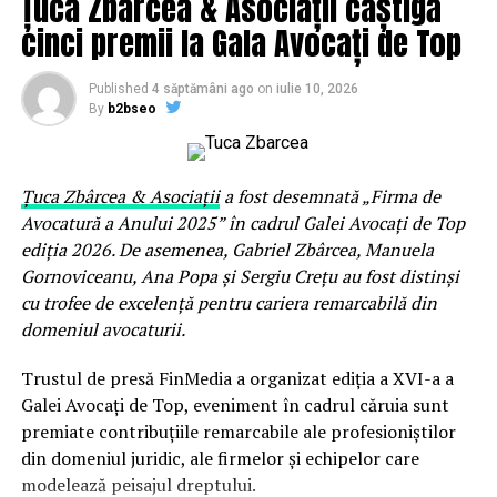
Țuca Zbârcea & Asociații câștigă
La
Uzina Mecanică Vâlcea
poţi găsi vestiare metalice
cinci premii la Gala Avocați de Top
adaptate fiecarei situatii penru a raspunde mai bine
nevoilor tale profesionale. Iar dacă dimensiunile
Published
4 săptămâni ago
on
iulie 10, 2026
standard nu sunt potrivite necesităţilor tale, atunci se
By
b2bseo
pot fabrica unele special pe dimensiunile şi nevoile tale.
Care sunt diferitele tipuri?
Țuca Zbârcea & Asociații
a fost desemnată „Firma de
Avocatură a Anului 2025” în cadrul Galei Avocați de Top
Există diferite tipuri de vestiare metalice care sunt
ediția 2026. De asemenea, Gabriel Zbârcea, Manuela
perfecte pentru diferite utilizări în afaceri și nu numai.
Gornoviceanu, Ana Popa și Sergiu Crețu au fost distinși
cu trofee de excelență pentru cariera remarcabilă din
De exemplu, există un model de vestiar metalic în formă
domeniul avocaturii.
de L, cu un stâlp despărțitor cu două dulapuri, care este
o soluție ideală pentru spațiile mici. Apoi, există
Trustul de presă FinMedia a organizat ediția a XVI-a a
dulapurile IP și IS, care sunt dulapuri industriale curate
Galei Avocați de Top, eveniment în cadrul căruia sunt
și cu pereți despărțitori în interiorul dulapurilor. Mai
premiate contribuțiile remarcabile ale profesioniștilor
există modele de vestiare în formă de L, cu finisaj din
din domeniul juridic, ale firmelor și echipelor care
lemn natural sau vopsit.
modelează peisajul dreptului.