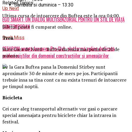
Related Topics:
Sambata si duminica – 13:30
Up Next
Ultima cursa de intoarcere din Buftea este la ora 04:00.
EGO SMART: UN DIALOG MULTISENZORIAL PENTRU UN STIL DE VIAȚĂ
CONTEMPORAN
Biletul poate fi cumparat online.
Tren
Don't Miss
CESAROM anunță lansarea Pro Club, platformă online dedicată
Ruta Gara de Nord – Buftea dureaza mai putin de 20 de
profesioniștilor din domeniul construcțiilor și amenajărilor
minute.
De la Gara Buftea pana la Domeniul Stirbey sunt
aproximativ 30 de minute de mers pe jos. Participantii
trebuie insa sa tina cont ca nu exista trenuri de intoarcere
pe timpul noptii.
Biciclet
a
Cei care aleg transportul alternativ vor gasi o parcare
special amenajata pentru biciclete chiar la intrarea in
festival.