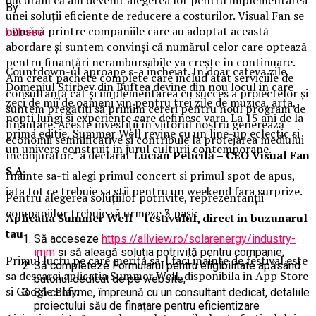
By
unei soluții eficiente de reducere a costurilor. Visual Fan se
numără printre companiile care au adoptat această
b2bseo
abordare și suntem convinși că numărul celor care optează
pentru finanțări nerambursabile va crește în continuare.
Countdown-ul aproape s-a incheiat. In doar cateva zile,
Am creat pachete complete care includ atât serviciile de
Domeniul Stirbey din Buftea devine din nou locul in care
consultanță cât și implementarea cu succes a proiectelor și
zeci de mii de oameni vin pentru trei zile de muzica, arta,
suntem pregătiți să primim cereri pentru noul program de
nopti lungi si experiente care definesc vara. La 15 ani de la
finanțare. Aceste investiții în viitorul nostru generează
prima editie, Summer Well revine cu un line-up eclectic si
economii semnificative și contribuie la protejarea mediului
un univers construit in jurul culturii contemporane.
înconjurător.” a declarat
Lucian Peticilă – CEO Visual Fan
S.A.
Inainte sa-ti alegi primul concert si primul spot de apus,
iata tot ce trebuie sa stii pentru un weekend fara surprize.
Pentru alegerea soluțiilor potrivite, reprezentanții
companiilor trebuie să urmeze 3 pași:
Aplica
t
ia Summer Well
– festivalul, direct in buzunarul
tau
Să acceseze
https://allview.ro/solarenergy/industry-
imm
și să aleagă soluția potrivită pentru companie;
Primul lucru pe care merita sa-l faci inainte de festival este
Să completeze Formularul pentru eligibilitate apăsând
sa descarci aplicatia Summer Well, disponibila in App Store
butonul dedicat de pe website;
si Google Play.
Să confirme, împreună cu un consultant dedicat, detaliile
proiectului său de finațare pentru eficientizare