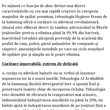
Pe măsură ce funcția de abur devine una dintre
caracteristicile cu cea mai rapidă creștere în categoria
mașinilor de spălat premium, tehnologia Hygiene Steam de
la Samsung oferă o curățare cu adevărat revoluționară.
Aburul este eliberat direct în tambur, pătrunzând în fibrele
țesăturilor pentru a elimina până la 99,9% din bacterii,
inactivând totodată alergenii proveniți de la acarienii din
praful de casă, polen, părul animalelor de companie și
ciuperci: amenințările invizibile pe care un ciclu standard
de spălare pur și simplu nu le poate elimina.
Curățare impecabilă, extrem de delicată
A curăța cu adevărat hainele nu ar trebui să însemne
supunerea lor la o uzură inutilă. Tehnologia AI Ecobubble
de la Samsung dizolvă detergentul într-o spumă fină și
penetrantă înainte chiar de începerea ciclului. Tehnologia
este deosebit de eficientă la temperaturi mai scăzute,
îmbunătățind îndepărtarea murdăriei cu până la 20%, iar
bulele ajută la îndepărtarea murdăriei de pe țesături fără a