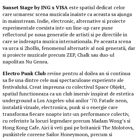
Sunset Stage by ING x VISA
este spatiul dedicat celor
care urmaresc scena muzicala inainte ca aceasta sa ajunga
in mainstream. Indie, electronic, alternative si proiecte
experimentale coexista intr-un line-up care pune
reflectorul pe noua generatie de artisti si pe directiile in
care se indreapta muzica internationala. Pe aceasta scena
va urca si 2hollis, fenomenul alternativ al noii generatii, dar
si proiecte muzicale precum ZEP, Chalk sau duo-ul
napolitan Nu Genea.
Electro Punk Club
revine pentru al doilea an si continua
sa fie una dintre cele mai spectaculoase experiente ale
festivalului. Creat impreuna cu colectivul Space Objekt,
spatiul functioneaza ca un club imersiv inspirat de estetica
underground a Los Angeles-ului anilor ’70. Fatade neon,
instalatii vizuale, electronica, punk si o energie care
transforma fiecare noapte intr-un performance colectiv,
cu referinte la locuri legendare precum Madam Wong’s si
Hong Kong Cafe. Aici ii veti gasi pe britanicii The Molotovs,
punkistele coreene Sailor Honeymoon, precum si