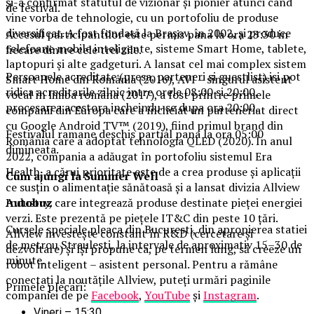
și-a confirmat statutul de vizionar și pionier atunci când
de festival.
vine vorba de tehnologie, cu un portofoliu de produse
diversificat. A fost fondată la Brașov, în 2002, și produce
Accesul participantilor este permis pana la ora 23:30 in
telefoane mobile inteligente, sisteme Smart Home, tablete,
fiecare dintre cele trei zile.
laptopuri și alte gadgeturi. A lansat cel mai complex sistem
Persoanele acreditate (presa, parteneri si guestlist) isi pot
Smart Home din România (2016), AVI – singurul asistent
ridica acreditarile zilnic intre orele 08:00 si 20:00,
vocal în limba româna (2017), a fost printre primele
procesarea acestora incheindu-se dupa ora 20:00.
companii din Europa care a încheiat un parteneriat direct
cu Google Android TV™ (2019), fiind primul brand din
Festivalul ramane deschis partial pana la ora 05:00
România care a adoptat tehnologia QLED (2020). În anul
dimineata.
2022, compania a adăugat în portofoliu sistemul Era
Health, a cărui prioritate este de a crea produse și aplicații
Cum ajungi la Summer Well
ce susțin o alimentație sănătoasă și a lansat divizia Allview
Autobuz
Industry, care integrează produse destinate pieței energiei
verzi. Este prezentă pe piețele IT&C din peste 10 țări.
Cursele speciale pleaca din Bucuresti, din apropierea statiei
Allview investește constant în R&D (cercetare și
de metrou Straulesti, la intervale de aproximativ 15–30 de
dezvoltare) și își propune ca, pe termen lung, să creeze un
minute.
robot inteligent – asistent personal. Pentru a rămâne
conectați la noutățile Allview, puteți urmări paginile
Primele plecari:
companiei de pe
Facebook
,
YouTube
și
Instagram
.
Vineri – 15:30