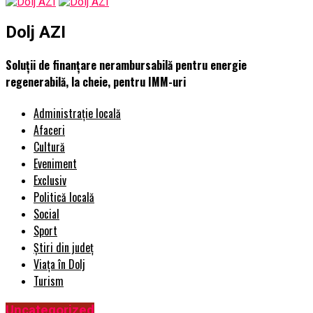
Dolj AZI
Soluții de finanțare nerambursabilă pentru energie
regenerabilă, la cheie, pentru IMM-uri
Administrație locală
Afaceri
Cultură
Eveniment
Exclusiv
Politică locală
Social
Sport
Știri din județ
Viața în Dolj
Turism
Uncategorized