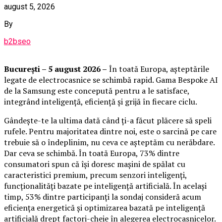
august 5, 2026
By
b2bseo
București – 5 august 2026 –
În toată Europa, așteptările
legate de electrocasnice se schimbă rapid. Gama Bespoke AI
de la Samsung este concepută pentru a le satisface,
integrând inteligență, eficiență și grijă în fiecare ciclu.
Gândește-te la ultima dată când ți-a făcut plăcere să speli
rufele. Pentru majoritatea dintre noi, este o sarcină pe care
trebuie să o îndeplinim, nu ceva ce așteptăm cu nerăbdare.
Dar ceva se schimbă. În toată Europa, 73% dintre
consumatori spun că își doresc mașini de spălat cu
caracteristici premium, precum senzori inteligenți,
funcționalități bazate pe inteligență artificială. În același
timp, 53% dintre participanți la sondaj consideră acum
eficiența energetică și optimizarea bazată pe inteligență
artificială drept factori-cheie în alegerea electrocasnicelor.