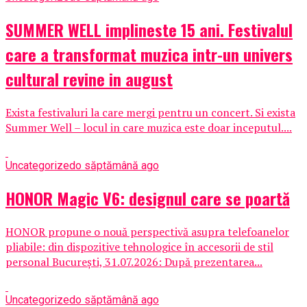
SUMMER WELL implineste 15 ani. Festivalul
care a transformat muzica intr-un univers
cultural revine in august
Exista festivaluri la care mergi pentru un concert. Si exista
Summer Well – locul in care muzica este doar inceputul....
Uncategorized
o săptămână ago
HONOR Magic V6: designul care se poartă
HONOR propune o nouă perspectivă asupra telefoanelor
pliabile: din dispozitive tehnologice în accesorii de stil
personal București, 31.07.2026: După prezentarea...
Uncategorized
o săptămână ago