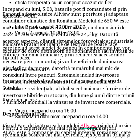
sticlă temperată cu un conținut scăzut de fier.
Incepand cu luni, 3.08, batarile pot fi comandate si prin
Panourile fotovoltaice Allview sunt potrivite și adaptate
aplicatia WOLT.
condițiilor climatice din România. Modelul de 650 W este
Intre 3 si 6 august: 10:00 – 20:00
mai mare față de modelele anterioare, cu dimensiuni de
Vineri, 7 august: 10:00 – 13:00
2384 x 1303 x 35 mm și cântărește 34,5 kg. Datorită
acestor aspecte, clienții sistemelor fotovoltaice industriale
Ridicarea bratarilor inainte de festival se poate face
care includ acest model de panou în componența lor, vor
exclusiv de catre detinatorii de abonamente sau invitatii de
obține economii financiare, prin reducerea accesoriilor
tip full pass.
necesare pentru montaj și vor beneficia de diminuarea
pierderilor de putere, datorită numărului mai mic de
Accesul i
n festival
conexiuni între panouri. Sistemele includ invertoare
Intrarea in festival se face, ca in fiecare an, din strada
Growatt, furnizorul numărul 1 la nivel mondial de
Oltului.
invertoare rezidențiale, al doilea cel mai mare furnizor de
invertoare hibride cu stocare, din lume și unul dintre primii
Program acces:
5 furnizori mondiali la vânzarea de invertoare comerciale.
Vineri: incepand cu ora 16:00
Despre Visual Fan
Sambata si duminica: incepand cu ora 14:00
Visual Fan, deținătoarea brandului
Allview
(simbol bursier
Pentru o experienta cat mai relaxata, organizatorii
ALW), este o companie cu capital integral românesc, care
recomanda sosirea cat mai devreme, in special in prima zi