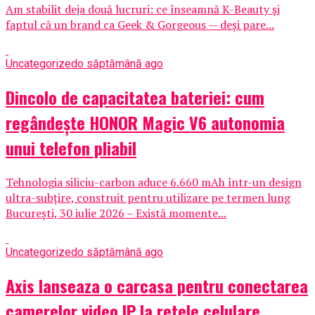
Am stabilit deja două lucruri: ce înseamnă K-Beauty și
faptul că un brand ca Geek & Gorgeous — deși pare...
Uncategorized
o săptămână ago
Dincolo de capacitatea bateriei: cum
regândește HONOR Magic V6 autonomia
unui telefon pliabil
Tehnologia siliciu-carbon aduce 6.660 mAh într-un design
ultra-subțire, construit pentru utilizare pe termen lung
București, 30 iulie 2026 – Există momente...
Uncategorized
o săptămână ago
Axis lanseaza o carcasa pentru conectarea
camerelor video IP la retele celulare