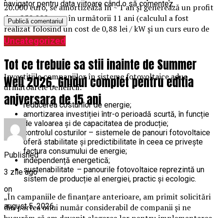
navigator pentru data viitoare când o să comentez.
20.000 euro, se amortizează în ~ 1 an și generează un profit
de ~ 250.000 euro în următorii 11 ani (calculul a fost
realizat folosind un cost de 0,88 lei / kW și un curs euro de
4,95 lei).
Uncategorized
Tot ce trebuie sa stii inainte de Summer
Investițiile companiilor în sisteme fotovoltaice aduc
Well 2026. Ghidul complet pentru editia
următoarele beneficii:
aniversara de 15 ani
reducerea costurilor de energie;
amortizarea investiției într-o perioadă scurtă, în funcție
de valoarea și de capacitatea de producție;
controlul costurilor – sistemele de panouri fotovoltaice
oferă stabilitate și predictibilitate în ceea ce privește
factura consumului de energie;
Published
independență energetică;
sustenabilitate – panourile fotovoltaice reprezintă un
3 zile ago
sistem de producție al energiei, practic și ecologic.
on
„În campaniile de finanțare anterioare, am primit solicitări
august 5, 2026
din partea unui număr considerabil de companii și ne
bucurăm că am devenit alegerea lor pentru implementarea