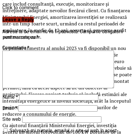
care includ consultanță, execuție, monitorizare și
Click to comment
întreținere, adaptate nevoilor fiecărui client. Cu finanțarea
Ministerului Energiei, amortizarea investiției se realizează
Leave a Reply
într-un timp foarte scurt, urmând ca restul perioadei de
exploatare, în medie de 12 ani, aceasta să genereze profit
Adresa ta de email nu va fi publicată.
Câmpurile obligatorii
pentru companie.
sunt marcate cu
*
În primul trimestru al anului 2023 va fi disponibil un nou
Comentariu
*
program de finanțare nerambursabilă pentru energie
regenerabilă. Astfel, se pot solicita până la 500.000 euro
pentru investiții în eficiența energetică. Proiectul trebuie să
acopere consumul propriu iar surplusul de energie se poate
livra în rețeaua națională, în cazul în care sistemul montat
permite, fără ca acest aspect să fie un obiectiv al
proiectului. Fiecare proiect trebuie să includă estimări ale
Nume
*
intensității energetice la nivelul societății, atât la începutul
proiectului cât și ulterior implementării măsurilor de
Email
*
reducere a consumului de energie.
Site web
Cu ajutorul finanțării Ministerului Energiei, investiția
Salvează-mi numele, emailul și site-ul web în acest
pentru un sistem fotovoltaic de 100 kW pornește de la