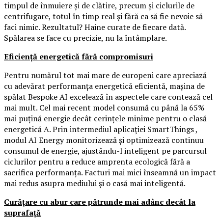
timpul de înmuiere și de clătire, precum și ciclurile de
centrifugare, totul în timp real și fără ca să fie nevoie să
faci nimic. Rezultatul? Haine curate de fiecare dată.
Spălarea se face cu precizie, nu la întâmplare.
Eficiență energetică fără compromisuri
Pentru numărul tot mai mare de europeni care apreciază
cu adevărat performanța energetică eficientă, mașina de
spălat Bespoke AI excelează în aspectele care contează cel
mai mult. Cel mai recent model consumă cu până la 65%
mai puțină energie decât cerințele minime pentru o clasă
energetică A. Prin intermediul aplicației SmartThings ,
modul AI Energy monitorizează și optimizează continuu
consumul de energie, ajustându-l inteligent pe parcursul
ciclurilor pentru a reduce amprenta ecologică fără a
sacrifica performanța. Facturi mai mici înseamnă un impact
mai redus asupra mediului și o casă mai inteligentă.
Curățare cu abur care pătrunde mai adânc decât la
suprafață