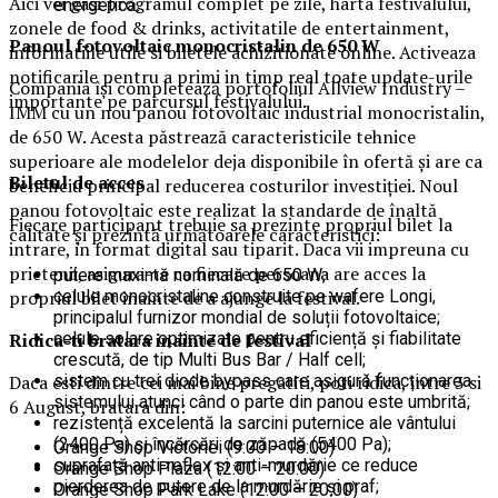
Aici vei gasi programul complet pe zile, harta festivalului,
energetică.
zonele de food & drinks, activitatile de entertainment,
Panoul fotovoltaic monocristalin de 650 W
informatiile utile si biletele achizitionate online. Activeaza
notificarile pentru a primi in timp real toate update-urile
Compania își completează portofoliul Allview Industry –
importante pe parcursul festivalului.
IMM cu un nou panou fotovoltaic industrial monocristalin,
de 650 W. Acesta păstrează caracteristicile tehnice
superioare ale modelelor deja disponibile în ofertă și are ca
Biletul de acces
beneficiu principal reducerea costurilor investiției. Noul
panou fotovoltaic este realizat la standarde de înaltă
Fiecare participant trebuie sa prezinte propriul bilet la
calitate și prezintă următoarele caracteristici:
intrare, in format digital sau tiparit. Daca vii impreuna cu
prietenii, asigura-te ca fiecare persoana are acces la
putere maximă nominală de 650 W;
propriul bilet inainte de a ajunge la festival.
celule monocristaline construite pe wafere Longi,
principalul furnizor mondial de soluții fotovoltaice;
Ridica-t
i br
at
ara
inainte de festival
celule solare optimizate pentru eficiență și fiabilitate
crescută, de tip Multi Bus Bar / Half cell;
Daca esti dintre cei mai bine pregatiti, poti ridica, intre 3 si
sistem cu trei diode bypass care asigură funcționarea
sistemului atunci când o parte din panou este umbrită;
6 August, bratara din:
rezistență excelentă la sarcini puternice ale vântului
(2400 Pa) și încărcări de zăpadă (5400 Pa);
Orange Shop Victoriei (9:00 – 18:00)
suprafață anti-reflex și anti-murdărie ce reduce
Orange Shop Plaza (12:00 – 20:00)
pierderea de putere de la murdărie și praf;
Orange Shop Park Lake (12:00 – 20:00)