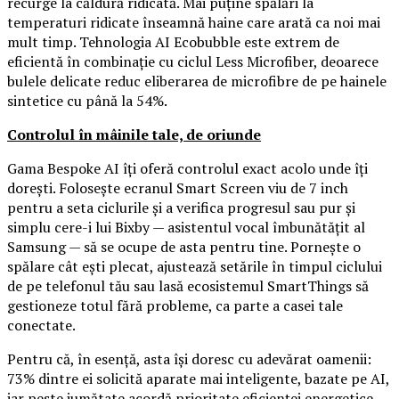
recurge la căldură ridicată. Mai puține spălări la
temperaturi ridicate înseamnă haine care arată ca noi mai
mult timp. Tehnologia AI Ecobubble este extrem de
eficientă în combinație cu ciclul Less Microfiber, deoarece
bulele delicate reduc eliberarea de microfibre de pe hainele
sintetice cu până la 54%.
Controlul în mâinile tale, de oriunde
Gama Bespoke AI îți oferă controlul exact acolo unde îți
dorești. Folosește ecranul Smart Screen viu de 7 inch
pentru a seta ciclurile și a verifica progresul sau pur și
simplu cere-i lui Bixby — asistentul vocal îmbunătățit al
Samsung — să se ocupe de asta pentru tine. Pornește o
spălare cât ești plecat, ajustează setările în timpul ciclului
de pe telefonul tău sau lasă ecosistemul SmartThings să
gestioneze totul fără probleme, ca parte a casei tale
conectate.
Pentru că, în esență, asta își doresc cu adevărat oamenii:
73% dintre ei solicită aparate mai inteligente, bazate pe AI,
iar peste jumătate acordă prioritate eficienței energetice