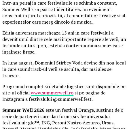
Intr-un peisaj in care festivalurile se schimba constant,
Summer Well si-a pastrat identitatea: un eveniment
construit in jurul curiozitatii, al comunitatilor creative si al
experientelor care merg dincolo de muzica.
Editia aniversara marcheaza 15 ani in care festivalul a
devenit unul dintre cele mai importante repere ale verii, un
loc unde cultura pop, estetica contemporana si muzica se
intalnesc firesc.
In luna august, Domeniul Stirbey Voda devine din nou locul
in care soundtrack-ul verii se asculta, dar mai ales se
traieste.
Programul complet si detaliile logistice sunt disponibile pe
site-ul oficial
www.summerwell.ro
si pe pagina de
Instagram a festivalului @summerwellfest.
Summer Well 2026
este un festival Orange, sustinut de o
serie de parteneri care dau forma si vibe universului
festivalului: glo™, ING, Peroni Nastro Azzurro, Ursus,
Bacardi, Martini, Hendrick’s Gin, Jack Daniel’s, Mega Image,