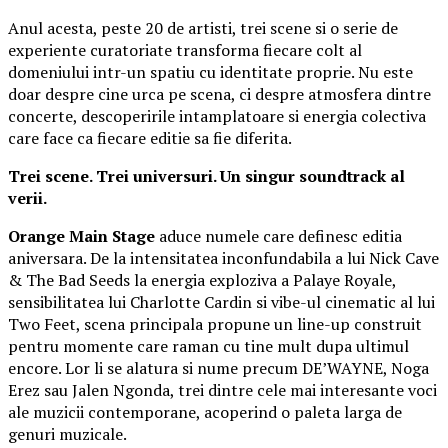
Anul acesta, peste 20 de artisti, trei scene si o serie de
experiente curatoriate transforma fiecare colt al
domeniului intr-un spatiu cu identitate proprie. Nu este
doar despre cine urca pe scena, ci despre atmosfera dintre
concerte, descoperirile intamplatoare si energia colectiva
care face ca fiecare editie sa fie diferita.
Trei scene. Trei universuri. Un singur soundtrack al
verii.
Orange Main Stage
aduce numele care definesc editia
aniversara. De la intensitatea inconfundabila a lui Nick Cave
& The Bad Seeds la energia exploziva a Palaye Royale,
sensibilitatea lui Charlotte Cardin si vibe-ul cinematic al lui
Two Feet, scena principala propune un line-up construit
pentru momente care raman cu tine mult dupa ultimul
encore. Lor li se alatura si nume precum DE’WAYNE, Noga
Erez sau Jalen Ngonda, trei dintre cele mai interesante voci
ale muzicii contemporane, acoperind o paleta larga de
genuri muzicale.