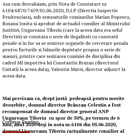
Asa cum dezvaluiam, prin Nota de Constatare nr
6104/6870/7459/05.06.2020, D.I.P (Directia Inspectie
Penitenciara), sub semnaturile comisarilor Marian Popescu,
Roxana Ionita si aprobat de actualul consilier al Ministrului
Justitiei, Ungureanu Tiberiu (care la aceea data era seful
Directiei) se constata o serie de ilegalitati cu conotatii
penale si in loc sa se sesizeze organele de cercetare penala
pentru furturile si falsurile depistate propun o serie de
masuri, printre care sesizarea comisiei de disciplina din
cadrul MJ impotriva lui Constantin Brazan (directorul
Unitatii la aceea data), Valentin Matei, director adjunct la
aceea data.
Mai precizam ca, drept justă pedeapsă pentru merite
deosebite , domnul director Brânzan Celestin a fost
recompensat de domnul director general ANP
Ungureanu Tiberiu cu spor de 50%, pe termen de 6
Continue Reading
luni, anul 2020 deși în nota nr.6104 din 05.06.2020,
domnul Ungureanu Tiberiu (actualmente consilier al