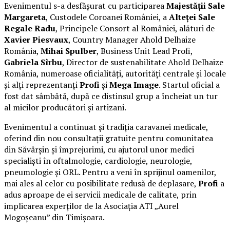
Evenimentul s-a desfășurat cu participarea
Majestății Sale
Margareta
, Custodele Coroanei României, a
Alteței Sale
Regale Radu
, Principele Consort al României, alături de
Xavier Piesvaux
, Country Manager Ahold Delhaize
România,
Mihai Spulber
, Business Unit Lead Profi,
Gabriela Sîrbu
, Director de sustenabilitate Ahold Delhaize
România, numeroase oficialități, autorități centrale și locale
și alți reprezentanți
Profi
și
Mega Image
. Startul oficial a
fost dat sâmbătă, după ce distinsul grup a încheiat un tur
al micilor producători și artizani.
Evenimentul a continuat și tradiția caravanei medicale,
oferind din nou consultații gratuite pentru comunitatea
din Săvârșin și împrejurimi, cu ajutorul unor medici
specialiști în oftalmologie, cardiologie, neurologie,
pneumologie și ORL. Pentru a veni în sprijinul oamenilor,
mai ales al celor cu posibilitate redusă de deplasare,
Profi
a
adus aproape de ei servicii medicale de calitate, prin
implicarea experților de la Asociația ATI „Aurel
Mogoșeanu” din Timișoara.