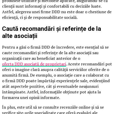
produsele utilizate și metodele aplicate, asigurându-se că
clienții sunt informați și confortabili cu deciziile luate.
Astfel, alegerea unei firme DDD nu este doar o chestiune de
eficiență, ci și de responsabilitate socială.
Caută recomandări și referințe de la
alte asociații
Pentru a găsi o firmă DDD de încredere, este esențial să se
caute recomandări și referințe de la alte asociații sau
organizații care au beneficiat anterior de o
oferta DDD asociatii de proprietari
. Aceste recomandări pot
oferi o imagine clară asupra calității serviciilor oferite de o
anumită firmă. De exemplu, o asociație care a colaborat cu
o firmă DDD poate împărtăși experiențele sale, evidențiind
atât aspectele pozitive, cât și eventualele neajunsuri
întâmpinate. Astfel, informațiile obținute pot ajuta la
formarea unei opinii informate.
În plus, este util să se consulte recenziile online și să se
verifice site-urile specializate care oferă evaluări ale