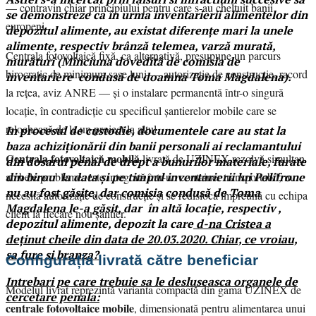
— contravin chiar principiului pentru care s-au cheltuit banii
se demonstreze ca în urma inventarierii alimentelor din
europeni.
depozitul alimente, au existat diferențe mari la unele
alimente, respectiv brânză telemea, varză murată,
Centrala fotovoltaică fixă, ca alternativă, presupune un parcurs
murături (Minciuna dovedită de comisia de
birocratic de minimum șase luni — autorizație de construcție, racord
inventariere condusă de doamna Toma Magdalena).
la rețea, aviz ANRE — și o instalare permanentă într-o singură
locație, în contradicție cu specificul șantierelor mobile care se
relochează de la un proiect la altul.
In procesul de custodie, documentele care au stat la
baza achiziționării din banii personali ai reclamantului
Centrala fotovoltaică mobilă
livrată de UZINEX rezolvă simultan
din dosarul penal de drept a bunurilor materiale, furate
din birou la data și pe timpul inventarierii lui Polifrone
ambele probleme: este integrată într-un container transportabil, nu
nu au fost găsite, dar comisia condusă de Toma
necesită autorizație de construcție și se redislocă împreună cu echipa
Magdalena le-a găsit, dar în altă locație, respectiv ,
client la fiecare nou șantier.
depozitul alimente, depozit la care
d-na Cristea a
deținut cheile din data de 20.03.2020. Chiar, ce vroiau,
sa fure si branza?
Configurația livrată către beneficiar
Intrebari pe care trebuie sa le desluseasca organele de
Modelul livrat reprezintă varianta compactă din gama UZINEX de
cercetare penala:
centrale fotovoltaice mobile
, dimensionată pentru alimentarea unui