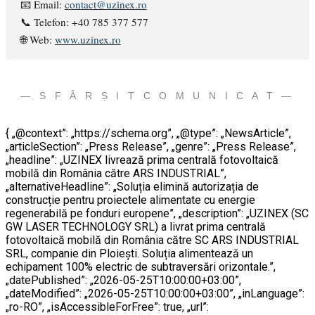
📧 Email:
contact@uzinex.ro
📞 Telefon: +40 785 377 577
🌐 Web:
www.uzinex.ro
— S F Â R Ș I T C O M U N I C A T —
{ „@context”: „https://schema.org”, „@type”: „NewsArticle”,
„articleSection”: „Press Release”, „genre”: „Press Release”,
„headline”: „UZINEX livrează prima centrală fotovoltaică
mobilă din România către ARS INDUSTRIAL”,
„alternativeHeadline”: „Soluția elimină autorizația de
construcție pentru proiectele alimentate cu energie
regenerabilă pe fonduri europene”, „description”: „UZINEX (SC
GW LASER TECHNOLOGY SRL) a livrat prima centrală
fotovoltaică mobilă din România către SC ARS INDUSTRIAL
SRL, companie din Ploiești. Soluția alimentează un
echipament 100% electric de subtraversări orizontale.”,
„datePublished”: „2026-05-25T10:00:00+03:00”,
„dateModified”: „2026-05-25T10:00:00+03:00”, „inLanguage”:
„ro-RO”, „isAccessibleForFree”: true, „url”: