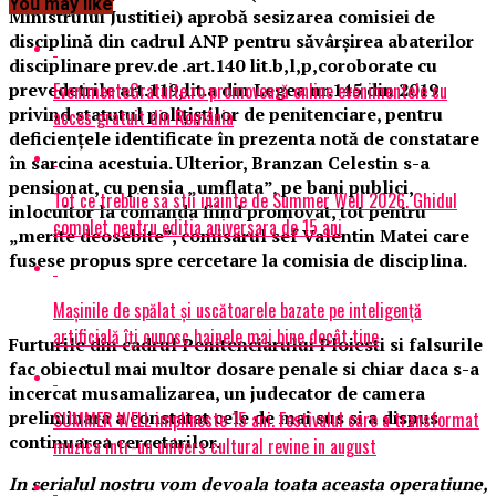
You may like
Ministrului Justitiei) aprobă sesizarea comisiei de
disciplină din cadrul ANP pentru săvârșirea abaterilor
disciplinare prev.de .art.140 lit.b,l,p,coroborate cu
EvenimenteGratuite.ro promovează online evenimentele cu
prevedetrile art.119,lit.a din Legea nr.145 din 2019
privind statutul polițiștilor de penitenciare, pentru
acces gratuit din România
deficiențele identificate în prezenta notă de constatare
în sarcina acestuia. Ulterior, Branzan Celestin s-a
pensionat, cu pensia „umflata”, pe bani publici,
Tot ce trebuie sa stii inainte de Summer Well 2026. Ghidul
inlocuitor la comanda fiind promovat, tot pentru
complet pentru editia aniversara de 15 ani
„merite deosebite”, comisarul sef Valentin Matei care
fusese propus spre cercetare la comisia de disciplina.
Mașinile de spălat și uscătoarele bazate pe inteligență
artificială îți cunosc hainele mai bine decât tine
Furturile din cadrul Penitenciarului Ploiesti si falsurile
fac obiectul mai multor dosare penale si chiar daca s-a
incercat musamalizarea, un judecator de camera
preliminara a constatat cele de mai sus si a dispus
SUMMER WELL implineste 15 ani. Festivalul care a transformat
continuarea cercetarilor.
muzica intr-un univers cultural revine in august
In serialul nostru vom devoala toata aceasta operatiune,