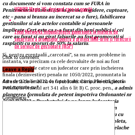
cu documente si vom constata cum se FURA in
HONOR Magic V6: designul care se poartă
Penitenciarul Ploiesti (de la gresie, frigidere, cuptoare,
etc – pana si branza au incercat sa o fure), falsificarea
gestiunilor si ale actelor contabile si persoanele
implicate. Cert este ca s-a furat din bani publici si cei
Zyxel Networks îmbunătățește guvernanța în materie de
care au furat si au girat falsurile au fost promovati si
securitate a produselor pentru a proteja IMM-urile și furnizorii
rasplatiti cu sporuri de 50% la salariu
.
de servicii de gestionare (MSP)
Si, pentru eventualii „carcotasi”, sa nu avem probleme in
Click to comment
instanta, va precizam ca cele dezvaluite de noi au fost
constatate si de catre un judecator care prin incheierea
Leave a Reply
finala (dezinvestire) penala nr 1050/2022, pronuntata la
data de 22 iulie 2022 de catre Judecatoria Ploiesti, Sectia
Adresa ta de email nu va fi publicată.
Câmpurile obligatorii
Penala, in temeiul art 341 alin 6 lit B) C. proc. pen.,
a admis
sunt marcate cu
*
plangerea formulata de petent impotriva Ordonantei nr
Comentariu
*
2600/P/2022 a Parchetului de pe langa Judecatoria
Ploiesti, mentinuta prin Ordonanta 14/II/2022 din
03.03.2022 a prim -procurorului in contradictpriu cu
intimatii Danescu Ana Maria Izabela, Cristea Nicoleta,
Brazan Celestin, Polifrone Ciprian Danut si Anghelache
Ramona!