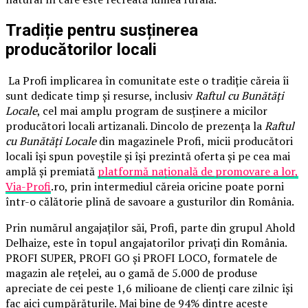
Tradiție pentru susținerea
producătorilor locali
La Profi implicarea în comunitate este o tradiție căreia îi
sunt dedicate timp și resurse, inclusiv
Raftul cu Bunătăți
Locale
, cel mai amplu program de susținere a micilor
producători locali artizanali. Dincolo de prezența la
Raftul
cu Bunătăți Locale
din magazinele Profi, micii producători
locali își spun poveștile și își prezintă oferta și pe cea mai
amplă și premiată
platformă națională de promovare a lor,
Via-Profi
.ro, prin intermediul căreia oricine poate porni
într-o călătorie plină de savoare a gusturilor din România.
Prin numărul angajaților săi, Profi, parte din grupul Ahold
Delhaize, este în topul angajatorilor privați din România.
PROFI SUPER, PROFI GO și PROFI LOCO, formatele de
magazin ale rețelei, au o gamă de 5.000 de produse
apreciate de cei peste 1,6 milioane de clienți care zilnic își
fac aici cumpărăturile. Mai bine de 94% dintre aceste