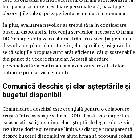
fi capabilă să ofere o evaluare personalizată, bazată pe
observațiile sale și pe experiența acumulată în domeniu.
În plus, evaluarea nevoilor ar trebui să ia în considerare
bugetul disponibil și frecvența serviciilor necesare. O firmă
DDD competentă va colabora strâns cu asociația pentru a
dezvolta un plan adaptat cerințelor specifice, asigurându-
se că soluțiile propuse sunt atât eficiente, cât și sustenabile
din punct de vedere financiar. Această abordare
personalizată va contribui la maximizarea rezultatelor
obținute prin serviciile oferite.
Comunică deschis și clar așteptările și
bugetul disponibil
Comunicarea deschisă este esențială pentru o colaborare
reușită între asociație și firma DDD aleasă. Este important
ca asociația să își exprime clar așteptările legate de servicii,
rezultate dorite și termene limită. O discuție transparentă
despre bugetul disponibil va ajuta firma să propună soluții