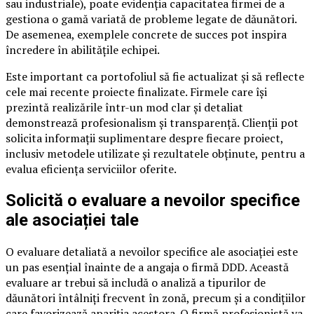
sau industriale), poate evidenția capacitatea firmei de a
gestiona o gamă variată de probleme legate de dăunători.
De asemenea, exemplele concrete de succes pot inspira
încredere în abilitățile echipei.
Este important ca portofoliul să fie actualizat și să reflecte
cele mai recente proiecte finalizate. Firmele care își
prezintă realizările într-un mod clar și detaliat
demonstrează profesionalism și transparență. Clienții pot
solicita informații suplimentare despre fiecare proiect,
inclusiv metodele utilizate și rezultatele obținute, pentru a
evalua eficiența serviciilor oferite.
Solicită o evaluare a nevoilor specifice
ale asociației tale
O evaluare detaliată a nevoilor specifice ale asociației este
un pas esențial înainte de a angaja o firmă DDD. Această
evaluare ar trebui să includă o analiză a tipurilor de
dăunători întâlniți frecvent în zonă, precum și a condițiilor
care favorizează apariția acestora. O firmă profesionistă va