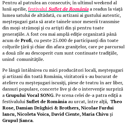
Pentru al patrulea an consecutiv, în ultimul weekend al
lunii aprilie,
festivalul
Suflet de România
a readus la viață
lumea satului de altădată, cu artizani ai gustului autentic,
meșteșugari gata să arate tainele unor meserii transmise
din moși-strămoși și cu artiști din și pentru toate
generațiile. A fost cea mai amplă ediție organizată până
acum de
Profi
, cu peste 25.000 de participanți din toate
colțurile țării și chiar din afara granițelor, care pe parcursul
a două zile au descoperit cum sunt continuate tradițiile,
unind comunitățile.
Pe lângă întâlnirea cu mici producători locali, meșteșugari
și artizani din toată România, vizitatorii s-au bucurat de
ateliere cu meșteșugari iscusiți, piese de teatru în aer liber,
dansuri populare, concerte live și de o intervenție surpriză
a
Grupului Vocal SONG
. Pe scena celei de-a patra ediții a
festivalului
Suflet de România
au urcat, între alții,
Theo
Rose, Damian Drăghici & Brothers, Nicolae Furdui
Iancu, Nicoleta Voica, David Ciente, Maria Chivu
și
Grupul Jianca
.