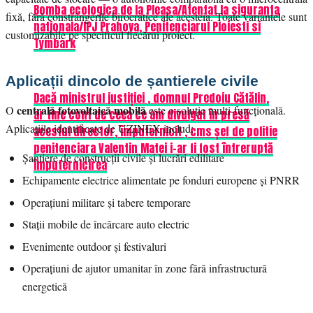
Bomba ecologica de la Pleasa/Atentat la siguranta
fixă, fără constrângerile birocratice ale acesteia. Toate variantele sunt
nationala/IPJ Prahova, Penitenciarul Ploiesti si
customizabile pe specificul fiecărui proiect.
Tymbark
Aplicații dincolo de șantierele civile
Dacă ministrul justiției , domnul Predoiu Cătălin,
centrală fotovoltaică mobilă
O
este o soluție multi-funcțională.
ar tine cont de ceea ce am divulgat în presă
Aplicațiile identificate de UZINEX includ:
acestui director, împuternicit , cms șef de politie
penitenciara Valentin Matei i-ar fi fost întreruptă
Șantiere de construcții civile și lucrări edilitare
împuternicirea
Echipamente electrice alimentate pe fonduri europene și PNRR
Operațiuni militare și tabere temporare
Stații mobile de încărcare auto electric
Evenimente outdoor și festivaluri
Operațiuni de ajutor umanitar în zone fără infrastructură
energetică