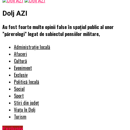
Dolj AZI
Au fost foarte multe opinii false în spațiul public al unor
”părerologi” legat de subiectul pensiilor militare,
Administrație locală
Afaceri
Cultură
Eveniment
Exclusiv
Politică locală
Social
Sport
Știri din județ
Viața în Dolj
Turism
Exclusiv