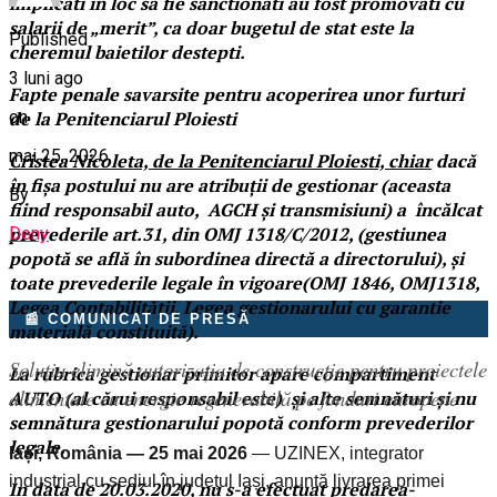
implicati in loc sa fie sanctionati au fost promovati cu
salarii de „merit”, ca doar bugetul de stat este la
Published
cheremul baietilor destepti.
3 luni ago
Fapte penale savarsite pentru acoperirea unor furturi
on
de la Penitenciarul Ploiesti
mai 25, 2026
Cristea Nicoleta, de la Penitenciarul Ploiesti, chiar
dacă
în fișa postului nu are atribuții de gestionar (aceasta
By
fiind responsabil auto, AGCH și transmisiuni) a încălcat
prevederile art.31, din OMJ 1318/C/2012, (gestiunea
Deny
popotă se află în subordinea directă a directorului), și
toate prevederile legale în vigoare(OMJ 1846, OMJ1318,
Legea Contabilității, Legea gestionarului cu garantie
📰 COMUNICAT DE PRESĂ
materială constituită).
Soluția elimină autorizația de construcție pentru proiectele
La rubrica gestionar primitor apare compartiment
alimentate cu energie regenerabilă pe fonduri europene
AUTO (al cărui responsabil este) și alte semnături și nu
semnătura gestionarului popotă conform prevederilor
legale.
Iași, România — 25 mai 2026
— UZINEX, integrator
industrial cu sediul în județul Iași, anunță livrarea primei
In data de 20.03.2020, nu s-a efectuat predarea-