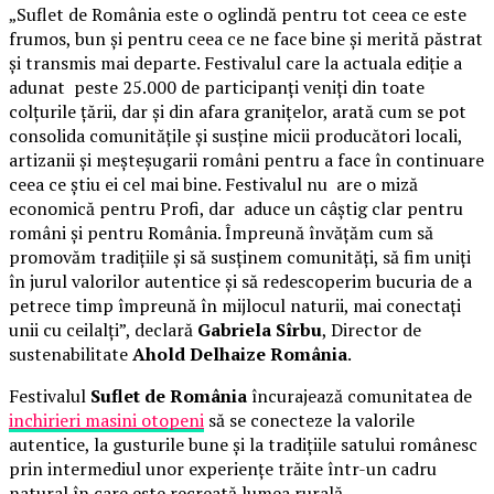
„Suflet de România este o oglindă pentru tot ceea ce este
frumos, bun și pentru ceea ce ne face bine și merită păstrat
și transmis mai departe. Festivalul care la actuala ediție a
adunat peste 25.000 de participanți veniți din toate
colțurile țării, dar și din afara granițelor, arată cum se pot
consolida comunitățile și susține micii producători locali,
artizanii și meșteșugarii români pentru a face în continuare
ceea ce știu ei cel mai bine. Festivalul nu are o miză
economică pentru Profi, dar aduce un câștig clar pentru
români și pentru România. Împreună învățăm cum să
promovăm tradițiile și să susținem comunități, să fim uniți
în jurul valorilor autentice și să redescoperim bucuria de a
petrece timp împreună în mijlocul naturii, mai conectați
unii cu ceilalți”, declară
Gabriela Sîrbu
, Director de
sustenabilitate
Ahold Delhaize România
.
Festivalul
Suflet de România
încurajează comunitatea de
inchirieri masini otopeni
să se conecteze la valorile
autentice, la gusturile bune și la tradițiile satului românesc
prin intermediul unor experiențe trăite într-un cadru
natural în care este recreată lumea rurală.