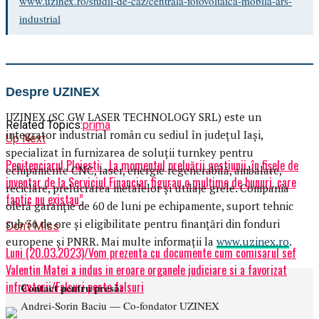
www.uzinex.ro/studii-de-caz/centrala-fotovoltaica-mobila-ars-
industrial
Despre UZINEX
UZINEX (SC GW LASER TECHNOLOGY SRL) este un
Related Topics:
prima
integrator industrial român cu sediul în județul Iași,
Up Next
specializat în furnizarea de soluții turnkey pentru
Penitenciarul Ploiesti: „La momentul preluării gestiunii, în fișele de
echipamente CNC, laser, energie regenerabilă, ambalare,
inventar de la Serviciul Financiar figurau o mulțime de bunuri, care
reciclare, prelucrarea metalelor și utilaje grele. Compania
faptic nu existau”
oferă garanție de 60 de luni pe echipamente, suport tehnic
sub 36 de ore și eligibilitate pentru finanțări din fonduri
Don't Miss
europene și PNRR. Mai multe informații la
www.uzinex.ro
.
Luni (20.03.2023)/Vom prezenta cu documente cum comisarul sef
Valentin Matei a indus in eroare organele judiciare si a favorizat
infractorii/Falsuri peste falsuri
Contact pentru presă:
Andrei-Sorin Baciu — Co-fondator UZINEX