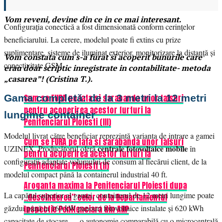
Vom reveni, devine din ce in ce mai interesant.
Configurația conectică a fost dimensionată conform cerințelor
beneficiarului. La cerere, modelul poate fi extins cu prize
suplimentare, sisteme de iluminat exterior, monitorizare la distanță și
Vom constata cum s-a furat si acoperit bunurile care
conectivitate GSM.
erau doar scriptic inregistrate in contabilitate- metoda
„casarea”! (Cristina T.).
Gama completă: de la 3 metri la 12 metri
Cum se FURA pe fata si sarabanda unor falsuri
pentru acoperirea acestor furturi la
lungime container
Penitenciarul Ploiesti (III)
Modelul livrat către beneficiar reprezintă varianta de intrare a gamei
Cum se FURA pe fata si sarabanda unor falsuri
centrale fotovoltaice mobile
UZINEX. Producătorul oferă
în
pentru acoperirea acestor furturi la
configurații adaptate volumului de consum al fiecărui client, de la
Penitenciarul Ploiesti (II)
modelul compact până la containerul industrial 40 ft.
Aroganta maxima la Penitenciarul Ploiesti dupa
La capătul superior al gamei, containerul de 12 metri lungime poate
„descinderea” celor de la Departamentul
găzdui până la 160 kW panouri fotovoltaice instalate și 620 kWh
Inspectie Penitenciara din ANP
capacitate de stocare — o autonomie comparabilă cu o microcentrală