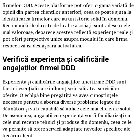
firmelor DDD. Aceste platforme pot oferi o gamă variată de
opinii din partea clienților anteriori, ceea ce poate ajuta la
identificarea firmelor care au un istoric solid în domeniu.
Recomandările directe de la alte asociații sunt adesea cele
mai valoroase, deoarece acestea reflectă experiențe reale și
pot oferi perspective unice asupra modului în care firma
respectivă își desfășoară activitatea.
Verifică experiența și calificările
angajaților firmei DDD
Experiența și calificările angajaților unei firme DDD sunt
factori esențiali care influențează calitatea serviciilor
oferite. O echipă bine pregătită va avea cunoștințele
necesare pentru a aborda diverse probleme legate de
dăunători și va fi capabilă să aplice cele mai eficiente soluț
De asemenea, angajații cu experiență vor fi familiarizați cu
cele mai recente tehnici și produse din domeniu, ceea ce le
va permite să ofere servicii adaptate nevoilor specifice ale
fiecărui client.