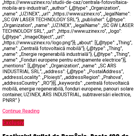
„https://www.uzinex.ro/studii-de-caz/centrala-fotovoltaica-
mobila-ars-industrial”, „author”: {„@type”: „Organization”,
„name”: „UZINEX”, „url”: „https://www.uzinex.ro”, „legalName”:
„SC GW LASER TECHNOLOGY SRL”}, „publisher”: {„@type”:
„Organization”, „name”: „UZINEX”, „legalName”: „SC GW LASER
TECHNOLOGY SRL”, „url”: „https://www.uzinex.ro”, „logo”:
{„@type”: „ImageObject”, „url”:
„https://www.uzinex.ro/logo.png”}}, „about”: [{„@type”: „Thing”,
„name”: „Centrală fotovoltaică mobilă”}, {„@type”: „Thing”,
„name”: „Energie regenerabilă industrială”}, {„@type”: „Thing”,
„name”: „Fonduri europene pentru echipamente electrice”}],
„mentions”: [{„@type”: „Organization”, „name”: „SC ARS
INDUSTRIAL SRL”, „address”: {„@type”: „PostalAddress”,
„addressLocality”: „Ploiești”, „addressRegion”: „Prahova”,
„addressCountry”: „RO”}}], „keywords”: „centrală fotovoltaică
mobilă, energie regenerabilă, fonduri europene, panouri solare
container, UZINEX, ARS INDUSTRIAL, subtraversări electrice,
PNRR” }
Continue Reading
Exclusiv