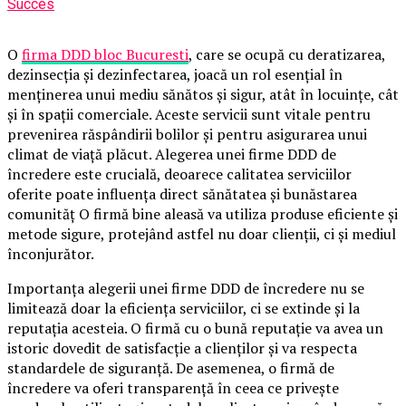
Succes
O
firma DDD bloc Bucuresti
, care se ocupă cu deratizarea,
dezinsecția și dezinfectarea, joacă un rol esențial în
menținerea unui mediu sănătos și sigur, atât în locuințe, cât
și în spații comerciale. Aceste servicii sunt vitale pentru
prevenirea răspândirii bolilor și pentru asigurarea unui
climat de viață plăcut. Alegerea unei firme DDD de
încredere este crucială, deoarece calitatea serviciilor
oferite poate influența direct sănătatea și bunăstarea
comunităț O firmă bine aleasă va utiliza produse eficiente și
metode sigure, protejând astfel nu doar clienții, ci și mediul
înconjurător.
Importanța alegerii unei firme DDD de încredere nu se
limitează doar la eficiența serviciilor, ci se extinde și la
reputația acesteia. O firmă cu o bună reputație va avea un
istoric dovedit de satisfacție a clienților și va respecta
standardele de siguranță. De asemenea, o firmă de
încredere va oferi transparență în ceea ce privește