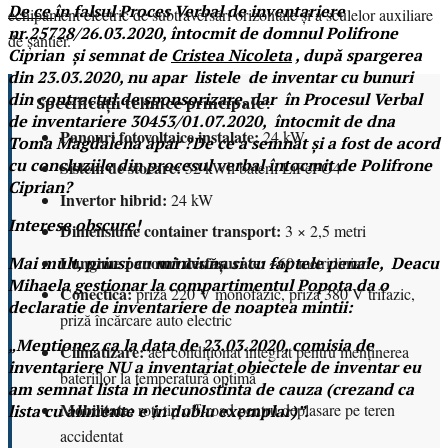
De ce
în falsul Proces Verbal de inventariere
echipament electric de subtraversări orizontale și a sculelor auxiliare
nr.25728/26.03.2020, întocmit de domnul Polifrone
de șantier.
Ciprian și semnat de
Cristea Nicoleta
, după spargerea
din 23.03.2020, nu apar listele de inventar cu bunuri
din contractul de sponsorizare, dar în Procesul Verbal
Specificații tehnice principale:
de inventariere 30453/01.07.2020, întocmit de dna
Panouri fotovoltaice instalate:
24 kW
Toma Magdalena apar ?De ce a semnat și a fost de acord
cu concluziile din procesul verbal întocmit de Polifrone
Sistem de stocare:
52 kWh baterii LiFePO4
Ciprian?
Invertor hibrid:
24 kW
Interese obscure!
Dimensiune container transport:
3 × 2,5 metri
Lungime panouri desfășurate:
~60 metri liniari
Mai mult, prinsi cu minciuna si cu faptele penale, Deacu
Mihaela gestionar la compartimentul Popota da o
Conectică:
priză 220 V monofazic, priză 380 V trifazic,
declaratie de inventariere de noaptea mintii:
priză încărcare auto electric
„Mentionez ca la data de 23.03.2020, comisia de
Climatizare:
aer condiționat integrat pentru menținerea
inventariere NU a inventariat obiectele de inventar eu
bateriilor la temperatură optimă
am semnat lista in necunostinta de cauza (crezand ca
Mobilitate:
roți tip off-road pentru deplasare pe teren
lista cu alimente e in dublu exemplar)”.
accidentat