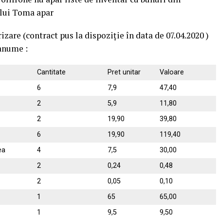
 lui Toma apar
zare (contract pus la dispoziție în data de 07.04.2020 )
 anume :
Cantitate
Pret unitar
Valoare
6
7,9
47,40
2
5,9
11,80
2
19,90
39,80
6
19,90
119,40
ea
4
7,5
30,00
2
0,24
0,48
2
0,05
0,10
1
65
65,00
1
9,5
9,50