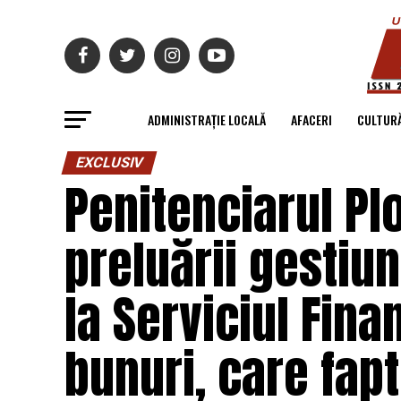
ADMINISTRAȚIE LOCALĂ
AFACERI
CULTUR
EXCLUSIV
Penitenciarul Pl
preluării gestiun
la Serviciul Fin
bunuri, care fap