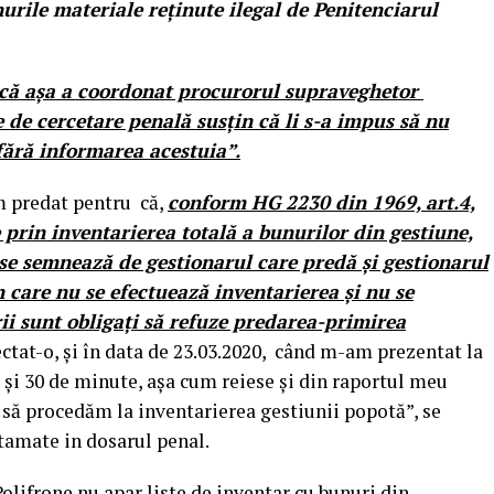
nurile materiale reținute ilegal de Penitenciarul
 că așa a coordonat procurorul supraveghetor
e de cercetare penală susțin că li s-a impus să nu
fără informarea acestuia”.
m predat pentru că,
conform HG 2230 din 1969, art.4,
 prin inventarierea totală a bunurilor din gestiune,
se semnează de gestionarul care predă și gestionarul
n care nu se efectuează inventarierea și nu se
ii sunt obligați să refuze predarea-primirea
tat-o, și în data de 23.03.2020, când m-am prezentat la
ă și 30 de minute, așa cum reiese și din raportul meu
 să procedăm la inventarierea gestiunii popotă”, se
tamate in dosarul penal.
 Polifrone nu apar liste de inventar cu bunuri din