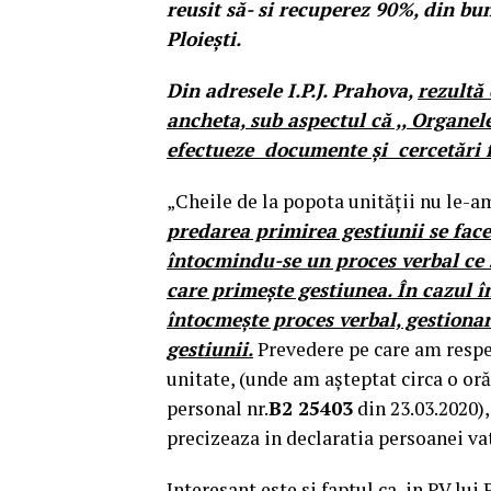
reusit să- si recuperez 90%, din bu
Ploiești.
Din adresele I.P.J. Prahova,
rezultă
ancheta, sub aspectul că ,, Organel
efectueze documente și cercetări 
„Cheile de la popota unității nu le-a
predarea primirea gestiunii se face
întocmindu-se un proces verbal ce 
care primește gestiunea. În cazul î
întocmește proces verbal, gestionar
gestiunii.
Prevedere pe care am respec
unitate, (unde am așteptat circa o or
personal nr.
B2 25403
din 23.03.2020),
precizeaza in declaratia persoanei va
Interesant este si faptul ca, in PV lui