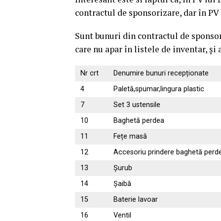
contractul de sponsorizare, dar în PV
Sunt bunuri din contractul de sponsori
care nu apar în listele de inventar, și
Nr crt
Denumire bunuri recepționate
4
Paletă,spumar,lingura plastic
7
Set 3 ustensile
10
Baghetă perdea
11
Fețe masă
12
Accesoriu prindere baghetă perd
13
Șurub
14
Șaibă
15
Baterie lavoar
16
Ventil