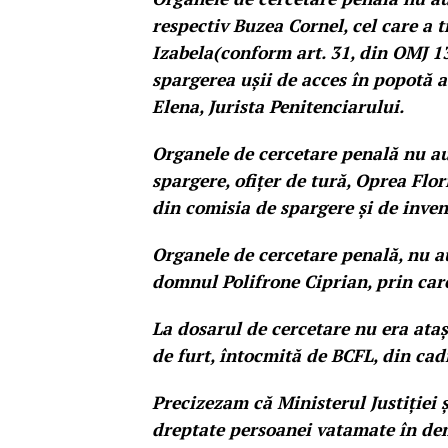
respectiv Buzea Cornel, cel care a
Izabela(conform art. 31, din OMJ 1
spargerea ușii de acces în popotă a
Elena, Jurista Penitenciarului.
Organele de cercetare penală nu au
spargere, ofițer de tură, Oprea Flo
din comisia de spargere și de inven
Organele de cercetare penală, nu a
domnul Polifrone Ciprian, prin care 
La dosarul de cercetare nu era ataș
de furt, întocmită de BCFL, din cadr
Precizezam că Ministerul Justiției ș
dreptate persoanei vatamate în dem