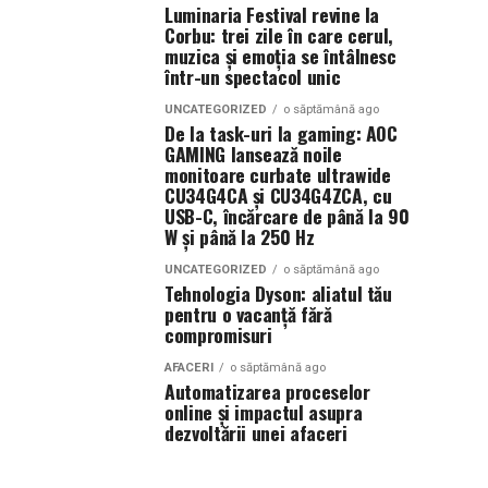
Luminaria Festival revine la
Corbu: trei zile în care cerul,
muzica și emoția se întâlnesc
într-un spectacol unic
UNCATEGORIZED
o săptămână ago
De la task-uri la gaming: AOC
GAMING lansează noile
monitoare curbate ultrawide
CU34G4CA și CU34G4ZCA, cu
USB-C, încărcare de până la 90
W și până la 250 Hz
UNCATEGORIZED
o săptămână ago
Tehnologia Dyson: aliatul tău
pentru o vacanță fără
compromisuri
AFACERI
o săptămână ago
Automatizarea proceselor
online și impactul asupra
dezvoltării unei afaceri