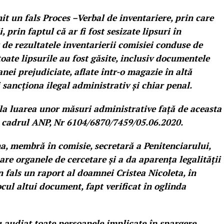
t un fals Proces –Verbal de inventariere, prin care
 prin faptul că ar fi fost sesizate lipsuri în
de rezultatele inventarierii comisiei conduse de
te lipsurile au fost găsite, inclusiv documentele
nei prejudiciate, aflate într-o magazie în altă
i sancționa ilegal administrativ și chiar penal.
a luarea unor măsuri administrative față de aceasta
in cadrul ANP, Nr 6104/6870/7459/05.06.2020.
membră în comisie, secretară a Penitenciarului,
re organele de cercetare și a da aparența legalității
n fals un raport al doamnei Cristea Nicoleta, în
ocul altui document, fapt verificat în oglinda
 audiat toate persoanele implicate în spargere,