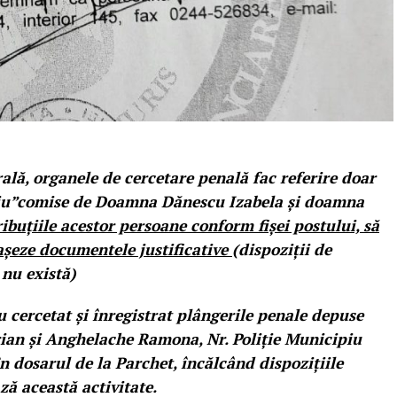
ală, organele de cercetare penală fac referire doar
viciu”comise de Doamna Dănescu Izabela și doamna
tribuțiile acestor persoane conform fișei postului, să
tașeze documentele justificative
(dispoziții de
 nu există)
 cercetat și înregistrat plângerile penale depuse
ian și Anghelache Ramona, Nr. Poliție Municipiu
în dosarul de la Parchet, încălcând dispozițiile
ă această activitate.