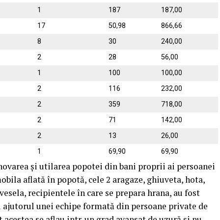
1
187
187,00
17
50,98
866,66
8
30
240,00
2
28
56,00
1
100
100,00
2
116
232,00
2
359
718,00
2
71
142,00
2
13
26,00
1
69,90
69,90
ovarea și utilarea popotei din bani proprii ai persoanei
obila aflată în popotă, cele 2 aragaze, ghiuveta, hota,
vesela, recipientele în care se prepara hrana, au fost
cu ajutorul unei echipe formată din persoane private de
ât acestea se aflau intr-un grad avansat de uzură și nu