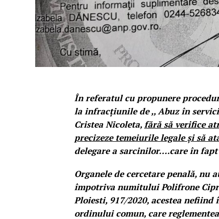
În referatul cu propunere procedur
la infracțiunile de ,, Abuz în ser
Cristea Nicoleta,
fără să verifice a
precizeze temeiurile legale și să a
delegare a sarcinilor….care în fapt
Organele de cercetare penală, nu au
împotriva numitului Polifrone Cipr
Ploiesti, 917/2020, acestea nefiind 
ordinului comun, care reglementeaz