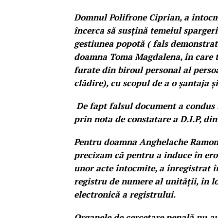
Domnul Polifrone Ciprian, a întocmi
încerca să susțină temeiul spargerii,
gestiunea popotă ( fals demonstrat 
doamna Toma Magdalena, în care toa
furate din biroul personal al persoa
clădire), cu scopul de a o șantaja ș
De fapt falsul document a condus l
prin nota de constatare a D.I.P, d
Pentru doamna Anghelache Ramona, 
precizam că pentru a induce în eroa
unor acte întocmite, a înregistrat î
registru de numere al unității, în l
electronică a registrului.
Organele de cercetare penală nu au