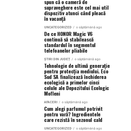
spun că o cameră de
supraveghere este cel mai util
dispozitiv atunci când pleacă
în vacanță
UNCATEGORIZED
o săptămână ago
De ce HONOR Magic V6
continuă să stabilească
standardul în segmentul
telefoanelor pliabile
ȘTIRI DIN JUDEȚ
o săptămână ago
Tehnologie de ultimă generație
pentru protecția mediului. Eco
Sud SA finalizează închiderea
ecologică a primelor cinci
celule ale Depozitului Ecologic
Mofleni
AFACERI
o săptămână ago
Cum alegi parfumul potrivit
pentru vară? Ingredientele
care rezistă în sezonul cald
UNCATEGORIZED
o săptămână ago