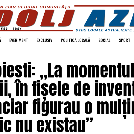
Ă
EVENIMENT
EXCLUSIV
POLITICĂ LOCALĂ
SOCIAL
SPORT
oiesti: „La momentu
ii, în fișele de inven
anciar figurau o mulț
tic nu existau”