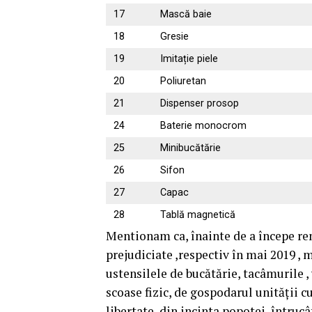
17
Mască baie
18
Gresie
19
Imitație piele
20
Poliuretan
21
Dispenser prosop
24
Baterie monocrom
25
Minibucătărie
26
Sifon
27
Capac
28
Tablă magnetică
Mentionam ca, înainte de a începe ren
prejudiciate ,respectiv în mai 2019 , m
ustensilele de bucătărie, tacâmurile , 
scoase fizic, de gospodarul unității 
libertate, din incinta popotei, întruc