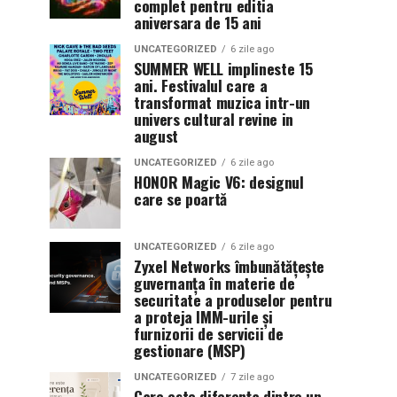
complet pentru editia
aniversara de 15 ani
UNCATEGORIZED
6 zile ago
SUMMER WELL implineste 15
ani. Festivalul care a
transformat muzica intr-un
univers cultural revine in
august
UNCATEGORIZED
6 zile ago
HONOR Magic V6: designul
care se poartă
UNCATEGORIZED
6 zile ago
Zyxel Networks îmbunătățește
guvernanța în materie de
securitate a produselor pentru
a proteja IMM-urile și
furnizorii de servicii de
gestionare (MSP)
UNCATEGORIZED
7 zile ago
Care este diferența dintre un