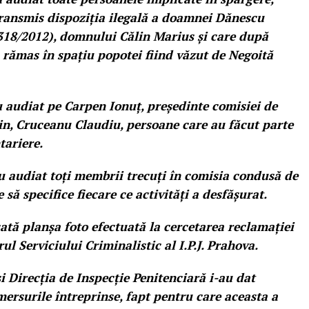
 transmis dispoziția ilegală a doamnei Dănescu
318/2012), domnului Călin Marius și care după
 rămas în spațiu popotei fiind văzut de Negoită
 audiat pe Carpen Ionuț, președinte comisiei de
rin, Cruceanu Claudiu, persoane care au făcut parte
tariere.
u audiat toți membrii trecuți în comisia condusă de
să specifice fiecare ce activități a desfășurat.
ată planșa foto efectuată la cercetarea reclamației
ul Serviciului Criminalistic al I.P.J. Prahova.
i Direcția de Inspecție Penitenciară i-au dat
ersurile întreprinse, fapt pentru care aceasta a