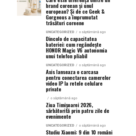
brand coreean și unul
european? Și de ce Geek &
Gorgeous a împrumutat
trăsături coreene
UNCATEGORIZED
o săptămână ago
Dincolo de capacitatea
bateriei: cum regândește
HONOR Magic V6 autonomia
unui telefon pliabil
UNCATEGORIZED
o săptămână ago
Axis lanseaza o carcasa
pentru conectarea camerelor
video IP la retele celulare
private
o săptămână ago
Ziua Timișoarei 2026,
sărbătorită prin patru zile de
evenimente
UNCATEGORIZED
o săptămână ago
Studiu Xiaomi: 9 din 10 români