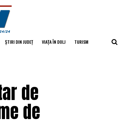
ȘTIRI DIN JUDEȚ
VIAȚA ÎN DOLJ
TURISM
l
tar de
ime de