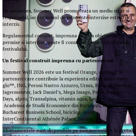
De asemenea, Summer Well promoveaza un mediu sigur si
responsabil, iar consumul de substante interzise este strict
interzis.
Regulamentul complet, impreuna cu lista obiectelor
permise si interzise, poate fi consultat pe site-ul oficial al
festivalului.
Un festival construit
impreuna cu partenerii sai
Summer Well 2026 este un festival Orange, sustinut de
parteneri care contribuie la experienta editiei aniversare:
glo™, ING, Peroni Nastro Azzurro, Ursus, Bacardi, Martini,
Jagermeister, Jack Daniel’s, Mega Image, Pepsi, Fashion
Days, alpro, Transalpina, vitamin aqua, Lay’s, e-on,
Academia de Studii Economice din Bucuresti, FABIZ,
Bucharest Business School, biciclop, syoss,
InterContinental Athénée Palace, Secom.
Abonamentele sunt disponibile pe summerwell.ro la pretul