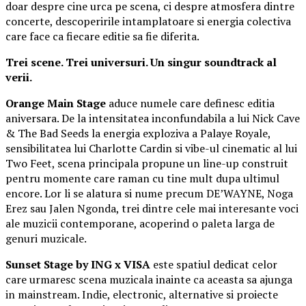
doar despre cine urca pe scena, ci despre atmosfera dintre
concerte, descoperirile intamplatoare si energia colectiva
care face ca fiecare editie sa fie diferita.
Trei scene. Trei universuri. Un singur soundtrack al
verii.
Orange Main Stage
aduce numele care definesc editia
aniversara. De la intensitatea inconfundabila a lui Nick Cave
& The Bad Seeds la energia exploziva a Palaye Royale,
sensibilitatea lui Charlotte Cardin si vibe-ul cinematic al lui
Two Feet, scena principala propune un line-up construit
pentru momente care raman cu tine mult dupa ultimul
encore. Lor li se alatura si nume precum DE’WAYNE, Noga
Erez sau Jalen Ngonda, trei dintre cele mai interesante voci
ale muzicii contemporane, acoperind o paleta larga de
genuri muzicale.
Sunset Stage by ING x VISA
este spatiul dedicat celor
care urmaresc scena muzicala inainte ca aceasta sa ajunga
in mainstream. Indie, electronic, alternative si proiecte