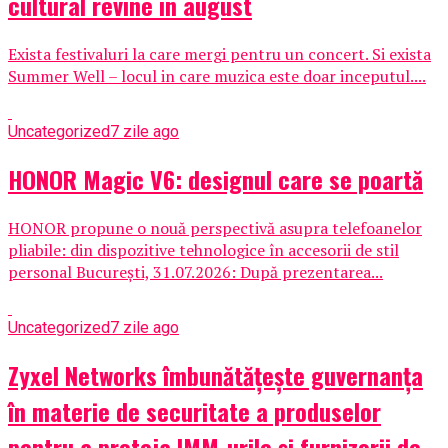
cultural revine in august
Exista festivaluri la care mergi pentru un concert. Si exista
Summer Well – locul in care muzica este doar inceputul....
Uncategorized
7 zile ago
HONOR Magic V6: designul care se poartă
HONOR propune o nouă perspectivă asupra telefoanelor
pliabile: din dispozitive tehnologice în accesorii de stil
personal București, 31.07.2026: După prezentarea...
Uncategorized
7 zile ago
Zyxel Networks îmbunătățește guvernanța
în materie de securitate a produselor
pentru a proteja IMM-urile și furnizorii de