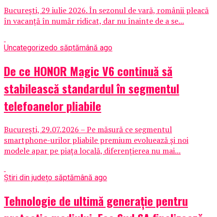
București, 29 iulie 2026. În sezonul de vară, românii pleacă
în vacanță în număr ridicat, dar nu înainte de a se...
Uncategorized
o săptămână ago
De ce HONOR Magic V6 continuă să
stabilească standardul în segmentul
telefoanelor pliabile
București, 29.07.2026 – Pe măsură ce segmentul
smartphone-urilor pliabile premium evoluează și noi
modele apar pe piața locală, diferențierea nu mai...
Știri din județ
o săptămână ago
Tehnologie de ultimă generație pentru