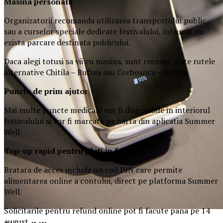
Masina
personal
a
Organizatorii recomanda utilizarea transportului public
sau a curselor speciale dedicate festivalului, intrucat nu
exista parcare destinata publicului.
Daca alegi totusi sa vii cu masina, sunt recomandate rutele
alternative Chitila – Buftea sau Corbeanca – Buftea.
Puncte de prim ajutor
Mai multe puncte medicale vor fi disponibile in interiorul
festivalului si vor fi marcate pe harta din aplicatia Summer
Well.
Top-up rapid pentru plati i
n festival
Bratara de acces include un cod PIN care permite
alimentarea online a contului, direct pe platforma Summer
Well.
Solicitarile pentru refund online pot fi facute pana pe 14
august.