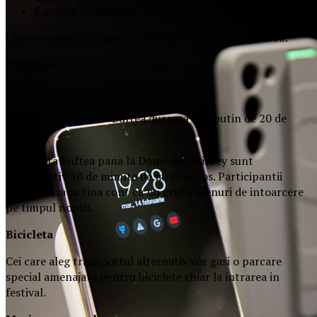
Sambata si duminica – 13:30
Ultima cursa de intoarcere din Buftea este la ora 04:00.
Biletul poate fi cumparat online.
Tren
Ruta Gara de Nord – Buftea dureaza mai putin de 20 de
minute.
De la Gara Buftea pana la Domeniul Stirbey sunt
aproximativ 30 de minute de mers pe jos. Participantii
trebuie insa sa tina cont ca nu exista trenuri de intoarcere
pe timpul noptii.
Biciclet
a
Cei care aleg transportul alternativ vor gasi o parcare
special amenajata pentru biciclete chiar la intrarea in
festival.