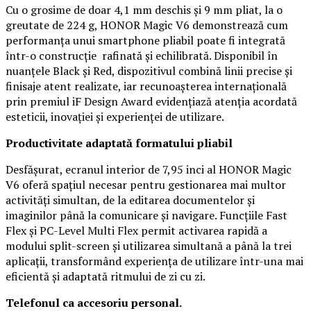
Cu o grosime de doar 4,1 mm deschis și 9 mm pliat, la o
greutate de 224 g, HONOR Magic V6 demonstrează cum
performanța unui smartphone pliabil poate fi integrată
într-o construcție rafinată și echilibrată. Disponibil în
nuanțele Black și Red, dispozitivul combină linii precise și
finisaje atent realizate, iar recunoașterea internațională
prin premiul iF Design Award evidențiază atenția acordată
esteticii, inovației și experienței de utilizare.
Productivitate adaptată formatului pliabil
Desfășurat, ecranul interior de 7,95 inci al HONOR Magic
V6 oferă spațiul necesar pentru gestionarea mai multor
activități simultan, de la editarea documentelor și
imaginilor până la comunicare și navigare. Funcțiile Fast
Flex și PC-Level Multi Flex permit activarea rapidă a
modului split-screen și utilizarea simultană a până la trei
aplicații, transformând experiența de utilizare într-una mai
eficientă și adaptată ritmului de zi cu zi.
Telefonul ca accesoriu personal.