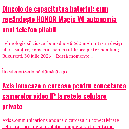
Dincolo de capacitatea bateriei: cum
regândește HONOR Magic V6 autonomia
unui telefon pliabil
Tehnologia siliciu-carbon aduce 6.660 mAh într-un design
ultra-subțire, construit pentru utilizare pe termen lung
București, 30 iulie 2026 – Există momente...
Uncategorized
o săptămână ago
Axis lanseaza o carcasa pentru conectarea
camerelor video IP la retele celulare
private
Axis Communications anunta o carcasa cu conectivitate
celulara, care ofera o solutie completa si eficienta din