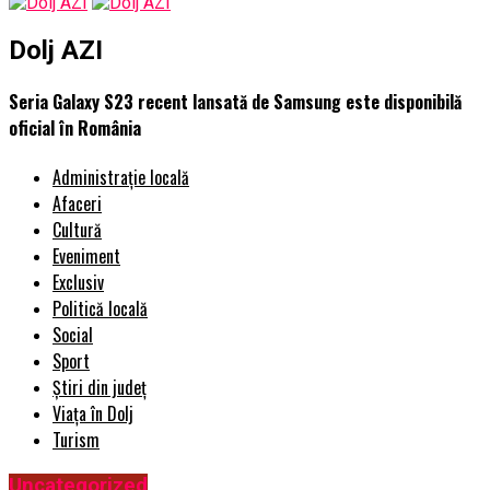
Dolj AZI
Seria Galaxy S23 recent lansată de Samsung este disponibilă
oficial în România
Administrație locală
Afaceri
Cultură
Eveniment
Exclusiv
Politică locală
Social
Sport
Știri din județ
Viața în Dolj
Turism
Uncategorized