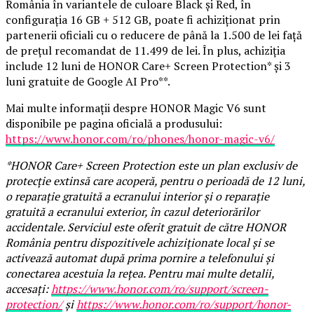
România în variantele de culoare Black și Red, în
configurația 16 GB + 512 GB, poate fi achiziționat prin
partenerii oficiali cu o reducere de până la 1.500 de lei față
de prețul recomandat de 11.499 de lei. În plus, achiziția
include 12 luni de HONOR Care+ Screen Protection* și 3
luni gratuite de Google AI Pro**.
Mai multe informații despre HONOR Magic V6 sunt
disponibile pe pagina oficială a produsului:
https://www.honor.com/ro/phones/honor-magic-v6/
*HONOR Care+ Screen Protection este un plan exclusiv de
protecție extinsă care acoperă, pentru o perioadă de 12 luni,
o reparație gratuită a ecranului interior și o reparație
gratuită a ecranului exterior, în cazul deteriorărilor
accidentale. Serviciul este oferit gratuit de către HONOR
România pentru dispozitivele achiziționate local și se
activează automat după prima pornire a telefonului și
conectarea acestuia la rețea. Pentru mai multe detalii,
accesați:
https://www.honor.com/ro/support/screen-
protection/
și
https://www.honor.com/ro/support/honor-