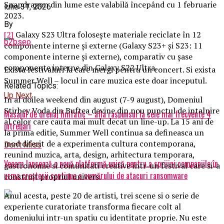
Snapdragon din lume este valabilă începând cu 1 februarie
iulie 31, 2026
2023.
By
[2]
Galaxy S23 Ultra folosește materiale reciclate în 12
b2bseo
componente interne și externe (Galaxy S23+ și S23: 11
componente interne și externe), comparativ cu șase
componente interne din Galaxy S22 Ultra.
Exista festivaluri la care mergi pentru un concert. Si exista
Summer Well – locul in care muzica este doar inceputul.
Related Topics:
Up Next
In al doilea weekend din august (7-9 august), Domeniul
Stirbey Voda din Buftea devine din nou punctul de intalnire
Masajul de drenaj limfatic – afla raspunsul la cele mai frecvente 4
al celor care cauta mai mult decat un line-up. La 15 ani de
intrebari
la prima editie, Summer Well continua sa defineasca un
mod diferit de a experimenta cultura contemporana,
Don't Miss
reunind muzica, arta, design, arhitectura temporara,
Veeam lansează o nouă platformă unică pentru a sprijini companiile în
gastronomie si comunitati creative intr-un festival care si-a
urma creșterii continue a numărului de atacuri ransomware
construit propriul univers.
Anul acesta, peste 20 de artisti, trei scene si o serie de
experiente curatoriate transforma fiecare colt al
domeniului intr-un spatiu cu identitate proprie. Nu este