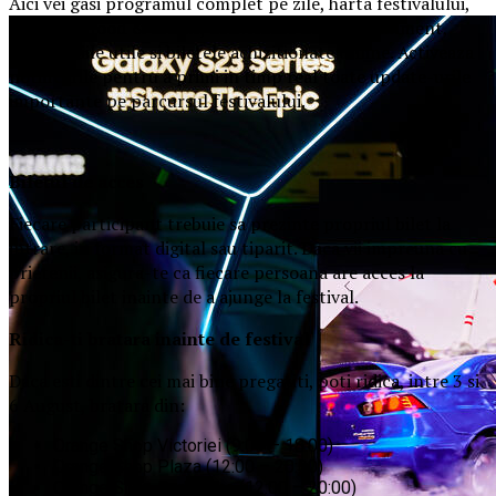
Aici vei gasi programul complet pe zile, harta festivalului,
zonele de food & drinks, activitatile de entertainment,
informatiile utile si biletele achizitionate online. Activeaza
notificarile pentru a primi in timp real toate update-urile
importante pe parcursul festivalului.
Biletul de acces
Fiecare participant trebuie sa prezinte propriul bilet la
intrare, in format digital sau tiparit. Daca vii impreuna cu
prietenii, asigura-te ca fiecare persoana are acces la
propriul bilet inainte de a ajunge la festival.
Ridica-t
i br
at
ara
inainte de festival
Daca esti dintre cei mai bine pregatiti, poti ridica, intre 3 si
6 August, bratara din:
Orange Shop Victoriei (9:00 – 18:00)
Orange Shop Plaza (12:00 – 20:00)
Orange Shop Park Lake (12:00 – 20:00)