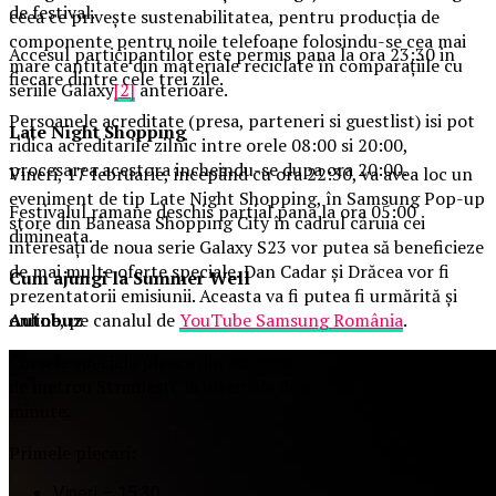
de festival.
ceea ce privește sustenabilitatea, pentru producția de
componente pentru noile telefoane folosindu-se cea mai
Accesul participantilor este permis pana la ora 23:30 in
mare cantitate din materiale reciclate în comparațiile cu
fiecare dintre cele trei zile.
seriile Galaxy
[2]
anterioare.
Persoanele acreditate (presa, parteneri si guestlist) isi pot
Late Night Shopping
ridica acreditarile zilnic intre orele 08:00 si 20:00,
procesarea acestora incheindu-se dupa ora 20:00.
Vineri, 17 februarie, începând cu ora 22:30, va avea loc un
eveniment de tip Late Night Shopping, în Samsung Pop-up
Festivalul ramane deschis partial pana la ora 05:00
store din Băneasa Shopping City în cadrul căruia cei
dimineata.
interesați de noua serie Galaxy S23 vor putea să beneficieze
de mai multe oferte speciale. Dan Cadar și Drăcea vor fi
Cum ajungi la Summer Well
prezentatorii emisiunii. Aceasta va fi putea fi urmărită și
Autobuz
online, pe canalul de
YouTube Samsung România
.
Cursele speciale pleaca din Bucuresti, din apropierea statiei
de metrou Straulesti, la intervale de aproximativ 15–30 de
minute.
Primele plecari:
Vineri – 15:30