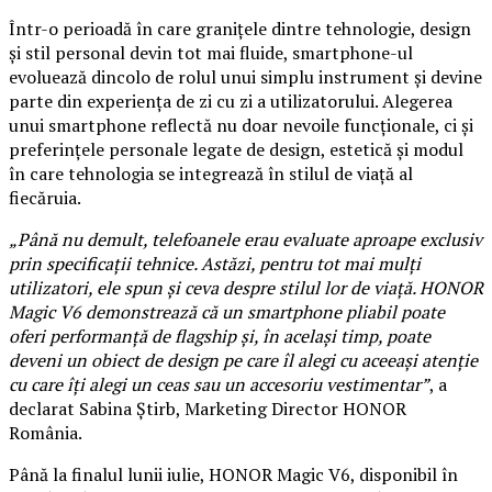
Într-o perioadă în care granițele dintre tehnologie, design
și stil personal devin tot mai fluide, smartphone-ul
evoluează dincolo de rolul unui simplu instrument și devine
parte din experiența de zi cu zi a utilizatorului. Alegerea
unui smartphone reflectă nu doar nevoile funcționale, ci și
preferințele personale legate de design, estetică și modul
în care tehnologia se integrează în stilul de viață al
fiecăruia.
„Până nu demult, telefoanele erau evaluate aproape exclusiv
prin specificații tehnice. Astăzi, pentru tot mai mulți
utilizatori, ele spun și ceva despre stilul lor de viață. HONOR
Magic V6 demonstrează că un smartphone pliabil poate
oferi performanță de flagship și, în același timp, poate
deveni un obiect de design pe care îl alegi cu aceeași atenție
cu care îți alegi un ceas sau un accesoriu vestimentar”
, a
declarat Sabina Știrb, Marketing Director HONOR
România.
Până la finalul lunii iulie, HONOR Magic V6, disponibil în