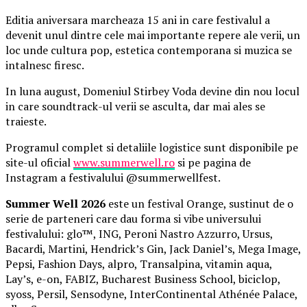
Editia aniversara marcheaza 15 ani in care festivalul a
devenit unul dintre cele mai importante repere ale verii, un
loc unde cultura pop, estetica contemporana si muzica se
intalnesc firesc.
In luna august, Domeniul Stirbey Voda devine din nou locul
in care soundtrack-ul verii se asculta, dar mai ales se
traieste.
Programul complet si detaliile logistice sunt disponibile pe
site-ul oficial
www.summerwell.ro
si pe pagina de
Instagram a festivalului @summerwellfest.
Summer Well 2026
este un festival Orange, sustinut de o
serie de parteneri care dau forma si vibe universului
festivalului: glo™, ING, Peroni Nastro Azzurro, Ursus,
Bacardi, Martini, Hendrick’s Gin, Jack Daniel’s, Mega Image,
Pepsi, Fashion Days, alpro, Transalpina, vitamin aqua,
Lay’s, e-on, FABIZ, Bucharest Business School, biciclop,
syoss, Persil, Sensodyne, InterContinental Athénée Palace,