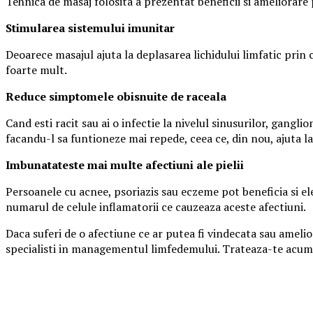
Tehnica de masaj folosita a prezentat beneficii si ameliorare 
Stimularea sistemului imunitar
Deoarece masajul ajuta la deplasarea lichidului limfatic prin 
foarte mult.
Reduce simptomele obisnuite de raceala
Cand esti racit sau ai o infectie la nivelul sinusurilor, gangli
facandu-l sa funtioneze mai repede, ceea ce, din nou, ajuta la
Imbunatateste mai multe afectiuni ale pielii
Persoanele cu acnee, psoriazis sau eczeme pot beneficia si ele
numarul de celule inflamatorii ce cauzeaza aceste afectiuni.
Daca suferi de o afectiune ce ar putea fi vindecata sau amelior
specialisti in managementul limfedemului. Trateaza-te acum