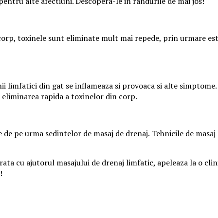
pentru alte afectiuni. Descopera-le in randurile de mai jos!
corp, toxinele sunt eliminate mult mai repede, prin urmare este
onii limfatici din gat se inflameaza si provoaca si alte simptome
 eliminarea rapida a toxinelor din corp.
 de pe urma sedintelor de masaj de drenaj. Tehnicile de masaj d
ata cu ajutorul masajului de drenaj limfatic, apeleaza la o clini
!