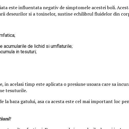
ata este influentata negativ de simptomele acestei boli. Acesta
rii deseurilor si a toxinelor, sustine echilibrul fluidelor din co
mfatica;
e acumularile de lichid si umflaturile;
cumula in tesuturi;
, in acelasi timp este aplicata o presiune usoara care sa incuraj
me tesuturile.
 de la baza gatului, asa ca acesta este cel mai important loc pe
tiuni
?