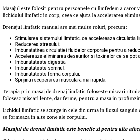
Masajul este folosit pentru persoanele cu limfedem a caror vi
lichidului limfatic in corp, ceea ce ajuta la accelerarea elimina
Drenajul limfatic manual are mai multe roluri, precum:
Stimularea sistemului limfatic, ce accelereaza circulatia li
Reducerea stresului;
Imbunatatirea circulatiei fluidelor corporale pentru a reduc
Accelereaza eliminarea deseurilor si toxinelor ce se pot a
Imbunatateste digestia
Imbunatateste somnul;
Imbunatateste forma corpului;
Sprijina recuperarea musculara mai rapida.
Terapia prin masaj de drenaj limfatic foloseste miscari ritmice
folosesc miscari lente, dar ferme, pentru a masa in profunzi
Lichidul limfatic se scurge in cele din urma in fluxul sanguin
se formeaza in alte zone ale corpului.
Masajul de drenaj limfatic este benefic si pentru alte afec