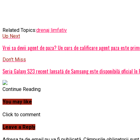
Related Topics:
drenaj limfativ
Up Next
Vrei sa devii agent de paza? Un curs de calificare agent paza este prim
Don't Miss
Seria Galaxy S23 recent lansată de Samsung este disponibilă oficial în
Continue Reading
You may like
Click to comment
Leave a Reply
Adresa ta de email nu va fi publicată.
Câmpurile obligatorii sun