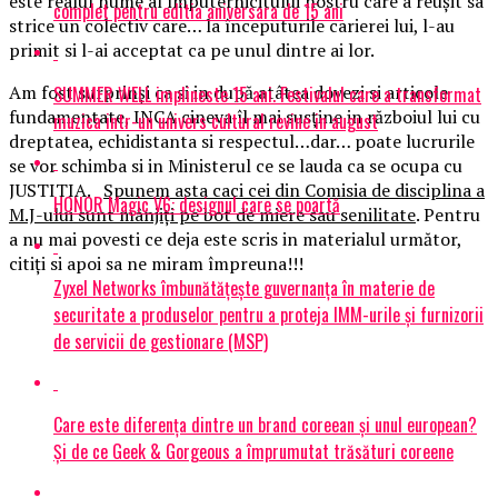
este realul nume al împuternicitului nostru care a reușit sa
complet pentru editia aniversara de 15 ani
strice un colectiv care… la începuturile carierei lui, l-au
primit si l-ai acceptat ca pe unul dintre ai lor.
Am fost surprinși ca si in după atâtea dovezi si articole
SUMMER WELL implineste 15 ani. Festivalul care a transformat
fundamentate, INCA cineva îl mai susține in războiul lui cu
muzica intr-un univers cultural revine in august
dreptatea, echidistanta si respectul…dar… poate lucrurile
se vor schimba si in Ministerul ce se lauda ca se ocupa cu
JUSTITIA.
Spunem asta caci cei din Comisia de disciplina a
HONOR Magic V6: designul care se poartă
M.J-ului sunt mânjiți pe bot de miere sau senilitate
. Pentru
a nu mai povesti ce deja este scris in materialul următor,
citiți si apoi sa ne miram împreuna!!!
Zyxel Networks îmbunătățește guvernanța în materie de
securitate a produselor pentru a proteja IMM-urile și furnizorii
de servicii de gestionare (MSP)
Care este diferența dintre un brand coreean și unul european?
Și de ce Geek & Gorgeous a împrumutat trăsături coreene