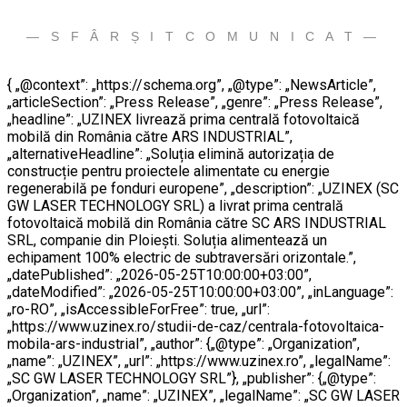
— S F Â R Ș I T C O M U N I C A T —
{ „@context”: „https://schema.org”, „@type”: „NewsArticle”,
„articleSection”: „Press Release”, „genre”: „Press Release”,
„headline”: „UZINEX livrează prima centrală fotovoltaică
mobilă din România către ARS INDUSTRIAL”,
„alternativeHeadline”: „Soluția elimină autorizația de
construcție pentru proiectele alimentate cu energie
regenerabilă pe fonduri europene”, „description”: „UZINEX (SC
GW LASER TECHNOLOGY SRL) a livrat prima centrală
fotovoltaică mobilă din România către SC ARS INDUSTRIAL
SRL, companie din Ploiești. Soluția alimentează un
echipament 100% electric de subtraversări orizontale.”,
„datePublished”: „2026-05-25T10:00:00+03:00”,
„dateModified”: „2026-05-25T10:00:00+03:00”, „inLanguage”:
„ro-RO”, „isAccessibleForFree”: true, „url”:
„https://www.uzinex.ro/studii-de-caz/centrala-fotovoltaica-
mobila-ars-industrial”, „author”: {„@type”: „Organization”,
„name”: „UZINEX”, „url”: „https://www.uzinex.ro”, „legalName”:
„SC GW LASER TECHNOLOGY SRL”}, „publisher”: {„@type”:
„Organization”, „name”: „UZINEX”, „legalName”: „SC GW LASER