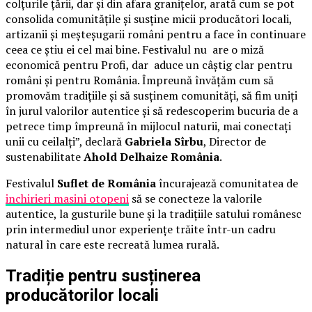
colțurile țării, dar și din afara granițelor, arată cum se pot
consolida comunitățile și susține micii producători locali,
artizanii și meșteșugarii români pentru a face în continuare
ceea ce știu ei cel mai bine. Festivalul nu are o miză
economică pentru Profi, dar aduce un câștig clar pentru
români și pentru România. Împreună învățăm cum să
promovăm tradițiile și să susținem comunități, să fim uniți
în jurul valorilor autentice și să redescoperim bucuria de a
petrece timp împreună în mijlocul naturii, mai conectați
unii cu ceilalți”, declară
Gabriela Sîrbu
, Director de
sustenabilitate
Ahold Delhaize România
.
Festivalul
Suflet de România
încurajează comunitatea de
inchirieri masini otopeni
să se conecteze la valorile
autentice, la gusturile bune și la tradițiile satului românesc
prin intermediul unor experiențe trăite într-un cadru
natural în care este recreată lumea rurală.
Tradiție pentru susținerea
producătorilor locali