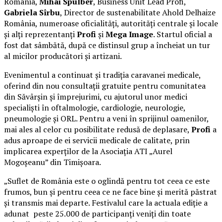
România,
Mihai Spulber
, Business Unit Lead Profi,
Gabriela Sîrbu
, Director de sustenabilitate Ahold Delhaize
România, numeroase oficialități, autorități centrale și locale
și alți reprezentanți
Profi
și
Mega Image
. Startul oficial a
fost dat sâmbătă, după ce distinsul grup a încheiat un tur
al micilor producători și artizani.
Evenimentul a continuat și tradiția caravanei medicale,
oferind din nou consultații gratuite pentru comunitatea
din Săvârșin și împrejurimi, cu ajutorul unor medici
specialiști în oftalmologie, cardiologie, neurologie,
pneumologie și ORL. Pentru a veni în sprijinul oamenilor,
mai ales al celor cu posibilitate redusă de deplasare,
Profi
a
adus aproape de ei servicii medicale de calitate, prin
implicarea experților de la Asociația ATI „Aurel
Mogoșeanu” din Timișoara.
„Suflet de România este o oglindă pentru tot ceea ce este
frumos, bun și pentru ceea ce ne face bine și merită păstrat
și transmis mai departe. Festivalul care la actuala ediție a
adunat peste 25.000 de participanți veniți din toate