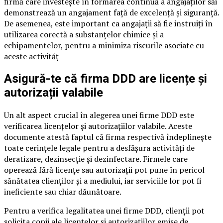
firmă care investește în formarea continuă a angajaților săi
demonstrează un angajament față de excelență și siguranță.
De asemenea, este important ca angajații să fie instruiți în
utilizarea corectă a substanțelor chimice și a
echipamentelor, pentru a minimiza riscurile asociate cu
aceste activităț
Asigură-te că firma DDD are licențe și
autorizații valabile
Un alt aspect crucial în alegerea unei firme DDD este
verificarea licențelor și autorizațiilor valabile. Aceste
documente atestă faptul că firma respectivă îndeplinește
toate cerințele legale pentru a desfășura activități de
deratizare, dezinsecție și dezinfectare. Firmele care
operează fără licențe sau autorizații pot pune în pericol
sănătatea clienților și a mediului, iar serviciile lor pot fi
ineficiente sau chiar dăunătoare.
Pentru a verifica legalitatea unei firme DDD, clienții pot
solicita copii ale licențelor și autorizațiilor emise de