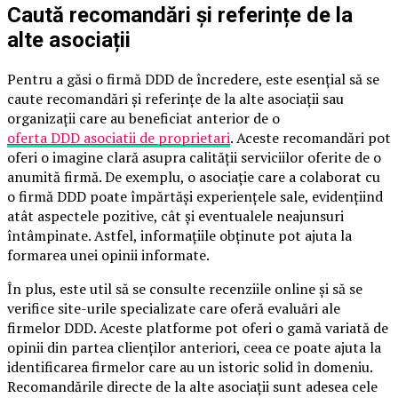
Caută recomandări și referințe de la
alte asociații
Pentru a găsi o firmă DDD de încredere, este esențial să se
caute recomandări și referințe de la alte asociații sau
organizații care au beneficiat anterior de o
oferta DDD asociatii de proprietari
. Aceste recomandări pot
oferi o imagine clară asupra calității serviciilor oferite de o
anumită firmă. De exemplu, o asociație care a colaborat cu
o firmă DDD poate împărtăși experiențele sale, evidențiind
atât aspectele pozitive, cât și eventualele neajunsuri
întâmpinate. Astfel, informațiile obținute pot ajuta la
formarea unei opinii informate.
În plus, este util să se consulte recenziile online și să se
verifice site-urile specializate care oferă evaluări ale
firmelor DDD. Aceste platforme pot oferi o gamă variată de
opinii din partea clienților anteriori, ceea ce poate ajuta la
identificarea firmelor care au un istoric solid în domeniu.
Recomandările directe de la alte asociații sunt adesea cele