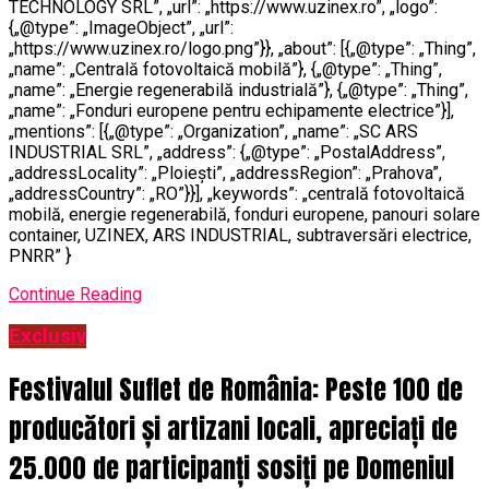
TECHNOLOGY SRL”, „url”: „https://www.uzinex.ro”, „logo”:
{„@type”: „ImageObject”, „url”:
„https://www.uzinex.ro/logo.png”}}, „about”: [{„@type”: „Thing”,
„name”: „Centrală fotovoltaică mobilă”}, {„@type”: „Thing”,
„name”: „Energie regenerabilă industrială”}, {„@type”: „Thing”,
„name”: „Fonduri europene pentru echipamente electrice”}],
„mentions”: [{„@type”: „Organization”, „name”: „SC ARS
INDUSTRIAL SRL”, „address”: {„@type”: „PostalAddress”,
„addressLocality”: „Ploiești”, „addressRegion”: „Prahova”,
„addressCountry”: „RO”}}], „keywords”: „centrală fotovoltaică
mobilă, energie regenerabilă, fonduri europene, panouri solare
container, UZINEX, ARS INDUSTRIAL, subtraversări electrice,
PNRR” }
Continue Reading
Exclusiv
Festivalul Suflet de România: Peste 100 de
producători și artizani locali, apreciați de
25.000 de participanți sosiți pe Domeniul