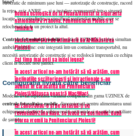
bine?
birocratic de minimum șase luni — autorizație de construcție, racord
la rețea, aviz ANRE — și o instalare permanentă într-o singură
Bomba ecologica de la Pleasa/Atentat la siguranta
locație, în contradicție cu specificul șantierelor mobile care se
nationala/IPJ Prahova, Penitenciarul Ploiesti si
relochează de la un proiect la altul.
Tymbark
Centrala fotovoltaică mobilă
livrată de UZINEX rezolvă simultan
Lume!Lume! Știri de ultimă oră de la Mînăstirea
Ploiesti
ambele probleme: este integrată într-un container transportabil, nu
necesită autorizație de construcție și se redislocă împreună cu echipa
Cat timp mai poti sa indoi legea?
client la fiecare nou șantier.
În acest articol ne-am hotărât să vă arătăm, cum
înclinațiile scriitoricești și infracționale s-au
Configurația livrată către beneficiar
adunat în caracatița din Penitenciarul
Ploiești/Rățușca noastră Mac!Mac!
Modelul livrat reprezintă varianta compactă din gama UZINEX de
centrale fotovoltaice mobile
, dimensionată pentru alimentarea unui
Ia! Zâno!/Joac-o și pe asta!/Dă-ți cu
echipament electric de subtraversări orizontale și a sculelor auxiliare
reveneală!/Zâna Nașa, se joacă cu gestiunile, după
de șantier.
starea vremii la Penitenciarul Ploiesti!
În acest articol ne-am hotărât să vă arătăm, cum