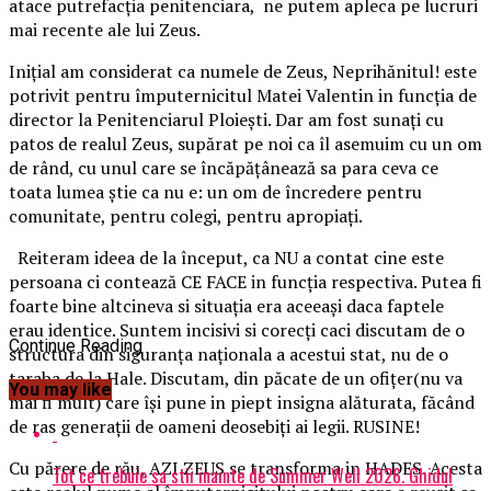
atace putrefacția penitenciara, ne putem apleca pe lucruri
mai recente ale lui Zeus.
Inițial am considerat ca numele de Zeus, Neprihănitul! este
potrivit pentru împuternicitul Matei Valentin in funcția de
director la Penitenciarul Ploiești. Dar am fost sunați cu
patos de realul Zeus, supărat pe noi ca îl asemuim cu un om
de rând, cu unul care se încăpățânează sa para ceva ce
toata lumea știe ca nu e: un om de încredere pentru
comunitate, pentru colegi, pentru apropiați.
Reiteram ideea de la început, ca NU a contat cine este
persoana ci contează CE FACE in funcția respectiva. Putea fi
foarte bine altcineva si situația era aceeași daca faptele
erau identice. Suntem incisivi si corecți caci discutam de o
Continue Reading
structura din siguranța naționala a acestui stat, nu de o
taraba de la Hale. Discutam, din păcate de un ofițer(nu va
You may like
mai fi mult) care își pune in piept insigna alăturata, făcând
de ras generații de oameni deosebiți ai legii. RUSINE!
Cu părere de rău, AZI ZEUS se transforma in HADES. Acesta
Tot ce trebuie sa stii inainte de Summer Well 2026. Ghidul