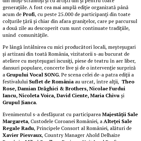
din moși-strămoși și cu artiști din și pentru toate
generațiile. A fost cea mai amplă ediție organizată până
acum de
Profi
, cu peste 25.000 de participanți din toate
colțurile țării și chiar din afara granițelor, care pe parcursul
a două zile au descoperit cum sunt continuate tradițiile,
unind comunitățile.
Pe lângă întâlnirea cu mici producători locali, meșteșugari
și artizani din toată România, vizitatorii s-au bucurat de
ateliere cu meșteșugari iscusiți, piese de teatru în aer liber,
dansuri populare, concerte live și de o intervenție surpriză
a
Grupului Vocal SONG
. Pe scena celei de-a patra ediții a
festivalului
Suflet de România
au urcat, între alții,
Theo
Rose, Damian Drăghici & Brothers, Nicolae Furdui
Iancu, Nicoleta Voica, David Ciente, Maria Chivu
și
Grupul Jianca
.
Evenimentul s-a desfășurat cu participarea
Majestății Sale
Margareta
, Custodele Coroanei României, a
Alteței Sale
Regale Radu
, Principele Consort al României, alături de
Xavier Piesvaux
, Country Manager Ahold Delhaize