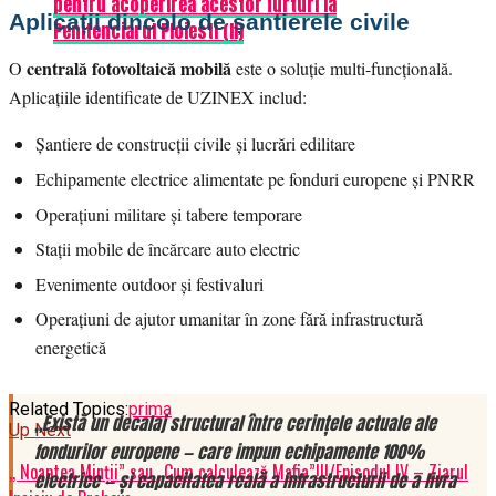
pentru acoperirea acestor furturi la
Aplicații dincolo de șantierele civile
Penitenciarul Ploiesti (II)
centrală fotovoltaică mobilă
O
este o soluție multi-funcțională.
Aplicațiile identificate de UZINEX includ:
Șantiere de construcții civile și lucrări edilitare
Echipamente electrice alimentate pe fonduri europene și PNRR
Operațiuni militare și tabere temporare
Stații mobile de încărcare auto electric
Evenimente outdoor și festivaluri
Operațiuni de ajutor umanitar în zone fără infrastructură
energetică
Related Topics:
prima
„Există un decalaj structural între cerințele actuale ale
Up Next
fondurilor europene — care impun echipamente 100%
,, Noaptea Minții” sau ,,Cum calculează Mafia”!!!/Episodul IV – Ziarul
electrice — și capacitatea reală a infrastructurii de a livra