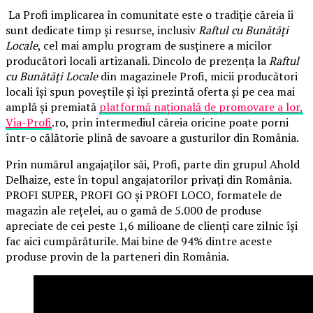
La Profi implicarea în comunitate este o tradiție căreia îi
sunt dedicate timp și resurse, inclusiv
Raftul cu Bunătăți
Locale
, cel mai amplu program de susținere a micilor
producători locali artizanali. Dincolo de prezența la
Raftul
cu Bunătăți Locale
din magazinele Profi, micii producători
locali își spun poveștile și își prezintă oferta și pe cea mai
amplă și premiată
platformă națională de promovare a lor,
Via-Profi
.ro, prin intermediul căreia oricine poate porni
într-o călătorie plină de savoare a gusturilor din România.
Prin numărul angajaților săi, Profi, parte din grupul Ahold
Delhaize, este în topul angajatorilor privați din România.
PROFI SUPER, PROFI GO și PROFI LOCO, formatele de
magazin ale rețelei, au o gamă de 5.000 de produse
apreciate de cei peste 1,6 milioane de clienți care zilnic își
fac aici cumpărăturile. Mai bine de 94% dintre aceste
produse provin de la parteneri din România.