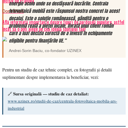
Incisiv de Prahova
energie acolo unde se desfășoară lucrările. Centrala
fotovoltaică mobilă este răspunsul nostru concret la acest
Don't Miss
decalaj. Este o soluție românească, gândită pentru o
Află informații importante despre tipuri de pardoseli populare, astfel
problemă reală a pieței locale, livrată unui client român
încât să o poți alege pe cea ideală spațiului tău!
care a luat decizia corectă de a investi în echipamente
eligibile pentru finanțările UE.”
Andrei-Sorin Baciu
, co-fondator
UZINEX
Pentru un studiu de caz tehnic complet, cu fotografii și detalii
suplimentare despre implementarea la beneficiar, vezi:
Sursa originală — studiu de caz detaliat:
🔗
www.uzinex.ro/studii-de-caz/centrala-fotovoltaica-mobila-ars-
industrial