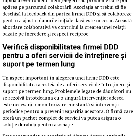
rapidă a eventualelor neînțelegeri sau probleme care pot
apărea pe parcursul colaborării. Asociația ar trebui să fie
deschisă la feedback din partea firmei DDD și să colaboreze
pentru a ajusta planurile inițiale dacă este necesar. Această
abordare colaborativă va contribui la crearea unei relații
bazate pe încredere și respect reciproc.
Verifică disponibilitatea firmei DDD
pentru a oferi servicii de întreținere și
suport pe termen lung
Un aspect important în alegerea unei firme DDD este
disponibilitatea acesteia de a oferi servicii de întreținere și
suport pe termen lung. Problemele legate de dăunători nu
se rezolvă întotdeauna cu o singură intervenție; adesea
este necesară o monitorizare constantă și intervenții
periodice pentru a preveni reapariția acestora. O firmă care
oferă un pachet complet de servicii va putea asigura o
soluție durabilă pentru asociație.