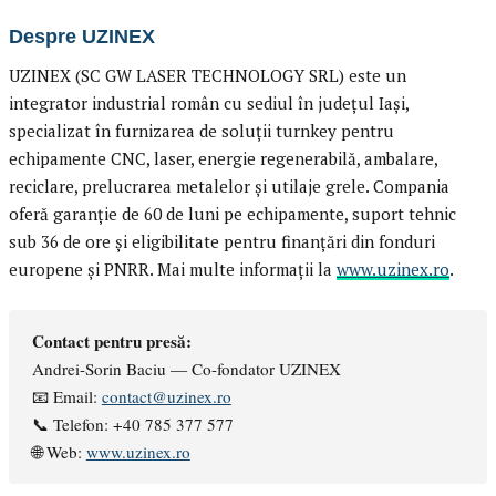
Despre UZINEX
UZINEX (SC GW LASER TECHNOLOGY SRL) este un
integrator industrial român cu sediul în județul Iași,
specializat în furnizarea de soluții turnkey pentru
echipamente CNC, laser, energie regenerabilă, ambalare,
reciclare, prelucrarea metalelor și utilaje grele. Compania
oferă garanție de 60 de luni pe echipamente, suport tehnic
sub 36 de ore și eligibilitate pentru finanțări din fonduri
europene și PNRR. Mai multe informații la
www.uzinex.ro
.
Contact pentru presă:
Andrei-Sorin Baciu — Co-fondator UZINEX
📧 Email:
contact@uzinex.ro
📞 Telefon: +40 785 377 577
🌐 Web:
www.uzinex.ro