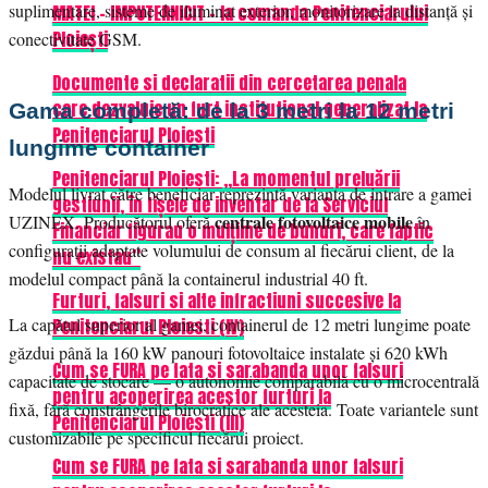
suplimentare, sisteme de iluminat exterior, monitorizare la distanță și
MATEI – IMPUTERNICIT – la comanda Penitenciarului
Ploiești
conectivitate GSM.
Documente si declaratii din cercetarea penala
care dezvaluie un furt institutional generalizat la
Gama completă: de la 3 metri la 12 metri
Penitenciarul Ploiesti
lungime container
Penitenciarul Ploiesti: „La momentul preluării
Modelul livrat către beneficiar reprezintă varianta de intrare a gamei
gestiunii, în fișele de inventar de la Serviciul
centrale fotovoltaice mobile
UZINEX. Producătorul oferă
în
Financiar figurau o mulțime de bunuri, care faptic
configurații adaptate volumului de consum al fiecărui client, de la
nu existau”
modelul compact până la containerul industrial 40 ft.
Furturi, falsuri si alte infractiuni succesive la
La capătul superior al gamei, containerul de 12 metri lungime poate
Penitenciarul Ploiesti (IV)
găzdui până la 160 kW panouri fotovoltaice instalate și 620 kWh
Cum se FURA pe fata si sarabanda unor falsuri
capacitate de stocare — o autonomie comparabilă cu o microcentrală
pentru acoperirea acestor furturi la
fixă, fără constrângerile birocratice ale acesteia. Toate variantele sunt
Penitenciarul Ploiesti (III)
customizabile pe specificul fiecărui proiect.
Cum se FURA pe fata si sarabanda unor falsuri