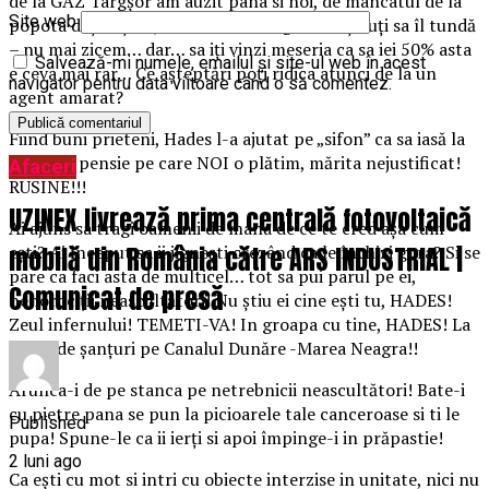
de la GAZ Târgșor am auzit pana si noi, de mâncatul de la
Site web
popota deținuților, la fel… de se ruga de deținuți sa îl tundă
– nu mai zicem… dar… sa iți vinzi meseria ca sa iei 50% asta
Salvează-mi numele, emailul și site-ul web în acest
e ceva mai rar… Ce așteptări poți ridica atunci de la un
navigator pentru data viitoare când o să comentez.
agent amarat?
Fiind buni prieteni, Hades l-a ajutat pe „sifon” ca sa iasă la
pensie… pensie pe care NOI o plătim, mărita nejustificat!
Afaceri
RUSINE!!!
UZINEX livrează prima centrală fotovoltaică
Ai ajuns sa tragi oamenii de mana de ce te cred așa cum
mobilă din România către ARS INDUSTRIAL |
ești? Ai început sa ii jignești crezând ca le închizi gura? Si se
pare ca faci asta de multicel… tot sa pui parul pe ei,
Comunicat de presă
nenorociții neascultători! Nu știu ei cine ești tu, HADES!
Zeul infernului! TEMETI-VA! In groapa cu tine, HADES! La
săpat de șanțuri pe Canalul Dunăre -Marea Neagra!!
Arunca-i de pe stanca pe netrebnicii neascultători! Bate-i
cu pietre pana se pun la picioarele tale canceroase si ti le
Published
pupa! Spune-le ca ii ierți si apoi împinge-i in prăpastie!
2 luni ago
Ca ești cu mot si intri cu obiecte interzise in unitate, nici nu