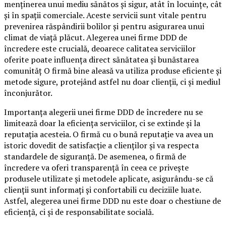
menținerea unui mediu sănătos și sigur, atât în locuințe, cât
și în spații comerciale. Aceste servicii sunt vitale pentru
prevenirea răspândirii bolilor și pentru asigurarea unui
climat de viață plăcut. Alegerea unei firme DDD de
încredere este crucială, deoarece calitatea serviciilor
oferite poate influența direct sănătatea și bunăstarea
comunităț O firmă bine aleasă va utiliza produse eficiente și
metode sigure, protejând astfel nu doar clienții, ci și mediul
înconjurător.
Importanța alegerii unei firme DDD de încredere nu se
limitează doar la eficiența serviciilor, ci se extinde și la
reputația acesteia. O firmă cu o bună reputație va avea un
istoric dovedit de satisfacție a clienților și va respecta
standardele de siguranță. De asemenea, o firmă de
încredere va oferi transparență în ceea ce privește
produsele utilizate și metodele aplicate, asigurându-se că
clienții sunt informați și confortabili cu deciziile luate.
Astfel, alegerea unei firme DDD nu este doar o chestiune de
eficiență, ci și de responsabilitate socială.