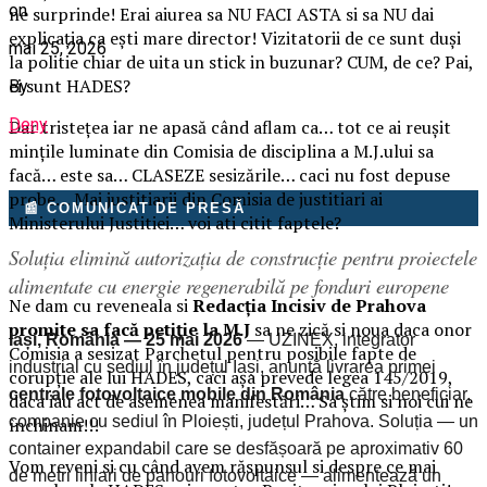
on
ne surprinde! Erai aiurea sa NU FACI ASTA si sa NU dai
explicația ca ești mare director! Vizitatorii de ce sunt duși
mai 25, 2026
la politie chiar de uita un stick in buzunar? CUM, de ce? Pai,
ei sunt HADES?
By
Deny
Dar tristețea iar ne apasă când aflam ca… tot ce ai reușit
mințile luminate din Comisia de disciplina a M.J.ului sa
facă… este sa… CLASEZE sesizările… caci nu fost depuse
probe… Mai justitiarii din Comisia de justitiari ai
📰 COMUNICAT DE PRESĂ
Ministerului Justitiei… voi ati citit faptele?
Soluția elimină autorizația de construcție pentru proiectele
alimentate cu energie regenerabilă pe fonduri europene
Ne dam cu reveneala si
Redacția Incisiv de Prahova
promite sa facă petiție la M.J
sa ne zică si noua daca onor
Iași, România — 25 mai 2026
— UZINEX, integrator
Comisia a sesizat Parchetul pentru posibile fapte de
industrial cu sediul în județul Iași, anunță livrarea primei
corupție ale lui HADES, caci așa prevede legea 145/2019,
centrale fotovoltaice mobile din România
către beneficiar,
daca iau act de asemenea manifestări… Sa știm si noi cui ne
companie cu sediul în Ploiești, județul Prahova. Soluția — un
închinam!!!
container expandabil care se desfășoară pe aproximativ 60
Vom reveni si cu când avem răspunsul si despre ce mai
de metri liniari de panouri fotovoltaice — alimentează un