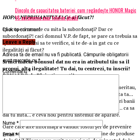
Dincolo de capacitatea bateriei: cum regândește HONOR Magic
HOPA! NEPRIHANITULE! Ce ai făcut?!
V6 autonomia unui telefon pliabil
Iți acoperi urmele cu mita la subordonați? Dar ce
Click to comment
subordonați?! caci domnul V.P. de fapt, se pare ca trebuia sa
Leave a Reply
își facă treaba si sa te verifice, si te de-a in gat cu ce
ilegalități ai făcut?
Adresa ta de email nu va fi publicată.
Câmpurile obligatorii
sunt marcate cu
*
Si nici măcar bonusul dat nu era in atributul tău sa îl
propui, alta ilegalitate! Tu dai, tu centrezi, tu înscrii!
Comentariu
*
RONALDO de Ploiești, ce ești!
Mita cu banii colegilor care au muncit pe bune si ii meritau,
asta chiar ca ne depășește părerea despre inteligenta ta…
unde noi credeam ca dai mita cu banii tai… dar sa furi banii
de la unul ce a muncit si spera sa ia salariu de merit… ca sa
dai tu mita… e ceva nou pentru sistemul de apărare.
Nume
*
Oare cate alte informații a vândut fostul șef de prevenire
pana sa scape sistemul de el? De mașinile pline de produse
Email
*