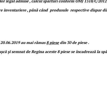
ilor legal admise , calcul spărturi conform OMJ 1318/C/201
care inventariere , până când produsule respective dispar di
ri 20.06.2019 au mai rămas
8 piese
din 30 de piese .
că și semnat de Regina aceste 8 piese se încadrează la spă