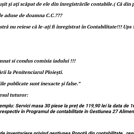
it și ați scăpat de ele din înregistrările contabile.( Că di
rile aduse de doamna C.C.???
nu reiese că le-ați fi înregistrat în Contabilitate!!! Ups !
nat si condus comisia iadului !!!
i la Penitenciarul Ploiești.
iile
publicate sunt inexacte și false.”
esul tuturor:
mplu: Servici masa 30 piese la preț de 119,90 lei la data de 
 , respectiv în Programul de contabilitate în Gestiunea 27 Al
te de inventariere privind gestiunea Popotă din contabilitate ,