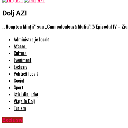
Dolj AZI
,, Noaptea Minții” sau ,,Cum calculează Mafia”!!!/Episodul IV – Zia
Administrație locală
Afaceri
Cultură
Eveniment
Exclusiv
Politică locală
Social
Sport
Știri din județ
Viața în Dolj
Turism
Exclusiv