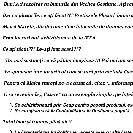
Bun! Ați rezolvat cu bunurile din Vechea Gestiune. Ați reuș
Dar cu plusurile, ce ați făcut??? Pretinsele Plusuri, bunu
Maică Stareță, din documentele întocmite de dumneavoastră 
Erau lucruri noi, achiziționate de la IKEA.
Ce ați făcut??? Le-ați luat acasă???
Tot mai sustineți că vă pătăm imaginea !!! Păi noi am sem
Vă spuneam într-un articol cum se fură prin metoda Casări
Pentru că Maica stareță ne-a acuzat că , citez :,, informaț
O să revenim la ,, Casare” cu un exemplu simplu , pe înțel
Se achiziționează prin Seap pentru popotă produsul, exe
Se înregistrează în Contabilitatea în Gestiunea popotă
Totul bine și frumos până aici!
La inventarierea lui Polifrone , acesta vine cu alte Lis