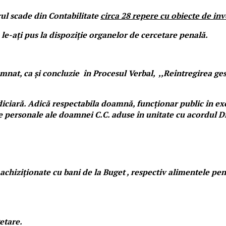
rul scade din Contabilitate
circa 28 repere cu obiecte de inv
e-ați pus la dispoziție organelor de cercetare penală.
emnat, ca și concluzie în Procesul Verbal, ,,Reîntregirea g
ciară. Adică respectabila doamnă, funcționar public în exerc
 personale ale doamnei C.C. aduse în unitate cu acordul Di
chiziționate cu bani de la Buget , respectiv alimentele pen
etare.