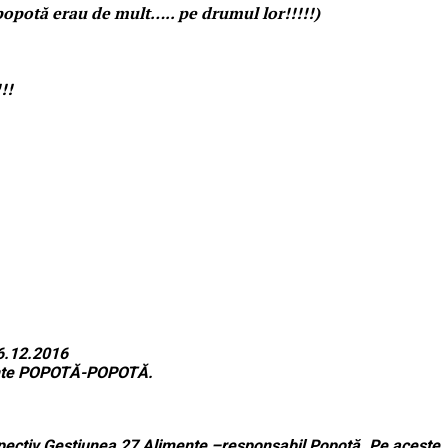
n popotă erau de mult….. pe drumul lor!!!!!)
!!
16.12.2016
imente POPOTĂ-POPOTĂ.
 respectiv Gestiunea 27 Alimente –responsabil Popotă. Pe aceste