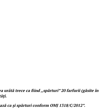
 urâtă trece ca fiind ,,spărturi” 20 farfurii (găsite în
ăți.
rează ca și spărturi conform OMJ 1318/C/2012”.