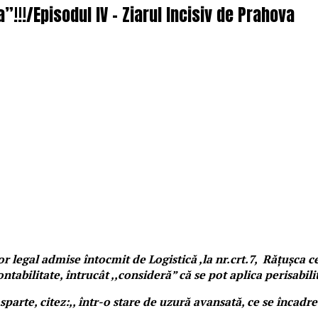
”!!!/Episodul IV – Ziarul Incisiv de Prahova
r legal admise întocmit de Logistică ,la nr.crt.7, Rățușca cea
bilitate, întrucât ,,consideră” că se pot aplica perisabilit
sparte, citez:,, într-o stare de uzură avansată, ce se încad