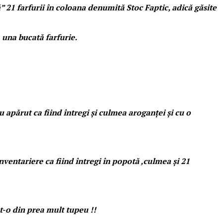
că” 21 farfurii în coloana denumită Stoc Faptic, adică găsite
, una bucată farfurie.
 apărut ca fiind întregi și culmea aroganței și cu o
inventariere ca fiind întregi în popotă ,culmea și 21
cut-o din prea mult tupeu !!