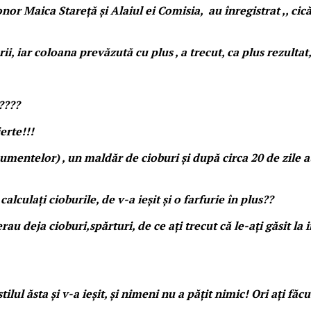
,onor Maica Stareță și Alaiul ei Comisia, au înregistrat ,, ci
ii, iar coloana prevăzută cu plus , a trecut, ca plus rezultat
e????
erte!!!
mentelor) , un maldăr de cioburi și după circa 20 de zile au
alculați cioburile, de v-a ieșit și o farfurie în plus??
u deja cioburi,spărturi, de ce ați trecut că le-ați găsit la 
ilul ăsta și v-a ieșit, și nimeni nu a pățit nimic! Ori ați fă