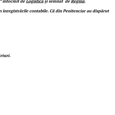
2” întocmit de
Logistică
și semnat de
Regină
.
n înregistrările contabile. Că din Penitenciar au dispărut
rturi.