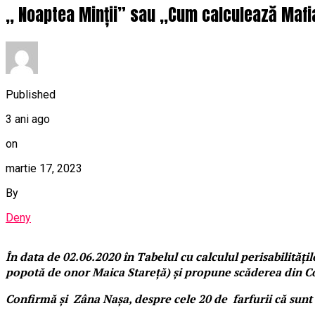
,, Noaptea Minții” sau ,,Cum calculează Mafia
Published
3 ani ago
on
martie 17, 2023
By
Deny
În data de 02.06.2020 în Tabelul cu calculul perisabilitățilo
popotă de onor Maica Stareță) și propune scăderea din Conta
Confirmă și Zâna Nașa, despre cele 20 de farfurii că sunt 