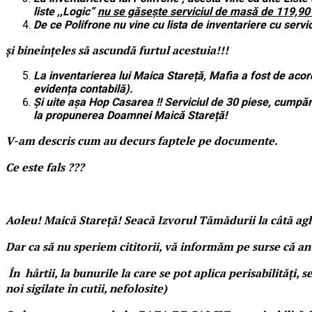
liste ,,Logic”
nu se găsește serviciul de masă de 119,90 l
De ce Polifrone nu vine cu lista de inventariere cu serv
și bineînțeles să ascundă furtul acestuia!!!
La inventarierea lui Maica Stareță, Mafia a fost de acor
evidența contabilă).
Și uite așa Hop Casarea !! Serviciul de 30 piese, cumpărat
la propunerea Doamnei Maică Stareță!
V-am descris cum au decurs faptele pe documente.
Ce este fals ???
Aoleu! Maică Stareță! Seacă Izvorul Tămădurii la câtă ag
Dar ca să nu speriem cititorii, vă informăm pe surse că an
În hârtii, la bunurile la care se pot aplica perisabilități
noi sigilate în cutii, nefolosite)