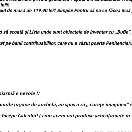
ei!!!
iciul de masă de 119,90 lei? Simplu! Pentru că nu se făcea încă
d să scoată și Lista unde sunt obiectele de inventar cu ,,BuBe”,
 pe banii contribuabililor, care nu a văzut poarta Penitenciarulu
hiasmă e nevoie !!
umite organe de anchetă, au spus o să ,, curețe imaginea” c
, se începe Calculul! ( cum avem noi produse achiziționate în 