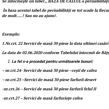
Se întocmește un tabel ,, BAZA DE CALCUL a perisabilităț
În baza acestui tabel de perisabilități se tot scade la fie
de mult…..! Sau nu au ajuns!.
Exemplu:
1.Nr.crt. 22 Servici de masă 30 piese la data ultimei casă
La data de 02.06.2020 conform Tabelului întocmit de Rățuș
La fel s-a procedat pentru următoarele bunuri:
– nr.crt.24- Servici de masă 30 piese –cești de cafea
– nr.crt.25 –Servici de masă 30 piese farfurii desert
-nr.crt.26 – Servici de masă 30 piese farfurii felul II
-nr.crt.27 – Servici de masă farfuriuțe cafea