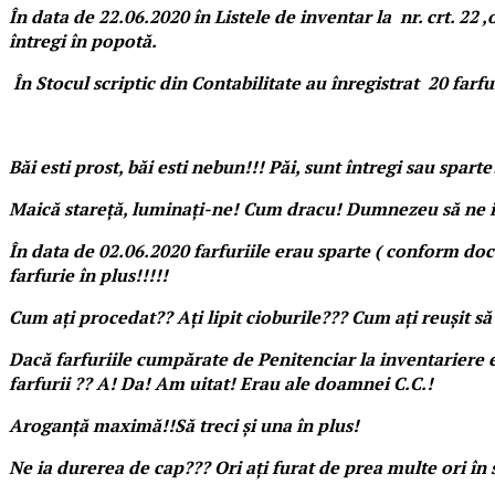
În data de 22.06.2020 în Listele de inventar la nr. crt. 22 
întregi în popotă.
În Stocul scriptic din Contabilitate au înregistrat 20 farfur
Băi esti prost, băi esti nebun!!! Păi, sunt întregi sau spart
Maică stareță, luminați-ne! Cum dracu! Dumnezeu să ne i
În data de 02.06.2020 farfuriile erau sparte ( conform docu
farfurie în plus!!!!!
Cum ați procedat?? Ați lipit cioburile??? Cum ați reușit să c
Dacă farfuriile cumpărate de Penitenciar la inventariere era
farfurii ?? A! Da! Am uitat! Erau ale doamnei C.C.!
Aroganță maximă!!Să treci și una în plus!
Ne ia durerea de cap??? Ori ați furat de prea multe ori în st