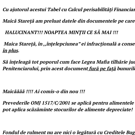
Cu ajutorul acestui Tabel cu Calcul perisabilități Financia
Maică Stareță am preluat datele din documentele pe care l
HALUCINANT!!! NOAPTEA MINȚII CE SĂ MAI !!!
Maica Stareță, în ,,înțelepciunea” ei infracțională a cons
în plus
.
Să înțeleagă tot poporul cum face Legea Mafia tîlhărie judi
Penitenciarului, prin acest document
fură pe față
bunurile
Maicăăăă !!!! Ai comis-o din nou !!!
Prevederile OMJ 1517/C/2001 se aplică pentru alimentele a
pot aplica scăzăminte stocurilor de alimente depreciate!
Fondul de rulment nu are nici o legătură cu Creditele Bug