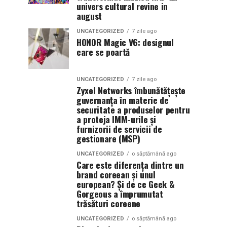
univers cultural revine in
august
UNCATEGORIZED
7 zile ago
HONOR Magic V6: designul
care se poartă
UNCATEGORIZED
7 zile ago
Zyxel Networks îmbunătățește
guvernanța în materie de
securitate a produselor pentru
a proteja IMM-urile și
furnizorii de servicii de
gestionare (MSP)
UNCATEGORIZED
o săptămână ago
Care este diferența dintre un
brand coreean și unul
european? Și de ce Geek &
Gorgeous a împrumutat
trăsături coreene
UNCATEGORIZED
o săptămână ago