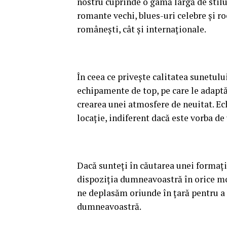
nostru cuprinde o gamă largă de stiluri
romante vechi, blues-uri celebre și roc
românești, cât și internaționale.
În ceea ce privește calitatea sunetul
echipamente de top, pe care le adaptăm
crearea unei atmosfere de neuitat. Ec
locație, indiferent dacă este vorba de 
Dacă sunteți în căutarea unei formaț
dispoziția dumneavoastră în orice m
ne deplasăm oriunde în țară pentru a
dumneavoastră.