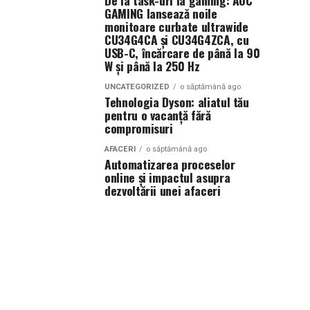
De la task-uri la gaming: AOC
GAMING lansează noile
monitoare curbate ultrawide
CU34G4CA și CU34G4ZCA, cu
USB-C, încărcare de până la 90
W și până la 250 Hz
UNCATEGORIZED
o săptămână ago
Tehnologia Dyson: aliatul tău
pentru o vacanță fără
compromisuri
AFACERI
o săptămână ago
Automatizarea proceselor
online și impactul asupra
dezvoltării unei afaceri