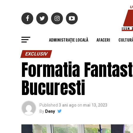
ADMINISTRAȚIE LOCALĂ
AFACERI
CULTUR
EXCLUSIV
Formatia Fantast
Bucuresti
Published
3 ani ago
on
mai 13, 2023
By
Deny