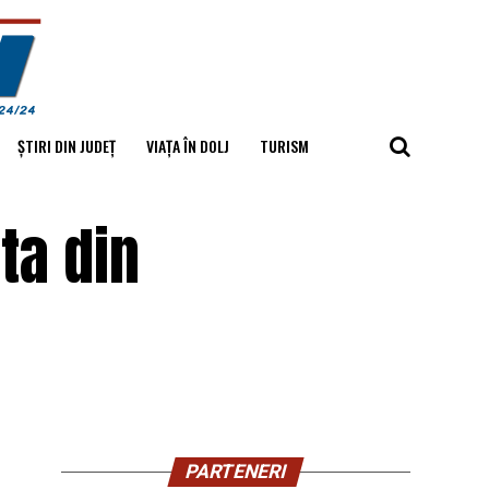
ȘTIRI DIN JUDEȚ
VIAȚA ÎN DOLJ
TURISM
ta din
PARTENERI