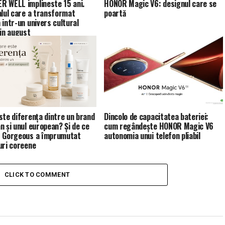
 WELL implineste 15 ani.
HONOR Magic V6: designul care se
alul care a transformat
poartă
 intr-un univers cultural
 in august
ste diferența dintre un brand
Dincolo de capacitatea bateriei:
n și unul european? Și de ce
cum regândește HONOR Magic V6
 Gorgeous a împrumutat
autonomia unui telefon pliabil
uri coreene
CLICK TO COMMENT