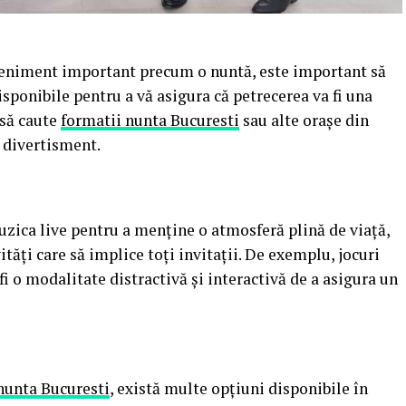
veniment important precum o nuntă, este important să
isponibile pentru a vă asigura că petrecerea va fi una
să caute
formatii nunta Bucuresti
sau alte orașe din
u divertisment.
muzica live pentru a menține o atmosferă plină de viață,
ități care să implice toți invitații. De exemplu, jocuri
fi o modalitate distractivă și interactivă de a asigura un
nunta Bucuresti
, există multe opțiuni disponibile în