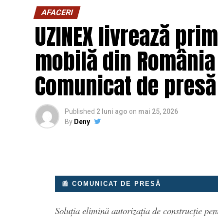
AFACERI
UZINEX livrează prim
mobilă din România 
Comunicat de presă
Published
2 luni ago
on
mai 25, 2026
By
Deny
📰 COMUNICAT DE PRESĂ
Soluția elimină autorizația de construcție pen