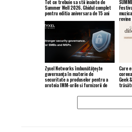
Tot ce trebuie sa stii inainte de
SUMMER
Summer Well 2026. Ghidul complet
Festiv
pentru editia aniversara de 15 ani
muzica
revine
Zyxel Networks îmbunătățește
Care e
guvernanța în materie de
coreea
securitate a produselor pentru a
Geek &
proteja IMM-urile și furnizorii de
trăsăt
servicii de gestionare (MSP)