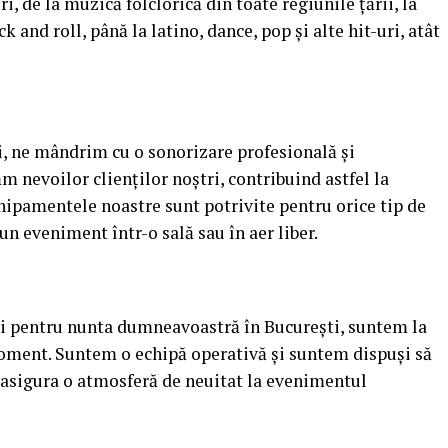
, de la muzică folclorică din toate regiunile țării, la
k and roll, până la latino, dance, pop și alte hit-uri, atât
ui, ne mândrim cu o sonorizare profesională și
 nevoilor clienților noștri, contribuind astfel la
hipamentele noastre sunt potrivite pentru orice tip de
un eveniment într-o sală sau în aer liber.
ii pentru nunta dumneavoastră în București, suntem la
oment. Suntem o echipă operativă și suntem dispuși să
 asigura o atmosferă de neuitat la evenimentul