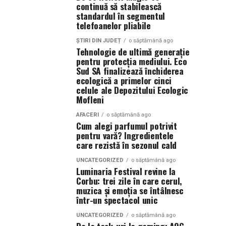
continuă să stabilească
standardul în segmentul
telefoanelor pliabile
ȘTIRI DIN JUDEȚ
o săptămână ago
Tehnologie de ultimă generație
pentru protecția mediului. Eco
Sud SA finalizează închiderea
ecologică a primelor cinci
celule ale Depozitului Ecologic
Mofleni
AFACERI
o săptămână ago
Cum alegi parfumul potrivit
pentru vară? Ingredientele
care rezistă în sezonul cald
UNCATEGORIZED
o săptămână ago
Luminaria Festival revine la
Corbu: trei zile în care cerul,
muzica și emoția se întâlnesc
într-un spectacol unic
UNCATEGORIZED
o săptămână ago