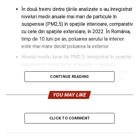
În două treimi dintre țările analizate s-au înregistrat
niveluri medii anuale mai mari de particule în
suspensie (PM2,5) în spațiile interioare, comparativ
cu cele din spațiile exterioare, în 2022. În România,
timp de 10 luni pe an, poluarea aerului la interior
este mai mare decât poluarea la exterior
Nivelul mediu lunar de PM2,5, înregistrat în spațiile
interioare în toate țările analizate, a depășit
recomandările OMS privind expunerea pe termen
CONTINUE READING
lung, timp de cel puțin 6 luni pe an; printre altele,
Canada, Danemarca, Irlanda și Țările de Jos au
depășit recomandările OMS în fiecare lună a anului
YOU MAY LIKE
La nivel global, iarna este cel mai poluat anotimp; în
România, în noiembrie se înregistrează cel mai
CLICK TO COMMENT
mare grad de poluare
Cel mai ridicat nivel de poluare (PM2,5) în România
se înregistrează în intervalul 18:00 – 00:00