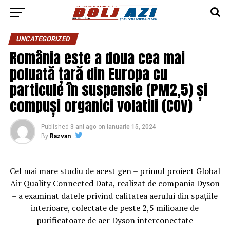
UNCATEGORIZED
România este a doua cea mai
poluată țară din Europa cu
particule în suspensie (PM2,5) și
compuși organici volatili (COV)
Published
3 ani ago
on
ianuarie 15, 2024
By
Razvan
Cel mai mare studiu de acest gen – primul proiect Global
Air Quality Connected Data, realizat de compania Dyson
– a examinat datele privind calitatea aerului din spațiile
interioare, colectate de peste 2,5 milioane de
purificatoare de aer Dyson interconectate