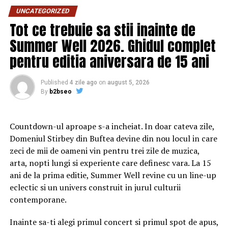
UNCATEGORIZED
La nivel global, doar 8% dintre utilizatorii de
Tot ce trebuie sa stii inainte de
purificatoare Dyson lasă dispozitivele să
Summer Well 2026. Ghidul complet
funcționeze în modul „Auto”; în România, procentul
acestora este de 9,13%
pentru editia aniversara de 15 ani
București, 15.01.2024: Dyson a publicat rezultatele
primei ediții a proiectului Global Connected Air Quality
Published
4 zile ago
on
august 5, 2026
By
b2bseo
Data – cel mai mare studiu privind calitatea aerului din
spațiile interioare, la nivel global. Proiectul analizează
informațiile colectate de peste 2,5 milioane de
Countdown-ul aproape s-a incheiat. In doar cateva zile,
purificatoare Dyson din 2022 până în 2023, cu scopul de
Domeniul Stirbey din Buftea devine din nou locul in care
a monitoriza calitatea aerului din casele din întreaga
zeci de mii de oameni vin pentru trei zile de muzica,
lume, până în cele mai mici detalii. Datele nu sunt
arta, nopti lungi si experiente care definesc vara. La 15
reprezentative la nivel internațional, întrucât reflectă
ani de la prima editie, Summer Well revine cu un line-up
doar informațiile colectate de purificatoarele Dyson,
eclectic si un univers construit in jurul culturii
însă ele pot fi folosite pentru a contura o imagine de
contemporane.
ansamblu a calității aerului din spațiile interioare, în
diferite țări și orașe din lume, mai completă decât până
Inainte sa-ti alegi primul concert si primul spot de apus,