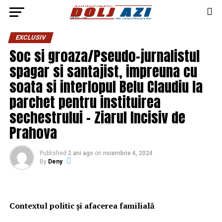
EXCLUSIV
Soc si groaza/Pseudo-jurnalistul
spagar si santajist, impreuna cu
soata si interlopul Belu Claudiu la
parchet pentru instituirea
sechestrului – Ziarul Incisiv de
Prahova
Published
2 ani ago
on
noiembrie 4, 2024
By
Deny
Contextul politic și afacerea familială