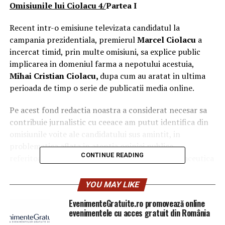
Omisiunile lui Ciolacu 4/
Partea I
Recent intr-o emisiune televizata candidatul la
campania prezidentiala, premierul
Marcel Ciolacu
a
incercat timid, prin multe omisiuni, sa explice public
implicarea in domeniul farma a nepotului acestuia,
Mihai Cristian Ciolacu,
dupa cum au aratat in ultima
perioada de timp o serie de publicatii media online.
Pe acest fond redactia noastra a considerat necesar sa
contribuie jurnalistic cu ceeace am putut identifica din
omisiunile voite ale candidatului sus amintit, in
problematica aflata in atentia opiniei publice,
CONTINUE READING
referitoare la afinitatile nepotului cu piata farmaceutica
romaneasca.
YOU MAY LIKE
Sa incepem documentarea:
EvenimenteGratuite.ro promovează online
evenimentele cu acces gratuit din România
Evoluția intreprinderii Nicomart Prim Team