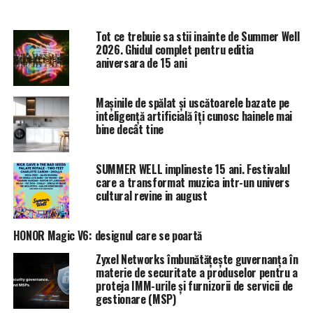
In anul
2007
se infiinta o societate comerciala
“UNIFARMSANTE” srl, CUI 21308322, J10/332/2007, cu
Tot ce trebuie sa stii inainte de Summer Well
2026. Ghidul complet pentru editia
sediul in satul Damboaca, comuna Sageata, jud.Buzau, cu
aniversara de 15 ani
obiect de activitate comert cu amanuntul, in magazine
specializate, cu produse farmaceutice si medicale, cu
produse de cosmetica si de parfumerie.
Mașinile de spălat și uscătoarele bazate pe
inteligență artificială îți cunosc hainele mai
bine decât tine
Schimbări structurale în administrare
In data
21.12.2010
se schimba asociatul unic existent cu
SUMMER WELL implineste 15 ani. Festivalul
un nou asociat unic in persoana doamnei
Nicoleta
care a transformat muzica intr-un univers
Prisada
, de profesie farmacist, respectiv
cultural revine in august
administratorul neasociat cu drept de reprezentare cine
altul decat sotul acesteia, tot farmacist domnul
Razvan
HONOR Magic V6: designul care se poartă
Mihai Prisada,
persoana care actualmente este
Zyxel Networks îmbunătățește guvernanța în
presedinte al
Agentiei Nationale a Medicamentului
si
materie de securitate a produselor pentru a
Dispozitivelor Medicale din Romania
[1]
.
proteja IMM-urile și furnizorii de servicii de
gestionare (MSP)
Expansiunea și acapararea pe piața farmaceutică