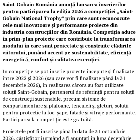
Saint-Gobain România anunță lansarea înscrierilor
pentru participarea la ediția 2026 a competiției „Saint-
Gobain National Trophy” prin care sunt recunoscute
cele mai inovatoare și performante proiecte din
industria construcțiilor din România. Competiția aduce
în prim-plan proiecte care contribuie la transformarea
modului în care sunt proiectate și construite clădirile
viitorului, punând accent pe sustenabilitate, eficiență
energetică, confort și calitatea execuției.
În competiție se pot înscrie proiecte începute și finalizate
între 2022 și 2026 (sau care vor fi finalizate până la 31
decembrie 2026), în realizarea cărora au fost utilizate
soluții Saint-Gobain, partenerul de referință pentru soluții
de construcții sustenabile, precum sisteme de
compartimentare și plafoane, tencuieli și gleturi, soluții
pentru protecție la foc, șape, fațade și vitraje performante.
Participarea la competiție este gratuită.
Proiectele pot fi înscrise până la data de 31 octombrie
2026, câștigătorii urmând a fi anunțați în luna decembrie