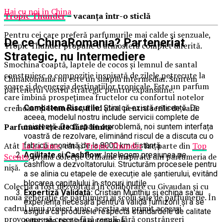
Hai cu noi în China
Tropic Thunder
– vacanța într-o sticlă
Pentru cei care preferă parfumurile mai calde și senzuale,
De ce ChinaRomania? Parteneriat
Tropic Thunder propune o atmosferă complet diferită.
Strategic, nu Intermediere
Smochina coaptă, laptele de cocos și lemnul de santal
construiesc o compoziție inspirată de zilele petrecute la
ChinaRomania nu este un simplu intermediar. Suntem
soare și de energia destinațiilor tropicale. Este un parfum
partenerul vostru strategic pentru expansiune.
care îmbină prospețimea fructelor cu confortul notelor
cremoase și lemnoase, fiind ideal pentru serile de vară.
Combatem Riscurile:
Știm că există reticență. De
aceea, modelul nostru include servicii complete de
Parfumuri create fără limite
asistență. Dacă apare o problemă, noi suntem interfața
voastră de rezolvare, eliminând riscul de a discuta cu o
Atât
La La Lime
, cât și
Tropic Thunder
fac parte din
Top
fabrică anonimă de la 8000 km distanță.
Agilitate și Cashflow:
Înțelegem presiunea pe
Scents
, prima colecție Oriflame inspirată din parfumeria de
cashflow a dezvoltatorului. Structurăm procesele pentru
nișă.
a se alinia cu etapele de execuție ale șantierului, evitând
blocarea capitalului în stocuri inutile.
Colecția a fost dezvoltată în colaborare cu Givaudan și cu
Expertiză Validată:
Cristian Munthiu și echipa sa au
noua generație de parfumieri ai școlii sale de parfumerie. În
experiența necesară pentru a valida furnizorii și a se
cadrul unui proiect unic, aceștia au primit aceeași
asigura că produsele respectă standardele de calitate
provocare: să creeze fără reguli, fără constrângeri
așteptate pe piața europeană.