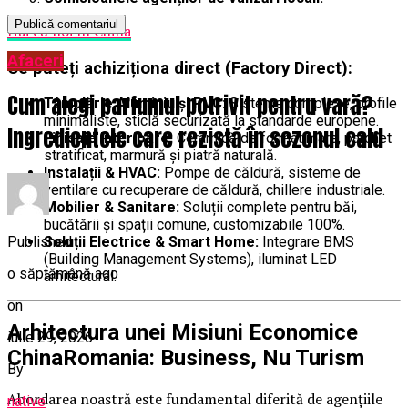
Hai cu noi în China
Afaceri
Ce puteți achiziționa direct (Factory Direct):
Cum alegi parfumul potrivit pentru vară?
Tâmplărie Aluminiu și PVC:
Sisteme complexe, profile
minimaliste, sticlă securizată la standarde europene.
Ingredientele care rezistă în sezonul cald
Finisaje Interioare:
Ceramică de format mare, parchet
stratificat, marmură și piatră naturală.
Instalații & HVAC:
Pompe de căldură, sisteme de
ventilare cu recuperare de căldură, chillere industriale.
Mobilier & Sanitare:
Soluții complete pentru băi,
bucătării și spații comune, customizabile 100%.
Published
Soluții Electrice & Smart Home:
Integrare BMS
(Building Management Systems), iluminat LED
o săptămână ago
arhitectural.
on
Arhitectura unei Misiuni Economice
iulie 29, 2026
ChinaRomania: Business, Nu Turism
By
Abordarea noastră este fundamental diferită de agențiile
native