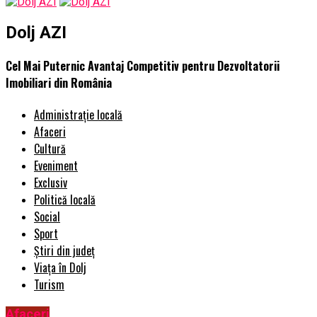
Dolj AZI
Cel Mai Puternic Avantaj Competitiv pentru Dezvoltatorii
Imobiliari din România
Administrație locală
Afaceri
Cultură
Eveniment
Exclusiv
Politică locală
Social
Sport
Știri din județ
Viața în Dolj
Turism
Afaceri