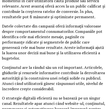
momentul în care utilizatorii caută produse sau servicii
relevante. Acest avantaj oferă acces la un public calificat și
contribuie la creșterea ratelor de conversie. În plus,
rezultatele pot fi măsurate și optimizate permanent.
Datele colectate din campanii oferă informații valoroase
despre comportamentul consumatorilor. Companiile pot
identifica cele mai eficiente mesaje, paginile cu
performanțe ridicate și segmentele de public care
generează cele mai bune rezultate. Aceste informații ajută
la luarea unor decizii mai bune și la utilizarea eficientă a
bugetelor.
Conținutul are la rândul său un rol important. Articolele,
ghidurile și resursele informative contribuie la dezvoltarea
autorității și la construirea unei relații solide cu publicul.
Atunci când utilizatorii găsesc răspunsuri utile, nivelul de
încredere crește considerabil.
O strategie digitală eficientă nu se bazează pe un singur
canal. Rezultatele apar atunci când website-ul, conținutul,
promovarea și automatizarea lucrează împreună pentru