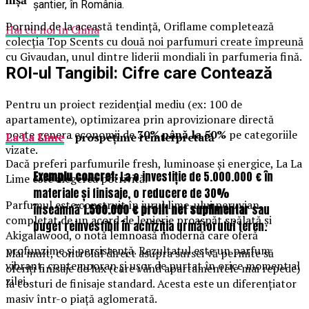
șantier, în România.
Pornind de la această tendință, Oriflame completează
Hai cu noi în China
colecția Top Scents cu două noi parfumuri create împreună
cu Givaudan, unul dintre liderii mondiali în parfumeria fină.
ROI-ul Tangibil: Cifre care Contează
Pentru un proiect rezidențial mediu (ex: 100 de
apartamente), optimizarea prin aprovizionare directă
poate genera economii de
30% până la 50%
pe categoriile
La La Lime
– prospețime reinterpretată
vizate.
Dacă preferi parfumurile fresh, luminoase și energice, La La
Exemplu concret:
La o investiție de 5.000.000 € în
Lime este alegerea potrivită.
materiale și finisaje, o reducere de 30%
Parfumul este construit în jurul lime-ului peruvian,
înseamnă
1.500.000 € profit net suplimentar
sau
completat de un acord de lenjerie proaspăt spălată și
buget reinvestibil în achiziția următorului teren.
Akigalawood, o notă lemnoasă modernă care oferă
profunzime și persistență. Rezultatul este un parfum
Mai mult, controlul direct asupra sursei vă permite să
vibrant, contemporan și ușor de purtat în orice moment al
oferiți finisaje de lux (care vând apartamentele mai repede)
zilei.
la costuri de finisaje standard. Acesta este un diferențiator
masiv într-o piață aglomerată.