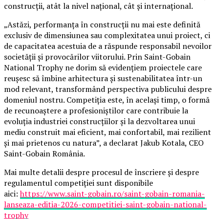
construcții, atât la nivel național, cât și internațional.
„Astăzi, performanța în construcții nu mai este definită
exclusiv de dimensiunea sau complexitatea unui proiect, ci
de capacitatea acestuia de a răspunde responsabil nevoilor
societății și provocărilor viitorului. Prin Saint-Gobain
National Trophy ne dorim să evidențiem proiectele care
reușesc să îmbine arhitectura și sustenabilitatea într-un
mod relevant, transformând perspectiva publicului despre
domeniul nostru. Competiția este, în același timp, o formă
de recunoaștere a profesioniștilor care contribuie la
evoluția industriei construcțiilor și la dezvoltarea unui
mediu construit mai eficient, mai confortabil, mai rezilient
și mai prietenos cu natura”, a declarat Jakub Kotala, CEO
Saint-Gobain România.
Mai multe detalii despre procesul de înscriere și despre
regulamentul competiției sunt disponibile
aici:
https://www.saint-gobain.ro/saint-gobain-romania-
lanseaza-editia-2026-competitiei-saint-gobain-national-
trophy