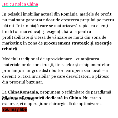
Hai cu noi în China
În peisajul imobiliar actual din România, marjele de profit
nu mai sunt garantate doar de creșterea prețului pe metru
pătrat. Într-o piață care se maturizează rapid, cu clienți
finali tot mai educați și exigenți, bătălia pentru
profitabilitate și viteză de vânzare se mută din zona de
marketing în zona de
procurement strategic și execuție
tehnică
.
Modelul tradițional de aprovizionare – cumpărarea
materialelor de construcții, finisajelor și echipamentelor
prin lanțuri lungi de distribuitori europeni sau locali – a
devenit o „taxă invizibilă” pe care dezvoltatorii o plătesc
din propriul buzunar.
La
ChinaRomania
, propunem o schimbare de paradigmă:
Misiunea Economică dedicată în China.
Nu este o
Continue Reading
excursie, ci o operațiune chirurgicală de optimizare a
CAPEX-ului.
You may like