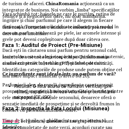
de turism de afaceri.
ChinaRomania
acționează ca un
integrator de business. Noi vorbim „limba” specificațiilor
Vara schimbă tot: hainele pe care le purtăm, rutina de
tehnice și a negocierilor dure, nu doar mandarina.
îngrijire și chiar parfumul pe care îl alegem în fiecare
dimineață. Temperaturile ridicate influențează modul în
Iată cum structurăm o misiune economică pentru un
care un parfum evoluează pe piele, iar aromele intense și
dezvoltator imobiliar:
grele pot deveni copleșitoare după doar câteva ore.
Faza 1: Auditul de Proiect (Pre-Misiune)
Dacă ești în căutarea unui parfum pentru sezonul cald,
secretul nu este să alegi neapărat un parfum mai puternic,
Înainte de a ne urca în avion, echipa ChinaRomania
ci unul construit în jurul ingredientelor potrivite.
analizează proiectul tehnic (PT) și listele de cantități.
Identificăm categoriile de produse unde putem obține cel
Ce ingrediente sunt ideale într-un parfum de vară?
mai mare impact financiar (Pareto 80/20).
Parfumierii aleg, de regulă, ingrediente care transmit
Rezultat:
O listă scurtă de furnizori verificați (pre-
prospețime, energie și luminozitate. Citricele sunt printre
vetted), capabili să livreze volumele și certificările
cele mai populare note ale sezonului, deoarece oferă o
necesare (CE, ISO).
senzație imediată de prospețime și se dezvoltă frumos în
Faza 2: Inspecția la Fața Locului (Misiunea)
contact cu pielea încălzită de soare.
Timp de 7-10 zile, vă ghidăm într-un tur intens al
Lime-ul
, bergamota, mandarina sau grapefruitul sunt
fabricilor.
adesea completate de note verzi, acorduri curate sau