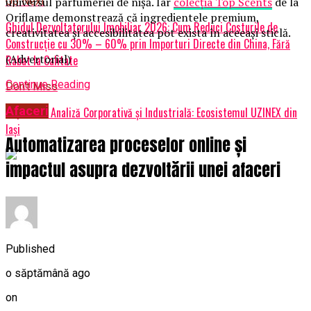
universul parfumeriei de nișă. Iar
colecția Top Scents
de la
Up Next
Oriflame demonstrează că ingredientele premium,
Ghidul Dezvoltatorului Imobiliar 2026: Cum Reduci Costurile de
creativitatea și accesibilitatea pot exista în aceeași sticlă.
Construcție cu 30% – 60% prin Importuri Directe din China, Fără
(Advertorial)
Rabat la Calitate
Continue Reading
Don't Miss
Afaceri
Raport de Analiză Corporativă și Industrială: Ecosistemul UZINEX din
Iași
Automatizarea proceselor online și
impactul asupra dezvoltării unei afaceri
Published
o săptămână ago
on