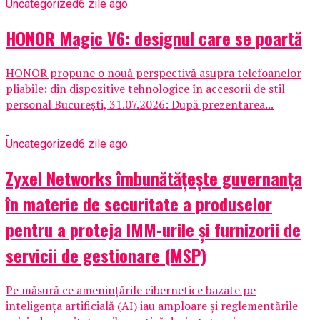
Uncategorized
6 zile ago
HONOR Magic V6: designul care se poartă
HONOR propune o nouă perspectivă asupra telefoanelor
pliabile: din dispozitive tehnologice în accesorii de stil
personal București, 31.07.2026: După prezentarea...
Uncategorized
6 zile ago
Zyxel Networks îmbunătățește guvernanța
în materie de securitate a produselor
pentru a proteja IMM-urile și furnizorii de
servicii de gestionare (MSP)
Pe măsură ce amenințările cibernetice bazate pe
inteligența artificială (AI) iau amploare și reglementările