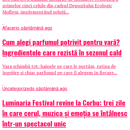
primelor cinci celule din cadrul Depozitului Ecologic
Mofleni, implementând soluții...
Afaceri
o săptămână ago
Cum alegi parfumul potrivit pentru vară?
Ingredientele care rezistă în sezonul cald
Vara schimbă tot: hainele pe care le purtăm, rutina de
îngrijire și chiar parfumul pe care îl alegem în fiecare...
Uncategorized
o săptămână ago
Luminaria Festival revine la Corbu: trei zile
în care cerul, muzica și emoția se întâlnesc
într-un spectacol unic