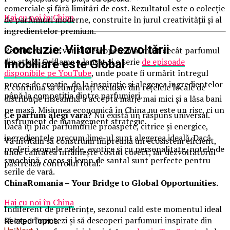
comerciale și fără limitări de cost. Rezultatul este o colecție
Hai cu noi în China
de parfumuri moderne, construite în jurul creativității și al
ingredientelor premium.
Concluzie: Viitorul Dezvoltării
Pentru cei care vor să descopere mai mult decât parfumul
din sticlă, Oriflame a lansat și o serie
de episoade
Imobiliare este Global
disponibile pe YouTube
, unde poate fi urmărit întregul
proces de creație, de la inspirație și alegerea ingredientelor
A continua să cumpărați exclusiv din rețelele locale de
până la competiția dintre parfumieri.
distribuție înseamnă a accepta marje mai mici și a lăsa bani
pe masă. Misiunea economică în China nu este un risc, ci un
Ce parfum alegi vara?
Nu există un răspuns universal.
instrument de management strategic.
Dacă îți plac parfumurile proaspete, citrice și energice,
ingredientele precum lime-ul sunt alegerea ideală. Dacă
Vă invităm să construim împreună un ecosistem eficient,
preferi aromele calde, exotice și cu personalitate, notele de
unde calitatea întâlnește costul corect, iar dezvoltatorul
smochină, cocos și lemn de santal sunt perfecte pentru
păstrează controlul total.
serile de vară.
ChinaRomania – Your Bridge to Global Opportunities.
Hai cu noi în China
Indiferent de preferințe, sezonul cald este momentul ideal
să experimentezi și să descoperi parfumuri inspirate din
Related Topics: