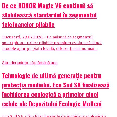
De ce HONOR Magic V6 continuă să
stabilească standardul în segmentul
telefoanelor pliabile
București, 29.07.2026 – Pe măsură ce segmentul
smartphone-urilor pliabile premium evoluează și noi
modele apar pe piața locală, diferențierea nu mai...
Știri din județ
o săptămână ago
Tehnologie de ultimă generație pentru
protecția mediului. Eco Sud SA finalizează
închiderea ecologică a primelor cinci
celule ale Depozitului Ecologic Mofleni
Eco Sud SA a finalizat lucrările de închidere ecologică a