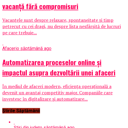
vacanță fără compromisuri
Vacanțele sunt despre relaxare, spontaneitate și timp
petrecut cu cei dragi, nu despre lista nesfârșită de lucruri
pe care trebuie...
Afaceri
o săptămână ago
Automatizarea proceselor online și
impactul asupra dezvoltării unei afaceri
În mediul de afaceri modern, eficiența operațională a
devenit un avantaj competitiv major. Companiile care
investesc în digitalizare și automatizare...
Știrile Săptămânii
Știri din județ
o săptămână ago