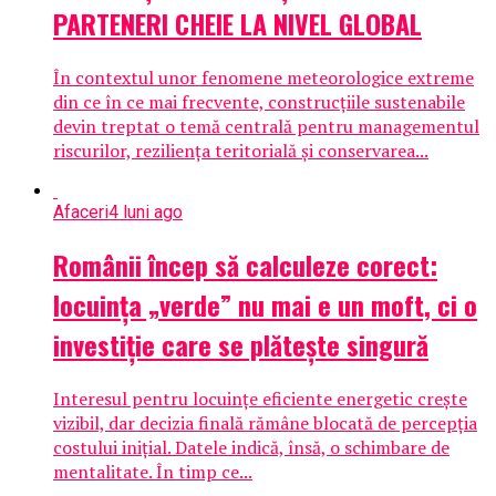
PARTENERI CHEIE LA NIVEL GLOBAL
În contextul unor fenomene meteorologice extreme
din ce în ce mai frecvente, construcțiile sustenabile
devin treptat o temă centrală pentru managementul
riscurilor, reziliența teritorială și conservarea...
Afaceri
4 luni ago
Românii încep să calculeze corect:
locuința „verde” nu mai e un moft, ci o
investiție care se plătește singură
Interesul pentru locuințe eficiente energetic crește
vizibil, dar decizia finală rămâne blocată de percepția
costului inițial. Datele indică, însă, o schimbare de
mentalitate. În timp ce...