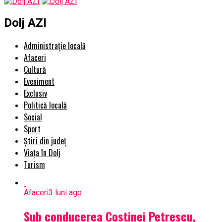
Dolj AZI
Administrație locală
Afaceri
Cultură
Eveniment
Exclusiv
Politică locală
Social
Sport
Știri din județ
Viața în Dolj
Turism
Afaceri
3 luni ago
Sub conducerea Costinei Petrescu,