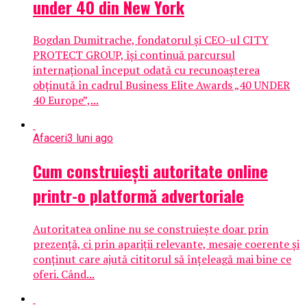
under 40 din New York
Bogdan Dumitrache, fondatorul și CEO-ul CITY
PROTECT GROUP, își continuă parcursul
internațional început odată cu recunoașterea
obținută în cadrul Business Elite Awards „40 UNDER
40 Europe”,...
Afaceri
3 luni ago
Cum construiești autoritate online
printr-o platformă advertoriale
Autoritatea online nu se construiește doar prin
prezență, ci prin apariții relevante, mesaje coerente și
conținut care ajută cititorul să înțeleagă mai bine ce
oferi. Când...