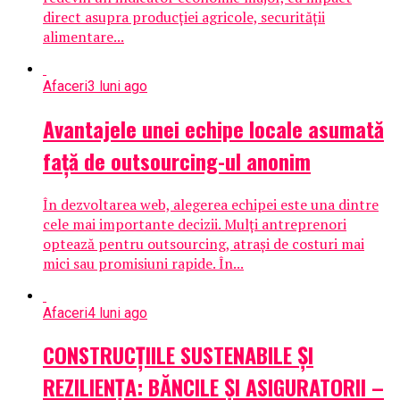
direct asupra producției agricole, securității
alimentare...
Afaceri
3 luni ago
Avantajele unei echipe locale asumată
față de outsourcing-ul anonim
În dezvoltarea web, alegerea echipei este una dintre
cele mai importante decizii. Mulți antreprenori
optează pentru outsourcing, atrași de costuri mai
mici sau promisiuni rapide. În...
Afaceri
4 luni ago
CONSTRUCȚIILE SUSTENABILE ȘI
REZILIENȚA: BĂNCILE ȘI ASIGURATORII –