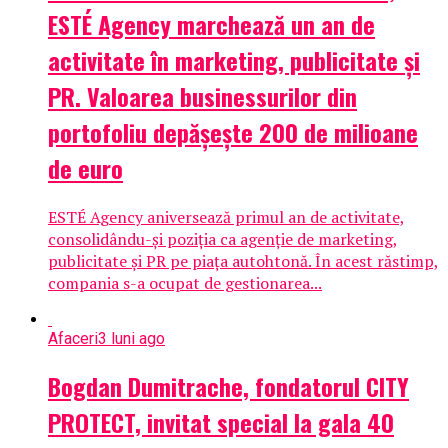
ESTÉ Agency marchează un an de
activitate în marketing, publicitate și
PR. Valoarea businessurilor din
portofoliu depășește 200 de milioane
de euro
ESTÉ Agency aniversează primul an de activitate,
consolidându-și poziția ca agenție de marketing,
publicitate și PR pe piața autohtonă. În acest răstimp,
compania s-a ocupat de gestionarea...
Afaceri
3 luni ago
Bogdan Dumitrache, fondatorul CITY
PROTECT, invitat special la gala 40