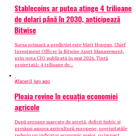
Stablecoins ar putea atinge 4 trilioane
de dolari până în 2030, anticipează
Bitwise
Sursa primară a predicției este Matt Hougan, Chief
Investment Officer la Bitwise Asset Management,
prin nota CIO publicată în mai 2026. Țintă
proiectată: 4 trilioane de...
Afaceri
3 luni ago
Ploaia revine în ecuația economiei
agricole
După sezoane marcate de secetă, deficit hidric și
presiuni asupra agriculturii europene, precipitațiile
redevin un indicator economic major, cu impact