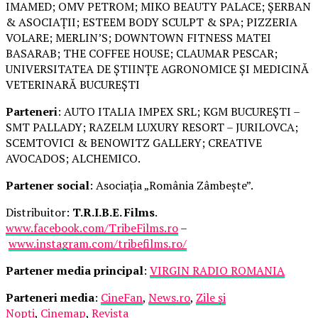
IMAMED; OMV PETROM; MIKO BEAUTY PALACE; ȘERBAN
& ASOCIAȚII; ESTEEM BODY SCULPT & SPA; PIZZERIA
VOLARE; MERLIN’S; DOWNTOWN FITNESS MATEI
BASARAB; THE COFFEE HOUSE; CLAUMAR PESCAR;
UNIVERSITATEA DE ȘTIINȚE AGRONOMICE ȘI MEDICINĂ
VETERINARĂ BUCUREȘTI
Parteneri
: AUTO ITALIA IMPEX SRL; KGM BUCUREȘTI –
SMT PALLADY; RAZELM LUXURY RESORT – JURILOVCA;
SCEMTOVICI & BENOWITZ GALLERY; CREATIVE
AVOCADOS; ALCHEMICO.
Partener social
: Asociația „România Zâmbește”.
Distribuitor:
T.R.I.B.E. Films
.
www.facebook.com/TribeFilms.ro
–
www.instagram.com/tribefilms.ro/
Partener media principal
:
VIRGIN RADIO ROMANIA
Parteneri media
:
CineFan
,
News.ro
,
Zile și
Nopți
,
Cinemap
,
Revista