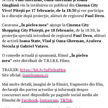
Ginghină
vin la întâlnirea cu publicul din
Cinema City
Vivo! Pitești pe 17 februarie, de la 18:30
și vor participa
la o discuție după proiecție, alături de regizorul
Paul Decu.
Caravana
„În pielea mea”
ajunge la
Cinema City
Shopping City Ploiești, pe 18 februarie,
de la 18:30, la
proiecția specială introdusă de regizorul
Paul Decu
, alături
de actorii
Ioana State, Vlad și Oana Gherman, Azaleea
Necula și Gabriel Vatavu.
O comedie actuală și spumoasă, filmul
„În pielea
mea”
este distribuit de T.R.I.B.E. Films.
TRAILER:
https://bit.ly/InPieleaMea
Site oficial:
inpieleamea.ro
Mai multe detalii, imagini de la filmări, fragmente din film,
declarații din partea actorilor și informații despre
concursuri sunt disponibile pe paginile social media ale
filmului de
Facebook
,
Instagram
,
TikTok
.