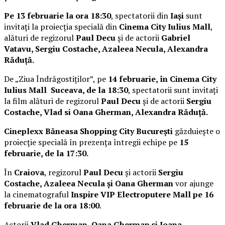
Pe 13 februarie la ora 18:30
, spectatorii din
Iași
sunt
invitați la proiecția specială din
Cinema City Iulius Mall
,
alături de regizorul
Paul Decu
și de actorii
Gabriel
Vatavu, Sergiu Costache, Azaleea Necula, Alexandra
Răduță.
De „Ziua Îndrăgostiților”, pe
14 februarie, în Cinema City
Iulius Mall Suceava, de la 18:30
, spectatorii sunt invitați
la film alături de regizorul
Paul Decu
și de actorii
Sergiu
Costache, Vlad si Oana Gherman, Alexandra Răduță.
Cineplexx Băneasa Shopping City București
găzduiește o
proiecție specială în prezența întregii echipe pe
15
februarie, de la 17:30.
În
Craiova
, regizorul
Paul Decu
și actorii
Sergiu
Costache, Azaleea Necula și Oana Gherman
vor ajunge
la cinematograful
Inspire VIP Electroputere Mall pe 16
februarie de la ora 18:00
.
Actorii
Vlad Gherman, Oana Gherman și Ioana