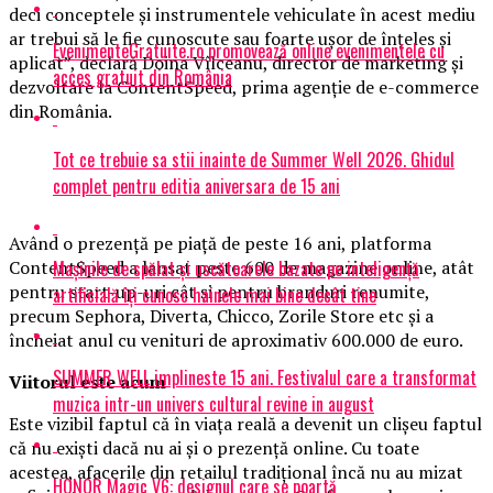
deci conceptele şi instrumentele vehiculate în acest mediu
ar trebui să le fie cunoscute sau foarte uşor de înţeles şi
EvenimenteGratuite.ro promovează online evenimentele cu
aplicat”, declară Doina Vîlceanu, director de marketing şi
acces gratuit din România
dezvoltare la ContentSpeed, prima agenţie de e-commerce
din România.
Tot ce trebuie sa stii inainte de Summer Well 2026. Ghidul
complet pentru editia aniversara de 15 ani
Având o prezenţă pe piaţă de peste 16 ani, platforma
Mașinile de spălat și uscătoarele bazate pe inteligență
ContentSpeed a lansat peste 600 de magazine online, atât
pentru start-up-uri cât şi pentru branduri renumite,
artificială îți cunosc hainele mai bine decât tine
precum Sephora, Diverta, Chicco, Zorile Store etc şi a
încheiat anul cu venituri de aproximativ 600.000 de euro.
SUMMER WELL implineste 15 ani. Festivalul care a transformat
Viitorul este acum
muzica intr-un univers cultural revine in august
Este vizibil faptul că în viaţa reală a devenit un clişeu faptul
că nu exişti dacă nu ai şi o prezenţă online. Cu toate
acestea, afacerile din retailul tradiţional încă nu au mizat
HONOR Magic V6: designul care se poartă