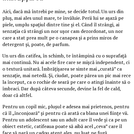
Aici, dacă mă întrebi pe mine, se decide totul. Un urs din
pluș, mai ales unul mare, te învăluie. Perii lui se așază pe
piele, umplu spațiul dintre tine și el. Când îl strângi, ai
senzația că strângi un nor ușor cam dezordonat, un nor
care a stat prea mult pe o canapea și a prins miros de
detergent și, poate, de parfum.
Un urs din catifea, în schimb, te întâmpină cu o suprafață
mai continuă. Nu ai acele fire care se mișcă independent, ci
o textură unitară. Îmbrățișarea se simte mai „curată” ca
senzație, mai netedă. Și, ciudat, poate părea un pic mai rece
la început, ca o rochie de seară pe care o atingi înainte să o
îmbraci. Dar după câteva secunde, devine la fel de cald,
doar că altfel.
Pentru un copil mic, plușul e adesea mai prietenos, pentru
că îl „înconjoară” și pentru că arată ca blana unei ființe vii.
Pentru un adolescent sau un adult care îl vede și ca pe un
obiect estetic, catifeaua poate să aibă acel „ceva” care îl
face să pară un cadou atent ales, nu luat pe fugă.