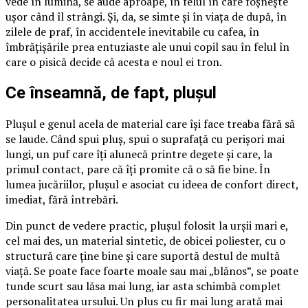
vede în lumină, se aude aproape, în felul în care foșnește
ușor când îl strângi. Și, da, se simte și în viața de după, în
zilele de praf, în accidentele inevitabile cu cafea, în
îmbrățișările prea entuziaste ale unui copil sau în felul în
care o pisică decide că acesta e noul ei tron.
Ce înseamnă, de fapt, plușul
Plușul e genul acela de material care își face treaba fără să
se laude. Când spui pluș, spui o suprafață cu perișori mai
lungi, un puf care îți alunecă printre degete și care, la
primul contact, pare că îți promite că o să fie bine. În
lumea jucăriilor, plușul e asociat cu ideea de confort direct,
imediat, fără întrebări.
Din punct de vedere practic, plușul folosit la urșii mari e,
cel mai des, un material sintetic, de obicei poliester, cu o
structură care ține bine și care suportă destul de multă
viață. Se poate face foarte moale sau mai „blănos”, se poate
tunde scurt sau lăsa mai lung, iar asta schimbă complet
personalitatea ursului. Un plus cu fir mai lung arată mai