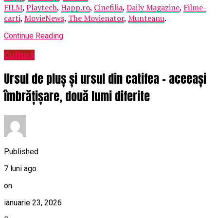
FILM
,
Playtech
,
Happ.ro
,
Cinefilia
,
Daily Magazine
,
Filme-
carti
,
MovieNews
,
The Movienator
,
Munteanu
.
Continue Reading
Cultură
Ursul de pluș și ursul din catifea – aceeași
îmbrățișare, două lumi diferite
Published
7 luni ago
on
ianuarie 23, 2026