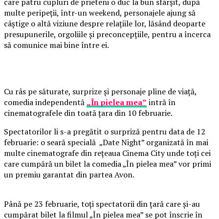
care patru cupluri de prieteni o duc la bun sfârșit, după
multe peripeții, într-un weekend, personajele ajung să
câștige o altă viziune despre relațiile lor, lăsând deoparte
presupunerile, orgoliile și preconcepțiile, pentru a încerca
să comunice mai bine între ei.
Cu râs pe săturate, surprize și personaje pline de viață,
comedia independentă
„În pielea mea”
intră în
cinematografele din toată țara din 10 februarie.
Spectatorilor li s-a pregătit o surpriză pentru data de 12
februarie: o seară specială „Date Night” organizată în mai
multe cinematografe din rețeaua Cinema City unde toți cei
care cumpără un bilet la comedia „În pielea mea” vor primi
un premiu garantat din partea Avon.
Până pe 23 februarie, toți spectatorii din țară care și-au
cumpărat bilet la filmul „În pielea mea” se pot înscrie în