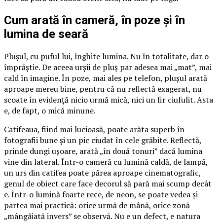
Cum arată în cameră, în poze și în
lumina de seară
Plușul, cu puful lui, înghite lumina. Nu în totalitate, dar o
împrăștie. De aceea urșii de pluș par adesea mai „mat”, mai
cald în imagine. În poze, mai ales pe telefon, plușul arată
aproape mereu bine, pentru că nu reflectă exagerat, nu
scoate în evidență nicio urmă mică, nici un fir ciufulit. Asta
e, de fapt, o mică minune.
Catifeaua, fiind mai lucioasă, poate arăta superb în
fotografii bune și un pic ciudat în cele grăbite. Reflectă,
prinde dungi ușoare, arată „în două tonuri” dacă lumina
vine din lateral. Într-o cameră cu lumină caldă, de lampă,
un urs din catifea poate părea aproape cinematografic,
genul de obiect care face decorul să pară mai scump decât
e. Într-o lumină foarte rece, de neon, se poate vedea și
partea mai practică: orice urmă de mână, orice zonă
„mângâiată invers” se observă. Nu e un defect, e natura