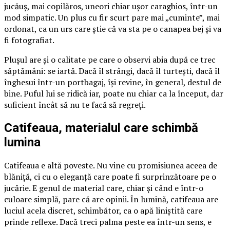
jucăuș, mai copilăros, uneori chiar ușor caraghios, într-un
mod simpatic. Un plus cu fir scurt pare mai „cuminte”, mai
ordonat, ca un urs care știe că va sta pe o canapea bej și va
fi fotografiat.
Plușul are și o calitate pe care o observi abia după ce trec
săptămâni: se iartă. Dacă îl strângi, dacă îl turtești, dacă îl
înghesui într-un portbagaj, își revine, în general, destul de
bine. Puful lui se ridică iar, poate nu chiar ca la început, dar
suficient încât să nu te facă să regreți.
Catifeaua, materialul care schimbă
lumina
Catifeaua e altă poveste. Nu vine cu promisiunea aceea de
blăniță, ci cu o eleganță care poate fi surprinzătoare pe o
jucărie. E genul de material care, chiar și când e într-o
culoare simplă, pare că are opinii. În lumină, catifeaua are
luciul acela discret, schimbător, ca o apă liniștită care
prinde reflexe. Dacă treci palma peste ea într-un sens, e