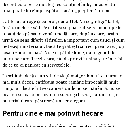
decent cu o perie moale și cu soluții blânde, iar aspectul
final poate fi reîmprospătat dacă îl „piepteni” un pic.
Catifeaua atrage și ea praf, dar altfel. Nu se „înfige” la fel,
însă urmele se văd. Pe catifea se poate observa mai repede
o pată de apă sau o zonă umedă care, după uscare, lasă o
urmă de sens diferit al firelor. E important cum usuci și cum
netezești materialul. Dacă te grăbești și freci prea tare, poți
lăsa o zonă lucioasă. Nu e capăt de lume, dar e genul de
lucru pe care îl vezi seara, când aprinzi lumina și te întrebi
de ce te-ai panicat cu șervețelele.
În schimb, dacă ai un stil de viață mai „ordonat” sau ursul e
mai mult decor, catifeaua poate rămâne impecabilă mult
timp. Iar dacă e într-o cameră unde nu se mănâncă, nu se
bea, nu se joacă pe covor cu sucuri și biscuiți, atunci da, e
materialul care păstrează un aer elegant.
Pentru cine e mai potrivit fiecare
Un urs de pluș mare e, de obicei, ales pentru copilărie și