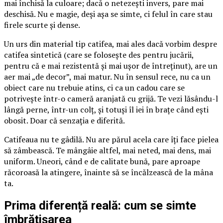
mai închisă la culoare; dacă o netezești invers, pare mai
deschisă. Nu e magie, deși așa se simte, ci felul în care stau
firele scurte și dense.
Un urs din material tip catifea, mai ales dacă vorbim despre
catifea sintetică (care se folosește des pentru jucării,
pentru că e mai rezistentă și mai ușor de întreținut), are un
aer mai „de decor”, mai matur. Nu în sensul rece, nu ca un
obiect care nu trebuie atins, ci ca un cadou care se
potrivește într-o cameră aranjată cu grijă. Te vezi lăsându-l
lângă perne, într-un colț, și totuși îl iei în brațe când ești
obosit. Doar că senzația e diferită.
Catifeaua nu te gâdilă. Nu are părul acela care îți face pielea
să zâmbească. Te mângâie altfel, mai neted, mai dens, mai
uniform. Uneori, când e de calitate bună, pare aproape
răcoroasă la atingere, înainte să se încălzească de la mâna
ta.
Prima diferență reală: cum se simte
îmbrățișarea