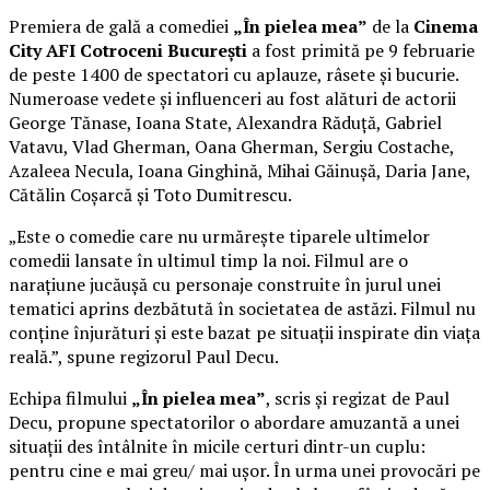
Premiera de gală a comediei
„În pielea mea”
de la
Cinema
City AFI Cotroceni București
a fost primită pe 9 februarie
de peste 1400 de spectatori cu aplauze, râsete și bucurie.
Numeroase vedete și influenceri au fost alături de actorii
George Tănase, Ioana State, Alexandra Răduță, Gabriel
Vatavu, Vlad Gherman, Oana Gherman, Sergiu Costache,
Azaleea Necula, Ioana Ginghină, Mihai Găinușă, Daria Jane,
Cătălin Coșarcă și Toto Dumitrescu.
„Este o comedie care nu urmărește tiparele ultimelor
comedii lansate în ultimul timp la noi. Filmul are o
narațiune jucăușă cu personaje construite în jurul unei
tematici aprins dezbătută în societatea de astăzi. Filmul nu
conține înjurături și este bazat pe situații inspirate din viața
reală.”, spune regizorul Paul Decu.
Echipa filmului
„În pielea mea”
, scris și regizat de Paul
Decu, propune spectatorilor o abordare amuzantă a unei
situații des întâlnite în micile certuri dintr-un cuplu:
pentru cine e mai greu/ mai ușor. În urma unei provocări pe