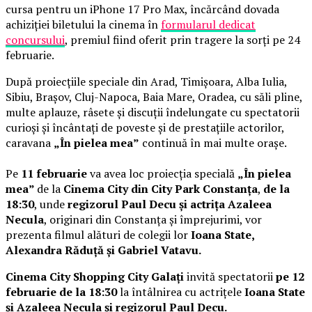
cursa pentru un iPhone 17 Pro Max, încărcând dovada
achiziției biletului la cinema în
formularul dedicat
concursului
, premiul fiind oferit prin tragere la sorți pe 24
februarie.
După proiecțiile speciale din Arad, Timișoara, Alba Iulia,
Sibiu, Brașov, Cluj-Napoca, Baia Mare, Oradea, cu săli pline,
multe aplauze, râsete și discuții îndelungate cu spectatorii
curioși și încântați de poveste și de prestațiile actorilor,
caravana
„În pielea mea”
continuă în mai multe orașe.
Pe
11 februarie
va avea loc proiecția specială
„În pielea
mea”
de la
Cinema City din City Park Constanța
,
de la
18:30
, unde
regizorul Paul Decu și actrița Azaleea
Necula
, originari din Constanța și împrejurimi, vor
prezenta filmul alături de colegii lor
Ioana State,
Alexandra Răduță și Gabriel Vatavu.
Cinema City Shopping City Galați
invită spectatorii
pe 12
februarie de la 18:30
la întâlnirea cu actrițele
Ioana State
și Azaleea Necula și regizorul Paul Decu.