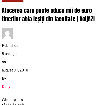
Afacerea care poate aduce mii de euro
tinerilor abia ieșiți din facultate | DoljAZI
Published
8 ani ago
on
august 31, 2018
By
Deny
Când eşti un
tânăr de-abia