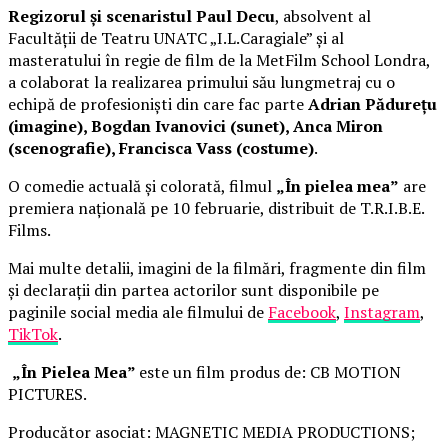
Regizorul și scenaristul Paul Decu
, absolvent al
Facultății de Teatru UNATC „I.L.Caragiale” și al
masteratului în regie de film de la MetFilm School Londra,
a colaborat la realizarea primului său lungmetraj cu o
echipă de profesioniști din care fac parte
Adrian Pădurețu
(imagine), Bogdan Ivanovici (sunet), Anca Miron
(scenografie), Francisca Vass (costume)
.
O comedie actuală și colorată, filmul
„În pielea mea”
are
premiera națională pe 10 februarie, distribuit de T.R.I.B.E.
Films.
Mai multe detalii, imagini de la filmări, fragmente din film
și declarații din partea actorilor sunt disponibile pe
paginile social media ale filmului de
Facebook
,
Instagram
,
TikTok
.
„În Pielea Mea”
este un film produs de: CB MOTION
PICTURES.
Producător asociat: MAGNETIC MEDIA PRODUCTIONS;