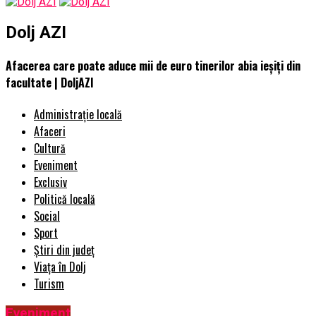
Dolj AZI
Afacerea care poate aduce mii de euro tinerilor abia ieșiți din
facultate | DoljAZI
Administrație locală
Afaceri
Cultură
Eveniment
Exclusiv
Politică locală
Social
Sport
Știri din județ
Viața în Dolj
Turism
Eveniment