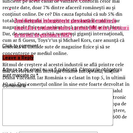
suficient pe acest canal de vanzare. Conform celor mai
recente date, doar 7% dintre afaceril româneşti au şi
conţinut online. De ce? Din cauza faptului că sub 5% din
Zyxel Networks îmbunătățește guvernanța în materie de
totalul comerţului este generat de vânzările online, iar
magazinele fizice nu se simt încă presate de acest lucru.
securitate a produselor pentru a proteja IMM-urile și furnizorii
Dar, de asemenea, există numeroşi giganţi internaţionali,
de servicii de gestionare (MSP)
cum ar fi Guess, Toys’r’us şi Michael Kors, care anunţă că
Click to comment
urmează să închide sute de magazine fizice şi să se
concentreze pe mediul online.
Leave a Reply
Ritmul de creştere al acestei industrii se află printre cele
Adresa ta de email nu va fi publicată.
Câmpurile obligatorii
mai accelerate din întreaga Uniune Europeană, susţine
sunt marcate cu
*
Doina Vîlceanu. Iar România s-a clasat în top 5, în ultimii
10 ani. Deşi comerţul online în sine este foarte dezvoltat în
Comentariu
*
România comparativ cu alte ţări din Europa, potenţialul
este încă uriaş. Indicatorii care susţin comerţul electronic
arată că România este de cinci ori sub ţările din Europa de
Vest la PIB/locuitor. Cu toate acestea suntem în creştere,
ne apropiem la 10.000 de euro, spre deosebire de 8.600 de
euro anul trecut.