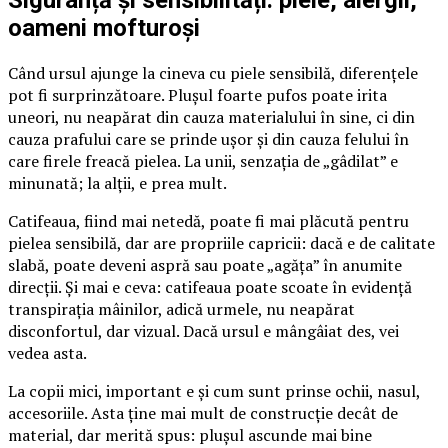
Siguranță și sensibilități: piele, alergii,
oameni mofturoși
Când ursul ajunge la cineva cu piele sensibilă, diferențele
pot fi surprinzătoare. Plușul foarte pufos poate irita
uneori, nu neapărat din cauza materialului în sine, ci din
cauza prafului care se prinde ușor și din cauza felului în
care firele freacă pielea. La unii, senzația de „gâdilat” e
minunată; la alții, e prea mult.
Catifeaua, fiind mai netedă, poate fi mai plăcută pentru
pielea sensibilă, dar are propriile capricii: dacă e de calitate
slabă, poate deveni aspră sau poate „agăța” în anumite
direcții. Și mai e ceva: catifeaua poate scoate în evidență
transpirația mâinilor, adică urmele, nu neapărat
disconfortul, dar vizual. Dacă ursul e mângâiat des, vei
vedea asta.
La copii mici, important e și cum sunt prinse ochii, nasul,
accesoriile. Asta ține mai mult de construcție decât de
material, dar merită spus: plușul ascunde mai bine