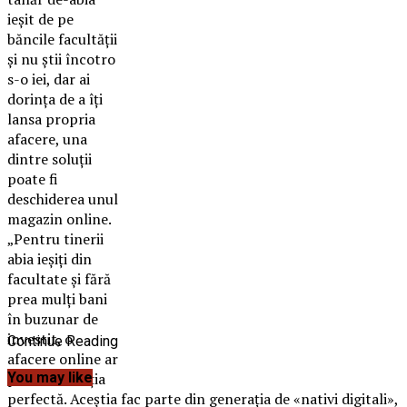
ieşit de pe
băncile facultăţii
şi nu ştii încotro
s-o iei, dar ai
dorinţa de a îţi
lansa propria
afacere, una
dintre soluţii
poate fi
deschiderea unul
magazin online.
„Pentru tinerii
abia ieşiţi din
facultate şi fără
prea mulţi bani
în buzunar de
investit, o
Continue Reading
afacere online ar
putea fi soluţia
You may like
perfectă.
Aceştia fac parte din generaţia de «nativi digitali»,