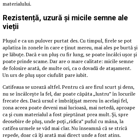
materialului.
Rezistență, uzură și micile semne ale
vieții
Plușul e ca un pulover purtat des. Cu timpul, firele se pot
aplatiza în zonele în care e ținut mereu, mai ales pe burtă și
pe lăbuțe. Dacă e un pluș cu fir lung, se poate încâlci ușor și
poate prinde scame. Dar are o mare calitate: micile semne
de folosire arată, de multe ori, ca o dovadă de atașament.
Un urs de pluș ușor ciufulit pare iubit.
Catifeaua se uzează altfel. Pentru că are firul scurt și dens,
nu se încâlcește la fel, dar poate căpăta „lustru” în locurile
frecate des. Dacă ursul e îmbrățișat mereu în același fel,
zona aceea poate deveni mai lucioasă, mai netedă, aproape
ca și cum materialul a fost pieptănat prea mult. Și, spre
deosebire de pluș, unde poți „ridica” puful cu mâna, la
catifea urmele se văd mai clar. Nu înseamnă că se strică
repede, doar că îți arată mai direct unde a fost atins.