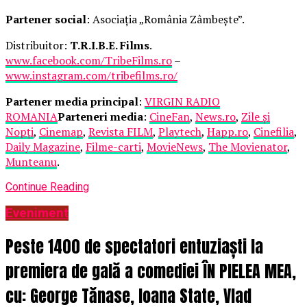
Partener social
: Asociația „România Zâmbește”.
Distribuitor:
T.R.I.B.E. Films
.
www.facebook.com/TribeFilms.ro
–
www.instagram.com/tribefilms.ro/
Partener media principal
:
VIRGIN RADIO
ROMANIA
Parteneri media
:
CineFan
,
News.ro
,
Zile și
Nopți
,
Cinemap
,
Revista FILM
,
Playtech
,
Happ.ro
,
Cinefilia
,
Daily Magazine
,
Filme-carti
,
MovieNews
,
The Movienator
,
Munteanu
.
Continue Reading
Eveniment
Peste 1400 de spectatori entuziaști la
premiera de gală a comediei ÎN PIELEA MEA,
cu: George Tănase, Ioana State, Vlad