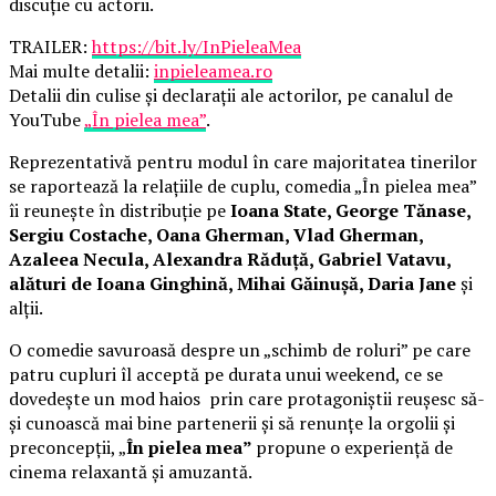
discuție cu actorii.
TRAILER:
https://bit.ly/InPieleaMea
Mai multe detalii:
inpieleamea.ro
Detalii din culise și declarații ale actorilor, pe canalul de
YouTube
„În pielea mea”
.
Reprezentativă pentru modul în care majoritatea tinerilor
se raportează la relațiile de cuplu, comedia „În pielea mea”
îi reunește în distribuție pe
Ioana State, George Tănase,
Sergiu Costache, Oana Gherman, Vlad Gherman,
Azaleea Necula, Alexandra Răduță, Gabriel Vatavu,
alături de Ioana Ginghină, Mihai Găinușă, Daria Jane
și
alții.
O comedie savuroasă despre un „schimb de roluri” pe care
patru cupluri îl acceptă pe durata unui weekend, ce se
dovedește un mod haios prin care protagoniștii reușesc să-
și cunoască mai bine partenerii și să renunțe la orgolii și
preconcepții, „
În pielea mea”
propune o experiență de
cinema relaxantă și amuzantă.