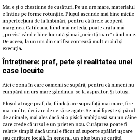
Mai e și o chestiune de cusături. Pe un urs mare, materialul
e întins pe forme rotunjite. Plușul ascunde mai bine micile
imperfecțiuni de la îmbinări, pentru că firele acoperă
marginea. Catifeaua, fiind mai netedă, poate arăta mai
„precis” când e bine lucrată și mai „neiertătoare” când nu e.
De aceea, la un urs din catifea contează mult croiul și
execuția.
Întreținere: praf, pete și realitatea unei
case locuite
Aici e zona în care oamenii se supără, pentru că nimeni nu
cumpără un urs mare gândindu-se la aspirator. Și totuși.
Plușul atrage praf, da, fiindcă are suprafață mai mare, fire
mai multe, deci are de ce să se agațe. Se mai lipește și părul
de animale, mai ales dacă ai o pisică ambițioasă sau un câine
care crede că ursul e un prieten nou. Curățarea poate fi
relativ simplă dacă ursul e făcut să suporte spălări ușoare
sau curățare locală. În general, un pluș bun se curăță