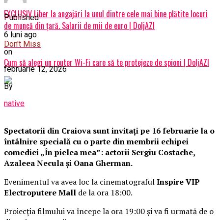
EXCLUSIV Liber la angajări la unul dintre cele mai bine plătite locuri
Published
de muncă din țară. Salarii de mii de euro | DoljAZI
6 luni ago
Don't Miss
on
Cum să alegi un router Wi-Fi care să te protejeze de spioni | DoljAZI
februarie 12, 2026
By
native
Spectatorii din Craiova sunt invitați pe 16 februarie la o
întâlnire specială cu o parte din membrii echipei
comediei „În pielea mea”: actorii Sergiu Costache,
Azaleea Necula și Oana Gherman.
Evenimentul va avea loc la cinematograful
Inspire VIP
Electroputere Mall
de la ora 18:00.
Proiecția filmului va începe la ora 19:00 și va fi urmată de o