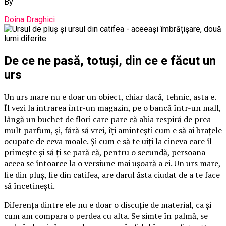
By
Doina Draghici
De ce ne pasă, totuși, din ce e făcut un
urs
Un urs mare nu e doar un obiect, chiar dacă, tehnic, asta e.
Îl vezi la intrarea într-un magazin, pe o bancă într-un mall,
lângă un buchet de flori care pare că abia respiră de prea
mult parfum, și, fără să vrei, îți amintești cum e să ai brațele
ocupate de ceva moale. Și cum e să te uiți la cineva care îl
primește și să ți se pară că, pentru o secundă, persoana
aceea se întoarce la o versiune mai ușoară a ei. Un urs mare,
fie din pluș, fie din catifea, are darul ăsta ciudat de a te face
să încetinești.
Diferența dintre ele nu e doar o discuție de material, ca și
cum am compara o perdea cu alta. Se simte în palmă, se