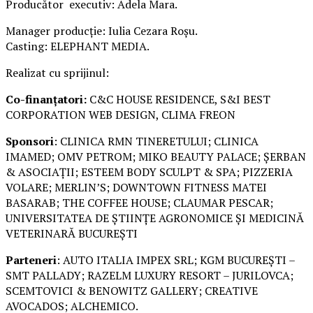
Producător executiv: Adela Mara.
Manager producție: Iulia Cezara Roșu.
Casting: ELEPHANT MEDIA.
Realizat cu sprijinul:
Co-finanțatori:
C&C HOUSE RESIDENCE, S&I BEST
CORPORATION WEB DESIGN, CLIMA FREON
Sponsori
: CLINICA RMN TINERETULUI; CLINICA
IMAMED; OMV PETROM; MIKO BEAUTY PALACE; ȘERBAN
& ASOCIAȚII; ESTEEM BODY SCULPT & SPA; PIZZERIA
VOLARE; MERLIN’S; DOWNTOWN FITNESS MATEI
BASARAB; THE COFFEE HOUSE; CLAUMAR PESCAR;
UNIVERSITATEA DE ȘTIINȚE AGRONOMICE ȘI MEDICINĂ
VETERINARĂ BUCUREȘTI
Parteneri
: AUTO ITALIA IMPEX SRL; KGM BUCUREȘTI –
SMT PALLADY; RAZELM LUXURY RESORT – JURILOVCA;
SCEMTOVICI & BENOWITZ GALLERY; CREATIVE
AVOCADOS; ALCHEMICO.