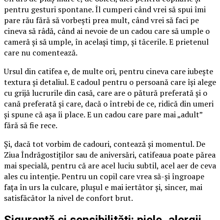
pentru gesturi spontane. Îl cumperi când vrei să spui îmi
pare rău fără să vorbești prea mult, când vrei să faci pe
cineva să râdă, când ai nevoie de un cadou care să umple o
cameră și să umple, în același timp, și tăcerile. E prietenul
care nu comentează.
Ursul din catifea e, de multe ori, pentru cineva care iubește
textura și detaliul. E cadoul pentru o persoană care își alege
cu grijă lucrurile din casă, care are o pătură preferată și o
cană preferată și care, dacă o întrebi de ce, ridică din umeri
și spune că așa îi place. E un cadou care pare mai „adult”
fără să fie rece.
Și, dacă tot vorbim de cadouri, contează și momentul. De
Ziua Îndrăgostiților sau de aniversări, catifeaua poate părea
mai specială, pentru că are acel luciu subtil, acel aer de ceva
ales cu intenție. Pentru un copil care vrea să-și îngroape
fața în urs la culcare, plușul e mai iertător și, sincer, mai
satisfăcător la nivel de confort brut.