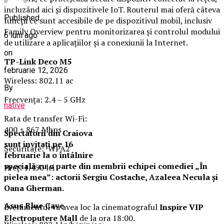
incluzând aici şi dispozitivele IoT. Routerul mai oferă câteva
Published
funcţii ce sunt accesibile de pe dispozitivul mobil, inclusiv
Family Overview pentru monitorizarea şi controlul modului
6 luni ago
de utilizare a aplicaţiilor şi a conexiunii la Internet.
on
TP-Link Deco M5
februarie 12, 2026
Wireless: 802.11 ac
By
Frecvenţa: 2.4 – 5 GHz
native
Rata de transfer Wi-Fi:
400 + 867 Mbps
Spectatorii din Craiova
sunt invitați pe 16
Securitate: WPA2
februarie la o întâlnire
specială cu o parte din membrii echipei comediei „În
Preţ: 1.450 lei
pielea mea”: actorii Sergiu Costache, Azaleea Necula și
Oana Gherman.
Asus Blue Cave
Evenimentul va avea loc la cinematograful
Inspire VIP
Electroputere Mall
de la ora 18:00.