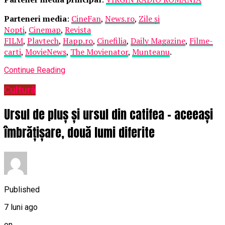
Parteneri media
:
CineFan
,
News.ro
,
Zile și
Nopți
,
Cinemap
,
Revista
FILM
,
Playtech
,
Happ.ro
,
Cinefilia
,
Daily Magazine
,
Filme-
carti
,
MovieNews
,
The Movienator
,
Munteanu
.
Continue Reading
Cultură
Ursul de pluș și ursul din catifea – aceeași
îmbrățișare, două lumi diferite
Published
7 luni ago
on