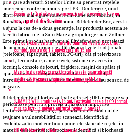
prin care adversarii Statelor Unite au penetrat reţelele
americane, conform unui raport FBI. Din fericire, unul
EvenimenteGratuite.ro promovează online evenimentele cu
dintre cele mai sigure routere din lume este fabricat, în
acces gratuit din România
România, de Bitdefender. Denumit Bitdefender Box, acesta
a ajuns la cea de-a doua generaţie, iar producţia acestuia se
face în fabrica de la Satu Mare a grupului german Zollner.
Este primul produs hardware al Bitdefender şi protejează
Tot ce trebuie sa stii inainte de Summer Well 2026. Ghidul
de ameninţări informatice atât dispozitivele tradiţionale
complet pentru editia aniversara de 15 ani
(telefoane, laptopuri, tablete, PC-uri), cât şi televizoare
smart, termostate, camere web, sisteme de acces în
locuinţă, console de jocuri, frigidere, maşini de spălat şi
Mașinile de spălat și uscătoarele bazate pe inteligență
aparate de aer condiţionat conectate la internet,
artificială îți cunosc hainele mai bine decât tine
întrerupătoare şi instalaţii de iluminat, prize sau senzori de
mişcare.
Bitdefender Box blochează toate adresele URL nesigure sau
SUMMER WELL implineste 15 ani. Festivalul care a transformat
periculoase pentru a proteja utilizatorii împotriva
muzica intr-un univers cultural revine in august
tentativelor de „phishing“ şi fraudă online. Modulul de
evaluare a vulnerabilităţilor scanează, identifică şi
evidenţiază în mod continuu punctele slabe ale reţelei în
HONOR Magic V6: designul care se poartă
materie de securitate. Dispozitivul identifică şi blochează