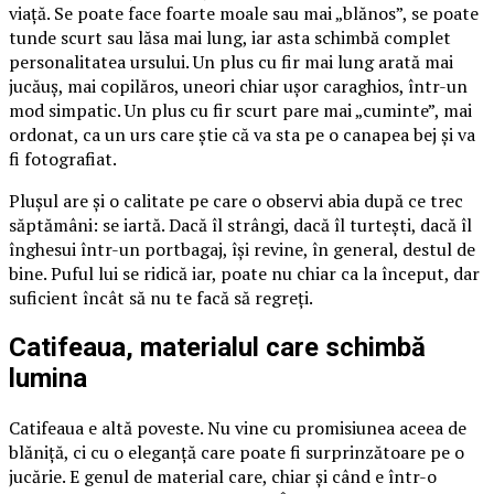
viață. Se poate face foarte moale sau mai „blănos”, se poate
tunde scurt sau lăsa mai lung, iar asta schimbă complet
personalitatea ursului. Un plus cu fir mai lung arată mai
jucăuș, mai copilăros, uneori chiar ușor caraghios, într-un
mod simpatic. Un plus cu fir scurt pare mai „cuminte”, mai
ordonat, ca un urs care știe că va sta pe o canapea bej și va
fi fotografiat.
Plușul are și o calitate pe care o observi abia după ce trec
săptămâni: se iartă. Dacă îl strângi, dacă îl turtești, dacă îl
înghesui într-un portbagaj, își revine, în general, destul de
bine. Puful lui se ridică iar, poate nu chiar ca la început, dar
suficient încât să nu te facă să regreți.
Catifeaua, materialul care schimbă
lumina
Catifeaua e altă poveste. Nu vine cu promisiunea aceea de
blăniță, ci cu o eleganță care poate fi surprinzătoare pe o
jucărie. E genul de material care, chiar și când e într-o