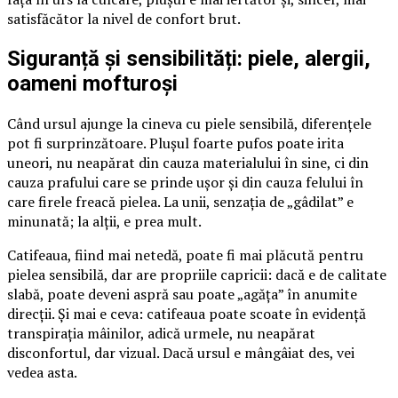
satisfăcător la nivel de confort brut.
Siguranță și sensibilități: piele, alergii,
oameni mofturoși
Când ursul ajunge la cineva cu piele sensibilă, diferențele
pot fi surprinzătoare. Plușul foarte pufos poate irita
uneori, nu neapărat din cauza materialului în sine, ci din
cauza prafului care se prinde ușor și din cauza felului în
care firele freacă pielea. La unii, senzația de „gâdilat” e
minunată; la alții, e prea mult.
Catifeaua, fiind mai netedă, poate fi mai plăcută pentru
pielea sensibilă, dar are propriile capricii: dacă e de calitate
slabă, poate deveni aspră sau poate „agăța” în anumite
direcții. Și mai e ceva: catifeaua poate scoate în evidență
transpirația mâinilor, adică urmele, nu neapărat
disconfortul, dar vizual. Dacă ursul e mângâiat des, vei
vedea asta.