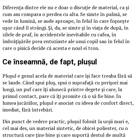
Diferența dintre ele nu e doar o discuție de material, ca și
cum am compara o perdea cu alta. Se simte în palmă, se
vede în lumină, se aude aproape, în felul în care foșnește
ușor când îl strângi. Și, da, se simte și în viața de după, în
zilele de praf, în accidentele inevitabile cu cafea, în
îmbrățișările prea entuziaste ale unui copil sau în felul în
care o pisică decide că acesta e noul ei tron.
Ce înseamnă, de fapt, plușul
Plușul e genul acela de material care își face treaba fără să
se laude. Când spui pluș, spui o suprafață cu perișori mai
lungi, un puf care îți alunecă printre degete și care, la
primul contact, pare că îți promite că o să fie bine. În
lumea jucăriilor, plușul e asociat cu ideea de confort direct,
imediat, fără întrebări.
Din punct de vedere practic, plușul folosit la urșii mari e,
cel mai des, un material sintetic, de obicei poliester, cu o
structură care ține bine și care suportă destul de multă