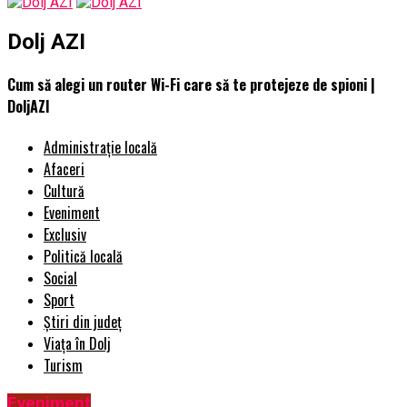
Dolj AZI
Cum să alegi un router Wi-Fi care să te protejeze de spioni |
DoljAZI
Administrație locală
Afaceri
Cultură
Eveniment
Exclusiv
Politică locală
Social
Sport
Știri din județ
Viața în Dolj
Turism
Eveniment