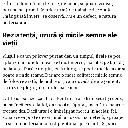
e. Într-o lumină foarte rece, de neon, se poate vedea și
partea mai practică: orice urmă de mână, orice zonă
„mângâiată invers” se observă. Nu e un defect, e natura
materialului.
Rezistență, uzură și micile semne ale
vieții
Plușul e ca un pulover purtat des. Cu timpul, firele se pot
aplatiza în zonele în care e ținut mereu, mai ales pe burtă și
pe lăbuțe. Dacă e un pluș cu fir lung, se poate încâlci ușor și
poate prinde scame. Dar are o mare calitate: micile semne
de folosire arată, de multe ori, ca o dovadă de atașament.
Un urs de pluș ușor ciufulit pare iubit.
Catifeaua se uzează altfel. Pentru că are firul scurt și dens,
nu se încâlcește la fel, dar poate căpăta „lustru” în locurile
frecate des. Dacă ursul e îmbrățișat mereu în același fel,
zona aceea poate deveni mai lucioasă, mai netedă, aproape
ca și cum materialul a fost pieptănat prea mult. Și, spre