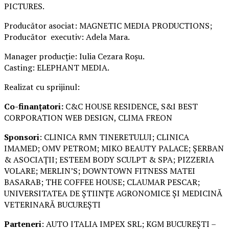
PICTURES.
Producător asociat: MAGNETIC MEDIA PRODUCTIONS;
Producător executiv: Adela Mara.
Manager producție: Iulia Cezara Roșu.
Casting: ELEPHANT MEDIA.
Realizat cu sprijinul:
Co-finanțatori:
C&C HOUSE RESIDENCE, S&I BEST
CORPORATION WEB DESIGN, CLIMA FREON
Sponsori
: CLINICA RMN TINERETULUI; CLINICA
IMAMED; OMV PETROM; MIKO BEAUTY PALACE; ȘERBAN
& ASOCIAȚII; ESTEEM BODY SCULPT & SPA; PIZZERIA
VOLARE; MERLIN’S; DOWNTOWN FITNESS MATEI
BASARAB; THE COFFEE HOUSE; CLAUMAR PESCAR;
UNIVERSITATEA DE ȘTIINȚE AGRONOMICE ȘI MEDICINĂ
VETERINARĂ BUCUREȘTI
Parteneri
: AUTO ITALIA IMPEX SRL; KGM BUCUREȘTI –