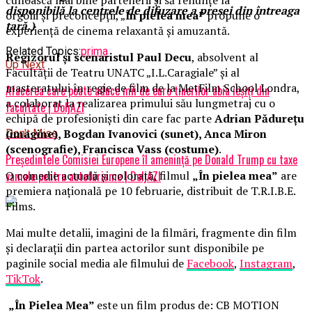
disponibilă la centrele de difuzare a presei din întreaga
orgolii și preconcepții, „
În pielea mea”
propune o
ţară.)
experiență de cinema relaxantă și amuzantă.
Related Topics:
prima
Regizorul și scenaristul Paul Decu
, absolvent al
Up Next
Facultății de Teatru UNATC „I.L.Caragiale” și al
masteratului în regie de film de la MetFilm School Londra,
Afacerea care poate aduce mii de euro tinerilor abia ieșiți din
a colaborat la realizarea primului său lungmetraj cu o
facultate | DoljAZI
echipă de profesioniști din care fac parte
Adrian Pădurețu
(imagine), Bogdan Ivanovici (sunet), Anca Miron
Don't Miss
(scenografie), Francisca Vass (costume)
.
Președintele Comisiei Europene îl ameninţă pe Donald Trump cu taxe
O comedie actuală și colorată, filmul
„În pielea mea”
are
vamale pentru autoturisme | DoljAZI
premiera națională pe 10 februarie, distribuit de T.R.I.B.E.
Films.
Mai multe detalii, imagini de la filmări, fragmente din film
și declarații din partea actorilor sunt disponibile pe
paginile social media ale filmului de
Facebook
,
Instagram
,
TikTok
.
„În Pielea Mea”
este un film produs de: CB MOTION