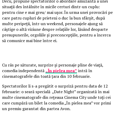
Decu, propune spectatorilor o abordare amuzantă a unei
situații des întâlnite în micile certuri dintr-un cuplu:
pentru cine e mai greu/ mai ușor. În urma unei provocări pe
care patru cupluri de prieteni o duc la bun sfârșit, după
multe peripeții, într-un weekend, personajele ajung să
câștige o altă viziune despre relațiile lor, lăsând deoparte
presupunerile, orgoliile și preconcepțiile, pentru a încerca
să comunice mai bine între ei.
Cu râs pe săturate, surprize și personaje pline de viață,
comedia independentă
„În pielea mea”
intră în
cinematografele din toată țara din 10 februarie.
Spectatorilor li s-a pregătit o surpriză pentru data de 12
februarie: o seară specială „Date Night” organizată în mai
multe cinematografe din rețeaua Cinema City unde toți cei
care cumpără un bilet la comedia „În pielea mea” vor primi
un premiu garantat din partea Avon.