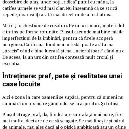
deosebire de pluș, unde poți „ridica” puful cu mâna, la
catifea urmele se văd mai clar. Nu înseamnă că se strică
repede, doar că îți arată mai direct unde a fost atins.
Mai e și o chestiune de cusături. Pe un urs mare, materialul
e întins pe forme rotunjite. Plușul ascunde mai bine micile
imperfecțiuni de la îmbinări, pentru că firele acoperă
marginea. Catifeaua, fiind mai netedă, poate arăta mai
„precis” când e bine lucrată și mai „neiertătoare” când nu e.
De aceea, la un urs din catifea contează mult croiul și
execuția.
Întreținere: praf, pete și realitatea unei
case locuite
Aici e zona în care oamenii se supără, pentru că nimeni nu
cumpără un urs mare gândindu-se la aspirator. Și totuși.
Plușul atrage praf, da, fiindcă are suprafață mai mare, fire
mai multe, deci are de ce să se agațe. Se mai lipește și părul
de animale, mai ales dacă ai o pisică ambițioasă sau un câine