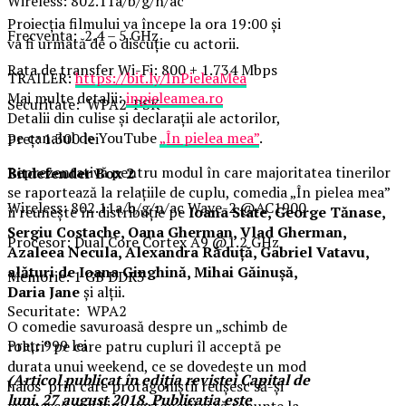
Wireless: 802.11a/b/g/n/ac
Proiecția filmului va începe la ora 19:00 și
Frecvenţa: 2.4 – 5 GHz
va fi urmată de o discuție cu actorii.
Rata de transfer Wi-Fi: 800 + 1.734 Mbps
TRAILER:
https://bit.ly/InPieleaMea
Mai multe detalii:
inpieleamea.ro
Securitate: WPA2-PSK
Detalii din culise și declarații ale actorilor,
pe canalul de YouTube
„În pielea mea”
.
Preţ: 1.300 lei
Reprezentativă pentru modul în care majoritatea tinerilor
Bitdefender Box 2
se raportează la relațiile de cuplu, comedia „În pielea mea”
Wireless: 802.11a/b/g/n/ac Wave-2 @AC1900
îi reunește în distribuție pe
Ioana State, George Tănase,
Sergiu Costache, Oana Gherman, Vlad Gherman,
Procesor: Dual Core Cortex A9 @1.2 GHz
Azaleea Necula, Alexandra Răduță, Gabriel Vatavu,
alături de Ioana Ginghină, Mihai Găinușă,
Memorie: 1 GB DDR3
Daria Jane
și alții.
Securitate: WPA2
O comedie savuroasă despre un „schimb de
Preţ: 999 lei
roluri” pe care patru cupluri îl acceptă pe
durata unui weekend, ce se dovedește un mod
(Articol publicat în ediţia revistei Capital de
haios prin care protagoniștii reușesc să-și
luni, 27 august 2018. Publicaţia este
cunoască mai bine partenerii și să renunțe la