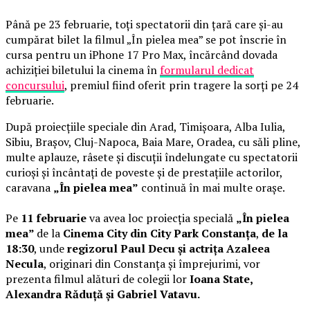
Până pe 23 februarie, toți spectatorii din țară care și-au
cumpărat bilet la filmul „În pielea mea” se pot înscrie în
cursa pentru un iPhone 17 Pro Max, încărcând dovada
achiziției biletului la cinema în
formularul dedicat
concursului
, premiul fiind oferit prin tragere la sorți pe 24
februarie.
După proiecțiile speciale din Arad, Timișoara, Alba Iulia,
Sibiu, Brașov, Cluj-Napoca, Baia Mare, Oradea, cu săli pline,
multe aplauze, râsete și discuții îndelungate cu spectatorii
curioși și încântați de poveste și de prestațiile actorilor,
caravana
„În pielea mea”
continuă în mai multe orașe.
Pe
11 februarie
va avea loc proiecția specială
„În pielea
mea”
de la
Cinema City din City Park Constanța
,
de la
18:30
, unde
regizorul Paul Decu și actrița Azaleea
Necula
, originari din Constanța și împrejurimi, vor
prezenta filmul alături de colegii lor
Ioana State,
Alexandra Răduță și Gabriel Vatavu.