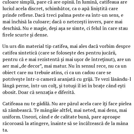
culoare simplă, pare că are opinii. În lumină, catifeaua are
luciul acela discret, schimbător, ca o apă liniștită care
prinde reflexe. Dacă treci palma peste ea într-un sens, e
mai închisă la culoare; dacă o netezești invers, pare mai
deschisă. Nu e magie, deși așa se simte, ci felul în care stau
firele scurte și dense.
Un urs din material tip catifea, mai ales dacă vorbim despre
catifea sintetică (care se folosește des pentru jucării,
pentru că e mai rezistentă și mai ușor de întreținut), are un
aer mai „de decor”, mai matur. Nu în sensul rece, nu ca un
obiect care nu trebuie atins, ci ca un cadou care se
potrivește într-o cameră aranjată cu grijă. Te vezi lăsându-l
lângă perne, într-un colț, și totuși îl iei în brațe când ești
obosit. Doar că senzația e diferită.
Catifeaua nu te gâdilă. Nu are părul acela care îți face pielea
să zâmbească. Te mângâie altfel, mai neted, mai dens, mai
uniform. Uneori, când e de calitate bună, pare aproape
răcoroasă la atingere, înainte să se încălzească de la mâna
ta.