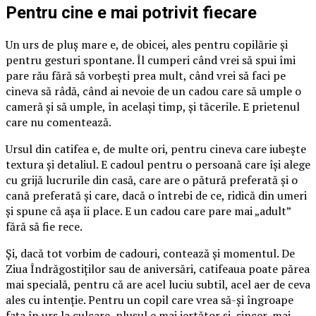
Pentru cine e mai potrivit fiecare
Un urs de pluș mare e, de obicei, ales pentru copilărie și
pentru gesturi spontane. Îl cumperi când vrei să spui îmi
pare rău fără să vorbești prea mult, când vrei să faci pe
cineva să râdă, când ai nevoie de un cadou care să umple o
cameră și să umple, în același timp, și tăcerile. E prietenul
care nu comentează.
Ursul din catifea e, de multe ori, pentru cineva care iubește
textura și detaliul. E cadoul pentru o persoană care își alege
cu grijă lucrurile din casă, care are o pătură preferată și o
cană preferată și care, dacă o întrebi de ce, ridică din umeri
și spune că așa îi place. E un cadou care pare mai „adult”
fără să fie rece.
Și, dacă tot vorbim de cadouri, contează și momentul. De
Ziua Îndrăgostiților sau de aniversări, catifeaua poate părea
mai specială, pentru că are acel luciu subtil, acel aer de ceva
ales cu intenție. Pentru un copil care vrea să-și îngroape
fața în urs la culcare, plușul e mai iertător și, sincer, mai