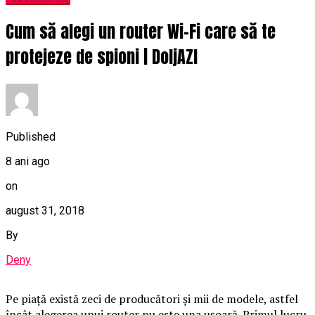
Cum să alegi un router Wi-Fi care să te
protejeze de spioni | DoljAZI
Published
8 ani ago
on
august 31, 2018
By
Deny
Pe piaţă există zeci de producători şi mii de modele, astfel
încât alegerea unui router nu este una uşoară. Primul lucru