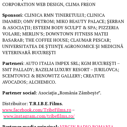
CORPORATION WEB DESIGN, CLIMA FREON
Sponsori
: CLINICA RMN TINERETULUI; CLINICA
IMAMED; OMV PETROM; MIKO BEAUTY PALACE; ȘERBAN
& ASOCIAȚII; ESTEEM BODY SCULPT & SPA; PIZZERIA
VOLARE; MERLIN’S; DOWNTOWN FITNESS MATEI
BASARAB; THE COFFEE HOUSE; CLAUMAR PESCAR;
UNIVERSITATEA DE ȘTIINȚE AGRONOMICE ȘI MEDICINĂ
VETERINARĂ BUCUREȘTI
Parteneri
: AUTO ITALIA IMPEX SRL; KGM BUCUREȘTI –
SMT PALLADY; RAZELM LUXURY RESORT – JURILOVCA;
SCEMTOVICI & BENOWITZ GALLERY; CREATIVE
AVOCADOS; ALCHEMICO.
Partener social
: Asociația „România Zâmbește”.
Distribuitor:
T.R.I.B.E. Films
.
www.facebook.com/TribeFilms.ro
–
www.instagram.com/tribefilms.ro/
Partener media principal
:
VIRGIN RADIO ROMANIA