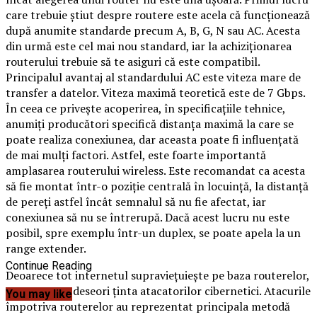
care trebuie ştiut despre routere este acela că funcţionează
după anumite standarde precum A, B, G, N sau AC. Acesta
din urmă este cel mai nou standard, iar la achiziţionarea
routerului trebuie să te asiguri că este compatibil.
Principalul avantaj al standardului AC este viteza mare de
transfer a datelor. Viteza maximă teoretică este de 7 Gbps.
În ceea ce priveşte acoperirea, în specificaţiile tehnice,
anumiţi producători specifică distanţa maximă la care se
poate realiza conexiunea, dar aceasta poate fi influenţată
de mai mulţi factori. Astfel, este foarte importantă
amplasarea routerului wireless. Este recomandat ca acesta
să fie montat într-o poziţie centrală în locuinţă, la distanţă
de pereţi astfel încât semnalul să nu fie afectat, iar
conexiunea să nu se întrerupă. Dacă acest lucru nu este
posibil, spre exemplu într-un duplex, se poate apela la un
range extender.
Continue Reading
Deoarece tot internetul supravieţuieşte pe baza routerelor,
acestea sunt deseori ţinta atacatorilor cibernetici. Atacurile
You may like
împotriva routerelor au reprezentat principala metodă