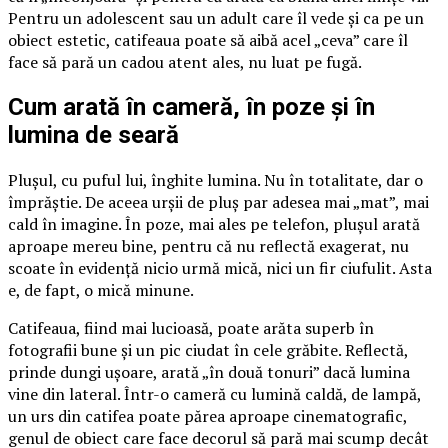
Pentru un adolescent sau un adult care îl vede și ca pe un
obiect estetic, catifeaua poate să aibă acel „ceva” care îl
face să pară un cadou atent ales, nu luat pe fugă.
Cum arată în cameră, în poze și în
lumina de seară
Plușul, cu puful lui, înghite lumina. Nu în totalitate, dar o
împrăștie. De aceea urșii de pluș par adesea mai „mat”, mai
cald în imagine. În poze, mai ales pe telefon, plușul arată
aproape mereu bine, pentru că nu reflectă exagerat, nu
scoate în evidență nicio urmă mică, nici un fir ciufulit. Asta
e, de fapt, o mică minune.
Catifeaua, fiind mai lucioasă, poate arăta superb în
fotografii bune și un pic ciudat în cele grăbite. Reflectă,
prinde dungi ușoare, arată „în două tonuri” dacă lumina
vine din lateral. Într-o cameră cu lumină caldă, de lampă,
un urs din catifea poate părea aproape cinematografic,
genul de obiect care face decorul să pară mai scump decât