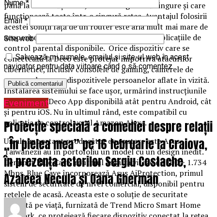
Nume
*
până la 10 unităţi Deco, ce se configurează singure şi care
funcţionează toate într-o singură reţea. Avantajul folosirii
Email
*
acestei soluţii faţă de un router este aria mult mai mare de
acoperire şi, în plus, nivelul de securitate şi aplicaţiile de
Site web
control parental disponibile. Orice dispozitiv care se
Salvează-mi numele, emailul și site-ul web în acest
conectează la Deco este protejat împotriva atacurilor
navigator pentru data viitoare când o să comentez.
cibernetice, inclusiv consolele de gaming, camerele de
supraveghere sau dispozitivele persoanelor aflate în vizită.
Instalarea sistemului se face uşor, urmărind instrucţiunile
din aplicaţia Deco App disponibilă atât pentru Android, cât
Eveniment
şi pentru iOS. Nu în ultimul rând, este compatibil cu
aplicaţia de control vocal Amazon Alexa.
Proiecție specială a comediei despre relații
„În pielea mea” pe 16 februarie la Craiova,
Un alt important producător de routere este Asus.
Taiwanezii au în portofoliu un model cu un design inedit.
în prezența actorilor Sergiu Costache,
Denumit Blue Cave, routerul asigură viteze de 800 + 1.734
Mbps. Blue Cave încorporează Asus AiProtection, primul
Azaleea Necula și Oana Gherman
sistem de securitate de nivel comercial, disponibil pentru
reţelele de acasă. Aceasta este o soluţie de securitate
gratuită pe viaţă, furnizată de Trend Micro Smart Home
Network, ce protejează fiecare dispozitiv conectat la reţea,