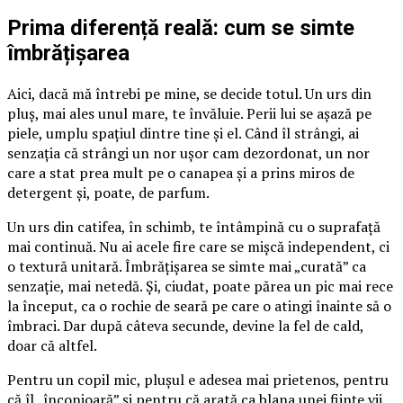
Prima diferență reală: cum se simte
îmbrățișarea
Aici, dacă mă întrebi pe mine, se decide totul. Un urs din
pluș, mai ales unul mare, te învăluie. Perii lui se așază pe
piele, umplu spațiul dintre tine și el. Când îl strângi, ai
senzația că strângi un nor ușor cam dezordonat, un nor
care a stat prea mult pe o canapea și a prins miros de
detergent și, poate, de parfum.
Un urs din catifea, în schimb, te întâmpină cu o suprafață
mai continuă. Nu ai acele fire care se mișcă independent, ci
o textură unitară. Îmbrățișarea se simte mai „curată” ca
senzație, mai netedă. Și, ciudat, poate părea un pic mai rece
la început, ca o rochie de seară pe care o atingi înainte să o
îmbraci. Dar după câteva secunde, devine la fel de cald,
doar că altfel.
Pentru un copil mic, plușul e adesea mai prietenos, pentru
că îl „înconjoară” și pentru că arată ca blana unei ființe vii.