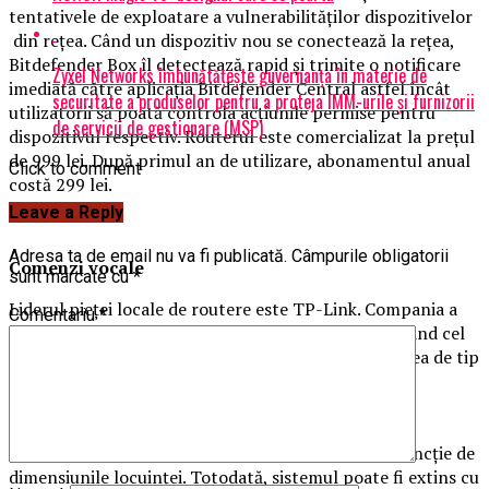
tentativele de exploatare a vulnerabilităţilor dispozitivelor
din reţea. Când un dispozitiv nou se conectează la reţea,
Bitdefender Box îl detectează rapid şi trimite o notificare
Zyxel Networks îmbunătățește guvernanța în materie de
imediată către aplicaţia Bitdefender Central astfel încât
securitate a produselor pentru a proteja IMM-urile și furnizorii
utilizatorii să poată controla acţiunile permise pentru
de servicii de gestionare (MSP)
dispozitivul respectiv. Routerul este comercializat la preţul
de 999 lei. După primul an de utilizare, abonamentul anual
Click to comment
costă 299 lei.
Leave a Reply
Adresa ta de email nu va fi publicată.
Câmpurile obligatorii
Comenzi vocale
sunt marcate cu
*
Liderul pieţei locale de routere este TP-Link. Compania a
Comentariu
*
lansat recent Deco M5, pe care îl promovează ca fiind cel
mai sigur sistem Wi-Fi. Cunoscut şi ca soluţie de reţea de tip
mesh, TP-Link Deco M5 poate funcţiona ca router
independent oferind acoperire pe o suprafaţă de
aproximativ 140 mp, dar şi ca sistem cu trei unităţi
asigurând o acoperire de aproximativ 480 mp, în funcţie de
dimensiunile locuinţei. Totodată, sistemul poate fi extins cu