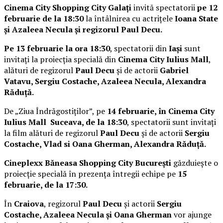
Cinema City Shopping City Galați
invită spectatorii
pe 12
februarie de la 18:30
la întâlnirea cu actrițele
Ioana State
și Azaleea Necula și regizorul Paul Decu.
Pe 13 februarie la ora 18:30
, spectatorii din
Iași
sunt
invitați la proiecția specială din
Cinema City Iulius Mall
,
alături de regizorul
Paul Decu
și de actorii
Gabriel
Vatavu, Sergiu Costache, Azaleea Necula, Alexandra
Răduță.
De „Ziua Îndrăgostiților”, pe
14 februarie, în Cinema City
Iulius Mall Suceava, de la 18:30
, spectatorii sunt invitați
la film alături de regizorul
Paul Decu
și de actorii
Sergiu
Costache, Vlad si Oana Gherman, Alexandra Răduță.
Cineplexx Băneasa Shopping City București
găzduiește o
proiecție specială în prezența întregii echipe pe
15
februarie, de la 17:30.
În
Craiova
, regizorul
Paul Decu
și actorii
Sergiu
Costache, Azaleea Necula și Oana Gherman
vor ajunge