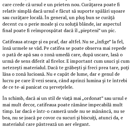
care crede că ursul e un prieten nou. Curățarea poate fi
relativ simplă dacă ursul e făcut să suporte spălări ușoare
sau curățare locală. În general, un pluș bun se curăță
decent cu o perie moale și cu soluții blânde, iar aspectul
final poate fi reîmprospătat dacă îl „piepteni” un pic.
Catifeaua atrage și ea praf, dar altfel. Nu se „înfige” la fel,
însă urmele se văd. Pe catifea se poate observa mai repede
o pată de apă sau o zonă umedă care, după uscare, lasă o
urmă de sens diferit al firelor. E important cum usuci și cum
netezești materialul. Dacă te grăbești și freci prea tare, poți
lăsa o zonă lucioasă. Nu e capăt de lume, dar e genul de
lucru pe care îl vezi seara, când aprinzi lumina și te întrebi
de ce te-ai panicat cu șervețelele.
În schimb, dacă ai un stil de viață mai „ordonat” sau ursul e
mai mult decor, catifeaua poate rămâne impecabilă mult
timp. Iar dacă e într-o cameră unde nu se mănâncă, nu se
bea, nu se joacă pe covor cu sucuri și biscuiți, atunci da, e
materialul care păstrează un aer elegant.