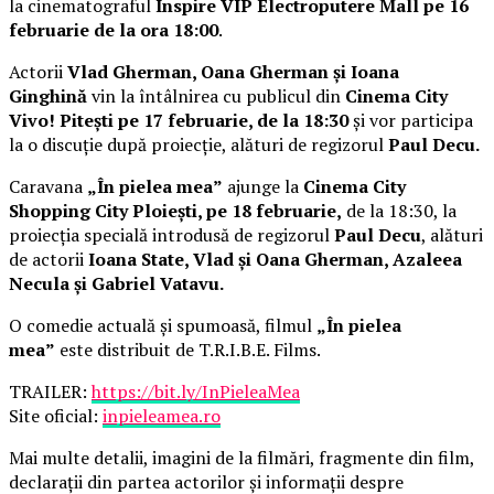
la cinematograful
Inspire VIP Electroputere Mall pe 16
februarie de la ora 18:00
.
Actorii
Vlad Gherman, Oana Gherman și Ioana
Ginghină
vin la întâlnirea cu publicul din
Cinema City
Vivo! Pitești pe 17 februarie, de la 18:30
și vor participa
la o discuție după proiecție, alături de regizorul
Paul Decu.
Caravana
„În pielea mea”
ajunge la
Cinema City
Shopping City Ploiești, pe 18 februarie,
de la 18:30, la
proiecția specială introdusă de regizorul
Paul Decu
, alături
de actorii
Ioana State, Vlad și Oana Gherman, Azaleea
Necula și Gabriel Vatavu.
O comedie actuală și spumoasă, filmul
„În pielea
mea”
este distribuit de T.R.I.B.E. Films.
TRAILER:
https://bit.ly/InPieleaMea
Site oficial:
inpieleamea.ro
Mai multe detalii, imagini de la filmări, fragmente din film,
declarații din partea actorilor și informații despre