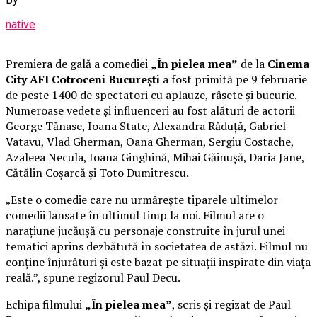
native
Premiera de gală a comediei
„În pielea mea”
de la
Cinema
City AFI Cotroceni București
a fost primită pe 9 februarie
de peste 1400 de spectatori cu aplauze, râsete și bucurie.
Numeroase vedete și influenceri au fost alături de actorii
George Tănase, Ioana State, Alexandra Răduță, Gabriel
Vatavu, Vlad Gherman, Oana Gherman, Sergiu Costache,
Azaleea Necula, Ioana Ginghină, Mihai Găinușă, Daria Jane,
Cătălin Coșarcă și Toto Dumitrescu.
„Este o comedie care nu urmărește tiparele ultimelor
comedii lansate în ultimul timp la noi. Filmul are o
narațiune jucăușă cu personaje construite în jurul unei
tematici aprins dezbătută în societatea de astăzi. Filmul nu
conține înjurături și este bazat pe situații inspirate din viața
reală.”, spune regizorul Paul Decu.
Echipa filmului
„În pielea mea”
, scris și regizat de Paul