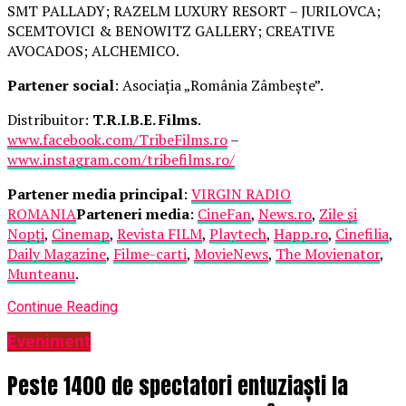
SMT PALLADY; RAZELM LUXURY RESORT – JURILOVCA;
SCEMTOVICI & BENOWITZ GALLERY; CREATIVE
AVOCADOS; ALCHEMICO.
Partener social
: Asociația „România Zâmbește”.
Distribuitor:
T.R.I.B.E. Films
.
www.facebook.com/TribeFilms.ro
–
www.instagram.com/tribefilms.ro/
Partener media principal
:
VIRGIN RADIO
ROMANIA
Parteneri media
:
CineFan
,
News.ro
,
Zile și
Nopți
,
Cinemap
,
Revista FILM
,
Playtech
,
Happ.ro
,
Cinefilia
,
Daily Magazine
,
Filme-carti
,
MovieNews
,
The Movienator
,
Munteanu
.
Continue Reading
Eveniment
Peste 1400 de spectatori entuziaști la