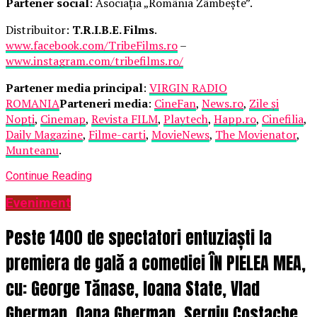
Partener social
: Asociația „România Zâmbește”.
Distribuitor:
T.R.I.B.E. Films
.
www.facebook.com/TribeFilms.ro
–
www.instagram.com/tribefilms.ro/
Partener media principal
:
VIRGIN RADIO
ROMANIA
Parteneri media
:
CineFan
,
News.ro
,
Zile și
Nopți
,
Cinemap
,
Revista FILM
,
Playtech
,
Happ.ro
,
Cinefilia
,
Daily Magazine
,
Filme-carti
,
MovieNews
,
The Movienator
,
Munteanu
.
Continue Reading
Eveniment
Peste 1400 de spectatori entuziaști la
premiera de gală a comediei ÎN PIELEA MEA,
cu: George Tănase, Ioana State, Vlad
Gherman, Oana Gherman, Sergiu Costache,