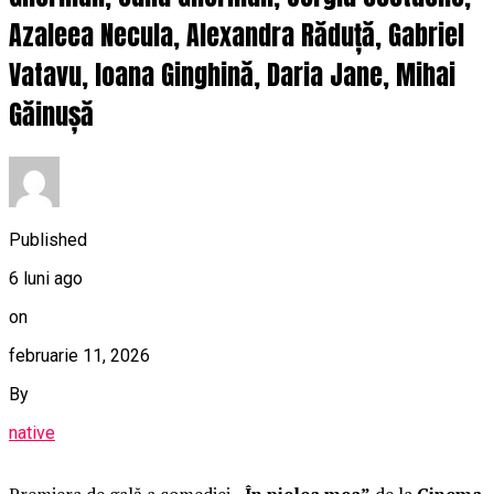
Azaleea Necula, Alexandra Răduță, Gabriel
Vatavu, Ioana Ginghină, Daria Jane, Mihai
Găinușă
Published
6 luni ago
on
februarie 11, 2026
By
native