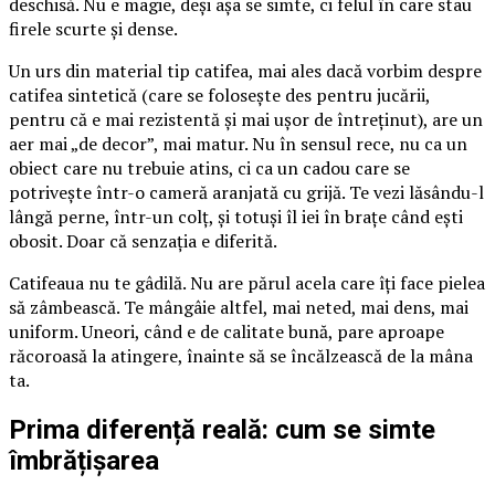
deschisă. Nu e magie, deși așa se simte, ci felul în care stau
firele scurte și dense.
Un urs din material tip catifea, mai ales dacă vorbim despre
catifea sintetică (care se folosește des pentru jucării,
pentru că e mai rezistentă și mai ușor de întreținut), are un
aer mai „de decor”, mai matur. Nu în sensul rece, nu ca un
obiect care nu trebuie atins, ci ca un cadou care se
potrivește într-o cameră aranjată cu grijă. Te vezi lăsându-l
lângă perne, într-un colț, și totuși îl iei în brațe când ești
obosit. Doar că senzația e diferită.
Catifeaua nu te gâdilă. Nu are părul acela care îți face pielea
să zâmbească. Te mângâie altfel, mai neted, mai dens, mai
uniform. Uneori, când e de calitate bună, pare aproape
răcoroasă la atingere, înainte să se încălzească de la mâna
ta.
Prima diferență reală: cum se simte
îmbrățișarea