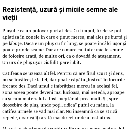
Rezistență, uzură și micile semne ale
vieții
Plușul e ca un pulover purtat des. Cu timpul, firele se pot
aplatiza în zonele în care e ținut mereu, mai ales pe burtă și
pe lăbuțe. Dacă e un pluș cu fir lung, se poate încâlci ușor și
poate prinde scame. Dar are o mare calitate: micile semne
de folosire arată, de multe ori, ca o dovadă de atașament.
Un urs de pluș ușor ciufulit pare iubit.
Catifeaua se uzează altfel. Pentru că are firul scurt și dens,
nu se încâlcește la fel, dar poate căpăta „lustru” în locurile
frecate des. Dacă ursul e îmbrățișat mereu în același fel,
zona aceea poate deveni mai lucioasă, mai netedă, aproape
ca și cum materialul a fost pieptănat prea mult. Și, spre
deosebire de pluș, unde poți „ridica” puful cu mâna, la
catifea urmele se văd mai clar. Nu înseamnă că se strică
repede, doar că îți arată mai direct unde a fost atins.
Mai e și o chestiune de cusături. Pe un urs mare, materialul