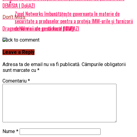
DEMISIA | DoljAZI
Zyxel Networks îmbunătățește guvernanța în materie de
Don't Miss
securitate a produselor pentru a proteja IMM-urile și furnizorii
de servicii de gestionare (MSP)
Dragnea NU mai are ce să facă! | DoljAZI
Click to comment
Leave a Reply
Adresa ta de email nu va fi publicată.
Câmpurile obligatorii
sunt marcate cu
*
Comentariu
*
Nume
*