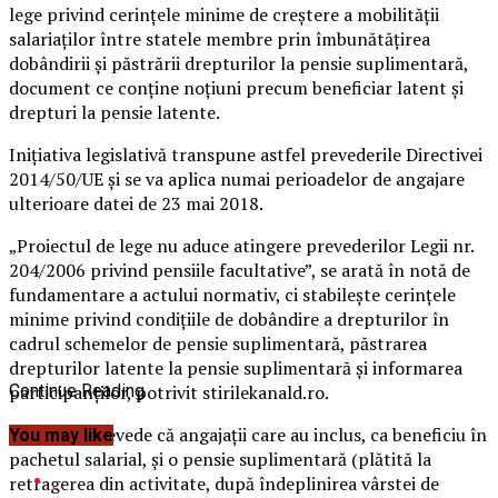
lege privind cerinţele minime de creştere a mobilităţii
salariaţilor între statele membre prin îmbunătăţirea
dobândirii şi păstrării drepturilor la pensie suplimentară,
document ce conţine noţiuni precum beneficiar latent şi
drepturi la pensie latente.
Iniţiativa legislativă transpune astfel prevederile Directivei
2014/50/UE şi se va aplica numai perioadelor de angajare
ulterioare datei de 23 mai 2018.
„Proiectul de lege nu aduce atingere prevederilor Legii nr.
204/2006 privind pensiile facultative”, se arată în notă de
fundamentare a actului normativ, ci stabileşte cerinţele
minime privind condiţiile de dobândire a drepturilor în
cadrul schemelor de pensie suplimentară, păstrarea
drepturilor latente la pensie suplimentară şi informarea
participanţilor, potrivit stirilekanald.ro.
Continue Reading
Proiectul prevede că angajaţii care au inclus, ca beneficiu în
You may like
pachetul salarial, şi o pensie suplimentară (plătită la
retragerea din activitate, după îndeplinirea vârstei de