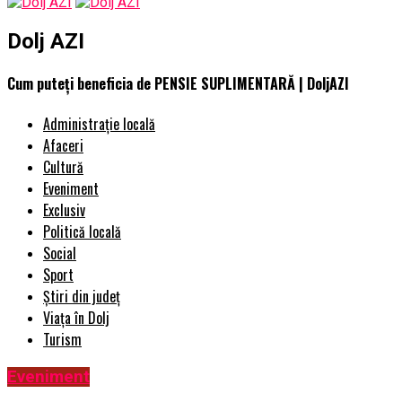
Dolj AZI
Cum puteți beneficia de PENSIE SUPLIMENTARĂ | DoljAZI
Administrație locală
Afaceri
Cultură
Eveniment
Exclusiv
Politică locală
Social
Sport
Știri din județ
Viața în Dolj
Turism
Eveniment