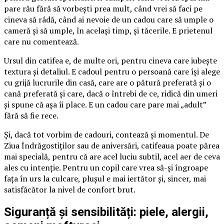
pare rău fără să vorbești prea mult, când vrei să faci pe
cineva să râdă, când ai nevoie de un cadou care să umple o
cameră și să umple, în același timp, și tăcerile. E prietenul
care nu comentează.
Ursul din catifea e, de multe ori, pentru cineva care iubește
textura și detaliul. E cadoul pentru o persoană care își alege
cu grijă lucrurile din casă, care are o pătură preferată și o
cană preferată și care, dacă o întrebi de ce, ridică din umeri
și spune că așa îi place. E un cadou care pare mai „adult”
fără să fie rece.
Și, dacă tot vorbim de cadouri, contează și momentul. De
Ziua Îndrăgostiților sau de aniversări, catifeaua poate părea
mai specială, pentru că are acel luciu subtil, acel aer de ceva
ales cu intenție. Pentru un copil care vrea să-și îngroape
fața în urs la culcare, plușul e mai iertător și, sincer, mai
satisfăcător la nivel de confort brut.
Siguranță și sensibilități: piele, alergii,