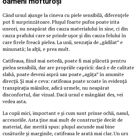
oameni mofturoși
Când ursul ajunge la cineva cu piele sensibilă, diferențele
pot fi surprinzătoare. Plușul foarte pufos poate irita
uneori, nu neapărat din cauza materialului în sine, ci din
cauza prafului care se prinde ușor și din cauza felului în
care firele freacă pielea. La unii, senzația de „gâdilat” e
minunată; la alții, e prea mult.
Catifeaua, fiind mai netedă, poate fi mai plăcută pentru
pielea sensibilă, dar are propriile capricii: dacă e de calitate
slabă, poate deveni aspră sau poate „agăța” în anumite
direcții. Și mai e ceva: catifeaua poate scoate în evidență
transpirația mâinilor, adică urmele, nu neapărat
disconfortul, dar vizual. Dacă ursul e mângâiat des, vei
vedea asta.
La copii mici, important e și cum sunt prinse ochii, nasul,
accesoriile. Asta ține mai mult de construcție decât de
material, dar merită spus: plușul ascunde mai bine
cusăturile și marginile, catifeaua le arată mai clar. Un urs