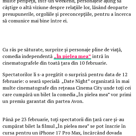
multe peripeții, într-un weekend, personajele ajung să
câștige o altă viziune despre relațiile lor, lăsând deoparte
presupunerile, orgoliile și preconcepțiile, pentru a încerca
să comunice mai bine între ei.
Cu râs pe săturate, surprize și personaje pline de viață,
comedia independentă
„În pielea mea”
intră în
cinematografele din toată țara din 10 februarie.
Spectatorilor li s-a pregătit o surpriză pentru data de 12
februarie: o seară specială „Date Night” organizată în mai
multe cinematografe din rețeaua Cinema City unde toți cei
care cumpără un bilet la comedia „În pielea mea” vor primi
un premiu garantat din partea Avon.
Până pe 23 februarie, toți spectatorii din țară care și-au
cumpărat bilet la filmul „În pielea mea” se pot înscrie în
cursa pentru un iPhone 17 Pro Max, încărcând dovada