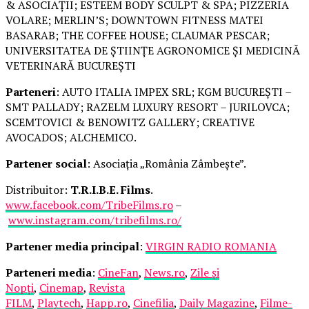
& ASOCIAȚII; ESTEEM BODY SCULPT & SPA; PIZZERIA
VOLARE; MERLIN’S; DOWNTOWN FITNESS MATEI
BASARAB; THE COFFEE HOUSE; CLAUMAR PESCAR;
UNIVERSITATEA DE ȘTIINȚE AGRONOMICE ȘI MEDICINĂ
VETERINARĂ BUCUREȘTI
Parteneri
: AUTO ITALIA IMPEX SRL; KGM BUCUREȘTI –
SMT PALLADY; RAZELM LUXURY RESORT – JURILOVCA;
SCEMTOVICI & BENOWITZ GALLERY; CREATIVE
AVOCADOS; ALCHEMICO.
Partener social
: Asociația „România Zâmbește”.
Distribuitor:
T.R.I.B.E. Films
.
www.facebook.com/TribeFilms.ro
–
www.instagram.com/tribefilms.ro/
Partener media principal
:
VIRGIN RADIO ROMANIA
Parteneri media
:
CineFan
,
News.ro
,
Zile și
Nopți
,
Cinemap
,
Revista
FILM
,
Playtech
,
Happ.ro
,
Cinefilia
,
Daily Magazine
,
Filme-