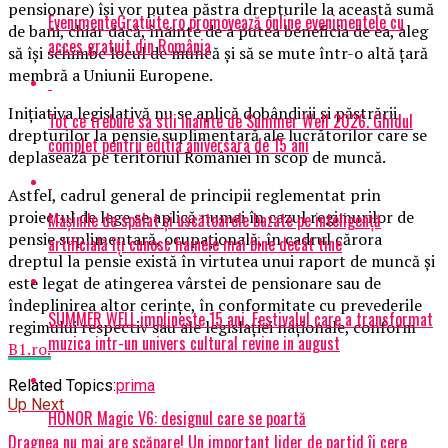
pensionare) îşi vor putea păstra drepturile la această sumă
EvenimenteGratuite.ro promovează online evenimentele cu
de bani, chiar dacă, înainte de a putea beneficia de ea, aleg
acces gratuit din România
să îşi schimbe locul de muncă şi să se mute într-o altă ţară
membră a Uniunii Europene.
Iniţiativa legislativă nu se aplică dobândirii şi păstrării
Tot ce trebuie sa stii inainte de Summer Well 2026. Ghidul
drepturilor la pensie suplimentară ale lucrătorilor care se
complet pentru editia aniversara de 15 ani
deplasează pe teritoriul României în scop de muncă.
Astfel, cadrul general de principii reglementat prin
proiectul de lege se aplică numai în cazul regimurilor de
Mașinile de spălat și uscătoarele bazate pe inteligență
pensie suplimentară, ocupaţională, în cadrul cărora
artificială îți cunosc hainele mai bine decât tine
dreptul la pensie există în virtutea unui raport de muncă şi
este legat de atingerea vârstei de pensionare sau de
îndeplinirea altor cerinţe, în conformitate cu prevederile
SUMMER WELL implineste 15 ani. Festivalul care a transformat
regimului respectiv sau ale legislaţiei naţionale, conform
muzica intr-un univers cultural revine in august
B1.ro.
Related Topics:
prima
Up Next
HONOR Magic V6: designul care se poartă
Dragnea nu mai are scăpare! Un important lider de partid îi cere