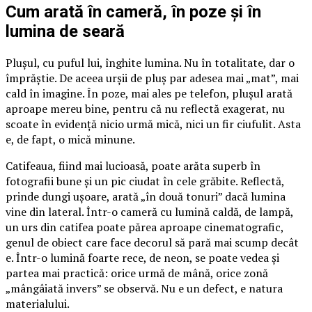
Cum arată în cameră, în poze și în
lumina de seară
Plușul, cu puful lui, înghite lumina. Nu în totalitate, dar o
împrăștie. De aceea urșii de pluș par adesea mai „mat”, mai
cald în imagine. În poze, mai ales pe telefon, plușul arată
aproape mereu bine, pentru că nu reflectă exagerat, nu
scoate în evidență nicio urmă mică, nici un fir ciufulit. Asta
e, de fapt, o mică minune.
Catifeaua, fiind mai lucioasă, poate arăta superb în
fotografii bune și un pic ciudat în cele grăbite. Reflectă,
prinde dungi ușoare, arată „în două tonuri” dacă lumina
vine din lateral. Într-o cameră cu lumină caldă, de lampă,
un urs din catifea poate părea aproape cinematografic,
genul de obiect care face decorul să pară mai scump decât
e. Într-o lumină foarte rece, de neon, se poate vedea și
partea mai practică: orice urmă de mână, orice zonă
„mângâiată invers” se observă. Nu e un defect, e natura
materialului.