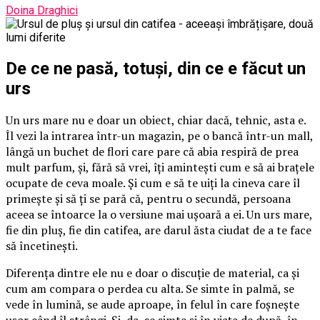
Doina Draghici
De ce ne pasă, totuși, din ce e făcut un
urs
Un urs mare nu e doar un obiect, chiar dacă, tehnic, asta e.
Îl vezi la intrarea într-un magazin, pe o bancă într-un mall,
lângă un buchet de flori care pare că abia respiră de prea
mult parfum, și, fără să vrei, îți amintești cum e să ai brațele
ocupate de ceva moale. Și cum e să te uiți la cineva care îl
primește și să ți se pară că, pentru o secundă, persoana
aceea se întoarce la o versiune mai ușoară a ei. Un urs mare,
fie din pluș, fie din catifea, are darul ăsta ciudat de a te face
să încetinești.
Diferența dintre ele nu e doar o discuție de material, ca și
cum am compara o perdea cu alta. Se simte în palmă, se
vede în lumină, se aude aproape, în felul în care foșnește