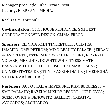
Manager producție: Iulia Cezara Roșu.
Casting: ELEPHANT MEDIA.
Realizat cu sprijinul:
Co-finanțatori:
C&C HOUSE RESIDENCE, S&I BEST
CORPORATION WEB DESIGN, CLIMA FREON
Sponsori
: CLINICA RMN TINERETULUI; CLINICA
IMAMED; OMV PETROM; MIKO BEAUTY PALACE; ȘERBAN
& ASOCIAȚII; ESTEEM BODY SCULPT & SPA; PIZZERIA
VOLARE; MERLIN’S; DOWNTOWN FITNESS MATEI
BASARAB; THE COFFEE HOUSE; CLAUMAR PESCAR;
UNIVERSITATEA DE ȘTIINȚE AGRONOMICE ȘI MEDICINĂ
VETERINARĂ BUCUREȘTI
Parteneri
: AUTO ITALIA IMPEX SRL; KGM BUCUREȘTI –
SMT PALLADY; RAZELM LUXURY RESORT – JURILOVCA;
SCEMTOVICI & BENOWITZ GALLERY; CREATIVE
AVOCADOS; ALCHEMICO.