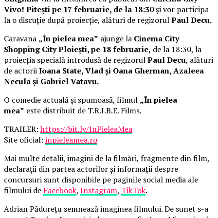
Vivo! Pitești pe 17 februarie, de la 18:30
și vor participa
la o discuție după proiecție, alături de regizorul
Paul Decu.
Caravana
„În pielea mea”
ajunge la
Cinema City
Shopping City Ploiești, pe 18 februarie,
de la 18:30, la
proiecția specială introdusă de regizorul
Paul Decu
, alături
de actorii
Ioana State, Vlad și Oana Gherman, Azaleea
Necula și Gabriel Vatavu.
O comedie actuală și spumoasă, filmul
„În pielea
mea”
este distribuit de T.R.I.B.E. Films.
TRAILER:
https://bit.ly/InPieleaMea
Site oficial:
inpieleamea.ro
Mai multe detalii, imagini de la filmări, fragmente din film,
declarații din partea actorilor și informații despre
concursuri sunt disponibile pe paginile social media ale
filmului de
Facebook
,
Instagram
,
TikTok
.
Adrian Pădurețu semnează imaginea filmului. De sunet s-a