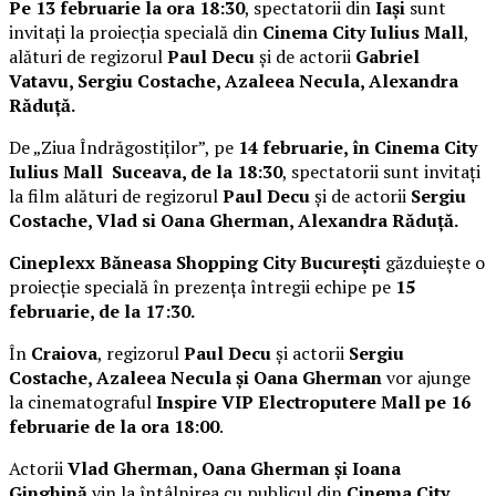
Pe 13 februarie la ora 18:30
, spectatorii din
Iași
sunt
invitați la proiecția specială din
Cinema City Iulius Mall
,
alături de regizorul
Paul Decu
și de actorii
Gabriel
Vatavu, Sergiu Costache, Azaleea Necula, Alexandra
Răduță.
De „Ziua Îndrăgostiților”, pe
14 februarie, în Cinema City
Iulius Mall Suceava, de la 18:30
, spectatorii sunt invitați
la film alături de regizorul
Paul Decu
și de actorii
Sergiu
Costache, Vlad si Oana Gherman, Alexandra Răduță.
Cineplexx Băneasa Shopping City București
găzduiește o
proiecție specială în prezența întregii echipe pe
15
februarie, de la 17:30.
În
Craiova
, regizorul
Paul Decu
și actorii
Sergiu
Costache, Azaleea Necula și Oana Gherman
vor ajunge
la cinematograful
Inspire VIP Electroputere Mall pe 16
februarie de la ora 18:00
.
Actorii
Vlad Gherman, Oana Gherman și Ioana
Ginghină
vin la întâlnirea cu publicul din
Cinema City