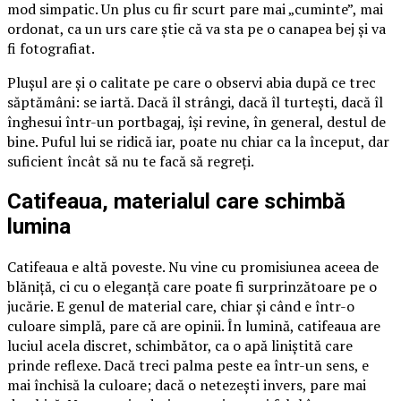
mod simpatic. Un plus cu fir scurt pare mai „cuminte”, mai
ordonat, ca un urs care știe că va sta pe o canapea bej și va
fi fotografiat.
Plușul are și o calitate pe care o observi abia după ce trec
săptămâni: se iartă. Dacă îl strângi, dacă îl turtești, dacă îl
înghesui într-un portbagaj, își revine, în general, destul de
bine. Puful lui se ridică iar, poate nu chiar ca la început, dar
suficient încât să nu te facă să regreți.
Catifeaua, materialul care schimbă
lumina
Catifeaua e altă poveste. Nu vine cu promisiunea aceea de
blăniță, ci cu o eleganță care poate fi surprinzătoare pe o
jucărie. E genul de material care, chiar și când e într-o
culoare simplă, pare că are opinii. În lumină, catifeaua are
luciul acela discret, schimbător, ca o apă liniștită care
prinde reflexe. Dacă treci palma peste ea într-un sens, e
mai închisă la culoare; dacă o netezești invers, pare mai