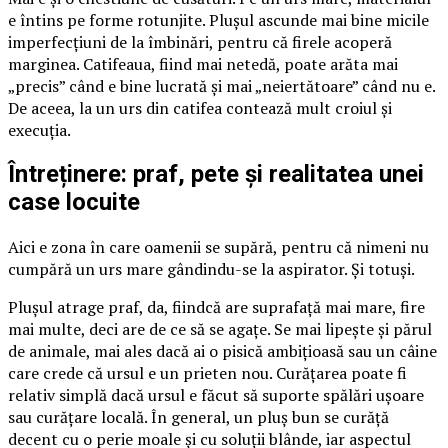
e întins pe forme rotunjite. Plușul ascunde mai bine micile
imperfecțiuni de la îmbinări, pentru că firele acoperă
marginea. Catifeaua, fiind mai netedă, poate arăta mai
„precis” când e bine lucrată și mai „neiertătoare” când nu e.
De aceea, la un urs din catifea contează mult croiul și
execuția.
Întreținere: praf, pete și realitatea unei
case locuite
Aici e zona în care oamenii se supără, pentru că nimeni nu
cumpără un urs mare gândindu-se la aspirator. Și totuși.
Plușul atrage praf, da, fiindcă are suprafață mai mare, fire
mai multe, deci are de ce să se agațe. Se mai lipește și părul
de animale, mai ales dacă ai o pisică ambițioasă sau un câine
care crede că ursul e un prieten nou. Curățarea poate fi
relativ simplă dacă ursul e făcut să suporte spălări ușoare
sau curățare locală. În general, un pluș bun se curăță
decent cu o perie moale și cu soluții blânde, iar aspectul