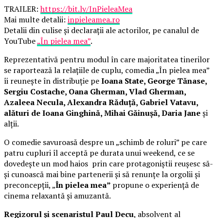
TRAILER:
https://bit.ly/InPieleaMea
Mai multe detalii:
inpieleamea.ro
Detalii din culise și declarații ale actorilor, pe canalul de
YouTube
„În pielea mea”
.
Reprezentativă pentru modul în care majoritatea tinerilor
se raportează la relațiile de cuplu, comedia „În pielea mea”
îi reunește în distribuție pe
Ioana State, George Tănase,
Sergiu Costache, Oana Gherman, Vlad Gherman,
Azaleea Necula, Alexandra Răduță, Gabriel Vatavu,
alături de Ioana Ginghină, Mihai Găinușă, Daria Jane
și
alții.
O comedie savuroasă despre un „schimb de roluri” pe care
patru cupluri îl acceptă pe durata unui weekend, ce se
dovedește un mod haios prin care protagoniștii reușesc să-
și cunoască mai bine partenerii și să renunțe la orgolii și
preconcepții, „
În pielea mea”
propune o experiență de
cinema relaxantă și amuzantă.
Regizorul și scenaristul Paul Decu
, absolvent al