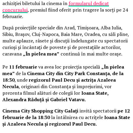
achiziției biletului la cinema în
formularul dedicat
concursului
, premiul fiind oferit prin tragere la sorți pe 24
februarie.
După proiecțiile speciale din Arad, Timișoara, Alba Iulia,
Sibiu, Brașov, Cluj-Napoca, Baia Mare, Oradea, cu săli pline,
multe aplauze, râsete și discuții îndelungate cu spectatorii
curioși și încântați de poveste și de prestațiile actorilor,
caravana
„În pielea mea”
continuă în mai multe orașe.
Pe
11 februarie
va avea loc proiecția specială
„În pielea
mea”
de la
Cinema City din City Park Constanța
,
de la
18:30
, unde
regizorul Paul Decu și actrița Azaleea
Necula
, originari din Constanța și împrejurimi, vor
prezenta filmul alături de colegii lor
Ioana State,
Alexandra Răduță și Gabriel Vatavu.
Cinema City Shopping City Galați
invită spectatorii
pe 12
februarie de la 18:30
la întâlnirea cu actrițele
Ioana State
și Azaleea Necula și regizorul Paul Decu.