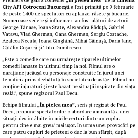
Premiera de gală a comediei
„În pielea mea”
de la
Cinema
City AFI Cotroceni București
a fost primită pe 9 februarie
de peste 1400 de spectatori cu aplauze, râsete și bucurie.
Numeroase vedete și influenceri au fost alături de actorii
George Tănase, Ioana State, Alexandra Răduță, Gabriel
Vatavu, Vlad Gherman, Oana Gherman, Sergiu Costache,
Azaleea Necula, Ioana Ginghină, Mihai Găinușă, Daria Jane,
Cătălin Coșarcă și Toto Dumitrescu.
„Este o comedie care nu urmărește tiparele ultimelor
comedii lansate în ultimul timp la noi. Filmul are o
narațiune jucăușă cu personaje construite în jurul unei
tematici aprins dezbătută în societatea de astăzi. Filmul nu
conține înjurături și este bazat pe situații inspirate din viața
reală.”, spune regizorul Paul Decu.
Echipa filmului
„În pielea mea”
, scris și regizat de Paul
Decu, propune spectatorilor o abordare amuzantă a unei
situații des întâlnite în micile certuri dintr-un cuplu:
pentru cine e mai greu/ mai ușor. În urma unei provocări pe
care patru cupluri de prieteni o duc la bun sfârșit, după