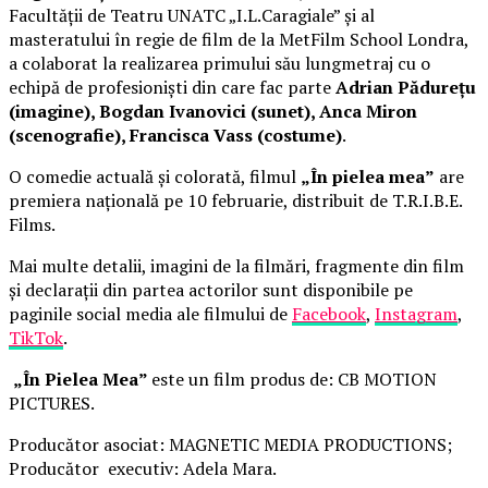
Facultății de Teatru UNATC „I.L.Caragiale” și al
masteratului în regie de film de la MetFilm School Londra,
a colaborat la realizarea primului său lungmetraj cu o
echipă de profesioniști din care fac parte
Adrian Pădurețu
(imagine), Bogdan Ivanovici (sunet), Anca Miron
(scenografie), Francisca Vass (costume)
.
O comedie actuală și colorată, filmul
„În pielea mea”
are
premiera națională pe 10 februarie, distribuit de T.R.I.B.E.
Films.
Mai multe detalii, imagini de la filmări, fragmente din film
și declarații din partea actorilor sunt disponibile pe
paginile social media ale filmului de
Facebook
,
Instagram
,
TikTok
.
„În Pielea Mea”
este un film produs de: CB MOTION
PICTURES.
Producător asociat: MAGNETIC MEDIA PRODUCTIONS;
Producător executiv: Adela Mara.