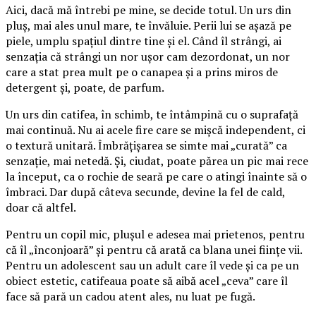
Aici, dacă mă întrebi pe mine, se decide totul. Un urs din
pluș, mai ales unul mare, te învăluie. Perii lui se așază pe
piele, umplu spațiul dintre tine și el. Când îl strângi, ai
senzația că strângi un nor ușor cam dezordonat, un nor
care a stat prea mult pe o canapea și a prins miros de
detergent și, poate, de parfum.
Un urs din catifea, în schimb, te întâmpină cu o suprafață
mai continuă. Nu ai acele fire care se mișcă independent, ci
o textură unitară. Îmbrățișarea se simte mai „curată” ca
senzație, mai netedă. Și, ciudat, poate părea un pic mai rece
la început, ca o rochie de seară pe care o atingi înainte să o
îmbraci. Dar după câteva secunde, devine la fel de cald,
doar că altfel.
Pentru un copil mic, plușul e adesea mai prietenos, pentru
că îl „înconjoară” și pentru că arată ca blana unei ființe vii.
Pentru un adolescent sau un adult care îl vede și ca pe un
obiect estetic, catifeaua poate să aibă acel „ceva” care îl
face să pară un cadou atent ales, nu luat pe fugă.