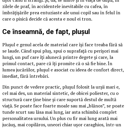
ușor când îl strângi. Și, da, se simte și în viața de după, în
zilele de praf, în accidentele inevitabile cu cafea, în
îmbrățișările prea entuziaste ale unui copil sau în felul în
care o pisică decide că acesta e noul ei tron.
Ce înseamnă, de fapt, plușul
Plușul e genul acela de material care își face treaba fără să
se laude. Când spui pluș, spui o suprafață cu perișori mai
lungi, un puf care îți alunecă printre degete și care, la
primul contact, pare că îți promite că o să fie bine. În
lumea jucăriilor, plușul e asociat cu ideea de confort direct,
imediat, fără întrebări.
Din punct de vedere practic, plușul folosit la urșii mari e,
cel mai des, un material sintetic, de obicei poliester, cu o
structură care ține bine și care suportă destul de multă
viață. Se poate face foarte moale sau mai „blănos”, se poate
tunde scurt sau lăsa mai lung, iar asta schimbă complet
personalitatea ursului. Un plus cu fir mai lung arată mai
jucăuș, mai copilăros, uneori chiar ușor caraghios, într-un