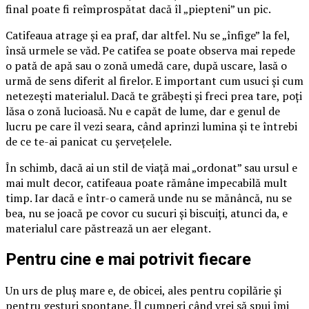
final poate fi reîmprospătat dacă îl „piepteni” un pic.
Catifeaua atrage și ea praf, dar altfel. Nu se „înfige” la fel,
însă urmele se văd. Pe catifea se poate observa mai repede
o pată de apă sau o zonă umedă care, după uscare, lasă o
urmă de sens diferit al firelor. E important cum usuci și cum
netezești materialul. Dacă te grăbești și freci prea tare, poți
lăsa o zonă lucioasă. Nu e capăt de lume, dar e genul de
lucru pe care îl vezi seara, când aprinzi lumina și te întrebi
de ce te-ai panicat cu șervețelele.
În schimb, dacă ai un stil de viață mai „ordonat” sau ursul e
mai mult decor, catifeaua poate rămâne impecabilă mult
timp. Iar dacă e într-o cameră unde nu se mănâncă, nu se
bea, nu se joacă pe covor cu sucuri și biscuiți, atunci da, e
materialul care păstrează un aer elegant.
Pentru cine e mai potrivit fiecare
Un urs de pluș mare e, de obicei, ales pentru copilărie și
pentru gesturi spontane. Îl cumperi când vrei să spui îmi