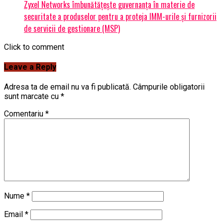
Zyxel Networks îmbunătățește guvernanța în materie de
securitate a produselor pentru a proteja IMM-urile și furnizorii
de servicii de gestionare (MSP)
Click to comment
Leave a Reply
Adresa ta de email nu va fi publicată.
Câmpurile obligatorii
sunt marcate cu
*
Comentariu
*
Nume
*
Email
*