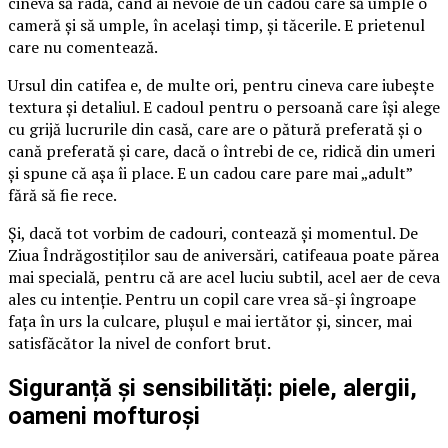
cineva să râdă, când ai nevoie de un cadou care să umple o
cameră și să umple, în același timp, și tăcerile. E prietenul
care nu comentează.
Ursul din catifea e, de multe ori, pentru cineva care iubește
textura și detaliul. E cadoul pentru o persoană care își alege
cu grijă lucrurile din casă, care are o pătură preferată și o
cană preferată și care, dacă o întrebi de ce, ridică din umeri
și spune că așa îi place. E un cadou care pare mai „adult”
fără să fie rece.
Și, dacă tot vorbim de cadouri, contează și momentul. De
Ziua Îndrăgostiților sau de aniversări, catifeaua poate părea
mai specială, pentru că are acel luciu subtil, acel aer de ceva
ales cu intenție. Pentru un copil care vrea să-și îngroape
fața în urs la culcare, plușul e mai iertător și, sincer, mai
satisfăcător la nivel de confort brut.
Siguranță și sensibilități: piele, alergii,
oameni mofturoși