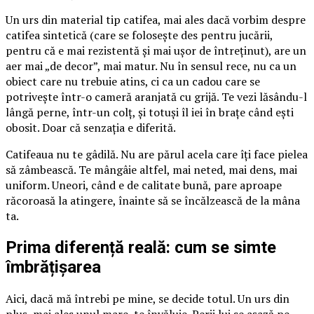
Un urs din material tip catifea, mai ales dacă vorbim despre
catifea sintetică (care se folosește des pentru jucării,
pentru că e mai rezistentă și mai ușor de întreținut), are un
aer mai „de decor”, mai matur. Nu în sensul rece, nu ca un
obiect care nu trebuie atins, ci ca un cadou care se
potrivește într-o cameră aranjată cu grijă. Te vezi lăsându-l
lângă perne, într-un colț, și totuși îl iei în brațe când ești
obosit. Doar că senzația e diferită.
Catifeaua nu te gâdilă. Nu are părul acela care îți face pielea
să zâmbească. Te mângâie altfel, mai neted, mai dens, mai
uniform. Uneori, când e de calitate bună, pare aproape
răcoroasă la atingere, înainte să se încălzească de la mâna
ta.
Prima diferență reală: cum se simte
îmbrățișarea
Aici, dacă mă întrebi pe mine, se decide totul. Un urs din
pluș, mai ales unul mare, te învăluie. Perii lui se așază pe