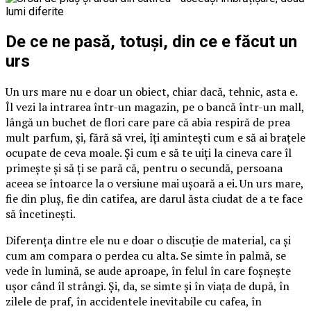
De ce ne pasă, totuși, din ce e făcut un
urs
Un urs mare nu e doar un obiect, chiar dacă, tehnic, asta e.
Îl vezi la intrarea într-un magazin, pe o bancă într-un mall,
lângă un buchet de flori care pare că abia respiră de prea
mult parfum, și, fără să vrei, îți amintești cum e să ai brațele
ocupate de ceva moale. Și cum e să te uiți la cineva care îl
primește și să ți se pară că, pentru o secundă, persoana
aceea se întoarce la o versiune mai ușoară a ei. Un urs mare,
fie din pluș, fie din catifea, are darul ăsta ciudat de a te face
să încetinești.
Diferența dintre ele nu e doar o discuție de material, ca și
cum am compara o perdea cu alta. Se simte în palmă, se
vede în lumină, se aude aproape, în felul în care foșnește
ușor când îl strângi. Și, da, se simte și în viața de după, în
zilele de praf, în accidentele inevitabile cu cafea, în