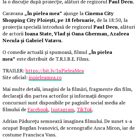
la o discuție după proiecție, alături de regizorul
Paul Decu.
Caravana
„În pielea mea”
ajunge la
Cinema City
Shopping City Ploiești, pe 18 februarie,
de la 18:30, la
proiecția specială introdusă de regizorul
Paul Decu
, alături
de actorii
Ioana State, Vlad și Oana Gherman, Azaleea
Necula și Gabriel Vatavu.
O comedie actuală și spumoasă, filmul
„În pielea
mea”
este distribuit de T.R.I.B.E. Films.
TRAILER:
https://bit.ly/InPieleaMea
Site oficial:
inpieleamea.ro
Mai multe detalii, imagini de la filmări, fragmente din film,
declarații din partea actorilor și informații despre
concursuri sunt disponibile pe paginile social media ale
filmului de
Facebook
,
Instagram
,
TikTok
.
Adrian Pădurețu semnează imaginea filmului. De sunet s-a
ocupat Bogdan Ivanovici, de scenografie Anca Miron, iar de
costume Francisca Vass.