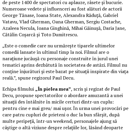
de peste 1400 de spectatori cu aplauze, râsete și bucurie.
Numeroase vedete și influenceri au fost alături de actorii
George Tănase, Ioana State, Alexandra Răduță, Gabriel
Vatavu, Vlad Gherman, Oana Gherman, Sergiu Costache,
Azaleea Necula, Ioana Ginghină, Mihai Găinușă, Daria Jane,
Cătălin Coșarcă și Toto Dumitrescu.
„Este o comedie care nu urmărește tiparele ultimelor
comedii lansate în ultimul timp la noi. Filmul are o
narațiune jucăușă cu personaje construite în jurul unei
tematici aprins dezbătută în societatea de astăzi. Filmul nu
conține înjurături și este bazat pe situații inspirate din viața
reală.”, spune regizorul Paul Decu.
Echipa filmului
„În pielea mea”
, scris și regizat de Paul
Decu, propune spectatorilor o abordare amuzantă a unei
situații des întâlnite în micile certuri dintr-un cuplu:
pentru cine e mai greu/ mai ușor. În urma unei provocări pe
care patru cupluri de prieteni o duc la bun sfârșit, după
multe peripeții, într-un weekend, personajele ajung să
câștige o altă viziune despre relațiile lor, lăsând deoparte