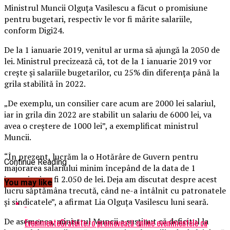
Ministrul Muncii Olguţa Vasilescu a făcut o promisiune
pentru bugetari, respectiv le vor fi mărite salariile,
conform Digi24.
De la 1 ianuarie 2019, venitul ar urma să ajungă la 2050 de
lei. Ministrul precizează că, tot de la 1 ianuarie 2019 vor
creşte şi salariile bugetarilor, cu 25% din diferenţa până la
grila stabilită în 2022.
„De exemplu, un consilier care acum are 2000 lei salariul,
iar in grila din 2022 are stabilit un salariu de 6000 lei, va
avea o creştere de 1000 lei”, a exemplificat ministrul
Muncii.
“În prezent, lucrăm la o Hotărâre de Guvern pentru
Continue Reading
majorarea salariului minim începând de la data de 1
ianuarie şi va fi 2.050 de lei. Deja am discutat despre acest
You may like
lucru săptămâna trecută, când ne-a întâlnit cu patronatele
şi sindicatele”, a afirmat Lia Olguţa Vasilescu luni seară.
De asemenea, ministrul Muncii a susţinut că deficitul la
EvenimenteGratuite.ro promovează online evenimentele cu