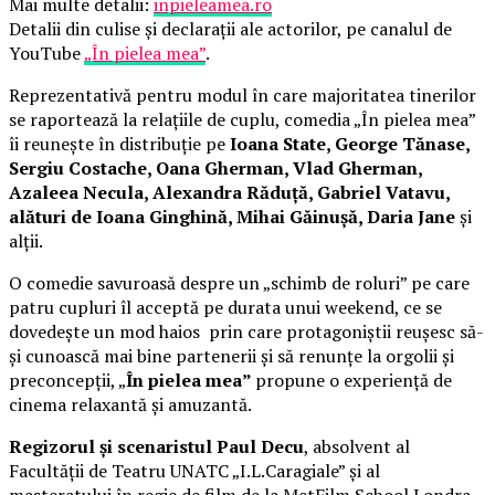
Mai multe detalii:
inpieleamea.ro
Detalii din culise și declarații ale actorilor, pe canalul de
YouTube
„În pielea mea”
.
Reprezentativă pentru modul în care majoritatea tinerilor
se raportează la relațiile de cuplu, comedia „În pielea mea”
îi reunește în distribuție pe
Ioana State, George Tănase,
Sergiu Costache, Oana Gherman, Vlad Gherman,
Azaleea Necula, Alexandra Răduță, Gabriel Vatavu,
alături de Ioana Ginghină, Mihai Găinușă, Daria Jane
și
alții.
O comedie savuroasă despre un „schimb de roluri” pe care
patru cupluri îl acceptă pe durata unui weekend, ce se
dovedește un mod haios prin care protagoniștii reușesc să-
și cunoască mai bine partenerii și să renunțe la orgolii și
preconcepții, „
În pielea mea”
propune o experiență de
cinema relaxantă și amuzantă.
Regizorul și scenaristul Paul Decu
, absolvent al
Facultății de Teatru UNATC „I.L.Caragiale” și al
masteratului în regie de film de la MetFilm School Londra,