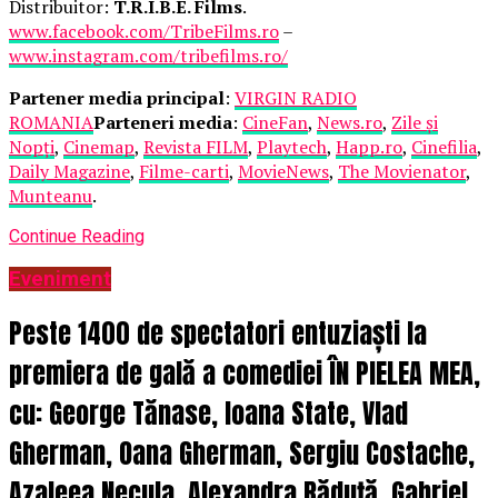
Distribuitor:
T.R.I.B.E. Films
.
www.facebook.com/TribeFilms.ro
–
www.instagram.com/tribefilms.ro/
Partener media principal
:
VIRGIN RADIO
ROMANIA
Parteneri media
:
CineFan
,
News.ro
,
Zile și
Nopți
,
Cinemap
,
Revista FILM
,
Playtech
,
Happ.ro
,
Cinefilia
,
Daily Magazine
,
Filme-carti
,
MovieNews
,
The Movienator
,
Munteanu
.
Continue Reading
Eveniment
Peste 1400 de spectatori entuziaști la
premiera de gală a comediei ÎN PIELEA MEA,
cu: George Tănase, Ioana State, Vlad
Gherman, Oana Gherman, Sergiu Costache,
Azaleea Necula, Alexandra Răduță, Gabriel