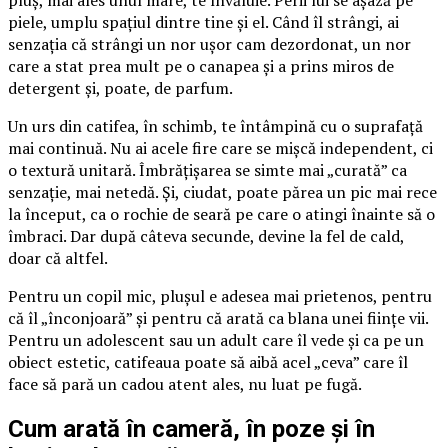
piele, umplu spațiul dintre tine și el. Când îl strângi, ai
senzația că strângi un nor ușor cam dezordonat, un nor
care a stat prea mult pe o canapea și a prins miros de
detergent și, poate, de parfum.
Un urs din catifea, în schimb, te întâmpină cu o suprafață
mai continuă. Nu ai acele fire care se mișcă independent, ci
o textură unitară. Îmbrățișarea se simte mai „curată” ca
senzație, mai netedă. Și, ciudat, poate părea un pic mai rece
la început, ca o rochie de seară pe care o atingi înainte să o
îmbraci. Dar după câteva secunde, devine la fel de cald,
doar că altfel.
Pentru un copil mic, plușul e adesea mai prietenos, pentru
că îl „înconjoară” și pentru că arată ca blana unei ființe vii.
Pentru un adolescent sau un adult care îl vede și ca pe un
obiect estetic, catifeaua poate să aibă acel „ceva” care îl
face să pară un cadou atent ales, nu luat pe fugă.
Cum arată în cameră, în poze și în