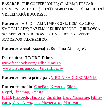
BASARAB; THE COFFEE HOUSE; CLAUMAR PESCAR;
UNIVERSITATEA DE ȘTIINȚE AGRONOMICE ȘI MEDICINĂ
VETERINARĂ BUCUREȘTI
Parteneri
: AUTO ITALIA IMPEX SRL; KGM BUCUREȘTI –
SMT PALLADY; RAZELM LUXURY RESORT – JURILOVCA;
SCEMTOVICI & BENOWITZ GALLERY; CREATIVE
AVOCADOS; ALCHEMICO.
Partener social
: Asociația „România Zâmbește”.
Distribuitor:
T.R.I.B.E. Films
.
www.facebook.com/TribeFilms.ro
–
www.instagram.com/tribefilms.ro/
Partener media principal
:
VIRGIN RADIO ROMANIA
Parteneri media
:
CineFan
,
News.ro
,
Zile și
Nopți
,
Cinemap
,
Revista
FILM
,
Playtech
,
Happ.ro
,
Cinefilia
,
Daily Magazine
,
Filme-
carti
,
MovieNews
,
The Movienator
,
Munteanu
.