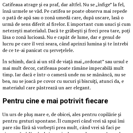
Catifeaua atrage și ea praf, dar altfel. Nu se „înfige” la fel,
însă urmele se văd. Pe catifea se poate observa mai repede
o pată de apă sau o zonă umedă care, după uscare, lasă o
urmă de sens diferit al firelor. E important cum usuci și cum
netezești materialul. Dacă te grăbești și freci prea tare, poți
lăsa o zonă lucioasă. Nu e capăt de lume, dar e genul de
lucru pe care îl vezi seara, când aprinzi lumina și te întrebi
de ce te-ai panicat cu șervețelele.
În schimb, dacă ai un stil de viață mai „ordonat” sau ursul e
mai mult decor, catifeaua poate rămâne impecabilă mult
timp. Iar dacă e într-o cameră unde nu se mănâncă, nu se
bea, nu se joacă pe covor cu sucuri și biscuiți, atunci da, e
materialul care păstrează un aer elegant.
Pentru cine e mai potrivit fiecare
Un urs de pluș mare e, de obicei, ales pentru copilărie și
pentru gesturi spontane. Îl cumperi când vrei să spui îmi
pare rău fără să vorbești prea mult, când vrei să faci pe