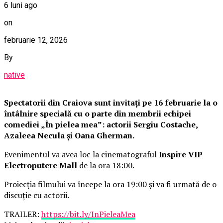
6 luni ago
on
februarie 12, 2026
By
native
Spectatorii din Craiova sunt invitați pe 16 februarie la o
întâlnire specială cu o parte din membrii echipei
comediei „În pielea mea”: actorii Sergiu Costache,
Azaleea Necula și Oana Gherman.
Evenimentul va avea loc la cinematograful
Inspire VIP
Electroputere Mall
de la ora 18:00.
Proiecția filmului va începe la ora 19:00 și va fi urmată de o
discuție cu actorii.
TRAILER:
https://bit.ly/InPieleaMea