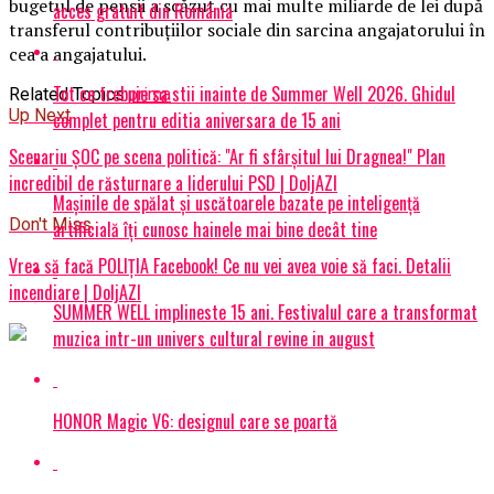
bugetul de pensii a scăzut cu mai multe miliarde de lei după
acces gratuit din România
transferul contribuţiilor sociale din sarcina angajatorului în
cea a angajatului.
Tot ce trebuie sa stii inainte de Summer Well 2026. Ghidul
Related Topics:
prima
Up Next
complet pentru editia aniversara de 15 ani
Scenariu ȘOC pe scena politică: "Ar fi sfârşitul lui Dragnea!" Plan
incredibil de răsturnare a liderului PSD | DoljAZI
Mașinile de spălat și uscătoarele bazate pe inteligență
Don't Miss
artificială îți cunosc hainele mai bine decât tine
Vrea să facă POLIȚIA Facebook! Ce nu vei avea voie să faci. Detalii
incendiare | DoljAZI
SUMMER WELL implineste 15 ani. Festivalul care a transformat
muzica intr-un univers cultural revine in august
HONOR Magic V6: designul care se poartă