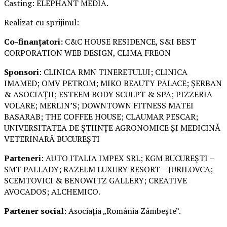
Casting: ELEPHANT MEDIA.
Realizat cu sprijinul:
Co-finanțatori:
C&C HOUSE RESIDENCE, S&I BEST
CORPORATION WEB DESIGN, CLIMA FREON
Sponsori
: CLINICA RMN TINERETULUI; CLINICA
IMAMED; OMV PETROM; MIKO BEAUTY PALACE; ȘERBAN
& ASOCIAȚII; ESTEEM BODY SCULPT & SPA; PIZZERIA
VOLARE; MERLIN’S; DOWNTOWN FITNESS MATEI
BASARAB; THE COFFEE HOUSE; CLAUMAR PESCAR;
UNIVERSITATEA DE ȘTIINȚE AGRONOMICE ȘI MEDICINĂ
VETERINARĂ BUCUREȘTI
Parteneri
: AUTO ITALIA IMPEX SRL; KGM BUCUREȘTI –
SMT PALLADY; RAZELM LUXURY RESORT – JURILOVCA;
SCEMTOVICI & BENOWITZ GALLERY; CREATIVE
AVOCADOS; ALCHEMICO.
Partener social
: Asociația „România Zâmbește”.