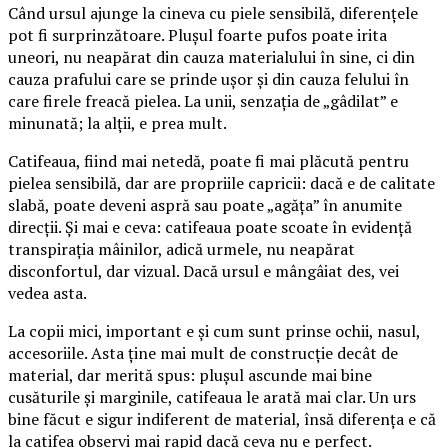
Când ursul ajunge la cineva cu piele sensibilă, diferențele
pot fi surprinzătoare. Plușul foarte pufos poate irita
uneori, nu neapărat din cauza materialului în sine, ci din
cauza prafului care se prinde ușor și din cauza felului în
care firele freacă pielea. La unii, senzația de „gâdilat” e
minunată; la alții, e prea mult.
Catifeaua, fiind mai netedă, poate fi mai plăcută pentru
pielea sensibilă, dar are propriile capricii: dacă e de calitate
slabă, poate deveni aspră sau poate „agăța” în anumite
direcții. Și mai e ceva: catifeaua poate scoate în evidență
transpirația mâinilor, adică urmele, nu neapărat
disconfortul, dar vizual. Dacă ursul e mângâiat des, vei
vedea asta.
La copii mici, important e și cum sunt prinse ochii, nasul,
accesoriile. Asta ține mai mult de construcție decât de
material, dar merită spus: plușul ascunde mai bine
cusăturile și marginile, catifeaua le arată mai clar. Un urs
bine făcut e sigur indiferent de material, însă diferența e că
la catifea observi mai rapid dacă ceva nu e perfect.