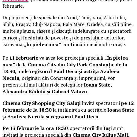
februarie.
După proiecțiile speciale din Arad, Timișoara, Alba Iulia,
Sibiu, Brașov, Cluj-Napoca, Baia Mare, Oradea, cu săli pline,
multe aplauze, râsete și discuții îndelungate cu spectatorii
curioși și încântați de poveste și de prestațiile actorilor,
caravana
„În pielea mea”
continuă în mai multe orașe.
Pe
11 februarie
va avea loc proiecția specială
„În pielea
mea”
de la
Cinema City din City Park Constanța
,
de la
18:30
, unde
regizorul Paul Decu și actrița Azaleea
Necula
, originari din Constanța și împrejurimi, vor
prezenta filmul alături de colegii lor
Ioana State,
Alexandra Răduță și Gabriel Vatavu.
Cinema City Shopping City Galați
invită spectatorii
pe 12
februarie de la 18:30
la întâlnirea cu actrițele
Ioana State
și Azaleea Necula și regizorul Paul Decu.
Pe 13 februarie la ora 18:30
, spectatorii din
Iași
sunt
invitați la proiecția specială din
Cinema City Iulius Mall
,