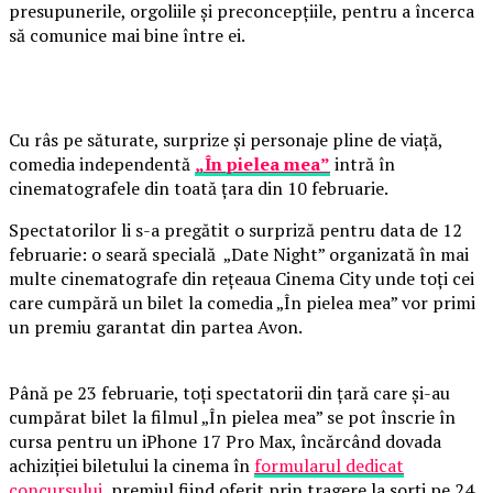
presupunerile, orgoliile și preconcepțiile, pentru a încerca
să comunice mai bine între ei.
Cu râs pe săturate, surprize și personaje pline de viață,
comedia independentă
„În pielea mea”
intră în
cinematografele din toată țara din 10 februarie.
Spectatorilor li s-a pregătit o surpriză pentru data de 12
februarie: o seară specială „Date Night” organizată în mai
multe cinematografe din rețeaua Cinema City unde toți cei
care cumpără un bilet la comedia „În pielea mea” vor primi
un premiu garantat din partea Avon.
Până pe 23 februarie, toți spectatorii din țară care și-au
cumpărat bilet la filmul „În pielea mea” se pot înscrie în
cursa pentru un iPhone 17 Pro Max, încărcând dovada
achiziției biletului la cinema în
formularul dedicat
concursului
, premiul fiind oferit prin tragere la sorți pe 24