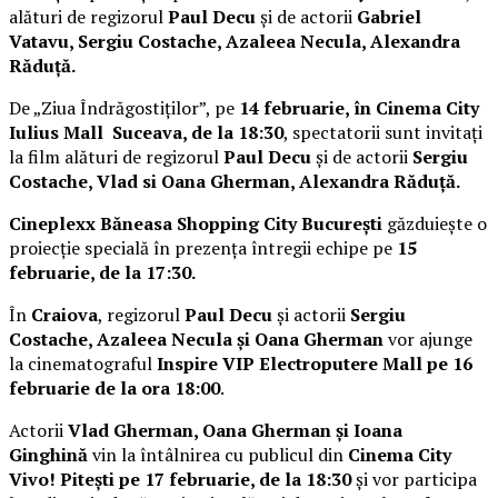
alături de regizorul
Paul Decu
și de actorii
Gabriel
Vatavu, Sergiu Costache, Azaleea Necula, Alexandra
Răduță.
De „Ziua Îndrăgostiților”, pe
14 februarie, în Cinema City
Iulius Mall Suceava, de la 18:30
, spectatorii sunt invitați
la film alături de regizorul
Paul Decu
și de actorii
Sergiu
Costache, Vlad si Oana Gherman, Alexandra Răduță.
Cineplexx Băneasa Shopping City București
găzduiește o
proiecție specială în prezența întregii echipe pe
15
februarie, de la 17:30.
În
Craiova
, regizorul
Paul Decu
și actorii
Sergiu
Costache, Azaleea Necula și Oana Gherman
vor ajunge
la cinematograful
Inspire VIP Electroputere Mall pe 16
februarie de la ora 18:00
.
Actorii
Vlad Gherman, Oana Gherman și Ioana
Ginghină
vin la întâlnirea cu publicul din
Cinema City
Vivo! Pitești pe 17 februarie, de la 18:30
și vor participa