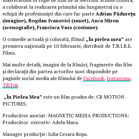
a colaborat la realizarea primului său lungmetraj cu o
echipă de profesioniști din care fac parte
Adrian Pădurețu
(imagine), Bogdan Ivanovici (sunet), Anca Miron
(scenografie), Francisca Vass (costume)
.
O comedie actuală și colorată, filmul
„În pielea mea”
are
premiera națională pe 10 februarie, distribuit de T.R.I.B.E.
Films.
Mai multe detalii, imagini de la filmări, fragmente din film
și declarații din partea actorilor sunt disponibile pe
paginile social media ale filmului de
Facebook
,
Instagram
,
TikTok
.
„În Pielea Mea”
este un film produs de: CB MOTION
PICTURES.
Producător asociat: MAGNETIC MEDIA PRODUCTIONS;
Producător executiv: Adela Mara.
Manager producție: Iulia Cezara Roșu.