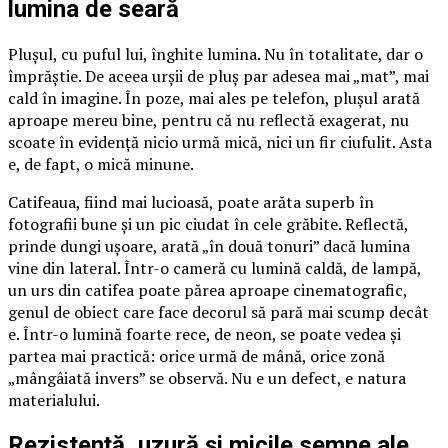
lumina de seară
Plușul, cu puful lui, înghite lumina. Nu în totalitate, dar o
împrăștie. De aceea urșii de pluș par adesea mai „mat”, mai
cald în imagine. În poze, mai ales pe telefon, plușul arată
aproape mereu bine, pentru că nu reflectă exagerat, nu
scoate în evidență nicio urmă mică, nici un fir ciufulit. Asta
e, de fapt, o mică minune.
Catifeaua, fiind mai lucioasă, poate arăta superb în
fotografii bune și un pic ciudat în cele grăbite. Reflectă,
prinde dungi ușoare, arată „în două tonuri” dacă lumina
vine din lateral. Într-o cameră cu lumină caldă, de lampă,
un urs din catifea poate părea aproape cinematografic,
genul de obiect care face decorul să pară mai scump decât
e. Într-o lumină foarte rece, de neon, se poate vedea și
partea mai practică: orice urmă de mână, orice zonă
„mângâiată invers” se observă. Nu e un defect, e natura
materialului.
Rezistență, uzură și micile semne ale