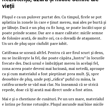
vieții
Plușul e ca un pulover purtat des. Cu timpul, firele se pot
aplatiza în zonele în care e ținut mereu, mai ales pe burtă și
pe lăbuțe. Dacă e un pluș cu fir lung, se poate încâlci ușor și
poate prinde scame. Dar are o mare calitate: micile semne
de folosire arată, de multe ori, ca o dovadă de atașament.
Un urs de pluș ușor ciufulit pare iubit.
Catifeaua se uzează altfel. Pentru că are firul scurt și dens,
nu se încâlcește la fel, dar poate căpăta „lustru” în locurile
frecate des. Dacă ursul e îmbrățișat mereu în același fel,
zona aceea poate deveni mai lucioasă, mai netedă, aproape
ca și cum materialul a fost pieptănat prea mult. Și, spre
deosebire de pluș, unde poți „ridica” puful cu mâna, la
catifea urmele se văd mai clar. Nu înseamnă că se strică
repede, doar că îți arată mai direct unde a fost atins.
Mai e și o chestiune de cusături. Pe un urs mare, materialul
e întins pe forme rotunjite. Plușul ascunde mai bine micile