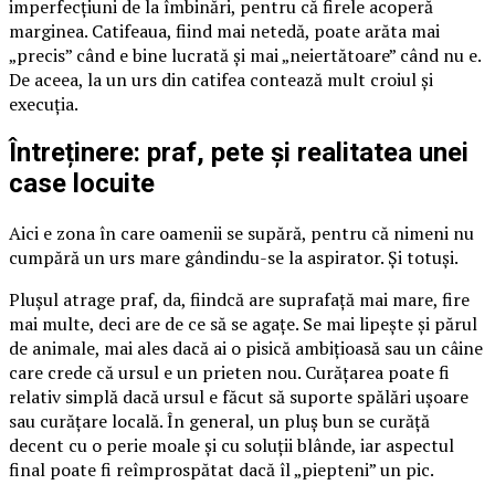
imperfecțiuni de la îmbinări, pentru că firele acoperă
marginea. Catifeaua, fiind mai netedă, poate arăta mai
„precis” când e bine lucrată și mai „neiertătoare” când nu e.
De aceea, la un urs din catifea contează mult croiul și
execuția.
Întreținere: praf, pete și realitatea unei
case locuite
Aici e zona în care oamenii se supără, pentru că nimeni nu
cumpără un urs mare gândindu-se la aspirator. Și totuși.
Plușul atrage praf, da, fiindcă are suprafață mai mare, fire
mai multe, deci are de ce să se agațe. Se mai lipește și părul
de animale, mai ales dacă ai o pisică ambițioasă sau un câine
care crede că ursul e un prieten nou. Curățarea poate fi
relativ simplă dacă ursul e făcut să suporte spălări ușoare
sau curățare locală. În general, un pluș bun se curăță
decent cu o perie moale și cu soluții blânde, iar aspectul
final poate fi reîmprospătat dacă îl „piepteni” un pic.