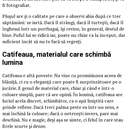
fi fotografiat.
Plușul are și o calitate pe care o observi abia după ce trec
săptămâni: se iartă. Dacă îl strângi, dacă îl turtești, dacă îl
înghesui într-un portbagaj, își revine, în general, destul de
bine. Puful lui se ridică iar, poate nu chiar ca la început, dar
suficient încât să nu te facă să regreți.
Catifeaua, materialul care schimbă
lumina
Catifeaua e altă poveste. Nu vine cu promisiunea aceea de
blăniță, ci cu o eleganță care poate fi surprinzătoare pe o
jucărie. E genul de material care, chiar și când e într-o
culoare simplă, pare că are opinii. În lumină, catifeaua are
luciul acela discret, schimbător, ca o apă liniștită care
prinde reflexe. Dacă treci palma peste ea într-un sens, e
mai închisă la culoare; dacă o netezești invers, pare mai
deschisă. Nu e magie, deși așa se simte, ci felul în care stau
firele scurte și dense.