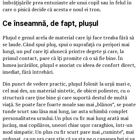
îmbrățișările prea entuziaste ale unui copil sau în felul în
care o pisică decide că acesta e noul ei tron.
Ce înseamnă, de fapt, plușul
Plușul e genul acela de material care își face treaba fără să
se laude. Când spui pluș, spui o suprafață cu perișori mai
lungi, un puf care îți alunecă printre degete și care, la
primul contact, pare că îți promite că o să fie bine. În
lumea jucăriilor, plușul e asociat cu ideea de confort direct,
imediat, fără întrebări.
Din punct de vedere practic, plușul folosit la urșii mari e,
cel mai des, un material sintetic, de obicei poliester, cu o
structură care ține bine și care suportă destul de multă
viață. Se poate face foarte moale sau mai „blănos”, se poate
tunde scurt sau lăsa mai lung, iar asta schimbă complet
personalitatea ursului. Un plus cu fir mai lung arată mai
jucăuș, mai copilăros, uneori chiar ușor caraghios, într-un
mod simpatic. Un plus cu fir scurt pare mai „cuminte”, mai
ordonat, ca un urs care știe că va sta pe o canapea bej și va