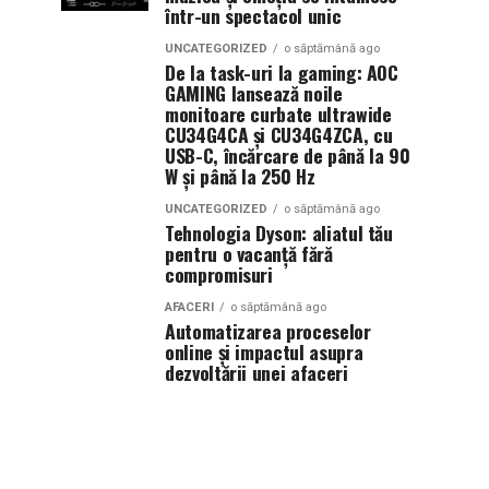
într-un spectacol unic
UNCATEGORIZED
o săptămână ago
De la task-uri la gaming: AOC
GAMING lansează noile
monitoare curbate ultrawide
CU34G4CA și CU34G4ZCA, cu
USB-C, încărcare de până la 90
W și până la 250 Hz
UNCATEGORIZED
o săptămână ago
Tehnologia Dyson: aliatul tău
pentru o vacanță fără
compromisuri
AFACERI
o săptămână ago
Automatizarea proceselor
online și impactul asupra
dezvoltării unei afaceri