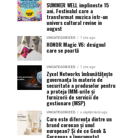
SUMMER WELL implineste 15
ani. Festivalul care a
transformat muzica intr-un
univers cultural revine in
august
UNCATEGORIZED
7 zile ago
HONOR Magic V6: designul
care se poartă
UNCATEGORIZED
7 zile ago
Zyxel Networks îmbunătățește
guvernanța în materie de
securitate a produselor pentru
a proteja IMM-urile și
furnizorii de servicii de
gestionare (MSP)
UNCATEGORIZED
o săptămână ago
Care este diferența dintre un
brand coreean și unul
european? Și de ce Geek &
Gorgeous a împrumutat