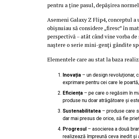
pentru a ține pasul, depășirea normel
Asemeni Galaxy Z Flip4, conceptul a u
obișnuiau să considere „firesc” în mat
perspectivă – atât când vine vorba de 
naștere o serie mini-genți gândite sp
Elementele care au stat la baza realiză
Inovația
– un design revoluționar, c
exprimare pentru cei care le poartă,
Eficiența
– pe care o regăsim în mă
produse nu doar atrăgătoare și estet
Sustenabilitatea
– produse care să
dar mai presus de orice, să fie prie
Progresul
– asocierea a două brand
realizează împreună ceva inedit și 