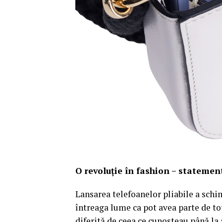
O revoluție în fashion – statement
Lansarea telefoanelor pliabile a schim
întreaga lume ca pot avea parte de tot
diferită de ceea ce cunoșteau până la