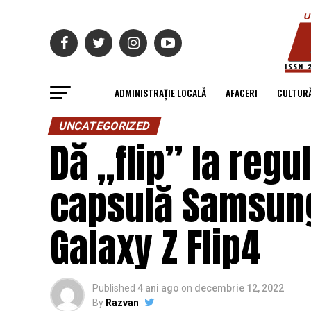
ADMINISTRAȚIE LOCALĂ
AFACERI
CULTUR
UNCATEGORIZED
Dă „flip” la regu
capsulă Samsung
Galaxy Z Flip4
Published
4 ani ago
on
decembrie 12, 2022
By
Razvan