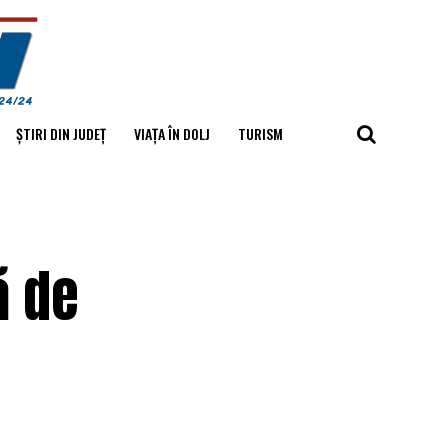
ȘTIRI DIN JUDEȚ
VIAȚA ÎN DOLJ
TURISM
ă de