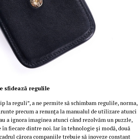
e sfidează regulile
flip la reguli”, a ne permite să schimbam regulile, norma,
mărunte precum a renunța la manualul de utilizare atunci
au a ignora imaginea atunci când rezolvăm un puzzle,
 în fiecare dintre noi. Iar în tehnologie și modă, două
cadrul cărora companiile trebuie să inoveze constant