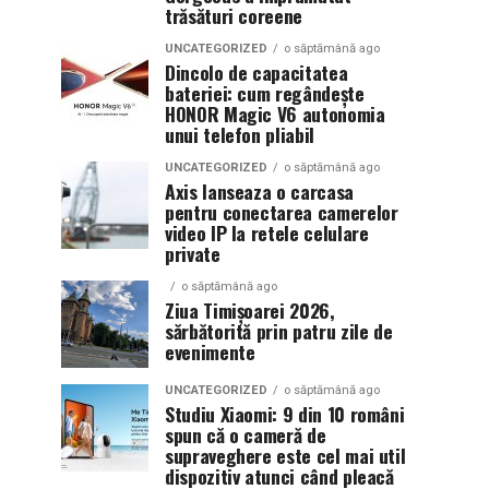
trăsături coreene
UNCATEGORIZED
o săptămână ago
Dincolo de capacitatea
bateriei: cum regândește
HONOR Magic V6 autonomia
unui telefon pliabil
UNCATEGORIZED
o săptămână ago
Axis lanseaza o carcasa
pentru conectarea camerelor
video IP la retele celulare
private
o săptămână ago
Ziua Timișoarei 2026,
sărbătorită prin patru zile de
evenimente
UNCATEGORIZED
o săptămână ago
Studiu Xiaomi: 9 din 10 români
spun că o cameră de
supraveghere este cel mai util
dispozitiv atunci când pleacă