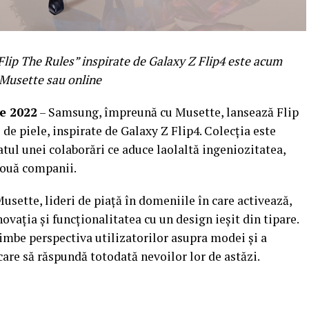
Flip The Rules” inspirate de Galaxy Z Flip4 este acum
 Musette sau online
e 2022
– Samsung, împreună cu Musette, lansează Flip
 de piele, inspirate de Galaxy Z Flip4. Colecția este
atul unei colaborări ce aduce laolaltă ingeniozitatea,
 două companii.
usette, lideri de piață în domeniile în care activează,
vația și funcționalitatea cu un design ieșit din tipare.
imbe perspectiva utilizatorilor asupra modei și a
are să răspundă totodată nevoilor lor de astăzi.