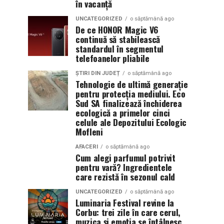
în vacanță
UNCATEGORIZED
o săptămână ago
De ce HONOR Magic V6
continuă să stabilească
standardul în segmentul
telefoanelor pliabile
ȘTIRI DIN JUDEȚ
o săptămână ago
Tehnologie de ultimă generație
pentru protecția mediului. Eco
Sud SA finalizează închiderea
ecologică a primelor cinci
celule ale Depozitului Ecologic
Mofleni
AFACERI
o săptămână ago
Cum alegi parfumul potrivit
pentru vară? Ingredientele
care rezistă în sezonul cald
UNCATEGORIZED
o săptămână ago
Luminaria Festival revine la
Corbu: trei zile în care cerul,
muzica și emoția se întâlnesc