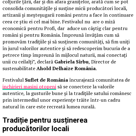
colțurile țării, dar și din afara granițelor, arată cum se pot
consolida comunitățile și susține micii producători locali,
artizanii și meșteșugarii români pentru a face în continuare
ceea ce știu ei cel mai bine. Festivalul nu are o miză
economică pentru Profi, dar aduce un câștig clar pentru
români și pentru România. Împreună învățăm cum să
promovăm tradițiile și să susținem comunități, să fim uniți
în jurul valorilor autentice și să redescoperim bucuria de a
petrece timp împreună în mijlocul naturii, mai conectați
unii cu ceilalți”, declară
Gabriela Sîrbu
, Director de
sustenabilitate
Ahold Delhaize România
.
Festivalul
Suflet de România
încurajează comunitatea de
inchirieri masini otopeni
să se conecteze la valorile
autentice, la gusturile bune și la tradițiile satului românesc
prin intermediul unor experiențe trăite într-un cadru
natural în care este recreată lumea rurală.
Tradiție pentru susținerea
producătorilor locali