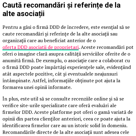
Caută recomandări și referințe de la
alte asociații
Pentru a găsi o firmă DDD de încredere, este esențial să se
caute recomandări și referințe de la alte asociații sau
organizații care au beneficiat anterior de o
oferta DDD asociatii de proprietari
. Aceste recomandări pot
oferi o imagine clară asupra calității serviciilor oferite de o
anumită firmă. De exemplu, o asociație care a colaborat cu
o firmă DDD poate împărtăși experiențele sale, evidențiind
atât aspectele pozitive, cât și eventualele neajunsuri
întâmpinate. Astfel, informațiile obținute pot ajuta la
formarea unei opinii informate.
În plus, este util să se consulte recenziile online și să se
verifice site-urile specializate care oferă evaluări ale
firmelor DDD. Aceste platforme pot oferi o gamă variată de
opinii din partea clienților anteriori, ceea ce poate ajuta la
identificarea firmelor care au un istoric solid în domeniu.
Recomandările directe de la alte asociații sunt adesea cele