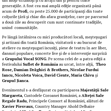
din moși-strămoși și cu artiști din și pentru toate
generațiile. A fost cea mai amplă ediție organizată până
acum de
Profi
, cu peste 25.000 de participanți din toate
colțurile țării și chiar din afara granițelor, care pe parcursul
a două zile au descoperit cum sunt continuate tradițiile,
unind comunitățile.
Pe lângă întâlnirea cu mici producători locali, meșteșugari
și artizani din toată România, vizitatorii s-au bucurat de
ateliere cu meșteșugari iscusiți, piese de teatru în aer liber,
dansuri populare, concerte live și de o intervenție surpriză
a
Grupului Vocal SONG
. Pe scena celei de-a patra ediții a
festivalului
Suflet de România
au urcat, între alții,
Theo
Rose, Damian Drăghici & Brothers, Nicolae Furdui
Iancu, Nicoleta Voica, David Ciente, Maria Chivu
și
Grupul Jianca
.
Evenimentul s-a desfășurat cu participarea
Majestății Sale
Margareta
, Custodele Coroanei României, a
Alteței Sale
Regale Radu
, Principele Consort al României, alături de
Xavier Piesvaux
, Country Manager Ahold Delhaize