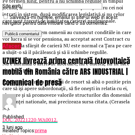
Pe termen lung, pentru a nu schimba regulile in timpul
Site web
jocului, modificarile ar trebui să se aplice pentru cei noi
intrati in sistem, după modificarea legislativă si nu celor
Salvează-mi numele, emailul și site-ul web în acest
care sunt trecuti de jumătatea carierei profesionale.
navigator pentru data viitoare când o să comentez.
La intrarea in sistem oamenii au cunoscut conditiile in care
vor lucra si se vor pensiona, au acceptat acest Contract cu
țara, iar la sfârșit de carieră NU este normal ca Țara pe care
Afaceri
a slujit-o să il păcălească și să ii schimbe regulile.
UZINEX livrează prima centrală fotovoltaică
Nu e normală o astfel de abordare, nu e onestă, nu ne face
mobilă din România către ARS INDUSTRIAL |
cinste ca țară.
Comunicat de presă
Așadar, insistăm ca miniștrii de resort să aibă o pozitie prin
care să iși apere subordonații , să fie onești in relatia cu ei,
să apere și să promoveze valorile structurilor din domeniul
siguranței nationale, mai precizeaza sursa citata. (Cerasela
N.).
Published
DOC-20221220-WA0012.
3 luni ago
Related Topics:
prima