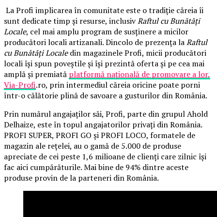
La Profi implicarea în comunitate este o tradiție căreia îi
sunt dedicate timp și resurse, inclusiv
Raftul cu Bunătăți
Locale
, cel mai amplu program de susținere a micilor
producători locali artizanali. Dincolo de prezența la
Raftul
cu Bunătăți Locale
din magazinele Profi, micii producători
locali își spun poveștile și își prezintă oferta și pe cea mai
amplă și premiată
platformă națională de promovare a lor,
Via-Profi
.ro, prin intermediul căreia oricine poate porni
într-o călătorie plină de savoare a gusturilor din România.
Prin numărul angajaților săi, Profi, parte din grupul Ahold
Delhaize, este în topul angajatorilor privați din România.
PROFI SUPER, PROFI GO și PROFI LOCO, formatele de
magazin ale rețelei, au o gamă de 5.000 de produse
apreciate de cei peste 1,6 milioane de clienți care zilnic își
fac aici cumpărăturile. Mai bine de 94% dintre aceste
produse provin de la parteneri din România.