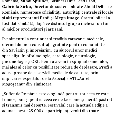
România,
Mihai Spulber
, Business Unit Lead Profi,
Gabriela Sîrbu
, Director de sustenabilitate Ahold Delhaize
România, numeroase oficialități, autorități centrale și locale
și alți reprezentanți
Profi
și
Mega Image
. Startul oficial a
fost dat sâmbătă, după ce distinsul grup a încheiat un tur
al micilor producători și artizani.
Evenimentul a continuat și tradiția caravanei medicale,
oferind din nou consultații gratuite pentru comunitatea
din Săvârșin și împrejurimi, cu ajutorul unor medici
specialiști în oftalmologie, cardiologie, neurologie,
pneumologie și ORL. Pentru a veni în sprijinul oamenilor,
mai ales al celor cu posibilitate redusă de deplasare,
Profi
a
adus aproape de ei servicii medicale de calitate, prin
implicarea experților de la Asociația ATI „Aurel
Mogoșeanu” din Timișoara.
„Suflet de România este o oglindă pentru tot ceea ce este
frumos, bun și pentru ceea ce ne face bine și merită păstrat
și transmis mai departe. Festivalul care la actuala ediție a
adunat peste 25.000 de participanți veniți din toate