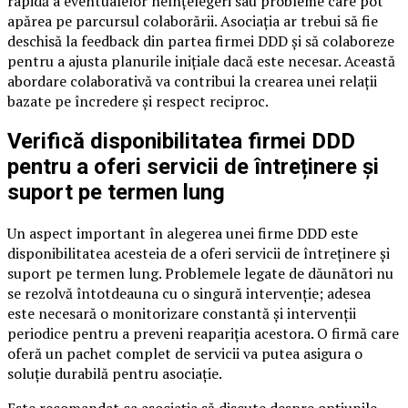
rapidă a eventualelor neînțelegeri sau probleme care pot
apărea pe parcursul colaborării. Asociația ar trebui să fie
deschisă la feedback din partea firmei DDD și să colaboreze
pentru a ajusta planurile inițiale dacă este necesar. Această
abordare colaborativă va contribui la crearea unei relații
bazate pe încredere și respect reciproc.
Verifică disponibilitatea firmei DDD
pentru a oferi servicii de întreținere și
suport pe termen lung
Un aspect important în alegerea unei firme DDD este
disponibilitatea acesteia de a oferi servicii de întreținere și
suport pe termen lung. Problemele legate de dăunători nu
se rezolvă întotdeauna cu o singură intervenție; adesea
este necesară o monitorizare constantă și intervenții
periodice pentru a preveni reapariția acestora. O firmă care
oferă un pachet complet de servicii va putea asigura o
soluție durabilă pentru asociație.