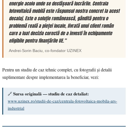
energie acolo unde se desfășoară lucrările. Centrala
fotovoltaică mobilă este răspunsul nostru concret la acest
decalaj. Este o soluție românească, gândită pentru o
problemă reală a pieței locale, livrată unui client român
care a luat decizia corectă de a investi în echipamente
eligibile pentru finanțările UE.”
Andrei-Sorin Baciu
, co-fondator
UZINEX
Pentru un studiu de caz tehnic complet, cu fotografii și detalii
suplimentare despre implementarea la beneficiar, vezi:
Sursa originală — studiu de caz detaliat:
🔗
www.uzinex.ro/studii-de-caz/centrala-fotovoltaica-mobila-ars-
industrial