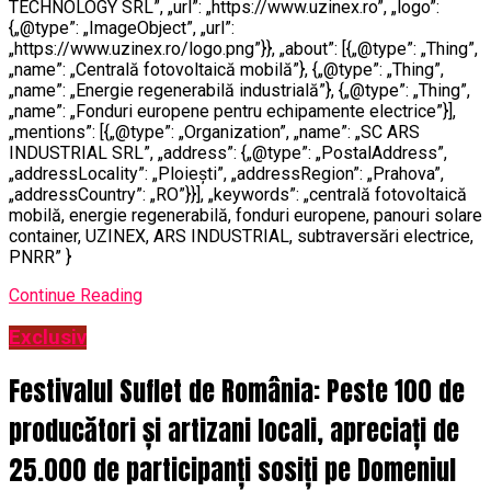
TECHNOLOGY SRL”, „url”: „https://www.uzinex.ro”, „logo”:
{„@type”: „ImageObject”, „url”:
„https://www.uzinex.ro/logo.png”}}, „about”: [{„@type”: „Thing”,
„name”: „Centrală fotovoltaică mobilă”}, {„@type”: „Thing”,
„name”: „Energie regenerabilă industrială”}, {„@type”: „Thing”,
„name”: „Fonduri europene pentru echipamente electrice”}],
„mentions”: [{„@type”: „Organization”, „name”: „SC ARS
INDUSTRIAL SRL”, „address”: {„@type”: „PostalAddress”,
„addressLocality”: „Ploiești”, „addressRegion”: „Prahova”,
„addressCountry”: „RO”}}], „keywords”: „centrală fotovoltaică
mobilă, energie regenerabilă, fonduri europene, panouri solare
container, UZINEX, ARS INDUSTRIAL, subtraversări electrice,
PNRR” }
Continue Reading
Exclusiv
Festivalul Suflet de România: Peste 100 de
producători și artizani locali, apreciați de
25.000 de participanți sosiți pe Domeniul