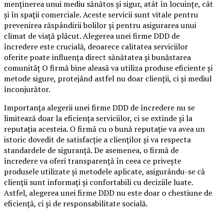
menținerea unui mediu sănătos și sigur, atât în locuințe, cât
și în spații comerciale. Aceste servicii sunt vitale pentru
prevenirea răspândirii bolilor și pentru asigurarea unui
climat de viață plăcut. Alegerea unei firme DDD de
încredere este crucială, deoarece calitatea serviciilor
oferite poate influența direct sănătatea și bunăstarea
comunităț O firmă bine aleasă va utiliza produse eficiente și
metode sigure, protejând astfel nu doar clienții, ci și mediul
înconjurător.
Importanța alegerii unei firme DDD de încredere nu se
limitează doar la eficiența serviciilor, ci se extinde și la
reputația acesteia. O firmă cu o bună reputație va avea un
istoric dovedit de satisfacție a clienților și va respecta
standardele de siguranță. De asemenea, o firmă de
încredere va oferi transparență în ceea ce privește
produsele utilizate și metodele aplicate, asigurându-se că
clienții sunt informați și confortabili cu deciziile luate.
Astfel, alegerea unei firme DDD nu este doar o chestiune de
eficiență, ci și de responsabilitate socială.