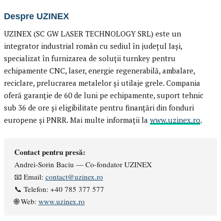
Despre UZINEX
UZINEX (SC GW LASER TECHNOLOGY SRL) este un
integrator industrial român cu sediul în județul Iași,
specializat în furnizarea de soluții turnkey pentru
echipamente CNC, laser, energie regenerabilă, ambalare,
reciclare, prelucrarea metalelor și utilaje grele. Compania
oferă garanție de 60 de luni pe echipamente, suport tehnic
sub 36 de ore și eligibilitate pentru finanțări din fonduri
europene și PNRR. Mai multe informații la
www.uzinex.ro
.
Contact pentru presă:
Andrei-Sorin Baciu — Co-fondator UZINEX
📧 Email:
contact@uzinex.ro
📞 Telefon: +40 785 377 577
🌐 Web:
www.uzinex.ro