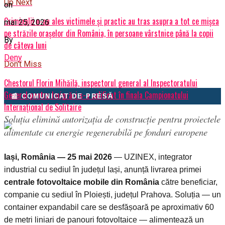
Up Next
on
Criminalii n-au ales victimele și practic au tras asupra a tot ce mișca
mai 25, 2026
pe străzile orașelor din România, în persoane vârstnice până la copii
By
de câteva luni
Deny
Don't Miss
Chestorul Florin Mihăilă, inspectorul general al Inspectoratului
General pentru Imigrări s-a calificat în finala Campionatului
📰 COMUNICAT DE PRESĂ
Internațional de Solitaire
Soluția elimină autorizația de construcție pentru proiectele
alimentate cu energie regenerabilă pe fonduri europene
Iași, România — 25 mai 2026
— UZINEX, integrator
industrial cu sediul în județul Iași, anunță livrarea primei
centrale fotovoltaice mobile din România
către beneficiar,
companie cu sediul în Ploiești, județul Prahova. Soluția — un
container expandabil care se desfășoară pe aproximativ 60
de metri liniari de panouri fotovoltaice — alimentează un