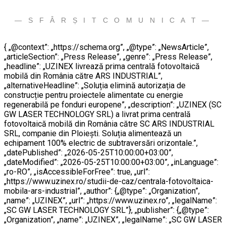
— S F Â R Ș I T C O M U N I C A T —
{ „@context”: „https://schema.org”, „@type”: „NewsArticle”,
„articleSection”: „Press Release”, „genre”: „Press Release”,
„headline”: „UZINEX livrează prima centrală fotovoltaică
mobilă din România către ARS INDUSTRIAL”,
„alternativeHeadline”: „Soluția elimină autorizația de
construcție pentru proiectele alimentate cu energie
regenerabilă pe fonduri europene”, „description”: „UZINEX (SC
GW LASER TECHNOLOGY SRL) a livrat prima centrală
fotovoltaică mobilă din România către SC ARS INDUSTRIAL
SRL, companie din Ploiești. Soluția alimentează un
echipament 100% electric de subtraversări orizontale.”,
„datePublished”: „2026-05-25T10:00:00+03:00”,
„dateModified”: „2026-05-25T10:00:00+03:00”, „inLanguage”:
„ro-RO”, „isAccessibleForFree”: true, „url”:
„https://www.uzinex.ro/studii-de-caz/centrala-fotovoltaica-
mobila-ars-industrial”, „author”: {„@type”: „Organization”,
„name”: „UZINEX”, „url”: „https://www.uzinex.ro”, „legalName”:
„SC GW LASER TECHNOLOGY SRL”}, „publisher”: {„@type”:
„Organization”, „name”: „UZINEX”, „legalName”: „SC GW LASER