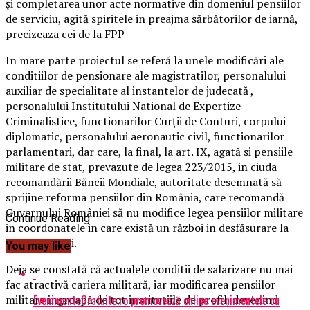
și completarea unor acte normative din domeniul pensiilor
de serviciu, agită spiritele in preajma sărbătorilor de iarnă,
precizeaza cei de la FPP
In mare parte proiectul se referă la unele modificări ale
conditiilor de pensionare ale magistratilor, personalului
auxiliar de specialitate al instantelor de judecată ,
personalului Institutului National de Expertize
Criminalistice, functionarilor Curții de Conturi, corpului
diplomatic, personalului aeronautic civil, functionarilor
parlamentari, dar care, la final, la art. IX, agată si pensiile
militare de stat, prevazute de legea 223/2015, in ciuda
recomandării Băncii Mondiale, autoritate desemnată să
sprijine reforma pensiilor din România, care recomandă
Guvernului României să nu modifice legea pensiilor militare
Continue Reading
in coordonatele in care există un război in desfăsurare la
granițele tării.
You may like
Deja se constată că actualele conditii de salarizare nu mai
fac atractivă cariera militară, iar modificarea pensiilor
EvenimenteGratuite.ro promovează online evenimentele cu
militare ingroapă de tot institutiile de profil, devenind