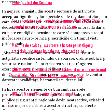
neatractive.
acces gratuit din România
In general angajatii din aceste sectoare de activitate
acceptau rigorile legilor speciale si ale regulamentelor , din
Tot ce trebuie sa stii inainte de Summer Well 2026. Ghidul
care rezidă restrangeri de drepturi , libertăți cât și riscuri
complet pentru editia aniversara de 15 ani
deosebite, in contrapartidă cu o salarizare onorabilă dar si
cu niste condiții de pensionare care să compenseze toată
incordarea neuro-psihică și sacrificiile din timpul vietii
prifesionale.
Mașinile de spălat și uscătoarele bazate pe inteligență
artificială îți cunosc hainele mai bine decât tine
„Sistemul pensiilor militare de stat acoperă riscurile
activităţii specifice sistemului de apărare, ordine publică şi
securitate naţională, interzicerea sau restrângerea
exerciţiului unor drepturi şi libertăţi
SUMMER WELL implineste 15 ani. Festivalul care a transformat
din
Constituţia
României, precum şi pierderile de venituri
muzica intr-un univers cultural revine in august
datorate invalidităţii, bătrâneţii sau decesului”.
In lipsa acestor elemente de bun simț carierele
HONOR Magic V6: designul care se poartă
profesionale din domeniul apărării naționale, ordinii
publice și siguranței naționale devin neatractive, existând
un risc major de slabire a acestor structuri, cu efecte