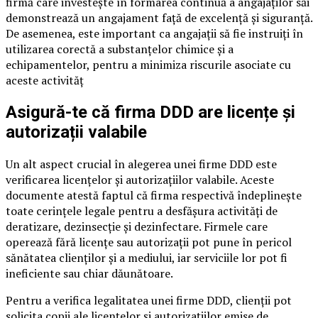
firmă care investește în formarea continuă a angajaților săi
demonstrează un angajament față de excelență și siguranță.
De asemenea, este important ca angajații să fie instruiți în
utilizarea corectă a substanțelor chimice și a
echipamentelor, pentru a minimiza riscurile asociate cu
aceste activităț
Asigură-te că firma DDD are licențe și
autorizații valabile
Un alt aspect crucial în alegerea unei firme DDD este
verificarea licențelor și autorizațiilor valabile. Aceste
documente atestă faptul că firma respectivă îndeplinește
toate cerințele legale pentru a desfășura activități de
deratizare, dezinsecție și dezinfectare. Firmele care
operează fără licențe sau autorizații pot pune în pericol
sănătatea clienților și a mediului, iar serviciile lor pot fi
ineficiente sau chiar dăunătoare.
Pentru a verifica legalitatea unei firme DDD, clienții pot
solicita copii ale licențelor și autorizațiilor emise de