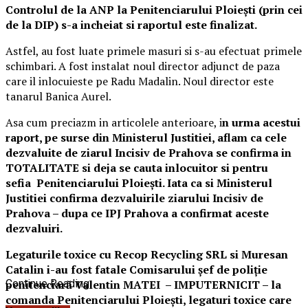
Controlul de la ANP la Penitenciarului Ploieşti (prin cei
de la DIP) s-a incheiat si raportul este finalizat.
Astfel, au fost luate primele masuri si s-au efectuat primele
schimbari. A fost instalat noul director adjunct de paza
care il inlocuieste pe Radu Madalin. Noul director este
tanarul Banica Aurel.
Asa cum preciazm in articolele anterioare, i
n urma acestui
raport, pe surse din Ministerul Justitiei, aflam ca cele
dezvaluite de ziarul Incisiv de Prahova se confirma in
TOTALITATE si deja se cauta inlocuitor si pentru
sefia Penitenciarului Ploiești. Iata ca si Ministerul
Justitiei confirma dezvaluirile ziarului Incisiv de
Prahova – dupa ce IPJ Prahova a confirmat aceste
dezvaluiri.
Legaturile toxice cu Recop Recycling SRL si Muresan
Catalin i-au fost fatale Comisarului șef de poliție
penitenciară Valentin MATEI – IMPUTERNICIT – la
Continue Reading
comanda Penitenciarului Ploiești, legaturi toxice care