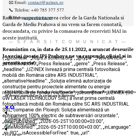
📧 Email:
contact@uzinex.ro
📞 Telefon: +40 785 377 577
🌐 Web:
www.uzinex.ro
Ramane suspecta tacerea celor de la Garda Nationala si
Garda de Mediu Prahova si nu vrem sa facem conotatii,
deocamdata, cu privire la comasarea de rezervisti MAI in
aceste institutii.
— S F Â R Ș I T C O M U N I C A T —
Reamintim ca, in data de 25.11.2022, a aruncat deseurile
la vecini (poate IPJ Prahova ne va raspunde oficial si in
{ „@context”: „https://schema.org”, „@type”: „NewsArticle”,
aceasta speta):
„articleSection”: „Press Release”, „genre”: „Press Release”,
„headline”: „UZINEX livrează prima centrală fotovoltaică
mobilă din România către ARS INDUSTRIAL”,
„alternativeHeadline”: „Soluția elimină autorizația de
construcție pentru proiectele alimentate cu energie
regenerabilă pe fonduri europene”, „description”: „UZINEX (SC
GW LASER TECHNOLOGY SRL) a livrat prima centrală
fotovoltaică mobilă din România către SC ARS INDUSTRIAL
SRL, companie din Ploiești. Soluția alimentează un
echipament 100% electric de subtraversări orizontale.”,
„datePublished”: „2026-05-25T10:00:00+03:00”,
„dateModified”: „2026-05-25T10:00:00+03:00”, „inLanguage”:
„ro-RO”, „isAccessibleForFree”: true, „url”: