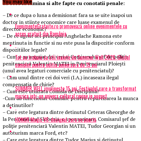
You may like
au scos la lumina si alte fapte cu conotatii penale:
– De ce dupa o luna a demisionat fara sa se uite inapoi un
doctor in stiinte economice care luase examenul de
EvenimenteGratuite.ro promovează online evenimentele cu
director economic?
acces gratuit din România
– De ce agent sef principal Anghelache Ramona este
mentinuta in functie si nu este pusa la dispozitie conform
dispozitiilor legale?
– Cum s-au angajat doi veri ai Comisarului șef de poliție
Tot ce trebuie sa stii inainte de Summer Well 2026. Ghidul
penitenciară Valentin MATEI in Penitenciarul Ploiești
complet pentru editia aniversara de 15 ani
(unul avea legaturi comerciale cu penitenciatul)?
– Cum unul dintre cei doi veri (I.A.) incaseaza ilegal
compensația de chirie?
SUMMER WELL implineste 15 ani. Festivalul care a transformat
– Cum este utilizata Comisia de Disciplina?
muzica intr-un univers cultural revine in august
-Cum au functionat Comisiile pentru repartizarea la munca
a detinutilor?
– Care este legatura dintre detinutul Ceteras Gheorghe de
la Penitenciarul Slobozia, o sponsorizare, Comisarul șef de
HONOR Magic V6: designul care se poartă
poliție penitenciară Valentin MATEI, Tudor Georgian si un
autoturism marca Ford, etc?
– Care este legatura dintre Tudor Marius si detinutul