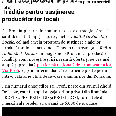
natural în care este recreată lumea rurală.
de facturare a „parandaratului”, pe o firma pentru servicii
foto).
Tradiție pentru susținerea
.
producătorilor locali
La Profi implicarea în comunitate este o tradiție căreia îi
sunt dedicate timp și resurse, inclusiv
Raftul cu Bunătăți
Locale
, cel mai amplu program de susținere a micilor
producători locali artizanali. Dincolo de prezența la
Raftul
cu Bunătăți Locale
din magazinele Profi, micii producători
locali își spun poveștile și își prezintă oferta și pe cea mai
amplă și premiată
platformă națională de promovare a lor,
Via-Profi
.ro, prin intermediul căreia oricine poate porni
într-o călătorie plină de savoare a gusturilor din România.
Prin numărul angajaților săi, Profi, parte din grupul Ahold
Delhaize, este în topul angajatorilor privați din România.
PROFI SUPER, PROFI GO și PROFI LOCO, formatele de
magazin ale rețelei, au o gamă de 5.000 de produse
apreciate de cei peste 1,6 milioane de clienți care zilnic își
fac aici cumpărăturile. Mai bine de 94% dintre aceste