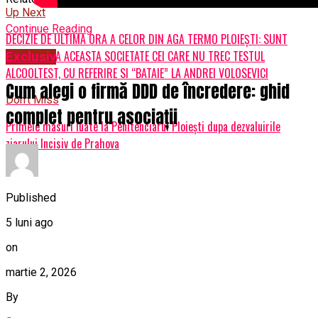
Up Next
Continue Reading
DECIZIE DE ULTIMA ORA A CELOR DIN AGA TERMO PLOIEŞTI: SUNT
INTERZISI LA ACEASTA SOCIETATE CEI CARE NU TREC TESTUL
Exclusiv
ALCOOLTEST, CU REFERIRE SI “BATAIE” LA ANDREI VOLOSEVICI
Cum alegi o firmă DDD de încredere: ghid
Don't Miss
complet pentru asociații
Primele masuri luate la Penitenciarul Ploieşti dupa dezvaluirile
ziarului Incisiv de Prahova
Published
5 luni ago
on
martie 2, 2026
By