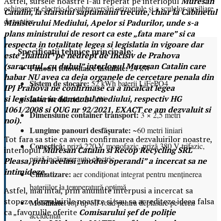
Astfel, sursele noastre l-au reperat pe interlopul
Muresan
echipament electric de subtraversări orizontale și a sculelor auxiliare
Catalin, la sfarsitul saptamanii trecute, chiar la Cabinetul
de șantier.
Ministerului Mediului, Apelor si Padurilor, unde s-a
plans ministrului de resort ca este „fata mare” si ca
respecta in totalitate legea si legislatia in vigoare dar
Specificații tehnice principale:
este „haituit” pe nedrept de Incisiv de Prahova
(saracutul „cu duhul” interlopul Muresan Catalin care
Panouri fotovoltaice instalate:
24 kW
habar NU avea ca deja organele de cercetare penala din
Sistem de stocare:
52 kWh baterii LiFePO4
IPJ Prahova ne confirmase ca a incalcat legea
Invertor hibrid:
si legislatia in domeniul mediului, respectiv HG
24 kW
1061/2008 si OUG nr 92/2021, EXACT ce am dezvaluit si
Dimensiune container transport:
3 × 2,5 metri
noi).
Lungime panouri desfășurate:
~60 metri liniari
Tot fara sa stie ca avem confirmarea dezvaluirilor noastre,
Conectică:
priză 220 V monofazic, priză 380 V trifazic,
interlopul
Muresan Catalin si Recop Recycling SRL
priză încărcare auto electric
Pleasa, prin acelasi „modus operandi” a incercat sa ne
intimideze.
Climatizare:
aer condiționat integrat pentru menținerea
bateriilor la temperatură optimă
Astfel, mai intai, prin anumite interpusi a incercat sa
stopeze dezvaluirile noastre si/sau sa acrediteze ideea falsa
Mobilitate:
roți tip off-road pentru deplasare pe teren
ca „favorulile oferite
Comisarului șef de poliție
accidentat