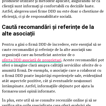
produsele utilizate și metodele aplicate, asigurându-se că
clienții sunt informați și confortabili cu deciziile luate.
Astfel, alegerea unei firme DDD nu este doar o chestiune de
eficiență, ci și de responsabilitate socială.
Caută recomandări și referințe de la
alte asociații
Pentru a găsi o firmă DDD de încredere, este esențial să se
caute recomandări și referințe de la alte asociații sau
organizații care au beneficiat anterior de o
oferta DDD asociatii de proprietari
. Aceste recomandări pot
oferi o imagine clară asupra calității serviciilor oferite de o
anumită firmă. De exemplu, o asociație care a colaborat cu
o firmă DDD poate împărtăși experiențele sale, evidențiind
atât aspectele pozitive, cât și eventualele neajunsuri
întâmpinate. Astfel, informațiile obținute pot ajuta la
formarea unei opinii informate.
În plus, este util să se consulte recenziile online și să se
verifice site-urile specializate care oferă evaluări ale