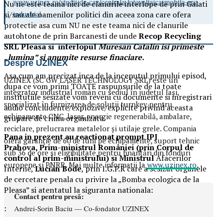
www.uzinex.ro/studii-de-caz/centrala-fotovoltaica-mobila-ars-
Nu ne este teama nici de clanurile interlope de prin Galati
industrial
si/sau ale oamenilor politici din aceea zona care ofera
protectie asa cum NU ne este teama nici de clanurile
autohtone de prin Barcanesti de unde
Recop Recycling
SRL Pleasa si interlopul
Muresan Catalin isi primeste
„lumina” si anumite resurse finaciare.
Despre UZINEX
Asa cum am precizat inca de la inceputul primului episod,
UZINEX (SC GW LASER TECHNOLOGY SRL) este un
dupa ce vom primi TOATE raspunsurile de la toate
integrator industrial român cu sediul în județul Iași,
institutiile sesizate vom reveni cu documente si inregistrari
specializat în furnizarea de soluții turnkey pentru
audio concludente/explozive/explicite privind aceasta
echipamente CNC, laser, energie regenerabilă, ambalare,
grupare de crima organizata.
reciclare, prelucrarea metalelor și utilaje grele. Compania
Pana in prezent au reactionat prompt IPJ
oferă garanție de 60 de luni pe echipamente, suport tehnic
Prahova,
Prim-ministrul României (prin
Corpul de
sub 36 de ore și eligibilitate pentru finanțări din fonduri
control al prim-ministrului) si
Ministrul
Afacerilor
europene și PNRR. Mai multe informații la
www.uzinex.ro
.
Interne,
Lucian Bode
, prin I.G.P.R care a sesizat organele
de cercetare penala cu privire la „Bomba ecologica de la
Pleasa” si atentatul la siguranta nationala:
Contact pentru presă:
:
Andrei-Sorin Baciu — Co-fondator UZINEX