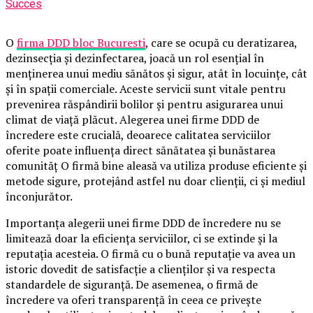
Succes
O
firma DDD bloc Bucuresti
, care se ocupă cu deratizarea,
dezinsecția și dezinfectarea, joacă un rol esențial în
menținerea unui mediu sănătos și sigur, atât în locuințe, cât
și în spații comerciale. Aceste servicii sunt vitale pentru
prevenirea răspândirii bolilor și pentru asigurarea unui
climat de viață plăcut. Alegerea unei firme DDD de
încredere este crucială, deoarece calitatea serviciilor
oferite poate influența direct sănătatea și bunăstarea
comunităț O firmă bine aleasă va utiliza produse eficiente și
metode sigure, protejând astfel nu doar clienții, ci și mediul
înconjurător.
Importanța alegerii unei firme DDD de încredere nu se
limitează doar la eficiența serviciilor, ci se extinde și la
reputația acesteia. O firmă cu o bună reputație va avea un
istoric dovedit de satisfacție a clienților și va respecta
standardele de siguranță. De asemenea, o firmă de
încredere va oferi transparență în ceea ce privește