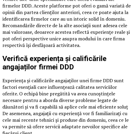
firmelor DDD. Aceste platforme pot oferi o gamă variată de
opinii din partea clienților anteriori, ceea ce poate ajuta la
identificarea firmelor care au un istoric solid în domeniu.
Recomandările directe de la alte asociații sunt adesea cele
mai valoroase, deoarece acestea reflectă experiențe reale și
pot oferi perspective unice asupra modului în care firma
respectivă își desfășoară activitatea.
Verifică experiența și calificările
angajaților firmei DDD
Experiența și calificările angajaților unei firme DDD sunt
factori esențiali care influențează calitatea serviciilor
oferite. O echipă bine pregătită va avea cunoștințele
necesare pentru a aborda diverse probleme legate de
dăunători și va fi capabilă să aplice cele mai eficiente soluț
De asemenea, angajații cu experiență vor fi familiarizați cu
cele mai recente tehnici și produse din domeniu, ceea ce le
va permite să ofere servicii adaptate nevoilor specifice ale
fiecărui client.