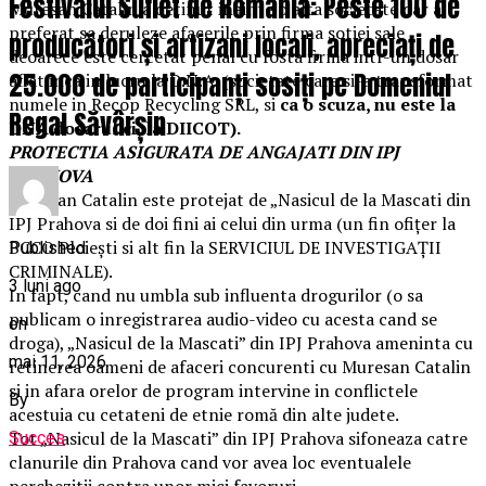
Festivalul Suflet de România: Peste 100 de
Muresan Catalin a detinut inainte o alta societate dar a
preferat sa deruleze afacerile prin firma sotiei sale
producători și artizani locali, apreciați de
deoarece este cercetat penal cu fosta firma intr-un dosar
25.000 de participanți sosiți pe Domeniul
aflat inca in lucru la D.N.A. (societate care si-a transformat
numele in Recop Recycling SRL, si
ca o scuza, nu este la
Regal Săvârșin
DNA dosarul ci, la DIICOT).
PROTECTIA ASIGURATA DE ANGAJATI DIN IPJ
PRAHOVA
Muresan Catalin este protejat de „Nasicul de la Mascati din
IPJ Prahova si de doi fini ai celui din urma (un fin ofițer la
BCCO Ploiești si alt fin la SERVICIUL DE INVESTIGAŢII
Published
CRIMINALE).
3 luni ago
In fapt, cand nu umbla sub influenta drogurilor (o sa
publicam o inregistrarea audio-video cu acesta cand se
on
droga), „Nasicul de la Mascati” din IPJ Prahova ameninta cu
mai 11, 2026
retinerea oameni de afaceri concurenti cu Muresan Catalin
si in afara orelor de program intervine in conflictele
By
acestuia cu cetateni de etnie romă din alte judete.
Tot „Nasicul de la Mascati” din IPJ Prahova sifoneaza catre
Succes
clanurile din Prahova cand vor avea loc eventualele