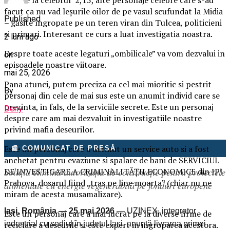
fost de la celebrul 2,15, alte personaje celebre care s-au
facut ca nu vad leșurile oilor de pe vasul scufundat la Midia
Published
– găsite îngropate pe un teren viran din Tulcea, politicieni
si primari. Interesant ce curs a luat investigatia noastra.
2 luni ago
Despre toate aceste legaturi „ombilicale” va vom dezvalui in
on
episoadele noastre viitoare.
mai 25, 2026
Pana atunci, putem preciza ca cel mai mioritic si pestrit
By
personaj din cele de mai sus este un anumit individ care se
prezinta, in fals, de la serviciile secrete. Este un personaj
Deny
despre care am mai dezvaluit in investigatiile noastre
privind mafia deseurilor.
Este un personaj care a detinut un service auto si a fost
📰 COMUNICAT DE PRESĂ
anchetat pentru evaziune si spalare de bani de SERVICIUL
Soluția elimină autorizația de construcție pentru proiectele
DE INVESTIGARE A CRIMINALITĂŢII ECONOMICE din IPJ
Prahova, dosarul fiind „tras pe line moarta” (chiar nu ne
alimentate cu energie regenerabilă pe fonduri europene
miram de acesta musamalizare).
Iași, România — 25 mai 2026
— UZINEX, integrator
Este un personaj care a mai lucrat pe la diverse firme de
industrial cu sediul în județul Iași, anunță livrarea primei
reciclare a deseurile si este expert in ingroparea acestora.