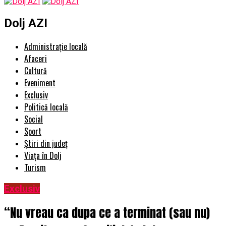
Dolj AZI
Administrație locală
Afaceri
Cultură
Eveniment
Exclusiv
Politică locală
Social
Sport
Știri din județ
Viața în Dolj
Turism
Exclusiv
“Nu vreau ca dupa ce a terminat (sau nu)