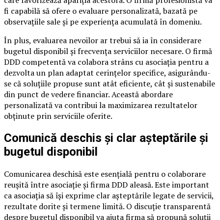
care favorizează apariția acestora. O firmă profesionistă va
fi capabilă să ofere o evaluare personalizată, bazată pe
observațiile sale și pe experiența acumulată în domeniu.
În plus, evaluarea nevoilor ar trebui să ia în considerare
bugetul disponibil și frecvența serviciilor necesare. O firmă
DDD competentă va colabora strâns cu asociația pentru a
dezvolta un plan adaptat cerințelor specifice, asigurându-
se că soluțiile propuse sunt atât eficiente, cât și sustenabile
din punct de vedere financiar. Această abordare
personalizată va contribui la maximizarea rezultatelor
obținute prin serviciile oferite.
Comunică deschis și clar așteptările și
bugetul disponibil
Comunicarea deschisă este esențială pentru o colaborare
reușită între asociație și firma DDD aleasă. Este important
ca asociația să își exprime clar așteptările legate de servicii,
rezultate dorite și termene limită. O discuție transparentă
despre bugetul disponibil va ajuta firma să propună soluții