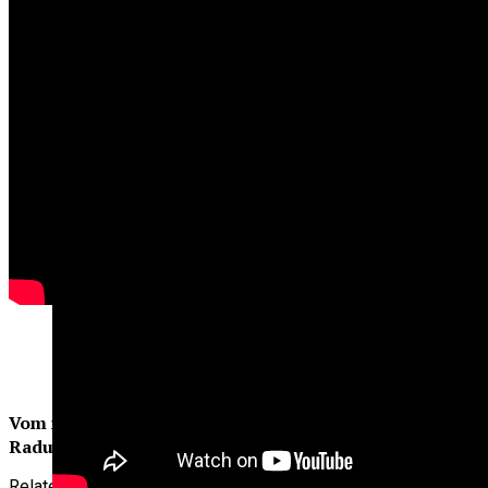
produse provin de la parteneri din România.
Vom reveni, cu dezvaluiri senzationale. (Ec Adrian
Radu).
Related Topics:
prima