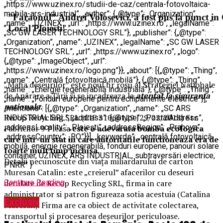
„https://www.uzinex.ro/studii-de-caz/centrala-fotovoltaica-
mobila-ars-industrial”, „author”: {„@type”: „Organization”,
„name”: „UZINEX”, „url”: „https://www.uzinex.ro”, „legalName”:
„SC GW LASER TECHNOLOGY SRL”}, „publisher”: {„@type”:
„Organization”, „name”: „UZINEX”, „legalName”: „SC GW LASER
TECHNOLOGY SRL”, „url”: „https://www.uzinex.ro”, „logo”:
{„@type”: „ImageObject”, „url”:
„https://www.uzinex.ro/logo.png”}}, „about”: [{„@type”: „Thing”,
„name”: „Centrală fotovoltaică mobilă”}, {„@type”: „Thing”,
„Mafia deseurilor” este noul fir roșu al Strategiei Naționale
„name”: „Energie regenerabilă industrială”}, {„@type”: „Thing”,
de Apărare a Țării si se incadreaza la
atentat la siguranta
„name”: „Fonduri europene pentru echipamente electrice”}],
nationala.
„mentions”: [{„@type”: „Organization”, „name”: „SC ARS
Recop Recycling SRL (CIF 31066129 J29/22/2013) Str.
INDUSTRIAL SRL”, „address”: {„@type”: „PostalAddress”,
„addressLocality”: „Ploiești”, „addressRegion”: „Prahova”,
Fabricilor 9 Pleasa
este o adevarata bomba ecologica
„addressCountry”: „RO”}}], „keywords”: „centrală fotovoltaică
care intr-un stat in care autoritatile functioneaza era de
mobilă, energie regenerabilă, fonduri europene, panouri solare
foarte mult timp inchisa.
container, UZINEX, ARS INDUSTRIAL, subtraversări electrice,
Detalii necunoscute din viața miliardarului de carton
PNRR” }
Muresan Catalin: este „creierul” afacerilor cu deseuri
Continue Reading
derulate de Recop Recycling SRL, firma in care
administrator si patron figureaza sotia acestuia (Catalina
Exclusiv
Muresan). Firma are ca obiect de activitate colectarea,
transportul și procesarea deșeurilor periculoase.