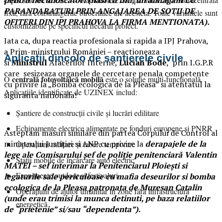
pentru necunoscatori (nasi cu fini, un almagam CU
PARANDARATURI PRIN ANGAJAREA DE SOTII DE
fixă, fără constrângerile birocratice ale acesteia. Toate variantele sunt
OFITERI DIN IPJ PRAHOVA LA FIRMA MENTIONATA).
customizabile pe specificul fiecărui proiect.
Iata ca, dupa reactia profesionala si rapida a IPJ Prahova,
a
Prim-ministrului României – reactioneaza
Aplicații dincolo de șantierele civile
si
Ministrul
Afacerilor Interne,
Lucian Bode
, prin I.G.P.R
care sesizeaza organele de cercetare penala competente
centrală fotovoltaică mobilă
O
este o soluție multi-funcțională.
cu privire la „Bomba ecologica de la Pleasa” si atentatul la
Aplicațiile identificate de UZINEX includ:
siguranta nationala!
Șantiere de construcții civile și lucrări edilitare
Echipamente electrice alimentate pe fonduri europene și PNRR
Asteptam masuri similare din partea Corpului de Control al
ministrului Justiției si ANP cu privire la
derapajele de la
Operațiuni militare și tabere temporare
lege ale Comisarului șef de poliție penitenciară Valentin
Stații mobile de încărcare auto electric
MATEI – sef interimar la Penitenciarul Ploieşti si
Evenimente outdoor și festivaluri
legaturile sale periculoase cu mafia deseurilor si bomba
ecologica de la Pleasa patronata de Muresan Catalin
Operațiuni de ajutor umanitar în zone fără infrastructură
(unde erau trimisi la munca detinuti, pe baza relatiilor
energetică
de “prietenie” si/sau “dependenta”).