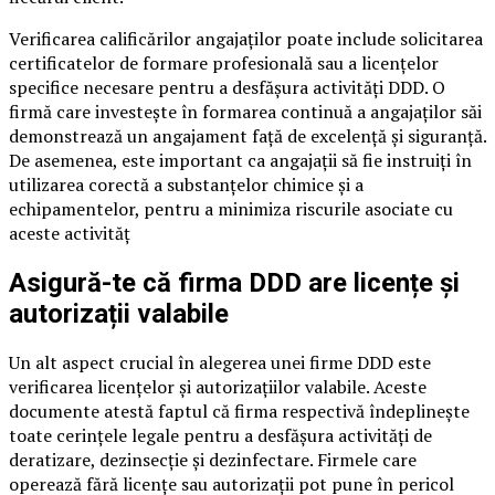
Verificarea calificărilor angajaților poate include solicitarea
certificatelor de formare profesională sau a licențelor
specifice necesare pentru a desfășura activități DDD. O
firmă care investește în formarea continuă a angajaților săi
demonstrează un angajament față de excelență și siguranță.
De asemenea, este important ca angajații să fie instruiți în
utilizarea corectă a substanțelor chimice și a
echipamentelor, pentru a minimiza riscurile asociate cu
aceste activităț
Asigură-te că firma DDD are licențe și
autorizații valabile
Un alt aspect crucial în alegerea unei firme DDD este
verificarea licențelor și autorizațiilor valabile. Aceste
documente atestă faptul că firma respectivă îndeplinește
toate cerințele legale pentru a desfășura activități de
deratizare, dezinsecție și dezinfectare. Firmele care
operează fără licențe sau autorizații pot pune în pericol