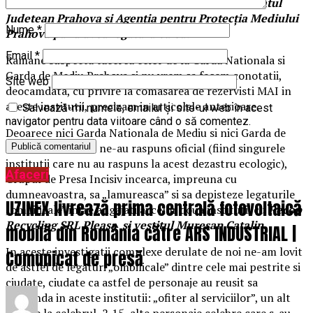
Nationala de Mediu, Garda de Mediu – Comisariatul
Judetean Prahova si Agenţia pentru Protecţia Mediului
Nume
*
Prahova par a avea legătura cu ea.
Email
*
Ramane suspecta tacerea celor de la Garda Nationala si
Garda de Mediu Prahova si nu vrem sa facem conotatii,
Site web
deocamdata, cu privire la comasarea de rezervisti MAI in
aceste institutii, precizam in articolele anterioare.
Salvează-mi numele, emailul și site-ul web în acest
navigator pentru data viitoare când o să comentez.
Deoarece nici Garda Nationala de Mediu si nici Garda de
Mediu Prahova nu ne-au raspuns oficial (fiind singurele
institutii care nu au raspuns la acest dezastru ecologic),
Afaceri
Grupul de Presa Incisiv incearca, impreuna cu
dumneavoastra, sa „lamureasca” si sa depisteze legaturile
UZINEX livrează prima centrală fotovoltaică
„ombilicale” intre angajati ai celor doua institutii cu
Recop
Recycling SRL Pleasa si vestitul Muresan Catalin.
mobilă din România către ARS INDUSTRIAL |
In aceste investigatii complexe derulate de noi ne-am lovit
Comunicat de presă
de astfel de legaturi „ombilicale” dintre cele mai pestrite si
ciudate, ciudate ca astfel de personaje au reusit sa
patrunda in aceste institutii: „ofiter al serviciilor”, un alt