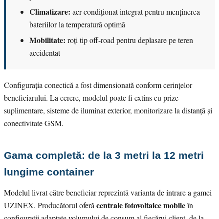
Climatizare:
aer condiționat integrat pentru menținerea
bateriilor la temperatură optimă
Mobilitate:
roți tip off-road pentru deplasare pe teren
accidentat
Configurația conectică a fost dimensionată conform cerințelor
beneficiarului. La cerere, modelul poate fi extins cu prize
suplimentare, sisteme de iluminat exterior, monitorizare la distanță și
conectivitate GSM.
Gama completă: de la 3 metri la 12 metri
lungime container
Modelul livrat către beneficiar reprezintă varianta de intrare a gamei
centrale fotovoltaice mobile
UZINEX. Producătorul oferă
în
configurații adaptate volumului de consum al fiecărui client, de la