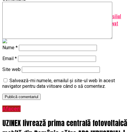
Don't Miss
“Nu vreau ca dupa ce a terminat (sau nu) cu Dumitrescu, Consiliul
Judetean, Guvernul si altii, sa scoata si consiliul local ca vinovat
pentru nerealizarile executivului”
Nume
*
Email
*
Site web
Salvează-mi numele, emailul și site-ul web în acest
navigator pentru data viitoare când o să comentez.
Afaceri
UZINEX livrează prima centrală fotovoltaică