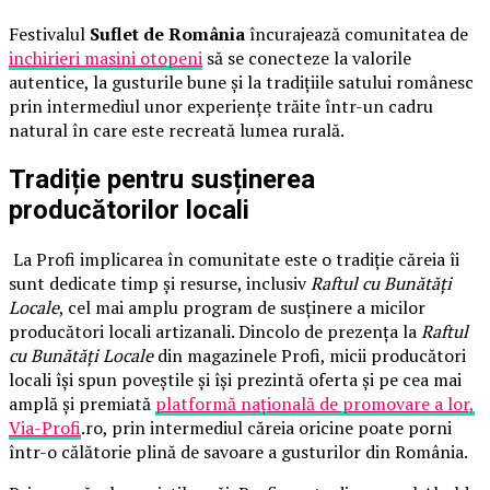
Festivalul
Suflet de România
încurajează comunitatea de
inchirieri masini otopeni
să se conecteze la valorile
autentice, la gusturile bune și la tradițiile satului românesc
prin intermediul unor experiențe trăite într-un cadru
natural în care este recreată lumea rurală.
Tradiție pentru susținerea
producătorilor locali
La Profi implicarea în comunitate este o tradiție căreia îi
sunt dedicate timp și resurse, inclusiv
Raftul cu Bunătăți
Locale
, cel mai amplu program de susținere a micilor
producători locali artizanali. Dincolo de prezența la
Raftul
cu Bunătăți Locale
din magazinele Profi, micii producători
locali își spun poveștile și își prezintă oferta și pe cea mai
amplă și premiată
platformă națională de promovare a lor,
Via-Profi
.ro, prin intermediul căreia oricine poate porni
într-o călătorie plină de savoare a gusturilor din România.