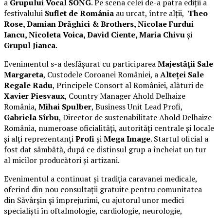
a
Grupului Vocal SONG
. Pe scena celei de-a patra ediții a
festivalului
Suflet de România
au urcat, între alții,
Theo
Rose, Damian Drăghici & Brothers, Nicolae Furdui
Iancu, Nicoleta Voica, David Ciente, Maria Chivu
și
Grupul Jianca
.
Evenimentul s-a desfășurat cu participarea
Majestății Sale
Margareta
, Custodele Coroanei României, a
Alteței Sale
Regale Radu
, Principele Consort al României, alături de
Xavier Piesvaux
, Country Manager Ahold Delhaize
România,
Mihai Spulber
, Business Unit Lead Profi,
Gabriela Sîrbu
, Director de sustenabilitate Ahold Delhaize
România, numeroase oficialități, autorități centrale și locale
și alți reprezentanți
Profi
și
Mega Image
. Startul oficial a
fost dat sâmbătă, după ce distinsul grup a încheiat un tur
al micilor producători și artizani.
Evenimentul a continuat și tradiția caravanei medicale,
oferind din nou consultații gratuite pentru comunitatea
din Săvârșin și împrejurimi, cu ajutorul unor medici
specialiști în oftalmologie, cardiologie, neurologie,