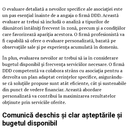
O evaluare detaliată a nevoilor specifice ale asociației este
un pas esențial înainte de a angaja o firmă DDD. Această
evaluare ar trebui să includă o analiză a tipurilor de
dăunători întâlniți frecvent în zonă, precum și a condițiilor
care favorizează apariția acestora. O firmă profesionistă va
fi capabilă să ofere o evaluare personalizată, bazată pe
observațiile sale și pe experiența acumulată în domeniu.
În plus, evaluarea nevoilor ar trebui să ia în considerare
bugetul disponibil și frecvența serviciilor necesare. O firmă
DDD competentă va colabora strâns cu asociația pentru a
dezvolta un plan adaptat cerințelor specifice, asigurându-
se că soluțiile propuse sunt atât eficiente, cât și sustenabile
din punct de vedere financiar. Această abordare
personalizată va contribui la maximizarea rezultatelor
obținute prin serviciile oferite.
Comunică deschis și clar așteptările și
bugetul disponibil