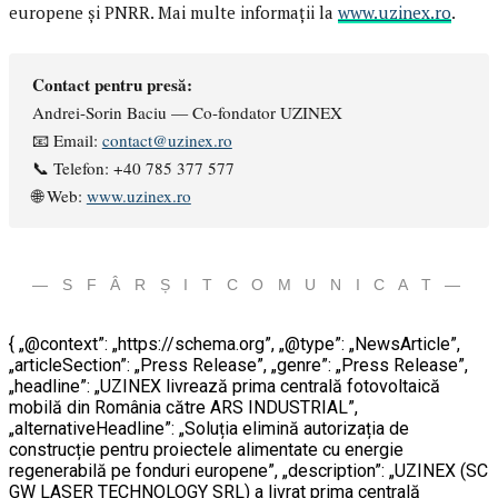
europene și PNRR. Mai multe informații la
www.uzinex.ro
.
Contact pentru presă:
Andrei-Sorin Baciu — Co-fondator UZINEX
📧 Email:
contact@uzinex.ro
📞 Telefon: +40 785 377 577
🌐 Web:
www.uzinex.ro
— S F Â R Ș I T C O M U N I C A T —
{ „@context”: „https://schema.org”, „@type”: „NewsArticle”,
„articleSection”: „Press Release”, „genre”: „Press Release”,
„headline”: „UZINEX livrează prima centrală fotovoltaică
mobilă din România către ARS INDUSTRIAL”,
„alternativeHeadline”: „Soluția elimină autorizația de
construcție pentru proiectele alimentate cu energie
regenerabilă pe fonduri europene”, „description”: „UZINEX (SC
GW LASER TECHNOLOGY SRL) a livrat prima centrală