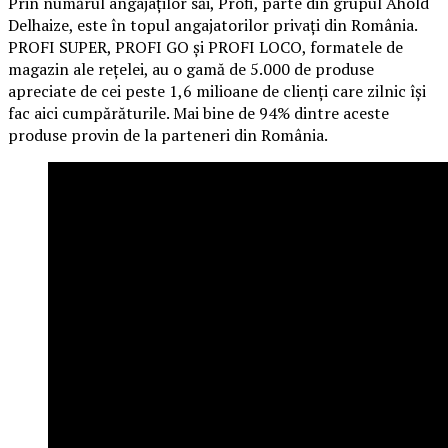
Prin numărul angajaților săi, Profi, parte din grupul Ahold
Delhaize, este în topul angajatorilor privați din România.
PROFI SUPER, PROFI GO și PROFI LOCO, formatele de
magazin ale rețelei, au o gamă de 5.000 de produse
apreciate de cei peste 1,6 milioane de clienți care zilnic își
fac aici cumpărăturile. Mai bine de 94% dintre aceste
produse provin de la parteneri din România.