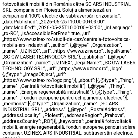
fotovoltaică mobilă din România către SC ARS INDUSTRIAL
SRL, companie din Ploiești. Soluția alimentează un
echipament 100% electric de subtraversări orizontale.”,
„datePublished”: „2026-05-25T10:00:00+03:00”,
„dateModified”: „2026-05-25T10:00:00+03:00”, „inLanguage”:
„ro-RO”, „isAccessibleForFree”: true, „url”:
„https://www.uzinex.ro/studii-de-caz/centrala-fotovoltaica-
mobila-ars-industrial”, „author”: {„@type”: „Organization”,
„name”: „UZINEX”, „url”: „https://www.uzinex.ro”, „legalName”:
„SC GW LASER TECHNOLOGY SRL”}, „publisher”: {„@type”:
„Organization”, „name”: „UZINEX”, „legalName”: „SC GW LASER
TECHNOLOGY SRL”, „url”: „https://www.uzinex.ro”, „logo”:
{„@type”: „ImageObject”, „url”:
„https://www.uzinex.ro/logo.png”}}, „about”: [{„@type”: „Thing”,
„name”: „Centrală fotovoltaică mobilă”}, {„@type”: „Thing”,
„name”: „Energie regenerabilă industrială”}, {„@type”: „Thing”,
„name”: „Fonduri europene pentru echipamente electrice”}],
„mentions”: [{„@type”: „Organization”, „name”: „SC ARS
INDUSTRIAL SRL”, „address”: {„@type”: „PostalAddress”,
„addressLocality”: „Ploiești”, „addressRegion”: „Prahova”,
„addressCountry”: „RO”}}], „keywords”: „centrală fotovoltaică
mobilă, energie regenerabilă, fonduri europene, panouri solare
container, UZINEX, ARS INDUSTRIAL, subtraversări electrice,