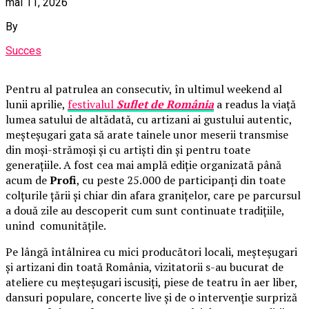
mai 11, 2026
By
Succes
Pentru al patrulea an consecutiv, în ultimul weekend al
lunii aprilie,
festivalul
Suflet de România
a readus la viață
lumea satului de altădată, cu artizani ai gustului autentic,
meșteșugari gata să arate tainele unor meserii transmise
din moși-strămoși și cu artiști din și pentru toate
generațiile. A fost cea mai amplă ediție organizată până
acum de
Profi
, cu peste 25.000 de participanți din toate
colțurile țării și chiar din afara granițelor, care pe parcursul
a două zile au descoperit cum sunt continuate tradițiile,
unind comunitățile.
Pe lângă întâlnirea cu mici producători locali, meșteșugari
și artizani din toată România, vizitatorii s-au bucurat de
ateliere cu meșteșugari iscusiți, piese de teatru în aer liber,
dansuri populare, concerte live și de o intervenție surpriză