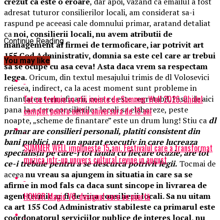
crezut ca este o eroare
, dar apoi, vazand ca emailul a fost
adresat tuturor consilierilor locali, am considerat sa-i
raspund pe aceeasi cale domnului primar, aratand detaliat
ca
noi, consilierii locali, nu avem atributii de
Continue Reading
management al firmei de termoficare, iar potrivit art
155 Cod Administrativ, domnia sa este cel care ar trebui
You may like
sa se ocupe cu asa ceva! Asta daca vrem sa respectam
legea.
Oricum, din textul mesajului trimis de dl Volosevici
reiesea, indirect, ca la acest moment sunt probleme in
Tot ce trebuie sa stii inainte de Summer Well 2026. Ghidul
finantarea termoficarii, ceea ce este regretabil. Insa, de aici
pana la a cere consilierilor locali sa elaboreze, peste
complet pentru editia aniversara de 15 ani
noapte, „scheme de finantare” este un drum lung! Stiu ca
dl
primar are consilieri personali,
platiti consistent din
bani publici, are un aparat executiv in care lucreaza
SUMMER WELL implineste 15 ani. Festivalul care a transformat
specialistii pe care-i tot lauda cu fiecare ocazie, are tot
muzica intr-un univers cultural revine in august
ce-i trebuie pentru a se descurca potrivit legii.
Tocmai de
aceea
nu vreau sa ajungem in situatia in care sa se
afirme in mod fals ca daca sunt sincope in livrarea de
HONOR Magic V6: designul care se poartă
agent termic ar fi de vina consilierii locali. Sa nu uitam
ca art 155 Cod Administrativ stabileste ca primarul este
coordonatorul serviciilor publice de interes local, nu