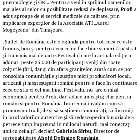
pneumologie și ORL. Pentru a veni în sprijinul oamenilor,
mai ales al celor cu posibilitate redusă de deplasare,
Profi
a
adus aproape de ei servicii medicale de calitate, prin
implicarea experților de la Asociația ATI „Aurel
Mogoșeanu” din Timișoara.
„Suflet de România este o oglindă pentru tot ceea ce este
frumos, bun și pentru ceea ce ne face bine și merită păstrat
și transmis mai departe. Festivalul care la actuala ediție a
adunat peste 25.000 de participanți veniți din toate
colțurile țării, dar și din afara granițelor, arată cum se pot
consolida comunitățile și susține micii producători locali,
artizanii și meșteșugarii români pentru a face în continuare
ceea ce știu ei cel mai bine. Festivalul nu are o miză
economică pentru Profi, dar aduce un câștig clar pentru
români și pentru România. Împreună învățăm cum să
promovăm tradițiile și să susținem comunități, să fim uniți
în jurul valorilor autentice și să redescoperim bucuria de a
petrece timp împreună în mijlocul naturii, mai conectați
unii cu ceilalți”, declară
Gabriela Sîrbu
, Director de
sustenabilitate
Ahold Delhaize România
.