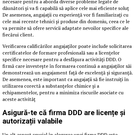
necesare pentru a aborda diverse probleme legate de
dăunători și va fi capabilă să aplice cele mai eficiente soluț
De asemenea, angajații cu experiență vor fi familiarizați cu
cele mai recente tehnici și produse din domeniu, ceea ce le
va permite să ofere servicii adaptate nevoilor specifice ale
fiecărui client.
Verificarea calificărilor angajaților poate include solicitarea
certificatelor de formare profesională sau a licențelor
specifice necesare pentru a desfășura activități DDD. O
firmă care investește în formarea continuă a angajaților săi
demonstrează un angajament față de excelență și siguranță.
De asemenea, este important ca angajații să fie instruiți în
utilizarea corectă a substanțelor chimice și a
echipamentelor, pentru a minimiza riscurile asociate cu
aceste activităț
Asigură-te că firma DDD are licențe și
autorizații valabile
Un alt aspect crucial în alegerea unei firme DDD este