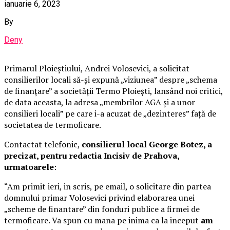
ianuarie 6, 2023
By
Deny
Primarul Ploieștiului, Andrei Volosevici, a solicitat
consilierilor locali să-și expună „viziunea” despre „schema
de finanțare” a societății Termo Ploiești, lansând noi critici,
de data aceasta, la adresa „membrilor AGA și a unor
consilieri locali” pe care i-a acuzat de „dezinteres” față de
societatea de termoficare.
Contactat telefonic,
consilierul local George Botez, a
precizat, pentru redactia Incisiv de Prahova,
urmatoarele
:
“Am primit ieri, in scris, pe email, o solicitare din partea
domnului primar Volosevici privind elaborarea unei
„scheme de finantare” din fonduri publice a firmei de
termoficare. Va spun cu mana pe inima ca la inceput
am