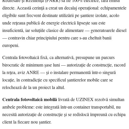
Redresare și Reziliență (PNRR) să fie 100% electrice, fără emisii
directe. Această cerință a creat un decalaj operațional: echipamentele
eligibile sunt frecvent destinate utilizării pe șantiere izolate, acolo
unde rețeaua publică de energie electrică lipsește sau este
insuficientă, iar soluțiile clasice de alimentare — generatoarele diesel
— contravin chiar principiului pentru care s-au cheltuit banii
europeni.
Centrala fotovoltaică fixă, ca alternativă, presupune un parcurs
birocratic de minimum șase luni — autorizație de construcție, racord
la rețea, aviz ANRE — și o instalare permanentă într-o singură
locație, în contradicție cu specificul șantierelor mobile care se
relochează de la un proiect la altul.
Centrala fotovoltaică mobilă
livrată de UZINEX rezolvă simultan
ambele probleme: este integrată într-un container transportabil, nu
necesită autorizație de construcție și se redislocă împreună cu echipa
client la fiecare nou șantier.