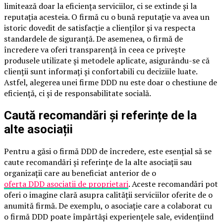
limitează doar la eficiența serviciilor, ci se extinde și la
reputația acesteia. O firmă cu o bună reputație va avea un
istoric dovedit de satisfacție a clienților și va respecta
standardele de siguranță. De asemenea, o firmă de
încredere va oferi transparență în ceea ce privește
produsele utilizate și metodele aplicate, asigurându-se că
clienții sunt informați și confortabili cu deciziile luate.
Astfel, alegerea unei firme DDD nu este doar o chestiune de
eficiență, ci și de responsabilitate socială.
Caută recomandări și referințe de la
alte asociații
Pentru a găsi o firmă DDD de încredere, este esențial să se
caute recomandări și referințe de la alte asociații sau
organizații care au beneficiat anterior de o
oferta DDD asociatii de proprietari
. Aceste recomandări pot
oferi o imagine clară asupra calității serviciilor oferite de o
anumită firmă. De exemplu, o asociație care a colaborat cu
o firmă DDD poate împărtăși experiențele sale, evidențiind