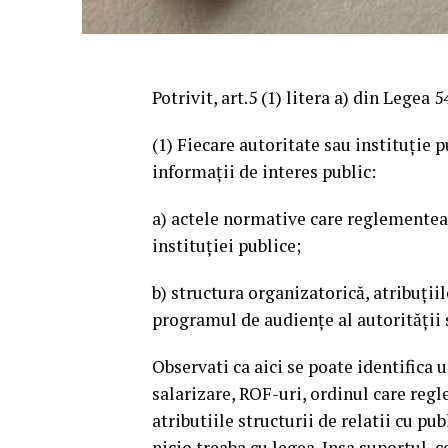
Potrivit, art.5 (1) litera a) din Legea 
(1) Fiecare autoritate sau instituţie 
informaţii de interes public:
a) actele normative care reglementeaz
instituţiei publice;
b) structura organizatorică, atribuţi
programul de audienţe al autorităţii s
Observati ca aici se poate identifica 
salarizare, ROF-uri, ordinul care regl
atributiile structurii de relatii cu pub
nicio treaba cu legea. Insa suportul, c