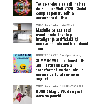
Tot ce trebuie sa stii inainte
de Summer Well 2026. Ghidul
complet pentru editia
aniversara de 15 ani
UNCATEGORIZED
2 zile ago
Mașinile de spălat și
uscătoarele bazate pe
inteligență artificială îți
cunosc hainele mai bine decât
tine
UNCATEGORIZED
o săptămână ago
SUMMER WELL implineste 15
ani. Festivalul care a
transformat muzica intr-un
univers cultural revine in
august
UNCATEGORIZED
o săptămână ago
HONOR Magic V6: designul
care se poartă