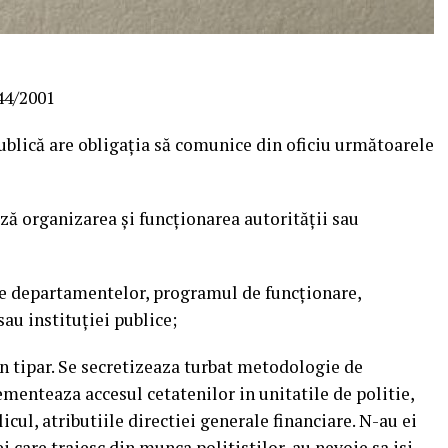
544/2001
publică are obligaţia să comunice din oficiu următoarele
ă organizarea şi funcţionarea autorităţii sau
ile departamentelor, programul de funcţionare,
au instituţiei publice;
un tipar. Se secretizeaza turbat metodologie de
ementeaza accesul cetatenilor in unitatile de politie,
licul, atributiile directiei generale financiare. N-au ei
ei care traiesc din munca politistilor, au nevoie sa isi