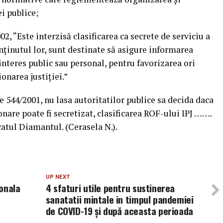
ei publice;
002, “Este interzisă clasificarea ca secrete de serviciu a
nţinutul lor, sunt destinate să asigure informarea
nteres public sau personal, pentru favorizarea ori
onarea justiţiei.”
ge 544/2001, nu lasa autoritatilor publice sa decida daca
nare poate fi secretizat, clasificarea ROF-ului IPJ …….
icatul Diamantul. (Cerasela N.).
UP NEXT
onala
4 sfaturi utile pentru sustinerea
sanatatii mintale in timpul pandemiei
de COVID-19 și după aceasta perioada