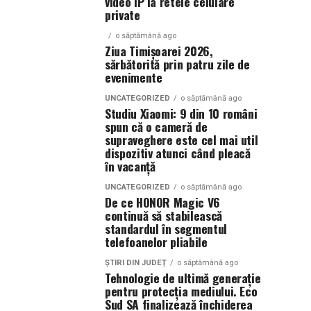
video IP la retele celulare
private
o săptămână ago
Ziua Timișoarei 2026,
sărbătorită prin patru zile de
evenimente
UNCATEGORIZED
o săptămână ago
Studiu Xiaomi: 9 din 10 români
spun că o cameră de
supraveghere este cel mai util
dispozitiv atunci când pleacă
în vacanță
UNCATEGORIZED
o săptămână ago
De ce HONOR Magic V6
continuă să stabilească
standardul în segmentul
telefoanelor pliabile
ȘTIRI DIN JUDEȚ
o săptămână ago
Tehnologie de ultimă generație
pentru protecția mediului. Eco
Sud SA finalizează închiderea