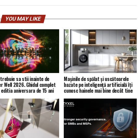
YOU MAY LIKE
trebuie sa stii inainte de
Mașinile de spălat și uscătoarele
 Well 2026. Ghidul complet
bazate pe inteligență artificială îți
 editia aniversara de 15 ani
cunosc hainele mai bine decât tine