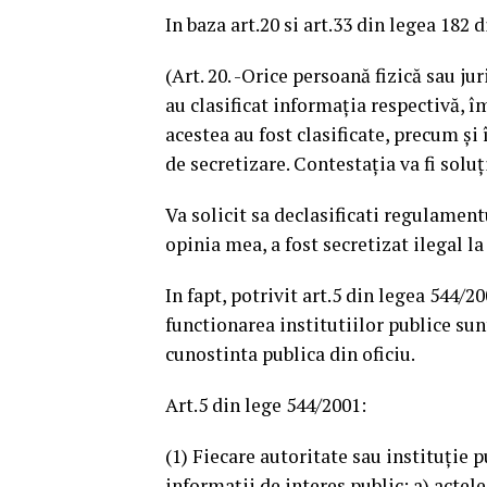
In baza art.20 si art.33 din legea 182 
(Art. 20. -Orice persoană fizică sau j
au clasificat informaţia respectivă, î
acestea au fost clasificate, precum şi
de secretizare. Contestaţia va fi solu
Va solicit sa declasificati regulament
opinia mea, a fost secretizat ilegal la
In fapt, potrivit art.5 din legea 544/
functionarea institutiilor publice sun
cunostinta publica din oficiu.
Art.5 din lege 544/2001:
(1) Fiecare autoritate sau instituţie 
informaţii de interes public: a) acte