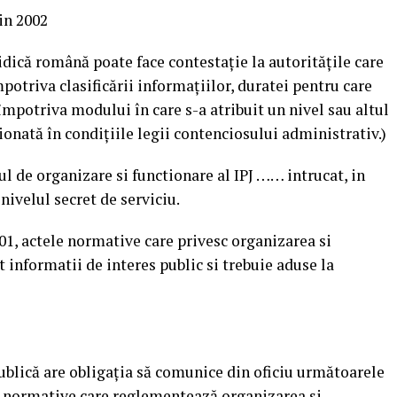
din 2002
uridică română poate face contestaţie la autorităţile care
mpotriva clasificării informaţiilor, duratei pentru care
 împotriva modului în care s-a atribuit un nivel sau altul
ţionată în condiţiile legii contenciosului administrativ.)
ul de organizare si functionare al IPJ …… intrucat, in
 nivelul secret de serviciu.
2001, actele normative care privesc organizarea si
t informatii de interes public si trebuie aduse la
publică are obligaţia să comunice din oficiu următoarele
le normative care reglementează organizarea şi