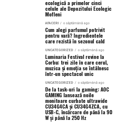
ecologică a primelor cinci
celule ale Depozitului Ecologic
Mofleni
AFACERI
o săptămână ago
Cum alegi parfumul potrivit
pentru vară? Ingredientele
care rezistă în sezonul cald
UNCATEGORIZED
o săptămână ago
Luminaria Festival revine la
Corbu: trei zile în care cerul,
muzica și emoția se întâlnesc
într-un spectacol unic
UNCATEGORIZED
o săptămână ago
De la task-uri la gaming: AOC
GAMING lansează noile
monitoare curbate ultrawide
CU34G4CA și CU34G4ZCA, cu
USB-C, încărcare de până la 90
W și până la 250 Hz