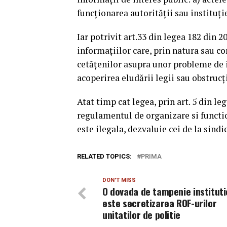
funcţionarea autorităţii sau instituţi
Iar potrivit art.33 din legea 182 din 2
informaţiilor care, prin natura sau co
cetăţenilor asupra unor probleme de i
acoperirea eludării legii sau obstrucţi
Atat timp cat legea, prin art. 5 din le
regulamentul de organizare si functio
este ilegala, dezvaluie cei de la sind
RELATED TOPICS:
PRIMA
DON'T MISS
O dovada de tampenie instituti
este secretizarea ROF-urilor
unitatilor de politie