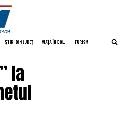
ȘTIRI DIN JUDEȚ
VIAȚA ÎN DOLJ
TURISM
” la
hetul