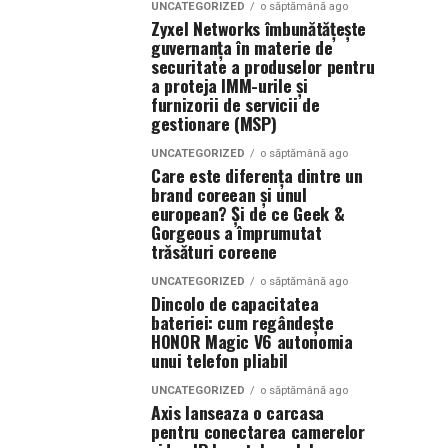
UNCATEGORIZED
o săptămână ago
Zyxel Networks îmbunătățește
guvernanța în materie de
securitate a produselor pentru
a proteja IMM-urile și
furnizorii de servicii de
gestionare (MSP)
UNCATEGORIZED
o săptămână ago
Care este diferența dintre un
brand coreean și unul
european? Și de ce Geek &
Gorgeous a împrumutat
trăsături coreene
UNCATEGORIZED
o săptămână ago
Dincolo de capacitatea
bateriei: cum regândește
HONOR Magic V6 autonomia
unui telefon pliabil
UNCATEGORIZED
o săptămână ago
Axis lanseaza o carcasa
pentru conectarea camerelor