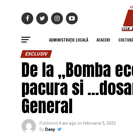
ADMINISTRAȚIE LOCALĂ
AFACERI
CULTUR
EXCLUSIV
De la „Bomba eco
pacura si …dosar
General
Published
4 ani ago
on
februarie 5, 2023
By
Deny