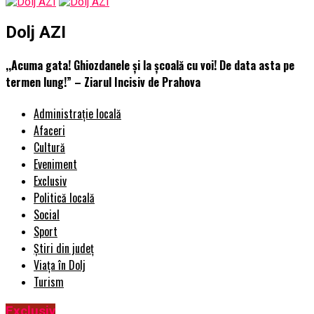
Dolj AZI
,,Acuma gata! Ghiozdanele și la școală cu voi! De data asta pe
termen lung!” – Ziarul Incisiv de Prahova
Administrație locală
Afaceri
Cultură
Eveniment
Exclusiv
Politică locală
Social
Sport
Știri din județ
Viața în Dolj
Turism
Exclusiv