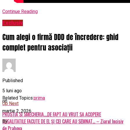
Continue Reading
Exclusiv
Cum alegi o firmă DDD de încredere: ghid
complet pentru asociații
Published
5 luni ago
Related Topics:
prima
on
Up Next
martie 2, 2026
PROSTIA SI SMECHERIA….DE FAPT AU VRUT SA ACOPERE
ILEGALITATILE FACUTE DE EL ȘI CEI CARE AU SEMNAT… – Ziarul Incisiv
By
de Prahova