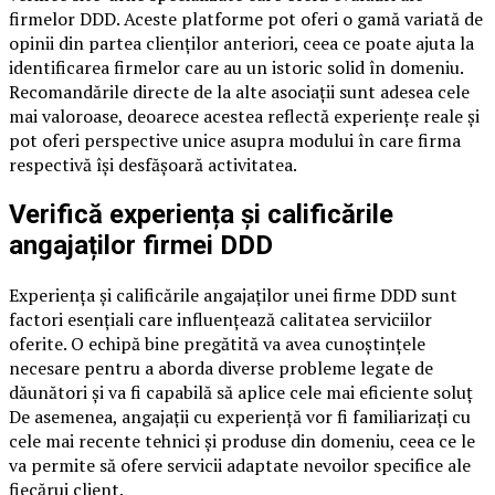
firmelor DDD. Aceste platforme pot oferi o gamă variată de
opinii din partea clienților anteriori, ceea ce poate ajuta la
identificarea firmelor care au un istoric solid în domeniu.
Recomandările directe de la alte asociații sunt adesea cele
mai valoroase, deoarece acestea reflectă experiențe reale și
pot oferi perspective unice asupra modului în care firma
respectivă își desfășoară activitatea.
Verifică experiența și calificările
angajaților firmei DDD
Experiența și calificările angajaților unei firme DDD sunt
factori esențiali care influențează calitatea serviciilor
oferite. O echipă bine pregătită va avea cunoștințele
necesare pentru a aborda diverse probleme legate de
dăunători și va fi capabilă să aplice cele mai eficiente soluț
De asemenea, angajații cu experiență vor fi familiarizați cu
cele mai recente tehnici și produse din domeniu, ceea ce le
va permite să ofere servicii adaptate nevoilor specifice ale
fiecărui client.