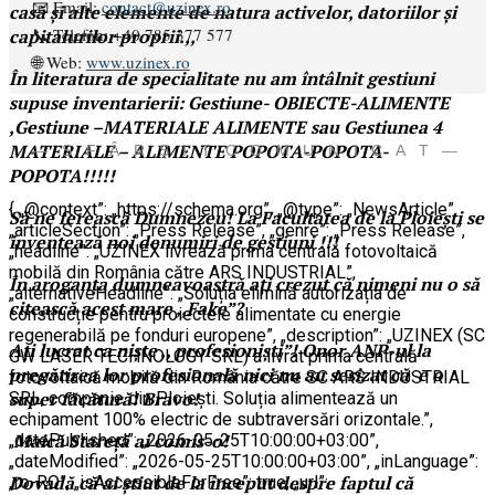
📧 Email:
contact@uzinex.ro
casă și alte elemente de natura activelor, datoriilor și
📞 Telefon: +40 785 377 577
capitalurilor proprii.,,
🌐 Web:
www.uzinex.ro
În literatura de specialitate nu am întâlnit gestiuni
supuse inventarierii: Gestiune- OBIECTE-ALIMENTE
,Gestiune –MATERIALE ALIMENTE sau Gestiunea 4
MATERIALE – ALIMENTE POPOTA-POPOTA-
— S F Â R Ș I T C O M U N I C A T —
POPOTA!!!!!
{ „@context”: „https://schema.org”, „@type”: „NewsArticle”,
Să ne ferească Dumnezeu! La Facultatea de la Ploiești se
„articleSection”: „Press Release”, „genre”: „Press Release”,
inventează noi denumiri de gestiuni !!!
„headline”: „UZINEX livrează prima centrală fotovoltaică
mobilă din România către ARS INDUSTRIAL”,
În aroganța dumneavoastră ați crezut că nimeni nu o să
„alternativeHeadline”: „Soluția elimină autorizația de
citească acest mare ,,Fake”?
construcție pentru proiectele alimentate cu energie
regenerabilă pe fonduri europene”, „description”: „UZINEX (SC
Ați lucrat ca niște ,, profesioniști”! Onor ANP-ul la
GW LASER TECHNOLOGY SRL) a livrat prima centrală
pregătirea lor profesională nici nu au sesizat că e o
fotovoltaică mobilă din România către SC ARS INDUSTRIAL
super făcătură! Bravo!
SRL, companie din Ploiești. Soluția alimentează un
echipament 100% electric de subtraversări orizontale.”,
Maică Stareță ai comis-o!
„datePublished”: „2026-05-25T10:00:00+03:00”,
„dateModified”: „2026-05-25T10:00:00+03:00”, „inLanguage”:
Dovadă că ai știut de la început despre faptul că
„ro-RO”, „isAccessibleForFree”: true, „url”: