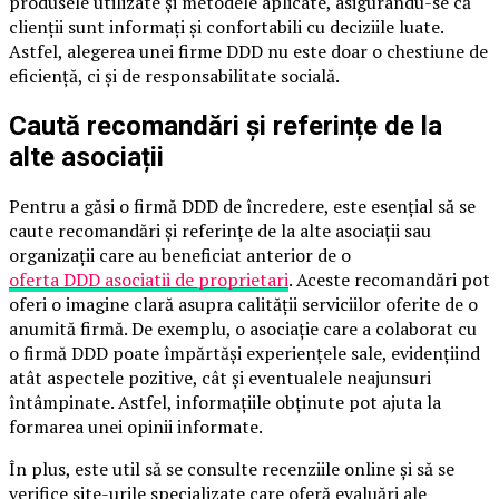
produsele utilizate și metodele aplicate, asigurându-se că
clienții sunt informați și confortabili cu deciziile luate.
Astfel, alegerea unei firme DDD nu este doar o chestiune de
eficiență, ci și de responsabilitate socială.
Caută recomandări și referințe de la
alte asociații
Pentru a găsi o firmă DDD de încredere, este esențial să se
caute recomandări și referințe de la alte asociații sau
organizații care au beneficiat anterior de o
oferta DDD asociatii de proprietari
. Aceste recomandări pot
oferi o imagine clară asupra calității serviciilor oferite de o
anumită firmă. De exemplu, o asociație care a colaborat cu
o firmă DDD poate împărtăși experiențele sale, evidențiind
atât aspectele pozitive, cât și eventualele neajunsuri
întâmpinate. Astfel, informațiile obținute pot ajuta la
formarea unei opinii informate.
În plus, este util să se consulte recenziile online și să se
verifice site-urile specializate care oferă evaluări ale