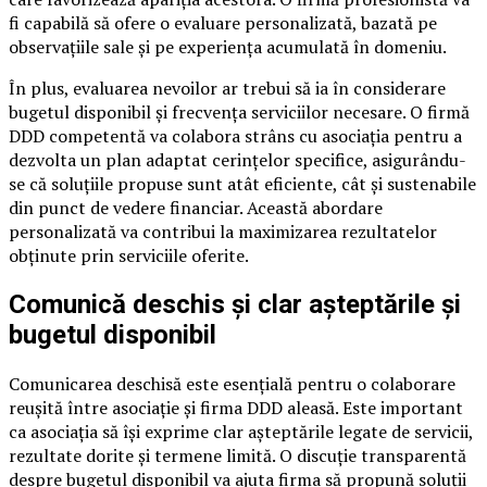
fi capabilă să ofere o evaluare personalizată, bazată pe
observațiile sale și pe experiența acumulată în domeniu.
În plus, evaluarea nevoilor ar trebui să ia în considerare
bugetul disponibil și frecvența serviciilor necesare. O firmă
DDD competentă va colabora strâns cu asociația pentru a
dezvolta un plan adaptat cerințelor specifice, asigurându-
se că soluțiile propuse sunt atât eficiente, cât și sustenabile
din punct de vedere financiar. Această abordare
personalizată va contribui la maximizarea rezultatelor
obținute prin serviciile oferite.
Comunică deschis și clar așteptările și
bugetul disponibil
Comunicarea deschisă este esențială pentru o colaborare
reușită între asociație și firma DDD aleasă. Este important
ca asociația să își exprime clar așteptările legate de servicii,
rezultate dorite și termene limită. O discuție transparentă
despre bugetul disponibil va ajuta firma să propună soluții