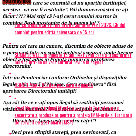
You may like
în măsura în care se constată că nu aparțin instituției,
acestea vă vor fi restituite”. Păi dumneavoastră ce ați
făcut ???? Mai stiți că i-ați cerut omului martor la
combina Bosh moștenire de la mama lui ?
Tot ce trebuie sa stii inainte de Summer Well 2026. Ghidul
complet pentru editia aniversara de 15 ani
Pentru cei care nu cunosc, discutăm de obiecte aduse de
o persoană într-un spațiu închis și asigurat, unde fiecare
SUMMER WELL implineste 15 ani. Festivalul care a transformat
obiect a fost adus în Popotă numai cu aprobarea
muzica intr-un univers cultural revine in august
directorului.
Într-un Penitenciar conform Ordinelor și dispozițiilor
legale ,, Nu intră și Nu iese, Ceva sau Cineva” fără
HONOR Magic V6: designul care se poartă
aprobarea Directorului unității!
Așa că! De ce v-ați opus ilegal să restituiți persoanei
Zyxel Networks îmbunătățește guvernanța în materie de
vătămate bunurile? V-ați făcut stăpâni pe bunuri……
securitate a produselor pentru a proteja IMM-urile și furnizorii
Din ciclul ,,Legea este pentru căței”!
de servicii de gestionare (MSP)
Deci prea sfințită stareță, prea nevinovată, ca