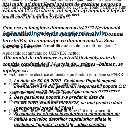
Mai mult, ați ținut ilegal agățată de gestiune persoana
fixă, fără constrângerile birocratice ale acesteia. Toate variantele sunt
vătămată CC și la sfârșit ,tot ilegal i-ați imputat 2 fețe de
customizabile pe specificul fiecărui proiect.
masă care de fapt nu existau!!!
Cum era cu imaginea dumneavoastră???? Nevinovată,
Aplicații dincolo de șantierele civile
neprihănită??? Și vreți să ajungeți Director??? Doamne
ferește!Păi, în comparație cu dumneavoastră, Zeus
centrală fotovoltaică mobilă
O
este o soluție multi-funcțională.
joacă la juniori!!!
Aplicațiile identificate de UZINEX includ:
Din modul de informare a activității desfășurate de
comisia condusă de T.M. acela de ,, talmeș –balmeș,, se
Șantiere de construcții civile și lucrări edilitare
înțelege că:
Echipamente electrice alimentate pe fonduri europene și PNRR
La data de 30.06.2020 -Gestiunea Popotă supusă
Operațiuni militare și tabere temporare
inventarierii are doi gestionari responsabil popotă C.C.
pensionat cu 22.06.2020 și Zâna noastră?????????
Stații mobile de încărcare auto electric
Deși gestiunea popotă s-a predat în data de
Evenimente outdoor și festivaluri
23.03.2020, conform PV 25728, se mai predă o dată
(pensionarul predă lui Zâna)
Operațiuni de ajutor umanitar în zone fără infrastructură
Și comisia va efectua inventarierea elementelor de
energetică
natura activelor, datoriilor capitalurilor aflate în
gestiunea ”popota” a unității , adică scriptic .