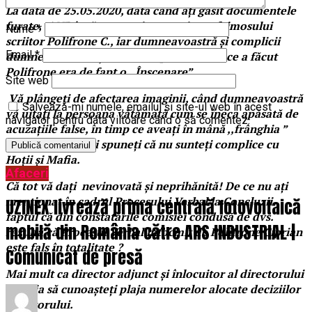
La data de 25.05.2020, data când ați găsit documentele
furate, ANP încă cerceta inventarierea faimosului
Nume
*
scriitor Polifrone C., iar dumneavoastră și complicii
Email
*
dumneavoastră ați ascuns faptul că ceea ce a făcut
Polifrone era de fapt o ,,Înscenare”.
Site web
Vă plângeți de afectarea imaginii, când dumneavoastră
Salvează-mi numele, emailul și site-ul web în acest
vă uitați la persoana vătămată cum se îneca apăsată de
navigator pentru data viitoare când o să comentez.
acuzațiile false, în timp ce aveați în mână ,,frânghia ”
salvatoare, și mai spuneți că nu sunteți complice cu
Hoții și Mafia.
Afaceri
Că tot vă dați nevinovată și neprihănită! De ce nu ați
menționat în cadrul Procesului Verbal la Concluzii
UZINEX livrează prima centrală fotovoltaică
faptul că din constatările comisiei condusă de dvs.
mobilă din România către ARS INDUSTRIAL |
rezultă că Procesul Verbal întocmit de Polifrone Ciprian
este fals în totalitate ?
Comunicat de presă
Mai mult ca director adjunct și înlocuitor al directorului
trebuia să cunoașteți plaja numerelor alocate deciziilor
directorului.