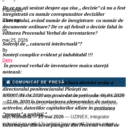
De ce nu ați sesizat despre așa zisa ,, decizie” că nu a fost
Published
înregistrată cu număr corespunzător deciziilor
directorului, având număr de înregistrare cu număr de
2 luni ago
documente ordinare? De ce ați folosit o decizie falsă în
on
editarea Procesului Verbal de inventariere?
mai 25, 2026
Suferiți de ,, cataractă intelectuală”?
By
Sunteți complice evident și indubitabil !!!
Deny
În procesul verbal de inventariere maica stareță
notează:
1.,, Noi comisia, constituită în baza deciziei scrise a
📰 COMUNICAT DE PRESĂ
directorului penitenciarului Ploiești nr.
Soluția elimină autorizația de construcție pentru proiectele
400007/01.04.2020 am procedat în perioada 06.04.2020
– 22.06.2020 la inventarierea elementelor de natura
alimentate cu energie regenerabilă pe fonduri europene
activelor, datoriilor capitalurilor aflate în
gestiunea
”popota” a unității.”
Iași, România — 25 mai 2026
— UZINEX, integrator
industrial cu sediul în județul Iași, anunță livrarea primei
Informațiile din acest paragraf din Procesul verbal de