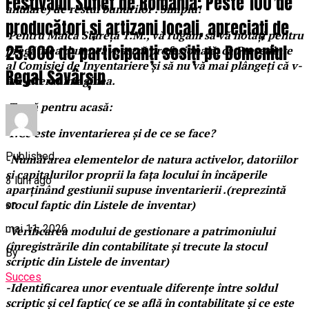
Festivalul Suflet de România: Peste 100 de
anulare) de restul bunurilor . Simplu!
producători și artizani locali, apreciați de
Pentru Maica Stareță T.M., vă rugăm să vă notați pentru
25.000 de participanți sosiți pe Domeniul
pregătirea dumneavoastră profesională, ca Președinte
al Comisiei de Inventariere și să nu vă mai plângeți că v-
Regal Săvârșin
am alterat imaginea.
Temă pentru acasă:
1.
Ce este inventarierea și de ce se face?
Published
-Numărarea elementelor de natura activelor, datoriilor
și capitalurilor proprii la fața locului în încăperile
3 luni ago
aparținând gestiunii supuse inventarierii .(reprezintă
stocul faptic din Listele de inventar)
on
mai 11, 2026
-Verificarea modului de gestionare a patrimoniului
(înregistrările din contabilitate și trecute la stocul
By
scriptic din Listele de inventar)
Succes
-Identificarea unor eventuale diferențe între soldul
scriptic și cel faptic( ce se află în contabilitate și ce este