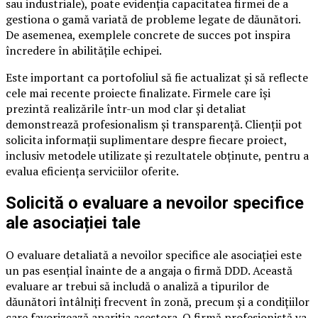
sau industriale), poate evidenția capacitatea firmei de a
gestiona o gamă variată de probleme legate de dăunători.
De asemenea, exemplele concrete de succes pot inspira
încredere în abilitățile echipei.
Este important ca portofoliul să fie actualizat și să reflecte
cele mai recente proiecte finalizate. Firmele care își
prezintă realizările într-un mod clar și detaliat
demonstrează profesionalism și transparență. Clienții pot
solicita informații suplimentare despre fiecare proiect,
inclusiv metodele utilizate și rezultatele obținute, pentru a
evalua eficiența serviciilor oferite.
Solicită o evaluare a nevoilor specifice
ale asociației tale
O evaluare detaliată a nevoilor specifice ale asociației este
un pas esențial înainte de a angaja o firmă DDD. Această
evaluare ar trebui să includă o analiză a tipurilor de
dăunători întâlniți frecvent în zonă, precum și a condițiilor
care favorizează apariția acestora. O firmă profesionistă va