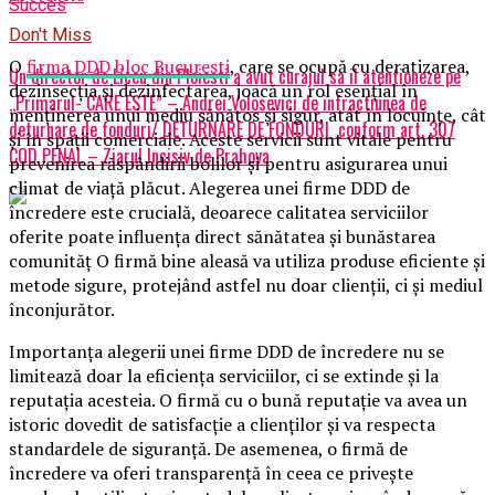
Succes
Don't Miss
O
firma DDD bloc Bucuresti
, care se ocupă cu deratizarea,
Un director de Liceu din Ploiesti a avut curajul sa il atentioneze pe
dezinsecția și dezinfectarea, joacă un rol esențial în
„Primarul- CARE ESTE” – Andrei Volosevici de infractiunea de
menținerea unui mediu sănătos și sigur, atât în locuințe, cât
deturnare de fonduri/ DETURNARE DE FONDURI conform art. 307
și în spații comerciale. Aceste servicii sunt vitale pentru
COD PENAL – Ziarul Incisiv de Prahova
prevenirea răspândirii bolilor și pentru asigurarea unui
climat de viață plăcut. Alegerea unei firme DDD de
încredere este crucială, deoarece calitatea serviciilor
oferite poate influența direct sănătatea și bunăstarea
comunităț O firmă bine aleasă va utiliza produse eficiente și
metode sigure, protejând astfel nu doar clienții, ci și mediul
înconjurător.
Importanța alegerii unei firme DDD de încredere nu se
limitează doar la eficiența serviciilor, ci se extinde și la
reputația acesteia. O firmă cu o bună reputație va avea un
istoric dovedit de satisfacție a clienților și va respecta
standardele de siguranță. De asemenea, o firmă de
încredere va oferi transparență în ceea ce privește