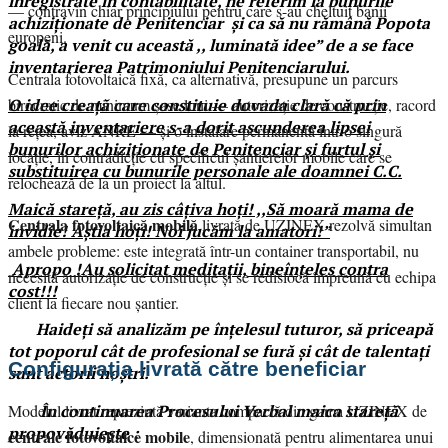
înregistrate în contabilitate, ne referim la bunurile
— contravin chiar principiului pentru care s-au cheltuit banii
achiziționate de Penitenciar și ca să nu rămână Popota
europeni.
goală, a venit cu această ,, luminată idee” de a se face
inventarierea Patrimoniului Penitenciarului.
Centrala fotovoltaică fixă, ca alternativă, presupune un parcurs
O idee creață care constituie dovada clară că prin
birocratic de minimum șase luni — autorizație de construcție, racord
această inventariere s-a dorit ascunderea lipsei
la rețea, aviz ANRE — și o instalare permanentă într-o singură
bunurilor achiziționate de Penitenciar și furtul și
locație, în contradicție cu specificul șantierelor mobile care se
substituirea cu bunurile personale ale doamnei C.C.
relochează de la un proiect la altul.
Maică stareță, au zis câțiva hoți! ,,Să moară mama de
Centrala fotovoltaică mobilă
livrată de UZINEX rezolvă simultan
invidie! Ăștia hoți! Noi jucăm la amatori!”
ambele probleme: este integrată într-un container transportabil, nu
Apropo !Au solicitat meditații, bineînțeles contra
necesită autorizație de construcție și se redislocă împreună cu echipa
cost!!!
client la fiecare nou șantier.
Haideți să analizăm pe înțelesul tuturor, să priceapă
tot poporul cât de profesional se fură și cât de talentați
Configurația livrată către beneficiar
sunt actorii noștri.
În continuarea Procesului Verbal maica stareță
Modelul livrat reprezintă varianta compactă din gama UZINEX de
propovăduiește :
centrale fotovoltaice mobile
, dimensionată pentru alimentarea unui