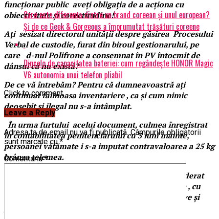
funcționar public aveți obligația de a acționa cu
Care este diferența dintre un brand coreean și unul european?
obiectivitate și corectitudine!
Și de ce Geek & Gorgeous a împrumutat trăsături coreene
Ați sesizat directorul unității despre găsirea Procesului
Verbal de custodie, furat din biroul gestionarului, pe
care d-nul Polifrone a consemnat în PV întocmit de
Dincolo de capacitatea bateriei: cum regândește HONOR Magic
dânsul că nu există?
V6 autonomia unui telefon pliabil
De ce vă întrebăm? Pentru că dumneavoastră ați
Click to comment
continuat faimoasa inventariere , ca și cum nimic
deosebit și ilegal nu s-a întâmplat.
Leave a Reply
În urma furtului acelui document, culmea înregistrat
Adresa ta de email nu va fi publicată.
Câmpurile obligatorii
în contabilitatea penitenciarului cu 3 luni înainte,
sunt marcate cu
*
persoanei vătămate i s-a imputat contravaloarea a 25 kg
brânza telemea.
Comentariu
*
Iar onor Notei de constatare DIP, ANP-ul a considerat
acest fapt o încălcare gravă a prevederilor legale , cu
urmări de sancționare disciplinare, administrative și
penale.