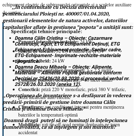
echipament electric de subtraversări orizontale și a sculelor auxiliare
,,În conformitate cu Decizia directorului
de șantier.
penitenciarului Ploiești nr. 400007/01.04.2020,
gestionarii elementelor de natura activelor, datoriilor
capitalurilor aflate în gestiunea ”popota” a unității sunt:
Specificații tehnice principale:
Doamna Călin Cristina – Obiecte: Cazarmare
Panouri fotovoltaice instalate:
24 kW
Construcții, Agch, ETG Echipament Deținuți, ETG
Echipament-Echipament protecție, Sanitar cadre,
Sistem de stocare:
52 kWh baterii LiFePO4
ETG-Echipament- Imprimate-rechizite-materiale
Invertor hibrid:
24 kW
tipografice.
Doamna Deacu Mihaela – Obiecte: Alimente,
Dimensiune container transport:
3 × 2,5 metri
Materiale – Alimente Popotă gestionate conform
Deciziei nr.25436/23.03.2020 și procesului verbal nr.
Lungime panouri desfășurate:
~60 metri liniari
25728/26.03.2020 (
anexa 12
).
Conectică:
priză 220 V monofazic, priză 380 V trifazic,
,,Operațiunea de inventariere s-a desfășurat în vederea
priză încărcare auto electric
predării-primirii de gestiune între doamna Călin
Climatizare:
aer condiționat integrat pentru menținerea
Cristina și doamna Deacu Mihaela.”
bateriilor la temperatură optimă
Doamnă dragă puteți să ne luminați în înțelepciunea
Mobilitate:
roți tip off-road pentru deplasare pe teren
dumneavoastră, ca să înțelegem și noi muritorii?
accidentat