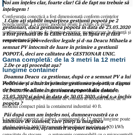
Noi am înțeles clar, foarte clar! Că de fapt nu trebuie să
înțelegem !
Configurația conectică a fost dimensionată conform cerințelor
1.
Cum ați stabilit împărțirea gestiunii popotă pe 2
beneficiarului. La cerere, modelul poate fi extins cu prize
gestionari, dacă gestiunea popotă în data de 23.03.2020
suplimentare, sisteme de iluminat exterior, monitorizare la distanță și
a fost preluată de la Călin Cristina, în lipsa ei și fără
conectivitate GSM.
respectarea prevederilor legale și d-na Deacu Mihaela a
semnat PV întocmit de luare în primire a gestiunii
POPOTĂ, deci are calitatea de GESTIONAR UNIC.
Gama completă: de la 3 metri la 12 metri
2.De ce ați procedat așa?
lungime container
Doamna Deacu ca gestionar, după ce a semnat PV a lui
Modelul livrat către beneficiar reprezintă varianta de intrare a gamei
Polifrone și a luat în primire gestiunea popotă, a dispus
de bunurile aflate în gestiunea popotă din data de
centrale fotovoltaice mobile
UZINEX. Producătorul oferă
în
23.03.2020 și până în data de 30.03.2020, când s-a închis
configurații adaptate volumului de consum al fiecărui client, de la
popota ?
modelul compact până la containerul industrial 40 ft.
Păi după cum am înțeles noi, dumneavoastră ca o
La capătul superior al gamei, containerul de 12 metri lungime poate
iubitoare de oameni, care țineți la imaginea
găzdui până la 160 kW panouri fotovoltaice instalate și 620 kWh
dumneavoastră, ați urmărit scopuri necurate?
capacitate de stocare — o autonomie comparabilă cu o microcentrală