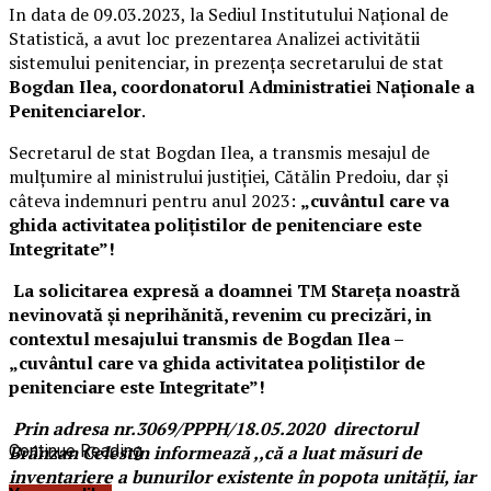
In data de 09.03.2023, la Sediul Institutului Național de
Statistică, a avut loc prezentarea Analizei activitătii
sistemului penitenciar, in prezența secretarului de stat
Bogdan Ilea, coordonatorul Administratiei Naționale a
Penitenciarelor
.
Secretarul de stat Bogdan Ilea, a transmis mesajul de
mulțumire al ministrului justiției, Cătălin Predoiu, dar și
câteva indemnuri pentru anul 2023:
„cuvântul care va
ghida activitatea polițistilor de penitenciare este
Integritate”!
La solicitarea expresă a doamnei TM Stareța noastră
nevinovată și neprihănită, revenim cu precizări, in
contextul mesajului transmis de Bogdan Ilea –
„cuvântul care va ghida activitatea polițistilor de
penitenciare este Integritate”!
Prin adresa nr.3069/PPPH/18.05.2020 directorul
Brânzan Celestin informează ,,că a luat măsuri de
Continue Reading
inventariere a bunurilor existente în popota unității, iar